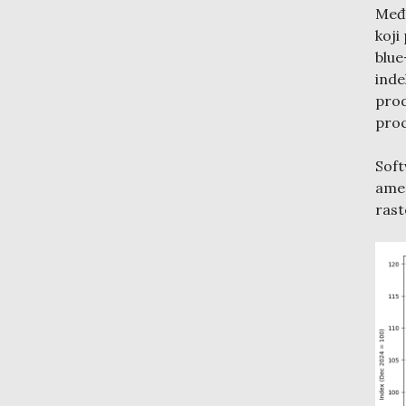
Među
koji
blue
ind
pro
proc
Sof
ame
rast