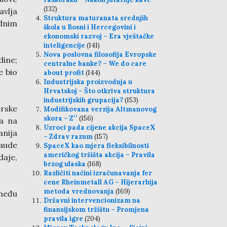
(132)
avlja
Struktura maturanata srednjih
dnim
škola u Bosni i Hercegovini i
ekonomski razvoj – Era vještačke
inteligencije
(141)
Nova poslovna filosofija Evropske
dine;
centralne banke? – We do care
e bio
about profit
(144)
Industrijska proizvodnja u
Hrvatskoj – Što otkriva struktura
industrijskih grupacija?
(153)
rske
Modifikovana verzija Altmanovog
skora – Z′′
(156)
ja na
Uzroci pada cijene akcija SpaceX
nija
– Zdrav razum
(157)
laude
SpaceX kao mjera fleksibilnosti
američkog tržišta akcija – Pravila
aje,
brzog ulaska
(168)
Različiti načini izračunavanja fer
cene Rheinmetall AG – Hijerarhija
metoda vrednovanja
(169)
među
Državni intervencionizam na
finansijskom tržištu – Promjena
pravila igre
(204)