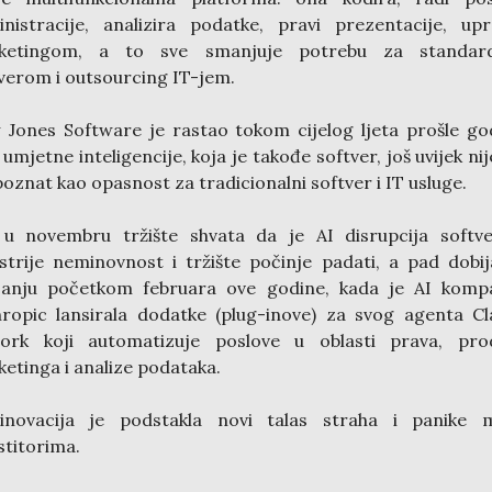
nistracije, analizira podatke, pravi prezentacije, upr
ketingom, a to sve smanjuje potrebu za standar
verom i outsourcing IT-jem.
Jones Software je rastao tokom cijelog ljeta prošle go
 umjetne inteligencije, koja je takođe softver, još uvijek nij
oznat kao opasnost za tradicionalni softver i IT usluge.
 u novembru tržište shvata da je AI disrupcija softve
strije neminovnost i tržište počinje padati, a pad dobi
zanju početkom februara ove godine, kada je AI kompa
ropic lansirala dodatke (plug-inove) za svog agenta C
ork koji automatizuje poslove u oblasti prava, prod
etinga i analize podataka.
inovacija je podstakla novi talas straha i panike 
stitorima.