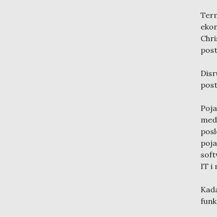
Term
eko
Chr
post
Disr
post
Poj
medi
posl
poja
soft
IT i
Kada
funk