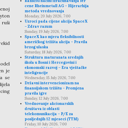
Različiti načini izračunavanja fer
cene Rheinmetall AG – Hijerarhija
menoj
metoda vrednovanja
yton
Monday, 20 July 2026, 7:00
Uzroci pada cijene akcija SpaceX
ruši
– Zdrav razum
Sunday, 19 July 2026, 7:00
SpaceX kao mjera fleksibilnosti
američkog tržišta akcija – Pravila
rekid
brzog ulaska
Saturday, 18 July 2026, 7:00
Struktura maturanata srednjih
škola u Bosni i Hercegovini i
odel
ekonomski razvoj – Era vještačke
en je
inteligencije
da se
Wednesday, 15 July 2026, 7:00
Državni intervencionizam na
ijela
finansijskom tržištu – Promjena
rcing
pravila igre
Sunday, 12 July 2026, 7:00
Vrednovanje akcionarskih
društava iz oblasti
telekomunikacija – P/E za
posljednjih 12 mjeseci (TTM)
Friday, 10 July 2026, 7:00