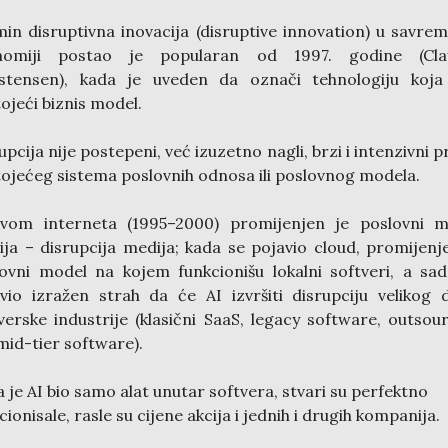
in disruptivna inovacija (disruptive innovation) u savre
nomiji postao je popularan od 1997. godine (Cla
istensen), kada je uveden da označi tehnologiju koja 
ojeći biznis model.
upcija nije postepeni, već izuzetno nagli, brzi i intenzivni p
ojećeg sistema poslovnih odnosa ili poslovnog modela.
avom interneta (1995–2000) promijenjen je poslovni m
ja – disrupcija medija; kada se pojavio cloud, promijenj
ovni model na kojem funkcionišu lokalni softveri, a sa
vio izražen strah da će AI izvršiti disrupciju velikog d
verske industrije (klasični SaaS, legacy software, outsou
 mid-tier software).
 je AI bio samo alat unutar softvera, stvari su perfektno
cionisale, rasle su cijene akcija i jednih i drugih kompanija.