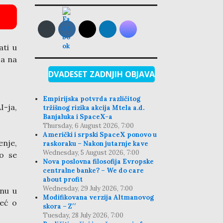
ati u
 a na
DVADESET ZADNJIH OBJAVA
Empirijska potvrda različitog
I-ja,
tržišnog rizika akcija Mtela a.d.
Banjaluka i SpaceX-a
Thursday, 6 August 2026, 7:00
Američki i srpski SpaceX ponovo u
enje,
raskoraku – Nakon jutarnje kave
Wednesday, 5 August 2026, 7:00
ko se
Nova poslovna filosofija Evropske
centralne banke? – We do care
about profit
Wednesday, 29 July 2026, 7:00
enu u
Modifikovana verzija Altmanovog
već o
skora – Z′′
Tuesday, 28 July 2026, 7:00