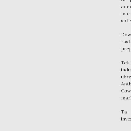
admi
mar
soft
Dow 
rast
prep
Tek
indu
ubr
Anth
Cow
mark
Ta 
inve