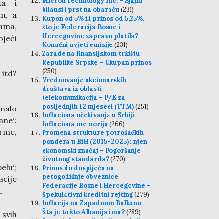
Micron Technology Inc. – Sjajni
ka i
bilansi i prst na obaraču
(231)
om, a
Kupon od 5% ili prinos od 5,25%,
ama,
što je Federacija Bosne i
Hercegovine zapravo platila? –
ojeći
Konačni uvjeti emisije
(231)
Zarade na finansijskom tržištu
Republike Srpske – Ukupan prinos
(250)
 itd?
Vrednovanje akcionarskih
društava iz oblasti
telekomunikacija – P/E za
posljednjih 12 mjeseci (TTM)
(251)
 malo
Inflaciona očekivanja u Srbiji –
ane“.
Inflaciona memorija
(266)
rme,
Promena strukture potrošačkih
pondera u BiH (2015–2025) i njen
ekonomski značaj – Pogoršanje
životnog standarda?
(270)
elu“,
Prinos do dospijeća na
petogodišnje obveznice
acije
Federacije Bosne i Hercegovine –
.
Špekulativni kreditni rejting
(279)
Inflacija na Zapadnom Balkanu –
Šta je to što Albanija ima?
(289)
 svih