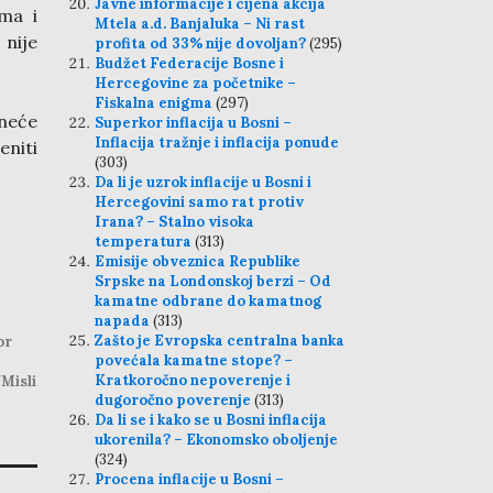
Javne informacije i cijena akcija
ma i
Mtela a.d. Banjaluka – Ni rast
 nije
profita od 33% nije dovoljan?
(295)
Budžet Federacije Bosne i
Hercegovine za početnike –
Fiskalna enigma
(297)
 neće
Superkor inflacija u Bosni –
Inflacija tražnje i inflacija ponude
eniti
(303)
Da li je uzrok inflacije u Bosni i
Hercegovini samo rat protiv
Irana? – Stalno visoka
temperatura
(313)
Emisije obveznica Republike
Srpske na Londonskoj berzi – Od
kamatne odbrane do kamatnog
napada
(313)
Zašto je Evropska centralna banka
or
povećala kamatne stope? –
Kratkoročno nepoverenje i
/Misli
dugoročno poverenje
(313)
Da li se i kako se u Bosni inflacija
ukorenila? – Ekonomsko oboljenje
(324)
Procena inflacije u Bosni –