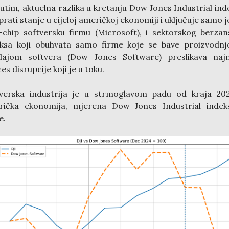
tim, aktuelna razlika u kretanju Dow Jones Industrial ind
 prati stanje u cijeloj američkoj ekonomiji i uključuje samo 
-chip softversku firmu (Microsoft), i sektorskog berza
eksa koji obuhvata samo firme koje se bave proizvodnj
dajom softvera (Dow Jones Software) preslikava najno
es disrupcije koji je u toku.
tverska industrija je u strmoglavom padu od kraja 202
rička ekonomija, mjerena Dow Jones Industrial indek
e.