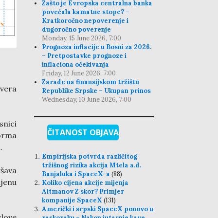
Zašto je Evropska centralna banka
povećala kamatne stope? –
Kratkoročno nepoverenje i
dugoročno poverenje
Monday, 15 June 2026, 7:00
Prognoza inflacije u Bosni za 2026.
– Pretpostavke prognoze i
inflaciona očekivanja
Friday, 12 June 2026, 7:00
Zarade na finansijskom tržištu
tvera
Republike Srpske – Ukupan prinos
Wednesday, 10 June 2026, 7:00
snici
ČITANOST OBJAVA
forma
.
Empirijska potvrda različitog
tržišnog rizika akcija Mtela a.d.
kšava
Banjaluka i SpaceX-a
(88)
jenu
Koliko cijena akcije mijenja
Altmanov Z skor? Primjer
kompanije SpaceX
(131)
Američki i srpski SpaceX ponovo u
love
raskoraku – Nakon jutarnje kave