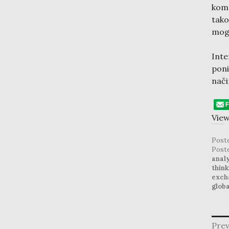
kom
tako
mogu
Inte
poni
nači
View
Post
Post
anal
think
exch
globa
post
Prev
navig