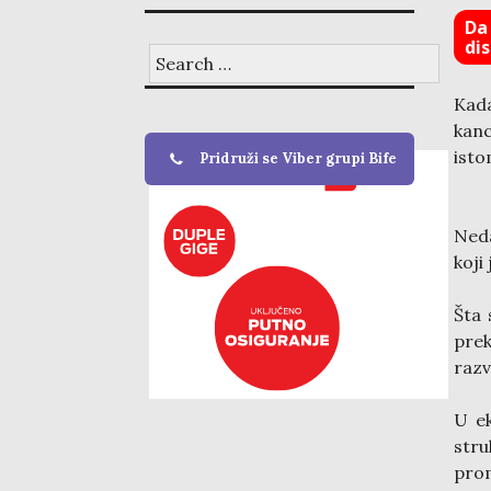
Da 
dis
Search
for:
Kada
kanc
isto
Pridruži se Viber grupi Bife
Neda
koji
Šta 
prek
razv
U ek
stru
prom