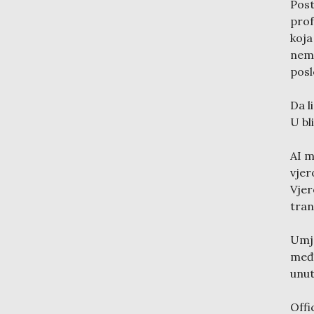
Pos
prof
koj
nemi
posl
Da l
U bl
AI m
vjer
Vje
tran
Umje
među
unut
Offi