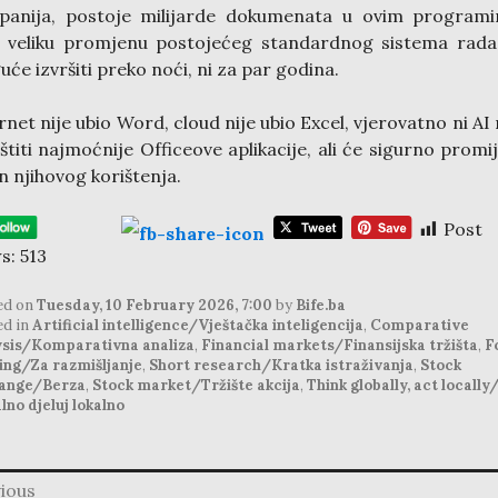
panija, postoje milijarde dokumenata u ovim programi
 veliku promjenu postojećeg standardnog sistema rada
će izvršiti preko noći, ni za par godina.
rnet nije ubio Word, cloud nije ubio Excel, vjerovatno ni AI
štiti najmoćnije Officeove aplikacije, ali će sigurno promij
n njihovog korištenja.
Post
s:
513
ed on
Tuesday, 10 February 2026, 7:00
by
Bife.ba
ed in
Artificial intelligence/Vještačka inteligencija
,
Comparative
ysis/Komparativna analiza
,
Financial markets/Finansijska tržišta
,
F
ing/Za razmišljanje
,
Short research/Kratka istraživanja
,
Stock
ange/Berza
,
Stock market/Tržište akcija
,
Think globally, act locally
lno djeluj lokalno
ious
ation