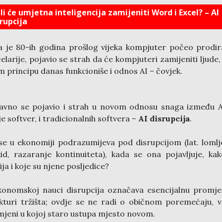
li će umjetna inteligencija zamijeniti Word i Excel? – AI
rupcija
 je 80-ih godina prošlog vijeka kompjuter počeo prodir
elarije, pojavio se strah da će kompjuteri zamijeniti ljude,
m principu danas funkcioniše i odnos AI – čovjek.
vno se pojavio i strah u novom odnosu snaga između A
 je softver, i tradicionalnih softvera –
AI disrupcija
.
se u ekonomiji podrazumijeva pod disrupcijom (lat. lomlj
id, razaranje kontinuiteta), kada se ona pojavljuje, ka
ija i koje su njene posljedice?
onomskoj nauci disrupcija označava esencijalnu promj
kturi tržišta; ovdje se ne radi o običnom poremećaju, 
jeni u kojoj staro ustupa mjesto novom.