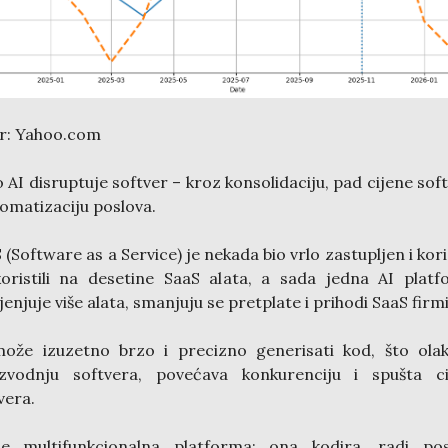
r: Yahoo.com
 AI disruptuje softver – kroz konsolidaciju, pad cijene sof
tomatizaciju poslova.
 (Software as a Service) je nekada bio vrlo zastupljen i kori
oristili na desetine SaaS alata, a sada jedna AI plat
enjuje više alata, smanjuju se pretplate i prihodi SaaS firmi
ože izuzetno brzo i precizno generisati kod, što ola
izvodnju softvera, povećava konkurenciju i spušta ci
vera.
je multifunkcionalna platforma: ona kodira, radi pos