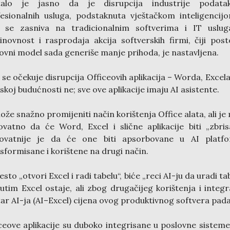
talo je jasno da je disrupcija industrije podata
esionalnih usluga, podstaknuta vještačkom inteligencij
a se zasniva na tradicionalnim softverima i IT uslug
novnost i rasprodaja akcija softverskih firmi, čiji post
ovni model sada generiše manje prihoda, je nastavljena.
i se očekuje disrupcija Officeovih aplikacija – Worda, Excela
iskoj budućnosti ne; sve ove aplikacije imaju AI asistente.
ože snažno promijeniti način korištenja Office alata, ali je
ovatno da će Word, Excel i slične aplikacije biti „zbris
rovatnije je da će one biti apsorbovane u AI platfo
sformisane i korištene na drugi način.
sto „otvori Excel i radi tabelu“, biće „reci AI-ju da uradi tab
tim Excel ostaje, ali zbog drugačijeg korištenja i integr
ar AI-ja (AI–Excel) cijena ovog produktivnog softvera pada
ceove aplikacije su duboko integrisane u poslovne sisteme