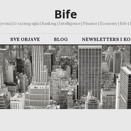
Bife
vina | Iz raznog ugla | Banking | Intelligence | Finance | Economy | Bife | Bl
SVE OBJAVE
BLOG
NEWSLETTERS I K