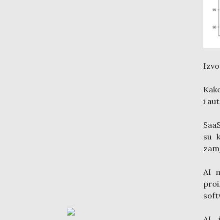
Izvo
Kako
i au
SaaS
su k
zamj
AI m
pro
soft
AI 