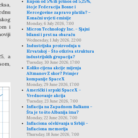
Kupon od 5% ili prinos od 5,25%,
eksa,
što je Federacija Bosne i
jednu
Hercegovine zapravo platila? –
Konačni uvjeti emisije
nskog
Monday, 6 July 2026, 7:00
om i
Micron Technology Inc. – Sjajni
viji
bilansi i prst na obaraču
Wednesday, 1 July 2026, 22:00
Industrijska proizvodnja u
Hrvatskoj – Što otkriva struktura
5, a
industrijskih grupacija?
Tuesday, 30 June 2026, 17:00
som,
Koliko cijena akcije mijenja
Altmanov Z skor? Primjer
kompanije SpaceX
Monday, 29 June 2026, 17:00
Američki i srpski SpaceX –
Vrednovanje akcija
Tuesday, 23 June 2026, 7:00
Inflacija na Zapadnom Balkanu –
Šta je to što Albanija ima?
Monday, 22 June 2026, 7:00
Inflaciona očekivanja u Srbiji –
Inflaciona memorija
Thursday, 18 June 2026, 7:00