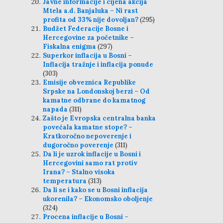
Javne informacije i cijena akcija
Mtela a.d. Banjaluka – Ni rast
profita od 33% nije dovoljan?
(295)
Budžet Federacije Bosne i
Hercegovine za početnike –
Fiskalna enigma
(297)
Superkor inflacija u Bosni –
Inflacija tražnje i inflacija ponude
(303)
Emisije obveznica Republike
Srpske na Londonskoj berzi – Od
kamatne odbrane do kamatnog
napada
(311)
Zašto je Evropska centralna banka
povećala kamatne stope? –
Kratkoročno nepoverenje i
dugoročno poverenje
(311)
Da li je uzrok inflacije u Bosni i
Hercegovini samo rat protiv
Irana? – Stalno visoka
temperatura
(313)
Da li se i kako se u Bosni inflacija
ukorenila? – Ekonomsko oboljenje
(324)
Procena inflacije u Bosni –