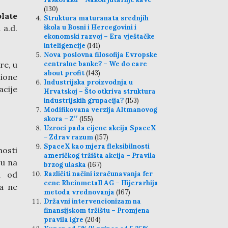
(130)
late
Struktura maturanata srednjih
škola u Bosni i Hercegovini i
 a.d.
ekonomski razvoj – Era vještačke
inteligencije
(141)
Nova poslovna filosofija Evropske
centralne banke? – We do care
re, u
about profit
(143)
cione
Industrijska proizvodnja u
acije
Hrvatskoj – Što otkriva struktura
industrijskih grupacija?
(153)
Modifikovana verzija Altmanovog
skora – Z′′
(155)
Uzroci pada cijene akcija SpaceX
– Zdrav razum
(157)
SpaceX kao mjera fleksibilnosti
nosti
američkog tržišta akcija – Pravila
ju na
brzog ulaska
(167)
Različiti načini izračunavanja fer
a od
cene Rheinmetall AG – Hijerarhija
 a ne
metoda vrednovanja
(167)
Državni intervencionizam na
finansijskom tržištu – Promjena
pravila igre
(204)