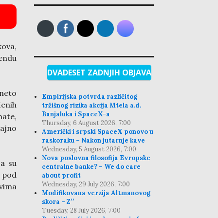
kova,
dendu
DVADESET ZADNJIH OBJAVA
neto
Empirijska potvrda različitog
enih
tržišnog rizika akcija Mtela a.d.
Banjaluka i SpaceX-a
mate,
Thursday, 6 August 2026, 7:00
čajno
Američki i srpski SpaceX ponovo u
raskoraku – Nakon jutarnje kave
Wednesday, 5 August 2026, 7:00
Nova poslovna filosofija Evropske
ja su
centralne banke? – We do care
u pod
about profit
Wednesday, 29 July 2026, 7:00
vima
Modifikovana verzija Altmanovog
skora – Z′′
Tuesday, 28 July 2026, 7:00