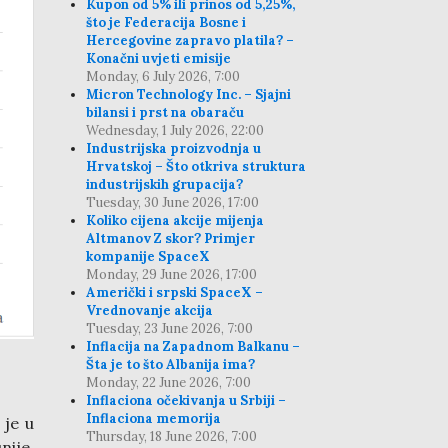
Kupon od 5% ili prinos od 5,25%,
što je Federacija Bosne i
Hercegovine zapravo platila? –
Konačni uvjeti emisije
Monday, 6 July 2026, 7:00
Micron Technology Inc. – Sjajni
bilansi i prst na obaraču
Wednesday, 1 July 2026, 22:00
Industrijska proizvodnja u
Hrvatskoj – Što otkriva struktura
industrijskih grupacija?
Tuesday, 30 June 2026, 17:00
Koliko cijena akcije mijenja
Altmanov Z skor? Primjer
kompanije SpaceX
Monday, 29 June 2026, 17:00
Američki i srpski SpaceX –
Vrednovanje akcija
Tuesday, 23 June 2026, 7:00
Inflacija na Zapadnom Balkanu –
Šta je to što Albanija ima?
Monday, 22 June 2026, 7:00
Inflaciona očekivanja u Srbiji –
Inflaciona memorija
 je u
Thursday, 18 June 2026, 7:00
nije,