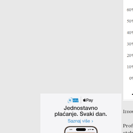
Izvo
Prof
stal