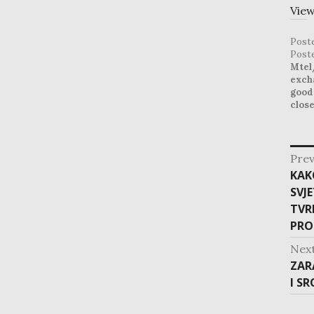
View
Post
Post
Mtel
exch
good
clos
post
Prev
navig
Pre
KAK
post
SVJ
TVR
PRO
Nex
Nex
ZAR
post
I S