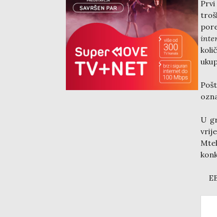
Prvi
troš
pore
inte
koli
ukup
Poš
ozna
U gr
vrij
Mte
konk
EB