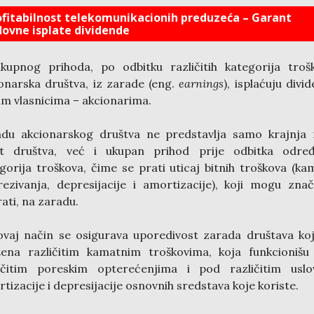
ofitabilnost telekomunikacionih preduzeća – Garant
dovne isplate dividende
kupnog prihoda, po odbitku različitih kategorija troš
onarska društva, iz zarade (eng.
earnings
), isplaćuju divi
im vlasnicima – akcionarima.
adu akcionarskog društva ne predstavlja samo krajnja 
it društva, već i ukupan prihod prije odbitka određ
gorija troškova, čime se prati uticaj bitnih troškova (ka
ezivanja, depresijacije i amortizacije), koji mogu zna
rati, na zaradu.
vaj način se osigurava uporedivost zarada društava ko
žena različitim kamatnim troškovima, koja funkcioniš
ličitim poreskim opterećenjima i pod različitim uslo
tizacije i depresijacije osnovnih sredstava koje koriste.