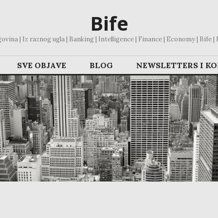
Bife
vina | Iz raznog ugla | Banking | Intelligence | Finance | Economy | Bife | Bl
SVE OBJAVE
BLOG
NEWSLETTERS I K