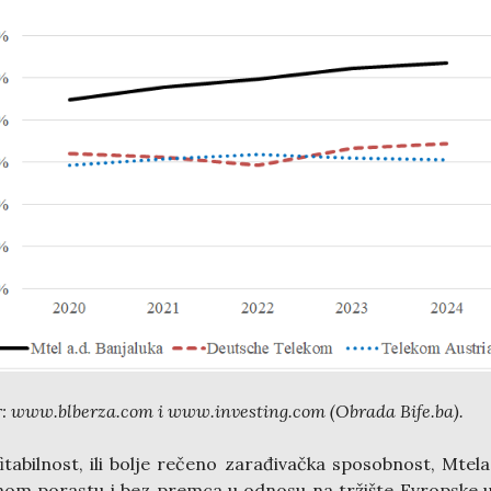
r: www.blberza.com i www.investing.com (Obrada Bife.ba).
itabilnost, ili bolje rečeno zarađivačka sposobnost, Mtela
nom porastu i bez premca u odnosu na tržište Evropske u