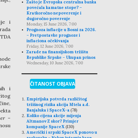
Zašto je Evropska centralna banka
povećala kamatne stope? –
Kratkoročno nepoverenje i
dugoročno poverenje
je i
Monday, 15 June 2026, 7:00
arada
Prognoza inflacije u Bosni za 2026.
– Pretpostavke prognoze i
BITDA
inflaciona očekivanja
Friday, 12 June 2026, 7:00
Zarade na finansijskom tržištu
Republike Srpske – Ukupan prinos
ihode
Wednesday, 10 June 2026, 7:00
arske
ČITANOST OBJAVA
ih i
čitog
Empirijska potvrda različitog
čine,
tržišnog rizika akcija Mtela a.d.
Banjaluka i SpaceX-a
(78)
pekta
Koliko cijena akcije mijenja
er
–
Altmanov Z skor? Primjer
dnosu
kompanije SpaceX
(130)
Američki i srpski SpaceX ponovo u
raskoraku – Nakon jutarnje kave