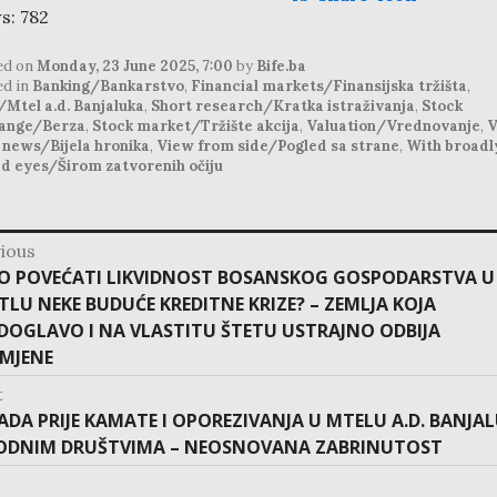
s:
782
ed on
Monday, 23 June 2025, 7:00
by
Bife.ba
ed in
Banking/Bankarstvo
,
Financial markets/Finansijska tržišta
,
/Mtel a.d. Banjaluka
,
Short research/Kratka istraživanja
,
Stock
ange/Berza
,
Stock market/Tržište akcija
,
Valuation/Vrednovanje
,
V
 news/Bijela hronika
,
View from side/Pogled sa strane
,
With broadl
ed eyes/Širom zatvorenih očiju
ious
ation
vious
O POVEĆATI LIKVIDNOST BOSANSKOG GOSPODARSTVA U
:
ETLU NEKE BUDUĆE KREDITNE KRIZE? – ZEMLJA KOJA
DOGLAVO I NA VLASTITU ŠTETU USTRAJNO ODBIJA
MJENE
t
t
ADA PRIJE KAMATE I OPOREZIVANJA U MTELU A.D. BANJA
:
RODNIM DRUŠTVIMA – NEOSNOVANA ZABRINUTOST