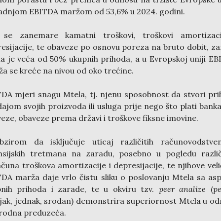
adnjom EBITDA maržom od 53,6% u 2024. godini.
 se zanemare kamatni troškovi, troškovi amortizaci
esijacije, te obaveze po osnovu poreza na bruto dobit, z
a je veća od 50% ukupnih prihoda, a u Evropskoj uniji E
a se kreće na nivou od oko trećine.
DA mjeri snagu Mtela, tj. njenu sposobnost da stvori pr
ajom svojih proizvoda ili usluga prije nego što plati bank
eze, obaveze prema državi i troškove fiksne imovine.
bzirom da isključuje uticaj različitih računovodstven
nsijskih tretmana na zaradu, posebno u pogledu razli
čuna troškova amortizacije i depresijacije, te njihove veli
DA marža daje vrlo čistu sliku o poslovanju Mtela sa as
nih prihoda i zarade, te u okviru tzv.
peer analize
(
pe
jak, jednak, srodan) demonstrira superiornost Mtela u o
rodna preduzeća.