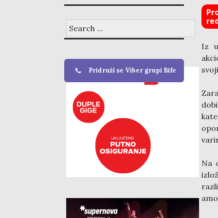
Pr
re
Search
for:
Iz u
akci
svoj
Pridruži se Viber grupi Bife
Zar
dob
kate
opor
vari
Na o
izlo
raz
amor