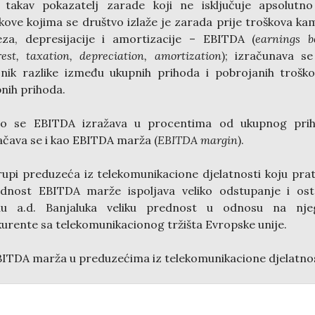
 takav pokazatelj zarade koji ne isključuje apsolutn
kove kojima se društvo izlaže je zarada prije troškova ka
za, depresijacije i amortizacije – EBITDA (
earnings b
rest, taxation, depreciation, amortization
); izračunava s
čnik razlike između ukupnih prihoda i pobrojanih troško
nih prihoda.
to se EBITDA izražava u procentima od ukupnog prih
čava se i kao EBITDA marža (
EBITDA margin
).
upi preduzeća iz telekomunikacione djelatnosti koju pra
ednost EBITDA marže ispoljava veliko odstupanje i ost
lu a.d. Banjaluka veliku prednost u odnosu na nje
urente sa telekomunikacionog tržišta Evropske unije.
ITDA marža u preduzećima iz telekomunikacione djelatno