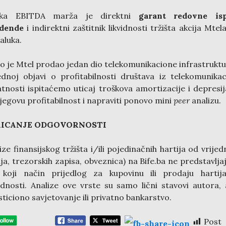
oka EBITDA marža je direktni
garant redovne isp
idende
i indirektni zaštitnik likvidnosti tržišta akcija Mtela
aluka.
o je Mtel prodao jedan dio telekomunikacione infrastruktu
dnoj objavi o profitabilnosti društava iz telekomunika
atnosti ispitaćemo uticaj troškova amortizacije i depresij
jegovu profitabilnost i napraviti ponovo mini
peer
analizu.
ICANJE ODGOVORNOSTI
ize finansijskog tržišta i/ili pojedinačnih hartija od vrijed
ija, trezorskih zapisa, obveznica) na Bife.ba ne predstavlja
o koji način prijedlog za kupovinu ili prodaju hartij
ednosti. Analize ove vrste su samo lični stavovi autora,
sticiono savjetovanje ili privatno bankarstvo.
Post