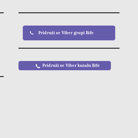
Pridruži se Viber grupi Bife
Pridruži se Viber kanalu
Bife