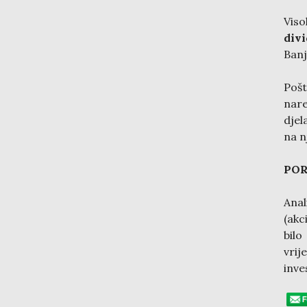
Vis
div
Banj
Pošt
nare
djel
na n
POR
Anal
(akc
bil
vrij
inve