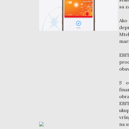
sa z
Ako
depr
Mtel
marž
EBIT
prod
obav
S o
fina
obra
EBIT
ukup
vršn
na s