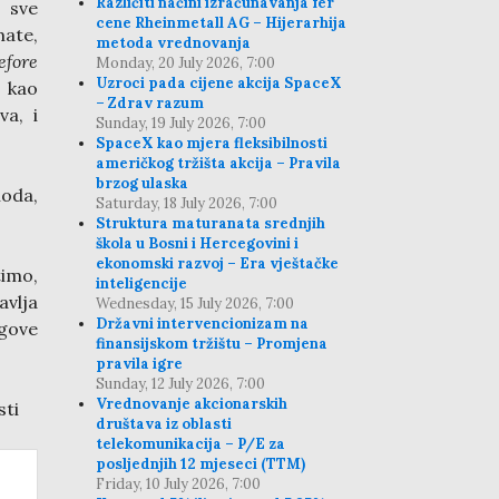
Različiti načini izračunavanja fer
o sve
cene Rheinmetall AG – Hijerarhija
mate,
metoda vrednovanja
efore
Monday, 20 July 2026, 7:00
Uzroci pada cijene akcija SpaceX
e kao
– Zdrav razum
va, i
Sunday, 19 July 2026, 7:00
SpaceX kao mjera fleksibilnosti
američkog tržišta akcija – Pravila
brzog ulaska
oda,
Saturday, 18 July 2026, 7:00
Struktura maturanata srednjih
škola u Bosni i Hercegovini i
ekonomski razvoj – Era vještačke
timo,
inteligencije
avlja
Wednesday, 15 July 2026, 7:00
Državni intervencionizam na
gove
finansijskom tržištu – Promjena
pravila igre
Sunday, 12 July 2026, 7:00
Vrednovanje akcionarskih
sti
društava iz oblasti
telekomunikacija – P/E za
posljednjih 12 mjeseci (TTM)
Friday, 10 July 2026, 7:00