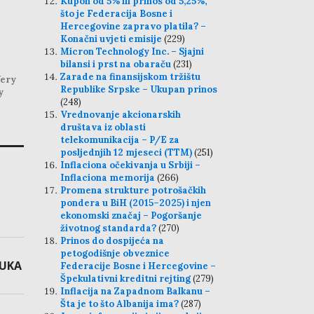
Kupon od 5% ili prinos od 5,25%,
što je Federacija Bosne i
Hercegovine zapravo platila? –
Konačni uvjeti emisije
(229)
Micron Technology Inc. – Sjajni
bilansi i prst na obaraču
(231)
Zarade na finansijskom tržištu
ery
Republike Srpske – Ukupan prinos
y
(248)
Vrednovanje akcionarskih
društava iz oblasti
telekomunikacija – P/E za
posljednjih 12 mjeseci (TTM)
(251)
Inflaciona očekivanja u Srbiji –
Inflaciona memorija
(266)
Promena strukture potrošačkih
pondera u BiH (2015–2025) i njen
ekonomski značaj – Pogoršanje
životnog standarda?
(270)
Prinos do dospijeća na
petogodišnje obveznice
LUKA
Federacije Bosne i Hercegovine –
Špekulativni kreditni rejting
(279)
Inflacija na Zapadnom Balkanu –
Šta je to što Albanija ima?
(287)