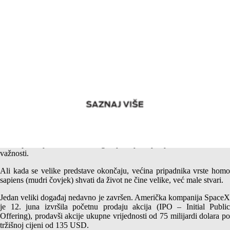
Američki i srpski SpaceX – Vrednovanje akcija
Pažnju većine ljudi gotovo redovno privlače veliki događaji, jer im
samo praćenje tih velikih događaja daje osjećaj vlastite veličine i
važnosti.
Ali kada se velike predstave okončaju, većina pripadnika vrste homo
sapiens (mudri čovjek) shvati da život ne čine velike, već male stvari.
Jedan veliki događaj nedavno je završen. Američka kompanija SpaceX
je 12. juna izvršila početnu prodaju akcija (IPO – Initial Public
Offering), prodavši akcije ukupne vrijednosti od 75 milijardi dolara po
tržišnoj cijeni od 135 USD.