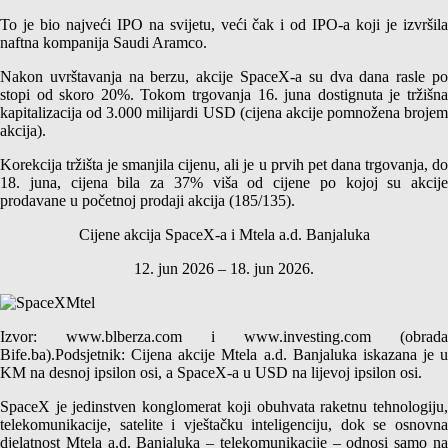
To je bio najveći IPO na svijetu, veći čak i od IPO-a koji je izvršila
naftna kompanija Saudi Aramco.
Nakon uvrštavanja na berzu, akcije SpaceX-a su dva dana rasle po
stopi od skoro 20%. Tokom trgovanja 16. juna dostignuta je tržišna
kapitalizacija od 3.000 milijardi USD (cijena akcije pomnožena brojem
akcija).
Korekcija tržišta je smanjila cijenu, ali je u prvih pet dana trgovanja, do
18. juna, cijena bila za 37% viša od cijene po kojoj su akcije
prodavane u početnoj prodaji akcija (185/135).
Cijene akcija SpaceX-a i Mtela a.d. Banjaluka
12. jun 2026 – 18. jun 2026.
Izvor: www.blberza.com i www.investing.com (obrada
Bife.ba).Podsjetnik: Cijena akcije Mtela a.d. Banjaluka iskazana je u
KM na desnoj ipsilon osi, a SpaceX-a u USD na lijevoj ipsilon osi.
SpaceX je jedinstven konglomerat koji obuhvata raketnu tehnologiju,
telekomunikacije, satelite i vještačku inteligenciju, dok se osnovna
djelatnost Mtela a.d. Banjaluka – telekomunikacije – odnosi samo na