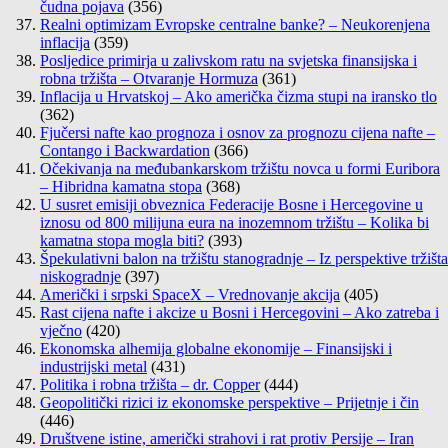
čudna pojava
(356)
Realni optimizam Evropske centralne banke? – Neukorenjena
inflacija
(359)
Posljedice primirja u zalivskom ratu na svjetska finansijska i
robna tržišta – Otvaranje Hormuza
(361)
Inflacija u Hrvatskoj – Ako američka čizma stupi na iransko tlo
(362)
Fjučersi nafte kao prognoza i osnov za prognozu cijena nafte –
Contango i Backwardation
(366)
Očekivanja na međubankarskom tržištu novca u formi Euribora
– Hibridna kamatna stopa
(368)
U susret emisiji obveznica Federacije Bosne i Hercegovine u
iznosu od 800 milijuna eura na inozemnom tržištu – Kolika bi
kamatna stopa mogla biti?
(393)
Špekulativni balon na tržištu stanogradnje – Iz perspektive tržišta
niskogradnje
(397)
Američki i srpski SpaceX – Vrednovanje akcija
(405)
Rast cijena nafte i akcize u Bosni i Hercegovini – Ako zatreba i
vječno
(420)
Ekonomska alhemija globalne ekonomije – Finansijski i
industrijski metal
(431)
Politika i robna tržišta – dr. Copper
(444)
Geopolitički rizici iz ekonomske perspektive – Prijetnje i čin
(446)
Društvene istine, američki strahovi i rat protiv Persije – Iran