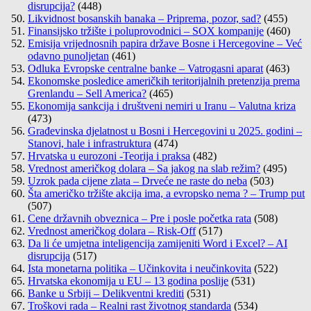
disrupcija?
(448)
Likvidnost bosanskih banaka – Priprema, pozor, sad?
(455)
Finansijsko tržište i poluprovodnici – SOX kompanije
(460)
Emisija vrijednosnih papira države Bosne i Hercegovine – Već
odavno punoljetan
(461)
Odluka Evropske centralne banke – Vatrogasni aparat
(463)
Ekonomske posledice američkih teritorijalnih pretenzija prema
Grenlandu – Sell America?
(465)
Ekonomija sankcija i društveni nemiri u Iranu – Valutna kriza
(473)
Građevinska djelatnost u Bosni i Hercegovini u 2025. godini –
Stanovi, hale i infrastruktura
(474)
Hrvatska u eurozoni -Teorija i praksa
(482)
Vrednost američkog dolara – Sa jakog na slab režim?
(495)
Uzrok pada cijene zlata – Drveće ne raste do neba
(503)
Šta američko tržište akcija ima, a evropsko nema ? – Trump put
(507)
Cene državnih obveznica – Pre i posle početka rata
(508)
Vrednost američkog dolara – Risk-Off
(517)
Da li će umjetna inteligencija zamijeniti Word i Excel? – AI
disrupcija
(517)
Ista monetarna politika – Učinkovita i neučinkovita
(522)
Hrvatska ekonomija u EU – 13 godina poslije
(531)
Banke u Srbiji – Delikventni krediti
(531)
Troškovi rada – Realni rast životnog standarda
(534)