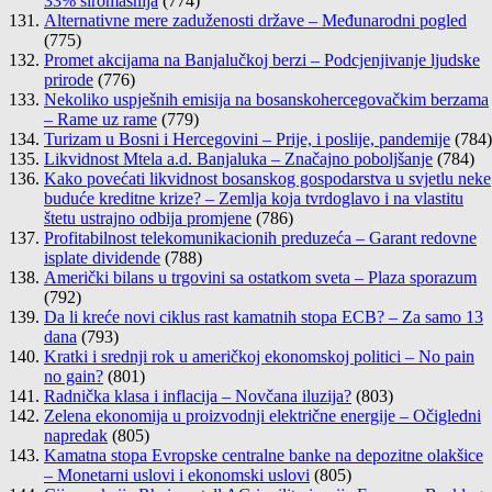
33% siromašnija
(774)
Alternativne mere zaduženosti države – Međunarodni pogled
(775)
Promet akcijama na Banjalučkoj berzi – Podcjenjivanje ljudske
prirode
(776)
Nekoliko uspješnih emisija na bosanskohercegovačkim berzama
– Rame uz rame
(779)
Turizam u Bosni i Hercegovini – Prije, i poslije, pandemije
(784)
Likvidnost Mtela a.d. Banjaluka – Značajno poboljšanje
(784)
Kako povećati likvidnost bosanskog gospodarstva u svjetlu neke
buduće kreditne krize? – Zemlja koja tvrdoglavo i na vlastitu
štetu ustrajno odbija promjene
(786)
Profitabilnost telekomunikacionih preduzeća – Garant redovne
isplate dividende
(788)
Američki bilans u trgovini sa ostatkom sveta – Plaza sporazum
(792)
Da li kreće novi ciklus rast kamatnih stopa ECB? – Za samo 13
dana
(793)
Kratki i srednji rok u američkoj ekonomskoj politici – No pain
no gain?
(801)
Radnička klasa i inflacija – Novčana iluzija?
(803)
Zelena ekonomija u proizvodnji električne energije – Očigledni
napredak
(805)
Kamatna stopa Evropske centralne banke na depozitne olakšice
– Monetarni uslovi i ekonomski uslovi
(805)