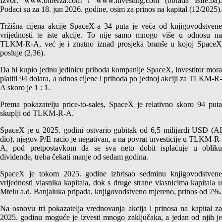
Izvor: www.blberza.com i www.investing.com (obrada Bife.ba).
Podaci su za 18. jun 2026. godine, osim za prinos na kapital (12/2025).
Tržišna cijena akcije SpaceX-a 34 puta je veća od knjigovodstvene
vrijednosti te iste akcije. To nije samo mnogo više u odnosu na
TLKM-R-A, već je i znatno iznad prosjeka branše u kojoj SpaceX
posluje (2,36).
Da bi kupio jednu jedinicu prihoda kompanije SpaceX, investitor mora
platiti 94 dolara, a odnos cijene i prihoda po jednoj akciji za TLKM-R-
A skoro je 1 : 1.
Prema pokazatelju price-to-sales, SpaceX je relativno skoro 94 puta
skuplji od TLKM-R-A.
SpaceX je u 2025. godini ostvario gubitak od 6,5 milijardi USD (AI
dio), njegov P/E racio je negativan, a na povrat investicije u TLKM-R-
A, pod pretpostavkom da se sva neto dobit isplaćuje u obliku
dividende, treba čekati manje od sedam godina.
SpaceX je tokom 2025. godine izbrisao sedminu knjigovodstvene
vrijednosti vlasnika kapitala, dok s druge strane vlasnicima kapitala u
Mtelu a.d. Banjaluka pripada, knjigovodstveno mjereno, prinos od 7%.
Na osnovu tri pokazatelja vrednovanja akcija i prinosa na kapital za
2025. godinu moguće je izvesti mnogo zaključaka, a jedan od njih je