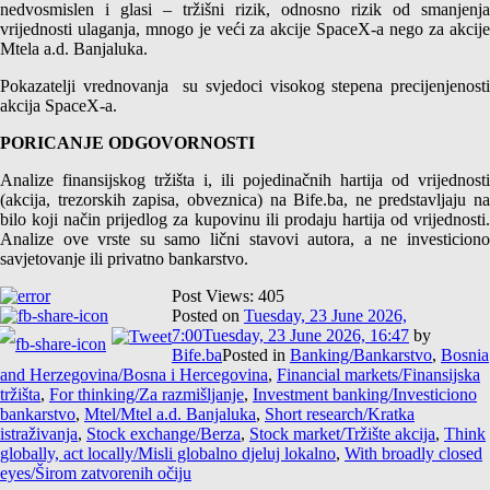
nedvosmislen i glasi – tržišni rizik, odnosno rizik od smanjenja
vrijednosti ulaganja, mnogo je veći za akcije SpaceX-a nego za akcije
Mtela a.d. Banjaluka.
Pokazatelji vrednovanja su svjedoci visokog stepena precijenjenosti
akcija SpaceX-a.
PORICANJE ODGOVORNOSTI
Analize finansijskog tržišta i, ili pojedinačnih hartija od vrijednosti
(akcija, trezorskih zapisa, obveznica) na Bife.ba, ne predstavljaju na
bilo koji način prijedlog za kupovinu ili prodaju hartija od vrijednosti.
Analize ove vrste su samo lični stavovi autora, a ne investiciono
savjetovanje ili privatno bankarstvo.
Post Views:
405
Posted on
Tuesday, 23 June 2026,
7:00
Tuesday, 23 June 2026, 16:47
by
Bife.ba
Posted in
Banking/Bankarstvo
,
Bosnia
and Herzegovina/Bosna i Hercegovina
,
Financial markets/Finansijska
tržišta
,
For thinking/Za razmišljanje
,
Investment banking/Investiciono
bankarstvo
,
Mtel/Mtel a.d. Banjaluka
,
Short research/Kratka
istraživanja
,
Stock exchange/Berza
,
Stock market/Tržište akcija
,
Think
globally, act locally/Misli globalno djeluj lokalno
,
With broadly closed
eyes/Širom zatvorenih očiju