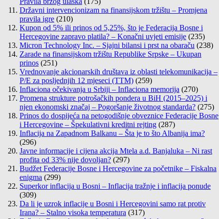
Pravila brzog ulaska
(175)
Državni intervencionizam na finansijskom tržištu – Promjena
pravila igre
(210)
Kupon od 5% ili prinos od 5,25%, što je Federacija Bosne i
Hercegovine zapravo platila? – Konačni uvjeti emisije
(235)
Micron Technology Inc. – Sjajni bilansi i prst na obaraču
(238)
Zarade na finansijskom tržištu Republike Srpske – Ukupan
prinos
(251)
Vrednovanje akcionarskih društava iz oblasti telekomunikacija –
P/E za posljednjih 12 mjeseci (TTM)
(259)
Inflaciona očekivanja u Srbiji – Inflaciona memorija
(270)
Promena strukture potrošačkih pondera u BiH (2015–2025) i
njen ekonomski značaj – Pogoršanje životnog standarda?
(275)
Prinos do dospijeća na petogodišnje obveznice Federacije Bosne
i Hercegovine – Špekulativni kreditni rejting
(287)
Inflacija na Zapadnom Balkanu – Šta je to što Albanija ima?
(296)
Javne informacije i cijena akcija Mtela a.d. Banjaluka – Ni rast
profita od 33% nije dovoljan?
(297)
Budžet Federacije Bosne i Hercegovine za početnike – Fiskalna
enigma
(299)
Superkor inflacija u Bosni – Inflacija tražnje i inflacija ponude
(309)
Da li je uzrok inflacije u Bosni i Hercegovini samo rat protiv
Irana? – Stalno visoka temperatura
(317)