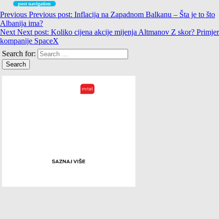
post navigation
Previous
Previous post:
Inflacija na Zapadnom Balkanu – Šta je to što
Albanija ima?
Next
Next post:
Koliko cijena akcije mijenja Altmanov Z skor? Primjer
kompanije SpaceX
Search for: