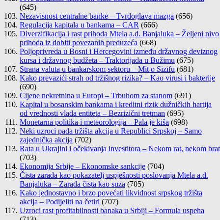
(645)
Nezavisnost centralne banke – Tvrdoglava mazga
(656)
Regulacija kapitala u bankama – CAR
(666)
Diverzifikacija i rast prihoda Mtela a.d. Banjaluka – Željeni nivo
prihoda iz dobiti povezanih preduzeća
(668)
Poljoprivreda u Bosni i Hercegovini između državnog deviznog
kursa i državnog budžeta – Traktorijada u Bužimu
(675)
Strana valuta u bankarskom sektoru – Mit o Sizifu
(681)
Kako prevazići strah od tržišnog rizika? – Kao virusi i bakterije
(690)
Cijene nekretnina u Europi – Trbuhom za stanom
(691)
Kapital u bosanskim bankama i kreditni rizik dužničkih hartija
od vrednosti vlada entiteta – Bezrizični tretman
(695)
Monetarna politika i meteorologija – Pala je kiša
(698)
Neki uzroci pada tržišta akcija u Republici Srpskoj – Samo
zajednička akcija
(702)
Rata u Ukrajini i očekivanja investitora – Nekom rat, nekom brat
(703)
Ekonomija Srbije – Ekonomske sankcije
(704)
Čista zarada kao pokazatelj uspješnosti poslovanja Mtela a.d.
Banjaluka – Zarada čista kao suza
(705)
Kako jednostavno i brzo povećati likvidnost srpskog tržišta
akcija – Podijeliti na četiri
(707)
Uzroci rast profitabilnosti banaka u Srbiji – Formula uspeha
(713)