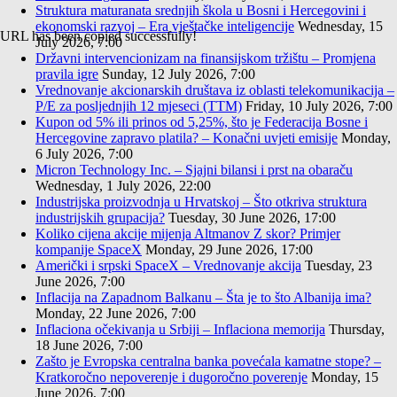
Struktura maturanata srednjih škola u Bosni i Hercegovini i
ekonomski razvoj – Era vještačke inteligencije
Wednesday, 15
URL has been copied successfully!
July 2026, 7:00
Državni intervencionizam na finansijskom tržištu – Promjena
pravila igre
Sunday, 12 July 2026, 7:00
Vrednovanje akcionarskih društava iz oblasti telekomunikacija –
P/E za posljednjih 12 mjeseci (TTM)
Friday, 10 July 2026, 7:00
Kupon od 5% ili prinos od 5,25%, što je Federacija Bosne i
Hercegovine zapravo platila? – Konačni uvjeti emisije
Monday,
6 July 2026, 7:00
Micron Technology Inc. – Sjajni bilansi i prst na obaraču
Wednesday, 1 July 2026, 22:00
Industrijska proizvodnja u Hrvatskoj – Što otkriva struktura
industrijskih grupacija?
Tuesday, 30 June 2026, 17:00
Koliko cijena akcije mijenja Altmanov Z skor? Primjer
kompanije SpaceX
Monday, 29 June 2026, 17:00
Američki i srpski SpaceX – Vrednovanje akcija
Tuesday, 23
June 2026, 7:00
Inflacija na Zapadnom Balkanu – Šta je to što Albanija ima?
Monday, 22 June 2026, 7:00
Inflaciona očekivanja u Srbiji – Inflaciona memorija
Thursday,
18 June 2026, 7:00
Zašto je Evropska centralna banka povećala kamatne stope? –
Kratkoročno nepoverenje i dugoročno poverenje
Monday, 15
June 2026, 7:00