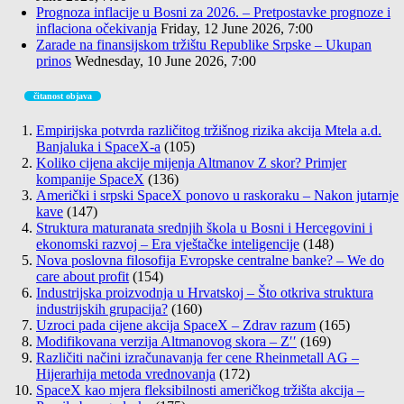
Prognoza inflacije u Bosni za 2026. – Pretpostavke prognoze i
inflaciona očekivanja
Friday, 12 June 2026, 7:00
Zarade na finansijskom tržištu Republike Srpske – Ukupan
prinos
Wednesday, 10 June 2026, 7:00
čitanost objava
Empirijska potvrda različitog tržišnog rizika akcija Mtela a.d.
Banjaluka i SpaceX-a
(105)
Koliko cijena akcije mijenja Altmanov Z skor? Primjer
kompanije SpaceX
(136)
Američki i srpski SpaceX ponovo u raskoraku – Nakon jutarnje
kave
(147)
Struktura maturanata srednjih škola u Bosni i Hercegovini i
ekonomski razvoj – Era vještačke inteligencije
(148)
Nova poslovna filosofija Evropske centralne banke? – We do
care about profit
(154)
Industrijska proizvodnja u Hrvatskoj – Što otkriva struktura
industrijskih grupacija?
(160)
Uzroci pada cijene akcija SpaceX – Zdrav razum
(165)
Modifikovana verzija Altmanovog skora – Z′′
(169)
Različiti načini izračunavanja fer cene Rheinmetall AG –
Hijerarhija metoda vrednovanja
(172)
SpaceX kao mjera fleksibilnosti američkog tržišta akcija –