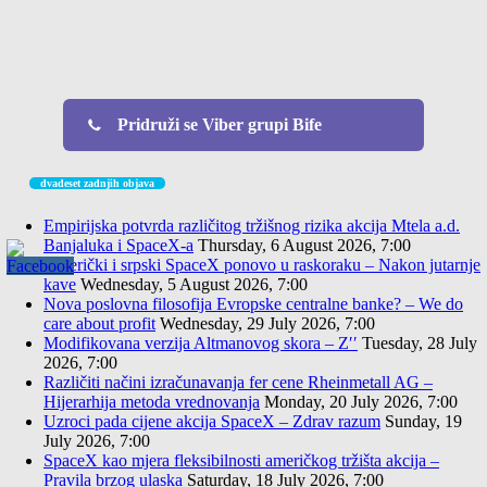
Pridruži se Viber grupi Bife
dvadeset zadnjih objava
Empirijska potvrda različitog tržišnog rizika akcija Mtela a.d.
Banjaluka i SpaceX-a
Thursday, 6 August 2026, 7:00
Američki i srpski SpaceX ponovo u raskoraku – Nakon jutarnje
kave
Wednesday, 5 August 2026, 7:00
Nova poslovna filosofija Evropske centralne banke? – We do
care about profit
Wednesday, 29 July 2026, 7:00
Modifikovana verzija Altmanovog skora – Z′′
Tuesday, 28 July
2026, 7:00
Različiti načini izračunavanja fer cene Rheinmetall AG –
Hijerarhija metoda vrednovanja
Monday, 20 July 2026, 7:00
Uzroci pada cijene akcija SpaceX – Zdrav razum
Sunday, 19
July 2026, 7:00
SpaceX kao mjera fleksibilnosti američkog tržišta akcija –
Pravila brzog ulaska
Saturday, 18 July 2026, 7:00