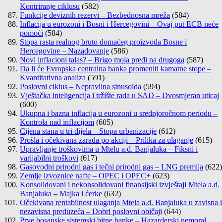
Kontriranje ciklusu
(582)
Funkcije deviznih rezervi – Bezbednosna mreža
(584)
Inflacija u eurozoni i Bosni i Hercegovini – Ovaj put ECB neće
pomoći
(584)
Stopa rasta realnog bruto domaćeg proizvoda Bosne i
Hercegovine – Nazadovanje
(586)
Novi inflacioni talas? – Brigo moja pređi na drugoga
(587)
Da li će Evropska centralna banka promeniti kamatne stope –
Kvantitativna analiza
(591)
Poslovni ciklus – Nepravilna sinusoida
(594)
Vještačka inteligencija i tržište rada u SAD – Dvosmjeran uticaj
(600)
Ukupna i bazna inflacija u eurozoni u srednjoročnom periodu –
Kontrola nad inflacijom
(605)
Cijena stana u tri dijela – Stopa urbanizacije
(612)
Prošla i očekivana zarada po akciji – Prilika za ulaganje
(615)
Upravljanje troškovima u Mtelu a.d. Banjaluka – Fiksni i
varijabilni troškovi
(617)
Gasovodni prirodni gas i tečni prirodni gas – LNG premija
(622)
Zemlje izvoznice nafte – OPEC i OPEC+
(623)
Konsolidovani i nekonsolidovani finansijski izvještaji Mtela a.d.
Banjaluka – Majka i ćerke
(632)
Očekivana rentabilnost ulaganja Mtela a.d. Banjaluka u zavisna i
nezavisna preduzeća – Dobri poslovni običaji
(644)
Prve bosanske sistemski bitne banke – Hazarderski nemoral