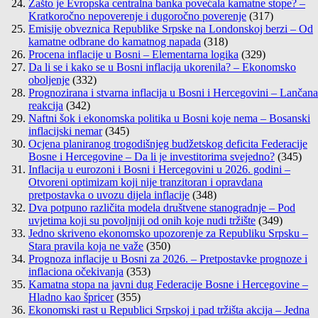
Zašto je Evropska centralna banka povećala kamatne stope? –
Kratkoročno nepoverenje i dugoročno poverenje
(317)
Emisije obveznica Republike Srpske na Londonskoj berzi – Od
kamatne odbrane do kamatnog napada
(318)
Procena inflacije u Bosni – Elementarna logika
(329)
Da li se i kako se u Bosni inflacija ukorenila? – Ekonomsko
oboljenje
(332)
Prognozirana i stvarna inflacija u Bosni i Hercegovini – Lančana
reakcija
(342)
Naftni šok i ekonomska politika u Bosni koje nema – Bosanski
inflacijski nemar
(345)
Ocjena planiranog trogodišnjeg budžetskog deficita Federacije
Bosne i Hercegovine – Da li je investitorima svejedno?
(345)
Inflacija u eurozoni i Bosni i Hercegovini u 2026. godini –
Otvoreni optimizam koji nije tranzitoran i opravdana
pretpostavka o uvozu dijela inflacije
(348)
Dva potpuno različita modela društvene stanogradnje – Pod
uvjetima koji su povoljniji od onih koje nudi tržište
(349)
Jedno skriveno ekonomsko upozorenje za Republiku Srpsku –
Stara pravila koja ne važe
(350)
Prognoza inflacije u Bosni za 2026. – Pretpostavke prognoze i
inflaciona očekivanja
(353)
Kamatna stopa na javni dug Federacije Bosne i Hercegovine –
Hladno kao špricer
(355)
Ekonomski rast u Republici Srpskoj i pad tržišta akcija – Jedna