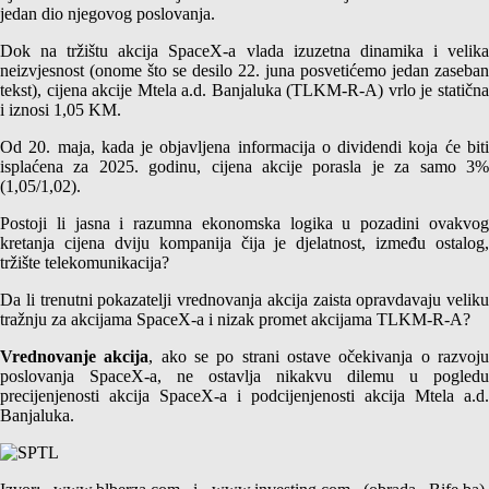
jedan dio njegovog poslovanja.
Dok na tržištu akcija SpaceX-a vlada izuzetna dinamika i velika
neizvjesnost (onome što se desilo 22. juna posvetićemo jedan zaseban
tekst), cijena akcije Mtela a.d. Banjaluka (TLKM-R-A) vrlo je statična
i iznosi 1,05 KM.
Od 20. maja, kada je objavljena informacija o dividendi koja će biti
isplaćena za 2025. godinu, cijena akcije porasla je za samo 3%
(1,05/1,02).
Postoji li jasna i razumna ekonomska logika u pozadini ovakvog
kretanja cijena dviju kompanija čija je djelatnost, između ostalog,
tržište telekomunikacija?
Da li trenutni pokazatelji vrednovanja akcija zaista opravdavaju veliku
tražnju za akcijama SpaceX-a i nizak promet akcijama TLKM-R-A?
Vrednovanje akcija
, ako se po strani ostave očekivanja o razvoj
poslovanja SpaceX-a, ne ostavlja nikakvu dilemu u pogledu
precijenjenosti akcija SpaceX-a i podcijenjenosti akcija Mtela a.d.
Banjaluka.