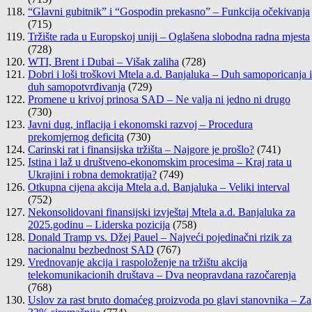
“Glavni gubitnik” i “Gospodin prekasno” – Funkcija očekivanja
(715)
Tržište rada u Europskoj uniji – Oglašena slobodna radna mjesta
(728)
WTI, Brent i Dubai – Višak zaliha
(728)
Dobri i loši troškovi Mtela a.d. Banjaluka – Duh samoporicanja i
duh samopotvrđivanja
(729)
Promene u krivoj prinosa SAD – Ne valja ni jedno ni drugo
(730)
Javni dug, inflacija i ekonomski razvoj – Procedura
prekomjernog deficita
(730)
Carinski rat i finansijska tržišta – Najgore je prošlo?
(741)
Istina i laž u društveno-ekonomskim procesima – Kraj rata u
Ukrajini i robna demokratija?
(749)
Otkupna cijena akcija Mtela a.d. Banjaluka – Veliki interval
(752)
Nekonsolidovani finansijski izvještaj Mtela a.d. Banjaluka za
2025.godinu – Liderska pozicija
(758)
Donald Tramp vs. Džej Pauel – Najveći pojedinačni rizik za
nacionalnu bezbednost SAD
(767)
Vrednovanje akcija i raspoloženje na tržištu akcija
telekomunikacionih društava – Dva neopravdana razočarenja
(768)
Uslov za rast bruto domaćeg proizvoda po glavi stanovnika – Za