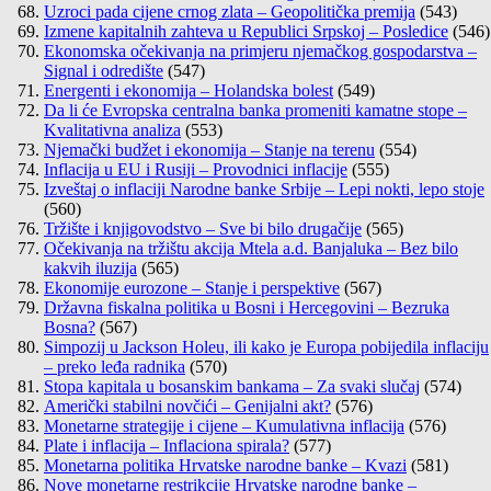
Uzroci pada cijene crnog zlata – Geopolitička premija
(543)
Izmene kapitalnih zahteva u Republici Srpskoj – Posledice
(546)
Ekonomska očekivanja na primjeru njemačkog gospodarstva –
Signal i odredište
(547)
Energenti i ekonomija – Holandska bolest
(549)
Da li će Evropska centralna banka promeniti kamatne stope –
Kvalitativna analiza
(553)
Njemački budžet i ekonomija – Stanje na terenu
(554)
Inflacija u EU i Rusiji – Provodnici inflacije
(555)
Izveštaj o inflaciji Narodne banke Srbije – Lepi nokti, lepo stoje
(560)
Tržište i knjigovodstvo – Sve bi bilo drugačije
(565)
Očekivanja na tržištu akcija Mtela a.d. Banjaluka – Bez bilo
kakvih iluzija
(565)
Ekonomije eurozone – Stanje i perspektive
(567)
Državna fiskalna politika u Bosni i Hercegovini – Bezruka
Bosna?
(567)
Simpozij u Jackson Holeu, ili kako je Europa pobijedila inflaciju
– preko leđa radnika
(570)
Stopa kapitala u bosanskim bankama – Za svaki slučaj
(574)
Američki stabilni novčići – Genijalni akt?
(576)
Monetarne strategije i cijene – Kumulativna inflacija
(576)
Plate i inflacija – Inflaciona spirala?
(577)
Monetarna politika Hrvatske narodne banke – Kvazi
(581)
Nove monetarne restrikcije Hrvatske narodne banke –