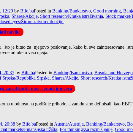
, 12:29
by
Bife.ba
Posted in
Banking/Bankarstvo
,
Good morning, Banja
rpska
,
Shares/Akcije
,
Short research/Kratka istraživanja
,
Stock market/T
losed eyes/Širom zatvorenih očiju
jati navike
to je bitno za njegovo poslovanje, kako bi sve zainteresovane strane 
lovne odluke u vezi njega.
, 20:37
by
Bife.ba
Posted in
Banking/Bankarstvo
,
Bosnia and Herzego
f Srpska/Republika Srpska
,
Shares/Akcije
,
Short research/Kratka istraž
t zarađivanja novca značajno veća
koma u odnosu na godišnje prihode, a zaradu smo definisali kao EBI
4, 20:38
by
Bife.ba
Posted in
Austria/Austrija
,
Banking/Bankarstvo
,
Bo
cial markets/Finansijska tržišta
,
For thinking/Za razmišljanje
,
Good mor