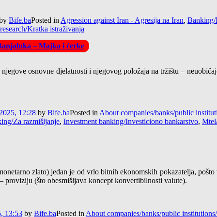
by
Bife.ba
Posted in
Agression against Iran - Agresija na Iran
,
Banking/
research/Kratka istraživanja
 Banjaluka – Majka i ćerke
jegove osnovne djelatnosti i njegovog položaja na tržištu – neuobičajen
2025, 12:28
by
Bife.ba
Posted in
About companies/banks/public institu
king/Za razmišljanje
,
Investment banking/Investiciono bankarstvo
,
Mtel
monetarno zlato) jedan je od vrlo bitnih ekonomskih pokazatelja, pošto
– proviziju (što obesmišljava koncept konvertibilnosti valute).
, 13:53
by
Bife.ba
Posted in
About companies/banks/public institution