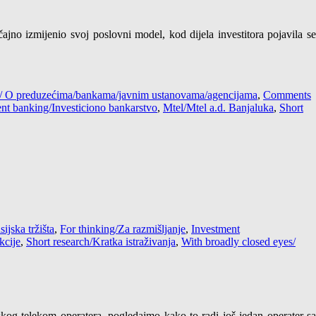
jno izmijenio svoj poslovni model, kod dijela investitora pojavila se
es / O preduzećima/bankama/javnim ustanovama/agencijama
,
Comments
nt banking/Investiciono bankarstvo
,
Mtel/Mtel a.d. Banjaluka
,
Short
ijska tržišta
,
For thinking/Za razmišljanje
,
Investment
kcije
,
Short research/Kratka istraživanja
,
With broadly closed eyes/
skog telekom operatera, pogledajmo kako to radi još jedan operater sa