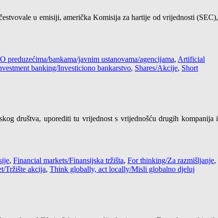
stvovale u emisiji, američka Komisija za hartije od vrijednosti (SEC),
s / O preduzećima/bankama/javnim ustanovama/agencijama
,
Artificial
nvestment banking/Investiciono bankarstvo
,
Shares/Akcije
,
Short
skog društva, uporediti tu vrijednost s vrijednošću drugih kompanija i
ije
,
Financial markets/Finansijska tržišta
,
For thinking/Za razmišljanje
,
/Tržište akcija
,
Think globally, act locally/Misli globalno djeluj