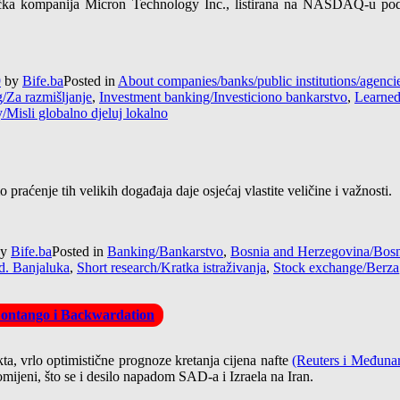
a kompanija Micron Technology Inc., listirana na NASDAQ-u pod o
9
by
Bife.ba
Posted in
About companies/banks/public institutions/agen
g/Za razmišljanje
,
Investment banking/Investiciono bankarstvo
,
Learned
y/Misli globalno djeluj lokalno
praćenje tih velikih događaja daje osjećaj vlastite veličine i važnosti.
y
Bife.ba
Posted in
Banking/Bankarstvo
,
Bosnia and Herzegovina/Bosn
d. Banjaluka
,
Short research/Kratka istraživanja
,
Stock exchange/Berza
 Contango i Backwardation
ta, vrlo optimistične prognoze kretanja cijena nafte
(Reuters i Međunar
romijeni, što se i desilo napadom SAD-a i Izraela na Iran.