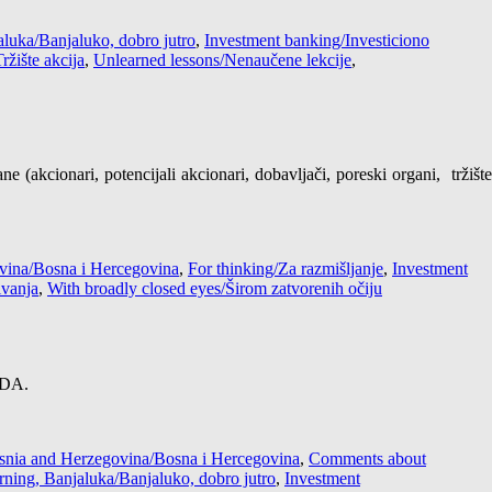
luka/Banjaluko, dobro jutro
,
Investment banking/Investiciono
ržište akcija
,
Unlearned lessons/Nenaučene lekcije
,
(akcionari, potencijali akcionari, dobavljači, poreski organi, tržište
vina/Bosna i Hercegovina
,
For thinking/Za razmišljanje
,
Investment
ivanja
,
With broadly closed eyes/Širom zatvorenih očiju
TDA.
snia and Herzegovina/Bosna i Hercegovina
,
Comments about
ning, Banjaluka/Banjaluko, dobro jutro
,
Investment