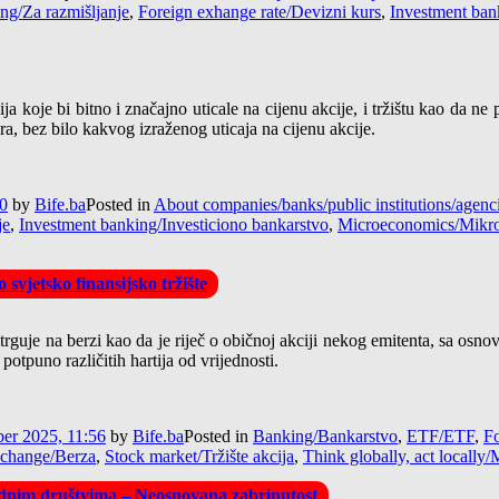
ing/Za razmišljanje
,
Foreign exhange rate/Devizni kurs
,
Investment ban
koje bi bitno i značajno uticale na cijenu akcije, i tržištu kao da ne pr
 bez bilo kakvog izraženog uticaja na cijenu akcije.
30
by
Bife.ba
Posted in
About companies/banks/public institutions/age
je
,
Investment banking/Investiciono bankarstvo
,
Microeconomics/Mikr
 svjetsko finansijsko tržište
rguje na berzi kao da je riječ o običnoj akciji nekog emitenta, sa osno
otpuno različitih hartija od vrijednosti.
er 2025, 11:56
by
Bife.ba
Posted in
Banking/Bankarstvo
,
ETF/ETF
,
Fo
xchange/Berza
,
Stock market/Tržište akcija
,
Think globally, act locally/
rodnim društvima – Neosnovana zabrinutost