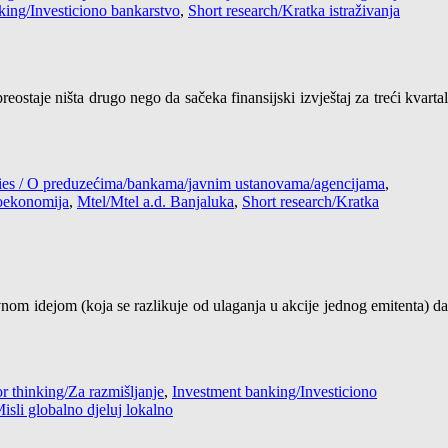
king/Investiciono bankarstvo
,
Short research/Kratka istraživanja
eostaje ništa drugo nego da sačeka finansijski izvještaj za treći kvartal
ncies / O preduzećima/bankama/javnim ustanovama/agencijama
,
oekonomija
,
Mtel/Mtel a.d. Banjaluka
,
Short research/Kratka
vnom idejom (koja se razlikuje od ulaganja u akcije jednog emitenta) da
r thinking/Za razmišljanje
,
Investment banking/Investiciono
Misli globalno djeluj lokalno