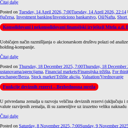
Čitaj dalje
Posted on
Tuesday, 14 April 2026, 7:00
Tuesday, 14 April 2026, 22:14
fjučersa
,
Investment banking/Investiciono bankarstvo
,
Oil/Nafta
,
Short 
Konsolidovani i nekonsolidovani finansijski izvještaji Mtela a.d.
Uobičajen način razmišljanja o akcionarskom društvu polazi od analize n
holding-kompanije.
Čitaj dalje
Posted on
Thursday, 18 December 2025, 7:00
Thursday, 18 December 
ustanovama/agencijama
,
Financial markets/Finansijska tržišta
,
For thin
exchange/Berza
,
Stock market/Tržište akcija
,
Valuation/Vrednovanje
Funkcije deviznih rezervi – Bezbednosna mreža
U privredama zemalja u razvoju veličina deviznih rezervi (uključuju i 
valute razvijenih zemalja, ili su zamenljive uz izuzetno veliku naknadu 
Čitaj dalje
Posted on
Saturday, 8 November 2025, 7:00
Sunday, 9 November 2025