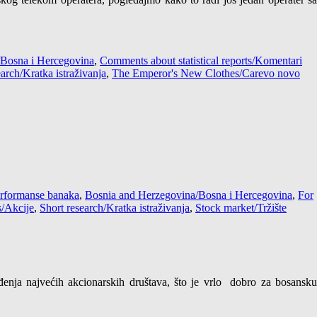
/Bosna i Hercegovina
,
Comments about statistical reports/Komentari
earch/Kratka istraživanja
,
The Emperor's New Clothes/Carevo novo
erformanse banaka
,
Bosnia and Herzegovina/Bosna i Hercegovina
,
For
s/Akcije
,
Short research/Kratka istraživanja
,
Stock market/Tržište
enja najvećih akcionarskih društava, što je vrlo dobro za bosansku