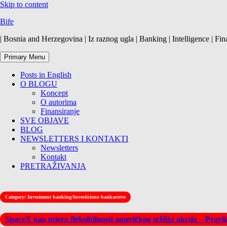
Skip to content
Bife
| Bosnia and Herzegovina | Iz raznog ugla | Banking | Intelligence | Fin
Primary Menu
Posts in English
O BLOGU
Koncept
O autorima
Finansiranje
SVE OBJAVE
BLOG
NEWSLETTERS I KONTAKTI
Newsletters
Kontakt
PRETRAŽIVANJA
Category:
Investment banking/Investiciono bankarstvo
SpaceX kao mjera fleksibilnosti američkog tržišta akcija – Pravi