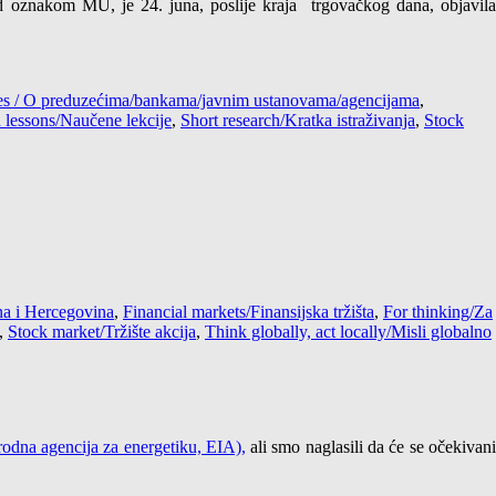
znakom MU, je 24. juna, poslije kraja trgovačkog dana, objavila
cies / O preduzećima/bankama/javnim ustanovama/agencijama
,
 lessons/Naučene lekcije
,
Short research/Kratka istraživanja
,
Stock
a i Hercegovina
,
Financial markets/Finansijska tržišta
,
For thinking/Za
,
Stock market/Tržište akcija
,
Think globally, act locally/Misli globalno
odna agencija za energetiku, EIA),
ali smo naglasili da će se očekivan