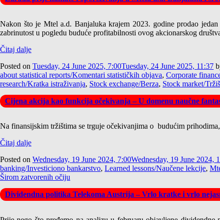
Nakon što je Mtel a.d. Banjaluka krajem 2023. godine prodao jedan iz
zabrinutost u pogledu buduće profitabilnosti ovog akcionarskog društva
Čitaj dalje
Posted on
Tuesday, 24 June 2025, 7:00
Tuesday, 24 June 2025, 11:37
b
about statistical reports/Komentari statističkih objava
,
Corporate finance
research/Kratka istraživanja
,
Stock exchange/Berza
,
Stock market/Tržiš
Cijena akcija kao funkcija očekivanja – U domenu naučne fantas
Na finansijskim tržištima se trguje očekivanjima o budućim prihodima
Čitaj dalje
Posted on
Wednesday, 19 June 2024, 7:00
Wednesday, 19 June 2024, 
banking/Investiciono bankarstvo
,
Learned lessons/Naučene lekcije
,
Mte
Širom zatvorenih očiju
Dividendna politika Telekoma Austrija – Vrlo kratke i vrlo neja
Prije nego što pređemo na analizu u februaru objavljene dividendne p