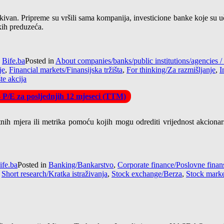
van. Pripreme su vršili sama kompanija, investicione banke koje su uče
kih preduzeća.
y
Bife.ba
Posted in
About companies/banks/public institutions/agencie
je
,
Financial markets/Finansijska tržišta
,
For thinking/Za razmišljanje
,
I
te akcija
– P/E za posljednjih 12 mjeseci (TTM)
tnih mjera ili metrika pomoću kojih mogu odrediti vrijednost akcionar
ife.ba
Posted in
Banking/Bankarstvo
,
Corporate finance/Poslovne finans
,
Short research/Kratka istraživanja
,
Stock exchange/Berza
,
Stock market