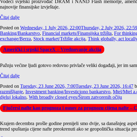
Vodeći svjetski proizvođač DRAM i NAND Flash memorije, američk
najnovije finansijske izvještaje.
Čitaj dalje
Posted on
Wednesday, 1 July 2026, 22:00
Thursday, 2 July 2026, 22:5
Banking/Bankarstvo
,
Financial markets/Finansijska tržišta
,
For thinkin
exchange/Berza
,
Stock market/Tržište akcija
,
Think globally, act locall
Američki i srpski SpaceX – Vrednovanje akcija
Pažnju većine ljudi gotovo redovno privlače veliki događaji, jer im samo 
Čitaj dalje
Posted on
Tuesday, 23 June 2026, 7:00
Tuesday, 23 June 2026, 16:47
b
razmišljanje
,
Investment banking/Investiciono bankarstvo
,
Mtel/Mtel a.
djeluj lokalno
,
With broadly closed eyes/Širom zatvorenih očiju
Fjučersi nafte kao prognoza i osnov za prognozu cijena nafte –
Krajem decembra prošle godine prenijeli smo dvije, sa današnjeg aspek
trend spuštanja cijene nafte preokrenuti ako se geopolitička situacija p