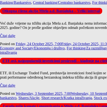
Banking/Bankarstvo
,
Central banking/Centralno bankarstvo
,
For think
Otkupna cijena akcija Mtela a.d. Banjaluka – Veliki interval
Već duže vrijeme na tržištu akcija Mtela a.d. Banjaluka nema informacija 
2025. godine? On je prošle godine objavljen odmah početkom novembra,
Čitaj dalje
Posted on
Friday, 24 October 2025, 7:00
Friday, 24 October 2025, 11:
Economy and Sociaty/Ekonomija i društvo
,
For thinking/Za razmišljan
istraživanja
ETF-ovi, najpopularniji investicioni proizvodi – klađenje na cijelo
ETF, ili Exchange Traded Fund, predstavlja investicioni fond kojim se t
prati performanse određenog berzanskog indeksa tržišta akcija ili grupe p
Čitaj dalje
Posted on
Wednesday, 3 September 2025, 7:00
Wednesday, 10 Septemb
bankarstvo
,
Shares/Akcije
,
Short research/Kratka istraživanja
,
Stock e
Zarada prije kamate i oporezivanja u Mtelu a.d. Banjaluka i s