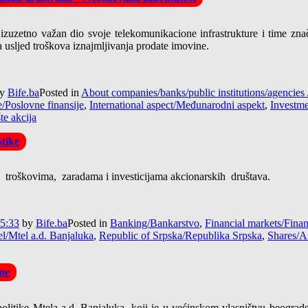
uzetno važan dio svoje telekomunikacione infrastrukture i time znača
 usljed troškova iznajmljivanja prodate imovine.
y
Bife.ba
Posted in
About companies/banks/public institutions/agenci
/Poslovne finansije
,
International aspect/Međunarodni aspekt
,
Investme
te akcija
tike
, troškovima, zaradama i investicijama akcionarskih društava.
15:33
by
Bife.ba
Posted in
Banking/Bankarstvo
,
Financial markets/Finans
l/Mtel a.d. Banjaluka
,
Republic of Srpska/Republika Srpska
,
Shares/A
sne
olitike Mtela a.d. Banjaluka, koji je u većinskom vlasništvu beograd