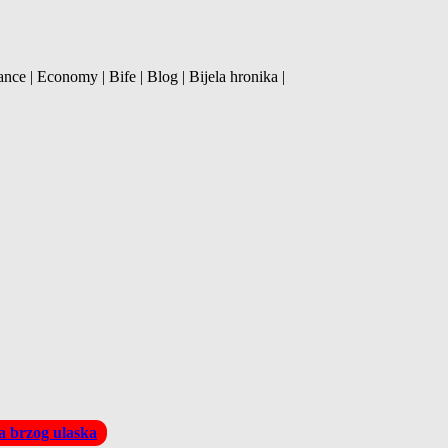
ance | Economy | Bife | Blog | Bijela hronika |
la brzog ulaska