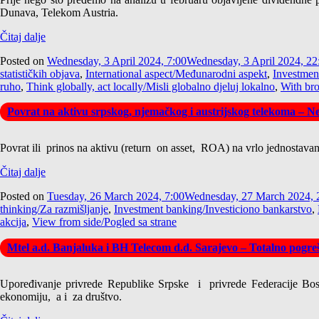
Dunava, Telekom Austria.
Čitaj dalje
Posted on
Wednesday, 3 April 2024, 7:00
Wednesday, 3 April 2024, 22
statističkih objava
,
International aspect/Međunarodni aspekt
,
Investmen
ruho
,
Think globally, act locally/Misli globalno djeluj lokalno
,
With bro
Povrat na aktivu srpskog, njemačkog i austrijskog telekoma – N
Povrat ili prinos na aktivu (return on asset, ROA) na vrlo jednostavan 
Čitaj dalje
Posted on
Tuesday, 26 March 2024, 7:00
Wednesday, 27 March 2024, 
thinking/Za razmišljanje
,
Investment banking/Investiciono bankarstvo
,
akcija
,
View from side/Pogled sa strane
Mtel a.d. Banjaluka i BH Telecom d.d. Sarajevo – Totalno pogreš
Upoređivanje privrede Republike Srpske i privrede Federacije Bosn
ekonomiju, a i za društvo.