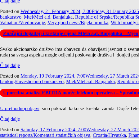
Čitaj dalje
Posted on
Wednesday, 21 February 2024, 7:00
Friday, 31 January 2025
bankarstvo
,
Mtel/Mtel a.d. Banjaluka
,
Republic of Srpska/Republika S
Valuation/Vrednovanje
,
Very good news/Bijela hronika
,
With broadly c
Značajni događaji i kretanje cijena Mtela a.d. Banjaluka – Mjen
Svako akcionarsko društvo ima obavezu da obavijesti javnost o svemu š
rada) sa svoga aspekta mogle ocijeniti poslovanje društva i donjeti pos
Čitaj dalje
Posted on
Monday, 19 February 2024, 7:00
Wednesday, 27 March 2024
banking/Investiciono bankarstvo
,
Mtel/Mtel a.d. Banjaluka
,
Republic o
Uporedna analiza EBITDA marže telekom operatera – Sposobnos
U prethodnoj objavi
smo pokazali kako se kretala zarada Dojče Tele
Čitaj dalje
Posted on
Saturday, 17 February 2024, 7:00
Wednesday, 27 March 202
statistical reports/Komentari statističkih objava
,
Croatia/Hrvatska
,
Finan