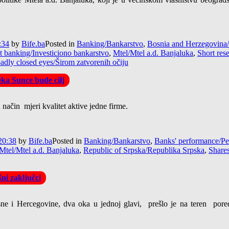
:34
by
Bife.ba
Posted in
Banking/Bankarstvo
,
Bosnia and Herzegovina
t banking/Investiciono bankarstvo
,
Mtel/Mtel a.d. Banjaluka
,
Short res
adly closed eyes/Širom zatvorenih očiju
eka Sunce bude cilj
način mjeri kvalitet aktive jedne firme.
20:38
by
Bife.ba
Posted in
Banking/Bankarstvo
,
Banks' performance/P
Mtel/Mtel a.d. Banjaluka
,
Republic of Srpska/Republika Srpska
,
Share
ni zaključci
e i Hercegovine, dva oka u jednoj glavi, prešlo je na teren poređ