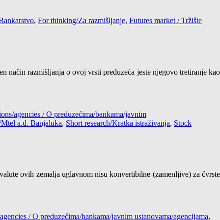
Bankarstvo
,
For thinking/Za razmišljanje
,
Futures market / Tržište
 način razmišljanja o ovoj vrsti preduzeća jeste njegovo tretiranje kao
tions/agencies / O preduzećima/bankama/javnim
/Mtel a.d. Banjaluka
,
Short research/Kratka istraživanja
,
Stock
 valute ovih zemalja uglavnom nisu konvertibilne (zamenljive) za čvrste
s/agencies / O preduzećima/bankama/javnim ustanovama/agencijama
,