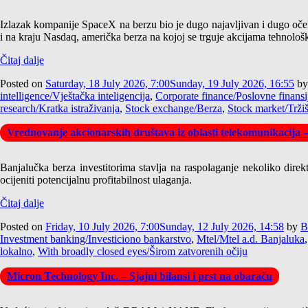
Izlazak kompanije SpaceX na berzu bio je dugo najavljivan i dugo očeki
i na kraju Nasdaq, američka berza na kojoj se trguje akcijama tehnološ
Čitaj dalje
Posted on
Saturday, 18 July 2026, 7:00
Sunday, 19 July 2026, 16:55
b
intelligence/Vještačka inteligencija
,
Corporate finance/Poslovne finansi
research/Kratka istraživanja
,
Stock exchange/Berza
,
Stock market/Tržiš
Vrednovanje akcionarskih društava iz oblasti telekomunikacija 
Banjalučka berza investitorima stavlja na raspolaganje nekoliko direk
ocijeniti potencijalnu profitabilnost ulaganja.
Čitaj dalje
Posted on
Friday, 10 July 2026, 7:00
Sunday, 12 July 2026, 14:58
by
B
Investment banking/Investiciono bankarstvo
,
Mtel/Mtel a.d. Banjaluka
lokalno
,
With broadly closed eyes/Širom zatvorenih očiju
Micron Technology Inc. – Sjajni bilansi i prst na obaraču