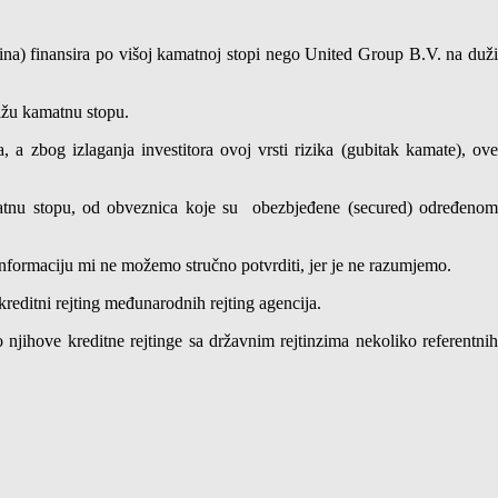
dina) finansira po višoj kamatnoj stopi nego United Group B.V. na duži
nižu kamatnu stopu.
 zbog izlaganja investitora ovoj vrsti rizika (gubitak kamate), ove
tnu stopu, od obveznica koje su obezbjeđene (secured) određenom
formaciju mi ne možemo stručno potvrditi, jer je ne razumjemo.
kreditni rejting međunarodnih rejting agencija.
jihove kreditne rejtinge sa državnim rejtinzima nekoliko referentnih