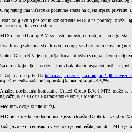
Nedavno smo podsjetili na odluku agencije za dodjeljivanje kreditnog rej
Ovaj rejting ima višestruke pozitivne efekte na cijelu srpsku privredu
Jedan od glavnih poslovnih konkurenata MTS-a na području bivše Jugos
ulaze u širu, društvenu sferu.
MTS i United Group B.V. su u istoj industriji i posluju na geografski is
Prva firma je akcionarsko društvo, i o njoj se zbog prirode ove organi
United Group B.V. je drugačija firma – društvo sa ograničenom odgovo
Za d.o.o. koju nije karakterističan visok nivo transparentnosti u objavlji
Pažnju nam je privukla
informacija o emisiji sedmogodišnjih obveznic
uspješno realizovala po kuponskoj kamatnoj stopi od 6,5%.
Analiza poslovanja kompanija United Group B.V. i MTS može se vrši
najvažnije, da su ostale karakteristike emisija identične.
Međutim, ovdje to nije slučaj.
MTS je na međunarodnom finansijskom tržištu (Dablin), u oktobru 20
Tražnja za ovom emisijom višestruko je nadmašila ponudu – MTS je tra