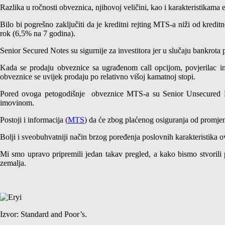
Razlika u ročnosti obveznica, njihovoj veličini, kao i karakteristikam
Bilo bi pogrešno zaključiti da je kreditni rejting MTS-a niži od kred
rok (6,5% na 7 godina).
Senior Secured Notes su sigurnije za investitora jer u slučaju bankrota p
Kada se prodaju obveznice sa ugrađenom call opcijom, povjerilac ima
obveznice se uvijek prodaju po relativno višoj kamatnoj stopi.
Pored ovoga petogodišnje obveznice MTS-a su Senior Unsecured B
imovinom.
Postoji i informacija (
MTS
) da će zbog plaćenog osiguranja od promje
Bolji i sveobuhvatniji način brzog poređenja poslovnih karakteristika o
Mi smo upravo pripremili jedan takav pregled, a kako bismo stvorili 
zemalja.
Izvor: Standard and Poor’s.