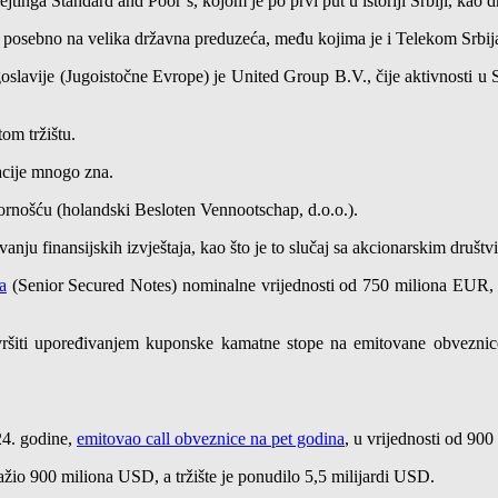
tinga Standard and Poor’s, kojom je po prvi put u istoriji Srbiji, kao d
, a posebno na velika državna preduzeća, među kojima je i Telekom Srbi
lavije (Jugoistočne Evrope) je United Group B.V., čije aktivnosti u S
tom tržištu.
zacije mnogo zna.
rnošću (holandski Besloten Vennootschap, d.o.o.).
vanju finansijskih izvještaja, kao što je to slučaj sa akcionarskim društv
a
(Senior Secured Notes) nominalne vrijednosti od 750 miliona EUR,
ti upoređivanjem kuponske kamatne stope na emitovane obveznice, a
24. godine,
emitovao call obveznice na pet godina
, u vrijednosti od 9
žio 900 miliona USD, a tržište je ponudilo 5,5 milijardi USD.