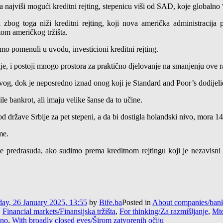
 najviši mogući kreditni rejting, stepenicu viši od SAD, koje globalno 
zbog toga niži kreditni rejting, koji nova američka administracija
om američkog tržišta.
 smo pomenuli u uvodu, investicioni kreditni rejting.
bije, i postoji mnogo prostora za praktično djelovanje na smanjenju ove r
og, dok je neposredno iznad onog koji je Standard and Poor’s dodijel
e bankrot, ali imaju velike šanse da to učine.
države Srbije za pet stepeni, a da bi dostigla holandski nivo, mora 14 p
me.
 predrasuda, ako sudimo prema kreditnom rejtingu koji je nezavisni ar
ay, 26 January 2025, 13:55
by
Bife.ba
Posted in
About companies/banks
,
Financial markets/Finansijska tržišta
,
For thinking/Za razmišljanje
,
Mte
lno
,
With broadly closed eyes/Širom zatvorenih očiju