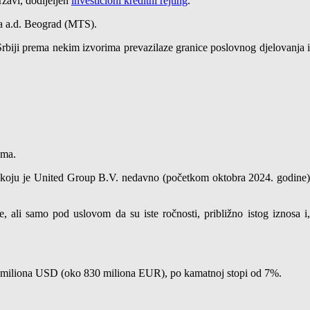
ržavi, dodijeljen
investicioni kreditni rejting
.
ja a.d. Beograd (MTS).
rbiji prema nekim izvorima prevazilaze granice poslovnog djelovanja i
ima.
 koju je United Group B.V. nedavno (početkom oktobra 2024. godine
li samo pod uslovom da su iste ročnosti, približno istog iznosa i,
00 miliona USD (oko 830 miliona EUR), po kamatnoj stopi od 7%.