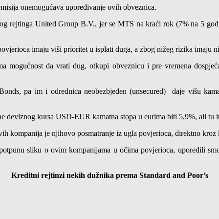
a emisija onemogućava upoređivanje ovih obveznica.
itnog rejtinga United Group B.V., jer se MTS na kraći rok (7% na 5 go
ovjerioca imaju viši prioritet u isplati duga, a zbog nižeg rizika imaju 
 mogućnost da vrati dug, otkupi obveznicu i pre vremena dospjeća, a
onds, pa im i odrednica neobezbjeđen (unsecured) daje višu kama
ne deviznog kursa USD-EUR kamatna stopa u eurima biti 5,9%, ali tu in
vih kompanija je njihovo posmatranje iz ugla povjerioca, direktno kroz 
potpunu sliku o ovim kompanijama u očima povjerioca, uporedili smo n
Kreditni rejtinzi nekih dužnika prema Standard and Poor’s