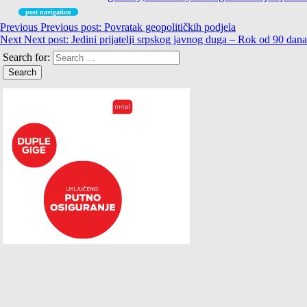
post navigation
Previous
Previous post:
Povratak geopolitičkih podjela
Next
Next post:
Jedini prijatelji srpskog javnog duga – Rok od 90 dana
Search for: