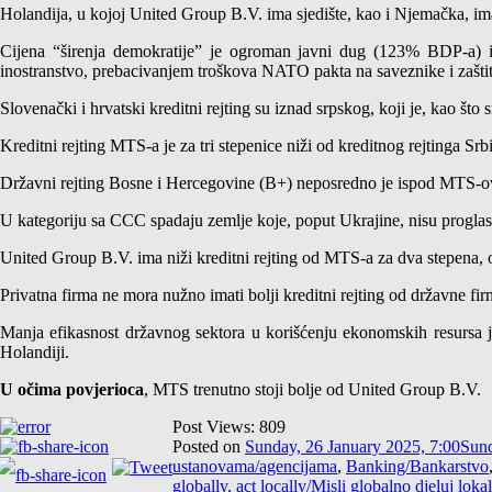
Holandija, u kojoj United Group B.V. ima sjedište, kao i Njemačka, ima
Cijena “širenja demokratije” je ogroman javni dug (123% BDP-a) i 
inostranstvo, prebacivanjem troškova NATO pakta na saveznike i zaštit
Slovenački i hrvatski kreditni rejting su iznad srpskog, koji je, kao što
Kreditni rejting MTS-a je za tri stepenice niži od kreditnog rejtinga Sr
Državni rejting Bosne i Hercegovine (B+) neposredno je ispod MTS-ov
U kategoriju sa CCC spadaju zemlje koje, poput Ukrajine, nisu proglasil
United Group B.V. ima niži kreditni rejting od MTS-a za dva stepena, od 
Privatna firma ne mora nužno imati bolji kreditni rejting od državne fir
Manja efikasnost državnog sektora u korišćenju ekonomskih resursa je
Holandiji.
U očima povjerioca
, MTS trenutno stoji bolje od United Group B.V.
Post Views:
809
Posted on
Sunday, 26 January 2025, 7:00
Sund
ustanovama/agencijama
,
Banking/Bankarstvo
globally, act locally/Misli globalno djeluj loka