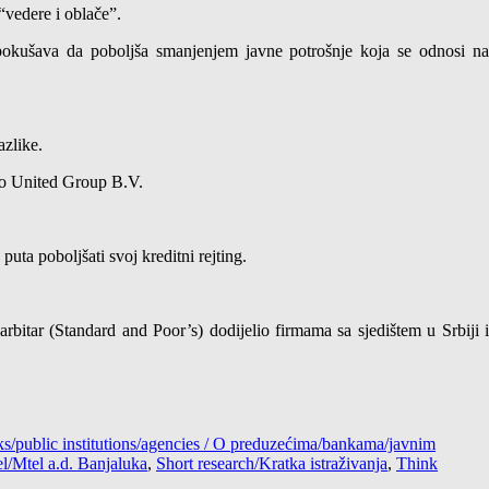
“vedere i oblače”.
 pokušava da poboljša smanjenjem javne potrošnje koja se odnosi na
azlike.
io United Group B.V.
uta poboljšati svoj kreditni rejting.
bitar (Standard and Poor’s) dodijelio firmama sa sjedištem u Srbiji i
/public institutions/agencies / O preduzećima/bankama/javnim
l/Mtel a.d. Banjaluka
,
Short research/Kratka istraživanja
,
Think