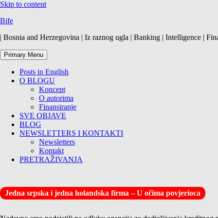
Skip to content
Bife
| Bosnia and Herzegovina | Iz raznog ugla | Banking | Intelligence | Fin
Primary Menu
Posts in English
O BLOGU
Koncept
O autorima
Finansiranje
SVE OBJAVE
BLOG
NEWSLETTERS I KONTAKTI
Newsletters
Kontakt
PRETRAŽIVANJA
Jedna srpska i jedna holandska firma – U očima povjerioca