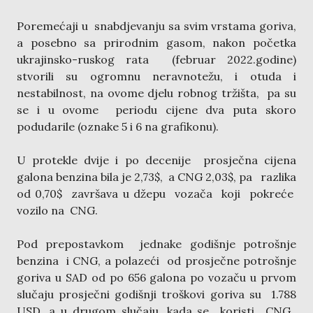
Poremećaji u snabdjevanju sa svim vrstama goriva,
a posebno sa prirodnim gasom, nakon početka
ukrajinsko-ruskog rata (februar 2022.godine)
stvorili su ogromnu neravnotežu, i otuda i
nestabilnost, na ovome djelu robnog tržišta, pa su
se i u ovome periodu cijene dva puta skoro
podudarile (oznake 5 i 6 na grafikonu).
U protekle dvije i po decenije prosječna cijena
galona benzina bila je 2,73$, a CNG 2,03$, pa razlika
od 0,70$ završava u džepu vozača koji pokreće
vozilo na CNG.
Pod prepostavkom jednake godišnje potrošnje
benzina i CNG, a polazeći od prosječne potrošnje
goriva u SAD od po 656 galona po vozaču u prvom
slučaju prosječni godišnji troškovi goriva su 1.788
USD, a u drugom slučaju, kada se koristi CNG,