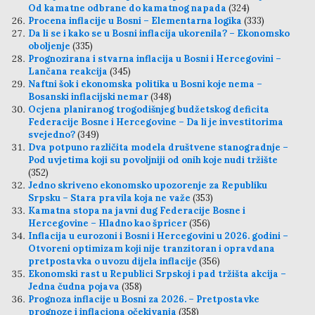
Od kamatne odbrane do kamatnog napada
(324)
Procena inflacije u Bosni – Elementarna logika
(333)
Da li se i kako se u Bosni inflacija ukorenila? – Ekonomsko
oboljenje
(335)
Prognozirana i stvarna inflacija u Bosni i Hercegovini –
Lančana reakcija
(345)
Naftni šok i ekonomska politika u Bosni koje nema –
Bosanski inflacijski nemar
(348)
Ocjena planiranog trogodišnjeg budžetskog deficita
Federacije Bosne i Hercegovine – Da li je investitorima
svejedno?
(349)
Dva potpuno različita modela društvene stanogradnje –
Pod uvjetima koji su povoljniji od onih koje nudi tržište
(352)
Jedno skriveno ekonomsko upozorenje za Republiku
Srpsku – Stara pravila koja ne važe
(353)
Kamatna stopa na javni dug Federacije Bosne i
Hercegovine – Hladno kao špricer
(356)
Inflacija u eurozoni i Bosni i Hercegovini u 2026. godini –
Otvoreni optimizam koji nije tranzitoran i opravdana
pretpostavka o uvozu dijela inflacije
(356)
Ekonomski rast u Republici Srpskoj i pad tržišta akcija –
Jedna čudna pojava
(358)
Prognoza inflacije u Bosni za 2026. – Pretpostavke
prognoze i inflaciona očekivanja
(358)