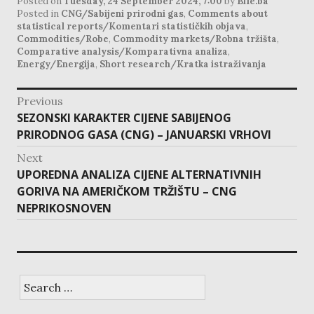
Posted on
Tuesday, 24 September 2024, 7:00
by
Bife.ba
Posted in
CNG/Sabijeni prirodni gas
,
Comments about
statistical reports/Komentari statističkih objava
,
Commodities/Robe
,
Commodity markets/Robna tržišta
,
Comparative analysis/Komparativna analiza
,
Energy/Energija
,
Short research/Kratka istraživanja
post
Previous
navigation
Previous
SEZONSKI KARAKTER CIJENE SABIJENOG
post:
PRIRODNOG GASA (CNG) – JANUARSKI VRHOVI
Next
Next
UPOREDNA ANALIZA CIJENE ALTERNATIVNIH
post:
GORIVA NA AMERIČKOM TRŽIŠTU – CNG
NEPRIKOSNOVEN
Search
for: