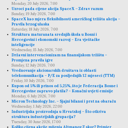
Monday, 20 July 2026, 7:00
Uzroci pada cijene akcija SpaceX – Zdrav razum
Sunday, 19 July 2026, 7:00
SpaceX kao mjera fleksibilnosti američkog tržišta akcija –
Pravila brzog ulaska
Saturday, 18 July 2026, 7:00
Struktura maturanata srednjih škola u Bosni i
Hercegovini i ekonomski razvoj – Era vještačke
inteligencije
Wednesday, 15 July 2026, 7:00
Državni intervencionizam na finansijskom tržištu –
Promjena pravila igre
Sunday, 12 July 2026, 7:00
Vrednovanje akcionarskih društava iz oblasti
telekomunikacija – P/E za posljednjih 12 mjeseci (TTM)
Friday, 10 July 2026, 7:00
Kupon od 5% ili prinos od 5,25%, što je Federacija Bosne i
Hercegovine zapravo platila? – Konačni uvjeti emisije
Monday, 6 July 2026, 7:00
Micron Technology Inc. – Sjajni bilansi i prst na obaraču
Wednesday, 1 July 2026, 22:00
Industrijska proizvodnja u Hrvatskoj – Što otkriva
struktura industrijskih grupacija?
Tuesday, 30 June 2026, 17:00
Koliko cijena akcije mijenja Altmanov Z skor? Primjer