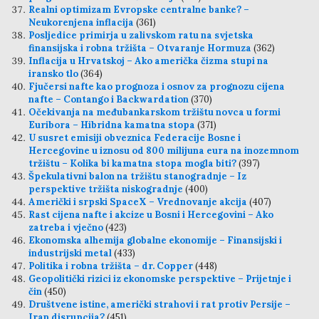
Realni optimizam Evropske centralne banke? –
Neukorenjena inflacija
(361)
Posljedice primirja u zalivskom ratu na svjetska
finansijska i robna tržišta – Otvaranje Hormuza
(362)
Inflacija u Hrvatskoj – Ako američka čizma stupi na
iransko tlo
(364)
Fjučersi nafte kao prognoza i osnov za prognozu cijena
nafte – Contango i Backwardation
(370)
Očekivanja na međubankarskom tržištu novca u formi
Euribora – Hibridna kamatna stopa
(371)
U susret emisiji obveznica Federacije Bosne i
Hercegovine u iznosu od 800 milijuna eura na inozemnom
tržištu – Kolika bi kamatna stopa mogla biti?
(397)
Špekulativni balon na tržištu stanogradnje – Iz
perspektive tržišta niskogradnje
(400)
Američki i srpski SpaceX – Vrednovanje akcija
(407)
Rast cijena nafte i akcize u Bosni i Hercegovini – Ako
zatreba i vječno
(423)
Ekonomska alhemija globalne ekonomije – Finansijski i
industrijski metal
(433)
Politika i robna tržišta – dr. Copper
(448)
Geopolitički rizici iz ekonomske perspektive – Prijetnje i
čin
(450)
Društvene istine, američki strahovi i rat protiv Persije –
Iran disrupcija?
(451)