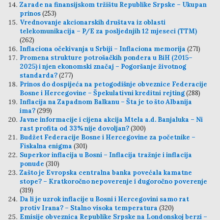
Zarade na finansijskom tržištu Republike Srpske – Ukupan
prinos
(253)
Vrednovanje akcionarskih društava iz oblasti
telekomunikacija – P/E za posljednjih 12 mjeseci (TTM)
(262)
Inflaciona očekivanja u Srbiji – Inflaciona memorija
(271)
Promena strukture potrošačkih pondera u BiH (2015–
2025) i njen ekonomski značaj – Pogoršanje životnog
standarda?
(277)
Prinos do dospijeća na petogodišnje obveznice Federacije
Bosne i Hercegovine – Špekulativni kreditni rejting
(288)
Inflacija na Zapadnom Balkanu – Šta je to što Albanija
ima?
(299)
Javne informacije i cijena akcija Mtela a.d. Banjaluka – Ni
rast profita od 33% nije dovoljan?
(300)
Budžet Federacije Bosne i Hercegovine za početnike –
Fiskalna enigma
(301)
Superkor inflacija u Bosni – Inflacija tražnje i inflacija
ponude
(310)
Zašto je Evropska centralna banka povećala kamatne
stope? – Kratkoročno nepoverenje i dugoročno poverenje
(319)
Da li je uzrok inflacije u Bosni i Hercegovini samo rat
protiv Irana? – Stalno visoka temperatura
(320)
Emisije obveznica Republike Srpske na Londonskoj berzi –