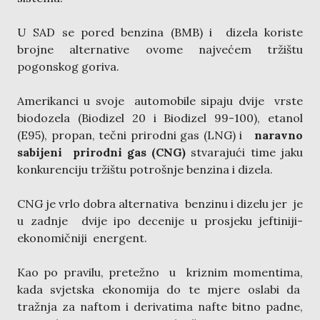
U SAD se pored benzina (BMB) i dizela koriste
brojne alternative ovome najvećem tržištu
pogonskog goriva.
Amerikanci u svoje automobile sipaju dvije vrste
biodozela (Biodizel 20 i Biodizel 99-100), etanol
(E95), propan, tečni prirodni gas (LNG) i
naravno
sabijeni prirodni gas (CNG)
stvarajući time jaku
konkurenciju tržištu potrošnje benzina i dizela.
CNG je vrlo dobra alternativa benzinu i dizelu jer je
u zadnje dvije ipo decenije u prosjeku jeftiniji-
ekonomičniji energent.
Kao po pravilu, pretežno u kriznim momentima,
kada svjetska ekonomija do te mjere oslabi da
tražnja za naftom i derivatima nafte bitno padne,