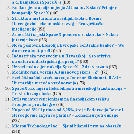
a.d. Banjaluka i SpaceX-a
(119)
Koliko cijena akcije mijenja Altmanov Z skor? Primjer
kompanije SpaceX
(140)
Struktura maturanata srednjih škola u Bosni i
Hercegovini i ekonomski razvoj – Era vještačke
inteligencije
(153)
Američki i srpski SpaceX ponovo u raskoraku – Nakon
jutarnje kave
(156)
Nova poslovna filosofija Evropske centralne banke? – We
do care about profit
(157)
Industrijska proizvodnja u Hrvatskoj – Što otkriva
struktura industrijskih grupacija?
(163)
Uzroci pada cijene akcija SpaceX – Zdrav razum
(167)
Modifikovana verzija Altmanovog skora – Z′′
(172)
Različiti načini izračunavanja fer cene Rheinmetall AG –
Hijerarhija metoda vrednovanja
(173)
SpaceX kao mjera fleksibilnosti američkog tržišta akcija –
Pravila brzog ulaska
(179)
Državni intervencionizam na finansijskom tržištu –
Promjena pravila igre
(216)
Kupon od 5% ili prinos od 5,25%, što je Federacija Bosne i
Hercegovine zapravo platila? – Konačni uvjeti emisije
(237)
Micron Technology Inc. – Sjajni bilansi i prst na obaraču
(241)