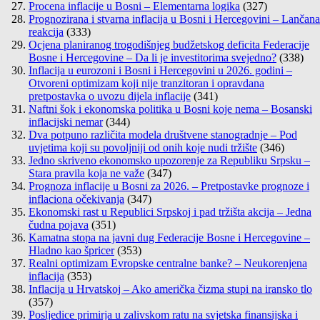
Procena inflacije u Bosni – Elementarna logika
(327)
Prognozirana i stvarna inflacija u Bosni i Hercegovini – Lančana
reakcija
(333)
Ocjena planiranog trogodišnjeg budžetskog deficita Federacije
Bosne i Hercegovine – Da li je investitorima svejedno?
(338)
Inflacija u eurozoni i Bosni i Hercegovini u 2026. godini –
Otvoreni optimizam koji nije tranzitoran i opravdana
pretpostavka o uvozu dijela inflacije
(341)
Naftni šok i ekonomska politika u Bosni koje nema – Bosanski
inflacijski nemar
(344)
Dva potpuno različita modela društvene stanogradnje – Pod
uvjetima koji su povoljniji od onih koje nudi tržište
(346)
Jedno skriveno ekonomsko upozorenje za Republiku Srpsku –
Stara pravila koja ne važe
(347)
Prognoza inflacije u Bosni za 2026. – Pretpostavke prognoze i
inflaciona očekivanja
(347)
Ekonomski rast u Republici Srpskoj i pad tržišta akcija – Jedna
čudna pojava
(351)
Kamatna stopa na javni dug Federacije Bosne i Hercegovine –
Hladno kao špricer
(353)
Realni optimizam Evropske centralne banke? – Neukorenjena
inflacija
(353)
Inflacija u Hrvatskoj – Ako američka čizma stupi na iransko tlo
(357)
Posljedice primirja u zalivskom ratu na svjetska finansijska i