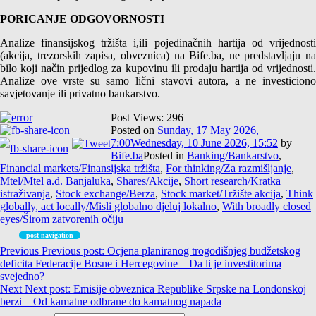
PORICANJE ODGOVORNOSTI
Analize finansijskog tržišta i,ili pojedinačnih hartija od vrijednosti
(akcija, trezorskih zapisa, obveznica) na Bife.ba, ne predstavljaju na
bilo koji način prijedlog za kupovinu ili prodaju hartija od vrijednosti.
Analize ove vrste su samo lični stavovi autora, a ne investiciono
savjetovanje ili privatno bankarstvo.
Post Views:
296
Posted on
Sunday, 17 May 2026,
7:00
Wednesday, 10 June 2026, 15:52
by
Bife.ba
Posted in
Banking/Bankarstvo
,
Financial markets/Finansijska tržišta
,
For thinking/Za razmišljanje
,
Mtel/Mtel a.d. Banjaluka
,
Shares/Akcije
,
Short research/Kratka
istraživanja
,
Stock exchange/Berza
,
Stock market/Tržište akcija
,
Think
globally, act locally/Misli globalno djeluj lokalno
,
With broadly closed
eyes/Širom zatvorenih očiju
post navigation
Previous
Previous post:
Ocjena planiranog trogodišnjeg budžetskog
deficita Federacije Bosne i Hercegovine – Da li je investitorima
svejedno?
Next
Next post:
Emisije obveznica Republike Srpske na Londonskoj
berzi – Od kamatne odbrane do kamatnog napada