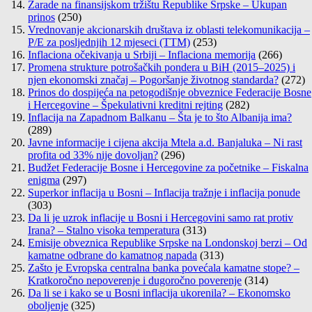
Zarade na finansijskom tržištu Republike Srpske – Ukupan
prinos
(250)
Vrednovanje akcionarskih društava iz oblasti telekomunikacija –
P/E za posljednjih 12 mjeseci (TTM)
(253)
Inflaciona očekivanja u Srbiji – Inflaciona memorija
(266)
Promena strukture potrošačkih pondera u BiH (2015–2025) i
njen ekonomski značaj – Pogoršanje životnog standarda?
(272)
Prinos do dospijeća na petogodišnje obveznice Federacije Bosne
i Hercegovine – Špekulativni kreditni rejting
(282)
Inflacija na Zapadnom Balkanu – Šta je to što Albanija ima?
(289)
Javne informacije i cijena akcija Mtela a.d. Banjaluka – Ni rast
profita od 33% nije dovoljan?
(296)
Budžet Federacije Bosne i Hercegovine za početnike – Fiskalna
enigma
(297)
Superkor inflacija u Bosni – Inflacija tražnje i inflacija ponude
(303)
Da li je uzrok inflacije u Bosni i Hercegovini samo rat protiv
Irana? – Stalno visoka temperatura
(313)
Emisije obveznica Republike Srpske na Londonskoj berzi – Od
kamatne odbrane do kamatnog napada
(313)
Zašto je Evropska centralna banka povećala kamatne stope? –
Kratkoročno nepoverenje i dugoročno poverenje
(314)
Da li se i kako se u Bosni inflacija ukorenila? – Ekonomsko
oboljenje
(325)