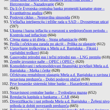
Hercegovine – Nazadovanje
(582)
Da li će Evropska centralna banka promeniti kamatne stope –
Kvantitativna analiza
(589)
Poslovni ciklus – Nepravilna sinusoida
(593)
Vještačka inteligencija i tržište rada u SAD – Dvosmjeran uticaj
(597)
Ukupna i bazna inflacija u eurozoni u srednjoročnom periodu –
Kontrola nad inflacijom
(604)
Cijena stana u tri dijela – Stopa urbanizacije
(608)
Prošla i očekivana zarada po akciji – Prilika za ulaganje
(612)
Upravljanje troškovima u Mtelu a.d. Banjaluka – Fiksni i
varijabilni troškovi
(614)
Gasovodni prirodni gas i tečni prirodni gas – LNG premija
(618)
Zemlje izvoznice nafte – OPEC i OPEC+
(620)
Konsolidovani i nekonsolidovani finansijski izvještaji Mtela a.d.
Banjaluka – Majka i ćerke
(628)
Očekivana rentabilnost ulaganja Mtela a.d. Banjaluka u zavisna i
nezavisna preduzeća – Dobri poslovni običaji
(639)
Prve bosanske sistemski bitne banke – Hazarderski nemoral
(643)
Nezavisnost centralne banke – Tvrdoglava mazga
(652)
Regulacija kapitala u bankama – CAR
(664)
Diverzifikacija i rast prihoda Mtela a.d. Banjaluka – Željeni nivo
prihoda iz dobiti povezanih preduzeća
(665)