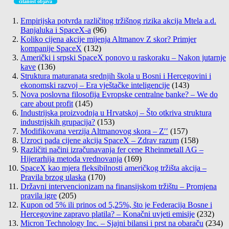
čitanost objava
Empirijska potvrda različitog tržišnog rizika akcija Mtela a.d.
Banjaluka i SpaceX-a
(96)
Koliko cijena akcije mijenja Altmanov Z skor? Primjer
kompanije SpaceX
(132)
Američki i srpski SpaceX ponovo u raskoraku – Nakon jutarnje
kave
(136)
Struktura maturanata srednjih škola u Bosni i Hercegovini i
ekonomski razvoj – Era vještačke inteligencije
(143)
Nova poslovna filosofija Evropske centralne banke? – We do
care about profit
(145)
Industrijska proizvodnja u Hrvatskoj – Što otkriva struktura
industrijskih grupacija?
(153)
Modifikovana verzija Altmanovog skora – Z′′
(157)
Uzroci pada cijene akcija SpaceX – Zdrav razum
(158)
Različiti načini izračunavanja fer cene Rheinmetall AG –
Hijerarhija metoda vrednovanja
(169)
SpaceX kao mjera fleksibilnosti američkog tržišta akcija –
Pravila brzog ulaska
(170)
Državni intervencionizam na finansijskom tržištu – Promjena
pravila igre
(205)
Kupon od 5% ili prinos od 5,25%, što je Federacija Bosne i
Hercegovine zapravo platila? – Konačni uvjeti emisije
(232)
Micron Technology Inc. – Sjajni bilansi i prst na obaraču
(234)