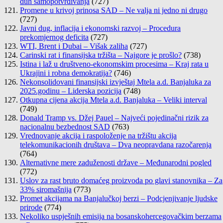
duh samopotvrđivanja
(727)
Promene u krivoj prinosa SAD – Ne valja ni jedno ni drugo
(727)
Javni dug, inflacija i ekonomski razvoj – Procedura
prekomjernog deficita
(727)
WTI, Brent i Dubai – Višak zaliha
(727)
Carinski rat i finansijska tržišta – Najgore je prošlo?
(738)
Istina i laž u društveno-ekonomskim procesima – Kraj rata u
Ukrajini i robna demokratija?
(746)
Nekonsolidovani finansijski izvještaj Mtela a.d. Banjaluka za
2025.godinu – Liderska pozicija
(748)
Otkupna cijena akcija Mtela a.d. Banjaluka – Veliki interval
(749)
Donald Tramp vs. Džej Pauel – Najveći pojedinačni rizik za
nacionalnu bezbednost SAD
(763)
Vrednovanje akcija i raspoloženje na tržištu akcija
telekomunikacionih društava – Dva neopravdana razočarenja
(764)
Alternativne mere zaduženosti države – Međunarodni pogled
(772)
Uslov za rast bruto domaćeg proizvoda po glavi stanovnika – Za
33% siromašnija
(773)
Promet akcijama na Banjalučkoj berzi – Podcjenjivanje ljudske
prirode
(774)
Nekoliko uspješnih emisija na bosanskohercegovačkim berzama