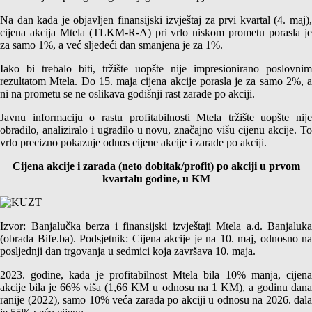
Na dan kada je objavljen finansijski izvještaj za prvi kvartal (4. maj),
cijena akcija Mtela (TLKM-R-A) pri vrlo niskom prometu porasla je
za samo 1%, a već sljedeći dan smanjena je za 1%.
Iako bi trebalo biti, tržište uopšte nije impresionirano poslovnim
rezultatom Mtela. Do 15. maja cijena akcije porasla je za samo 2%, a
ni na prometu se ne oslikava godišnji rast zarade po akciji.
Javnu informaciju o rastu profitabilnosti Mtela tržište uopšte nije
obradilo, analiziralo i ugradilo u novu, značajno višu cijenu akcije. To
vrlo precizno pokazuje odnos cijene akcije i zarade po akciji.
Cijena akcije i zarada (neto dobitak/profit) po akciji u prvom
kvartalu godine, u KM
Izvor: Banjalučka berza i finansijski izvještaji Mtela a.d. Banjaluka
(obrada Bife.ba). Podsjetnik: Cijena akcije je na 10. maj, odnosno na
posljednji dan trgovanja u sedmici koja završava 10. maja.
2023. godine, kada je profitabilnost Mtela bila 10% manja, cijena
akcije bila je 66% viša (1,66 KM u odnosu na 1 KM), a godinu dana
ranije (2022), samo 10% veća zarada po akciji u odnosu na 2026. dala