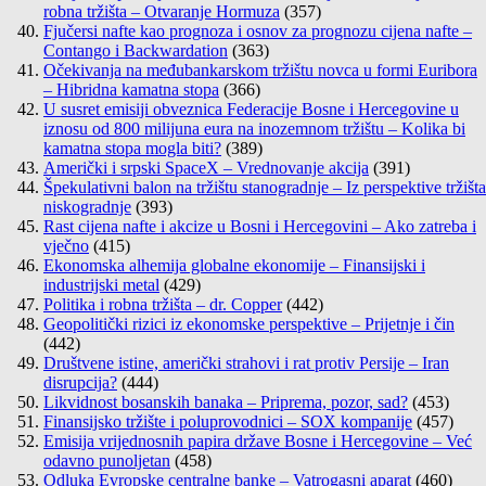
robna tržišta – Otvaranje Hormuza
(357)
Fjučersi nafte kao prognoza i osnov za prognozu cijena nafte –
Contango i Backwardation
(363)
Očekivanja na međubankarskom tržištu novca u formi Euribora
– Hibridna kamatna stopa
(366)
U susret emisiji obveznica Federacije Bosne i Hercegovine u
iznosu od 800 milijuna eura na inozemnom tržištu – Kolika bi
kamatna stopa mogla biti?
(389)
Američki i srpski SpaceX – Vrednovanje akcija
(391)
Špekulativni balon na tržištu stanogradnje – Iz perspektive tržišta
niskogradnje
(393)
Rast cijena nafte i akcize u Bosni i Hercegovini – Ako zatreba i
vječno
(415)
Ekonomska alhemija globalne ekonomije – Finansijski i
industrijski metal
(429)
Politika i robna tržišta – dr. Copper
(442)
Geopolitički rizici iz ekonomske perspektive – Prijetnje i čin
(442)
Društvene istine, američki strahovi i rat protiv Persije – Iran
disrupcija?
(444)
Likvidnost bosanskih banaka – Priprema, pozor, sad?
(453)
Finansijsko tržište i poluprovodnici – SOX kompanije
(457)
Emisija vrijednosnih papira države Bosne i Hercegovine – Već
odavno punoljetan
(458)
Odluka Evropske centralne banke – Vatrogasni aparat
(460)