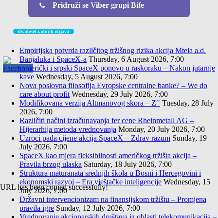
Pridruži se Viber grupi Bife
dvadeset zadnjih objava
Empirijska potvrda različitog tržišnog rizika akcija Mtela a.d.
Banjaluka i SpaceX-a
Thursday, 6 August 2026, 7:00
Američki i srpski SpaceX ponovo u raskoraku – Nakon jutarnje
kave
Wednesday, 5 August 2026, 7:00
Nova poslovna filosofija Evropske centralne banke? – We do
care about profit
Wednesday, 29 July 2026, 7:00
Modifikovana verzija Altmanovog skora – Z′′
Tuesday, 28 July
2026, 7:00
Različiti načini izračunavanja fer cene Rheinmetall AG –
Hijerarhija metoda vrednovanja
Monday, 20 July 2026, 7:00
Uzroci pada cijene akcija SpaceX – Zdrav razum
Sunday, 19
July 2026, 7:00
SpaceX kao mjera fleksibilnosti američkog tržišta akcija –
Pravila brzog ulaska
Saturday, 18 July 2026, 7:00
Struktura maturanata srednjih škola u Bosni i Hercegovini i
ekonomski razvoj – Era vještačke inteligencije
Wednesday, 15
URL has been copied successfully!
July 2026, 7:00
Državni intervencionizam na finansijskom tržištu – Promjena
pravila igre
Sunday, 12 July 2026, 7:00
Vrednovanje akcionarskih društava iz oblasti telekomunikacija –