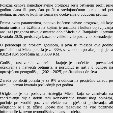
Polazna osnova najjednostavnije prognoze jeste ostvareni profit prije
godinu dana ili prosječan profit u srednjoročnom periodu od pet
godina, na osnovu kojih se formiraju očekivanja o budućem profitu.
Prema ovim parametrima, ponovo ističemo naivne prognoze, ali koje
imaju smisla na tržištima na kojima je analitika i kultura objavljivanja
analiza i prognoza niska, ostvarena dobit Mtela a.d. Banjaluka u prvom
kvartalu 2026. predstavlja izuzetno veliko i vrlo pozitivno iznenađenje.
U poređenju sa prošlom godinom, u prva tri mjeseca ove godine
profitabilnost Mtela porasla je za 33%, sa zaradom po akciji koja je sa
0,0254 KM povećana na 0,0339 KM.
Godišnji rast zarade za trećinu krajnje je neočekivan, prevazilazi
očekivanja i najvećih optimista, a postignut je rast i u odnosu na
uprosječenu petogodišnju (2021–2025) profitabilnost društva.
Zarada po akciji porasla je za 9% u odnosu na prosječnu zaradu po
akciji u prvom kvartalu posljednjih pet godina.
Očigledno je da poslovna strategija Mtela, koja se zasnivala na
zadržavanju dijela dobiti radi konsolidacije finansijskog položaja,
počinje proizvoditi pozitivne efekte na uspješnost poslovanja, ali
očigledno je i da tržište uopšte nije reagovalo na vrlo pozitivne
informacije iz prvog ovogodišnjeg bilansa uspjeha.