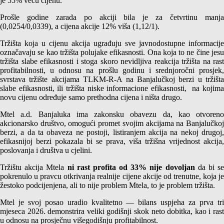
je 55% veću cijenu.
Prošle godine zarada po akciji bila je za četvrtinu manja
(0,0254/0,0339), a cijena akcije 12% viša (1,12/1).
Tržišta koja u cijenu akcija ugrađuju sve javnodostupne informacije
označavaju se kao tržišta polujake efikasnosti. Ona koja to ne čine jesu
tržišta slabe efikasnosti i stoga skoro nevidljiva reakcija tržišta na rast
profitabilnosti, u odnosu na prošlu godinu i srednjoročni prosjek,
svrstava tržište akcijama TLKM-R-A na Banjalučkoj berzi u tržišta
slabe efikasnosti, ili tržišta niske informacione efikasnosti, na kojima
novu cijenu određuje samo prethodna cijena i ništa drugo.
Mtel a.d. Banjaluka ima zakonsku obavezu da, kao otvoreno
akcionarsko društvo, omogući promet svojim akcijama na Banjalučkoj
berzi, a da ta obaveza ne postoji, listiranjem akcija na nekoj drugoj,
efikasnijoj berzi pokazala bi se prava, viša tržišna vrijednost akcija,
poslovanja i društva u cjelini.
Tržištu akcija Mtela
ni rast profita od 33% nije dovoljan
da bi se
pokrenulo u pravcu otkrivanja realnije cijene akcije od trenutne, koja je
žestoko podcijenjena, ali to nije problem Mtela, to je problem tržišta.
Mtel je svoj posao uradio kvalitetno — bilans uspjeha za prva tri
mjeseca 2026. demonstrira veliki godišnji skok neto dobitka, kao i rast
u odnosu na prosječnu višegodišnju profitabilnost.