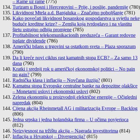
– Rame uz rame
(775)
Turizam u Bosni i Hercegovini – Prije, i poslije, pandemije
(780)
Likvidnost Mtela a.d. Banjaluka – Značajno poboljšanje
(781)
Kako povećati likvidnost bosanskog gospodarstva u svjetlu neke
buduće kreditne krize? – Zemlja koja tvrdoglavo i na vlastitu
štetu ustrajno odbija promjene
(785)
Profitabilnost telekomunikacionih preduzeća – Garant redovne
isplate dividende
(786)
Američki bilans u trgovini sa ostatkom sveta – Plaza sporazum
(790)
Da li kreće novi ciklus rast kamatnih stopa ECB? – Za samo 13
dana
(790)
Kratki i srednji rok u američkoj ekonomskoj politici – No pain
no gain?
(799)
Radnička klasa i inflacija – Novčana iluzija?
(801)
Kamatna stopa Evropske centralne banke na depozitne olakšice
– Monetarni uslovi i ekonomski uslovi
(802)
Zelena ekonomija u proizvodnji električne energije – Očigledni
napredak
(804)
Cijena akcija Rheinmetall AG i militarizacija Evrope – Backlog
(806)
Jedna srpska i jedna holandska firma – U očima povjerioca
(812)
Neizvjesnost na tržištu akcija – Nagrada investitorima
(814)
Inflacija u Hrvatskoj – Divergencija?
(815)