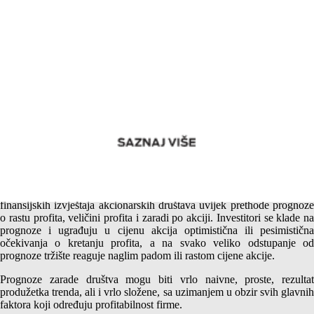
Javne informacije i cijena akcija Mtela a.d. Banjaluka – Ni rast
profita od 33% nije dovoljan?
Uobičajena praksa na razvijenim finansijskim tržištima jeste da objavi
finansijskih izvještaja akcionarskih društava uvijek prethode prognoze
o rastu profita, veličini profita i zaradi po akciji. Investitori se klade na
prognoze i ugrađuju u cijenu akcija optimistična ili pesimistična
očekivanja o kretanju profita, a na svako veliko odstupanje od
prognoze tržište reaguje naglim padom ili rastom cijene akcije.
Prognoze zarade društva mogu biti vrlo naivne, proste, rezultat
produžetka trenda, ali i vrlo složene, sa uzimanjem u obzir svih glavnih
faktora koji određuju profitabilnost firme.