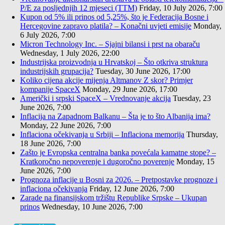
P/E za posljednjih 12 mjeseci (TTM)
Friday, 10 July 2026, 7:00
Kupon od 5% ili prinos od 5,25%, što je Federacija Bosne i
Hercegovine zapravo platila? – Konačni uvjeti emisije
Monday,
6 July 2026, 7:00
Micron Technology Inc. – Sjajni bilansi i prst na obaraču
Wednesday, 1 July 2026, 22:00
Industrijska proizvodnja u Hrvatskoj – Što otkriva struktura
industrijskih grupacija?
Tuesday, 30 June 2026, 17:00
Koliko cijena akcije mijenja Altmanov Z skor? Primjer
kompanije SpaceX
Monday, 29 June 2026, 17:00
Američki i srpski SpaceX – Vrednovanje akcija
Tuesday, 23
June 2026, 7:00
Inflacija na Zapadnom Balkanu – Šta je to što Albanija ima?
Monday, 22 June 2026, 7:00
Inflaciona očekivanja u Srbiji – Inflaciona memorija
Thursday,
18 June 2026, 7:00
Zašto je Evropska centralna banka povećala kamatne stope? –
Kratkoročno nepoverenje i dugoročno poverenje
Monday, 15
June 2026, 7:00
Prognoza inflacije u Bosni za 2026. – Pretpostavke prognoze i
inflaciona očekivanja
Friday, 12 June 2026, 7:00
Zarade na finansijskom tržištu Republike Srpske – Ukupan
prinos
Wednesday, 10 June 2026, 7:00