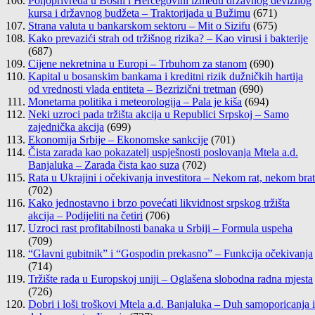
Poljoprivreda u Bosni i Hercegovini između državnog deviznog
kursa i državnog budžeta – Traktorijada u Bužimu
(671)
Strana valuta u bankarskom sektoru – Mit o Sizifu
(675)
Kako prevazići strah od tržišnog rizika? – Kao virusi i bakterije
(687)
Cijene nekretnina u Europi – Trbuhom za stanom
(690)
Kapital u bosanskim bankama i kreditni rizik dužničkih hartija
od vrednosti vlada entiteta – Bezrizični tretman
(690)
Monetarna politika i meteorologija – Pala je kiša
(694)
Neki uzroci pada tržišta akcija u Republici Srpskoj – Samo
zajednička akcija
(699)
Ekonomija Srbije – Ekonomske sankcije
(701)
Čista zarada kao pokazatelj uspješnosti poslovanja Mtela a.d.
Banjaluka – Zarada čista kao suza
(702)
Rata u Ukrajini i očekivanja investitora – Nekom rat, nekom brat
(702)
Kako jednostavno i brzo povećati likvidnost srpskog tržišta
akcija – Podijeliti na četiri
(706)
Uzroci rast profitabilnosti banaka u Srbiji – Formula uspeha
(709)
“Glavni gubitnik” i “Gospodin prekasno” – Funkcija očekivanja
(714)
Tržište rada u Europskoj uniji – Oglašena slobodna radna mjesta
(726)
Dobri i loši troškovi Mtela a.d. Banjaluka – Duh samoporicanja i