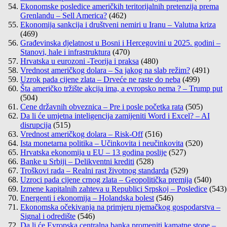
Ekonomske posledice američkih teritorijalnih pretenzija prema
Grenlandu – Sell America?
(462)
Ekonomija sankcija i društveni nemiri u Iranu – Valutna kriza
(469)
Građevinska djelatnost u Bosni i Hercegovini u 2025. godini –
Stanovi, hale i infrastruktura
(470)
Hrvatska u eurozoni -Teorija i praksa
(480)
Vrednost američkog dolara – Sa jakog na slab režim?
(491)
Uzrok pada cijene zlata – Drveće ne raste do neba
(499)
Šta američko tržište akcija ima, a evropsko nema ? – Trump put
(504)
Cene državnih obveznica – Pre i posle početka rata
(505)
Da li će umjetna inteligencija zamijeniti Word i Excel? – AI
disrupcija
(515)
Vrednost američkog dolara – Risk-Off
(516)
Ista monetarna politika – Učinkovita i neučinkovita
(520)
Hrvatska ekonomija u EU – 13 godina poslije
(527)
Banke u Srbiji – Delikventni krediti
(528)
Troškovi rada – Realni rast životnog standarda
(529)
Uzroci pada cijene crnog zlata – Geopolitička premija
(540)
Izmene kapitalnih zahteva u Republici Srpskoj – Posledice
(543)
Energenti i ekonomija – Holandska bolest
(546)
Ekonomska očekivanja na primjeru njemačkog gospodarstva –
Signal i odredište
(546)
Da li će Evropska centralna banka promeniti kamatne stope –