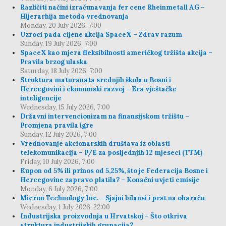
Različiti načini izračunavanja fer cene Rheinmetall AG –
Hijerarhija metoda vrednovanja
Monday, 20 July 2026, 7:00
Uzroci pada cijene akcija SpaceX – Zdrav razum
Sunday, 19 July 2026, 7:00
SpaceX kao mjera fleksibilnosti američkog tržišta akcija –
Pravila brzog ulaska
Saturday, 18 July 2026, 7:00
Struktura maturanata srednjih škola u Bosni i
Hercegovini i ekonomski razvoj – Era vještačke
inteligencije
Wednesday, 15 July 2026, 7:00
Državni intervencionizam na finansijskom tržištu –
Promjena pravila igre
Sunday, 12 July 2026, 7:00
Vrednovanje akcionarskih društava iz oblasti
telekomunikacija – P/E za posljednjih 12 mjeseci (TTM)
Friday, 10 July 2026, 7:00
Kupon od 5% ili prinos od 5,25%, što je Federacija Bosne i
Hercegovine zapravo platila? – Konačni uvjeti emisije
Monday, 6 July 2026, 7:00
Micron Technology Inc. – Sjajni bilansi i prst na obaraču
Wednesday, 1 July 2026, 22:00
Industrijska proizvodnja u Hrvatskoj – Što otkriva
struktura industrijskih grupacija?