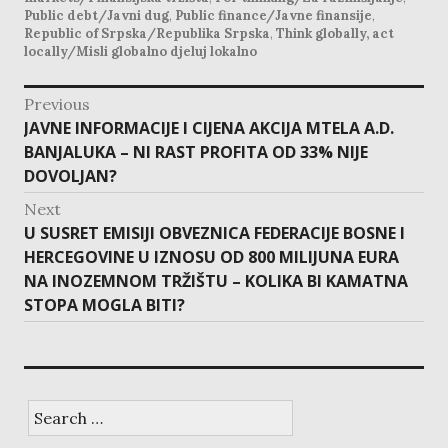
Public debt/Javni dug
,
Public finance/Javne finansije
,
Republic of Srpska/Republika Srpska
,
Think globally, act
locally/Misli globalno djeluj lokalno
post
Previous
navigation
Previous
JAVNE INFORMACIJE I CIJENA AKCIJA MTELA A.D.
post:
BANJALUKA – NI RAST PROFITA OD 33% NIJE
DOVOLJAN?
Next
Next
U SUSRET EMISIJI OBVEZNICA FEDERACIJE BOSNE I
post:
HERCEGOVINE U IZNOSU OD 800 MILIJUNA EURA
NA INOZEMNOM TRŽIŠTU – KOLIKA BI KAMATNA
STOPA MOGLA BITI?
Search
for: