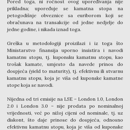
Pored toga, ni ročnost ovog upoređivanja nije
prikladna; upoređuje se kamatna stopa na
petogodišnje obveznice sa euriborom koji se
obračunava na transakcije od jedne nedjelje do
jedne godine, i nikada iznad toga.
Greška u metodologiji proizilazi i iz toga što
Ministarstvo finansija uporno insistira i navodi
kamatnu stopu, tj. kuponsku kamatnu stopu, kao
trošak kamate, umjesto da navede prinos do
dospjeća (yield to maturity), tj. efektivnu ili stvarnu
kamatnu stopu, koja je viša od kuponske kamatne
stope koja se navodi.
Nijedna od tri emisije na LSE – London 1.0, London
2.0 i London 3.0 – nije prodata po nominalnoj
vrijednosti, već po nižoj cijeni od nominale, tj. uz
diskont, što daje prinose do dospjeća, odnosno
efektivnu kamatnu stopu, koja je viša od kuponske