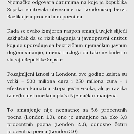
Njemačke odgovara datumima na koje je Republika
Srpska emitovala obveznice na Londonskoj berzi.
Razlika je u procentnim poenima.
Kada se ovako izmjeren raspon smanji, uvijek slijedi
zaključak da se rizik ulaganja u javnopravni entitet
koji se upoređuje sa bezrizičnim njemačkim javnim
dugom smanjio, i nema razloga da tako ne bude i u
slučaju Republike Srpske.
Pozajmljeni iznosi u Londonu ove godine zaista su
veliki – 500 miliona eura i 250 miliona eura – i
efektivna kamatna stopa jeste visoka, ali je razlika
između nje i one koju plaća Njemačka smanjena.
To smanjenje nije neznatno; sa 5,6 procentnih
poena (London 1.0), ono je smanjeno na oko 3,8
procentnih poena (London 2.0), odnosno četiri
procentna poena (London 3.0).