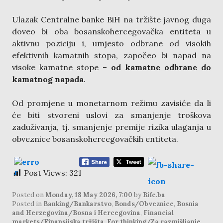
Ulazak Centralne banke BiH na tržište javnog duga
doveo bi oba bosanskohercegovačka entiteta u
aktivnu poziciju i, umjesto odbrane od visokih
efektivnih kamatnih stopa, započeo bi napad na
visoke kamatne stope –
od kamatne odbrane do
kamatnog napada
.
Od promjene u monetarnom režimu zavisiće da li
će biti stvoreni uslovi za smanjenje troškova
zaduživanja, tj. smanjenje premije rizika ulaganja u
obveznice bosanskohercegovačkih entiteta.
Post Views:
321
Posted on
Monday, 18 May 2026, 7:00
by
Bife.ba
Posted in
Banking/Bankarstvo
,
Bonds/Obveznice
,
Bosnia
and Herzegovina/Bosna i Hercegovina
,
Financial
markets/Finansijska tržišta
,
For thinking/Za razmišljanje
,