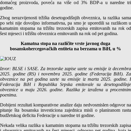
domaćeg proizvoda, poveća na više od 3% BDP-a u naredne tri
godine.
Zbog nerazvijenosti tržišta desetogodišnjih obveznica, ta razlika sama
po sebi nije dovoljno informativna, pa smo je uporedili sa razlikom u
kamatnim stopama na tržištu trezorskih zapisa emitovanih na rok od
šest mjeseci i tržištu obveznica emitovanih na rok od pet godina.
Kamatna stopa na različite vrste javnog duga
bosanskohercegovačkih entiteta na berzama u BiH, u %
Izvor: BLSE i SASE. Za trezorske zapise uzete su emisije iz decembra
2025. godine (RS) i novembra 2025. godine (Federacija BiH). Za
obveznice na pet godina uzete su emisije iz marta 2025. godine. I
Federacija BiH i Republika Srpska emitovale su desetogodišnje
obveznice u maju 2026. godine. Razlika je izražena u procentnim
poenima.
Dobijeni rezultati komparativne analize daju nedvosmislen odgovor na
pitanje šta bosanska investiciona zajednica misli o planiranom rastu
budžetskog deficita Federacije u naredne tri godine.
Nekada velika razlika u kamatnim stopama na tržištu trezorskih zapisa
i obveznica emitovanih na šest mjeseci, odnosno pet godina, koja je