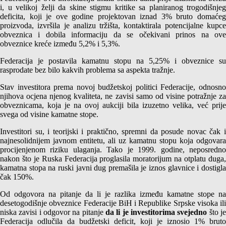
i, u velikoj želji da skine stigmu kritike sa planiranog trogodišnjeg
deficita, koji je ove godine projektovan iznad 3% bruto domaćeg
proizvoda, izvršila je analizu tržišta, kontaktirala potencijalne kupce
obveznica i dobila informaciju da se očekivani prinos na ove
obveznice kreće između 5,2% i 5,3%.
Federacija je postavila kamatnu stopu na 5,25% i obveznice su
rasprodate bez bilo kakvih problema sa aspekta tražnje.
Stav investitora prema novoj budžetskoj politici Federacije, odnosno
njihova ocjena njenog kvaliteta, ne zavisi samo od visine potražnje za
obveznicama, koja je na ovoj aukciji bila izuzetno velika, već prije
svega od visine kamatne stope.
Investitori su, i teorijski i praktično, spremni da posude novac čak i
najnesolidnijem javnom entitetu, ali uz kamatnu stopu koja odgovara
procijenjenom riziku ulaganja. Tako je 1999. godine, neposredno
nakon što je Ruska Federacija proglasila moratorijum na otplatu duga,
kamatna stopa na ruski javni dug premašila je iznos glavnice i dostigla
čak 150%.
Od odgovora na pitanje da li je razlika između kamatne stope na
desetogodišnje obveznice Federacije BiH i Republike Srpske visoka ili
niska zavisi i odgovor na pitanje
da li je investitorima svejedno
što j
Federacija odlučila da budžetski deficit, koji je iznosio 1% bruto