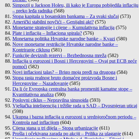
Simpozij u Jackson Holeu, ili kako je Europa pobijedila inflaciju
– preko leđa radnika
(568)
Stopa kapitala u bosanskim bankama – Za svaki slučaj
(573)
Američki stabilni novčići – Genijalni akt?
(575)
Monetarne strategije i cijene – Kumulativna inflacija
(575)
Plate i inflacija – Inflaciona spirala?
(576)
Monetarna politika Hrvatske narodne banke – Kvazi
(580)
Nove monetarne restrikcije Hrvatske narodne banke –
Kontriranje ciklusu
(581)
Funkcije deviznih rezervi – Bezbednosna mreža
(582)
Inflacija u eurozoni i Bosni i Hercegovini – Ovaj put ECB neće
pomoći
(582)
Novi inflacioni talas? – Brigo moja pređi na drugoga
(584)
Stopa rasta realnog bruto domaćeg proizvoda Bosne i
Hercegovine – Nazadovanje
(585)
Da li će Evropska centralna banka promeniti kamatne stope –
Kvantitativna analiza
(590)
Poslovni ciklus – Nepravilna sinusoida
(593)
Vještačka inteligencija i tržište rada u SAD – Dvosmjeran uticaj
(598)
Ukupna i bazna inflacija u eurozoni u srednjoročnom periodu –
Kontrola nad inflacijom
(604)
Cijena stana u tri dijela – Stopa urbanizacije
(611)
Prošla i očekivana zarada po akciji – Prilika za ulaganje
(614)