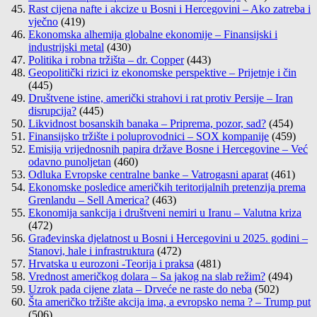
Rast cijena nafte i akcize u Bosni i Hercegovini – Ako zatreba i
vječno
(419)
Ekonomska alhemija globalne ekonomije – Finansijski i
industrijski metal
(430)
Politika i robna tržišta – dr. Copper
(443)
Geopolitički rizici iz ekonomske perspektive – Prijetnje i čin
(445)
Društvene istine, američki strahovi i rat protiv Persije – Iran
disrupcija?
(445)
Likvidnost bosanskih banaka – Priprema, pozor, sad?
(454)
Finansijsko tržište i poluprovodnici – SOX kompanije
(459)
Emisija vrijednosnih papira države Bosne i Hercegovine – Već
odavno punoljetan
(460)
Odluka Evropske centralne banke – Vatrogasni aparat
(461)
Ekonomske posledice američkih teritorijalnih pretenzija prema
Grenlandu – Sell America?
(463)
Ekonomija sankcija i društveni nemiri u Iranu – Valutna kriza
(472)
Građevinska djelatnost u Bosni i Hercegovini u 2025. godini –
Stanovi, hale i infrastruktura
(472)
Hrvatska u eurozoni -Teorija i praksa
(481)
Vrednost američkog dolara – Sa jakog na slab režim?
(494)
Uzrok pada cijene zlata – Drveće ne raste do neba
(502)
Šta američko tržište akcija ima, a evropsko nema ? – Trump put
(506)