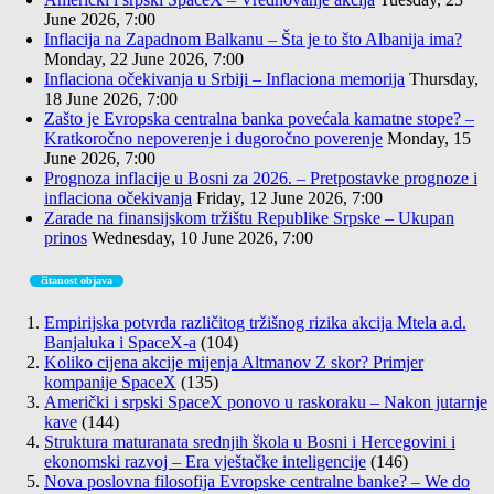
June 2026, 7:00
Inflacija na Zapadnom Balkanu – Šta je to što Albanija ima?
Monday, 22 June 2026, 7:00
Inflaciona očekivanja u Srbiji – Inflaciona memorija
Thursday,
18 June 2026, 7:00
Zašto je Evropska centralna banka povećala kamatne stope? –
Kratkoročno nepoverenje i dugoročno poverenje
Monday, 15
June 2026, 7:00
Prognoza inflacije u Bosni za 2026. – Pretpostavke prognoze i
inflaciona očekivanja
Friday, 12 June 2026, 7:00
Zarade na finansijskom tržištu Republike Srpske – Ukupan
prinos
Wednesday, 10 June 2026, 7:00
čitanost objava
Empirijska potvrda različitog tržišnog rizika akcija Mtela a.d.
Banjaluka i SpaceX-a
(104)
Koliko cijena akcije mijenja Altmanov Z skor? Primjer
kompanije SpaceX
(135)
Američki i srpski SpaceX ponovo u raskoraku – Nakon jutarnje
kave
(144)
Struktura maturanata srednjih škola u Bosni i Hercegovini i
ekonomski razvoj – Era vještačke inteligencije
(146)
Nova poslovna filosofija Evropske centralne banke? – We do