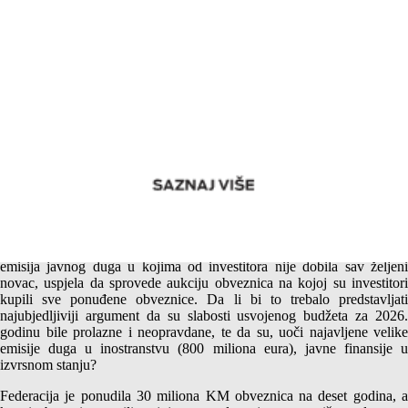
Ocjena planiranog trogodišnjeg budžetskog deficita Federacije
Bosne i Hercegovine – Da li je investitorima svejedno?
Federacija Bosne i Hercegovine je 12. maja napokon, nakon nekoliko
emisija javnog duga u kojima od investitora nije dobila sav željeni
novac, uspjela da sprovede aukciju obveznica na kojoj su investitori
kupili sve ponuđene obveznice. Da li bi to trebalo predstavljati
najubjedljiviji argument da su slabosti usvojenog budžeta za 2026.
godinu bile prolazne i neopravdane, te da su, uoči najavljene velike
emisije duga u inostranstvu (800 miliona eura), javne finansije u
izvrsnom stanju?
Federacija je ponudila 30 miliona KM obveznica na deset godina, a