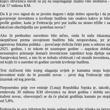
kupci obveznica stavili su joj na raspolaganje znatno više sredstava –
čak 57 miliona KM.
Da li je ovo signal da se javnim dugom i dalje dobro upravlja i da je
povjerenje investitora u izvršenje budžeta isto onakvo kakvo je bilo
prošle godine, kada je Federacija prvi put izašla na strano tržište i sa
lakoćom obezbijedila sav potreban novac?
Ako bi prethodno navedeno bilo tačno, onda bi naša iskazana
skeptičnost prema usvojenom budžetu bila neopravdana, jer je
agresivna fiskalna politika – povećanje deficita četiri puta u odnosu na
2025. godinu, i to tokom tri uzastopne godine – napokon dobila
nesumnjivo priznanje domaće investicione zajednice koja djeluje na
Sarajevskoj berzi, a isto bi se trebalo očekivati i od stranih investitora,
od kojih će u naredne tri godine zavisiti izvršenje budžeta.
Test rizičnosti bilo kojeg ulaganja uvijek je kamatna stopa koju
investitori traže da bi posudili novac – javni dug Federacije nije
izuzetak od tog pravila.
Neposredno prije ove emisije (5.maj) Republika Srpska je, takođe,
emitovala 30 miliona KM obveznica na deset godina i dobila sav
traženi novac, obavezujući se da će plaćati godišnju kamatu po stopi
od 5,8%.
Federacija je ovu informaciju imala sedam dana prije izlaska na berzu