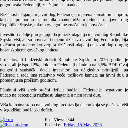
pogodovala Federaciji, značajno je smanjena.
Rizičnost ulaganja u javni dug Federacije, mjerena kamatnom stopom,
koja je prethodno stalno bila znatno niža u odnosu na javni dug
Republike Srpske, tokom ove godine značajno je povećana.
Investitori i dalje procjenjuju da je rizik ulaganja u javni dug Republike
Srpske viši, ali su povećali i ocjenu rizika za javni dug Federacije, čija
rizičnost postepeno konvergira rizičnosti ulaganja u javni dug drugog
bosanskohercegovačkog entiteta.
Projektovani budžetski deficit Republike Srpske u 2026. godini je
visok, ali je ispod 2%, dok je u Federaciji planiran na 3,5% BDP. Ovaj
neugodni statistički detalj investitori su očigledno primijetili, pa
Federacija sada ima relativno veće troškove kamata na javni dug u
poređenju sa prošlom godinom.
Planirani viši srednjoročni deficit budžeta Federacije negativno je
uticao na percepciju rizičnosti ulaganja u njen javni dug.
Viša kamatna stopa na javni dug predstavlja cijenu koja se plaća za viši
višegodišnji budžetski deficit.
Post Views:
344
Posted on
Friday, 15 May 2026,