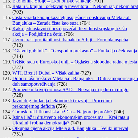
Ekonomija Srbije – Ekonomske sankcije
(701)
Rata u Ukrajini i očekivanja investitora – Nekom rat, nekom brat
(702)
Čista zarada kao pokazatelj uspješnosti poslovanja Mtela a.d.
Banjaluka – Zarada čista kao suza
(704)
Kako jednostavno i brzo povećati likvidnost srpskog tržišta
akcija – Podijeliti na četiri
(706)
Uzroci rast profitabilnosti banaka u Srbiji – Formula uspeha
(712)
“Glavni gubitnik” i “Gospodin prekasno” – Funkcija očekivanja
(714)
Tržište rada u Europskoj uniji – Oglašena slobodna radna mjesta
(727)
WTI, Brent i Dubai – Višak zaliha
(727)
Dobri i loši troškovi Mtela a.d. Banjaluka – Duh samoporicanja i
duh samopotvrđivanja
(728)
Promene u krivoj prinosa SAD – Ne valja ni jedno ni drugo
(728)
Javni dug, inflacija i ekonomski razvoj – Procedura
prekomjernog deficita
(729)
Carinski rat i finansijska tržišta – Najgore je prošlo?
(740)
Istina i laž u društveno-ekonomskim procesima – Kraj rata u
Ukrajini i robna demokratija?
(747)
Otkupna cijena akcija Mtela a.d. Banjaluka – Veliki interval
(751)