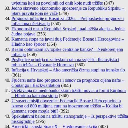
uvjetima koji su povoljniji od onih koje nudi tržište
(347)
Jedno skriveno ekonomsko upozorenje za Republiku Srpsku –
Stara pravila koja ne važe
(349)
Prognoza inflacije u Bosni za 2026. – Pretpostavke prognoze i
inflaciona očekivanja
(350)
Ekonomski rast u Republici Srpskoj i pad tržišta akcija – Jedna
čudna pojava
(353)
Kamatna stopa na javni dug Federacije Bosne i Hercegovine –
Hladno kao špricer
(354)
Realni optimizam Evropske centralne banke? – Neukorenjena
inflacija
(358)
Posljedice primirja u zalivskom ratu na svjetska finansijska i
robna tržišta – Otvaranje Hormuza
(360)
Inflacija u Hrvatskoj – Ako američka čizma stupi na iransko tlo
(361)
Fjučersi nafte kao prognoza i osnov za prognozu cijena nafte –
Contango i Backwardation
(365)
Očekivanja na međubankarskom tržištu novca u formi Euribora
– Hibridna kamatna stopa
(366)
U susret emisiji obveznica Federacije Bosne i Hercegovine u
iznosu od 800 milijuna eura na inozemnom tržištu – Kolika bi
kamatna stopa mogla biti?
(392)
Špekulativni balon na tržištu stanogradnje – Iz perspektive tržišta
niskogradnje
(396)
Američki i srpski SpaceX – Vrednovanje akcija
(403)