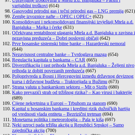
Upravljanje troškovima u Mtelu a.d. Banjaluka – Fiksni i
varijabilni troškovi
(614)
Gasovodni prirodni gas i tečni prirodni gas – LNG premija
(621)
Zemlje izvoznice nafte – OPEC i OPEC+
(622)
Konsolidovani i nekonsolidovani finansijski izvještaji Mtela a.d.
Banjaluka – Majka i ćerke
(631)
Očekivana rentabilnost ulaganja Mtela a.d. Banjaluka u zavisna i
nezavisna preduzeća – Dobri poslovni običaji
(642)
Prve bosanske sistemski bitne banke – Hazarderski nemoral
(644)
Nezavisnost centralne banke – Tvrdoglava mazga
(654)
Regulacija kapitala u bankama – CAR
(665)
Diverzifikacija i rast prihoda Mtela a.d. Banjaluka – Željeni nivo
prihoda iz dobiti povezanih preduzeća
(667)
Poljoprivreda u Bosni i Hercegovini između državnog deviznog
kursa i državnog budžeta – Traktorijada u Bužimu
(673)
Strana valuta u bankarskom sektoru – Mit o Sizifu
(680)
Kako prevazići strah od tržišnog rizika? – Kao virusi i bakterije
(689)
Cijene nekretnina u Europi – Trbuhom za stanom
(690)
Kapital u bosanskim bankama i kreditni rizik dužničkih hartija
od vrednosti vlada entiteta – Bezrizični tretman
(694)
Monetarna politika i meteorologija – Pala je kiša
(697)
Neki uzroci pada tržišta akcija u Republici Srpskoj – Samo
zajednička akcija
(700)