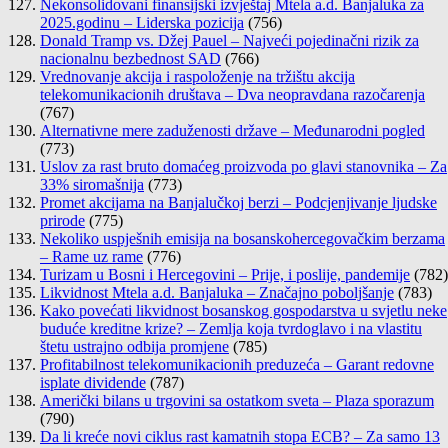
Nekonsolidovani finansijski izvještaj Mtela a.d. Banjaluka za
2025.godinu – Liderska pozicija
(756)
Donald Tramp vs. Džej Pauel – Najveći pojedinačni rizik za
nacionalnu bezbednost SAD
(766)
Vrednovanje akcija i raspoloženje na tržištu akcija
telekomunikacionih društava – Dva neopravdana razočarenja
(767)
Alternativne mere zaduženosti države – Međunarodni pogled
(773)
Uslov za rast bruto domaćeg proizvoda po glavi stanovnika – Za
33% siromašnija
(773)
Promet akcijama na Banjalučkoj berzi – Podcjenjivanje ljudske
prirode
(775)
Nekoliko uspješnih emisija na bosanskohercegovačkim berzama
– Rame uz rame
(776)
Turizam u Bosni i Hercegovini – Prije, i poslije, pandemije
(782)
Likvidnost Mtela a.d. Banjaluka – Značajno poboljšanje
(783)
Kako povećati likvidnost bosanskog gospodarstva u svjetlu neke
buduće kreditne krize? – Zemlja koja tvrdoglavo i na vlastitu
štetu ustrajno odbija promjene
(785)
Profitabilnost telekomunikacionih preduzeća – Garant redovne
isplate dividende
(787)
Američki bilans u trgovini sa ostatkom sveta – Plaza sporazum
(790)
Da li kreće novi ciklus rast kamatnih stopa ECB? – Za samo 13