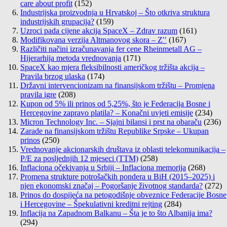
care about profit
(152)
Industrijska proizvodnja u Hrvatskoj – Što otkriva struktura
industrijskih grupacija?
(159)
Uzroci pada cijene akcija SpaceX – Zdrav razum
(161)
Modifikovana verzija Altmanovog skora – Z′′
(167)
Različiti načini izračunavanja fer cene Rheinmetall AG –
Hijerarhija metoda vrednovanja
(171)
SpaceX kao mjera fleksibilnosti američkog tržišta akcija –
Pravila brzog ulaska
(174)
Državni intervencionizam na finansijskom tržištu – Promjena
pravila igre
(208)
Kupon od 5% ili prinos od 5,25%, što je Federacija Bosne i
Hercegovine zapravo platila? – Konačni uvjeti emisije
(234)
Micron Technology Inc. – Sjajni bilansi i prst na obaraču
(236)
Zarade na finansijskom tržištu Republike Srpske – Ukupan
prinos
(250)
Vrednovanje akcionarskih društava iz oblasti telekomunikacija –
P/E za posljednjih 12 mjeseci (TTM)
(258)
Inflaciona očekivanja u Srbiji – Inflaciona memorija
(268)
Promena strukture potrošačkih pondera u BiH (2015–2025) i
njen ekonomski značaj – Pogoršanje životnog standarda?
(272)
Prinos do dospijeća na petogodišnje obveznice Federacije Bosne
i Hercegovine – Špekulativni kreditni rejting
(284)
Inflacija na Zapadnom Balkanu – Šta je to što Albanija ima?
(294)