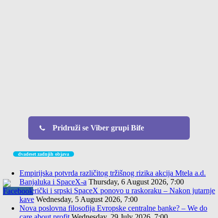
Pridruži se Viber grupi Bife
dvadeset zadnjih objava
Empirijska potvrda različitog tržišnog rizika akcija Mtela a.d.
Banjaluka i SpaceX-a
Thursday, 6 August 2026, 7:00
Američki i srpski SpaceX ponovo u raskoraku – Nakon jutarnje
kave
Wednesday, 5 August 2026, 7:00
Nova poslovna filosofija Evropske centralne banke? – We do
care about profit
Wednesday, 29 July 2026, 7:00