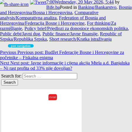
7:00
Wednesday, 20 May 2026, 5:44
by
Bife.ba
Posted in
Banking/Bankarstvo
,
Bosnia
and Herzegovina/Bosna i Hercegovina
,
Comparative
analysis/Komparativna analiza
,
Federation of Bosnia and
Herzegovina/Federacija Bosne i Hercegovine
,
For thinking/Za
razmišljanje
,
Policy brief/Prjedlozi za donosioce ekonomskih politika
,
Public debt/Javni dug
,
Public finance/Javne finansije
,
Republic of
Srpska/Republika Srpska
,
Short research/Kratka istraživanja
post navigation
Previous
Previous post:
Budžet Federacije Bosne i Hercegovine za
početnike – Fiskalna enigma
Next
Next post:
Javne informacije i cijena akcija Mtela a.d. Banjaluka
– Ni rast profita od 33% nije dovoljan?
Search for: