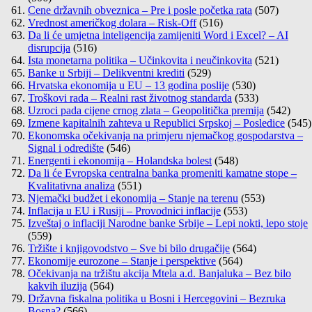
Cene državnih obveznica – Pre i posle početka rata
(507)
Vrednost američkog dolara – Risk-Off
(516)
Da li će umjetna inteligencija zamijeniti Word i Excel? – AI
disrupcija
(516)
Ista monetarna politika – Učinkovita i neučinkovita
(521)
Banke u Srbiji – Delikventni krediti
(529)
Hrvatska ekonomija u EU – 13 godina poslije
(530)
Troškovi rada – Realni rast životnog standarda
(533)
Uzroci pada cijene crnog zlata – Geopolitička premija
(542)
Izmene kapitalnih zahteva u Republici Srpskoj – Posledice
(545)
Ekonomska očekivanja na primjeru njemačkog gospodarstva –
Signal i odredište
(546)
Energenti i ekonomija – Holandska bolest
(548)
Da li će Evropska centralna banka promeniti kamatne stope –
Kvalitativna analiza
(551)
Njemački budžet i ekonomija – Stanje na terenu
(553)
Inflacija u EU i Rusiji – Provodnici inflacije
(553)
Izveštaj o inflaciji Narodne banke Srbije – Lepi nokti, lepo stoje
(559)
Tržište i knjigovodstvo – Sve bi bilo drugačije
(564)
Ekonomije eurozone – Stanje i perspektive
(564)
Očekivanja na tržištu akcija Mtela a.d. Banjaluka – Bez bilo
kakvih iluzija
(564)
Državna fiskalna politika u Bosni i Hercegovini – Bezruka
Bosna?
(566)