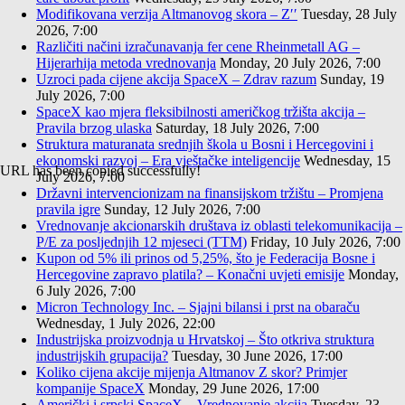
Modifikovana verzija Altmanovog skora – Z′′
Tuesday, 28 July
2026, 7:00
Različiti načini izračunavanja fer cene Rheinmetall AG –
Hijerarhija metoda vrednovanja
Monday, 20 July 2026, 7:00
Uzroci pada cijene akcija SpaceX – Zdrav razum
Sunday, 19
July 2026, 7:00
SpaceX kao mjera fleksibilnosti američkog tržišta akcija –
Pravila brzog ulaska
Saturday, 18 July 2026, 7:00
Struktura maturanata srednjih škola u Bosni i Hercegovini i
ekonomski razvoj – Era vještačke inteligencije
Wednesday, 15
URL has been copied successfully!
July 2026, 7:00
Državni intervencionizam na finansijskom tržištu – Promjena
pravila igre
Sunday, 12 July 2026, 7:00
Vrednovanje akcionarskih društava iz oblasti telekomunikacija –
P/E za posljednjih 12 mjeseci (TTM)
Friday, 10 July 2026, 7:00
Kupon od 5% ili prinos od 5,25%, što je Federacija Bosne i
Hercegovine zapravo platila? – Konačni uvjeti emisije
Monday,
6 July 2026, 7:00
Micron Technology Inc. – Sjajni bilansi i prst na obaraču
Wednesday, 1 July 2026, 22:00
Industrijska proizvodnja u Hrvatskoj – Što otkriva struktura
industrijskih grupacija?
Tuesday, 30 June 2026, 17:00
Koliko cijena akcije mijenja Altmanov Z skor? Primjer
kompanije SpaceX
Monday, 29 June 2026, 17:00
Američki i srpski SpaceX – Vrednovanje akcija
Tuesday, 23