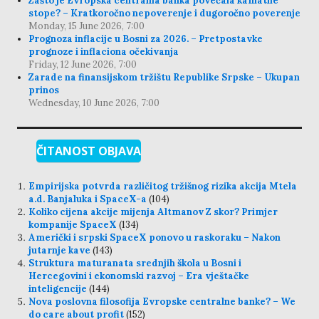
Zašto je Evropska centralna banka povećala kamatne
stope? – Kratkoročno nepoverenje i dugoročno poverenje
Monday, 15 June 2026, 7:00
Prognoza inflacije u Bosni za 2026. – Pretpostavke
prognoze i inflaciona očekivanja
Friday, 12 June 2026, 7:00
Zarade na finansijskom tržištu Republike Srpske – Ukupan
prinos
Wednesday, 10 June 2026, 7:00
ČITANOST OBJAVA
Empirijska potvrda različitog tržišnog rizika akcija Mtela
a.d. Banjaluka i SpaceX-a
(104)
Koliko cijena akcije mijenja Altmanov Z skor? Primjer
kompanije SpaceX
(134)
Američki i srpski SpaceX ponovo u raskoraku – Nakon
jutarnje kave
(143)
Struktura maturanata srednjih škola u Bosni i
Hercegovini i ekonomski razvoj – Era vještačke
inteligencije
(144)
Nova poslovna filosofija Evropske centralne banke? – We
do care about profit
(152)