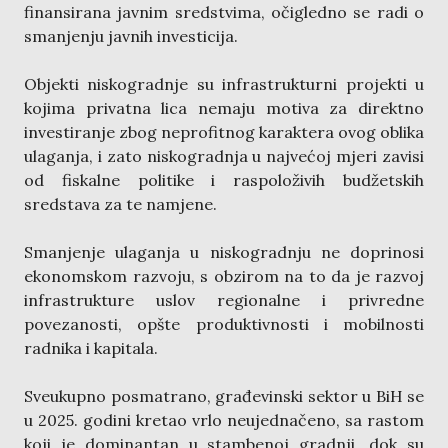
finansirana javnim sredstvima, očigledno se radi o
smanjenju javnih investicija.
Objekti niskogradnje su infrastrukturni projekti u
kojima privatna lica nemaju motiva za direktno
investiranje zbog neprofitnog karaktera ovog oblika
ulaganja, i zato niskogradnja u najvećoj mjeri zavisi
od fiskalne politike i raspoloživih budžetskih
sredstava za te namjene.
Smanjenje ulaganja u niskogradnju ne doprinosi
ekonomskom razvoju, s obzirom na to da je razvoj
infrastrukture uslov regionalne i privredne
povezanosti, opšte produktivnosti i mobilnosti
radnika i kapitala.
Sveukupno posmatrano, građevinski sektor u BiH se
u 2025. godini kretao vrlo neujednačeno, sa rastom
koji je dominantan u stambenoj gradnji, dok su