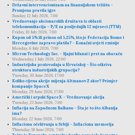
Državni intervencionizam na finansijskom tržištu –
Promjena pravila igre
Sunday, 12 July 2026, 7:00
Vrednovanje akcionarskih društava iz oblasti
telekomunikacija – P/E za posljednjih 12 mjeseci (TTM)
Friday, 10 July 2026, 7:00
Kupon od 5% ili prinos od 5,25%, što je Federacija Bosne i
Hercegovine zapravo platila? – Konačni uvjeti emisije
Monday, 6 July 2026, 7:00
Micron Technology Inc. – Sjajni bilansi i prst na obaraču
Wednesday, 1 July 2026, 22:00
Industrijska proizvodnja u Hrvatskoj – Što otkriva
struktura industrijskih grupacija?
Tuesday, 30 June 2026, 17:00
Koliko cijena akcije mijenja Altmanov Z skor? Primjer
kompanije SpaceX
Monday, 29 June 2026, 17:00
Američki i srpski SpaceX – Vrednovanje akcija
Tuesday, 23 June 2026, 7:00
Inflacija na Zapadnom Balkanu – Šta je to što Albanija
ima?
Monday, 22 June 2026, 7:00
Inflaciona očekivanja u Srbiji – Inflaciona memorija
Thursday, 18 June 2026, 7:00