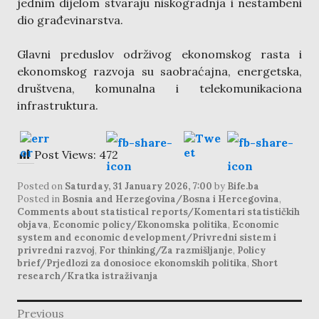
jednim dijelom stvaraju niskogradnja i nestambeni
dio građevinarstva.
Glavni preduslov održivog ekonomskog rasta i
ekonomskog razvoja su saobraćajna, energetska,
društvena, komunalna i telekomunikaciona
infrastruktura.
Post Views:
472
Posted on
Saturday, 31 January 2026, 7:00
by
Bife.ba
Posted in
Bosnia and Herzegovina/Bosna i Hercegovina
,
Comments about statistical reports/Komentari statističkih
objava
,
Economic policy/Ekonomska politika
,
Economic
system and economic development/Privredni sistem i
privredni razvoj
,
For thinking/Za razmišljanje
,
Policy
brief/Prjedlozi za donosioce ekonomskih politika
,
Short
research/Kratka istraživanja
post
Previous
navigation