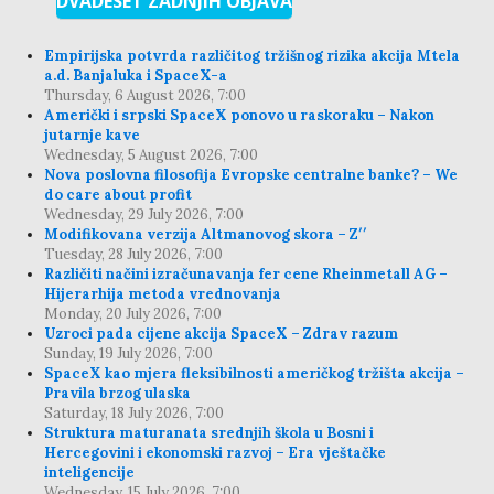
DVADESET ZADNJIH OBJAVA
Empirijska potvrda različitog tržišnog rizika akcija Mtela
a.d. Banjaluka i SpaceX-a
Thursday, 6 August 2026, 7:00
Američki i srpski SpaceX ponovo u raskoraku – Nakon
jutarnje kave
Wednesday, 5 August 2026, 7:00
Nova poslovna filosofija Evropske centralne banke? – We
do care about profit
Wednesday, 29 July 2026, 7:00
Modifikovana verzija Altmanovog skora – Z′′
Tuesday, 28 July 2026, 7:00
Različiti načini izračunavanja fer cene Rheinmetall AG –
Hijerarhija metoda vrednovanja
Monday, 20 July 2026, 7:00
Uzroci pada cijene akcija SpaceX – Zdrav razum
Sunday, 19 July 2026, 7:00
SpaceX kao mjera fleksibilnosti američkog tržišta akcija –
Pravila brzog ulaska
Saturday, 18 July 2026, 7:00
Struktura maturanata srednjih škola u Bosni i
Hercegovini i ekonomski razvoj – Era vještačke
inteligencije
Wednesday, 15 July 2026, 7:00