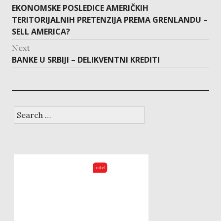
Previous
EKONOMSKE POSLEDICE AMERIČKIH
post:
TERITORIJALNIH PRETENZIJA PREMA GRENLANDU –
SELL AMERICA?
Next
Next
BANKE U SRBIJI – DELIKVENTNI KREDITI
post:
Search
for: