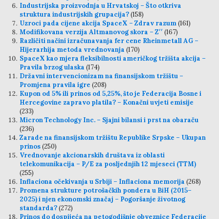
Industrijska proizvodnja u Hrvatskoj – Što otkriva
struktura industrijskih grupacija?
(158)
Uzroci pada cijene akcija SpaceX – Zdrav razum
(161)
Modifikovana verzija Altmanovog skora – Z′′
(167)
Različiti načini izračunavanja fer cene Rheinmetall AG –
Hijerarhija metoda vrednovanja
(170)
SpaceX kao mjera fleksibilnosti američkog tržišta akcija –
Pravila brzog ulaska
(174)
Državni intervencionizam na finansijskom tržištu –
Promjena pravila igre
(208)
Kupon od 5% ili prinos od 5,25%, što je Federacija Bosne i
Hercegovine zapravo platila? – Konačni uvjeti emisije
(233)
Micron Technology Inc. – Sjajni bilansi i prst na obaraču
(236)
Zarade na finansijskom tržištu Republike Srpske – Ukupan
prinos
(250)
Vrednovanje akcionarskih društava iz oblasti
telekomunikacija – P/E za posljednjih 12 mjeseci (TTM)
(255)
Inflaciona očekivanja u Srbiji – Inflaciona memorija
(268)
Promena strukture potrošačkih pondera u BiH (2015–
2025) i njen ekonomski značaj – Pogoršanje životnog
standarda?
(272)
Prinos do dospijeća na petogodišnje obveznice Federacije