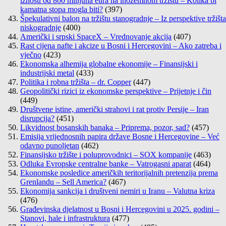
iznosu od 800 milijuna eura na inozemnom tržištu – Kolika bi
kamatna stopa mogla biti?
(397)
Špekulativni balon na tržištu stanogradnje – Iz perspektive tržišta
niskogradnje
(400)
Američki i srpski SpaceX – Vrednovanje akcija
(407)
Rast cijena nafte i akcize u Bosni i Hercegovini – Ako zatreba i
vječno
(423)
Ekonomska alhemija globalne ekonomije – Finansijski i
industrijski metal
(433)
Politika i robna tržišta – dr. Copper
(447)
Geopolitički rizici iz ekonomske perspektive – Prijetnje i čin
(449)
Društvene istine, američki strahovi i rat protiv Persije – Iran
disrupcija?
(451)
Likvidnost bosanskih banaka – Priprema, pozor, sad?
(457)
Emisija vrijednosnih papira države Bosne i Hercegovine – Već
odavno punoljetan
(462)
Finansijsko tržište i poluprovodnici – SOX kompanije
(463)
Odluka Evropske centralne banke – Vatrogasni aparat
(464)
Ekonomske posledice američkih teritorijalnih pretenzija prema
Grenlandu – Sell America?
(467)
Ekonomija sankcija i društveni nemiri u Iranu – Valutna kriza
(476)
Građevinska djelatnost u Bosni i Hercegovini u 2025. godini –
Stanovi, hale i infrastruktura
(477)