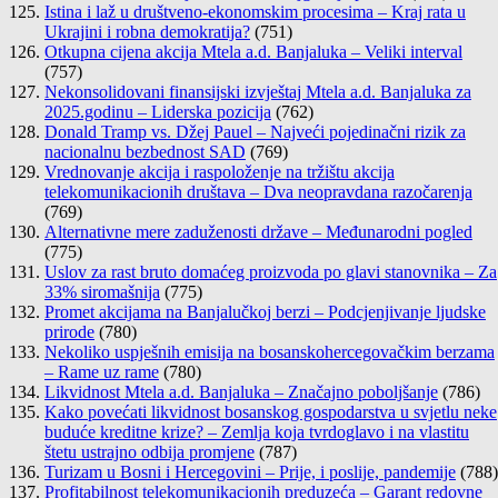
Istina i laž u društveno-ekonomskim procesima – Kraj rata u
Ukrajini i robna demokratija?
(751)
Otkupna cijena akcija Mtela a.d. Banjaluka – Veliki interval
(757)
Nekonsolidovani finansijski izvještaj Mtela a.d. Banjaluka za
2025.godinu – Liderska pozicija
(762)
Donald Tramp vs. Džej Pauel – Najveći pojedinačni rizik za
nacionalnu bezbednost SAD
(769)
Vrednovanje akcija i raspoloženje na tržištu akcija
telekomunikacionih društava – Dva neopravdana razočarenja
(769)
Alternativne mere zaduženosti države – Međunarodni pogled
(775)
Uslov za rast bruto domaćeg proizvoda po glavi stanovnika – Za
33% siromašnija
(775)
Promet akcijama na Banjalučkoj berzi – Podcjenjivanje ljudske
prirode
(780)
Nekoliko uspješnih emisija na bosanskohercegovačkim berzama
– Rame uz rame
(780)
Likvidnost Mtela a.d. Banjaluka – Značajno poboljšanje
(786)
Kako povećati likvidnost bosanskog gospodarstva u svjetlu neke
buduće kreditne krize? – Zemlja koja tvrdoglavo i na vlastitu
štetu ustrajno odbija promjene
(787)
Turizam u Bosni i Hercegovini – Prije, i poslije, pandemije
(788)
Profitabilnost telekomunikacionih preduzeća – Garant redovne