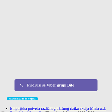
Pridruži se Viber grupi Bife
dvadeset zadnjih objava
Empirijska potvrda različitog tržišnog rizika akcija Mtela a.d.