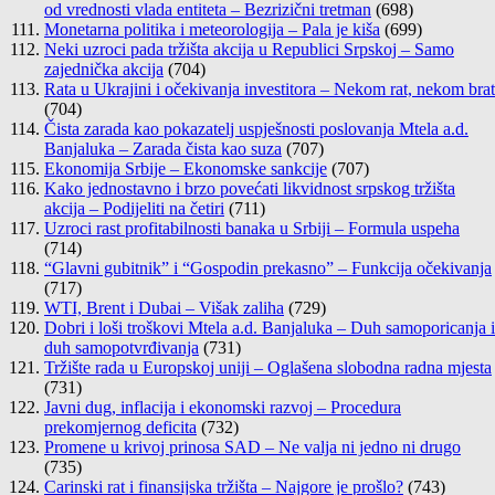
od vrednosti vlada entiteta – Bezrizični tretman
(698)
Monetarna politika i meteorologija – Pala je kiša
(699)
Neki uzroci pada tržišta akcija u Republici Srpskoj – Samo
zajednička akcija
(704)
Rata u Ukrajini i očekivanja investitora – Nekom rat, nekom brat
(704)
Čista zarada kao pokazatelj uspješnosti poslovanja Mtela a.d.
Banjaluka – Zarada čista kao suza
(707)
Ekonomija Srbije – Ekonomske sankcije
(707)
Kako jednostavno i brzo povećati likvidnost srpskog tržišta
akcija – Podijeliti na četiri
(711)
Uzroci rast profitabilnosti banaka u Srbiji – Formula uspeha
(714)
“Glavni gubitnik” i “Gospodin prekasno” – Funkcija očekivanja
(717)
WTI, Brent i Dubai – Višak zaliha
(729)
Dobri i loši troškovi Mtela a.d. Banjaluka – Duh samoporicanja i
duh samopotvrđivanja
(731)
Tržište rada u Europskoj uniji – Oglašena slobodna radna mjesta
(731)
Javni dug, inflacija i ekonomski razvoj – Procedura
prekomjernog deficita
(732)
Promene u krivoj prinosa SAD – Ne valja ni jedno ni drugo
(735)
Carinski rat i finansijska tržišta – Najgore je prošlo?
(743)