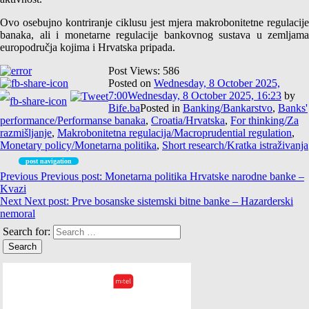
Ovo osebujno kontriranje ciklusu jest mjera makrobonitetne regulacije
banaka, ali i monetarne regulacije bankovnog sustava u zemljama
europodručja kojima i Hrvatska pripada.
Post Views:
586
Posted on
Wednesday, 8 October 2025,
7:00
Wednesday, 8 October 2025, 16:23
by
Bife.ba
Posted in
Banking/Bankarstvo
,
Banks'
performance/Performanse banaka
,
Croatia/Hrvatska
,
For thinking/Za
razmišljanje
,
Makrobonitetna regulacija/Macroprudential regulation
,
Monetary policy/Monetarna politika
,
Short research/Kratka istraživanja
post navigation
Previous
Previous post:
Monetarna politika Hrvatske narodne banke –
Kvazi
Next
Next post:
Prve bosanske sistemski bitne banke – Hazarderski
nemoral
Search for: