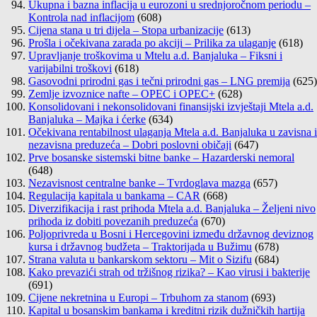
Ukupna i bazna inflacija u eurozoni u srednjoročnom periodu –
Kontrola nad inflacijom
(608)
Cijena stana u tri dijela – Stopa urbanizacije
(613)
Prošla i očekivana zarada po akciji – Prilika za ulaganje
(618)
Upravljanje troškovima u Mtelu a.d. Banjaluka – Fiksni i
varijabilni troškovi
(618)
Gasovodni prirodni gas i tečni prirodni gas – LNG premija
(625)
Zemlje izvoznice nafte – OPEC i OPEC+
(628)
Konsolidovani i nekonsolidovani finansijski izvještaji Mtela a.d.
Banjaluka – Majka i ćerke
(634)
Očekivana rentabilnost ulaganja Mtela a.d. Banjaluka u zavisna i
nezavisna preduzeća – Dobri poslovni običaji
(647)
Prve bosanske sistemski bitne banke – Hazarderski nemoral
(648)
Nezavisnost centralne banke – Tvrdoglava mazga
(657)
Regulacija kapitala u bankama – CAR
(668)
Diverzifikacija i rast prihoda Mtela a.d. Banjaluka – Željeni nivo
prihoda iz dobiti povezanih preduzeća
(670)
Poljoprivreda u Bosni i Hercegovini između državnog deviznog
kursa i državnog budžeta – Traktorijada u Bužimu
(678)
Strana valuta u bankarskom sektoru – Mit o Sizifu
(684)
Kako prevazići strah od tržišnog rizika? – Kao virusi i bakterije
(691)
Cijene nekretnina u Europi – Trbuhom za stanom
(693)
Kapital u bosanskim bankama i kreditni rizik dužničkih hartija