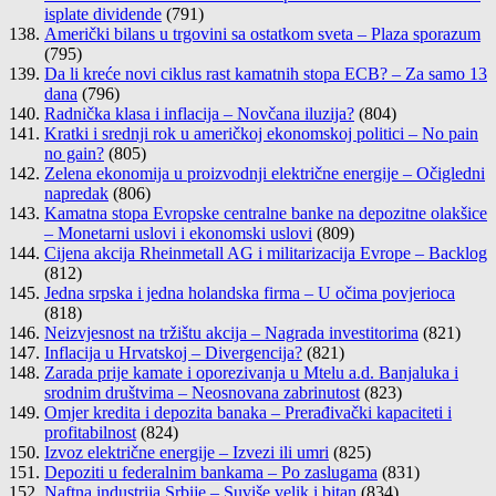
isplate dividende
(791)
Američki bilans u trgovini sa ostatkom sveta – Plaza sporazum
(795)
Da li kreće novi ciklus rast kamatnih stopa ECB? – Za samo 13
dana
(796)
Radnička klasa i inflacija – Novčana iluzija?
(804)
Kratki i srednji rok u američkoj ekonomskoj politici – No pain
no gain?
(805)
Zelena ekonomija u proizvodnji električne energije – Očigledni
napredak
(806)
Kamatna stopa Evropske centralne banke na depozitne olakšice
– Monetarni uslovi i ekonomski uslovi
(809)
Cijena akcija Rheinmetall AG i militarizacija Evrope – Backlog
(812)
Jedna srpska i jedna holandska firma – U očima povjerioca
(818)
Neizvjesnost na tržištu akcija – Nagrada investitorima
(821)
Inflacija u Hrvatskoj – Divergencija?
(821)
Zarada prije kamate i oporezivanja u Mtelu a.d. Banjaluka i
srodnim društvima – Neosnovana zabrinutost
(823)
Omjer kredita i depozita banaka – Prerađivački kapaciteti i
profitabilnost
(824)
Izvoz električne energije – Izvezi ili umri
(825)
Depoziti u federalnim bankama – Po zaslugama
(831)
Naftna industrija Srbije – Suviše velik i bitan
(834)