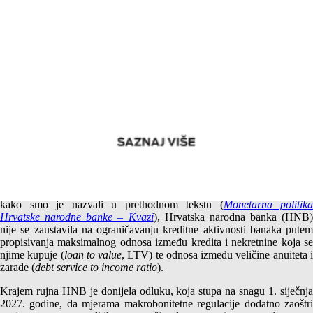
Nove monetarne restrikcije Hrvatske narodne banke –
Kontriranje ciklusu
U svojoj restriktivnoj monetarnoj politici, ili kvazimonetarnoj politici,
kako smo je nazvali u prethodnom tekstu (
Monetarna politika
Hrvatske narodne banke – Kvazi
), Hrvatska narodna banka (HNB)
nije se zaustavila na ograničavanju kreditne aktivnosti banaka putem
propisivanja maksimalnog odnosa između kredita i nekretnine koja se
njime kupuje (
loan to value
, LTV) te odnosa između veličine anuiteta 
zarade (
debt service to income ratio
).
Krajem rujna HNB je donijela odluku, koja stupa na snagu 1. siječnja
2027. godine, da mjerama makrobonitetne regulacije dodatno zaoštri