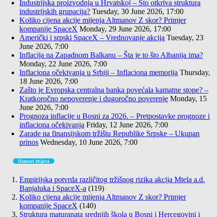
Industrijska proizvodnja u Hrvatskoj – Što otkriva struktura
industrijskih grupacija?
Tuesday, 30 June 2026, 17:00
Koliko cijena akcije mijenja Altmanov Z skor? Primjer
kompanije SpaceX
Monday, 29 June 2026, 17:00
Američki i srpski SpaceX – Vrednovanje akcija
Tuesday, 23
June 2026, 7:00
Inflacija na Zapadnom Balkanu – Šta je to što Albanija ima?
Monday, 22 June 2026, 7:00
Inflaciona očekivanja u Srbiji – Inflaciona memorija
Thursday,
18 June 2026, 7:00
Zašto je Evropska centralna banka povećala kamatne stope? –
Kratkoročno nepoverenje i dugoročno poverenje
Monday, 15
June 2026, 7:00
Prognoza inflacije u Bosni za 2026. – Pretpostavke prognoze i
inflaciona očekivanja
Friday, 12 June 2026, 7:00
Zarade na finansijskom tržištu Republike Srpske – Ukupan
prinos
Wednesday, 10 June 2026, 7:00
čitanost objava
Empirijska potvrda različitog tržišnog rizika akcija Mtela a.d.
Banjaluka i SpaceX-a
(119)
Koliko cijena akcije mijenja Altmanov Z skor? Primjer
kompanije SpaceX
(140)
Struktura maturanata srednjih škola u Bosni i Hercegovini i