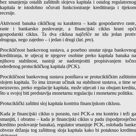
bez smanjenja ostalih zaštitnih slojeva kapitala i ostalog regulatornog
kapitala te istodobno očuvati funkcioniranje kreditiranja i tijekom
recesije.
Aktivnosti banaka cikličkog su karaktera – kada gospodarstvo raste,
raste i bankarsko poslovanje, a financijski ciklus hrani opći
gospodarski ciklus. Ta dva ciklusa najčešće ne idu jedan protiv
drugoga, nego zajedno – i jedan i drugi (
lat. pro
).
Procikličnost bankovnog sustava, a posebno unutar njega bankovnog
kreditiranja, te utjecaj te njegove osobine preko kapitala banaka na
njihovu stabilnost, nastoji se nadomjestiti propisivanjem točno
određenog protucikličkog kapitala (PCK).
Procikličnost bankovnog sustava poništava se protucikličkim zaštitnim
slojem kapitala. To ima izravan učinak na stabilnost sustava, a time se
neizravno, preko regulacije kapitala, može utjecati i na obujam kredita,
što u svojoj biti predstavlja monetarnu regulaciju i monetarnu politiku.
Protuciklički zaštitni sloj kapitala kontrira financijskom ciklusu.
Kada je financijski ciklus u porastu, rast PCK-a mu kontrira i teži ga
smanjiti, i obratno – kada je financijski ciklus u padu (ispodprosječno
kreditno poslovanje banaka), regulator smanjuje PCK, oslobađa banke
obveze držanja tog zaštitnog sloja kapitala kako bi potaknuo kreditnu
aktivnost.