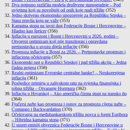
Dva potpuno različita modela društvene stanogradnje – Pod
uvjetima koji su povoljniji od onih koje nudi tržište
(352)
Jedno skriveno ekonomsko upozorenje za Republiku Srpsku –
Stara pravila koja ne važe
(353)
Kamatna stopa na javni dug Federacije Bosne i Hercegovine –
Hladno kao špricer
(356)
Inflacija u eurozoni i Bosni i Hercegovini u 2026. godini –
Otvoreni optimizam koji nije tranzitoran i opravdana
pretpostavka o uvozu dijela inflacije
(356)
Prognoza inflacije u Bosni za 2026. – Pretpostavke prognoze i
inflaciona očekivanja
(357)
Ekonomski rast u Republici Srpskoj i pad tržišta akcija – Jedna
čudna pojava
(358)
Realni optimizam Evropske centralne banke? – Neukorenjena
inflacija
(361)
Posljedice primirja u zalivskom ratu na svjetska finansijska i
robna tržišta – Otvaranje Hormuza
(362)
Inflacija u Hrvatskoj – Ako američka čizma stupi na iransko tlo
(364)
Fjučersi nafte kao prognoza i osnov za prognozu cijena nafte –
Contango i Backwardation
(370)
Očekivanja na međubankarskom tržištu novca u formi Euribora
– Hibridna kamatna stopa
(371)
U susret emisiji obveznica Federacije Bosne i Hercegovine u