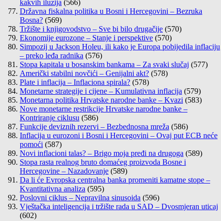
kakvih iluzija
(566)
Državna fiskalna politika u Bosni i Hercegovini – Bezruka
Bosna?
(569)
Tržište i knjigovodstvo – Sve bi bilo drugačije
(570)
Ekonomije eurozone – Stanje i perspektive
(570)
Simpozij u Jackson Holeu, ili kako je Europa pobijedila inflaciju
– preko leđa radnika
(576)
Stopa kapitala u bosanskim bankama – Za svaki slučaj
(577)
Američki stabilni novčići – Genijalni akt?
(578)
Plate i inflacija – Inflaciona spirala?
(578)
Monetarne strategije i cijene – Kumulativna inflacija
(579)
Monetarna politika Hrvatske narodne banke – Kvazi
(583)
Nove monetarne restrikcije Hrvatske narodne banke –
Kontriranje ciklusu
(586)
Funkcije deviznih rezervi – Bezbednosna mreža
(586)
Inflacija u eurozoni i Bosni i Hercegovini – Ovaj put ECB neće
pomoći
(587)
Novi inflacioni talas? – Brigo moja pređi na drugoga
(589)
Stopa rasta realnog bruto domaćeg proizvoda Bosne i
Hercegovine – Nazadovanje
(589)
Da li će Evropska centralna banka promeniti kamatne stope –
Kvantitativna analiza
(595)
Poslovni ciklus – Nepravilna sinusoida
(596)
Vještačka inteligencija i tržište rada u SAD – Dvosmjeran uticaj
(602)