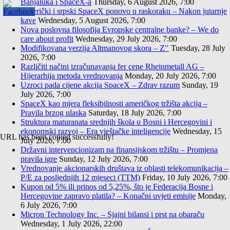
Banjaluka i SpaceX-a
Thursday, 6 August 2026, 7:00
Američki i srpski SpaceX ponovo u raskoraku – Nakon jutarnje
kave
Wednesday, 5 August 2026, 7:00
Nova poslovna filosofija Evropske centralne banke? – We do
care about profit
Wednesday, 29 July 2026, 7:00
Modifikovana verzija Altmanovog skora – Z′′
Tuesday, 28 July
2026, 7:00
Različiti načini izračunavanja fer cene Rheinmetall AG –
Hijerarhija metoda vrednovanja
Monday, 20 July 2026, 7:00
Uzroci pada cijene akcija SpaceX – Zdrav razum
Sunday, 19
July 2026, 7:00
SpaceX kao mjera fleksibilnosti američkog tržišta akcija –
Pravila brzog ulaska
Saturday, 18 July 2026, 7:00
Struktura maturanata srednjih škola u Bosni i Hercegovini i
ekonomski razvoj – Era vještačke inteligencije
Wednesday, 15
URL has been copied successfully!
July 2026, 7:00
Državni intervencionizam na finansijskom tržištu – Promjena
pravila igre
Sunday, 12 July 2026, 7:00
Vrednovanje akcionarskih društava iz oblasti telekomunikacija –
P/E za posljednjih 12 mjeseci (TTM)
Friday, 10 July 2026, 7:00
Kupon od 5% ili prinos od 5,25%, što je Federacija Bosne i
Hercegovine zapravo platila? – Konačni uvjeti emisije
Monday,
6 July 2026, 7:00
Micron Technology Inc. – Sjajni bilansi i prst na obaraču
Wednesday, 1 July 2026, 22:00