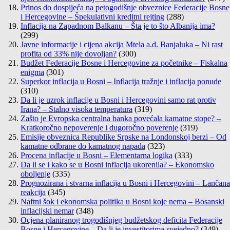
Prinos do dospijeća na petogodišnje obveznice Federacije Bosne
i Hercegovine – Špekulativni kreditni rejting
(288)
Inflacija na Zapadnom Balkanu – Šta je to što Albanija ima?
(299)
Javne informacije i cijena akcija Mtela a.d. Banjaluka – Ni rast
profita od 33% nije dovoljan?
(300)
Budžet Federacije Bosne i Hercegovine za početnike – Fiskalna
enigma
(301)
Superkor inflacija u Bosni – Inflacija tražnje i inflacija ponude
(310)
Da li je uzrok inflacije u Bosni i Hercegovini samo rat protiv
Irana? – Stalno visoka temperatura
(319)
Zašto je Evropska centralna banka povećala kamatne stope? –
Kratkoročno nepoverenje i dugoročno poverenje
(319)
Emisije obveznica Republike Srpske na Londonskoj berzi – Od
kamatne odbrane do kamatnog napada
(323)
Procena inflacije u Bosni – Elementarna logika
(333)
Da li se i kako se u Bosni inflacija ukorenila? – Ekonomsko
oboljenje
(335)
Prognozirana i stvarna inflacija u Bosni i Hercegovini – Lančana
reakcija
(345)
Naftni šok i ekonomska politika u Bosni koje nema – Bosanski
inflacijski nemar
(348)
Ocjena planiranog trogodišnjeg budžetskog deficita Federacije
Bosne i Hercegovine – Da li je investitorima svejedno?
(349)