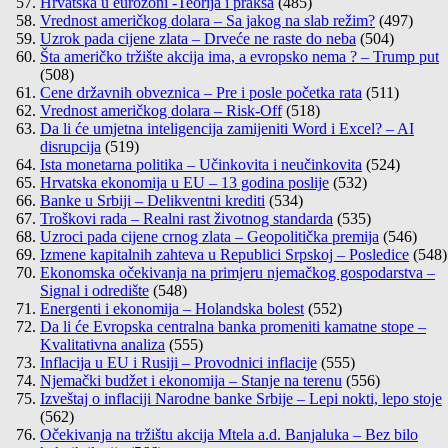
Hrvatska u eurozoni -Teorija i praksa
(485)
Vrednost američkog dolara – Sa jakog na slab režim?
(497)
Uzrok pada cijene zlata – Drveće ne raste do neba
(504)
Šta američko tržište akcija ima, a evropsko nema ? – Trump put
(508)
Cene državnih obveznica – Pre i posle početka rata
(511)
Vrednost američkog dolara – Risk-Off
(518)
Da li će umjetna inteligencija zamijeniti Word i Excel? – AI
disrupcija
(519)
Ista monetarna politika – Učinkovita i neučinkovita
(524)
Hrvatska ekonomija u EU – 13 godina poslije
(532)
Banke u Srbiji – Delikventni krediti
(534)
Troškovi rada – Realni rast životnog standarda
(535)
Uzroci pada cijene crnog zlata – Geopolitička premija
(546)
Izmene kapitalnih zahteva u Republici Srpskoj – Posledice
(548)
Ekonomska očekivanja na primjeru njemačkog gospodarstva –
Signal i odredište
(548)
Energenti i ekonomija – Holandska bolest
(552)
Da li će Evropska centralna banka promeniti kamatne stope –
Kvalitativna analiza
(555)
Inflacija u EU i Rusiji – Provodnici inflacije
(555)
Njemački budžet i ekonomija – Stanje na terenu
(556)
Izveštaj o inflaciji Narodne banke Srbije – Lepi nokti, lepo stoje
(562)
Očekivanja na tržištu akcija Mtela a.d. Banjaluka – Bez bilo