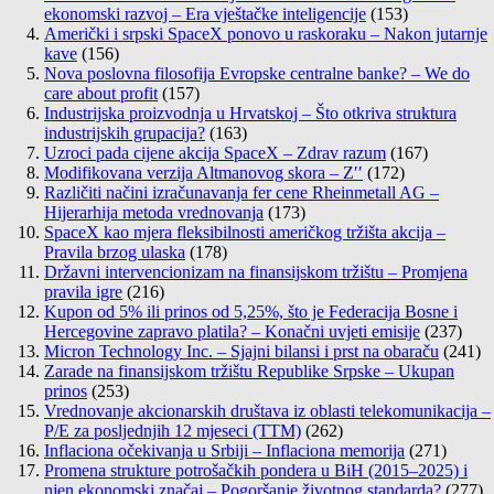
ekonomski razvoj – Era vještačke inteligencije
(153)
Američki i srpski SpaceX ponovo u raskoraku – Nakon jutarnje
kave
(156)
Nova poslovna filosofija Evropske centralne banke? – We do
care about profit
(157)
Industrijska proizvodnja u Hrvatskoj – Što otkriva struktura
industrijskih grupacija?
(163)
Uzroci pada cijene akcija SpaceX – Zdrav razum
(167)
Modifikovana verzija Altmanovog skora – Z′′
(172)
Različiti načini izračunavanja fer cene Rheinmetall AG –
Hijerarhija metoda vrednovanja
(173)
SpaceX kao mjera fleksibilnosti američkog tržišta akcija –
Pravila brzog ulaska
(178)
Državni intervencionizam na finansijskom tržištu – Promjena
pravila igre
(216)
Kupon od 5% ili prinos od 5,25%, što je Federacija Bosne i
Hercegovine zapravo platila? – Konačni uvjeti emisije
(237)
Micron Technology Inc. – Sjajni bilansi i prst na obaraču
(241)
Zarade na finansijskom tržištu Republike Srpske – Ukupan
prinos
(253)
Vrednovanje akcionarskih društava iz oblasti telekomunikacija –
P/E za posljednjih 12 mjeseci (TTM)
(262)
Inflaciona očekivanja u Srbiji – Inflaciona memorija
(271)
Promena strukture potrošačkih pondera u BiH (2015–2025) i
njen ekonomski značaj – Pogoršanje životnog standarda?
(277)