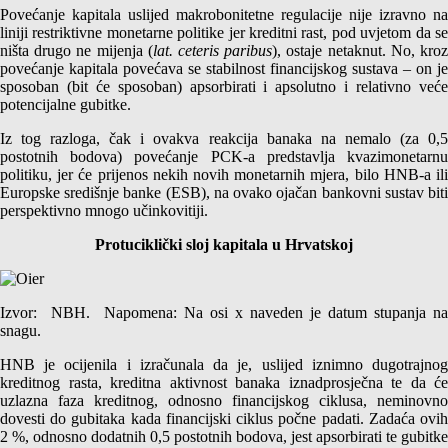
Povećanje kapitala uslijed makrobonitetne regulacije nije izravno na
liniji restriktivne monetarne politike jer kreditni rast, pod uvjetom da se
ništa drugo ne mijenja (
lat. ceteris paribus
), ostaje netaknut. No, kro
povećanje kapitala povećava se stabilnost financijskog sustava – on je
sposoban (bit će sposoban) apsorbirati i apsolutno i relativno veće
potencijalne gubitke.
Iz tog razloga, čak i ovakva reakcija banaka na nemalo (za 0,5
postotnih bodova) povećanje PCK-a predstavlja kvazimonetarnu
politiku, jer će prijenos nekih novih monetarnih mjera, bilo HNB-a ili
Europske središnje banke (ESB), na ovako ojačan bankovni sustav biti
perspektivno mnogo učinkovitiji.
Protuciklički sloj kapitala u Hrvatskoj
Izvor: NBH. Napomena: Na osi x naveden je datum stupanja na
snagu.
HNB je ocijenila i izračunala da je, uslijed iznimno dugotrajnog
kreditnog rasta, kreditna aktivnost banaka iznadprosječna te da će
uzlazna faza kreditnog, odnosno financijskog ciklusa, neminovno
dovesti do gubitaka kada financijski ciklus počne padati. Zadaća ovih
2 %, odnosno dodatnih 0,5 postotnih bodova, jest apsorbirati te gubitke