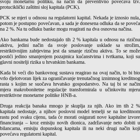
svoju monetarnu politiku, na način da preventivno povećava tzv.
protuciklički zaštitni sloj kapitala (PCK).
PCK se mjeri u odnosu na regulatorni kapital. Nekada je iznosio nula,
potom je postupno povećavan, a sada je donesena odluka da se poveća
na 2 %. Na tu odluku banke mogu reagirati na dva osnovna načina.
Ako bankama bude nedostajalo tih 2 % kapitala u odnosu na rizičnu
aktivu, jedini način da svoje poslovanje usklade sa strožim,
restriktivnijim zahtjevima jest da smanje rizičnu aktivu. To se može
postići jedino smanjenjem pozajmica kućanstvima i tvrtkama, koji su
glavni nositelji rizika u hrvatskim bankama.
Kada bi veći dio bankovnog sustava reagirao na ovaj način, to bi bio
vrlo djelotvoran lijek za ograničavanje trenutačnog iznimnog kreditnog
rasta s kojim se suočava hrvatsko gospodarstvo. Na taj bi se način
mjera makrobonitetne regulacije transformirala u učinkovitu mjeru
restriktivne monetarne politike HNB-a.
Druga reakcija banaka mnogo je skuplja za njih. Ako im tih 2 %
kapitala nedostaje, a njihov poslovni model temelji se na kreditnom
rastu pod svaku cijenu, tada će morati osigurati nove kapitalne izvore
financiranja – kroz emisiju novih dionica, zadržavanje neto dobiti u
bilancama, emisiju dopunskog kapitala ili na neki drugi način koji
povećava regulatorni kapital.