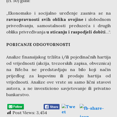
(čl. 50) glasi:
„Ekonomsko i socijalno uređenje zasniva se na
ravnopravnosti svih oblika svojine
i slobodnom
privređivanju, samostalnosti preduzeća i drugih
oblika privređivanja
u sticanju i raspodjeli dobiti
…“.
PORICANJE ODGOVORNOSTI
Analize finansijskog tržišta i/ili pojedinačnih hartija
od vrijednosti (akcija, trezorskih zapisa, obveznica)
na Bife.ba ne predstavljaju na bilo koji način
prijedlog za kupovinu ili prodaju hartija od
vrijednosti. Analize ove vrste su samo lični stavovi
autora, a ne investiciono savjetovanje ili privatno
bankarstvo.
Post Views:
3,454