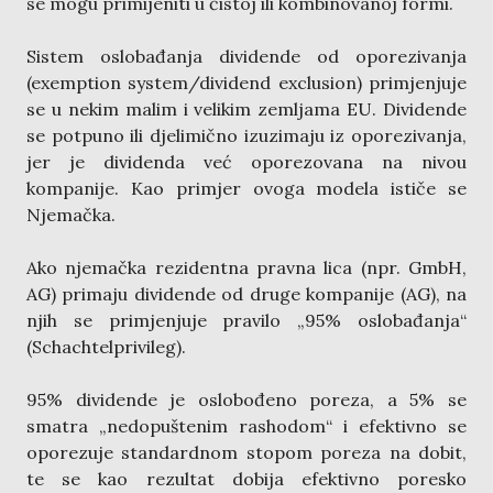
se mogu primijeniti u čistoj ili kombinovanoj formi.
Sistem oslobađanja dividende od oporezivanja
(exemption system/dividend exclusion) primjenjuje
se u nekim malim i velikim zemljama EU. Dividende
se potpuno ili djelimično izuzimaju iz oporezivanja,
jer je dividenda već oporezovana na nivou
kompanije. Kao primjer ovoga modela ističe se
Njemačka.
Ako njemačka rezidentna pravna lica (npr. GmbH,
AG) primaju dividende od druge kompanije (AG), na
njih se primjenjuje pravilo „95% oslobađanja“
(Schachtelprivileg).
95% dividende je oslobođeno poreza, a 5% se
smatra „nedopuštenim rashodom“ i efektivno se
oporezuje standardnom stopom poreza na dobit,
te se kao rezultat dobija efektivno poresko