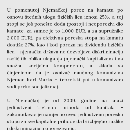
U pomenutoj Njemačkoj porez na kamatu po
osnovu štednih uloga fizičkih lica iznosi 25%, a toj
stopi se još ponešto doda (postoji i neoporezivi dio
kamate, za samce je to 1.000 EUR, a za supružnike
2.000 EUR), pa efektivna poreska stopa na kamatu
dostiže 27%, kao i kod poreza na dividendu fizičkih
lica – njemačka država ne dozvoljava diskriminaciju
različitih oblika ulaganja (njemački kapitalizam ima
snažnu socijalnu komponentu, u skladu sa
činjenicom da je osnivač naučnog komunizma
Njemac Karl Marks – teoretski put u komunizam
vodi preko socijalizma).
U Njemačkoj je od 2009. godine na snazi
jedinstveni tretman prihoda od kapitala –
zakonodavac je namjerno uveo jedinstvenu poresku
stopu za sve kapitalne prihode da bi izbjegao razlike
i diskriminaciju u oporezivanju.