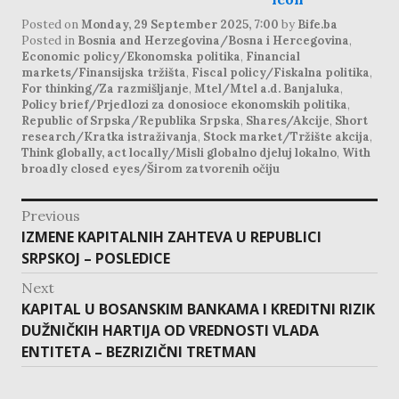
Posted on
Monday, 29 September 2025, 7:00
by
Bife.ba
Posted in
Bosnia and Herzegovina/Bosna i Hercegovina
,
Economic policy/Ekonomska politika
,
Financial
markets/Finansijska tržišta
,
Fiscal policy/Fiskalna politika
,
For thinking/Za razmišljanje
,
Mtel/Mtel a.d. Banjaluka
,
Policy brief/Prjedlozi za donosioce ekonomskih politika
,
Republic of Srpska/Republika Srpska
,
Shares/Akcije
,
Short
research/Kratka istraživanja
,
Stock market/Tržište akcija
,
Think globally, act locally/Misli globalno djeluj lokalno
,
With
broadly closed eyes/Širom zatvorenih očiju
post
Previous
navigation
Previous
IZMENE KAPITALNIH ZAHTEVA U REPUBLICI
post:
SRPSKOJ – POSLEDICE
Next
Next
KAPITAL U BOSANSKIM BANKAMA I KREDITNI RIZIK
post:
DUŽNIČKIH HARTIJA OD VREDNOSTI VLADA
ENTITETA – BEZRIZIČNI TRETMAN