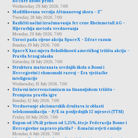
do care about profit
Wednesday, 29 July 2026, 7:00
Modifikovana verzija Altmanovog skora – Z′′
Tuesday, 28 July 2026, 7:00
Različiti načini izračunavanja fer cene Rheinmetall AG –
Hijerarhija metoda vrednovanja
Monday, 20 July 2026, 7:00
Uzroci pada cijene akcija SpaceX – Zdrav razum
Sunday, 19 July 2026, 7:00
SpaceX kao mjera fleksibilnosti američkog tržišta akcija –
Pravila brzog ulaska
Saturday, 18 July 2026, 7:00
Struktura maturanata srednjih škola u Bosni i
Hercegovini i ekonomski razvoj – Era vještačke
inteligencije
Wednesday, 15 July 2026, 7:00
Državni intervencionizam na finansijskom tržištu –
Promjena pravila igre
Sunday, 12 July 2026, 7:00
Vrednovanje akcionarskih društava iz oblasti
telekomunikacija – P/E za posljednjih 12 mjeseci (TTM)
Friday, 10 July 2026, 7:00
Kupon od 5% ili prinos od 5,25%, što je Federacija Bosne i
Hercegovine zapravo platila? – Konačni uvjeti emisije
Monday, 6 July 2026, 7:00