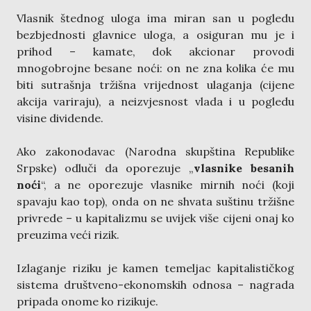
Vlasnik štednog uloga ima miran san u pogledu
bezbjednosti glavnice uloga, a osiguran mu je i
prihod – kamate, dok akcionar provodi
mnogobrojne besane noći: on ne zna kolika će mu
biti sutrašnja tržišna vrijednost ulaganja (cijene
akcija variraju), a neizvjesnost vlada i u pogledu
visine dividende.
Ako zakonodavac (Narodna skupština Republike
Srpske) odluči da oporezuje „
vlasnike besanih
noći
“, a ne oporezuje vlasnike mirnih noći (koji
spavaju kao top), onda on ne shvata suštinu tržišne
privrede – u kapitalizmu se uvijek više cijeni onaj ko
preuzima veći rizik.
Izlaganje riziku je kamen temeljac kapitalističkog
sistema društveno-ekonomskih odnosa – nagrada
pripada onome ko rizikuje.