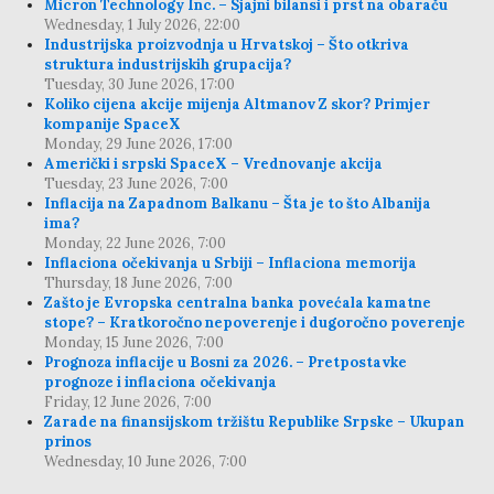
Micron Technology Inc. – Sjajni bilansi i prst na obaraču
Wednesday, 1 July 2026, 22:00
Industrijska proizvodnja u Hrvatskoj – Što otkriva
struktura industrijskih grupacija?
Tuesday, 30 June 2026, 17:00
Koliko cijena akcije mijenja Altmanov Z skor? Primjer
kompanije SpaceX
Monday, 29 June 2026, 17:00
Američki i srpski SpaceX – Vrednovanje akcija
Tuesday, 23 June 2026, 7:00
Inflacija na Zapadnom Balkanu – Šta je to što Albanija
ima?
Monday, 22 June 2026, 7:00
Inflaciona očekivanja u Srbiji – Inflaciona memorija
Thursday, 18 June 2026, 7:00
Zašto je Evropska centralna banka povećala kamatne
stope? – Kratkoročno nepoverenje i dugoročno poverenje
Monday, 15 June 2026, 7:00
Prognoza inflacije u Bosni za 2026. – Pretpostavke
prognoze i inflaciona očekivanja
Friday, 12 June 2026, 7:00
Zarade na finansijskom tržištu Republike Srpske – Ukupan
prinos
Wednesday, 10 June 2026, 7:00