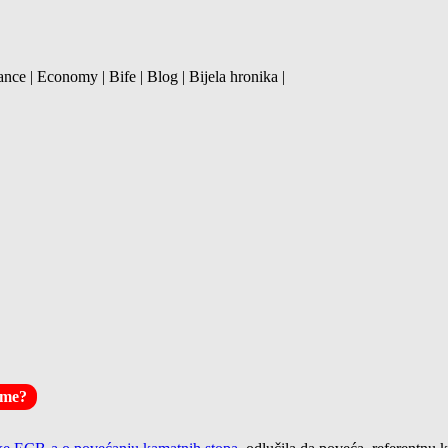
ance | Economy | Bife | Blog | Bijela hronika |
eme?