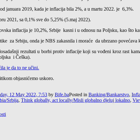
od januara 2019, kada je inflacija bila 2%, a u martu 2022. je 6,3%.
bru 2021, sa 0,1% sve do 5,25% (5.maj 2022).
rtovska inflacija je 10,2%, Srbije kasni i u odnosu na Poljsku, kao što 
olitike za Srbiju, onda je NBS zakasnila i moraće da ubrzano povećava
dosadašnji rezultati u borbi protiv inflacije koji su vođeni kroz rast 
Poljska i Češka).
ila je da to ne učini.
litikom objasnićemo uskoro.
day, 12 May 2022, 7:53
by
Bife.ba
Posted in
Banking/Bankarstvo
,
Infl
bia/Srbija
,
Think globally, act locally/Misli globalno djeluj lokalno
,
Vie
osti