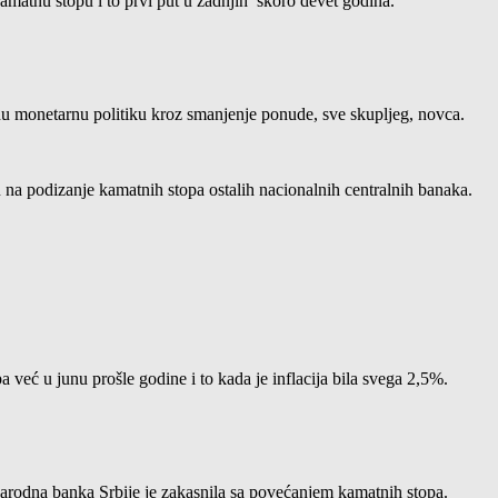
amatnu stopu i to prvi put u zadnjih skoro devet godina.
vnu monetarnu politiku kroz smanjenje ponude, sve skupljeg, novca.
su na podizanje kamatnih stopa ostalih nacionalnih centralnih banaka.
 već u junu prošle godine i to kada je inflacija bila svega 2,5%.
arodna banka Srbije je zakasnila sa povećanjem kamatnih stopa.