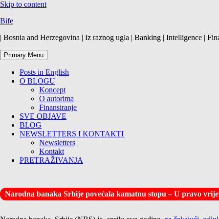
Skip to content
Bife
| Bosnia and Herzegovina | Iz raznog ugla | Banking | Intelligence | Fin
Primary Menu
Posts in English
O BLOGU
Koncept
O autorima
Finansiranje
SVE OBJAVE
BLOG
NEWSLETTERS I KONTAKTI
Newsletters
Kontakt
PRETRAŽIVANJA
Narodna banaka Srbije povećala kamatnu stopu – U pravo vrij