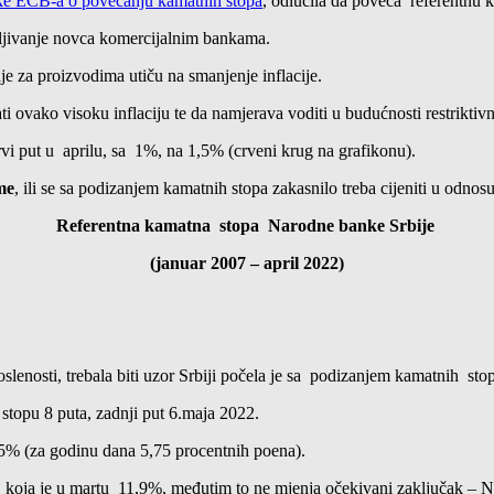
ke ECB-a o povećanju kamatnih stopa
, odlučila da poveća referentnu k
ljivanje novca komercijalnim bankama.
je za proizvodima utiču na smanjenje inflacije.
ti ovako visoku inflaciju te da namjerava voditi u budućnosti restrikti
vi put u aprilu, sa 1%, na 1,5% (crveni krug na grafikonu).
me
, ili se sa podizanjem kamatnih stopa zakasnilo treba cijeniti u odno
Referentna kamatna stopa Narodne banke Srbije
(januar 2007 – april 2022)
lenosti, trebala biti uzor Srbiji počela je sa podizanjem kamatnih stopa
stopu 8 puta, zadnji put 6.maja 2022.
5% (za godinu dana 5,75 procentnih poena).
u koja je u martu 11,9%, međutim to ne mjenja očekivani zaključak – N