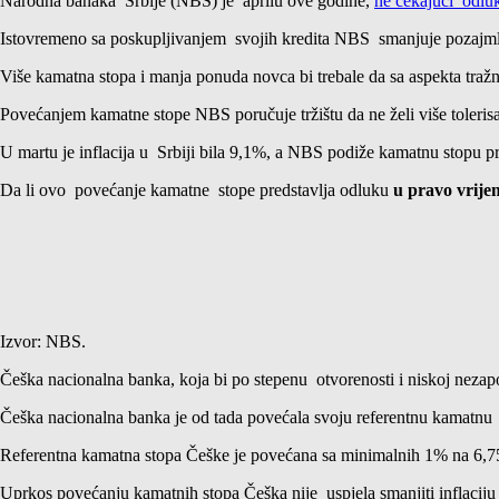
Narodna banaka Srbije (NBS) je aprilu ove godine,
ne čekajući odlu
Istovremeno sa poskupljivanjem svojih kredita NBS smanjuje pozajm
Više kamatna stopa i manja ponuda novca bi trebale da sa aspekta tražn
Povećanjem kamatne stope NBS poručuje tržištu da ne želi više tolerisa
U martu je inflacija u Srbiji bila 9,1%, a NBS podiže kamatnu stopu pr
Da li ovo povećanje kamatne stope predstavlja odluku
u pravo vrije
Izvor: NBS.
Češka nacionalna banka, koja bi po stepenu otvorenosti i niskoj nezapos
Češka nacionalna banka je od tada povećala svoju referentnu kamatnu 
Referentna kamatna stopa Češke je povećana sa minimalnih 1% na 6,7
Uprkos povećanju kamatnih stopa Češka nije uspjela smanjiti inflacij