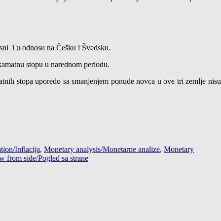
kasni i u odnosu na Češku i Švedsku.
 kamatnu stopu u narednom periodu.
kamatnih stopa uporedo sa smanjenjem ponude novca u ove tri zemlje nisu
ation/Inflacija
,
Monetary analysis/Monetarne analize
,
Monetary
w from side/Pogled sa strane