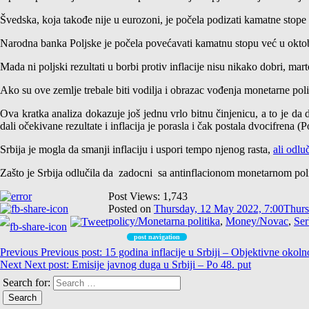
Švedska, koja takođe nije u eurozoni, je počela podizati kamatne stope 
Narodna banka Poljske je počela povećavati kamatnu stopu već u okto
Mada ni poljski rezultati u borbi protiv inflacije nisu nikako dobri, ma
Ako su ove zemlje trebale biti vodilja i obrazac vođenja monetarne p
Ova kratka analiza dokazuje još jednu vrlo bitnu činjenicu, a to je da 
dali očekivane rezultate i inflacija je porasla i čak postala dvocifrena (
Srbija je mogla da smanji inflaciju i uspori tempo njenog rasta,
ali odluč
Zašto je Srbija odlučila da zadocni sa antinflacionom monetarnom po
Post Views:
1,743
Posted on
Thursday, 12 May 2022, 7:00
Thurs
policy/Monetarna politika
,
Money/Novac
,
Ser
post navigation
Previous
Previous post:
15 godina inflacije u Srbiji – Objektivne okoln
Next
Next post:
Emisije javnog duga u Srbiji – Po 48. put
Search for: