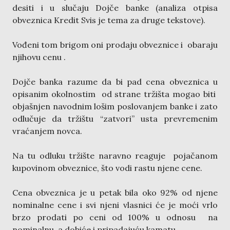
desiti i u slučaju Dojče banke (analiza otpisa
obveznica Kredit Svis je tema za druge tekstove).
Vođeni tom brigom oni prodaju obveznice i obaraju
njihovu cenu .
Dojče banka razume da bi pad cena obveznica u
opisanim okolnostim od strane tržišta mogao biti
objašnjen navodnim lošim poslovanjem banke i zato
odlučuje da tržištu “zatvori” usta prevremenim
vraćanjem novca.
Na tu odluku tržište naravno reaguje pojačanom
kupovinom obveznice, što vodi rastu njene cene.
Cena obveznica je u petak bila oko 92% od njene
nominalne cene i svi njeni vlasnici će je moći vrlo
brzo prodati po ceni od 100% u odnosu na
nominalnu, a dobiće i pripadajuću kamatu.