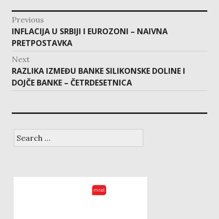
post
Previous
navigation
Previous
INFLACIJA U SRBIJI I EUROZONI – NAIVNA
post:
PRETPOSTAVKA
Next
Next
RAZLIKA IZMEĐU BANKE SILIKONSKE DOLINE I
post:
DOJČE BANKE – ČETRDESETNICA
Search
for: