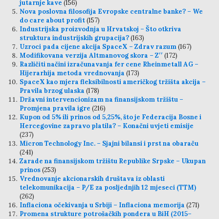
jutarnje kave
(156)
Nova poslovna filosofija Evropske centralne banke? – We
do care about profit
(157)
Industrijska proizvodnja u Hrvatskoj – Što otkriva
struktura industrijskih grupacija?
(163)
Uzroci pada cijene akcija SpaceX – Zdrav razum
(167)
Modifikovana verzija Altmanovog skora – Z′′
(172)
Različiti načini izračunavanja fer cene Rheinmetall AG –
Hijerarhija metoda vrednovanja
(173)
SpaceX kao mjera fleksibilnosti američkog tržišta akcija –
Pravila brzog ulaska
(178)
Državni intervencionizam na finansijskom tržištu –
Promjena pravila igre
(216)
Kupon od 5% ili prinos od 5,25%, što je Federacija Bosne i
Hercegovine zapravo platila? – Konačni uvjeti emisije
(237)
Micron Technology Inc. – Sjajni bilansi i prst na obaraču
(241)
Zarade na finansijskom tržištu Republike Srpske – Ukupan
prinos
(253)
Vrednovanje akcionarskih društava iz oblasti
telekomunikacija – P/E za posljednjih 12 mjeseci (TTM)
(262)
Inflaciona očekivanja u Srbiji – Inflaciona memorija
(271)
Promena strukture potrošačkih pondera u BiH (2015–