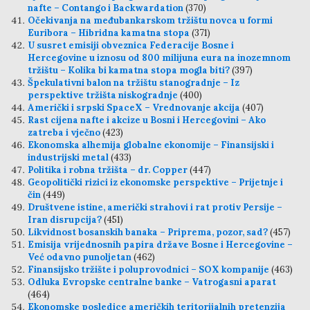
nafte – Contango i Backwardation
(370)
Očekivanja na međubankarskom tržištu novca u formi
Euribora – Hibridna kamatna stopa
(371)
U susret emisiji obveznica Federacije Bosne i
Hercegovine u iznosu od 800 milijuna eura na inozemnom
tržištu – Kolika bi kamatna stopa mogla biti?
(397)
Špekulativni balon na tržištu stanogradnje – Iz
perspektive tržišta niskogradnje
(400)
Američki i srpski SpaceX – Vrednovanje akcija
(407)
Rast cijena nafte i akcize u Bosni i Hercegovini – Ako
zatreba i vječno
(423)
Ekonomska alhemija globalne ekonomije – Finansijski i
industrijski metal
(433)
Politika i robna tržišta – dr. Copper
(447)
Geopolitički rizici iz ekonomske perspektive – Prijetnje i
čin
(449)
Društvene istine, američki strahovi i rat protiv Persije –
Iran disrupcija?
(451)
Likvidnost bosanskih banaka – Priprema, pozor, sad?
(457)
Emisija vrijednosnih papira države Bosne i Hercegovine –
Već odavno punoljetan
(462)
Finansijsko tržište i poluprovodnici – SOX kompanije
(463)
Odluka Evropske centralne banke – Vatrogasni aparat
(464)
Ekonomske posledice američkih teritorijalnih pretenzija