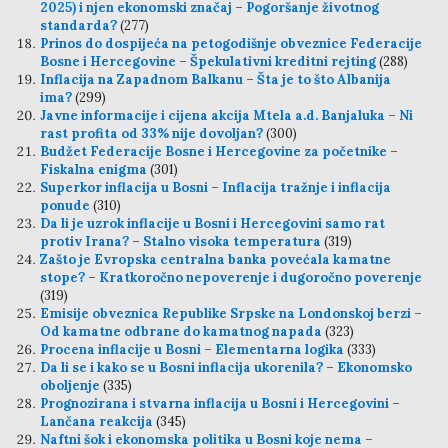
2025) i njen ekonomski značaj – Pogoršanje životnog
standarda?
(277)
Prinos do dospijeća na petogodišnje obveznice Federacije
Bosne i Hercegovine – Špekulativni kreditni rejting
(288)
Inflacija na Zapadnom Balkanu – Šta je to što Albanija
ima?
(299)
Javne informacije i cijena akcija Mtela a.d. Banjaluka – Ni
rast profita od 33% nije dovoljan?
(300)
Budžet Federacije Bosne i Hercegovine za početnike –
Fiskalna enigma
(301)
Superkor inflacija u Bosni – Inflacija tražnje i inflacija
ponude
(310)
Da li je uzrok inflacije u Bosni i Hercegovini samo rat
protiv Irana? – Stalno visoka temperatura
(319)
Zašto je Evropska centralna banka povećala kamatne
stope? – Kratkoročno nepoverenje i dugoročno poverenje
(319)
Emisije obveznica Republike Srpske na Londonskoj berzi –
Od kamatne odbrane do kamatnog napada
(323)
Procena inflacije u Bosni – Elementarna logika
(333)
Da li se i kako se u Bosni inflacija ukorenila? – Ekonomsko
oboljenje
(335)
Prognozirana i stvarna inflacija u Bosni i Hercegovini –
Lančana reakcija
(345)
Naftni šok i ekonomska politika u Bosni koje nema –