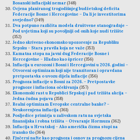
Bosanski inflacijski nemar
(348)
Ocjena planiranog trogodišnjeg budžetskog deficita
Federacije Bosne i Hercegovine – Da li je investitorima
svejedno?
(349)
Dva potpuno različita modela društvene stanogradnje –
Pod uvjetima koji su povoljniji od onih koje nudi tržište
(352)
Jedno skriveno ekonomsko upozorenje za Republiku
Srpsku – Stara pravila koja ne važe
(353)
Kamatna stopa na javni dug Federacije Bosne i
Hercegovine – Hladno kao špricer
(356)
Inflacija u eurozoni i Bosni i Hercegovini u 2026. godini –
Otvoreni optimizam koji nije tranzitoran i opravdana
pretpostavka o uvozu dijela inflacije
(356)
Prognoza inflacije u Bosni za 2026. – Pretpostavke
prognoze i inflaciona očekivanja
(357)
Ekonomski rast u Republici Srpskoj i pad tržišta akcija –
Jedna čudna pojava
(358)
Realni optimizam Evropske centralne banke? –
Neukorenjena inflacija
(361)
Posljedice primirja u zalivskom ratu na svjetska
finansijska i robna tržišta – Otvaranje Hormuza
(362)
Inflacija u Hrvatskoj – Ako američka čizma stupi na
iransko tlo
(364)
Fjučersi nafte kao prognoza i osnov za prognozu cijena