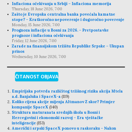
Inflaciona očekivanja u Srbiji – Inflaciona memorija
Thursday, 18 June 2026, 7:00
Zašto je Evropska centralna banka povećala kamatne
stope? – Kratkoročno nepoverenje i dugoročno poverenje
Monday, 15 June 2026, 7:00
Prognoza inflacije u Bosni za 2026. – Pretpostavke
prognoze i inflaciona očekivanja
Friday, 12 June 2026, 7:00
Zarade na finansijskom tržištu Republike Srpske – Ukupan
prinos
Wednesday, 10 June 2026, 7:00
ČITANOST OBJAVA
Empirijska potvrda različitog tržišnog rizika akcija Mtela
a.d. Banjaluka i SpaceX-a
(119)
Koliko cijena akcije mijenja Altmanov Z skor? Primjer
kompanije SpaceX
(140)
Struktura maturanata srednjih škola u Bosni i
Hercegovini i ekonomski razvoj – Era vještačke
inteligencije
(153)
Američki i srpski SpaceX ponovo u raskoraku – Nakon