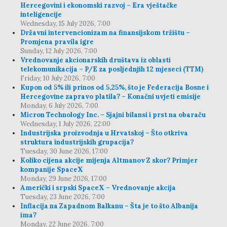
Hercegovini i ekonomski razvoj – Era vještačke
inteligencije
Wednesday, 15 July 2026, 7:00
Državni intervencionizam na finansijskom tržištu –
Promjena pravila igre
Sunday, 12 July 2026, 7:00
Vrednovanje akcionarskih društava iz oblasti
telekomunikacija – P/E za posljednjih 12 mjeseci (TTM)
Friday, 10 July 2026, 7:00
Kupon od 5% ili prinos od 5,25%, što je Federacija Bosne i
Hercegovine zapravo platila? – Konačni uvjeti emisije
Monday, 6 July 2026, 7:00
Micron Technology Inc. – Sjajni bilansi i prst na obaraču
Wednesday, 1 July 2026, 22:00
Industrijska proizvodnja u Hrvatskoj – Što otkriva
struktura industrijskih grupacija?
Tuesday, 30 June 2026, 17:00
Koliko cijena akcije mijenja Altmanov Z skor? Primjer
kompanije SpaceX
Monday, 29 June 2026, 17:00
Američki i srpski SpaceX – Vrednovanje akcija
Tuesday, 23 June 2026, 7:00
Inflacija na Zapadnom Balkanu – Šta je to što Albanija
ima?
Monday, 22 June 2026, 7:00