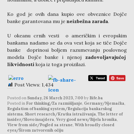
Ko god je ovih dana kupio ove obveznice Dojče
banke garantovana mu je
neizbežna zarada
.
U okeanu crnih vesti o američkim i evropskim
bankama nadamo se da ova vest koja se tiče Dojče
banke doprinosi boljem razumevanju poslovnog
modela Dojče banke i njenoj
zadovoljavajućoj
likvidnosti
koja iz toga proizilazi.
Post Views:
1,434
Posted on
Sunday, 26 March 2023, 7:00
by
Bife.ba
Posted in
For thinking/Za razmišljanje
,
Germany/Njemačka
,
Regulation of banking system/Regulacija bankarskog
sistema
,
Short research/Kratka istraživanja
,
The letter of
insider/Slovo insajdera
,
Very good news/Bijela hronika
,
View from side/Pogled sa strane
,
With broadly closed
eyes/Širom zatvorenih očiju