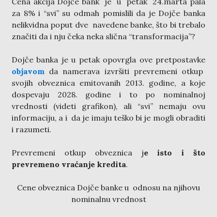
Cena akcija Dojče bank je u petak 24.marta pala
za 8% i “svi” su odmah pomislili da je Dojče banka
nelikvidna poput dve navedene banke, što bi trebalo
značiti da i nju čeka neka slična “transformacija”?
Dojče banka je u petak opovrgla ove pretpostavke
objavom
da namerava izvršiti prevremeni otkup
svojih obveznica emitovanih 2013. godine, a koje
dospevaju 2028. godine i to po nominalnoj
vrednosti (videti grafikon), ali “svi” nemaju ovu
informaciju, a i da je imaju teško bi je mogli obraditi
i razumeti.
Prevremeni otkup obveznica j
e isto i što
prevremeno vraćanje kredita
.
Cene obveznica Dojče banke u odnosu na njihovu
nominalnu vrednost