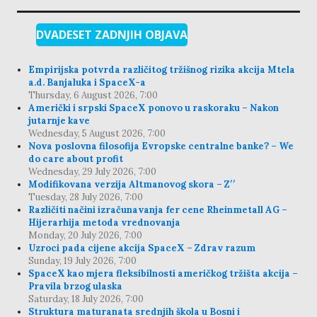
DVADESET ZADNJIH OBJAVA
Empirijska potvrda različitog tržišnog rizika akcija Mtela
a.d. Banjaluka i SpaceX-a
Thursday, 6 August 2026, 7:00
Američki i srpski SpaceX ponovo u raskoraku – Nakon
jutarnje kave
Wednesday, 5 August 2026, 7:00
Nova poslovna filosofija Evropske centralne banke? – We
do care about profit
Wednesday, 29 July 2026, 7:00
Modifikovana verzija Altmanovog skora – Z′′
Tuesday, 28 July 2026, 7:00
Različiti načini izračunavanja fer cene Rheinmetall AG –
Hijerarhija metoda vrednovanja
Monday, 20 July 2026, 7:00
Uzroci pada cijene akcija SpaceX – Zdrav razum
Sunday, 19 July 2026, 7:00
SpaceX kao mjera fleksibilnosti američkog tržišta akcija –
Pravila brzog ulaska
Saturday, 18 July 2026, 7:00
Struktura maturanata srednjih škola u Bosni i