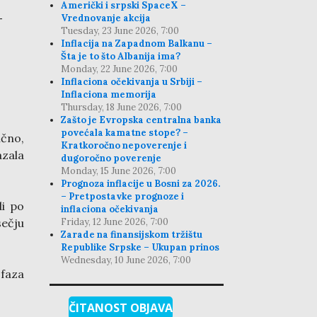
Američki i srpski SpaceX –
–
Vrednovanje akcija
Tuesday, 23 June 2026, 7:00
Inflacija na Zapadnom Balkanu –
Šta je to što Albanija ima?
Monday, 22 June 2026, 7:00
Inflaciona očekivanja u Srbiji –
Inflaciona memorija
Thursday, 18 June 2026, 7:00
Zašto je Evropska centralna banka
povećala kamatne stope? –
ično,
Kratkoročno nepoverenje i
azala
dugoročno poverenje
Monday, 15 June 2026, 7:00
Prognoza inflacije u Bosni za 2026.
– Pretpostavke prognoze i
di po
inflaciona očekivanja
sečju
Friday, 12 June 2026, 7:00
Zarade na finansijskom tržištu
Republike Srpske – Ukupan prinos
Wednesday, 10 June 2026, 7:00
faza
ČITANOST OBJAVA