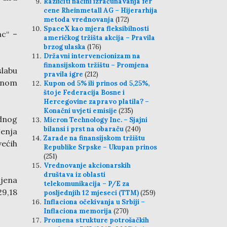
Različiti načini izračunavanja fer
cene Rheinmetall AG – Hijerarhija
metoda vrednovanja
(172)
SpaceX kao mjera fleksibilnosti
c“ –
američkog tržišta akcija – Pravila
brzog ulaska
(176)
Državni intervencionizam na
finansijskom tržištu – Promjena
labu
pravila igre
(212)
avnom
Kupon od 5% ili prinos od 5,25%,
što je Federacija Bosne i
Hercegovine zapravo platila? –
Konačni uvjeti emisije
(235)
dnog
Micron Technology Inc. – Sjajni
bilansi i prst na obaraču
(240)
đenja
Zarade na finansijskom tržištu
većih
Republike Srpske – Ukupan prinos
(251)
Vrednovanje akcionarskih
društava iz oblasti
njena
telekomunikacija – P/E za
29,18
posljednjih 12 mjeseci (TTM)
(259)
Inflaciona očekivanja u Srbiji –
Inflaciona memorija
(270)
Promena strukture potrošačkih