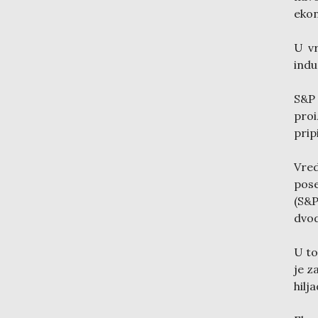
ekon
U v
indu
S&P
proi
prip
Vre
pose
(S&P
dvod
U to
je z
hilj