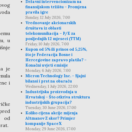
Državni intervencionizam na
novog
finansijskom tržištu – Promjena
zvoda
pravila igre
Sunday, 12 July 2026, 7:00
Vrednovanje akcionarskih
društava iz oblasti
njemu
telekomunikacija – P/E za
posljednjih 12 mjeseci (TTM)
u, u
Friday, 10 July 2026, 7:00
šnje
Kupon od 5% ili prinos od 5,25%,
što je Federacija Bosne i
Hercegovine zapravo platila? –
Konačni uvjeti emisije
a je
Monday, 6 July 2026, 7:00
enula
Micron Technology Inc. – Sjajni
bilansi i prst na obaraču
ene i
Wednesday, 1 July 2026, 22:00
Industrijska proizvodnja u
Hrvatskoj – Što otkriva struktura
industrijskih grupacija?
ičke
Tuesday, 30 June 2026, 17:00
apred
Koliko cijena akcije mijenja
i od
Altmanov Z skor? Primjer
kompanije SpaceX
rat.
Monday, 29 June 2026, 17:00