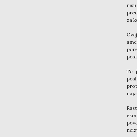
nisu
pred
za k
Ovaj
ame
por
pos
To 
posl
prot
naja
Ras
ekon
pov
neiz