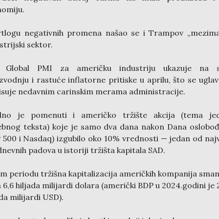
omiju.
rtlogu negativnih promena našao se i Trampov „mezima
strijski sektor.
 Global PMI za američku industriju ukazuje na s
zvodnju i rastuće inflatorne pritiske u aprilu, što se ugl
isuje nedavnim carinskim merama administracije.
dno je pomenuti i američko tržište akcija (tema je
bnog teksta) koje je samo dva dana nakon Dana oslobo
 500 i Nasdaq) izgubilo oko 10% vrednosti — jedan od naj
nevnih padova u istoriji tržišta kapitala SAD.
m periodu tržišna kapitalizacija američkih kompanija sma
a 6,6 hiljada milijardi dolara (američki BDP u 2024.godini je 
ada milijardi USD).