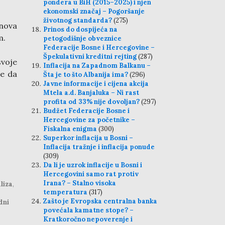
pondera u BiH (2015–2025) i njen
ekonomski značaj – Pogoršanje
životnog standarda?
(275)
nova
Prinos do dospijeća na
m.
petogodišnje obveznice
Federacije Bosne i Hercegovine –
Špekulativni kreditni rejting
(287)
svoje
Inflacija na Zapadnom Balkanu –
se da
Šta je to što Albanija ima?
(296)
Javne informacije i cijena akcija
Mtela a.d. Banjaluka – Ni rast
profita od 33% nije dovoljan?
(297)
Budžet Federacije Bosne i
Hercegovine za početnike –
Fiskalna enigma
(300)
Superkor inflacija u Bosni –
Inflacija tražnje i inflacija ponude
(309)
Da li je uzrok inflacije u Bosni i
Hercegovini samo rat protiv
Irana? – Stalno visoka
liza
,
temperatura
(317)
Zašto je Evropska centralna banka
dni
povećala kamatne stope? –
Kratkoročno nepoverenje i