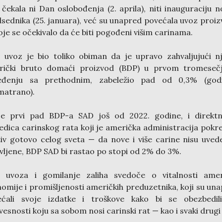
 čekala ni Dan oslobođenja (2. aprila), niti inauguraciju 
sednika (25. januara), već su unapred povećala uvoz proi
oje se očekivalo da će biti pogođeni višim carinama.
 uvoz je bio toliko obiman da je upravo zahvaljujući 
rički bruto domaći proizvod (BDP) u prvom tromesečj
eđenju sa prethodnim, zabeležio pad od 0,3% (godi
matrano).
je prvi pad BDP-a SAD još od 2022. godine, i direktn
edica carinskog rata koji je američka administracija pokr
iv gotovo celog sveta — da nove i više carine nisu uved
vljene, BDP SAD bi rastao po stopi od 2% do 3%.
t uvoza i gomilanje zaliha svedoče o vitalnosti amer
omije i promišljenosti američkih preduzetnika, koji su un
ećali svoje izdatke i troškove kako bi se obezbedil
vesnosti koju sa sobom nosi carinski rat — kao i svaki drugi 