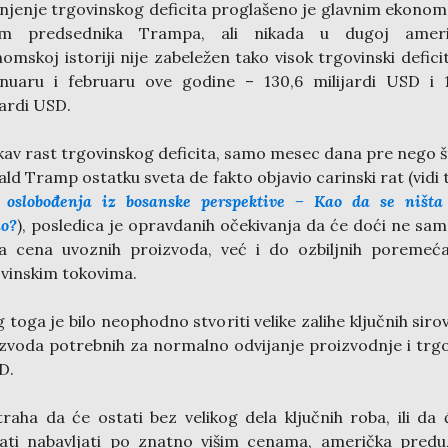
jenje trgovinskog deficita proglašeno je glavnim ekono
jem predsednika Trampa, ali nikada u dugoj ameri
omskoj istoriji nije zabeležen tako visok trgovinski defici
nuaru i februaru ove godine – 130,6 milijardi USD i 
jardi USD.
av rast trgovinskog deficita, samo mesec dana pre nego š
ld Tramp ostatku sveta de fakto objavio carinski rat (vidi 
oslobođenja iz bosanske perspektive – Kao da se ništa
lo?
), posledica je opravdanih očekivanja da će doći ne sa
a cena uvoznih proizvoda, već i do ozbiljnih poremeć
vinskim tokovima.
 toga je bilo neophodno stvoriti velike zalihe ključnih sirov
zvoda potrebnih za normalno odvijanje proizvodnje i trg
D.
traha da će ostati bez velikog dela ključnih roba, ili da 
ati nabavljati po znatno višim cenama, američka predu