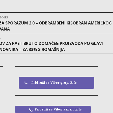
p
ious
o
s
ZA SPORAZUM 2.0 – ODBRAMBENI KIŠOBRAN AMERIČKOG
t
n
VANA
a
v
i
g
t
a
t
OV ZA RAST BRUTO DOMAĆEG PROIZVODA PO GLAVI
i
o
NOVNIKA – ZA 33% SIROMAŠNIJA
n
Pridruži se Viber grupi Bife
Pridruži se Viber kanalu
Bife