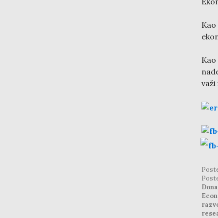
Ekon
Kao
ekon
Kao 
nade
važi
Post
Post
Dona
Econ
razv
rese