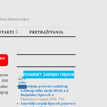
og | Bijela hronika |
NTAKTI
PRETRAŽIVANJA
ain
DVADESET ZADNJIH OBJAVA
lavna
 100
alne
Empirijska potvrda različitog
tržišnog rizika akcija Mtela a.d.
rugog
Banjaluka i SpaceX-a
Thursday, 6 August 2026, 7:00
Američki i srpski SpaceX ponovo u