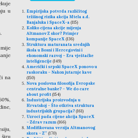
ekuje
uju u
Empirijska potvrda različitog
tržišnog rizika akcija Mtela a.d.
Banjaluka i SpaceX-a
(115)
Koliko cijena akcije mijenja
.
Altmanov Z skor? Primjer
kompanije SpaceX
(136)
Struktura maturanata srednjih
mije
škola u Bosni i Hercegovini i
anje
ekonomski razvoj – Era vještačke
inteligencije
(149)
Američki i srpski SpaceX ponovo u
raskoraku – Nakon jutarnje kave
ći na
(150)
Nova poslovna filosofija Evropske
centralne banke? – We do care
about profit
(154)
60%,
Industrijska proizvodnja u
Hrvatskoj – Što otkriva struktura
dine,
industrijskih grupacija?
(161)
Uzroci pada cijene akcija SpaceX
– Zdrav razum
(166)
Modifikovana verzija Altmanovog
siju,
skora – Z′′
(170)
širu