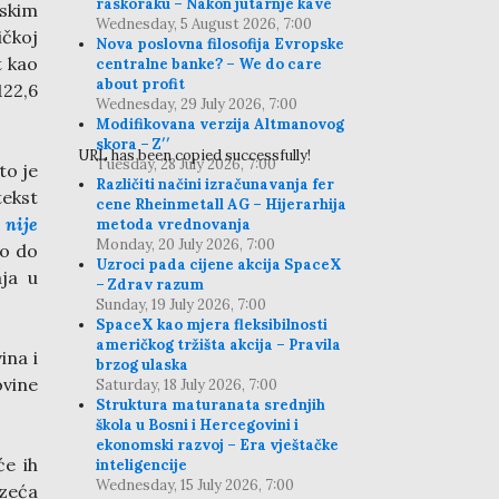
raskoraku – Nakon jutarnje kave
mskim
Wednesday, 5 August 2026, 7:00
čkoj
Nova poslovna filosofija Evropske
t kao
centralne banke? – We do care
about profit
122,6
Wednesday, 29 July 2026, 7:00
Modifikovana verzija Altmanovog
skora – Z′′
URL has been copied successfully!
Tuesday, 28 July 2026, 7:00
to je
Različiti načini izračunavanja fer
tekst
cene Rheinmetall AG – Hijerarhija
 nije
metoda vrednovanja
Monday, 20 July 2026, 7:00
mo do
Uzroci pada cijene akcija SpaceX
aja u
– Zdrav razum
Sunday, 19 July 2026, 7:00
SpaceX kao mjera fleksibilnosti
američkog tržišta akcija – Pravila
ina i
brzog ulaska
ovine
Saturday, 18 July 2026, 7:00
Struktura maturanata srednjih
škola u Bosni i Hercegovini i
ekonomski razvoj – Era vještačke
će ih
inteligencije
Wednesday, 15 July 2026, 7:00
zeća