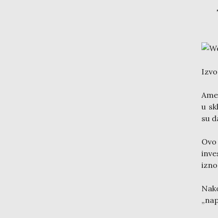
Izvo
Amer
u sk
su d
Ovo 
inve
izno
Nak
„nap