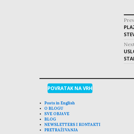
Prev
PLA
P
STE
r
e
Nex
v
USL
N
i
STA
e
o
x
u
t
s
p
p
o
POVRATAK NA VRH
o
s
s
t
Posts in English
t
O BLOGU
:
:
SVE OBJAVE
BLOG
NEWSLETTERS I KONTAKTI
PRETRAŽIVANJA