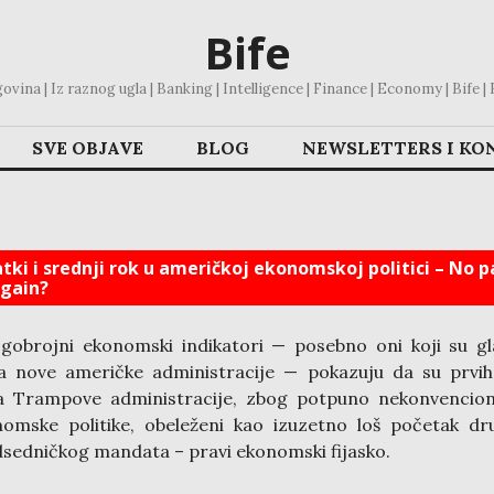
Bife
vina | Iz raznog ugla | Banking | Intelligence | Finance | Economy | Bife | Bl
SVE OBJAVE
BLOG
NEWSLETTERS I KO
tki i srednji rok u američkoj ekonomskoj politici – No p
 gain?
obrojni ekonomski indikatori — posebno oni koji su g
a nove američke administracije — pokazuju da su prvih
a Trampove administracije, zbog potpuno nekonvencion
omske politike, obeleženi kao izuzetno loš početak d
sedničkog mandata – pravi ekonomski fijasko.