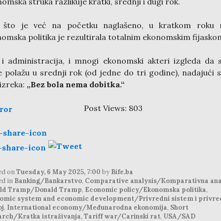
omska struka razlikuje kratki, srednji i dugi rok.
 što je već na početku naglašeno, u kratkom roku 
omska politika je rezultirala totalnim ekonomskim fijasko
i administracija, i mnogi ekonomski akteri izgleda da 
 polažu u srednji rok (od jedne do tri godine), nadajući 
 izreka:
„Bez bola nema dobitka.“
Post Views:
803
ed on
Tuesday, 6 May 2025, 7:00
by
Bife.ba
ed in
Banking/Bankarstvo
,
Comparative analysis/Komparativna ana
ld Tramp/Donald Tramp
,
Economic policy/Ekonomska politika
,
omic system and economic development/Privredni sistem i privre
oj
,
International economy/Međunarodna ekonomija
,
Short
arch/Kratka istraživanja
,
Tariff war/Carinski rat
,
USA/SAD