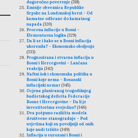
dugoročno poverenje
(318)
Emisije obveznica Republike
Srpske na Londonskoj berzi – Od
kamatne odbrane do kamatnog
napada
(320)
Procena inflacije u Bosni –
Elementarna logika
(329)
Da li se i kako se u Bosni inflacija
ukorenila? – Ekonomsko oboljenje
(333)
Prognozirana i stvarna inflacija u
Bosni i Hercegovini – Lančana
reakcija
(342)
Naftni šok i ekonomska politika u
Bosni koje nema – Bosanski
inflacijski nemar
(345)
Ocjena planiranog trogodišnjeg
budžetskog deficita Federacije
Bosne i Hercegovine – Da li je
investitorima svejedno?
(346)
Dva potpuno različita modela
društvene stanogradnje – Pod
uvjetima koji su povoljniji od onih
koje nudi tržište
(349)
Inflacija u eurozoni i Bosni i