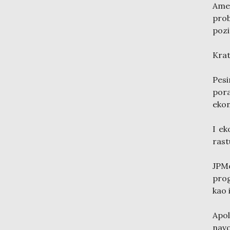
Amer
prob
pozi
Krat
Pes
por
ekon
I ek
rast
JPM
prog
kao 
Apol
nav