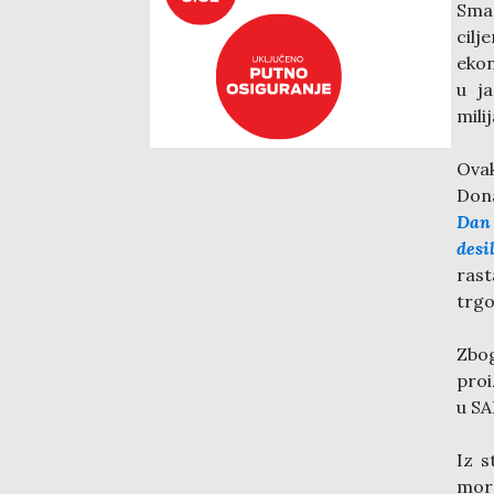
Sman
cil
ekon
u ja
mili
Ovak
Dona
Dan 
desi
rast
trgo
Zbog
proi
u SA
Iz s
mor