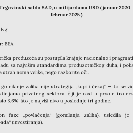
Trgovinski saldo SAD, u milijardama USD (januar 2020 
februar 2025.)
r: BEA.
ička preduzeća su postupila krajnje racionalno i pragmat
ladu sa najvišim standardima preduzetničkog duha, i pok
a strah nema velike, nego razborite oči.
gomilanje zaliha nije strategija „kupi i čekaj“ — to se vi
sticijama privatnog sektora, čiji je rast u prvom trome
sio 3,6%, što je najviši nivo u poslednje tri godine.
on faze „povlačenja“ (gomilanja zaliha), usledila je 
ada“ (investiranja).