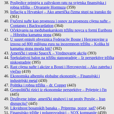
Posljedice primirja u zalivskom ratu na svjetska finansijska i
robna tržišta – Otvaranje Hormuza
(359)
Inflacija u Hrvatskoj – Ako američka čizma stupi na iransko tlo
(361)
Fjučersi nafte kao prognoza i osnov za prognozu cijena nafte –
Contango i Backwardation
(364)
Očekivanja na međubankarskom tržištu novca u formi Euribora
– Hibridna kamatna stopa
(366)
U susret emisiji obveznica Federacije Bosne i Hercegovine u
iznosu od 800 milijuna eura na inozemnom tržištu – Kolika bi
kamatna stopa mogla biti?
(392)
Američki i srpski SpaceX – Vrednovanje akcija
(393)
Špekulativni balon na tržištu stanogradnje – Iz perspektive tržišta
niskogradnje
(395)
Rast cijena nafte i akcize u Bosni i Hercegovini – Ako zatreba i
vječno
(419)
Ekonomska alhemija globalne ekonomije – Finansijski i
industrijski metal
(430)
Politika i robna tržišta – dr. Copper
(443)
Geopolitički rizici iz ekonomske perspektive – Prijetnje i čin
(445)
Društvene istine, američki strahovi i rat protiv Persije – Iran
disrupcija?
(445)
Likvidnost bosanskih banaka – Priprema, pozor, sad?
(454)
Finansijsko tržište i poluprovodnici – SOX kompanije
(459)