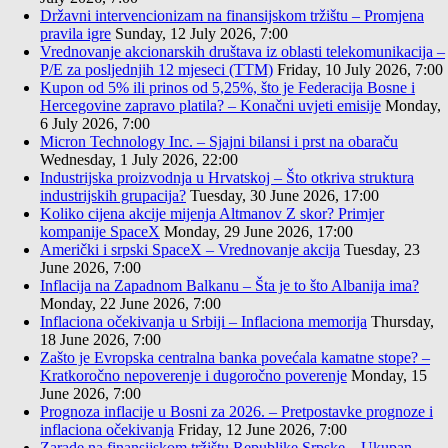
Državni intervencionizam na finansijskom tržištu – Promjena
pravila igre
Sunday, 12 July 2026, 7:00
Vrednovanje akcionarskih društava iz oblasti telekomunikacija –
P/E za posljednjih 12 mjeseci (TTM)
Friday, 10 July 2026, 7:00
Kupon od 5% ili prinos od 5,25%, što je Federacija Bosne i
Hercegovine zapravo platila? – Konačni uvjeti emisije
Monday,
6 July 2026, 7:00
Micron Technology Inc. – Sjajni bilansi i prst na obaraču
Wednesday, 1 July 2026, 22:00
Industrijska proizvodnja u Hrvatskoj – Što otkriva struktura
industrijskih grupacija?
Tuesday, 30 June 2026, 17:00
Koliko cijena akcije mijenja Altmanov Z skor? Primjer
kompanije SpaceX
Monday, 29 June 2026, 17:00
Američki i srpski SpaceX – Vrednovanje akcija
Tuesday, 23
June 2026, 7:00
Inflacija na Zapadnom Balkanu – Šta je to što Albanija ima?
Monday, 22 June 2026, 7:00
Inflaciona očekivanja u Srbiji – Inflaciona memorija
Thursday,
18 June 2026, 7:00
Zašto je Evropska centralna banka povećala kamatne stope? –
Kratkoročno nepoverenje i dugoročno poverenje
Monday, 15
June 2026, 7:00
Prognoza inflacije u Bosni za 2026. – Pretpostavke prognoze i
inflaciona očekivanja
Friday, 12 June 2026, 7:00
Zarade na finansijskom tržištu Republike Srpske – Ukupan