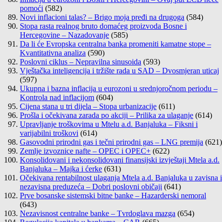
pomoći
(582)
Novi inflacioni talas? – Brigo moja pređi na drugoga
(584)
Stopa rasta realnog bruto domaćeg proizvoda Bosne i
Hercegovine – Nazadovanje
(585)
Da li će Evropska centralna banka promeniti kamatne stope –
Kvantitativna analiza
(590)
Poslovni ciklus – Nepravilna sinusoida
(593)
Vještačka inteligencija i tržište rada u SAD – Dvosmjeran uticaj
(597)
Ukupna i bazna inflacija u eurozoni u srednjoročnom periodu –
Kontrola nad inflacijom
(604)
Cijena stana u tri dijela – Stopa urbanizacije
(611)
Prošla i očekivana zarada po akciji – Prilika za ulaganje
(614)
Upravljanje troškovima u Mtelu a.d. Banjaluka – Fiksni i
varijabilni troškovi
(614)
Gasovodni prirodni gas i tečni prirodni gas – LNG premija
(621)
Zemlje izvoznice nafte – OPEC i OPEC+
(622)
Konsolidovani i nekonsolidovani finansijski izvještaji Mtela a.d.
Banjaluka – Majka i ćerke
(631)
Očekivana rentabilnost ulaganja Mtela a.d. Banjaluka u zavisna i
nezavisna preduzeća – Dobri poslovni običaji
(641)
Prve bosanske sistemski bitne banke – Hazarderski nemoral
(643)
Nezavisnost centralne banke – Tvrdoglava mazga
(654)