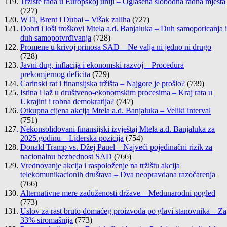
Tržište rada u Europskoj uniji – Oglašena slobodna radna mjesta
(727)
WTI, Brent i Dubai – Višak zaliha
(727)
Dobri i loši troškovi Mtela a.d. Banjaluka – Duh samoporicanja i
duh samopotvrđivanja
(728)
Promene u krivoj prinosa SAD – Ne valja ni jedno ni drugo
(728)
Javni dug, inflacija i ekonomski razvoj – Procedura
prekomjernog deficita
(729)
Carinski rat i finansijska tržišta – Najgore je prošlo?
(739)
Istina i laž u društveno-ekonomskim procesima – Kraj rata u
Ukrajini i robna demokratija?
(747)
Otkupna cijena akcija Mtela a.d. Banjaluka – Veliki interval
(751)
Nekonsolidovani finansijski izvještaj Mtela a.d. Banjaluka za
2025.godinu – Liderska pozicija
(754)
Donald Tramp vs. Džej Pauel – Najveći pojedinačni rizik za
nacionalnu bezbednost SAD
(766)
Vrednovanje akcija i raspoloženje na tržištu akcija
telekomunikacionih društava – Dva neopravdana razočarenja
(766)
Alternativne mere zaduženosti države – Međunarodni pogled
(773)
Uslov za rast bruto domaćeg proizvoda po glavi stanovnika – Za
33% siromašnija
(773)