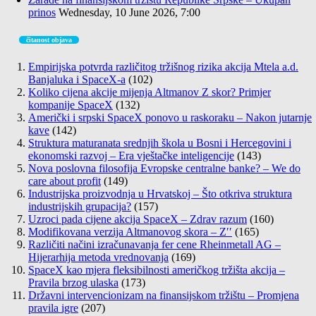
prinos
Wednesday, 10 June 2026, 7:00
čitanost objava
Empirijska potvrda različitog tržišnog rizika akcija Mtela a.d.
Banjaluka i SpaceX-a
(102)
Koliko cijena akcije mijenja Altmanov Z skor? Primjer
kompanije SpaceX
(132)
Američki i srpski SpaceX ponovo u raskoraku – Nakon jutarnje
kave
(142)
Struktura maturanata srednjih škola u Bosni i Hercegovini i
ekonomski razvoj – Era vještačke inteligencije
(143)
Nova poslovna filosofija Evropske centralne banke? – We do
care about profit
(149)
Industrijska proizvodnja u Hrvatskoj – Što otkriva struktura
industrijskih grupacija?
(157)
Uzroci pada cijene akcija SpaceX – Zdrav razum
(160)
Modifikovana verzija Altmanovog skora – Z′′
(165)
Različiti načini izračunavanja fer cene Rheinmetall AG –
Hijerarhija metoda vrednovanja
(169)
SpaceX kao mjera fleksibilnosti američkog tržišta akcija –
Pravila brzog ulaska
(173)
Državni intervencionizam na finansijskom tržištu – Promjena
pravila igre
(207)