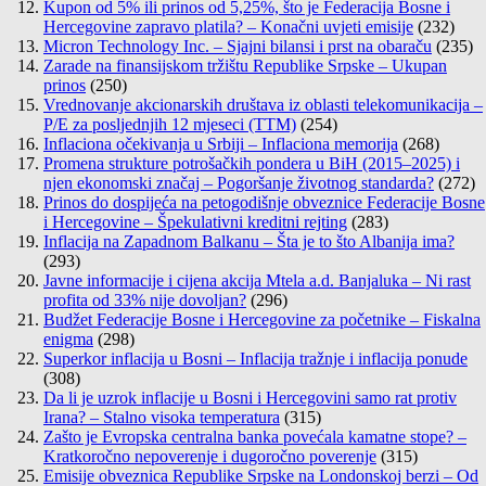
Kupon od 5% ili prinos od 5,25%, što je Federacija Bosne i
Hercegovine zapravo platila? – Konačni uvjeti emisije
(232)
Micron Technology Inc. – Sjajni bilansi i prst na obaraču
(235)
Zarade na finansijskom tržištu Republike Srpske – Ukupan
prinos
(250)
Vrednovanje akcionarskih društava iz oblasti telekomunikacija –
P/E za posljednjih 12 mjeseci (TTM)
(254)
Inflaciona očekivanja u Srbiji – Inflaciona memorija
(268)
Promena strukture potrošačkih pondera u BiH (2015–2025) i
njen ekonomski značaj – Pogoršanje životnog standarda?
(272)
Prinos do dospijeća na petogodišnje obveznice Federacije Bosne
i Hercegovine – Špekulativni kreditni rejting
(283)
Inflacija na Zapadnom Balkanu – Šta je to što Albanija ima?
(293)
Javne informacije i cijena akcija Mtela a.d. Banjaluka – Ni rast
profita od 33% nije dovoljan?
(296)
Budžet Federacije Bosne i Hercegovine za početnike – Fiskalna
enigma
(298)
Superkor inflacija u Bosni – Inflacija tražnje i inflacija ponude
(308)
Da li je uzrok inflacije u Bosni i Hercegovini samo rat protiv
Irana? – Stalno visoka temperatura
(315)
Zašto je Evropska centralna banka povećala kamatne stope? –
Kratkoročno nepoverenje i dugoročno poverenje
(315)
Emisije obveznica Republike Srpske na Londonskoj berzi – Od