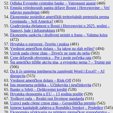
Odluka Evropske centralne banke – Vatrogasni aparat
(460)
Emisija vrijednosnih papira države Bosne i Hercegovine – Već
odavno punoljetan
(460)
Ekonomske posledice američkih teritorijalnih pretenzija prema
Grenlandu – Sell America?
(463)
Građevinska djelatnost u Bosni i Hercegovini u 2025. godini –
Stanovi, hale i infrastruktura
(470)
Ekonomija sankcija i društveni nemiri u Iranu – Valutna kriza
(472)
Hrvatska u eurozoni -Teorija i praksa
(481)
Vrednost američkog dolara – Sa jakog na slab režim?
(494)
Uzrok pada cijene zlata – Drveće ne raste do neba
(502)
Cene državnih obveznica – Pre i posle početka rata
(505)
Šta američko tržište akcija ima, a evropsko nema ? – Trump put
(506)
Da li će umjetna inteligencija zamijeniti Word i Excel? – AI
disrupcija
(515)
Vrednost američkog dolara – Risk-Off
(516)
Ista monetarna politika – Učinkovita i neučinkovita
(521)
Banke u Srbiji – Delikventni krediti
(528)
Hrvatska ekonomija u EU – 13 godina poslije
(529)
Troškovi rada – Realni rast životnog standarda
(531)
Uzroci pada cijene crnog zlata – Geopolitička premija
(542)
Izmene kapitalnih zahteva u Republici Srpskoj – Posledice
(545)
Ekonomska očekivanja na primjeru njemačkog gospodarstva –