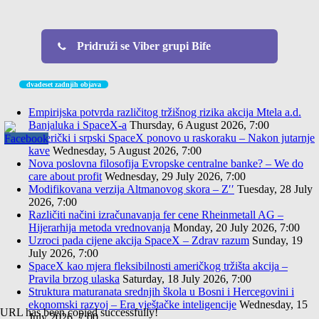
Pridruži se Viber grupi Bife
dvadeset zadnjih objava
Empirijska potvrda različitog tržišnog rizika akcija Mtela a.d.
Banjaluka i SpaceX-a
Thursday, 6 August 2026, 7:00
Američki i srpski SpaceX ponovo u raskoraku – Nakon jutarnje
kave
Wednesday, 5 August 2026, 7:00
Nova poslovna filosofija Evropske centralne banke? – We do
care about profit
Wednesday, 29 July 2026, 7:00
Modifikovana verzija Altmanovog skora – Z′′
Tuesday, 28 July
2026, 7:00
Različiti načini izračunavanja fer cene Rheinmetall AG –
Hijerarhija metoda vrednovanja
Monday, 20 July 2026, 7:00
Uzroci pada cijene akcija SpaceX – Zdrav razum
Sunday, 19
July 2026, 7:00
SpaceX kao mjera fleksibilnosti američkog tržišta akcija –
Pravila brzog ulaska
Saturday, 18 July 2026, 7:00
Struktura maturanata srednjih škola u Bosni i Hercegovini i
ekonomski razvoj – Era vještačke inteligencije
Wednesday, 15
URL has been copied successfully!
July 2026, 7:00