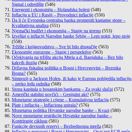
Signal i odredište
(546)
Energenti i ekonomija – Holandska bolest
(548)
Inflacija u EU i Rusiji – Provodnici inflacije
(550)
Da li će Evropska centralna banka promeniti kamatne stope –
Kvalitativna analiza
(551)
Njemački budžet i ekonomija – Stanje na terenu
(553)
Izveštaj o inflaciji Narodne banke Srbije – Lepi nokti, lepo stoje
(558)
Tržište i knjigovodstvo – Sve bi bilo drugačije
(563)
Ekonomije eurozone – Stanje i perspektive
(563)
Očekivanja na tržištu akcija Mtela a.d. Banjaluka – Bez bilo
kakvih iluzija
(564)
Državna fiskalna politika u Bosni i Hercegovini – Bezruka
Bosna?
(565)
Simpozij u Jackson Holeu, ili kako je Europa pobijedila inflaciju
– preko leđa radnika
(568)
Stopa kapitala u bosanskim bankama – Za svaki slučaj
(572)
Američki stabilni novčići – Genijalni akt?
(575)
Monetarne strategije i cijene – Kumulativna inflacija
(575)
Plate i inflacija – Inflaciona spirala?
(576)
Monetarna politika Hrvatske narodne banke – Kvazi
(580)
Nove monetarne restrikcije Hrvatske narodne banke –
Kontriranje ciklusu
(581)
Funkcije deviznih rezervi – Bezbednosna mreža
(582)
Inflacija u eurozoni i Bosni i Hercegovini – Ovaj put ECB neće