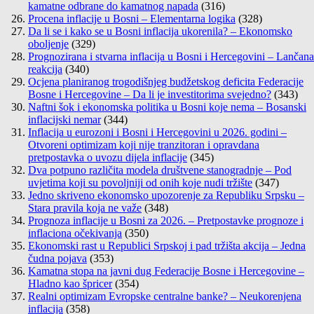
kamatne odbrane do kamatnog napada
(316)
Procena inflacije u Bosni – Elementarna logika
(328)
Da li se i kako se u Bosni inflacija ukorenila? – Ekonomsko
oboljenje
(329)
Prognozirana i stvarna inflacija u Bosni i Hercegovini – Lančana
reakcija
(340)
Ocjena planiranog trogodišnjeg budžetskog deficita Federacije
Bosne i Hercegovine – Da li je investitorima svejedno?
(343)
Naftni šok i ekonomska politika u Bosni koje nema – Bosanski
inflacijski nemar
(344)
Inflacija u eurozoni i Bosni i Hercegovini u 2026. godini –
Otvoreni optimizam koji nije tranzitoran i opravdana
pretpostavka o uvozu dijela inflacije
(345)
Dva potpuno različita modela društvene stanogradnje – Pod
uvjetima koji su povoljniji od onih koje nudi tržište
(347)
Jedno skriveno ekonomsko upozorenje za Republiku Srpsku –
Stara pravila koja ne važe
(348)
Prognoza inflacije u Bosni za 2026. – Pretpostavke prognoze i
inflaciona očekivanja
(350)
Ekonomski rast u Republici Srpskoj i pad tržišta akcija – Jedna
čudna pojava
(353)
Kamatna stopa na javni dug Federacije Bosne i Hercegovine –
Hladno kao špricer
(354)
Realni optimizam Evropske centralne banke? – Neukorenjena
inflacija
(358)