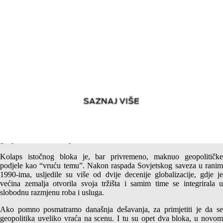
Povratak geopolitičkih podjela
Hladni rat iz prošloga vijeka, možemo definisati sukobom dva
geopolitička bloka inspirisana ideološkim razlikama.
Kolaps istočnog bloka je, bar privremeno, maknuo geopolitičke
podjele kao “vruću temu”. Nakon raspada Sovjetskog saveza u ranim
1990-ima, usljedile su više od dvije decenije globalizacije, gdje je
većina zemalja otvorila svoja tržišta i samim time se integrirala u
slobodnu razmjenu roba i usluga.
Ako pomno posmatramo današnja dešavanja, za primjetiti je da se
geopolitika uveliko vraća na scenu. I tu su opet dva bloka, u novom