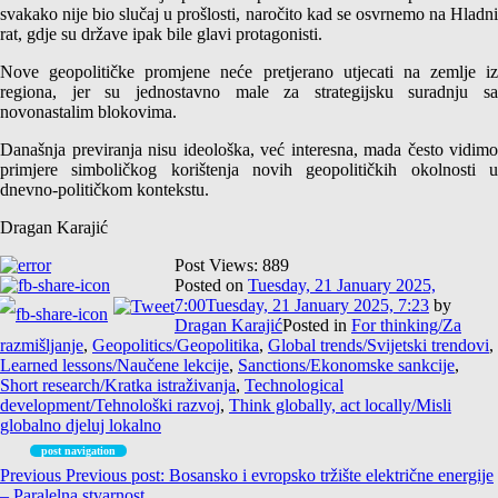
svakako nije bio slučaj u prošlosti, naročito kad se osvrnemo na Hladni
rat, gdje su države ipak bile glavi protagonisti.
Nove geopolitičke promjene neće pretjerano utjecati na zemlje iz
regiona, jer su jednostavno male za strategijsku suradnju sa
novonastalim blokovima.
Današnja previranja nisu ideološka, već interesna, mada često vidimo
primjere simboličkog korištenja novih geopolitičkih okolnosti u
dnevno-političkom kontekstu.
Dragan Karajić
Post Views:
889
Posted on
Tuesday, 21 January 2025,
7:00
Tuesday, 21 January 2025, 7:23
by
Dragan Karajić
Posted in
For thinking/Za
razmišljanje
,
Geopolitics/Geopolitika
,
Global trends/Svijetski trendovi
,
Learned lessons/Naučene lekcije
,
Sanctions/Ekonomske sankcije
,
Short research/Kratka istraživanja
,
Technological
development/Tehnološki razvoj
,
Think globally, act locally/Misli
globalno djeluj lokalno
post navigation
Previous
Previous post:
Bosansko i evropsko tržište električne energije
– Paralelna stvarnost