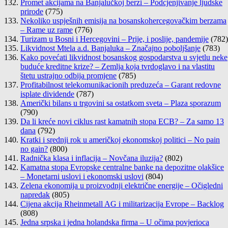
Promet akcijama na Banjalučkoj berzi – Podcjenjivanje ljudske
prirode
(775)
Nekoliko uspješnih emisija na bosanskohercegovačkim berzama
– Rame uz rame
(776)
Turizam u Bosni i Hercegovini – Prije, i poslije, pandemije
(782)
Likvidnost Mtela a.d. Banjaluka – Značajno poboljšanje
(783)
Kako povećati likvidnost bosanskog gospodarstva u svjetlu neke
buduće kreditne krize? – Zemlja koja tvrdoglavo i na vlastitu
štetu ustrajno odbija promjene
(785)
Profitabilnost telekomunikacionih preduzeća – Garant redovne
isplate dividende
(787)
Američki bilans u trgovini sa ostatkom sveta – Plaza sporazum
(790)
Da li kreće novi ciklus rast kamatnih stopa ECB? – Za samo 13
dana
(792)
Kratki i srednji rok u američkoj ekonomskoj politici – No pain
no gain?
(800)
Radnička klasa i inflacija – Novčana iluzija?
(802)
Kamatna stopa Evropske centralne banke na depozitne olakšice
– Monetarni uslovi i ekonomski uslovi
(804)
Zelena ekonomija u proizvodnji električne energije – Očigledni
napredak
(805)
Cijena akcija Rheinmetall AG i militarizacija Evrope – Backlog
(808)
Jedna srpska i jedna holandska firma – U očima povjerioca