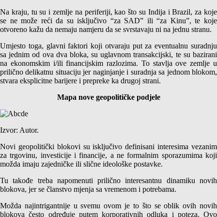
Na kraju, tu su i zemlje na periferiji, kao što su Indija i Brazil, za koje
se ne može reći da su isključivo “za SAD” ili “za Kinu”, te koje
otvoreno kažu da nemaju namjeru da se svrstavaju ni na jednu stranu.
Umjesto toga, glavni faktori koji otvaraju put za eventualnu suradnju
sa jednim od ova dva bloka, su uglavnom transakcijski, te su bazirani
na ekonomskim i/ili financijskim razlozima. To stavlja ove zemlje u
prilično delikatnu situaciju jer naginjanje i suradnja sa jednom blokom,
stvara eksplicitne barijere i prepreke ka drugoj strani.
Mapa nove geopolitičke podjele
Izvor: Autor.
Novi geopolitički blokovi su isključivo definisani interesima vezanim
za trgovinu, investicije i financije, a ne formalnim sporazumima koji
možda imaju zajedničke ili slične ideološke postavke.
Tu takođe treba napomenuti prilično interesantnu dinamiku novih
blokova, jer se članstvo mjenja sa vremenom i potrebama.
Možda najintrigantnije u svemu ovom je to što se oblik ovih novih
blokova često određuje putem korporativnih odluka i poteza. Ovo