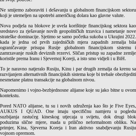
Ne smijemo zaboraviti i dešavanju u globalnom financijskom sektoru
koji je utemeljen na upotrebi američkog dolara kao glavne valute.
Nova podjela na blokove je uvela korištinje financijskog sektora kao
sredstavo za rješavanje novih geopolitičkih trzavica i nametanje nove
strateške dominacije. Sjetimo se samo početka sukoba u Ukrajini 2022.
kada je jedna od prvih zajedničkih mjera zapadnih zemalja bila
ograničavanje prisupa Rusije globalnom financijskom sistemu i
zamrzavanje ruskih deviznih rezervi. Sličan pristup su zapadne zemlje
koristile prema Iranu i Sjevernoj Koreji, a isto smo vidjeli i u BiH.
To je naravno natjeralo Rusiju, Kinu i par drugih zemalja da krenu sa
razvijanjem alternativnih financijskih sistema koje bi trebale obezbjediti
nesmetane platnu transakcije na globalnom nivou.
Napomenimo i vojno-bezbjednosne alijanse koje su jako bitne u ovom
kontekstu.
Pored NATO alijanse, tu su i novih udruženja kao što je Five Eyes,
AUKUS I QUAD. One imaju specifičnu namjeru u pogledu
suzbijanja rastućeg kineskog utjecaja u svijetu, dok drugi blok
poduzima slične mjere, mada u prilično neformalnom obliku. Na
primjer, Kina, Sjeverna Koreja i Iran aktivno snabdjevanju Rusiju
vojnom opremom.