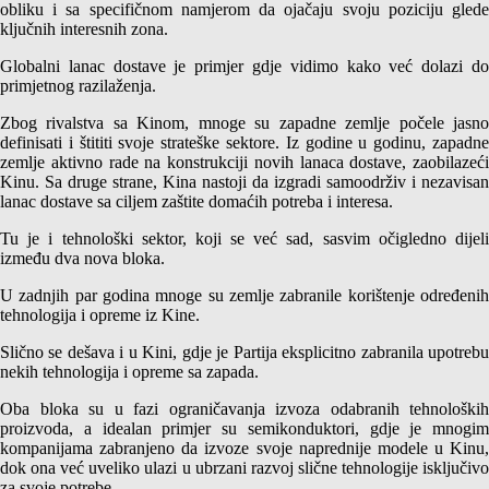
obliku i sa specifičnom namjerom da ojačaju svoju poziciju glede
ključnih interesnih zona.
Globalni lanac dostave je primjer gdje vidimo kako već dolazi do
primjetnog razilaženja.
Zbog rivalstva sa Kinom, mnoge su zapadne zemlje počele jasno
definisati i štititi svoje strateške sektore. Iz godine u godinu, zapadne
zemlje aktivno rade na konstrukciji novih lanaca dostave, zaobilazeći
Kinu. Sa druge strane, Kina nastoji da izgradi samoodrživ i nezavisan
lanac dostave sa ciljem zaštite domaćih potreba i interesa.
Tu je i tehnološki sektor, koji se već sad, sasvim očigledno dijeli
između dva nova bloka.
U zadnjih par godina mnoge su zemlje zabranile korištenje određenih
tehnologija i opreme iz Kine.
Slično se dešava i u Kini, gdje je Partija eksplicitno zabranila upotrebu
nekih tehnologija i opreme sa zapada.
Oba bloka su u fazi ograničavanja izvoza odabranih tehnoloških
proizvoda, a idealan primjer su semikonduktori, gdje je mnogim
kompanijama zabranjeno da izvoze svoje naprednije modele u Kinu,
dok ona već uveliko ulazi u ubrzani razvoj slične tehnologije isključivo
za svoje potrebe.