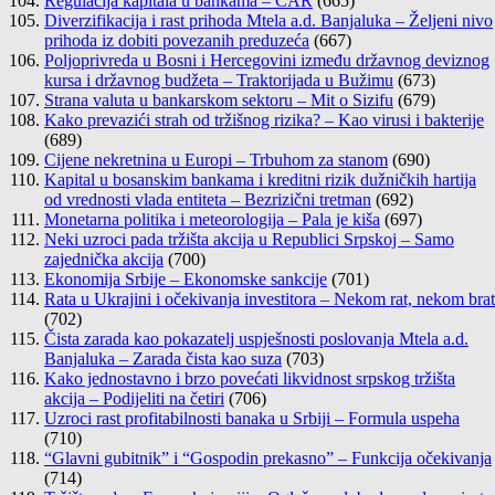
Regulacija kapitala u bankama – CAR
(665)
Diverzifikacija i rast prihoda Mtela a.d. Banjaluka – Željeni nivo
prihoda iz dobiti povezanih preduzeća
(667)
Poljoprivreda u Bosni i Hercegovini između državnog deviznog
kursa i državnog budžeta – Traktorijada u Bužimu
(673)
Strana valuta u bankarskom sektoru – Mit o Sizifu
(679)
Kako prevazići strah od tržišnog rizika? – Kao virusi i bakterije
(689)
Cijene nekretnina u Europi – Trbuhom za stanom
(690)
Kapital u bosanskim bankama i kreditni rizik dužničkih hartija
od vrednosti vlada entiteta – Bezrizični tretman
(692)
Monetarna politika i meteorologija – Pala je kiša
(697)
Neki uzroci pada tržišta akcija u Republici Srpskoj – Samo
zajednička akcija
(700)
Ekonomija Srbije – Ekonomske sankcije
(701)
Rata u Ukrajini i očekivanja investitora – Nekom rat, nekom brat
(702)
Čista zarada kao pokazatelj uspješnosti poslovanja Mtela a.d.
Banjaluka – Zarada čista kao suza
(703)
Kako jednostavno i brzo povećati likvidnost srpskog tržišta
akcija – Podijeliti na četiri
(706)
Uzroci rast profitabilnosti banaka u Srbiji – Formula uspeha
(710)
“Glavni gubitnik” i “Gospodin prekasno” – Funkcija očekivanja
(714)