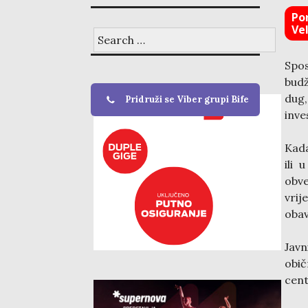
Po
Vel
Search
for:
Spos
budž
dug,
Pridruži se Viber grupi Bife
inve
Kada
ili 
obv
vrij
obav
Javn
obič
cent