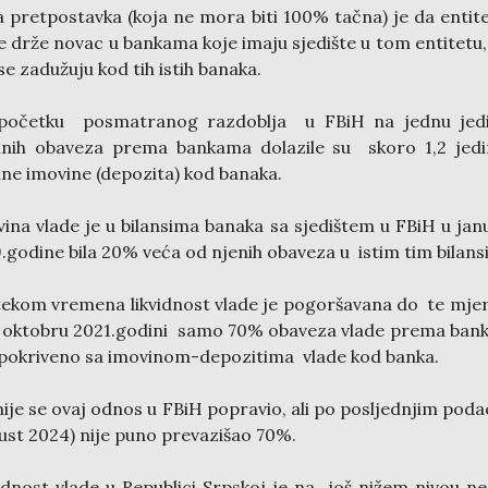
 pretpostavka (koja ne mora biti 100% tačna) je da entit
e drže novac u bankama koje imaju sjedište u tom entitetu
 se zadužuju kod tih istih banaka.
početku posmatranog razdoblja u FBiH na jednu jedi
inih obaveza prema bankama dolazile su skoro 1,2 jed
ine imovine (depozita) kod banaka.
ina vlade je u bilansima banaka sa sjedištem u FBiH u ja
.godine bila 20% veća od njenih obaveza u istim tim bilans
ekom vremena likvidnost vlade je pogoršavana do te mje
 oktobru 2021.godini samo 70% obaveza vlade prema ba
 pokriveno sa imovinom-depozitima vlade kod banka.
ije se ovaj odnos u FBiH popravio, ali po posljednjim pod
ust 2024) nije puno prevazišao 70%.
idnost vlade u Republici Srpskoj je na još nižem nivou n