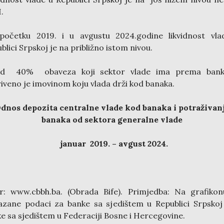
.
početku 2019. i u avgustu 2024.godine likvidnost vla
blici Srpskoj je na približno istom nivou.
od 40% obaveza koji sektor vlade ima prema ban
iveno je imovinom koju vlada drži kod banaka.
dnos depozita centralne vlade kod banaka
i potraživan
banaka od sektora generalne vlade
januar 2019. – avgust 2024.
r: www.cbbh.ba. (Obrada Bife). Primjedba: Na grafiko
azane podaci za banke sa sjedištem u Republici Srpskoj
e sa sjedištem u Federaciji Bosne i Hercegovine.