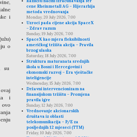
Različiti načini izračunavanja fer
vine,
cene Rheinmetall AG – Hijerarhija
jalne
metoda vrednovanja
ske i
Monday, 20 July 2026, 7:00
Uzroci pada cijene akcija SpaceX
– Zdrav razum
Sunday, 19 July 2026, 7:00
(užu)
SpaceX kao mjera fleksibilnosti
američkog tržišta akcija – Pravila
iju o
brzog ulaska
Saturday, 18 July 2026, 7:00
Struktura maturanata srednjih
škola u Bosni i Hercegovini i
ka su
ekonomski razvoj – Era vještačke
inteligencije
Wednesday, 15 July 2026, 7:00
Državni intervencionizam na
 ovaj
finansijskom tržištu – Promjena
ka i
pravila igre
 ovo
Sunday, 12 July 2026, 7:00
Vrednovanje akcionarskih
anja
društava iz oblasti
enju
telekomunikacija – P/E za
posljednjih 12 mjeseci (TTM)
Friday, 10 July 2026, 7:00