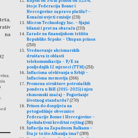
Kupon od 5% ili prinos od 5,25%,
što je Federacija Bosne i
Hercegovine zapravo platila? –
Konačni uvjeti emisije
(231)
teta,
Micron Technology Inc. – Sjajni
ativ
bilansi i prst na obaraču
(233)
e na
Zarade na finansijskom tržištu
Republike Srpske – Ukupan prinos
(250)
Vrednovanje akcionarskih
02
društava iz oblasti
telekomunikacija – P/E za
posljednjih 12 mjeseci (TTM)
(251)
Inflaciona očekivanja u Srbiji –
vina
,
Inflaciona memorija
(266)
nia
Promena strukture potrošačkih
a
pondera u BiH (2015–2025) i njen
ekonomski značaj – Pogoršanje
e
,
životnog standarda?
(270)
Prinos do dospijeća na
sed
petogodišnje obveznice
Federacije Bosne i Hercegovine –
Špekulativni kreditni rejting
(281)
Inflacija na Zapadnom Balkanu –
Šta je to što Albanija ima?
(289)