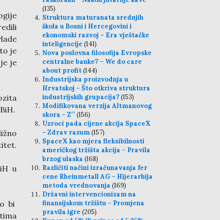
(135)
gije
Struktura maturanata srednjih
edili
škola u Bosni i Hercegovini i
ekonomski razvoj – Era vještačke
vlade
inteligencije
(141)
to je
Nova poslovna filosofija Evropske
je je
centralne banke? – We do care
about profit
(144)
Industrijska proizvodnja u
Hrvatskoj – Što otkriva struktura
ozita
industrijskih grupacija?
(153)
Modifikovana verzija Altmanovog
FBiH.
skora – Z′′
(156)
Uzroci pada cijene akcija SpaceX
ižno
– Zdrav razum
(157)
SpaceX kao mjera fleksibilnosti
itet.
američkog tržišta akcija – Pravila
brzog ulaska
(168)
iH u
Različiti načini izračunavanja fer
cene Rheinmetall AG – Hijerarhija
metoda vrednovanja
(169)
Državni intervencionizam na
ko bi
finansijskom tržištu – Promjena
pravila igre
(205)
etima