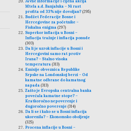
Javne informacije i cijena akcija
Mtela a.d. Banjaluka – Ni rast
profita od 33% nije dovoljan?
(295)
Budžet Federacije Bosne i
Hercegovine za početnike –
Fiskalna enigma
(297)
Superkor inflacija u Bosni –
Inflacija tražnje i inflacija ponude
(303)
Da li je uzrok inflacije u Bosni i
Hercegovini samo rat protiv
Irana? – Stalno visoka
temperatura
(313)
Emisije obveznica Republike
Srpske na Londonskoj berzi – Od
kamatne odbrane do kamatnog
napada
(313)
Zašto je Evropska centralna banka
povećala kamatne stope? –
Kratkoročno nepoverenje i
dugoročno poverenje
(314)
Da li se i kako se u Bosni inflacija
ukorenila? – Ekonomsko oboljenje
(325)
Procena inflacije u Bosni –