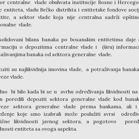
or centralne vlade obuhvata institucije Bosne i Hercego
e entiteta, vladu Brčko distrihta i entitetske fondove soci
itite, a sektor vlade koja nije centralna sadrži opštin
onalne vlade.
olidovani bilans banaka po bosanskim entitetima daje 
rmaciju o depozitima centralne vlade i (širu) informac
aživanjima banaka od sektora generalne vlade.
ziti su najlikvidnija imovina vlade, a potraživanja bana
eze vlade.
lno bi bilo kada bi se u svrhu određivanja likvidnosti na
in poredili depoziti sektora generalne vlade kod bana
veze sektora generalne vlade prema bankama, ali i
eđenje koje smo izabrali može poslužiti svrsi određiv
bližne likvidnosti javnog sektora, a pogotovo poređ
idnosti entiteta sa ovoga aspekta.