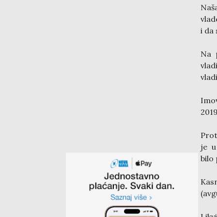
Naša
vlad
i da
Na 
vlad
vlad
Imov
2019
Prot
je u
bilo
Kasn
(avg
Likv