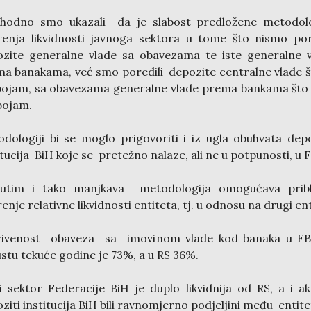
thodno smo ukazali da je slabost predložene metodolo
enja likvidnosti javnoga sektora u tome što nismo por
zite generalne vlade sa obavezama te iste generalne 
a banakama, već smo poredili depozite centralne vlade š
pojam, sa obavezama generalne vlade prema bankama što 
 pojam.
dologiji bi se moglo prigovoriti i iz ugla obuhvata dep
itucija BiH koje se pretežno nalaze, ali ne u potpunosti, u 
utim i tako manjkava metodologija omogućava pribl
enje relativne likvidnosti entiteta, tj. u odnosu na drugi ent
rivenost obaveza sa imovinom vlade kod banaka u FB
stu tekuće godine je 73%, a u RS 36%.
i sektor Federacije BiH je duplo likvidnija od RS, a i a
ziti institucija BiH bili ravnomjerno podjeljini među entit