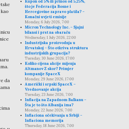
Kupon od 5% ili prinos od 5,25%,
etske
što je Federacija Bosne i
, kao
Hercegovine zapravo platila? –
Konačni uvjeti emisije
Monday, 6 July 2026, 7:00
Micron Technology Inc. – Sjajni
nicu
bilansi i prst na obaraču
Wednesday, 1 July 2026, 22:00
inice
Industrijska proizvodnja u
Hrvatskoj – Što otkriva struktura
industrijskih grupacija?
Tuesday, 30 June 2026, 17:00
nuaru
Koliko cijena akcije mijenja
ima.
Altmanov Z skor? Primjer
kompanije SpaceX
Monday, 29 June 2026, 17:00
re da
Američki i srpski SpaceX –
nkama
Vrednovanje akcija
Tuesday, 23 June 2026, 7:00
Inflacija na Zapadnom Balkanu –
Šta je to što Albanija ima?
acima
Monday, 22 June 2026, 7:00
Inflaciona očekivanja u Srbiji –
Inflaciona memorija
Thursday, 18 June 2026, 7:00
ego u