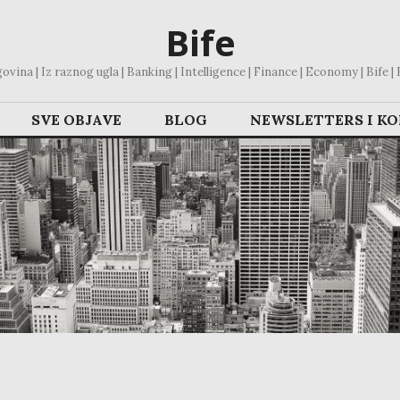
Bife
vina | Iz raznog ugla | Banking | Intelligence | Finance | Economy | Bife | Bl
SVE OBJAVE
BLOG
NEWSLETTERS I K