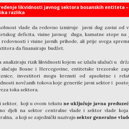
ređenje likvidnosti javnog sektora bosanskih entiteta –
ika razlika
obnost vlade da redovno izmiruje javni dug zavisi od v
etskog deficita, visine javnog duga, kamatne stope na 
 redovnosti i visine javnih prihode, ali prije svega sprem
stitora da finansiraju budžet.
 analiziraju rizik likvidnosti kojem se izlažu ulažući u drž
u slučaju Bosne i Hercegovine, entitetske trezorske zap
eznice, investitori mogu krenuti od apsolutne i relat
ednosti novčanih tokova koje generiše javni sektor i posto
eza toka sektora.
i sektor, koji u ovom tekstu
ne uključuje javna preduzeć
no djeli na sektor centralne vlade i sektor vlade koja
ralna, a koji se zajednički nazivaju
sektor generalne vlad