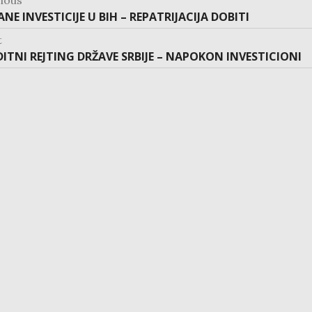
vious
NE INVESTICIJE U BIH – REPATRIJACIJA DOBITI
:
t
t
DITNI REJTING DRŽAVE SRBIJE – NAPOKON INVESTICIONI
: