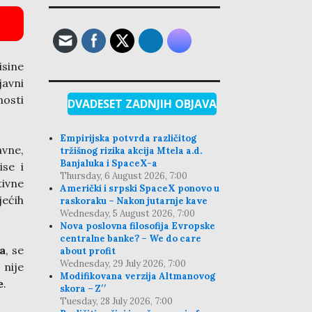
isine
javni
nosti
DVADESET ZADNJIH OBJAVA
Empirijska potvrda različitog
avne,
tržišnog rizika akcija Mtela a.d.
Banjaluka i SpaceX-a
ise i
Thursday, 6 August 2026, 7:00
ivne
Američki i srpski SpaceX ponovo u
jećih
raskoraku – Nakon jutarnje kave
Wednesday, 5 August 2026, 7:00
Nova poslovna filosofija Evropske
centralne banke? – We do care
a
, se
about profit
Wednesday, 29 July 2026, 7:00
 nije
Modifikovana verzija Altmanovog
e
.
skora – Z′′
Tuesday, 28 July 2026, 7:00