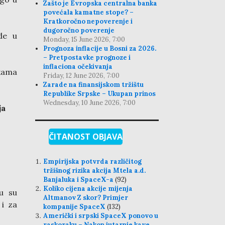
Zašto je Evropska centralna banka
povećala kamatne stope? –
Kratkoročno nepoverenje i
dugoročno poverenje
de u
Monday, 15 June 2026, 7:00
Prognoza inflacije u Bosni za 2026.
– Pretpostavke prognoze i
inflaciona očekivanja
kama
Friday, 12 June 2026, 7:00
Zarade na finansijskom tržištu
Republike Srpske – Ukupan prinos
Wednesday, 10 June 2026, 7:00
ja
ČITANOST OBJAVA
Empirijska potvrda različitog
tržišnog rizika akcija Mtela a.d.
Banjaluka i SpaceX-a
(92)
Koliko cijena akcije mijenja
nu su
Altmanov Z skor? Primjer
 i za
kompanije SpaceX
(132)
Američki i srpski SpaceX ponovo u
raskoraku – Nakon jutarnje kave