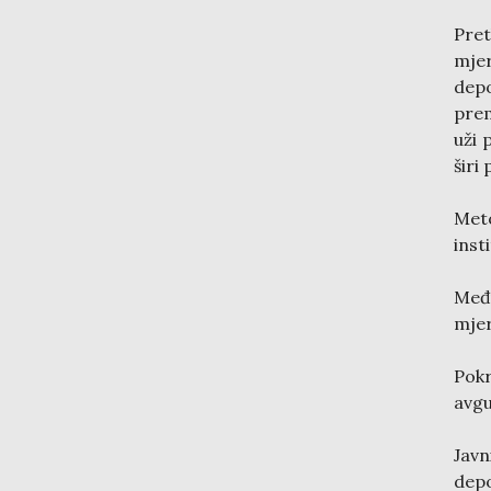
Pre
mjer
depo
prem
uži 
širi
Meto
inst
Međ
mjer
Pok
avgu
Javn
depo