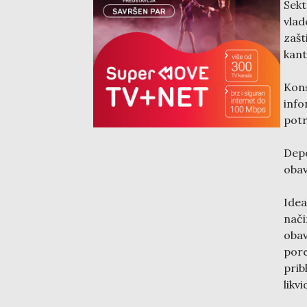
Sekt
vlad
zašt
kant
Kons
info
potr
Depo
obav
Idea
nač
oba
por
pri
likv