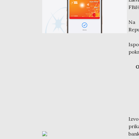
FBiH
Na 
Repu
Isp
pokr
O
Izvo
prik
bank