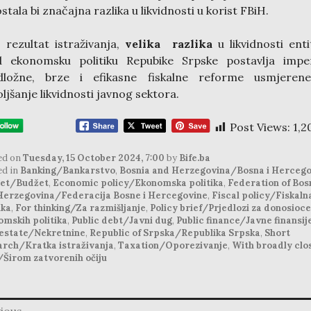
stala bi značajna razlika u likvidnosti u korist FBiH.
 rezultat istraživanja,
velika razlika
u likvidnosti enti
d ekonomsku politiku Repubike Srpske postavlja imper
dložne, brze i efikasne fiskalne reforme usmjeren
ljšanje likvidnosti javnog sektora.
Post Views:
1,2
ed on
Tuesday, 15 October 2024, 7:00
by
Bife.ba
ed in
Banking/Bankarstvo
,
Bosnia and Herzegovina/Bosna i Hercego
et/Budžet
,
Economic policy/Ekonomska politika
,
Federation of Bos
Herzegovina/Federacija Bosne i Hercegovine
,
Fiscal policy/Fiskaln
ika
,
For thinking/Za razmišljanje
,
Policy brief/Prjedlozi za donosioce
omskih politika
,
Public debt/Javni dug
,
Public finance/Javne finansij
 estate/Nekretnine
,
Republic of Srpska/Republika Srpska
,
Short
arch/Kratka istraživanja
,
Taxation/Oporezivanje
,
With broadly clo
/Širom zatvorenih očiju
ious
ation