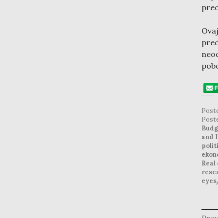
preo
Ovaj
pre
neo
pobo
Post
Post
Budg
and 
polit
ekon
Real
rese
eyes
post
Prev
navig