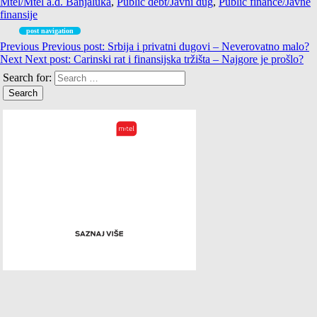
Mtel/Mtel a.d. Banjaluka
,
Public debt/Javni dug
,
Public finance/Javne
finansije
post navigation
Previous
Previous post:
Srbija i privatni dugovi – Neverovatno malo?
Next
Next post:
Carinski rat i finansijska tržišta – Najgore je prošlo?
Search for: