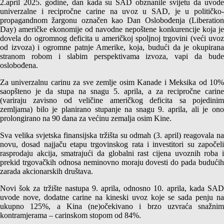
2.april 2025. godine, dan kada su SAD obznanile svijetu da uvode
univerzalne i recipročne carine na uvoz u SAD, je u političko-
propagandnom žargonu označen kao Dan Oslobođenja (Liberation
Day) američke ekonomije od navodne nepoštene konkurencije koja je
dovela do ogromnog deficita u američkoj spoljnoj trgovini (veći uvoz
od izvoza) i ogromne patnje Amerike, koja, budući da je okupirana
stranom robom i slabim perspektivama izvoza, vapi da bude
oslobođena.
Za univerzalnu carinu za sve zemlje osim Kanade i Meksika od 10%
saopšteno je da stupa na snagu 5. aprila, a za recipročne carine
(variraju zavisno od veličine američkog deficita sa pojedinim
zemljama) bilo je planirano stupanje na snagu 9. aprila, ali je ono
prolongirano na 90 dana za većinu zemalja osim Kine.
Sva velika svjetska finansijska tržišta su odmah (3. april) reagovala na
novu, dosad najjaču etapu trgovinskog rata i investitori su započeli
rasprodaju akcija, smatrajući da globalni rast cijena uvoznih roba i
prekid trgovačkih odnosa neminovno moraju dovesti do pada budućih
zarada akcionarskih društava.
Novi šok za tržište nastupa 9. aprila, odnosno 10. aprila, kada SAD
uvode nove, dodatne carine na kineski uvoz koje se sada penju na
ukupno 125%, a Kina (ne)očekivano i brzo uzvraća snažnim
kontramjerama – carinskom stopom od 84%.