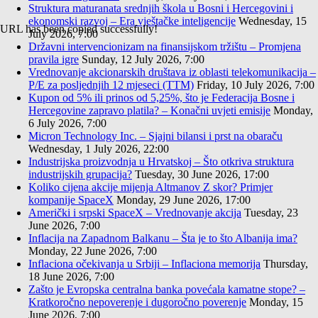
Struktura maturanata srednjih škola u Bosni i Hercegovini i
ekonomski razvoj – Era vještačke inteligencije
Wednesday, 15
URL has been copied successfully!
July 2026, 7:00
Državni intervencionizam na finansijskom tržištu – Promjena
pravila igre
Sunday, 12 July 2026, 7:00
Vrednovanje akcionarskih društava iz oblasti telekomunikacija –
P/E za posljednjih 12 mjeseci (TTM)
Friday, 10 July 2026, 7:00
Kupon od 5% ili prinos od 5,25%, što je Federacija Bosne i
Hercegovine zapravo platila? – Konačni uvjeti emisije
Monday,
6 July 2026, 7:00
Micron Technology Inc. – Sjajni bilansi i prst na obaraču
Wednesday, 1 July 2026, 22:00
Industrijska proizvodnja u Hrvatskoj – Što otkriva struktura
industrijskih grupacija?
Tuesday, 30 June 2026, 17:00
Koliko cijena akcije mijenja Altmanov Z skor? Primjer
kompanije SpaceX
Monday, 29 June 2026, 17:00
Američki i srpski SpaceX – Vrednovanje akcija
Tuesday, 23
June 2026, 7:00
Inflacija na Zapadnom Balkanu – Šta je to što Albanija ima?
Monday, 22 June 2026, 7:00
Inflaciona očekivanja u Srbiji – Inflaciona memorija
Thursday,
18 June 2026, 7:00
Zašto je Evropska centralna banka povećala kamatne stope? –
Kratkoročno nepoverenje i dugoročno poverenje
Monday, 15
June 2026, 7:00