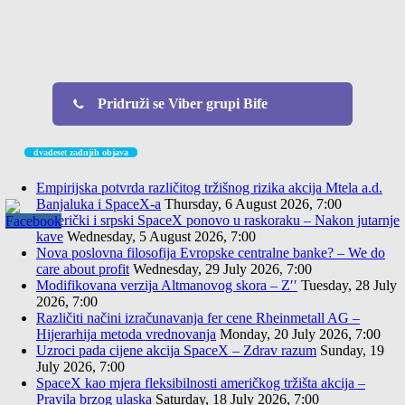
Pridruži se Viber grupi Bife
dvadeset zadnjih objava
Empirijska potvrda različitog tržišnog rizika akcija Mtela a.d.
Banjaluka i SpaceX-a
Thursday, 6 August 2026, 7:00
Američki i srpski SpaceX ponovo u raskoraku – Nakon jutarnje
kave
Wednesday, 5 August 2026, 7:00
Nova poslovna filosofija Evropske centralne banke? – We do
care about profit
Wednesday, 29 July 2026, 7:00
Modifikovana verzija Altmanovog skora – Z′′
Tuesday, 28 July
2026, 7:00
Različiti načini izračunavanja fer cene Rheinmetall AG –
Hijerarhija metoda vrednovanja
Monday, 20 July 2026, 7:00
Uzroci pada cijene akcija SpaceX – Zdrav razum
Sunday, 19
July 2026, 7:00
SpaceX kao mjera fleksibilnosti američkog tržišta akcija –
Pravila brzog ulaska
Saturday, 18 July 2026, 7:00