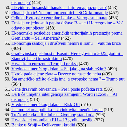
disrupcija?
(444)
Likvidnost bosanskih banaka – Priprema, pozor, sad?
(453)
Finansijsko tržište i poluprovodnici – SOX kompanije
(457)
Odluka Evropske centralne banke – Vatrogasni aparat
(458)
Emisija vrijednosnih papira države Bosne i Hercegovine – Već
odavno punoljetan
(458)
Ekonomske posledice američkih teritorijalnih pretenzija prema
Grenlandu – Sell America?
(462)
Ekonomija sankcija i društveni nemiri u Iranu – Valutna kriza
(469)
Građevinska djelatnost u Bosni i Hercegovini u 2025. godini –
Stanovi, hale i infrastruktura
(470)
Hrvatska u eurozoni -Teorija i praksa
(480)
Vrednost američkog dolara – Sa jakog na slab režim?
(490)
Uzrok pada cijene zlata – Drveće ne raste do neba
(499)
Šta američko tržište akcija ima, a evropsko nema ? – Trump put
(504)
Cene državnih obveznica – Pre i posle početka rata
(505)
Da li će umjetna inteligencija zamijeniti Word i Excel? – AI
disrupcija
(513)
Vrednost američkog dolara – Risk-Off
(516)
Ista monetarna politika – Učinkovita i neučinkovita
(519)
Troškovi rada – Realni rast životnog standarda
(526)
Hrvatska ekonomija u EU – 13 godina poslije
(527)
Banke u Srbiji – Delikventni krediti
(528)