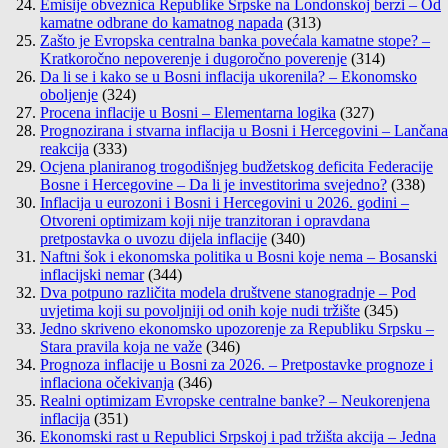
Emisije obveznica Republike Srpske na Londonskoj berzi – Od
kamatne odbrane do kamatnog napada
(313)
Zašto je Evropska centralna banka povećala kamatne stope? –
Kratkoročno nepoverenje i dugoročno poverenje
(314)
Da li se i kako se u Bosni inflacija ukorenila? – Ekonomsko
oboljenje
(324)
Procena inflacije u Bosni – Elementarna logika
(327)
Prognozirana i stvarna inflacija u Bosni i Hercegovini – Lančana
reakcija
(333)
Ocjena planiranog trogodišnjeg budžetskog deficita Federacije
Bosne i Hercegovine – Da li je investitorima svejedno?
(338)
Inflacija u eurozoni i Bosni i Hercegovini u 2026. godini –
Otvoreni optimizam koji nije tranzitoran i opravdana
pretpostavka o uvozu dijela inflacije
(340)
Naftni šok i ekonomska politika u Bosni koje nema – Bosanski
inflacijski nemar
(344)
Dva potpuno različita modela društvene stanogradnje – Pod
uvjetima koji su povoljniji od onih koje nudi tržište
(345)
Jedno skriveno ekonomsko upozorenje za Republiku Srpsku –
Stara pravila koja ne važe
(346)
Prognoza inflacije u Bosni za 2026. – Pretpostavke prognoze i
inflaciona očekivanja
(346)
Realni optimizam Evropske centralne banke? – Neukorenjena
inflacija
(351)
Ekonomski rast u Republici Srpskoj i pad tržišta akcija – Jedna