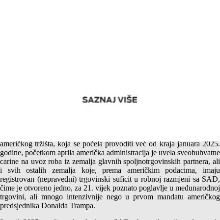
Dan Oslobođenja (Liberation Day) iz bosanske perspektive –
Kao da se ništa nije desilo?
Kao što je bilo i očekivano, u okviru najavljene politike zaštite
američkog tržišta, koja se počela provoditi već od kraja januara 2025.
godine, početkom aprila američka administracija je uvela sveobuhvatne
carine na uvoz roba iz zemalja glavnih spoljnotrgovinskih partnera, ali
i svih ostalih zemalja koje, prema američkim podacima, imaju
registrovan (nepravedni) trgovinski suficit u robnoj razmjeni sa SAD,
čime je otvoreno jedno, za 21. vijek poznato poglavlje u međunarodnoj
trgovini, ali mnogo intenzivnije nego u prvom mandatu američkog
predsjednika Donalda Trampa.