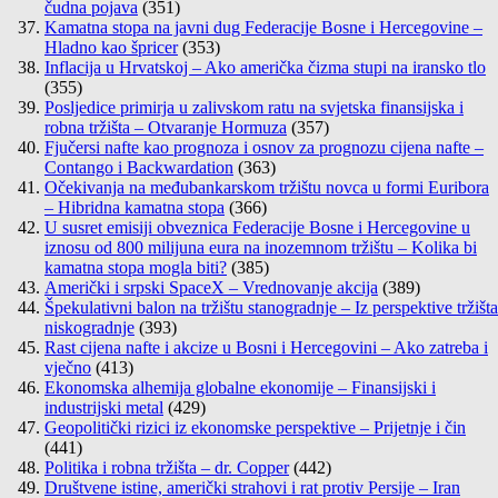
čudna pojava
(351)
Kamatna stopa na javni dug Federacije Bosne i Hercegovine –
Hladno kao špricer
(353)
Inflacija u Hrvatskoj – Ako američka čizma stupi na iransko tlo
(355)
Posljedice primirja u zalivskom ratu na svjetska finansijska i
robna tržišta – Otvaranje Hormuza
(357)
Fjučersi nafte kao prognoza i osnov za prognozu cijena nafte –
Contango i Backwardation
(363)
Očekivanja na međubankarskom tržištu novca u formi Euribora
– Hibridna kamatna stopa
(366)
U susret emisiji obveznica Federacije Bosne i Hercegovine u
iznosu od 800 milijuna eura na inozemnom tržištu – Kolika bi
kamatna stopa mogla biti?
(385)
Američki i srpski SpaceX – Vrednovanje akcija
(389)
Špekulativni balon na tržištu stanogradnje – Iz perspektive tržišta
niskogradnje
(393)
Rast cijena nafte i akcize u Bosni i Hercegovini – Ako zatreba i
vječno
(413)
Ekonomska alhemija globalne ekonomije – Finansijski i
industrijski metal
(429)
Geopolitički rizici iz ekonomske perspektive – Prijetnje i čin
(441)
Politika i robna tržišta – dr. Copper
(442)
Društvene istine, američki strahovi i rat protiv Persije – Iran