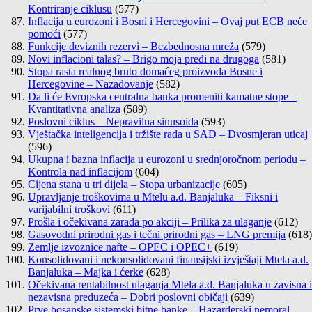
Kontriranje ciklusu
(577)
Inflacija u eurozoni i Bosni i Hercegovini – Ovaj put ECB neće
pomoći
(577)
Funkcije deviznih rezervi – Bezbednosna mreža
(579)
Novi inflacioni talas? – Brigo moja pređi na drugoga
(581)
Stopa rasta realnog bruto domaćeg proizvoda Bosne i
Hercegovine – Nazadovanje
(582)
Da li će Evropska centralna banka promeniti kamatne stope –
Kvantitativna analiza
(589)
Poslovni ciklus – Nepravilna sinusoida
(593)
Vještačka inteligencija i tržište rada u SAD – Dvosmjeran uticaj
(596)
Ukupna i bazna inflacija u eurozoni u srednjoročnom periodu –
Kontrola nad inflacijom
(604)
Cijena stana u tri dijela – Stopa urbanizacije
(605)
Upravljanje troškovima u Mtelu a.d. Banjaluka – Fiksni i
varijabilni troškovi
(611)
Prošla i očekivana zarada po akciji – Prilika za ulaganje
(612)
Gasovodni prirodni gas i tečni prirodni gas – LNG premija
(618)
Zemlje izvoznice nafte – OPEC i OPEC+
(619)
Konsolidovani i nekonsolidovani finansijski izvještaji Mtela a.d.
Banjaluka – Majka i ćerke
(628)
Očekivana rentabilnost ulaganja Mtela a.d. Banjaluka u zavisna i
nezavisna preduzeća – Dobri poslovni običaji
(639)
Prve bosanske sistemski bitne banke – Hazarderski nemoral