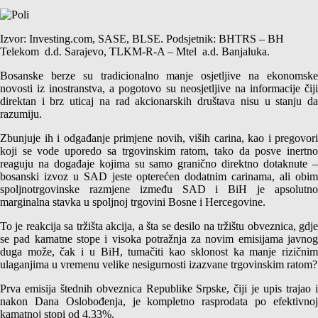
Izvor: Investing.com, SASE, BLSE. Podsjetnik: BHTRS – BH
Telekom d.d. Sarajevo, TLKM-R-A – Mtel a.d. Banjaluka.
Bosanske berze su tradicionalno manje osjetljive na ekonomske
novosti iz inostranstva, a pogotovo su neosjetljive na informacije čiji
direktan i brz uticaj na rad akcionarskih društava nisu u stanju da
razumiju.
Zbunjuje ih i odgađanje primjene novih, viših carina, kao i pregovori
koji se vode uporedo sa trgovinskim ratom, tako da posve inertno
reaguju na događaje kojima su samo granično direktno dotaknute –
bosanski izvoz u SAD jeste opterećen dodatnim carinama, ali obim
spoljnotrgovinske razmjene između SAD i BiH je apsolutno
marginalna stavka u spoljnoj trgovini Bosne i Hercegovine.
To je reakcija sa tržišta akcija, a šta se desilo na tržištu obveznica, gdje
se pad kamatne stope i visoka potražnja za novim emisijama javnog
duga može, čak i u BiH, tumačiti kao sklonost ka manje rizičnim
ulaganjima u vremenu velike nesigurnosti izazvane trgovinskim ratom?
Prva emisija štednih obveznica Republike Srpske, čiji je upis trajao i
nakon Dana Oslobođenja, je kompletno rasprodata po efektivnoj
kamatnoj stopi od 4,33%.