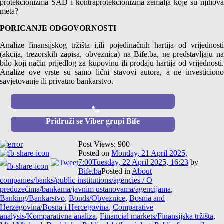
protekcionizma SAD i kontraprotekcionizma zemalja koje su njihova
meta?
PORICANJE ODGOVORNOSTI
Analize finansijskog tržišta i,ili pojedinačnih hartija od vrijednosti
(akcija, trezorskih zapisa, obveznica) na Bife.ba, ne predstavljaju na
bilo koji način prijedlog za kupovinu ili prodaju hartija od vrijednosti.
Analize ove vrste su samo lični stavovi autora, a ne investiciono
savjetovanje ili privatno bankarstvo.
Pridruži se Viber grupi
Bife
Post Views:
900
Posted on
Monday, 21 April 2025,
7:00
Tuesday, 22 April 2025, 16:23
by
Bife.ba
Posted in
About
companies/banks/public institutions/agencies / O
preduzećima/bankama/javnim ustanovama/agencijama
,
Banking/Bankarstvo
,
Bonds/Obveznice
,
Bosnia and
Herzegovina/Bosna i Hercegovina
,
Comparative
analysis/Komparativna analiza
,
Financial markets/Finansijska tržišta
,