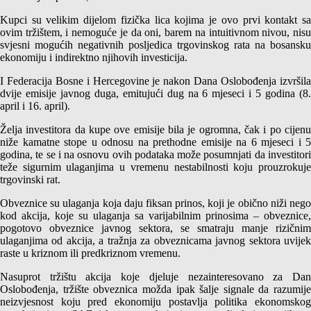
Kupci su velikim dijelom fizička lica kojima je ovo prvi kontakt sa
ovim tržištem, i nemoguće je da oni, barem na intuitivnom nivou, nisu
svjesni mogućih negativnih posljedica trgovinskog rata na bosansku
ekonomiju i indirektno njihovih investicija.
I Federacija Bosne i Hercegovine je nakon Dana Oslobođenja izvršila
dvije emisije javnog duga, emitujući dug na 6 mjeseci i 5 godina (8.
april i 16. april).
Želja investitora da kupe ove emisije bila je ogromna, čak i po cijenu
niže kamatne stope u odnosu na prethodne emisije na 6 mjeseci i 5
godina, te se i na osnovu ovih podataka može posumnjati da investitori
teže sigurnim ulaganjima u vremenu nestabilnosti koju prouzrokuje
trgovinski rat.
Obveznice su ulaganja koja daju fiksan prinos, koji je obično niži nego
kod akcija, koje su ulaganja sa varijabilnim prinosima – obveznice,
pogotovo obveznice javnog sektora, se smatraju manje rizičnim
ulaganjima od akcija, a tražnja za obveznicama javnog sektora uvijek
raste u kriznom ili predkriznom vremenu.
Nasuprot tržištu akcija koje djeluje nezainteresovano za Dan
Oslobođenja, tržište obveznica možda ipak šalje signale da razumije
neizvjesnost koju pred ekonomiju postavlja politika ekonomskog