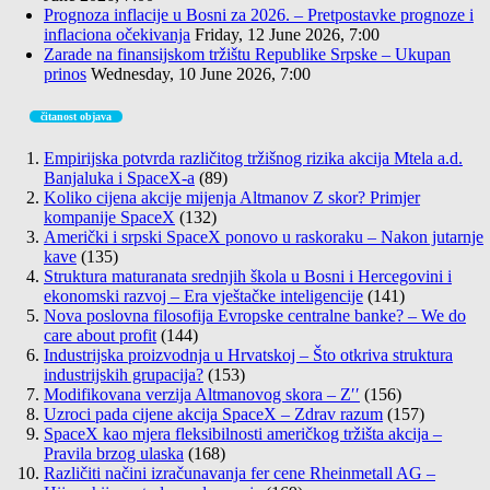
Prognoza inflacije u Bosni za 2026. – Pretpostavke prognoze i
inflaciona očekivanja
Friday, 12 June 2026, 7:00
Zarade na finansijskom tržištu Republike Srpske – Ukupan
prinos
Wednesday, 10 June 2026, 7:00
čitanost objava
Empirijska potvrda različitog tržišnog rizika akcija Mtela a.d.
Banjaluka i SpaceX-a
(89)
Koliko cijena akcije mijenja Altmanov Z skor? Primjer
kompanije SpaceX
(132)
Američki i srpski SpaceX ponovo u raskoraku – Nakon jutarnje
kave
(135)
Struktura maturanata srednjih škola u Bosni i Hercegovini i
ekonomski razvoj – Era vještačke inteligencije
(141)
Nova poslovna filosofija Evropske centralne banke? – We do
care about profit
(144)
Industrijska proizvodnja u Hrvatskoj – Što otkriva struktura
industrijskih grupacija?
(153)
Modifikovana verzija Altmanovog skora – Z′′
(156)
Uzroci pada cijene akcija SpaceX – Zdrav razum
(157)
SpaceX kao mjera fleksibilnosti američkog tržišta akcija –
Pravila brzog ulaska
(168)
Različiti načini izračunavanja fer cene Rheinmetall AG –