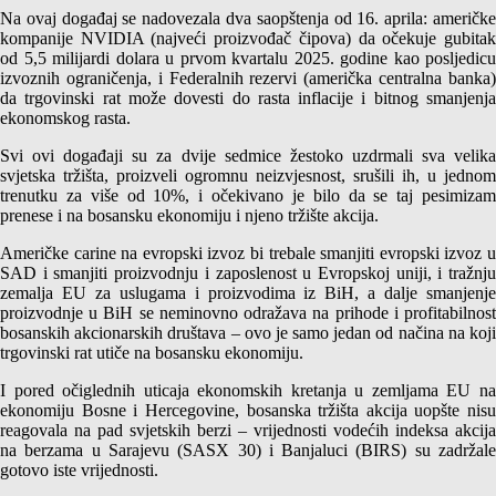
Na ovaj događaj se nadovezala dva saopštenja od 16. aprila: američke
kompanije NVIDIA (najveći proizvođač čipova) da očekuje gubitak
od 5,5 milijardi dolara u prvom kvartalu 2025. godine kao posljedicu
izvoznih ograničenja, i Federalnih rezervi (američka centralna banka)
da trgovinski rat može dovesti do rasta inflacije i bitnog smanjenja
ekonomskog rasta.
Svi ovi događaji su za dvije sedmice žestoko uzdrmali sva velika
svjetska tržišta, proizveli ogromnu neizvjesnost, srušili ih, u jednom
trenutku za više od 10%, i očekivano je bilo da se taj pesimizam
prenese i na bosansku ekonomiju i njeno tržište akcija.
Američke carine na evropski izvoz bi trebale smanjiti evropski izvoz u
SAD i smanjiti proizvodnju i zaposlenost u Evropskoj uniji, i tražnju
zemalja EU za uslugama i proizvodima iz BiH, a dalje smanjenje
proizvodnje u BiH se neminovno odražava na prihode i profitabilnost
bosanskih akcionarskih društava – ovo je samo jedan od načina na koji
trgovinski rat utiče na bosansku ekonomiju.
I pored očiglednih uticaja ekonomskih kretanja u zemljama EU na
ekonomiju Bosne i Hercegovine, bosanska tržišta akcija uopšte nisu
reagovala na pad svjetskih berzi – vrijednosti vodećih indeksa akcija
na berzama u Sarajevu (SASX 30) i Banjaluci (BIRS) su zadržale
gotovo iste vrijednosti.