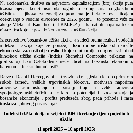
Ni akcionarska društva sa najvećom kapitalizacijom (broj akcija puta
tržišna cijena akcije) nisu bila pogođena promjenama na globalnim
tržištima i njihova zanemarljiva promjena je i dalje pod uticajem
očekivanja o veličini dividende za 2025. godinu – to posebno važi za
akcije Mtela a.d. Banjaluka (TLKM-R-A)– i kamatnih stopa na tržištu
obveznica koje je postalo konkurencija tržištu akcija.
Iz perspektive bosanskog tržišta akcija, a sudeći prema reakciji vodećih
indeksa i akcija koje se ponašaju
kao da se ništa
od naročite
ekonomske važnosti
nije desilo
, i koje su otpornije na trgovinski rat o
kineskog tržišta akcija (indeks Shanghai Composite prikazan na
grafikonu), Dan Oslobođenja neće uticati na bosansku ekonomiju,
barem ne u bliskoj budućnosti?
Berze u Bosni i Hercegovini na trgovinski rat gledaju kao na primarno
sukob između velikih trgovinskih blokova, motivisan naporima
američke administracije da smanji trajni i veliki američki
spoljnotrgovinski deficit, a ne kao na potencijalni uzrok smanjenja
bosanske ekonomije i profita preduzeća zbog pada prihoda i rasta
troškova njihovog poslovanja?
Indeksi tržišta akcija u svijetu i BiH i kretanje cijena pojedinih
akcija
(1.april 2025 – 18.april 2025)