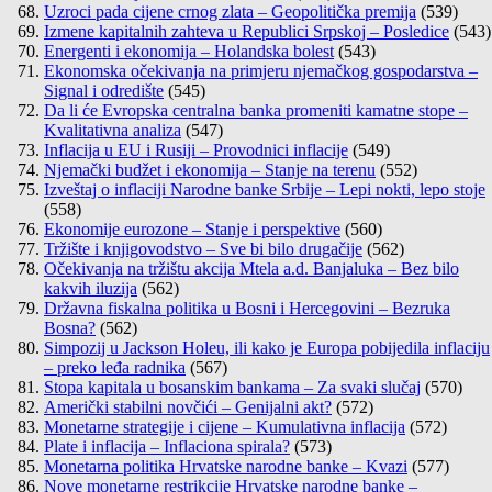
Uzroci pada cijene crnog zlata – Geopolitička premija
(539)
Izmene kapitalnih zahteva u Republici Srpskoj – Posledice
(543)
Energenti i ekonomija – Holandska bolest
(543)
Ekonomska očekivanja na primjeru njemačkog gospodarstva –
Signal i odredište
(545)
Da li će Evropska centralna banka promeniti kamatne stope –
Kvalitativna analiza
(547)
Inflacija u EU i Rusiji – Provodnici inflacije
(549)
Njemački budžet i ekonomija – Stanje na terenu
(552)
Izveštaj o inflaciji Narodne banke Srbije – Lepi nokti, lepo stoje
(558)
Ekonomije eurozone – Stanje i perspektive
(560)
Tržište i knjigovodstvo – Sve bi bilo drugačije
(562)
Očekivanja na tržištu akcija Mtela a.d. Banjaluka – Bez bilo
kakvih iluzija
(562)
Državna fiskalna politika u Bosni i Hercegovini – Bezruka
Bosna?
(562)
Simpozij u Jackson Holeu, ili kako je Europa pobijedila inflaciju
– preko leđa radnika
(567)
Stopa kapitala u bosanskim bankama – Za svaki slučaj
(570)
Američki stabilni novčići – Genijalni akt?
(572)
Monetarne strategije i cijene – Kumulativna inflacija
(572)
Plate i inflacija – Inflaciona spirala?
(573)
Monetarna politika Hrvatske narodne banke – Kvazi
(577)
Nove monetarne restrikcije Hrvatske narodne banke –