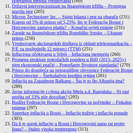
Hijerarhija metoda vrednovanja
(169)
Državni intervencionizam na finansijskom tržištu – Promjena
pravila igre
(205)
Micron Technology Inc. – Sjajni bilansi i prst na obaraču
(231)
Kupon od 5% ili prinos od 5,25%, što je Federacija Bosne i
Hercegovine zapravo platila? – Konačni uvjeti emisije
(231)
Zarade na finansijskom tržištu Republike Srpske – Ukupan
prinos
(250)
Vrednovanje akcionarskih društava iz oblasti telekomunikacija –
P/E za posljednjih 12 mjeseci (TTM)
(251)
Inflaciona očekivanja u Srbiji – Inflaciona memorija
(266)
Promena strukture potrošačkih pondera u BiH (2015–2025) i
njen ekonomski značaj – Pogoršanje životnog standarda?
(270)
Prinos do dospijeća na petogodišnje obveznice Federacije Bosne
i Hercegovine – Špekulativni kreditni rejting
(281)
Inflacija na Zapadnom Balkanu – Šta je to što Albanija ima?
(289)
Javne informacije i cijena akcija Mtela a.d. Banjaluka – Ni rast
profita od 33% nije dovoljan?
(295)
Budžet Federacije Bosne i Hercegovine za početnike – Fiskalna
enigma
(297)
Superkor inflacija u Bosni – Inflacija tražnje i inflacija ponude
(303)
Da li je uzrok inflacije u Bosni i Hercegovini samo rat protiv
Irana? – Stalno visoka temperatura
(313)