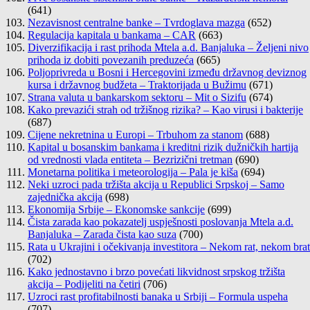
(641)
Nezavisnost centralne banke – Tvrdoglava mazga
(652)
Regulacija kapitala u bankama – CAR
(663)
Diverzifikacija i rast prihoda Mtela a.d. Banjaluka – Željeni nivo
prihoda iz dobiti povezanih preduzeća
(665)
Poljoprivreda u Bosni i Hercegovini između državnog deviznog
kursa i državnog budžeta – Traktorijada u Bužimu
(671)
Strana valuta u bankarskom sektoru – Mit o Sizifu
(674)
Kako prevazići strah od tržišnog rizika? – Kao virusi i bakterije
(687)
Cijene nekretnina u Europi – Trbuhom za stanom
(688)
Kapital u bosanskim bankama i kreditni rizik dužničkih hartija
od vrednosti vlada entiteta – Bezrizični tretman
(690)
Monetarna politika i meteorologija – Pala je kiša
(694)
Neki uzroci pada tržišta akcija u Republici Srpskoj – Samo
zajednička akcija
(698)
Ekonomija Srbije – Ekonomske sankcije
(699)
Čista zarada kao pokazatelj uspješnosti poslovanja Mtela a.d.
Banjaluka – Zarada čista kao suza
(700)
Rata u Ukrajini i očekivanja investitora – Nekom rat, nekom brat
(702)
Kako jednostavno i brzo povećati likvidnost srpskog tržišta
akcija – Podijeliti na četiri
(706)
Uzroci rast profitabilnosti banaka u Srbiji – Formula uspeha
(707)