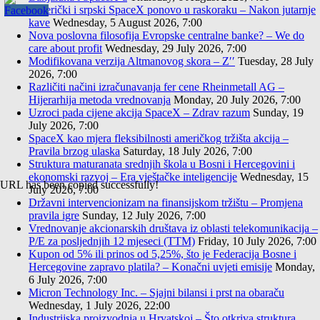
Američki i srpski SpaceX ponovo u raskoraku – Nakon jutarnje
kave
Wednesday, 5 August 2026, 7:00
Nova poslovna filosofija Evropske centralne banke? – We do
care about profit
Wednesday, 29 July 2026, 7:00
Modifikovana verzija Altmanovog skora – Z′′
Tuesday, 28 July
2026, 7:00
Različiti načini izračunavanja fer cene Rheinmetall AG –
Hijerarhija metoda vrednovanja
Monday, 20 July 2026, 7:00
Uzroci pada cijene akcija SpaceX – Zdrav razum
Sunday, 19
July 2026, 7:00
SpaceX kao mjera fleksibilnosti američkog tržišta akcija –
Pravila brzog ulaska
Saturday, 18 July 2026, 7:00
Struktura maturanata srednjih škola u Bosni i Hercegovini i
ekonomski razvoj – Era vještačke inteligencije
Wednesday, 15
URL has been copied successfully!
July 2026, 7:00
Državni intervencionizam na finansijskom tržištu – Promjena
pravila igre
Sunday, 12 July 2026, 7:00
Vrednovanje akcionarskih društava iz oblasti telekomunikacija –
P/E za posljednjih 12 mjeseci (TTM)
Friday, 10 July 2026, 7:00
Kupon od 5% ili prinos od 5,25%, što je Federacija Bosne i
Hercegovine zapravo platila? – Konačni uvjeti emisije
Monday,
6 July 2026, 7:00
Micron Technology Inc. – Sjajni bilansi i prst na obaraču
Wednesday, 1 July 2026, 22:00
Industrijska proizvodnja u Hrvatskoj – Što otkriva struktura