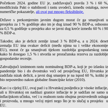
Početkom 2024. godine EU je, zadržavajući pravila 3 % i 60 %,
modificirala Pakt o stabilnosti i rastu uvodeći, između ostaloga, nove
numeričke pokazatelje,
ali ovaj put mnogo fleksibilnije.
Države s prekomjernim javnim dugom morat će ga smanjivati u
prosjeku za 1 % godišnje ako im je dug iznad 90 % BDP-a, odnosno
za 0,5 % godišnje u prosjeku ako se javni dug kreće između 60 % i 90
% BDP-a.
Također, ako je deficit zemlje iznad 3 % BDP-a, a u 2024. deset
zemalja EU ima ovakav deficit (među njima su i velike ekonomije
EU), morat će ga smanjivati tijekom razdoblja gospodarskog rasta
kako bi dosegao 1,5 % i stvorila se proračunska rezerva za razdoblje
gospodarske recesije.
Zahvaljujući iznimnom rastu nominalnog BDP-a, koji je po izlasku iz
pandemije bio i do dvostruko veći od prosječnog EU, Hrvatska je
zadržala nizak deficit, a javni dug smanjen je na ispod 60 %, koliki je
bio neposredno nakon globalne financijske krize (2010).
Kao i u cijeloj EU, ovaj pad i u Hrvatskoj posljedica je visoke inflacije,
ali u Hrvatskoj on nadilazi granice inflacije te je sadržan ne samo u
inflacijskom učinku, već i u realnom rastu obujma proizvedenih usluga
i proizvoda, u mnogo većoj mjeri nego što je to slučaj u prosjeku u
EU.