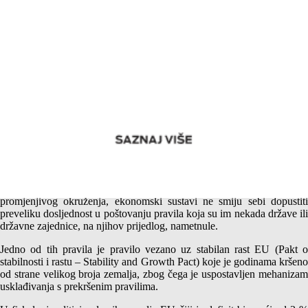
Javni dug, inflacija i ekonomski razvoj – Procedura
prekomjernog deficita
U stalnoj težnji da se prilagodi potrebama društva koje se mijenja i
promjenjivog okruženja, ekonomski sustavi ne smiju sebi dopustiti
preveliku dosljednost u poštovanju pravila koja su im nekada države ili
državne zajednice, na njihov prijedlog, nametnule.
Jedno od tih pravila je pravilo vezano uz stabilan rast EU (Pakt o
stabilnosti i rastu – Stability and Growth Pact) koje je godinama kršeno
od strane velikog broja zemalja, zbog čega je uspostavljen mehanizam
usklađivanja s prekršenim pravilima.