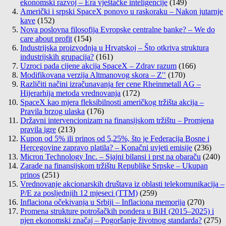
ekonomski razvoj – Era vještačke inteligencije
(149)
Američki i srpski SpaceX ponovo u raskoraku – Nakon jutarnje
kave
(152)
Nova poslovna filosofija Evropske centralne banke? – We do
care about profit
(154)
Industrijska proizvodnja u Hrvatskoj – Što otkriva struktura
industrijskih grupacija?
(161)
Uzroci pada cijene akcija SpaceX – Zdrav razum
(166)
Modifikovana verzija Altmanovog skora – Z′′
(170)
Različiti načini izračunavanja fer cene Rheinmetall AG –
Hijerarhija metoda vrednovanja
(172)
SpaceX kao mjera fleksibilnosti američkog tržišta akcija –
Pravila brzog ulaska
(176)
Državni intervencionizam na finansijskom tržištu – Promjena
pravila igre
(213)
Kupon od 5% ili prinos od 5,25%, što je Federacija Bosne i
Hercegovine zapravo platila? – Konačni uvjeti emisije
(236)
Micron Technology Inc. – Sjajni bilansi i prst na obaraču
(240)
Zarade na finansijskom tržištu Republike Srpske – Ukupan
prinos
(251)
Vrednovanje akcionarskih društava iz oblasti telekomunikacija –
P/E za posljednjih 12 mjeseci (TTM)
(259)
Inflaciona očekivanja u Srbiji – Inflaciona memorija
(270)
Promena strukture potrošačkih pondera u BiH (2015–2025) i
njen ekonomski značaj – Pogoršanje životnog standarda?
(275)