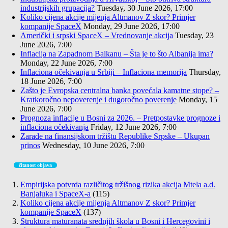
industrijskih grupacija?
Tuesday, 30 June 2026, 17:00
Koliko cijena akcije mijenja Altmanov Z skor? Primjer
kompanije SpaceX
Monday, 29 June 2026, 17:00
Američki i srpski SpaceX – Vrednovanje akcija
Tuesday, 23
June 2026, 7:00
Inflacija na Zapadnom Balkanu – Šta je to što Albanija ima?
Monday, 22 June 2026, 7:00
Inflaciona očekivanja u Srbiji – Inflaciona memorija
Thursday,
18 June 2026, 7:00
Zašto je Evropska centralna banka povećala kamatne stope? –
Kratkoročno nepoverenje i dugoročno poverenje
Monday, 15
June 2026, 7:00
Prognoza inflacije u Bosni za 2026. – Pretpostavke prognoze i
inflaciona očekivanja
Friday, 12 June 2026, 7:00
Zarade na finansijskom tržištu Republike Srpske – Ukupan
prinos
Wednesday, 10 June 2026, 7:00
čitanost objava
Empirijska potvrda različitog tržišnog rizika akcija Mtela a.d.
Banjaluka i SpaceX-a
(115)
Koliko cijena akcije mijenja Altmanov Z skor? Primjer
kompanije SpaceX
(137)
Struktura maturanata srednjih škola u Bosni i Hercegovini i