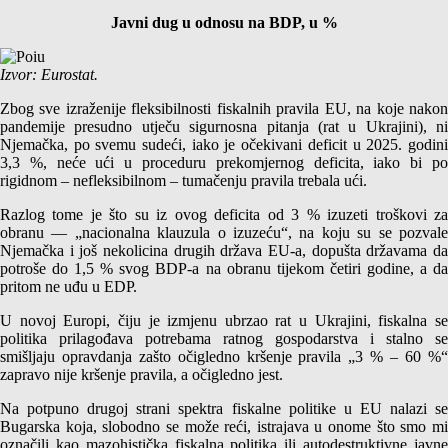
Javni dug u odnosu na BDP, u %
Izvor: Eurostat.
Zbog sve izraženije fleksibilnosti fiskalnih pravila EU, na koje nakon
pandemije presudno utječu sigurnosna pitanja (rat u Ukrajini), ni
Njemačka, po svemu sudeći, iako je očekivani deficit u 2025. godini
3,3 %, neće ući u proceduru prekomjernog deficita, iako bi po
rigidnom – nefleksibilnom – tumačenju pravila trebala ući.
Razlog tome je što su iz ovog deficita od 3 % izuzeti troškovi za
obranu — „nacionalna klauzula o izuzeću“, na koju su se pozvale
Njemačka i još nekolicina drugih država EU-a, dopušta državama da
potroše do 1,5 % svog BDP-a na obranu tijekom četiri godine, a da
pritom ne uđu u EDP.
U novoj Europi, čiju je izmjenu ubrzao rat u Ukrajini, fiskalna se
politika prilagođava potrebama ratnog gospodarstva i stalno se
smišljaju opravdanja zašto očigledno kršenje pravila „3 % – 60 %“
zapravo nije kršenje pravila, a očigledno jest.
Na potpuno drugoj strani spektra fiskalne politike u EU nalazi se
Bugarska koja, slobodno se može reći, istrajava u onome što smo mi
označili kao mazohistička fiskalna politika ili autodestruktivne javne