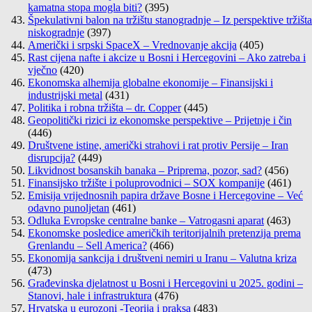
kamatna stopa mogla biti?
(395)
Špekulativni balon na tržištu stanogradnje – Iz perspektive tržišta
niskogradnje
(397)
Američki i srpski SpaceX – Vrednovanje akcija
(405)
Rast cijena nafte i akcize u Bosni i Hercegovini – Ako zatreba i
vječno
(420)
Ekonomska alhemija globalne ekonomije – Finansijski i
industrijski metal
(431)
Politika i robna tržišta – dr. Copper
(445)
Geopolitički rizici iz ekonomske perspektive – Prijetnje i čin
(446)
Društvene istine, američki strahovi i rat protiv Persije – Iran
disrupcija?
(449)
Likvidnost bosanskih banaka – Priprema, pozor, sad?
(456)
Finansijsko tržište i poluprovodnici – SOX kompanije
(461)
Emisija vrijednosnih papira države Bosne i Hercegovine – Već
odavno punoljetan
(461)
Odluka Evropske centralne banke – Vatrogasni aparat
(463)
Ekonomske posledice američkih teritorijalnih pretenzija prema
Grenlandu – Sell America?
(466)
Ekonomija sankcija i društveni nemiri u Iranu – Valutna kriza
(473)
Građevinska djelatnost u Bosni i Hercegovini u 2025. godini –
Stanovi, hale i infrastruktura
(476)
Hrvatska u eurozoni -Teorija i praksa
(483)