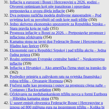
Inflacija u eurozoni i Bosni i Hercegovini u 2026. godini –
Otvoreni optimizam koji nije tranzitoran i opravdana
pretpostavka o uvozu dijela inflacije
(349)
Dva potpuno različita modela društvene stanogradnje – Pod
uvjetima koji su povoljniji od onih koje nudi tržište
(350)
Jedno skriveno ekonomsko upozorenje za Republiku Srpsku –
Stara pravila koja ne važe
(351)
Prognoza inflacije u Bosni za 2026. – Pretpostavke prognoze i
inflaciona očekivanja
(354)
Kamatna stopa na javni dug Federacije Bosne i Hercegovine –
Hladno kao špricer
(355)
Ekonomski rast u Republici Srpskoj i pad tržišta akcija – Jedna
čudna pojava
(356)
Realni optimizam Evropske centralne banke? – Neukorenjena
inflacija
(359)
Inflacija u Hrvatskoj – Ako američka čizma stupi na iransko tlo
(362)
Posljedice primirja u zalivskom ratu na svjetska finansijska i
robna tržišta – Otvaranje Hormuza
(362)
Fjučersi nafte kao prognoza i osnov za prognozu cijena nafte –
Contango i Backwardation
(369)
Očekivanja na međubankarskom tržištu novca u formi Euribora
– Hibridna kamatna stopa
(370)
U susret emisiji obveznica Federacije Bosne i Hercegovine u
iznosu od 800 milijuna eura na inozemnom tržištu – Kolika bi