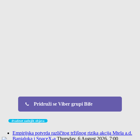
Pridruži se Viber grupi Bife
dvadeset zadnjih objava
Empirijska potvrda različitog tržišnog rizika akcija Mtela a.d.
Banjaluka i SpaceX-a
Thursday, 6 August 2026, 7:00