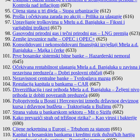
Kontrola nad inflacijom
(607)
Cijena stana u tri dijela – Stopa urbanizacije
(612)
Prošla i očekivana zarada po akciji – Prilika za ulaganje
(616)
Upravljanje troškovima u Mtelu a.d. Banjaluka – Fiksni i
varijabilni troškovi
(617)
Gasovodni prirodni gas i tečni prirodni gas – LNG premija
(623)
Zemlje izvoznice nafte – OPEC i OPEC+
(625)
Konsolidovani i nekonsolidovani finansijski izvještaji Mtela a.d.
Banjaluka – Majka i ćerke
(633)
Prve bosanske sistemski bitne banke – Hazarderski nemoral
(645)
Očekivana rentabilnost ulaganja Mtela a.d. Banjaluka u zavisna i
nezavisna preduzeća – Dobri poslovni običaji
(645)
Nezavisnost centralne banke – Tvrdoglava mazga
(656)
Regulacija kapitala u bankama – CAR
(667)
Diverzifikacija i rast prihoda Mtela a.d. Banjaluka – Željeni nivo
prihoda iz dobiti povezanih preduzeća
(669)
Poljoprivreda u Bosni i Hercegovini između državnog deviznog
kursa i državnog budžeta – Traktorijada u Bužimu
(677)
Strana valuta u bankarskom sektoru – Mit o Sizifu
(682)
Kako prevazići strah od tržišnog rizika? – Kao virusi i bakterije
(690)
Cijene nekretnina u Europi – Trbuhom za stanom
(691)
Kapital u bosanskim bankama i kreditni rizik dužničkih hartija