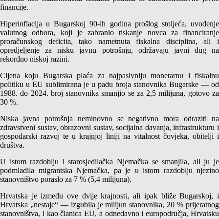
financije.
Hiperinflacija u Bugarskoj 90-ih godina prošlog stoljeća, uvođenje
valutnog odbora, koji je zabranio tiskanje novca za financiranje
proračunskog deficita, tako nametnuta fiskalna disciplina, ali i
opredjeljenje za nisku javnu potrošnju, održavaju javni dug na
rekordno niskoj razini.
Cijena koju Bugarska plaća za najpasivniju monetarnu i fiskalnu
politiku u EU sublimirana je u padu broja stanovnika Bugarske — od
1988. do 2024. broj stanovnika smanjio se za 2,5 milijuna, gotovo za
30 %.
Niska javna potrošnja neminovno se negativno mora odraziti na
zdravstveni sustav, obrazovni sustav, socijalna davanja, infrastrukturu i
gospodarski razvoj te u krajnjoj liniji na vitalnost čovjeka, obitelji i
društva.
U istom razdoblju i starosjedilačka Njemačka se smanjila, ali ju je
podmladila migrantska Njemačka, pa je u istom razdoblju njezino
stanovništvo poraslo za 7 % (5,4 milijuna).
Hrvatska je između ove dvije krajnosti, ali ipak bliže Bugarskoj, i
Hrvatska „nestaje“ — izgubila je milijun stanovnika, 20 % prijeratnog
stanovništva, i kao članica EU, a odnedavno i europodručja, Hrvatsku