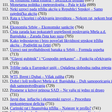
od vrednosti vlada entiteta – Bezrizični tretman
(697)
Monetarna politika i meteorologija – Pala je kiša
(699)
Neki uzroci pada tržišta akcija u Republici Srpskoj – Samo
zajednička akcija
(703)
Rata u Ukrajini i očekivanja investitora – Nekom rat, nekom brat
(703)
Ekonomija Srbije – Ekonomske sankcije
(704)
Čista zarada kao pokazatelj uspješnosti poslovanja Mtela a.d.
Banjaluka – Zarada čista kao suza
(705)
Kako jednostavno i brzo povećati likvidnost srpskog tržišta
akcija – Podijeliti na četiri
(707)
Uzroci rast profitabilnosti banaka u Srbiji – Formula uspeha
(713)
“Glavni gubitnik” i “Gospodin prekasno” – Funkcija očekivanja
(715)
Tržište rada u Europskoj uniji – Oglašena slobodna radna mjesta
(728)
WTI, Brent i Dubai – Višak zaliha
(728)
Dobri i loši troškovi Mtela a.d. Banjaluka – Duh samoporicanja i
duh samopotvrđivanja
(729)
Promene u krivoj prinosa SAD – Ne valja ni jedno ni drugo
(731)
Javni dug, inflacija i ekonomski razvoj – Procedura
prekomjernog deficita
(731)
Carinski rat i finansijska tržišta – Najgore je prošlo?
(741)