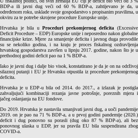
U fiskalnoj politici, od svih zemalja EU čiji je deficit bio veći od 3 %
BDP-a ili javni dug veći od 60 % BDP-a, zahtijevano je da, u
određenom roku, usklade svoje gospodarstvo s propisanim pravilima, u
okviru za te potrebe skrojene procedure Europske unije.
Hrvatska je bila u
Proceduri prekomjernog deficita
(Excessiv
Deficit Procedure – EDP) Europske unije i neposredno nakon globalne
financijske krize. Mjere za smanjenje deficita i javnog duga provodile
su se nekoliko godina, i na kraju je proces fiskalnog ozdravljenja
hrvatskog gospodarstva završen u lipnju 2017. godine, nakon što je u
prethodnoj godini deficit pao na 1 % BDP-a.
Iako je javni dug i dalje bio visok, konstatirano je da je on na održivoj
silaznoj putanji i EU je Hrvatsku otpustila iz procedure prekomjernog
deficita.
Hrvatska je u EDP-u bila od 2014. do 2017., a izlazak je postigla
zahvaljujući kombinaciji rezanja javne potrošnje, poreznih mjera i
jačeg oslanjanja na EU fondove.
Do 2019. Hrvatska je nastavila smanjivati javni dug, a uoči pandemije
2019. on je pao na 71 % BDP-a, a u prvoj godini pandemije (2020.)
deficit i dug ponovno su porasli (dug oko 87 % BDP-a), ali bez
ponovnog ulaska u EDP, jer su pravila EU bila suspendirana zbog
COVID-a.