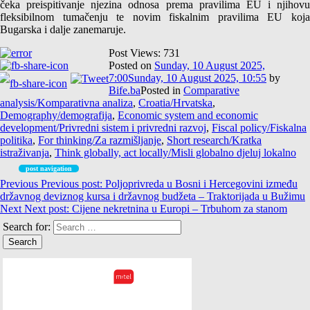
čeka preispitivanje njezina odnosa prema pravilima EU i njihovu
fleksibilnom tumačenju te novim fiskalnim pravilima EU koja
Bugarska i dalje zanemaruje.
Post Views:
731
Posted on
Sunday, 10 August 2025,
7:00
Sunday, 10 August 2025, 10:55
by
Bife.ba
Posted in
Comparative
analysis/Komparativna analiza
,
Croatia/Hrvatska
,
Demography/demografija
,
Economic system and economic
development/Privredni sistem i privredni razvoj
,
Fiscal policy/Fiskalna
politika
,
For thinking/Za razmišljanje
,
Short research/Kratka
istraživanja
,
Think globally, act locally/Misli globalno djeluj lokalno
post navigation
Previous
Previous post:
Poljoprivreda u Bosni i Hercegovini između
državnog deviznog kursa i državnog budžeta – Traktorijada u Bužimu
Next
Next post:
Cijene nekretnina u Europi – Trbuhom za stanom
Search for: