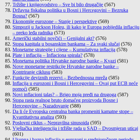
Tržište i knjigovodstvo – Sve bi bilo drugačije
(567)
Državna fiskalna politika u Bosni i Hercegovini – Bezruka
Bosna?
(567)
Ekonomije eurozone – Stanje i perspektive
(569)
Simpozij u Jackson Holeu, ili kako je Europa pobijedila inflaciju
– preko leđa radnika
(573)
Američki stabilni novčići – Genijalni akt?
(576)
Stopa kapitala u bosanskim bankama – Za svaki slučaj
(576)
Monetarne strategije i cijene – Kumulativna inflacija
(578)
Plate i inflacija – Inflaciona spirala?
(578)
Monetarna politika Hrvatske narodne banke – Kvazi
(581)
Nove monetarne restrikcije Hrvatske narodne banke –
Kontriranje ciklusu
(583)
Funkcije deviznih rezervi – Bezbednosna mreža
(585)
Inflacija u eurozoni i Bosni i Hercegovini – Ovaj put ECB neće
pomoći
(585)
Novi inflacioni talas? – Brigo moja pređi na drugoga
(587)
Stopa rasta realnog bruto domaćeg proizvoda Bosne i
Hercegovine – Nazadovanje
(588)
Da li će Evropska centralna banka promeniti kamatne stope –
Kvantitativna analiza
(593)
Poslovni ciklus – Nepravilna sinusoida
(595)
Vještačka inteligencija i tržište rada u SAD – Dvosmjeran uticaj
(601)
Ukupna i bazna inflacija u eurozoni u srednjoročnom periodu –