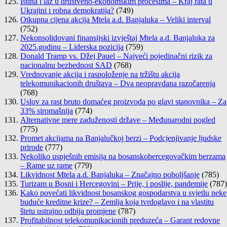
Istina i laž u društveno-ekonomskim procesima – Kraj rata u
Ukrajini i robna demokratija?
(749)
Otkupna cijena akcija Mtela a.d. Banjaluka – Veliki interval
(752)
Nekonsolidovani finansijski izvještaj Mtela a.d. Banjaluka za
2025.godinu – Liderska pozicija
(759)
Donald Tramp vs. Džej Pauel – Najveći pojedinačni rizik za
nacionalnu bezbednost SAD
(768)
Vrednovanje akcija i raspoloženje na tržištu akcija
telekomunikacionih društava – Dva neopravdana razočarenja
(768)
Uslov za rast bruto domaćeg proizvoda po glavi stanovnika – Za
33% siromašnija
(774)
Alternativne mere zaduženosti države – Međunarodni pogled
(775)
Promet akcijama na Banjalučkoj berzi – Podcjenjivanje ljudske
prirode
(777)
Nekoliko uspješnih emisija na bosanskohercegovačkim berzama
– Rame uz rame
(779)
Likvidnost Mtela a.d. Banjaluka – Značajno poboljšanje
(785)
Turizam u Bosni i Hercegovini – Prije, i poslije, pandemije
(787)
Kako povećati likvidnost bosanskog gospodarstva u svjetlu neke
buduće kreditne krize? – Zemlja koja tvrdoglavo i na vlastitu
štetu ustrajno odbija promjene
(787)
Profitabilnost telekomunikacionih preduzeća – Garant redovne