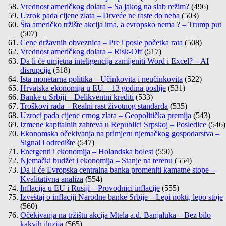
Vrednost američkog dolara – Sa jakog na slab režim?
(496)
Uzrok pada cijene zlata – Drveće ne raste do neba
(503)
Šta američko tržište akcija ima, a evropsko nema ? – Trump put
(507)
Cene državnih obveznica – Pre i posle početka rata
(508)
Vrednost američkog dolara – Risk-Off
(517)
Da li će umjetna inteligencija zamijeniti Word i Excel? – AI
disrupcija
(518)
Ista monetarna politika – Učinkovita i neučinkovita
(522)
Hrvatska ekonomija u EU – 13 godina poslije
(531)
Banke u Srbiji – Delikventni krediti
(533)
Troškovi rada – Realni rast životnog standarda
(535)
Uzroci pada cijene crnog zlata – Geopolitička premija
(543)
Izmene kapitalnih zahteva u Republici Srpskoj – Posledice
(546)
Ekonomska očekivanja na primjeru njemačkog gospodarstva –
Signal i odredište
(547)
Energenti i ekonomija – Holandska bolest
(550)
Njemački budžet i ekonomija – Stanje na terenu
(554)
Da li će Evropska centralna banka promeniti kamatne stope –
Kvalitativna analiza
(554)
Inflacija u EU i Rusiji – Provodnici inflacije
(555)
Izveštaj o inflaciji Narodne banke Srbije – Lepi nokti, lepo stoje
(560)
Očekivanja na tržištu akcija Mtela a.d. Banjaluka – Bez bilo
kakvih iluzija
(565)