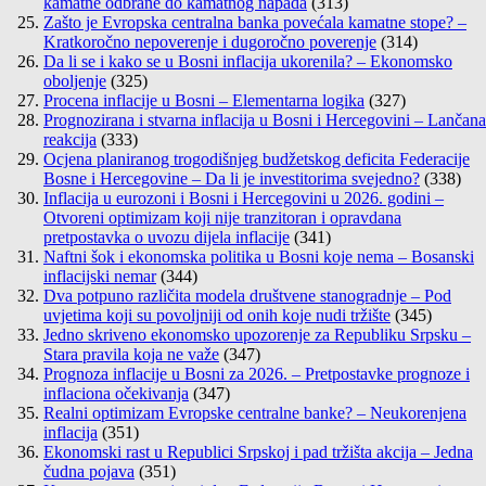
kamatne odbrane do kamatnog napada
(313)
Zašto je Evropska centralna banka povećala kamatne stope? –
Kratkoročno nepoverenje i dugoročno poverenje
(314)
Da li se i kako se u Bosni inflacija ukorenila? – Ekonomsko
oboljenje
(325)
Procena inflacije u Bosni – Elementarna logika
(327)
Prognozirana i stvarna inflacija u Bosni i Hercegovini – Lančana
reakcija
(333)
Ocjena planiranog trogodišnjeg budžetskog deficita Federacije
Bosne i Hercegovine – Da li je investitorima svejedno?
(338)
Inflacija u eurozoni i Bosni i Hercegovini u 2026. godini –
Otvoreni optimizam koji nije tranzitoran i opravdana
pretpostavka o uvozu dijela inflacije
(341)
Naftni šok i ekonomska politika u Bosni koje nema – Bosanski
inflacijski nemar
(344)
Dva potpuno različita modela društvene stanogradnje – Pod
uvjetima koji su povoljniji od onih koje nudi tržište
(345)
Jedno skriveno ekonomsko upozorenje za Republiku Srpsku –
Stara pravila koja ne važe
(347)
Prognoza inflacije u Bosni za 2026. – Pretpostavke prognoze i
inflaciona očekivanja
(347)
Realni optimizam Evropske centralne banke? – Neukorenjena
inflacija
(351)
Ekonomski rast u Republici Srpskoj i pad tržišta akcija – Jedna
čudna pojava
(351)