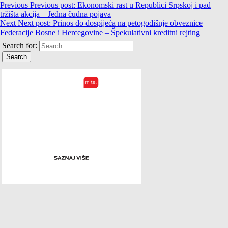
Previous
Previous post:
Ekonomski rast u Republici Srpskoj i pad
tržišta akcija – Jedna čudna pojava
Next
Next post:
Prinos do dospijeća na petogodišnje obveznice
Federacije Bosne i Hercegovine – Špekulativni kreditni rejting
Search for: