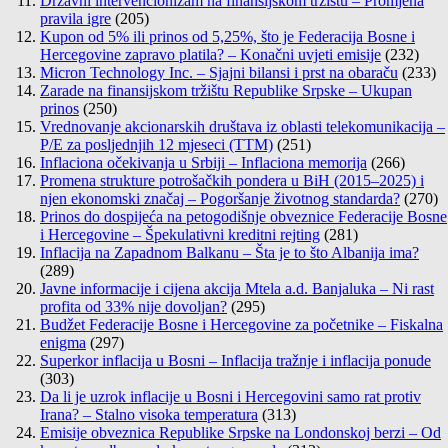
Državni intervencionizam na finansijskom tržištu – Promjena
pravila igre
(205)
Kupon od 5% ili prinos od 5,25%, što je Federacija Bosne i
Hercegovine zapravo platila? – Konačni uvjeti emisije
(232)
Micron Technology Inc. – Sjajni bilansi i prst na obaraču
(233)
Zarade na finansijskom tržištu Republike Srpske – Ukupan
prinos
(250)
Vrednovanje akcionarskih društava iz oblasti telekomunikacija –
P/E za posljednjih 12 mjeseci (TTM)
(251)
Inflaciona očekivanja u Srbiji – Inflaciona memorija
(266)
Promena strukture potrošačkih pondera u BiH (2015–2025) i
njen ekonomski značaj – Pogoršanje životnog standarda?
(270)
Prinos do dospijeća na petogodišnje obveznice Federacije Bosne
i Hercegovine – Špekulativni kreditni rejting
(281)
Inflacija na Zapadnom Balkanu – Šta je to što Albanija ima?
(289)
Javne informacije i cijena akcija Mtela a.d. Banjaluka – Ni rast
profita od 33% nije dovoljan?
(295)
Budžet Federacije Bosne i Hercegovine za početnike – Fiskalna
enigma
(297)
Superkor inflacija u Bosni – Inflacija tražnje i inflacija ponude
(303)
Da li je uzrok inflacije u Bosni i Hercegovini samo rat protiv
Irana? – Stalno visoka temperatura
(313)
Emisije obveznica Republike Srpske na Londonskoj berzi – Od