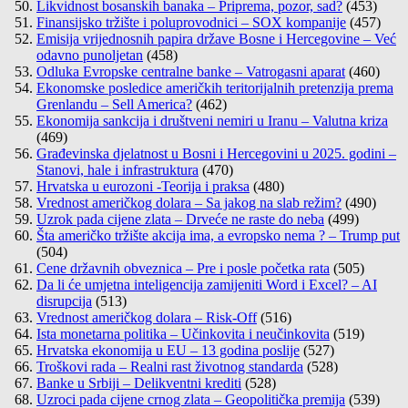
Likvidnost bosanskih banaka – Priprema, pozor, sad?
(453)
Finansijsko tržište i poluprovodnici – SOX kompanije
(457)
Emisija vrijednosnih papira države Bosne i Hercegovine – Već
odavno punoljetan
(458)
Odluka Evropske centralne banke – Vatrogasni aparat
(460)
Ekonomske posledice američkih teritorijalnih pretenzija prema
Grenlandu – Sell America?
(462)
Ekonomija sankcija i društveni nemiri u Iranu – Valutna kriza
(469)
Građevinska djelatnost u Bosni i Hercegovini u 2025. godini –
Stanovi, hale i infrastruktura
(470)
Hrvatska u eurozoni -Teorija i praksa
(480)
Vrednost američkog dolara – Sa jakog na slab režim?
(490)
Uzrok pada cijene zlata – Drveće ne raste do neba
(499)
Šta američko tržište akcija ima, a evropsko nema ? – Trump put
(504)
Cene državnih obveznica – Pre i posle početka rata
(505)
Da li će umjetna inteligencija zamijeniti Word i Excel? – AI
disrupcija
(513)
Vrednost američkog dolara – Risk-Off
(516)
Ista monetarna politika – Učinkovita i neučinkovita
(519)
Hrvatska ekonomija u EU – 13 godina poslije
(527)
Troškovi rada – Realni rast životnog standarda
(528)
Banke u Srbiji – Delikventni krediti
(528)
Uzroci pada cijene crnog zlata – Geopolitička premija
(539)