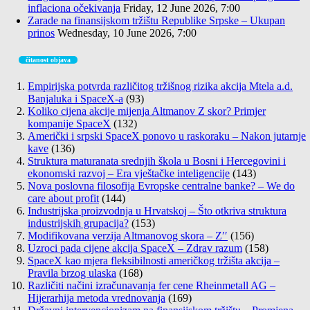
inflaciona očekivanja
Friday, 12 June 2026, 7:00
Zarade na finansijskom tržištu Republike Srpske – Ukupan
prinos
Wednesday, 10 June 2026, 7:00
čitanost objava
Empirijska potvrda različitog tržišnog rizika akcija Mtela a.d.
Banjaluka i SpaceX-a
(93)
Koliko cijena akcije mijenja Altmanov Z skor? Primjer
kompanije SpaceX
(132)
Američki i srpski SpaceX ponovo u raskoraku – Nakon jutarnje
kave
(136)
Struktura maturanata srednjih škola u Bosni i Hercegovini i
ekonomski razvoj – Era vještačke inteligencije
(143)
Nova poslovna filosofija Evropske centralne banke? – We do
care about profit
(144)
Industrijska proizvodnja u Hrvatskoj – Što otkriva struktura
industrijskih grupacija?
(153)
Modifikovana verzija Altmanovog skora – Z′′
(156)
Uzroci pada cijene akcija SpaceX – Zdrav razum
(158)
SpaceX kao mjera fleksibilnosti američkog tržišta akcija –
Pravila brzog ulaska
(168)
Različiti načini izračunavanja fer cene Rheinmetall AG –
Hijerarhija metoda vrednovanja
(169)