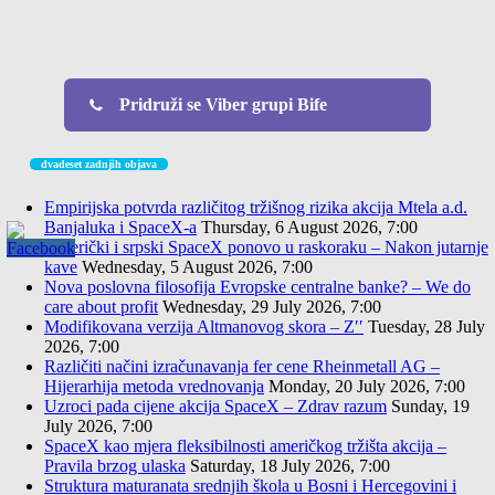
Pridruži se Viber grupi Bife
dvadeset zadnjih objava
Empirijska potvrda različitog tržišnog rizika akcija Mtela a.d.
Banjaluka i SpaceX-a
Thursday, 6 August 2026, 7:00
Američki i srpski SpaceX ponovo u raskoraku – Nakon jutarnje
kave
Wednesday, 5 August 2026, 7:00
Nova poslovna filosofija Evropske centralne banke? – We do
care about profit
Wednesday, 29 July 2026, 7:00
Modifikovana verzija Altmanovog skora – Z′′
Tuesday, 28 July
2026, 7:00
Različiti načini izračunavanja fer cene Rheinmetall AG –
Hijerarhija metoda vrednovanja
Monday, 20 July 2026, 7:00
Uzroci pada cijene akcija SpaceX – Zdrav razum
Sunday, 19
July 2026, 7:00
SpaceX kao mjera fleksibilnosti američkog tržišta akcija –
Pravila brzog ulaska
Saturday, 18 July 2026, 7:00
Struktura maturanata srednjih škola u Bosni i Hercegovini i