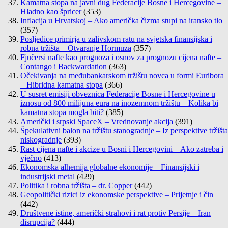
Kamatna stopa na javni dug Federacije Bosne i Hercegovine –
Hladno kao špricer
(353)
Inflacija u Hrvatskoj – Ako američka čizma stupi na iransko tlo
(357)
Posljedice primirja u zalivskom ratu na svjetska finansijska i
robna tržišta – Otvaranje Hormuza
(357)
Fjučersi nafte kao prognoza i osnov za prognozu cijena nafte –
Contango i Backwardation
(363)
Očekivanja na međubankarskom tržištu novca u formi Euribora
– Hibridna kamatna stopa
(366)
U susret emisiji obveznica Federacije Bosne i Hercegovine u
iznosu od 800 milijuna eura na inozemnom tržištu – Kolika bi
kamatna stopa mogla biti?
(385)
Američki i srpski SpaceX – Vrednovanje akcija
(391)
Špekulativni balon na tržištu stanogradnje – Iz perspektive tržišta
niskogradnje
(393)
Rast cijena nafte i akcize u Bosni i Hercegovini – Ako zatreba i
vječno
(413)
Ekonomska alhemija globalne ekonomije – Finansijski i
industrijski metal
(429)
Politika i robna tržišta – dr. Copper
(442)
Geopolitički rizici iz ekonomske perspektive – Prijetnje i čin
(442)
Društvene istine, američki strahovi i rat protiv Persije – Iran
disrupcija?
(444)