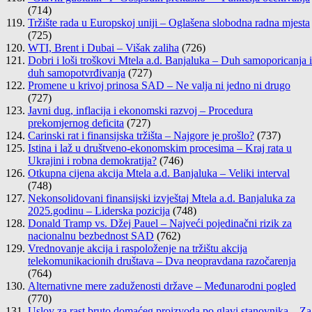
(714)
Tržište rada u Europskoj uniji – Oglašena slobodna radna mjesta
(725)
WTI, Brent i Dubai – Višak zaliha
(726)
Dobri i loši troškovi Mtela a.d. Banjaluka – Duh samoporicanja i
duh samopotvrđivanja
(727)
Promene u krivoj prinosa SAD – Ne valja ni jedno ni drugo
(727)
Javni dug, inflacija i ekonomski razvoj – Procedura
prekomjernog deficita
(727)
Carinski rat i finansijska tržišta – Najgore je prošlo?
(737)
Istina i laž u društveno-ekonomskim procesima – Kraj rata u
Ukrajini i robna demokratija?
(746)
Otkupna cijena akcija Mtela a.d. Banjaluka – Veliki interval
(748)
Nekonsolidovani finansijski izvještaj Mtela a.d. Banjaluka za
2025.godinu – Liderska pozicija
(748)
Donald Tramp vs. Džej Pauel – Najveći pojedinačni rizik za
nacionalnu bezbednost SAD
(762)
Vrednovanje akcija i raspoloženje na tržištu akcija
telekomunikacionih društava – Dva neopravdana razočarenja
(764)
Alternativne mere zaduženosti države – Međunarodni pogled
(770)
Uslov za rast bruto domaćeg proizvoda po glavi stanovnika – Za