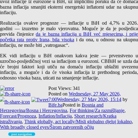
uvoz inflacije iz eurozone u BiH, uz implicitnu poruku da će domaća
bazna inflacija smanjiti eksterni energetski inflatorni udar na ukupnu
inflaciju.
Realizacija ovakve prognoze — inflacije u BiH od 4,7% u 2026.
godini — izuzetno je malo vjerovatna. Moguće je da je posljedica
previda činjenice
da je bazna inflacija u BiH već mjesecima, i prij
početka rata protiv Irana, bila visoka
i da ona, u odnosu na ukupn
inflaciju, ne može biti „vatrogasac“.
EK vidi inflaciju u BiH onakvom kakva jeste — prvenstveno u
uzročno-posljedičnoj vezi sa inflacijom u eurozoni. CBBiH se uzda da
će brojni faktori koji utiču na domaću inflaciju ublažiti uvezenu
inflaciju, a moguće i da će visoka inflacija iz prethodnog perioda,
odnosno visoka baza, uticati na smanjenje inflacije.
Post Views:
341
Posted on
Wednesday, 27 May 2026,
7:00
Wednesday, 27 May 2026, 15:14
by
Bife.ba
Posted in
Bosnia and
Herzegovina/Bosna i Hercegovina
,
For thinking/Za razmišljanje
,
Forecast/Prognoza
,
Inflation/Inflacija
,
Short research/Kratka
istraživanja
,
Think globally, act locally/Misli globalno djeluj lokalno
,
With broadly closed eyes/Širom zatvorenih očiju
post navigation