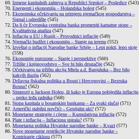
Izmene kapitalnih zahteva u Republici Srpskoj – Posledice
(543)
Energenti i ekonomija – Holandska bolest
(545)
Ekonomska očekivanja na primjeru njemačkog gospodarstva –
Signal i odredište
(545)
Da li će Evropska centralna banka promeniti kamatne stope –
Kvalitativna analiza
(547)
Inflacija u EU i Rusiji – Provodnici inflacije
(549)
Njemački budžet i ekonomija – Stanje na terenu
(552)
Izveštaj o inflaciji Narodne banke Srbije – Lepi nokti, lepo stoje
(558)
Ekonomije eurozone – Stanje i perspektive
(560)
Tržište i knjigovodstvo – Sve bi bilo drugačije
(562)
Očekivanja na tržištu akcija Mtela a.d. Banjaluka – Bez bilo
kakvih iluzija
(562)
Državna fiskalna politika u Bosni i Hercegovini – Bezruka
Bosna?
(562)
Simpozij u Jackson Holeu, ili kako je Europa pobijedila inflaciju
– preko leđa radnika
(568)
Stopa kapitala u bosanskim bankama – Za svaki slučaj
(571)
Američki stabilni novčići – Genijalni akt?
(572)
Monetarne strategije i cijene – Kumulativna inflacija
(572)
Plate i inflacija – Inflaciona spirala?
(573)
Monetarna politika Hrvatske narodne banke – Kvazi
(577)
Nove monetarne restrikcije Hrvatske narodne banke –
Kontriranje ciklusu
(577)