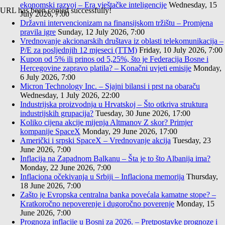
ekonomski razvoj – Era vještačke inteligencije
Wednesday, 15
URL has been copied successfully!
July 2026, 7:00
Državni intervencionizam na finansijskom tržištu – Promjena
pravila igre
Sunday, 12 July 2026, 7:00
Vrednovanje akcionarskih društava iz oblasti telekomunikacija –
P/E za posljednjih 12 mjeseci (TTM)
Friday, 10 July 2026, 7:00
Kupon od 5% ili prinos od 5,25%, što je Federacija Bosne i
Hercegovine zapravo platila? – Konačni uvjeti emisije
Monday,
6 July 2026, 7:00
Micron Technology Inc. – Sjajni bilansi i prst na obaraču
Wednesday, 1 July 2026, 22:00
Industrijska proizvodnja u Hrvatskoj – Što otkriva struktura
industrijskih grupacija?
Tuesday, 30 June 2026, 17:00
Koliko cijena akcije mijenja Altmanov Z skor? Primjer
kompanije SpaceX
Monday, 29 June 2026, 17:00
Američki i srpski SpaceX – Vrednovanje akcija
Tuesday, 23
June 2026, 7:00
Inflacija na Zapadnom Balkanu – Šta je to što Albanija ima?
Monday, 22 June 2026, 7:00
Inflaciona očekivanja u Srbiji – Inflaciona memorija
Thursday,
18 June 2026, 7:00
Zašto je Evropska centralna banka povećala kamatne stope? –
Kratkoročno nepoverenje i dugoročno poverenje
Monday, 15
June 2026, 7:00
Prognoza inflacije u Bosni za 2026. – Pretpostavke prognoze i