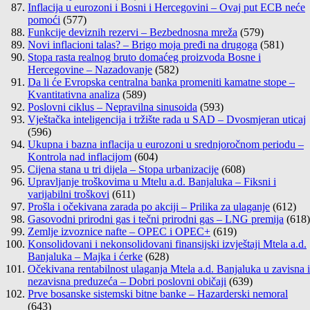
Inflacija u eurozoni i Bosni i Hercegovini – Ovaj put ECB neće
pomoći
(577)
Funkcije deviznih rezervi – Bezbednosna mreža
(579)
Novi inflacioni talas? – Brigo moja pređi na drugoga
(581)
Stopa rasta realnog bruto domaćeg proizvoda Bosne i
Hercegovine – Nazadovanje
(582)
Da li će Evropska centralna banka promeniti kamatne stope –
Kvantitativna analiza
(589)
Poslovni ciklus – Nepravilna sinusoida
(593)
Vještačka inteligencija i tržište rada u SAD – Dvosmjeran uticaj
(596)
Ukupna i bazna inflacija u eurozoni u srednjoročnom periodu –
Kontrola nad inflacijom
(604)
Cijena stana u tri dijela – Stopa urbanizacije
(608)
Upravljanje troškovima u Mtelu a.d. Banjaluka – Fiksni i
varijabilni troškovi
(611)
Prošla i očekivana zarada po akciji – Prilika za ulaganje
(612)
Gasovodni prirodni gas i tečni prirodni gas – LNG premija
(618)
Zemlje izvoznice nafte – OPEC i OPEC+
(619)
Konsolidovani i nekonsolidovani finansijski izvještaji Mtela a.d.
Banjaluka – Majka i ćerke
(628)
Očekivana rentabilnost ulaganja Mtela a.d. Banjaluka u zavisna i
nezavisna preduzeća – Dobri poslovni običaji
(639)
Prve bosanske sistemski bitne banke – Hazarderski nemoral
(643)