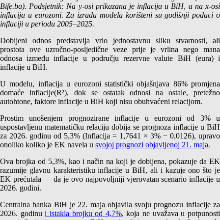
Bife.ba). Podsjetnik: Na y-osi prikazana je inflacija u BiH, a na x-osi
inflacija u eurozoni. Za izradu modela korišteni su godišnji podaci o
inflaciji u periodu 2005–2025.
Dobijeni odnos predstavlja vrlo jednostavnu sliku stvarnosti, ali
prostota ove uzročno-posljedične veze prije je vrlina nego mana
odnosa između inflacije u području rezervne valute BiH (eura) i
inflacije u BiH.
U modelu, inflacija u eurozoni statistički objašnjava 86% promjena
domaće inflacije(R²), dok se ostatak odnosi na ostale, pretežno
autohtone, faktore inflacije u BiH koji nisu obuhvaćeni relacijom.
Prostim unošenjem prognozirane inflacije u eurozoni od 3% u
uspostavljenu matematičku relaciju dobija se prognoza inflacije u BiH
za 2026. godinu od 5,3% (Inflacija = 1,7641 × 3% − 0,0126), upravo
onoliko koliko je EK navela u
svojoj prognozi objavljenoj 21. maja.
Ova brojka od 5,3%, kao i način na koji je dobijena, pokazuje da EK
razumije glavnu karakteristiku inflacije u BiH, ali i kazuje ono što je
EK prećutala — da je ovo najpovoljniji vjerovatan scenario inflacije u
2026. godini.
Centralna banka BiH je 22. maja objavila svoju prognozu inflacije za
2026. godinu
i istakla brojku od 4,7%
, koja ne uvažava u potpunost