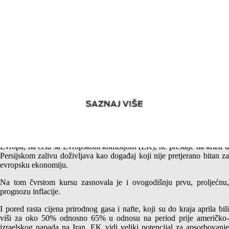
Inflacija u eurozoni i Bosni i Hercegovini u 2026. godini –
Otvoreni optimizam koji nije tranzitoran i opravdana
pretpostavka o uvozu dijela inflacije
Evropa, na čelu sa Evropskom komisijom (EK), ne prestaje da krizu u
Persijskom zalivu doživljava kao događaj koji nije pretjerano bitan za
evropsku ekonomiju.
Na tom čvrstom kursu zasnovala je i ovogodišnju prvu, proljećnu,
prognozu inflacije.
I pored rasta cijena prirodnog gasa i nafte, koji su do kraja aprila bili
viši za oko 50% odnosno 65% u odnosu na period prije američko-
izraelskog napada na Iran, EK vidi veliki potencijal za apsorbovanje