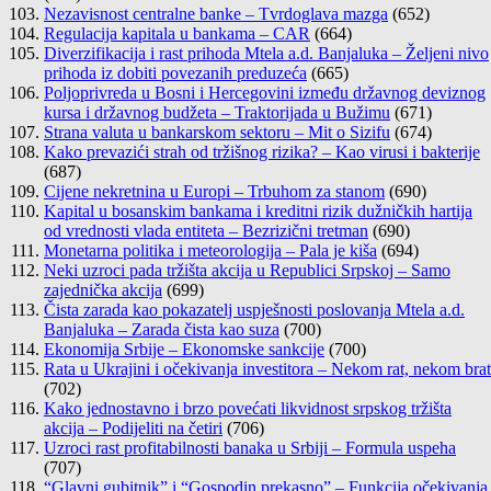
Nezavisnost centralne banke – Tvrdoglava mazga
(652)
Regulacija kapitala u bankama – CAR
(664)
Diverzifikacija i rast prihoda Mtela a.d. Banjaluka – Željeni nivo
prihoda iz dobiti povezanih preduzeća
(665)
Poljoprivreda u Bosni i Hercegovini između državnog deviznog
kursa i državnog budžeta – Traktorijada u Bužimu
(671)
Strana valuta u bankarskom sektoru – Mit o Sizifu
(674)
Kako prevazići strah od tržišnog rizika? – Kao virusi i bakterije
(687)
Cijene nekretnina u Europi – Trbuhom za stanom
(690)
Kapital u bosanskim bankama i kreditni rizik dužničkih hartija
od vrednosti vlada entiteta – Bezrizični tretman
(690)
Monetarna politika i meteorologija – Pala je kiša
(694)
Neki uzroci pada tržišta akcija u Republici Srpskoj – Samo
zajednička akcija
(699)
Čista zarada kao pokazatelj uspješnosti poslovanja Mtela a.d.
Banjaluka – Zarada čista kao suza
(700)
Ekonomija Srbije – Ekonomske sankcije
(700)
Rata u Ukrajini i očekivanja investitora – Nekom rat, nekom brat
(702)
Kako jednostavno i brzo povećati likvidnost srpskog tržišta
akcija – Podijeliti na četiri
(706)
Uzroci rast profitabilnosti banaka u Srbiji – Formula uspeha
(707)
“Glavni gubitnik” i “Gospodin prekasno” – Funkcija očekivanja