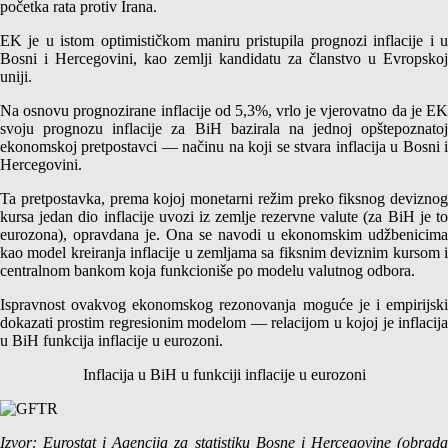
početka rata protiv Irana.
EK je u istom optimističkom maniru pristupila prognozi inflacije i u
Bosni i Hercegovini, kao zemlji kandidatu za članstvo u Evropskoj
uniji.
Na osnovu prognozirane inflacije od 5,3%, vrlo je vjerovatno da je EK
svoju prognozu inflacije za BiH bazirala na jednoj opštepoznatoj
ekonomskoj pretpostavci — načinu na koji se stvara inflacija u Bosni i
Hercegovini.
Ta pretpostavka, prema kojoj monetarni režim preko fiksnog deviznog
kursa jedan dio inflacije uvozi iz zemlje rezervne valute (za BiH je to
eurozona), opravdana je. Ona se navodi u ekonomskim udžbenicima
kao model kreiranja inflacije u zemljama sa fiksnim deviznim kursom i
centralnom bankom koja funkcioniše po modelu valutnog odbora.
Ispravnost ovakvog ekonomskog rezonovanja moguće je i empirijski
dokazati prostim regresionim modelom — relacijom u kojoj je inflacija
u BiH funkcija inflacije u eurozoni.
Inflacija u BiH u funkciji inflacije u eurozoni
Izvor: Eurostat i Agencija za statistiku Bosne i Hercegovine (obrada