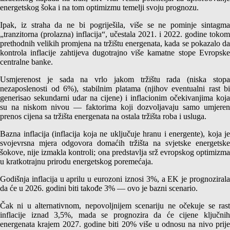
energetskog šoka i na tom optimizmu temelji svoju prognozu.
Ipak, iz straha da ne bi pogriješila, više se ne pominje sintagma
„tranzitorna (prolazna) inflacija“, učestala 2021. i 2022. godine tokom
prethodnih velikih promjena na tržištu energenata, kada se pokazalo da
kontrola inflacije zahtijeva dugotrajno više kamatne stope Evropske
centralne banke.
Usmjerenost je sada na vrlo jakom tržištu rada (niska stopa
nezaposlenosti od 6%), stabilnim platama (njihov eventualni rast bi
generisao sekundarni udar na cijene) i inflacionim očekivanjima koja
su na niskom nivou — faktorima koji dozvoljavaju samo umjeren
prenos cijena sa tržišta energenata na ostala tržišta roba i usluga.
Bazna inflacija (inflacija koja ne uključuje hranu i energente), koja je
svojevrsna mjera odgovora domaćih tržišta na svjetske energetske
šokove, nije izmakla kontroli; ona predstavlja srž evropskog optimizma
u kratkotrajnu prirodu energetskog poremećaja.
Godišnja inflacija u aprilu u eurozoni iznosi 3%, a EK je prognozirala
da će u 2026. godini biti takođe 3% — ovo je bazni scenario.
Čak ni u alternativnom, nepovoljnijem scenariju ne očekuje se rast
inflacije iznad 3,5%, mada se prognozira da će cijene ključnih
energenata krajem 2027. godine biti 20% više u odnosu na nivo prije