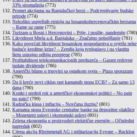
33% siromašnija
(773)
Promet akcijama na Banjalučkoj berzi – Podcjenjivanje ljudske
prirode
(774)
Nekoliko uspješnih emisija na bosanskohercegovačkim berzama
– Rame uz rame
(775)
Turizam u Bosni i Hercegovini – Prije, i poslije, pandemije
(780)
Likvidnost Mtela a.d. Banjaluka – Značajno poboljšanje
(781)
Kako povećati likvidnost bosanskog gospodarstva u svjetlu neke
buduće kreditne krize? – Zemlja koja tvrdoglavo i na vlastitu
štetu ustrajno odbija promjene
(785)
Profitabilnost telekomunikacionih preduzeća – Garant redovne
isplate dividende
(786)
Američki bilans u trgovini sa ostatkom sveta – Plaza sporazum
(790)
Da li kreće novi ciklus rast kamatnih stopa ECB? – Za samo 13
dana
(790)
Kratki i srednji rok u američkoj ekonomskoj politici – No pain
no gain?
(799)
Radnička klasa i inflacija – Novčana iluzija?
(801)
Kamatna stopa Evropske centralne banke na depozitne olakšice
– Monetarni uslovi i ekonomski uslovi
(801)
Zelena ekonomija u proizvodnji električne energije – Očigledni
napredak
(802)
Cijena akcija Rheinmetall AG i militarizacija Evrope – Backlog