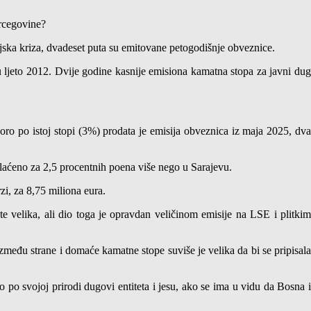
ercegovine?
jska kriza, dvadeset puta su emitovane petogodišnje obveznice.
u ljeto 2012. Dvije godine kasnije emisiona kamatna stopa za javni dug
ro po istoj stopi (3%) prodata je emisija obveznica iz maja 2025, dva
laćeno za 2,5 procentnih poena više nego u Sarajevu.
i, za 8,75 miliona eura.
este velika, ali dio toga je opravdan veličinom emisije na LSE i plitkim
zmeđu strane i domaće kamatne stope suviše je velika da bi se pripisala
o po svojoj prirodi dugovi entiteta i jesu, ako se ima u vidu da Bosna i