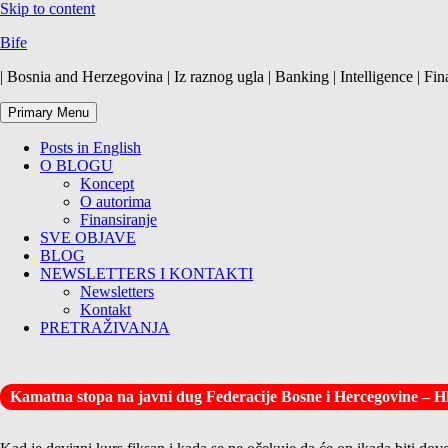
Skip to content
Bife
| Bosnia and Herzegovina | Iz raznog ugla | Banking | Intelligence | Fin
Primary Menu
Posts in English
O BLOGU
Koncept
O autorima
Finansiranje
SVE OBJAVE
BLOG
NEWSLETTERS I KONTAKTI
Newsletters
Kontakt
PRETRAŽIVANJA
Kamatna stopa na javni dug Federacije Bosne i Hercegovine – H