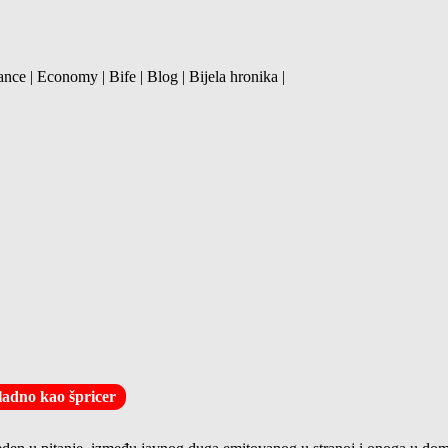
ance | Economy | Bife | Blog | Bijela hronika |
ladno kao špricer