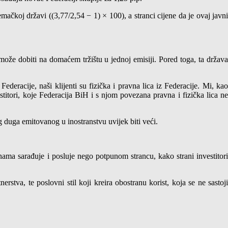
ačkoj državi ((3,77/2,54 − 1) × 100), a stranci cijene da je ovaj javni
ne može dobiti na domaćem tržištu u jednoj emisiji. Pored toga, ta država
eracije, naši klijenti su fizička i pravna lica iz Federacije. Mi, kao
estitori, koje Federacija BiH i s njom povezana pravna i fizička lica ne
g duga emitovanog u inostranstvu uvijek biti veći.
nama sarađuje i posluje nego potpunom strancu, kako strani investitori
tva, te poslovni stil koji kreira obostranu korist, koja se ne sastoji