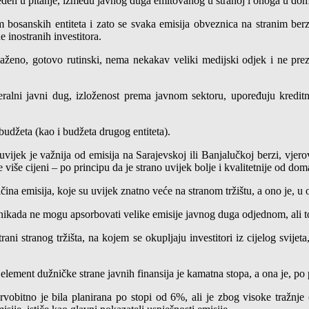
veden u pitanje, između javnog duga emitovanog u stranoj i onoga u doma
bosanskih entiteta i zato se svaka emisija obveznica na stranim berza
 inostranih investitora.
ženo, gotovo rutinski, nema nekakav veliki medijski odjek i ne preze
ederalni javni dug, izloženost prema javnom sektoru, upoređuju kredi
budžeta (kao i budžeta drugog entiteta).
uvijek je važnija od emisija na Sarajevskoj ili Banjalučkoj berzi, vjer
e više cijeni – po principu da je strano uvijek bolje i kvalitetnije od do
čina emisija, koje su uvijek znatno veće na stranom tržištu, a ono je, 
ci, nikada ne mogu apsorbovati velike emisije javnog duga odjednom, al
ani stranog tržišta, na kojem se okupljaju investitori iz cijelog svijet
an element dužničke strane javnih finansija je kamatna stopa, a ona je, po
bitno je bila planirana po stopi od 6%, ali je zbog visoke tražnje (