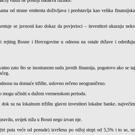
ćoj valuti ne postoji nikakva razlika?
ma od strane emitenta doživljava i predstavlja kao velika finansijska
ntuje se javnosti kao dokaz da povjerioci – investitori ukazuju neko
tni rejting Bosne i Hercegovine u odnosu na ostale države i određuju
ovatno zato što se inostranom sudu javnih finansija, pogotovo ako se taj
maćeg.
u odnosu na domaće tržište, uslovno rečeno neograničeno.
i to mogu učiniti u dužem vremenskom periodu.
a, dok su na lokalnom tržištu glavni investitori lokalne banke, najvećim
 pravilu, uvijek niža u Bosni nego izvan nje.
tri puta veće od ponude) izvršena po nižoj stopi od 5,5% i to se, uz