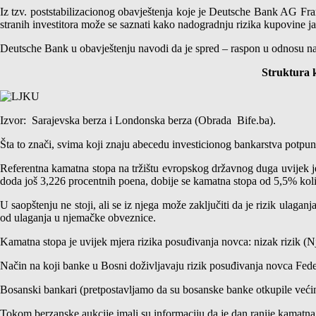
Iz tzv. poststabilizacionog obavještenja koje je Deutsche Bank AG Fra
stranih investitora može se saznati kako nadogradnju rizika kupovine 
Deutsche Bank u obavještenju navodi da je spred – raspon u odnosu n
Struktura 
Izvor: Sarajevska berza i Londonska berza (Obrada Bife.ba).
Šta to znači, svima koji znaju abecedu investicionog bankarstva potpuno 
Referentna kamatna stopa na tržištu evropskog državnog duga uvijek je 
doda još 3,226 procentnih poena, dobije se kamatna stopa od 5,5% koli
U saopštenju ne stoji, ali se iz njega može zaključiti da je rizik ulaga
od ulaganja u njemačke obveznice.
Kamatna stopa je uvijek mjera rizika posuđivanja novca: nizak rizik (N
Način na koji banke u Bosni doživljavaju rizik posuđivanja novca Fede
Bosanski bankari (pretpostavljamo da su bosanske banke otkupile većin
Tokom berzanske aukcije imali su informaciju da je dan ranije kamatna