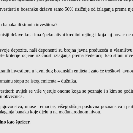
vestirati u bosansku državu samo 50% rizičnije od izlaganja prema njem
 banaka ili stranih investitora?
 emisiji države koja ima špekulativni kreditni rejting i koja taj novac 
je depozite, naši deponenti su brojna javna preduzeća u vlasništvu Fed
te kriterije ocjene rizičnosti izlaganja prema Federaciji kao strani inv
nih investitora u javni dug bosanskih entiteta i zato će troškovi javno
 kamatnu stopu za istog emitenta – dužnika.
stitori; uvijek se više vjeruje onome koga se poznaje i s kim se godi
ju obveznica.
vodstva, unose i emocije, višegodišnja poslovna poznanstva i partners
a ulaganja banaka koje djeluju na međunarodnom nivou.
no kao špricer.