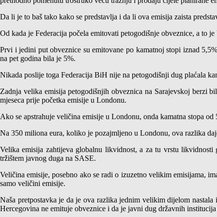
prethodno pomenutu trostruko veću tražnju i prodaju cijele planirane emi
Da li je to baš tako kako se predstavlja i da li ova emisija zaista pred
Od kada je Federacija počela emitovati petogodišnje obveznice, a to je
Prvi i jedini put obveznice su emitovane po kamatnoj stopi iznad 5,5%
na pet godina bila je 5%.
Nikada poslije toga Federacija BiH nije na petogodišnji dug plaćala k
Zadnja velika emisija petogodišnjih obveznica na Sarajevskoj berzi b
mjeseca prije početka emisije u Londonu.
Ako se apstrahuje veličina emisije u Londonu, onda kamatna stopa od 5
Na 350 miliona eura, koliko je pozajmljeno u Londonu, ova razlika daje
Velika emisija zahtijeva globalnu likvidnost, a za tu vrstu likvidnosti
tržištem javnog duga na SASE.
Veličina emisije, posebno ako se radi o izuzetno velikim emisijama, im
samo veličini emisije.
Naša pretpostavka je da je ova razlika jednim velikim dijelom nastala iz
Hercegovina ne emituje obveznice i da je javni dug državnih institucija