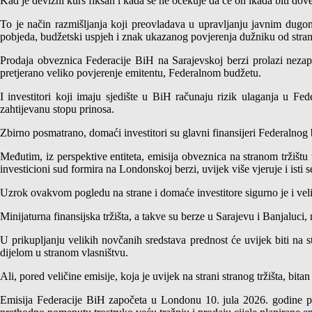
Kad je devizni kurs fiksan i kada se ne očekuje da će on ikada biti do
To je način razmišljanja koji preovladava u upravljanju javnim dugom 
pobjeda, budžetski uspjeh i znak ukazanog povjerenja dužniku od strane
Prodaja obveznica Federacije BiH na Sarajevskoj berzi prolazi nezapa
pretjerano veliko povjerenje emitentu, Federalnom budžetu.
I investitori koji imaju sjedište u BiH računaju rizik ulaganja u F
zahtijevanu stopu prinosa.
Zbirno posmatrano, domaći investitori su glavni finansijeri Federalnog 
Međutim, iz perspektive entiteta, emisija obveznica na stranom tržištu 
investicioni sud formira na Londonskoj berzi, uvijek više vjeruje i isti s
Uzrok ovakvom pogledu na strane i domaće investitore sigurno je i veli
Minijaturna finansijska tržišta, a takve su berze u Sarajevu i Banjalu
U prikupljanju velikih novčanih sredstava prednost će uvijek biti na str
dijelom u stranom vlasništvu.
Ali, pored veličine emisije, koja je uvijek na strani stranog tržišta, bit
Emisija Federacije BiH započeta u Londonu 10. jula 2026. godine prvo