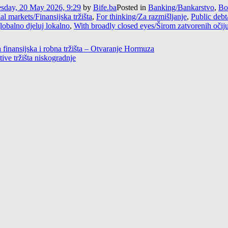
sday, 20 May 2026, 9:29
by
Bife.ba
Posted in
Banking/Bankarstvo
,
Bo
al markets/Finansijska tržišta
,
For thinking/Za razmišljanje
,
Public debt
globalno djeluj lokalno
,
With broadly closed eyes/Širom zatvorenih očij
a finansijska i robna tržišta – Otvaranje Hormuza
tive tržišta niskogradnje