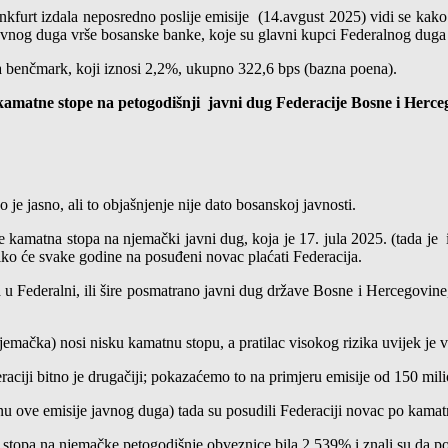
nkfurt izdala neposredno poslije emisije (14.avgust 2025) vidi se kak
javnog duga vrše bosanske banke, koje su glavni kupci Federalnog duga 
a benčmark, koji iznosi 2,2%, ukupno 322,6 bps (bazna poena).
kamatne stope na petogodišnji javni dug Federacije Bosne i Herce
je jasno, ali to objašnjenje nije dato bosanskoj javnosti.
kamatna stopa na njemački javni dug, koja je 17. jula 2025. (tada je i
ko će svake godine na posuđeni novac plaćati Federacija.
nja u Federalni, ili šire posmatrano javni dug države Bosne i Hercegovin
jemačka) nosi nisku kamatnu stopu, a pratilac visokog rizika uvijek je 
raciji bitno je drugačiji; pokazaćemo to na primjeru emisije od 150 m
u ove emisije javnog duga) tada su posudili Federaciji novac po kamat
 stopa na njemačke petogodišnje obveznice bila 2,539% i znali su da po