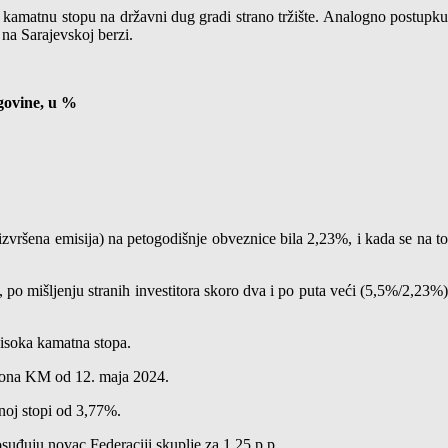
o kamatnu stopu na državni dug gradi strano tržište. Analogno postupku
na Sarajevskoj berzi.
govine, u %
zvršena emisija) na petogodišnje obveznice bila 2,23%, i kada se na to
e, po mišljenju stranih investitora skoro dva i po puta veći (5,5%/2,23%)
visoka kamatna stopa.
iliona KM od 12. maja 2024.
noj stopi od 3,77%.
suđuju novac Federaciji skuplje za 1,25 p.p.