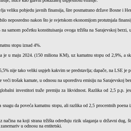
sije, ističe kao glavni pokazatelj uspješnosti emisije.
stavlja veliku pobjedu javnih finansija, šire posmatrano države Bosne i H
 bilo neposredno nakon što je svjetskom ekonomijom protutnjala finansi
 na samom početku konstituisanja ovoga tržišta na Sarajevskoj berzi, 
amatnu stopu iznad 4%.
ila je u maju 2024. (150 miliona KM), uz kamatnu stopu od 2,9%, a sko
,5% nije tako veliki uspjeh kakvim se predstavlja; dapače, na LSE je p
 veći trošak kamate, u odnosu na uporedivu emisiju na Sarajevskoj berz
 globalni investitori traže premiju za likvidnost. Razlika od 2,5 p.p. j
a snagu da poveća kamatnu stopu, ali razlika od 2,5 procentnih poena i
 načina na koji strana tržišta određuju rizik ulaganja u državni dug, št
 zanemariv u odnosu na entitetski.