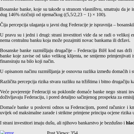
Bosanske banke, koje su takođe u stranom vlasništvu, smatraju da je in
dug 146% rizičniji od njemačkog ((5,5/2,23 − 1) × 100).
Čija percepcija ulaganja u javni dug Federacije je ispravnija – bosanskih
U pravu su i jedni i drugi: strani investitori vide da se radi o velikoj
nema centralnu banku koja može pozajmiti novac bankama ili državi.
Bosanske banke razmišljaju drugačije – Federacija BiH kod nas drži svo
banke koje zavise od tako velikog klijenta, ne smijemo primjenjivati is
finansiraju na bilo koji način.
U opisanom načinu razmišljanja je osnovna razlika između domaćih i stra
Različita percepcija rizika stvara razliku na tržištima i bitno drugačiju
Veće povjerenje Federaciji su poklonile domaće banke nego strani inve
doživljavaju Federaciju, i pored detaljno sačinjenog prospekta za emisi
Domaće banke u poslovni odnos sa Federacijom, pored računice i knjigo
uvijek od maksimalne zarade i striktne primjene principa ocjene rizik
I strani investitori imaju dušu, ali njihovo bankarstvo je bezdušno i
hlad
Post Views:
354