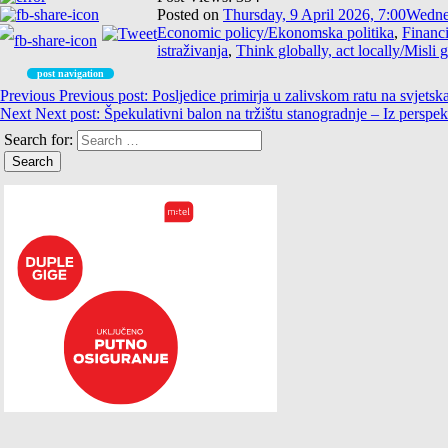
Posted on
Thursday, 9 April 2026, 7:00
Wedne
Economic policy/Ekonomska politika
,
Financi
istraživanja
,
Think globally, act locally/Misli 
post navigation
Previous
Previous post:
Posljedice primirja u zalivskom ratu na svjetsk
Next
Next post:
Špekulativni balon na tržištu stanogradnje – Iz perspek
Search for: