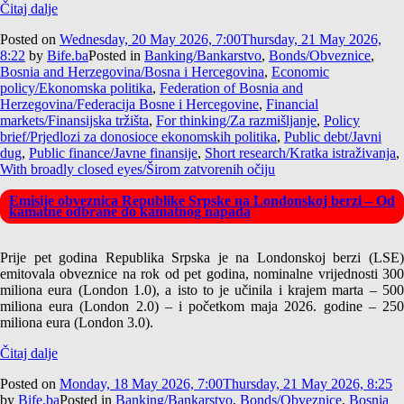
Čitaj dalje
Posted on
Wednesday, 20 May 2026, 7:00
Thursday, 21 May 2026,
8:22
by
Bife.ba
Posted in
Banking/Bankarstvo
,
Bonds/Obveznice
,
Bosnia and Herzegovina/Bosna i Hercegovina
,
Economic
policy/Ekonomska politika
,
Federation of Bosnia and
Herzegovina/Federacija Bosne i Hercegovine
,
Financial
markets/Finansijska tržišta
,
For thinking/Za razmišljanje
,
Policy
brief/Prjedlozi za donosioce ekonomskih politika
,
Public debt/Javni
dug
,
Public finance/Javne finansije
,
Short research/Kratka istraživanja
,
With broadly closed eyes/Širom zatvorenih očiju
Emisije obveznica Republike Srpske na Londonskoj berzi – Od
kamatne odbrane do kamatnog napada
Prije pet godina Republika Srpska je na Londonskoj berzi (LSE)
emitovala obveznice na rok od pet godina, nominalne vrijednosti 300
miliona eura (London 1.0), a isto to je učinila i krajem marta – 500
miliona eura (London 2.0) – i početkom maja 2026. godine – 250
miliona eura (London 3.0).
Čitaj dalje
Posted on
Monday, 18 May 2026, 7:00
Thursday, 21 May 2026, 8:25
by
Bife.ba
Posted in
Banking/Bankarstvo
,
Bonds/Obveznice
,
Bosnia