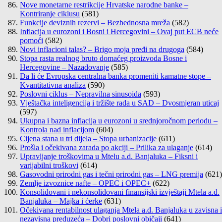
Nove monetarne restrikcije Hrvatske narodne banke –
Kontriranje ciklusu
(581)
Funkcije deviznih rezervi – Bezbednosna mreža
(582)
Inflacija u eurozoni i Bosni i Hercegovini – Ovaj put ECB neće
pomoći
(582)
Novi inflacioni talas? – Brigo moja pređi na drugoga
(584)
Stopa rasta realnog bruto domaćeg proizvoda Bosne i
Hercegovine – Nazadovanje
(585)
Da li će Evropska centralna banka promeniti kamatne stope –
Kvantitativna analiza
(590)
Poslovni ciklus – Nepravilna sinusoida
(593)
Vještačka inteligencija i tržište rada u SAD – Dvosmjeran uticaj
(597)
Ukupna i bazna inflacija u eurozoni u srednjoročnom periodu –
Kontrola nad inflacijom
(604)
Cijena stana u tri dijela – Stopa urbanizacije
(611)
Prošla i očekivana zarada po akciji – Prilika za ulaganje
(614)
Upravljanje troškovima u Mtelu a.d. Banjaluka – Fiksni i
varijabilni troškovi
(614)
Gasovodni prirodni gas i tečni prirodni gas – LNG premija
(621)
Zemlje izvoznice nafte – OPEC i OPEC+
(622)
Konsolidovani i nekonsolidovani finansijski izvještaji Mtela a.d.
Banjaluka – Majka i ćerke
(631)
Očekivana rentabilnost ulaganja Mtela a.d. Banjaluka u zavisna i
nezavisna preduzeća – Dobri poslovni običaji
(641)