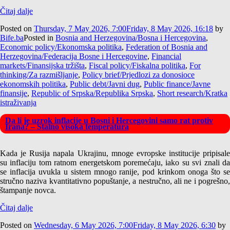
Čitaj dalje
Posted on
Thursday, 7 May 2026, 7:00
Friday, 8 May 2026, 16:18
by
Bife.ba
Posted in
Bosnia and Herzegovina/Bosna i Hercegovina
,
Economic policy/Ekonomska politika
,
Federation of Bosnia and
Herzegovina/Federacija Bosne i Hercegovine
,
Financial
markets/Finansijska tržišta
,
Fiscal policy/Fiskalna politika
,
For
thinking/Za razmišljanje
,
Policy brief/Prjedlozi za donosioce
ekonomskih politika
,
Public debt/Javni dug
,
Public finance/Javne
finansije
,
Republic of Srpska/Republika Srpska
,
Short research/Kratka
istraživanja
Da li je uzrok inflacije u Bosni i Hercegovini samo rat protiv
Irana? – Stalno visoka temperatura
Kada je Rusija napala Ukrajinu, mnoge evropske institucije pripisale
su inflaciju tom ratnom energetskom poremećaju, iako su svi znali da
se inflacija uvukla u sistem mnogo ranije, pod krinkom onoga što se
stručno naziva kvantitativno popuštanje, a nestručno, ali ne i pogrešno,
štampanje novca.
Čitaj dalje
Posted on
Wednesday, 6 May 2026, 7:00
Friday, 8 May 2026, 6:30
by