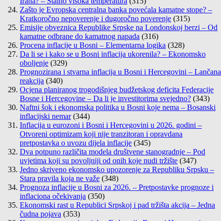
Irana? – Stalno visoka temperatura
(315)
Zašto je Evropska centralna banka povećala kamatne stope? –
Kratkoročno nepoverenje i dugoročno poverenje
(315)
Emisije obveznica Republike Srpske na Londonskoj berzi – Od
kamatne odbrane do kamatnog napada
(316)
Procena inflacije u Bosni – Elementarna logika
(328)
Da li se i kako se u Bosni inflacija ukorenila? – Ekonomsko
oboljenje
(329)
Prognozirana i stvarna inflacija u Bosni i Hercegovini – Lančana
reakcija
(340)
Ocjena planiranog trogodišnjeg budžetskog deficita Federacije
Bosne i Hercegovine – Da li je investitorima svejedno?
(343)
Naftni šok i ekonomska politika u Bosni koje nema – Bosanski
inflacijski nemar
(344)
Inflacija u eurozoni i Bosni i Hercegovini u 2026. godini –
Otvoreni optimizam koji nije tranzitoran i opravdana
pretpostavka o uvozu dijela inflacije
(345)
Dva potpuno različita modela društvene stanogradnje – Pod
uvjetima koji su povoljniji od onih koje nudi tržište
(347)
Jedno skriveno ekonomsko upozorenje za Republiku Srpsku –
Stara pravila koja ne važe
(348)
Prognoza inflacije u Bosni za 2026. – Pretpostavke prognoze i
inflaciona očekivanja
(350)
Ekonomski rast u Republici Srpskoj i pad tržišta akcija – Jedna
čudna pojava
(353)