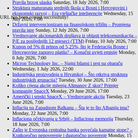
Pravila brzog ulaska
Saturday, 18 July 2026, 7:00
Struktura maturanata srednjih škola u Bosni i Hercegovini i
ekonomski razvoj – Era vještačke inteligencije
Wednesday, 15
URL has been copied successfully!
July 2026, 7:00
Državni intervencionizam na finansijskom tržištu – Promjena
pravila igre
Sunday, 12 July 2026, 7:00
Vrednovanje akcionarskih društava iz oblasti telekomunikacija –
P/E za posljednjih 12 mjeseci (TTM)
Friday, 10 July 2026, 7:00
Kupon od 5% ili prinos od 5,25%, što je Federacija Bosne i
Hercegovine zapravo platila? – Konačni uvjeti emisije
Monday,
6 July 2026, 7:00
Micron Technology Inc. – Sjajni bilansi i prst na obaraču
Wednesday, 1 July 2026, 22:00
Industrijska proizvodnja u Hrvatskoj – Što otkriva struktura
industrijskih grupacija?
Tuesday, 30 June 2026, 17:00
Koliko cijena akcije mijenja Altmanov Z skor? Primjer
kompanije SpaceX
Monday, 29 June 2026, 17:00
Američki i srpski SpaceX – Vrednovanje akcija
Tuesday, 23
June 2026, 7:00
Inflacija na Zapadnom Balkanu – Šta je to što Albanija ima?
Monday, 22 June 2026, 7:00
Inflaciona očekivanja u Srbiji – Inflaciona memorija
Thursday,
18 June 2026, 7:00
Zašto je Evropska centralna banka povećala kamatne stope? –
Kratkoročno nepoverenje i dugoročno poverenje
Monday, 15