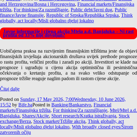
and Herzegovina/Bosna i Hercegovina
,
Financial markets/Finansijska
tržišta
,
For thinking/Za razmišljanje
,
Public debt/Javni dug
,
Public
finance/Javne finansije
,
Republic of Srpska/Republika Srpska
,
Think
globally, act locally/Misli globalno djeluj lokalno
Javne informacije i cijena akcija Mtela a.d. Banjaluka – Ni rast
profita od 33% nije dovoljan?
Uobičajena praksa na razvijenim finansijskim tržištima jeste da objavi
finansijskih izvještaja akcionarskih društava uvijek prethode prognoze
o rastu profita, veličini profita i zaradi po akciji. Investitori se klade na
prognoze i ugrađuju u cijenu akcija optimistična ili pesimistična
očekivanja o kretanju profita, a na svako veliko odstupanje od
prognoze tržište reaguje naglim padom ili rastom cijene akcije.
Čitaj dalje
Posted on
Sunday, 17 May 2026, 7:00
Wednesday, 10 June 2026,
15:52
by
Bife.ba
Posted in
Banking/Bankarstvo
,
Financial
markets/Finansijska tržišta
,
For thinking/Za razmišljanje
,
Mtel/Mtel a.d.
Banjaluka
,
Shares/Akcije
,
Short research/Kratka istraživanja
,
Stock
exchange/Berza
,
Stock market/Tržište akcija
,
Think globally, act
locally/Misli globalno djeluj lokalno
,
With broadly closed eyes/Širom
zatvorenih očiju