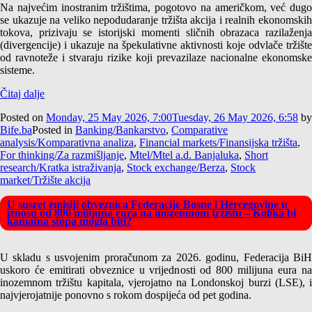
Na najvećim inostranim tržištima, pogotovo na američkom, već dugo
se ukazuje na veliko nepodudaranje tržišta akcija i realnih ekonomskih
tokova, prizivaju se istorijski momenti sličnih obrazaca razilaženja
(divergencije) i ukazuje na špekulativne aktivnosti koje odvlače tržište
od ravnoteže i stvaraju rizike koji prevazilaze nacionalne ekonomske
sisteme.
Čitaj dalje
Posted on
Monday, 25 May 2026, 7:00
Tuesday, 26 May 2026, 6:58
by
Bife.ba
Posted in
Banking/Bankarstvo
,
Comparative
analysis/Komparativna analiza
,
Financial markets/Finansijska tržišta
,
For thinking/Za razmišljanje
,
Mtel/Mtel a.d. Banjaluka
,
Short
research/Kratka istraživanja
,
Stock exchange/Berza
,
Stock
market/Tržište akcija
U susret emisiji obveznica Federacije Bosne i Hercegovine u
iznosu od 800 milijuna eura na inozemnom tržištu – Kolika bi
kamatna stopa mogla biti?
U skladu s usvojenim proračunom za 2026. godinu, Federacija BiH
uskoro će emitirati obveznice u vrijednosti od 800 milijuna eura na
inozemnom tržištu kapitala, vjerojatno na Londonskoj burzi (LSE), i
najvjerojatnije ponovno s rokom dospijeća od pet godina.