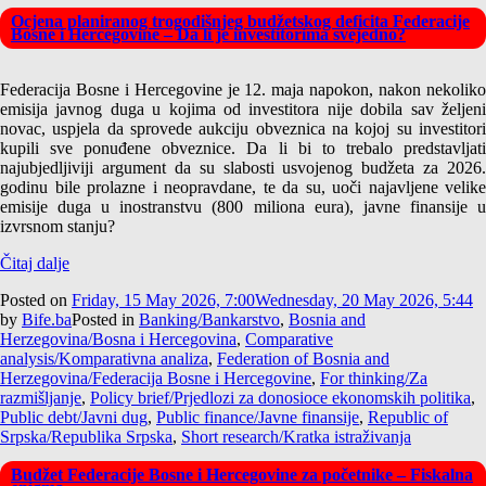
Ocjena planiranog trogodišnjeg budžetskog deficita Federacije
Bosne i Hercegovine – Da li je investitorima svejedno?
Federacija Bosne i Hercegovine je 12. maja napokon, nakon nekoliko
emisija javnog duga u kojima od investitora nije dobila sav željeni
novac, uspjela da sprovede aukciju obveznica na kojoj su investitori
kupili sve ponuđene obveznice. Da li bi to trebalo predstavljati
najubjedljiviji argument da su slabosti usvojenog budžeta za 2026.
godinu bile prolazne i neopravdane, te da su, uoči najavljene velike
emisije duga u inostranstvu (800 miliona eura), javne finansije u
izvrsnom stanju?
Čitaj dalje
Posted on
Friday, 15 May 2026, 7:00
Wednesday, 20 May 2026, 5:44
by
Bife.ba
Posted in
Banking/Bankarstvo
,
Bosnia and
Herzegovina/Bosna i Hercegovina
,
Comparative
analysis/Komparativna analiza
,
Federation of Bosnia and
Herzegovina/Federacija Bosne i Hercegovine
,
For thinking/Za
razmišljanje
,
Policy brief/Prjedlozi za donosioce ekonomskih politika
,
Public debt/Javni dug
,
Public finance/Javne finansije
,
Republic of
Srpska/Republika Srpska
,
Short research/Kratka istraživanja
Budžet Federacije Bosne i Hercegovine za početnike – Fiskalna