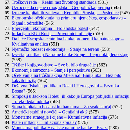
Troškovi rada – Realni rast životnog standarda
(531)
Uzroci pada cijene crnog zlata – Geopolitička premija
(542)
Izmene kapitalnih zahteva u Republici Srpskoj – Posledice
(545)
Ekonomska očekivanja na primjeru njemačkog gospodarstva –
Signal i odredište
(546)
Energenti i ekonomija – Holandska bolest
(547)
Inflacija u EU i Rusiji – Provodnici inflacije
(550)
Da li će Evropska centralna banka promeniti kamatne stope –
Kvalitativna analiza
(551)
Njemački budžet i ekonomija – Stanje na terenu
(553)
Izveštaj o inflaciji Narodne banke Srbije – Lepi nokti, lepo stoje
(558)
Tržište i knjigovodstvo – Sve bi bilo drugačije
(563)
Ekonomije eurozone – Stanje i perspektive
(563)
Očekivanja na tržištu akcija Mtela a.d. Banjaluka – Bez bilo
kakvih iluzija
(564)
Državna fiskalna politika u Bosni i Hercegovini – Bezruka
Bosna?
(565)
Simpozij u Jackson Holeu, ili kako je Europa pobijedila inflaciju
– preko leđa radnika
(568)
Stopa kapitala u bosanskim bankama – Za svaki slučaj
(572)
Američki stabilni novčići – Genijalni akt?
(575)
Monetarne strategije i cijene – Kumulativna inflacija
(575)
Plate i inflacija – Inflaciona spirala?
(576)
Monetarna politika Hrvatske narodne banke – Kvazi
(580)