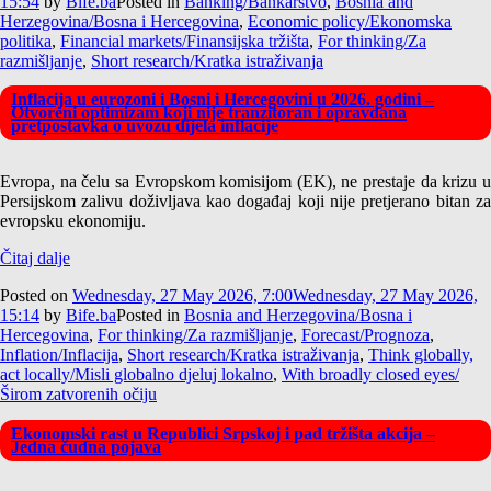
15:54
by
Bife.ba
Posted in
Banking/Bankarstvo
,
Bosnia and
Herzegovina/Bosna i Hercegovina
,
Economic policy/Ekonomska
politika
,
Financial markets/Finansijska tržišta
,
For thinking/Za
razmišljanje
,
Short research/Kratka istraživanja
Inflacija u eurozoni i Bosni i Hercegovini u 2026. godini –
Otvoreni optimizam koji nije tranzitoran i opravdana
pretpostavka o uvozu dijela inflacije
Evropa, na čelu sa Evropskom komisijom (EK), ne prestaje da krizu u
Persijskom zalivu doživljava kao događaj koji nije pretjerano bitan za
evropsku ekonomiju.
Čitaj dalje
Posted on
Wednesday, 27 May 2026, 7:00
Wednesday, 27 May 2026,
15:14
by
Bife.ba
Posted in
Bosnia and Herzegovina/Bosna i
Hercegovina
,
For thinking/Za razmišljanje
,
Forecast/Prognoza
,
Inflation/Inflacija
,
Short research/Kratka istraživanja
,
Think globally,
act locally/Misli globalno djeluj lokalno
,
With broadly closed eyes/
Širom zatvorenih očiju
Ekonomski rast u Republici Srpskoj i pad tržišta akcija –
Jedna čudna pojava