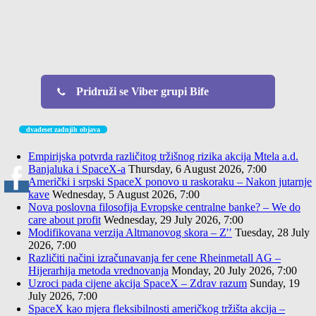
Pridruži se Viber grupi Bife
dvadeset zadnjih objava
Empirijska potvrda različitog tržišnog rizika akcija Mtela a.d.
Banjaluka i SpaceX-a
Thursday, 6 August 2026, 7:00
Američki i srpski SpaceX ponovo u raskoraku – Nakon jutarnje
kave
Wednesday, 5 August 2026, 7:00
Nova poslovna filosofija Evropske centralne banke? – We do
care about profit
Wednesday, 29 July 2026, 7:00
Modifikovana verzija Altmanovog skora – Z′′
Tuesday, 28 July
2026, 7:00
Različiti načini izračunavanja fer cene Rheinmetall AG –
Hijerarhija metoda vrednovanja
Monday, 20 July 2026, 7:00
Uzroci pada cijene akcija SpaceX – Zdrav razum
Sunday, 19
July 2026, 7:00
SpaceX kao mjera fleksibilnosti američkog tržišta akcija –