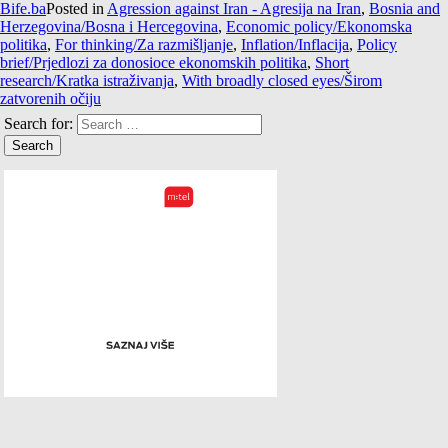
Bife.ba
Posted in
Agression against Iran - Agresija na Iran
,
Bosnia and
Herzegovina/Bosna i Hercegovina
,
Economic policy/Ekonomska
politika
,
For thinking/Za razmišljanje
,
Inflation/Inflacija
,
Policy
brief/Prjedlozi za donosioce ekonomskih politika
,
Short
research/Kratka istraživanja
,
With broadly closed eyes/Širom
zatvorenih očiju
Search for: