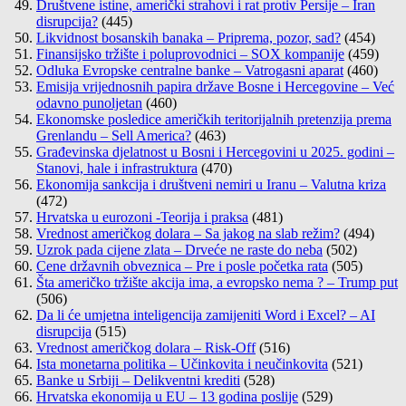
Društvene istine, američki strahovi i rat protiv Persije – Iran
disrupcija?
(445)
Likvidnost bosanskih banaka – Priprema, pozor, sad?
(454)
Finansijsko tržište i poluprovodnici – SOX kompanije
(459)
Odluka Evropske centralne banke – Vatrogasni aparat
(460)
Emisija vrijednosnih papira države Bosne i Hercegovine – Već
odavno punoljetan
(460)
Ekonomske posledice američkih teritorijalnih pretenzija prema
Grenlandu – Sell America?
(463)
Građevinska djelatnost u Bosni i Hercegovini u 2025. godini –
Stanovi, hale i infrastruktura
(470)
Ekonomija sankcija i društveni nemiri u Iranu – Valutna kriza
(472)
Hrvatska u eurozoni -Teorija i praksa
(481)
Vrednost američkog dolara – Sa jakog na slab režim?
(494)
Uzrok pada cijene zlata – Drveće ne raste do neba
(502)
Cene državnih obveznica – Pre i posle početka rata
(505)
Šta američko tržište akcija ima, a evropsko nema ? – Trump put
(506)
Da li će umjetna inteligencija zamijeniti Word i Excel? – AI
disrupcija
(515)
Vrednost američkog dolara – Risk-Off
(516)
Ista monetarna politika – Učinkovita i neučinkovita
(521)
Banke u Srbiji – Delikventni krediti
(528)
Hrvatska ekonomija u EU – 13 godina poslije
(529)