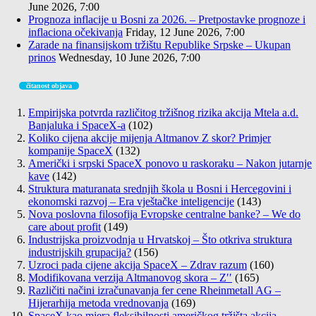
June 2026, 7:00
Prognoza inflacije u Bosni za 2026. – Pretpostavke prognoze i
inflaciona očekivanja
Friday, 12 June 2026, 7:00
Zarade na finansijskom tržištu Republike Srpske – Ukupan
prinos
Wednesday, 10 June 2026, 7:00
čitanost objava
Empirijska potvrda različitog tržišnog rizika akcija Mtela a.d.
Banjaluka i SpaceX-a
(102)
Koliko cijena akcije mijenja Altmanov Z skor? Primjer
kompanije SpaceX
(132)
Američki i srpski SpaceX ponovo u raskoraku – Nakon jutarnje
kave
(142)
Struktura maturanata srednjih škola u Bosni i Hercegovini i
ekonomski razvoj – Era vještačke inteligencije
(143)
Nova poslovna filosofija Evropske centralne banke? – We do
care about profit
(149)
Industrijska proizvodnja u Hrvatskoj – Što otkriva struktura
industrijskih grupacija?
(156)
Uzroci pada cijene akcija SpaceX – Zdrav razum
(160)
Modifikovana verzija Altmanovog skora – Z′′
(165)
Različiti načini izračunavanja fer cene Rheinmetall AG –
Hijerarhija metoda vrednovanja
(169)
SpaceX kao mjera fleksibilnosti američkog tržišta akcija –