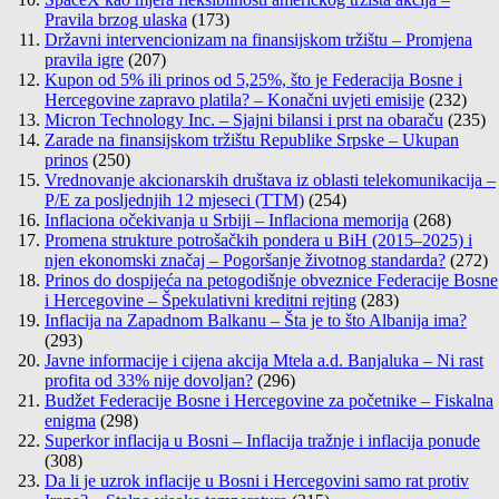
Pravila brzog ulaska
(173)
Državni intervencionizam na finansijskom tržištu – Promjena
pravila igre
(207)
Kupon od 5% ili prinos od 5,25%, što je Federacija Bosne i
Hercegovine zapravo platila? – Konačni uvjeti emisije
(232)
Micron Technology Inc. – Sjajni bilansi i prst na obaraču
(235)
Zarade na finansijskom tržištu Republike Srpske – Ukupan
prinos
(250)
Vrednovanje akcionarskih društava iz oblasti telekomunikacija –
P/E za posljednjih 12 mjeseci (TTM)
(254)
Inflaciona očekivanja u Srbiji – Inflaciona memorija
(268)
Promena strukture potrošačkih pondera u BiH (2015–2025) i
njen ekonomski značaj – Pogoršanje životnog standarda?
(272)
Prinos do dospijeća na petogodišnje obveznice Federacije Bosne
i Hercegovine – Špekulativni kreditni rejting
(283)
Inflacija na Zapadnom Balkanu – Šta je to što Albanija ima?
(293)
Javne informacije i cijena akcija Mtela a.d. Banjaluka – Ni rast
profita od 33% nije dovoljan?
(296)
Budžet Federacije Bosne i Hercegovine za početnike – Fiskalna
enigma
(298)
Superkor inflacija u Bosni – Inflacija tražnje i inflacija ponude
(308)
Da li je uzrok inflacije u Bosni i Hercegovini samo rat protiv