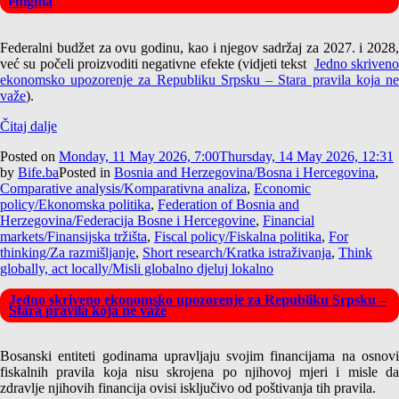
enigma
Federalni budžet za ovu godinu, kao i njegov sadržaj za 2027. i 2028,
već su počeli proizvoditi negativne efekte (vidjeti tekst
Jedno skriven
ekonomsko upozorenje za Republiku Srpsku – Stara pravila koja ne
važe
).
Čitaj dalje
Posted on
Monday, 11 May 2026, 7:00
Thursday, 14 May 2026, 12:31
by
Bife.ba
Posted in
Bosnia and Herzegovina/Bosna i Hercegovina
,
Comparative analysis/Komparativna analiza
,
Economic
policy/Ekonomska politika
,
Federation of Bosnia and
Herzegovina/Federacija Bosne i Hercegovine
,
Financial
markets/Finansijska tržišta
,
Fiscal policy/Fiskalna politika
,
For
thinking/Za razmišljanje
,
Short research/Kratka istraživanja
,
Think
globally, act locally/Misli globalno djeluj lokalno
Jedno skriveno ekonomsko upozorenje za Republiku Srpsku –
Stara pravila koja ne važe
Bosanski entiteti godinama upravljaju svojim financijama na osnovi
fiskalnih pravila koja nisu skrojena po njihovoj mjeri i misle da
zdravlje njihovih financija ovisi isključivo od poštivanja tih pravila.