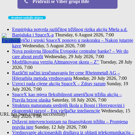
Pridruži se Viber grupi Bife
dvadeset zadnjih objava
Empirijska potvrda različitog tržišnog rizika akcija Mtela a.d.
Banjaluka i SpaceX-a
Thursday, 6 August 2026, 7:00
Američki i srpski SpaceX ponovo u raskoraku – Nakon jutarnje
kave
Wednesday, 5 August 2026, 7:00
Nova poslovna filosofija Evropske centralne banke? – We do
care about profit
Wednesday, 29 July 2026, 7:00
Modifikovana verzija Altmanovog skora – Z′′
Tuesday, 28 July
2026, 7:00
Različiti načini izračunavanja fer cene Rheinmetall AG –
Hijerarhija metoda vrednovanja
Monday, 20 July 2026, 7:00
Uzroci pada cijene akcija SpaceX – Zdrav razum
Sunday, 19
July 2026, 7:00
SpaceX kao mjera fleksibilnosti američkog tržišta akcija –
Pravila brzog ulaska
Saturday, 18 July 2026, 7:00
Struktura maturanata srednjih škola u Bosni i Hercegovini i
ekonomski razvoj – Era vještačke inteligencije
Wednesday, 15
URL has been copied successfully!
July 2026, 7:00
Državni intervencionizam na finansijskom tržištu – Promjena
pravila igre
Sunday, 12 July 2026, 7:00
Vrednovanje akcionarskih društava iz oblasti telekomunikacija –