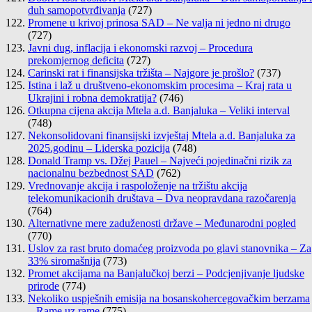
duh samopotvrđivanja
(727)
Promene u krivoj prinosa SAD – Ne valja ni jedno ni drugo
(727)
Javni dug, inflacija i ekonomski razvoj – Procedura
prekomjernog deficita
(727)
Carinski rat i finansijska tržišta – Najgore je prošlo?
(737)
Istina i laž u društveno-ekonomskim procesima – Kraj rata u
Ukrajini i robna demokratija?
(746)
Otkupna cijena akcija Mtela a.d. Banjaluka – Veliki interval
(748)
Nekonsolidovani finansijski izvještaj Mtela a.d. Banjaluka za
2025.godinu – Liderska pozicija
(748)
Donald Tramp vs. Džej Pauel – Najveći pojedinačni rizik za
nacionalnu bezbednost SAD
(762)
Vrednovanje akcija i raspoloženje na tržištu akcija
telekomunikacionih društava – Dva neopravdana razočarenja
(764)
Alternativne mere zaduženosti države – Međunarodni pogled
(770)
Uslov za rast bruto domaćeg proizvoda po glavi stanovnika – Za
33% siromašnija
(773)
Promet akcijama na Banjalučkoj berzi – Podcjenjivanje ljudske
prirode
(774)
Nekoliko uspješnih emisija na bosanskohercegovačkim berzama
– Rame uz rame
(775)