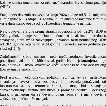
koja se smatra umerenom za neto međunarodnu investicionu poziciju
(NIIP).
Stanje neto deviznih obaveza na kraju 2024.godine od 51,2 milijarde
eura najviše je u zadnjih 11 godina, ali relativno posmatrano teret ove
vrste duga stalno opada od 2015.godine i trenutno je najniži.
Neto dugovanje Srbije prema stranim poveriocima od 62,2% BDP u
2024.godini, manje za trećinu u odnosu na maksimalnu vrednost,
smanjeno je pre svega zahvaljujući ubrzanom rastu nominalnog BDP
od 2021.godine koji je do 2024.godine u proseku rastao godišnje po
stopi od 14%.
Zaduženost Srbije mereno neto međunarodnom investicionom
pozicijom opada, u proteklih desetak godina
bitno je smanjena
, ali j
i dalje visoka i skoro dvostruko veća u odnosu na neto devizni dug
koji se smatra umerenim.
Pred srpskom ekonomskom politikom stoji zahtev za nastavkom
smanjenja obaveza prema inostranstvu i povećanja potraživanja od
inostranstva, a prvi, reformski koraci, bi mogli biti smanjenje
subvencionisanja stranih investitora i promena politike deviznog
kursa, s namerom da se devizni bilans zemlje i njena devizna
zaduženost počnu brže menjati.