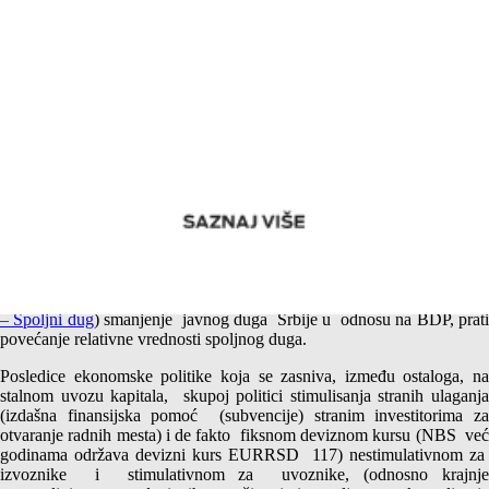
Zaduženost Srbije mereno poslovanjem sa inostranstvom –
Bitno smanjenje
Kao što smo videli u jednom od prethodnih tekstova (
Javni dug Srbij
– Spoljni dug
) smanjenje javnog duga Srbije u odnosu na BDP, prat
povećanje relativne vrednosti spoljnog duga.
Posledice ekonomske politike koja se zasniva, između ostaloga, na
stalnom uvozu kapitala, skupoj politici stimulisanja stranih ulaganja
(izdašna finansijska pomoć (subvencije) stranim investitorima za
otvaranje radnih mesta) i de fakto fiksnom deviznom kursu (NBS već
godinama održava devizni kurs EURRSD 117) nestimulativnom za
izvoznike i stimulativnom za uvoznike, (odnosno krajnje