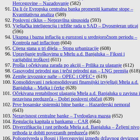
Hercegovine – Nazadovanje
(582)
Da li će Evropska centralna banka promeniti kamatne stope –
Kvantitativna analiza
(589)
Poslovni ciklus – Nepravilna sinusoida
(593)
Vještačka inteligencija i tržište rada u SAD – Dvosmjeran uticaj
(596)
Ukupna i bazna inflacija u eurozoni u srednjoročnom periodu –
Kontrola nad inflacijom
(604)
Cijena stana u tri dijela – Stopa urbanizacije
(608)
Upravljanje troškovima u Mtelu a.d. Banjaluka – Fiksni i
varijabilni troškovi
(611)
Prošla i očekivana zarada po akciji – Prilika za ulaganje
(612)
Gasovodni prirodni gas i tečni prirodni gas – LNG premija
(618)
Zemlje izvoznice nafte – OPEC i OPEC+
(619)
Konsolidovani i nekonsolidovani finansijski izvještaji Mtela a.d.
Banjaluka – Majka i ćerke
(628)
Očekivana rentabilnost ulaganja Mtela a.d. Banjaluka u zavisna i
nezavisna preduzeća – Dobri poslovni običaji
(639)
Prve bosanske sistemski bitne banke – Hazarderski nemoral
(643)
Nezavisnost centralne banke – Tvrdoglava mazga
(652)
Regulacija kapitala u bankama – CAR
(664)
Diverzifikacija i rast prihoda Mtela a.d. Banjaluka – Željeni nivo
prihoda iz dobiti povezanih preduzeća
(665)
Poljoprivreda u Bosni i Hercegovini između državnog deviznog