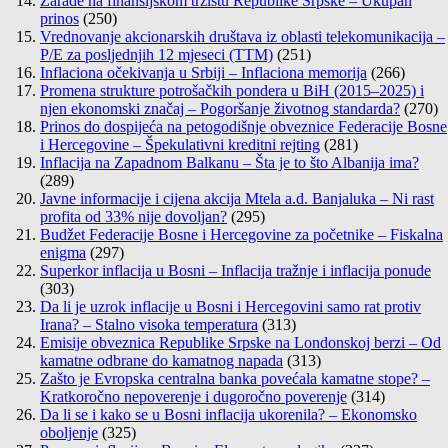
Zarade na finansijskom tržištu Republike Srpske – Ukupan
prinos
(250)
Vrednovanje akcionarskih društava iz oblasti telekomunikacija –
P/E za posljednjih 12 mjeseci (TTM)
(251)
Inflaciona očekivanja u Srbiji – Inflaciona memorija
(266)
Promena strukture potrošačkih pondera u BiH (2015–2025) i
njen ekonomski značaj – Pogoršanje životnog standarda?
(270)
Prinos do dospijeća na petogodišnje obveznice Federacije Bosne
i Hercegovine – Špekulativni kreditni rejting
(281)
Inflacija na Zapadnom Balkanu – Šta je to što Albanija ima?
(289)
Javne informacije i cijena akcija Mtela a.d. Banjaluka – Ni rast
profita od 33% nije dovoljan?
(295)
Budžet Federacije Bosne i Hercegovine za početnike – Fiskalna
enigma
(297)
Superkor inflacija u Bosni – Inflacija tražnje i inflacija ponude
(303)
Da li je uzrok inflacije u Bosni i Hercegovini samo rat protiv
Irana? – Stalno visoka temperatura
(313)
Emisije obveznica Republike Srpske na Londonskoj berzi – Od
kamatne odbrane do kamatnog napada
(313)
Zašto je Evropska centralna banka povećala kamatne stope? –
Kratkoročno nepoverenje i dugoročno poverenje
(314)
Da li se i kako se u Bosni inflacija ukorenila? – Ekonomsko
oboljenje
(325)