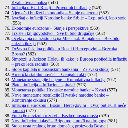
Kvalitativna analiza
(547)
Inflacija u EU i Rusiji – Provodnici inflacije
(549)
Njemački budžet i ekonomija – Stanje na terenu
(552)
Izveštaj o inflaciji Narodne banke Srbije – Lepi nokti, lepo stoje
(558)
Ekonomije eurozone – Stanje i perspektive
(560)
Tržište i knjigovodstvo – Sve bi bilo drugačije
(562)
Očekivanja na tržištu akcija Mtela a.d. Banjaluka – Bez bilo
kakvih iluzija
(562)
Državna fiskalna politika u Bosni i Hercegovini – Bezruka
Bosna?
(562)
Simpozij u Jackson Holeu, ili kako je Europa pobijedila inflaciju
– preko leđa radnika
(568)
Stopa kapitala u bosanskim bankama – Za svaki slučaj
(571)
Američki stabilni novčići – Genijalni akt?
(572)
Monetarne strategije i cijene – Kumulativna inflacija
(572)
Plate i inflacija – Inflaciona spirala?
(573)
Monetarna politika Hrvatske narodne banke – Kvazi
(577)
Nove monetarne restrikcije Hrvatske narodne banke –
Kontriranje ciklusu
(577)
Inflacija u eurozoni i Bosni i Hercegovini – Ovaj put ECB neće
pomoći
(577)
Funkcije deviznih rezervi – Bezbednosna mreža
(579)
Novi inflacioni talas? – Brigo moja pređi na drugoga
(581)
Stopa rasta realnog bruto domaćeg proizvoda Bosne i