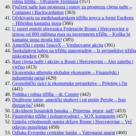
robna tržišta – Otvaranje Hormuza
(357)
Fjučersi nafte kao prognoza i osnov za prognozu cijena nafte –
Contango i Backwardation
(363)
Očekivanja na međubankarskom tržištu novca u formi Euribora
– Hibridna kamatna stopa
(366)
U susret emisiji obveznica Federacije Bosne i Hercegovine u
iznosu od 800 milijuna eura na inozemnom tržištu – Kolika bi
kamatna stopa mogla biti?
(385)
Američki i srpski SpaceX – Vrednovanje akcija
(391)
Špekulativni balon na tržištu stanogradnje – Iz perspektive tržišta
niskogradnje
(393)
Rast cijena nafte i akcize u Bosni i Hercegovini – Ako zatreba i
vječno
(413)
Ekonomska alhemija globalne ekonomije – Finansijski i
industrijski metal
(429)
Geopolitički rizici iz ekonomske perspektive – Prijetnje i čin
(441)
Politika i robna tržišta – dr. Copper
(442)
Društvene istine, američki strahovi i rat protiv Persije – Iran
disrupcija?
(444)
Likvidnost bosanskih banaka – Priprema, pozor, sad?
(453)
Finansijsko tržište i poluprovodnici – SOX kompanije
(457)
Emisija vrijednosnih papira države Bosne i Hercegovine – Već
odavno punoljetan
(458)
Odluka Evropske centralne banke – Vatrogasni aparat
(460)