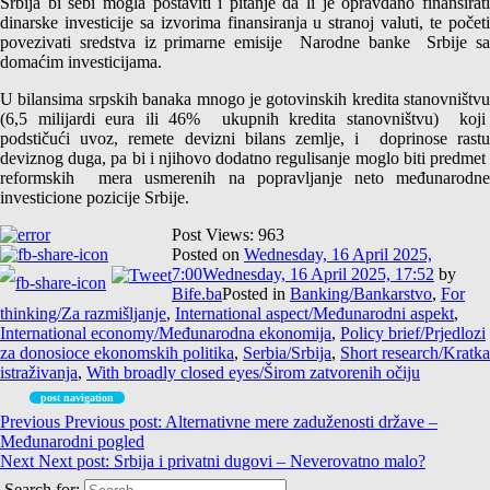
Srbija bi sebi mogla postaviti i pitanje da li je opravdano finansirati
dinarske investicije sa izvorima finansiranja u stranoj valuti, te početi
povezivati sredstva iz primarne emisije Narodne banke Srbije sa
domaćim investicijama.
U bilansima srpskih banaka mnogo je gotovinskih kredita stanovništvu
(6,5 milijardi eura ili 46% ukupnih kredita stanovništvu) koji
podstičući uvoz, remete devizni bilans zemlje, i doprinose rastu
deviznog duga, pa bi i njihovo dodatno regulisanje moglo biti predmet
reformskih mera usmerenih na popravljanje neto međunarodne
investicione pozicije Srbije.
Post Views:
963
Posted on
Wednesday, 16 April 2025,
7:00
Wednesday, 16 April 2025, 17:52
by
Bife.ba
Posted in
Banking/Bankarstvo
,
For
thinking/Za razmišljanje
,
International aspect/Međunarodni aspekt
,
International economy/Međunarodna ekonomija
,
Policy brief/Prjedlozi
za donosioce ekonomskih politika
,
Serbia/Srbija
,
Short research/Kratka
istraživanja
,
With broadly closed eyes/Širom zatvorenih očiju
post navigation
Previous
Previous post:
Alternativne mere zaduženosti države –
Međunarodni pogled
Next
Next post:
Srbija i privatni dugovi – Neverovatno malo?
Search for: