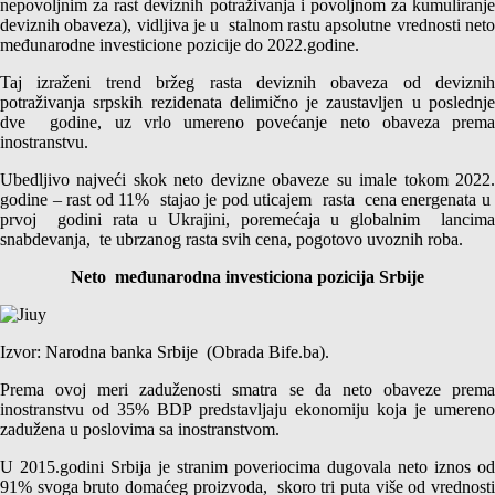
nepovoljnim za rast deviznih potraživanja i povoljnom za kumuliranje
deviznih obaveza), vidljiva je u stalnom rastu apsolutne vrednosti neto
međunarodne investicione pozicije do 2022.godine.
Taj izraženi trend bržeg rasta deviznih obaveza od deviznih
potraživanja srpskih rezidenata delimično je zaustavljen u poslednje
dve godine, uz vrlo umereno povećanje neto obaveza prema
inostranstvu.
Ubedljivo najveći skok neto devizne obaveze su imale tokom 2022.
godine – rast od 11% stajao je pod uticajem rasta cena energenata u
prvoj godini rata u Ukrajini, poremećaja u globalnim lancima
snabdevanja, te ubrzanog rasta svih cena, pogotovo uvoznih roba.
Neto međunarodna investiciona pozicija Srbije
Izvor: Narodna banka Srbije (Obrada Bife.ba).
Prema ovoj meri zaduženosti smatra se da neto obaveze prema
inostranstvu od 35% BDP predstavljaju ekonomiju koja je umereno
zadužena u poslovima sa inostranstvom.
U 2015.godini Srbija je stranim poveriocima dugovala neto iznos od
91% svoga bruto domaćeg proizvoda, skoro tri puta više od vrednosti