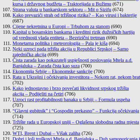
kursa i državnog budžeta – Traktorijada u Bužimu
(671)
Strana valuta u bankarskom sektoru – Mit o Sizifu
(674)
Kako prevazići strah od tržišnog rizika? – Kao virusi i bakterije
(687)
Cijene nekretnina u Europi – Trbuhom za stanom
(690)
Kapital u bosanskim bankama i kreditni rizik dužničkih hartija
od vrednosti vlada entiteta – Bezrizični tretman
(690)
Monetarna politika i meteorologija – Pala je kiša
(694)
Neki uzroci pada tržišta akcija u Republici Srpskoj – Samo
zajednička akcija
(699)
Čista zarada kao pokazatelj uspješnosti poslovanja Mtela a.d.
Banjaluka – Zarada čista kao suza
(700)
Ekonomija Srbije – Ekonomske sankcije
(700)
Rata u Ukrajini i očekivanja investitora – Nekom rat, nekom brat
(702)
Kako jednostavno i brzo povećati likvidnost srpskog tržišta
akcija – Podijeliti na četiri
(706)
Uzroci rast profitabilnosti banaka u Srbiji – Formula uspeha
(707)
“Glavni gubitnik” i “Gospodin prekasno” – Funkcija očekivanja
(714)
Tržište rada u Europskoj uniji – Oglašena slobodna radna mjesta
(725)
WTI, Brent i Dubai – Višak zaliha
(726)
Dobri i loši troškovi Mtela a.d. Banjaluka – Duh samoporicanja i