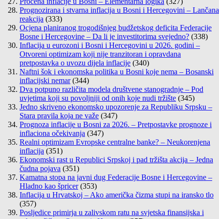
Procena inflacije u Bosni – Elementarna logika
(327)
Prognozirana i stvarna inflacija u Bosni i Hercegovini – Lančana
reakcija
(333)
Ocjena planiranog trogodišnjeg budžetskog deficita Federacije
Bosne i Hercegovine – Da li je investitorima svejedno?
(338)
Inflacija u eurozoni i Bosni i Hercegovini u 2026. godini –
Otvoreni optimizam koji nije tranzitoran i opravdana
pretpostavka o uvozu dijela inflacije
(340)
Naftni šok i ekonomska politika u Bosni koje nema – Bosanski
inflacijski nemar
(344)
Dva potpuno različita modela društvene stanogradnje – Pod
uvjetima koji su povoljniji od onih koje nudi tržište
(345)
Jedno skriveno ekonomsko upozorenje za Republiku Srpsku –
Stara pravila koja ne važe
(347)
Prognoza inflacije u Bosni za 2026. – Pretpostavke prognoze i
inflaciona očekivanja
(347)
Realni optimizam Evropske centralne banke? – Neukorenjena
inflacija
(351)
Ekonomski rast u Republici Srpskoj i pad tržišta akcija – Jedna
čudna pojava
(351)
Kamatna stopa na javni dug Federacije Bosne i Hercegovine –
Hladno kao špricer
(353)
Inflacija u Hrvatskoj – Ako američka čizma stupi na iransko tlo
(357)
Posljedice primirja u zalivskom ratu na svjetska finansijska i