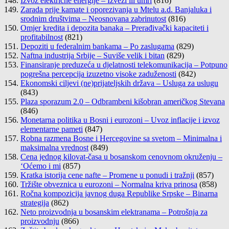
Izvoz električne energije – Izvezi ili umri
(816)
Zarada prije kamate i oporezivanja u Mtelu a.d. Banjaluka i
srodnim društvima – Neosnovana zabrinutost
(816)
Omjer kredita i depozita banaka – Prerađivački kapaciteti i
profitabilnost
(821)
Depoziti u federalnim bankama – Po zaslugama
(829)
Naftna industrija Srbije – Suviše velik i bitan
(829)
Finansiranje preduzeća u djelatnosti telekomunikacija – Potpuno
pogrešna percepcija izuzetno visoke zaduženosti
(842)
Ekonomski ciljevi (ne)prijateljskih država – Usluga za uslugu
(843)
Plaza sporazum 2.0 – Odbrambeni kišobran američkog Stevana
(846)
Monetarna politika u Bosni i eurozoni – Uvoz inflacije i izvoz
elementarne pameti
(847)
Robna razmena Bosne i Hercegovine sa svetom – Minimalna i
maksimalna vrednost
(849)
Cena jednog kilovat-časa u bosanskom cenovnom okruženju –
‘Oćemo i mi
(857)
Kratka istorija cene nafte – Promene u ponudi i tražnji
(857)
Tržište obveznica u eurozoni – Normalna kriva prinosa
(858)
Ročna kompozicija javnog duga Republike Srpske – Binarna
strategija
(862)
Neto proizvodnja u bosanskim elektranama – Potrošnja za
proizvodnju
(866)