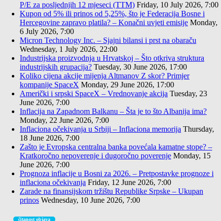
P/E za posljednjih 12 mjeseci (TTM)
Friday, 10 July 2026, 7:00
Kupon od 5% ili prinos od 5,25%, što je Federacija Bosne i
Hercegovine zapravo platila? – Konačni uvjeti emisije
Monday,
6 July 2026, 7:00
Micron Technology Inc. – Sjajni bilansi i prst na obaraču
Wednesday, 1 July 2026, 22:00
Industrijska proizvodnja u Hrvatskoj – Što otkriva struktura
industrijskih grupacija?
Tuesday, 30 June 2026, 17:00
Koliko cijena akcije mijenja Altmanov Z skor? Primjer
kompanije SpaceX
Monday, 29 June 2026, 17:00
Američki i srpski SpaceX – Vrednovanje akcija
Tuesday, 23
June 2026, 7:00
Inflacija na Zapadnom Balkanu – Šta je to što Albanija ima?
Monday, 22 June 2026, 7:00
Inflaciona očekivanja u Srbiji – Inflaciona memorija
Thursday,
18 June 2026, 7:00
Zašto je Evropska centralna banka povećala kamatne stope? –
Kratkoročno nepoverenje i dugoročno poverenje
Monday, 15
June 2026, 7:00
Prognoza inflacije u Bosni za 2026. – Pretpostavke prognoze i
inflaciona očekivanja
Friday, 12 June 2026, 7:00
Zarade na finansijskom tržištu Republike Srpske – Ukupan
prinos
Wednesday, 10 June 2026, 7:00
čitanost objava