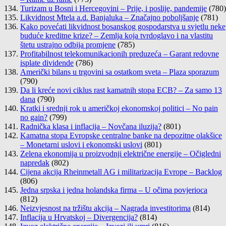
Turizam u Bosni i Hercegovini – Prije, i poslije, pandemije
(780)
Likvidnost Mtela a.d. Banjaluka – Značajno poboljšanje
(781)
Kako povećati likvidnost bosanskog gospodarstva u svjetlu neke
buduće kreditne krize? – Zemlja koja tvrdoglavo i na vlastitu
štetu ustrajno odbija promjene
(785)
Profitabilnost telekomunikacionih preduzeća – Garant redovne
isplate dividende
(786)
Američki bilans u trgovini sa ostatkom sveta – Plaza sporazum
(790)
Da li kreće novi ciklus rast kamatnih stopa ECB? – Za samo 13
dana
(790)
Kratki i srednji rok u američkoj ekonomskoj politici – No pain
no gain?
(799)
Radnička klasa i inflacija – Novčana iluzija?
(801)
Kamatna stopa Evropske centralne banke na depozitne olakšice
– Monetarni uslovi i ekonomski uslovi
(801)
Zelena ekonomija u proizvodnji električne energije – Očigledni
napredak
(802)
Cijena akcija Rheinmetall AG i militarizacija Evrope – Backlog
(806)
Jedna srpska i jedna holandska firma – U očima povjerioca
(812)
Neizvjesnost na tržištu akcija – Nagrada investitorima
(814)
Inflacija u Hrvatskoj – Divergencija?
(814)