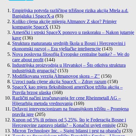
Empirijska potvrda različitog tržišnog rizika akcija Mtela a.d.
Banjaluka i SpaceX-a
(93)
Koliko cijena akcije mijenja Altmanov Z skor? Primjer
kompanije SpaceX
(132)
Američki i srpski SpaceX ponovo u raskoraku – Nakon jutarnje
kave
(136)
Struktura maturanata srednjih škola u Bosni i Hercegovini i
ekonomski razvoj – Era vještačke inteligencije
(143)
Nova poslovna filosofija Evropske centralne banke? – We do
care about profit
(144)
Industrijska proizvodnja u Hrvatskoj – Što otkriva struktura
industrijskih grupacija?
(153)
Modifikovana verzija Altmanovog skora – Z′′
(156)
Uzroci pada cijene akcija SpaceX – Zdrav razum
(158)
SpaceX kao mjera fleksibilnosti američkog tržišta akcija –
Pravila brzog ulaska
(168)
Različiti načini izračunavanja fer cene Rheinmetall AG –
Hijerarhija metoda vrednovanja
(169)
Državni intervencionizam na finansijskom tržištu – Promjena
pravila igre
(205)
Kupon od 5% ili prinos od 5,25%, što je Federacija Bosne i
Hercegovine zapravo platila? – Konačni uvjeti emisije
(232)
Micron Technology Inc. – Sjajni bilansi i prst na obaraču
(233)