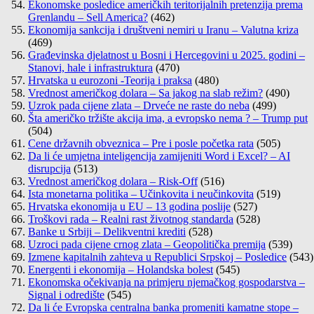
Ekonomske posledice američkih teritorijalnih pretenzija prema
Grenlandu – Sell America?
(462)
Ekonomija sankcija i društveni nemiri u Iranu – Valutna kriza
(469)
Građevinska djelatnost u Bosni i Hercegovini u 2025. godini –
Stanovi, hale i infrastruktura
(470)
Hrvatska u eurozoni -Teorija i praksa
(480)
Vrednost američkog dolara – Sa jakog na slab režim?
(490)
Uzrok pada cijene zlata – Drveće ne raste do neba
(499)
Šta američko tržište akcija ima, a evropsko nema ? – Trump put
(504)
Cene državnih obveznica – Pre i posle početka rata
(505)
Da li će umjetna inteligencija zamijeniti Word i Excel? – AI
disrupcija
(513)
Vrednost američkog dolara – Risk-Off
(516)
Ista monetarna politika – Učinkovita i neučinkovita
(519)
Hrvatska ekonomija u EU – 13 godina poslije
(527)
Troškovi rada – Realni rast životnog standarda
(528)
Banke u Srbiji – Delikventni krediti
(528)
Uzroci pada cijene crnog zlata – Geopolitička premija
(539)
Izmene kapitalnih zahteva u Republici Srpskoj – Posledice
(543)
Energenti i ekonomija – Holandska bolest
(545)
Ekonomska očekivanja na primjeru njemačkog gospodarstva –
Signal i odredište
(545)
Da li će Evropska centralna banka promeniti kamatne stope –