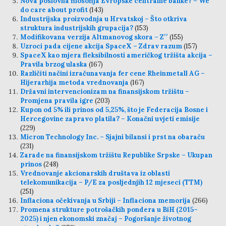
Nova poslovna filosofija Evropske centralne banke? – We
do care about profit
(143)
Industrijska proizvodnja u Hrvatskoj – Što otkriva
struktura industrijskih grupacija?
(153)
Modifikovana verzija Altmanovog skora – Z′′
(155)
Uzroci pada cijene akcija SpaceX – Zdrav razum
(157)
SpaceX kao mjera fleksibilnosti američkog tržišta akcija –
Pravila brzog ulaska
(167)
Različiti načini izračunavanja fer cene Rheinmetall AG –
Hijerarhija metoda vrednovanja
(167)
Državni intervencionizam na finansijskom tržištu –
Promjena pravila igre
(203)
Kupon od 5% ili prinos od 5,25%, što je Federacija Bosne i
Hercegovine zapravo platila? – Konačni uvjeti emisije
(229)
Micron Technology Inc. – Sjajni bilansi i prst na obaraču
(231)
Zarade na finansijskom tržištu Republike Srpske – Ukupan
prinos
(248)
Vrednovanje akcionarskih društava iz oblasti
telekomunikacija – P/E za posljednjih 12 mjeseci (TTM)
(251)
Inflaciona očekivanja u Srbiji – Inflaciona memorija
(266)
Promena strukture potrošačkih pondera u BiH (2015–
2025) i njen ekonomski značaj – Pogoršanje životnog