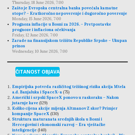
Thursday, 18 June 2026, 7:00
Zašto je Evropska centralna banka povećala kamatne
stope? – Kratkoročno nepoverenje i dugoročno poverenje
Monday, 15 June 2026, 7:00
Prognoza inflacije u Bosni za 2026. – Pretpostavke
prognoze i inflaciona očekivanja
Friday, 12 June 2026, 7:00
Zarade na finansijskom tržištu Republike Srpske – Ukupan
prinos
Wednesday, 10 June 2026, 7:00
ČITANOST OBJAVA
Empirijska potvrda različitog tržišnog rizika akcija Mtela
a.d. Banjaluka i SpaceX-a
(75)
Američki i srpski SpaceX ponovo u raskoraku – Nakon
jutarnje kave
(129)
Koliko cijena akcije mijenja Altmanov Z skor? Primjer
kompanije SpaceX
(130)
Struktura maturanata srednjih škola u Bosni i
Hercegovini i ekonomski razvoj – Era vještačke
inteligencije
(140)