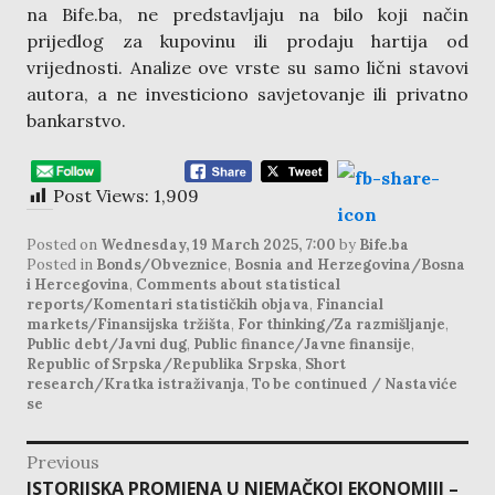
na Bife.ba, ne predstavljaju na bilo koji način
prijedlog za kupovinu ili prodaju hartija od
vrijednosti. Analize ove vrste su samo lični stavovi
autora, a ne investiciono savjetovanje ili privatno
bankarstvo.
Post Views:
1,909
Posted on
Wednesday, 19 March 2025, 7:00
by
Bife.ba
Posted in
Bonds/Obveznice
,
Bosnia and Herzegovina/Bosna
i Hercegovina
,
Comments about statistical
reports/Komentari statističkih objava
,
Financial
markets/Finansijska tržišta
,
For thinking/Za razmišljanje
,
Public debt/Javni dug
,
Public finance/Javne finansije
,
Republic of Srpska/Republika Srpska
,
Short
research/Kratka istraživanja
,
To be continued / Nastaviće
se
post
Previous
navigation
Previous
ISTORIJSKA PROMJENA U NJEMAČKOJ EKONOMIJI –