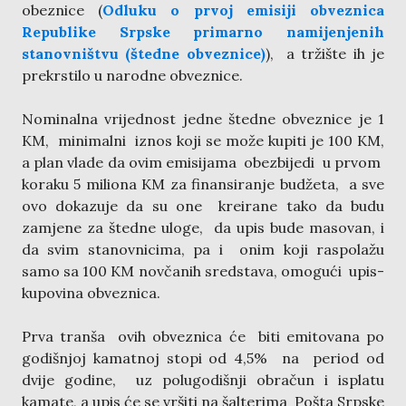
obeznice (
Odluku o prvoj emisiji obveznica
Republike Srpske primarno namijenjenih
stanovništvu (štedne obveznice)
), а tržište ih je
prekrstilo u narodne obveznice.
Nominalna vrijednost jedne štedne obveznice je 1
KM, minimalni iznos koji se može kupiti je 100 KM,
a plan vlade da ovim emisijama obezbijedi u prvom
koraku 5 miliona KM za finansiranje budžeta, a sve
ovo dokazuje da su one kreirane tako da budu
zamjene za štedne uloge, da upis bude masovan, i
da svim stanovnicima, pa i onim koji raspolažu
samo sa 100 KM novčanih sredstava, omogući upis-
kupovina obveznica.
Prva tranša ovih obveznica će biti emitovana po
godišnjoj kamatnoj stopi od 4,5% na period od
dvije godine, uz polugodišnji obračun i isplatu
kamate, a upis će se vršiti na šalterima Pošta Srpske