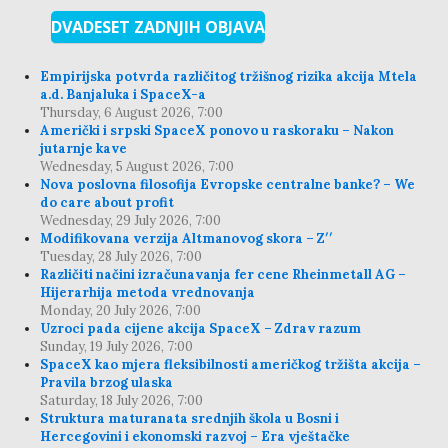
DVADESET ZADNJIH OBJAVA
Empirijska potvrda različitog tržišnog rizika akcija Mtela
a.d. Banjaluka i SpaceX-a
Thursday, 6 August 2026, 7:00
Američki i srpski SpaceX ponovo u raskoraku – Nakon
jutarnje kave
Wednesday, 5 August 2026, 7:00
Nova poslovna filosofija Evropske centralne banke? – We
do care about profit
Wednesday, 29 July 2026, 7:00
Modifikovana verzija Altmanovog skora – Z′′
Tuesday, 28 July 2026, 7:00
Različiti načini izračunavanja fer cene Rheinmetall AG –
Hijerarhija metoda vrednovanja
Monday, 20 July 2026, 7:00
Uzroci pada cijene akcija SpaceX – Zdrav razum
Sunday, 19 July 2026, 7:00
SpaceX kao mjera fleksibilnosti američkog tržišta akcija –
Pravila brzog ulaska
Saturday, 18 July 2026, 7:00
Struktura maturanata srednjih škola u Bosni i
Hercegovini i ekonomski razvoj – Era vještačke