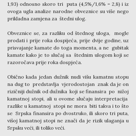
1,93) odnosno skoro tri puta (4,5%/1,6% = 2,8) i iz
ovoga ugla analize narodne obveznice su više nego
prikladna zamjena za štedni ulog.
Obveznice se, za razliku od štednog uloga, mogle
prodati i prije roka dospijeća, prije dvije godine, uz
prisvajanje kamate do toga momenta, a ne gubitak
kamate kako je to slučaj sa štednim ulogom koji se
razoročava prije roka dospjeća.
Obično kada jedan dužnik nudi višu kamatnu stopu
na dug to predstavlja vjerodostojan znak da je on
rizičniji dužnik od dužnika koji se finansira po nižoj
kamatnoj stopi, ali u ovome slučaju interpretacija
razlike u kamatnoj stopi ne mora biti takva i to što
se Srpska finansira po dvostruko, ili skoro tri puta,
višoj kamatnoj stopi ne znači da je rizik ulaganja u
Srpsku veći, ili toliko veći.