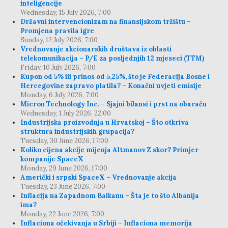
inteligencije
Wednesday, 15 July 2026, 7:00
Državni intervencionizam na finansijskom tržištu –
Promjena pravila igre
Sunday, 12 July 2026, 7:00
Vrednovanje akcionarskih društava iz oblasti
telekomunikacija – P/E za posljednjih 12 mjeseci (TTM)
Friday, 10 July 2026, 7:00
Kupon od 5% ili prinos od 5,25%, što je Federacija Bosne i
Hercegovine zapravo platila? – Konačni uvjeti emisije
Monday, 6 July 2026, 7:00
Micron Technology Inc. – Sjajni bilansi i prst na obaraču
Wednesday, 1 July 2026, 22:00
Industrijska proizvodnja u Hrvatskoj – Što otkriva
struktura industrijskih grupacija?
Tuesday, 30 June 2026, 17:00
Koliko cijena akcije mijenja Altmanov Z skor? Primjer
kompanije SpaceX
Monday, 29 June 2026, 17:00
Američki i srpski SpaceX – Vrednovanje akcija
Tuesday, 23 June 2026, 7:00
Inflacija na Zapadnom Balkanu – Šta je to što Albanija
ima?
Monday, 22 June 2026, 7:00
Inflaciona očekivanja u Srbiji – Inflaciona memorija