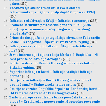
prinos
(250)
Vrednovanje akcionarskih društava iz oblasti
telekomunikacija – P/E za posljednjih 12 mjeseci (TTM)
(253)
Inflaciona očekivanja u Srbiji – Inflaciona memorija
(266)
Promena strukture potrošačkih pondera u BiH (2015–
2025) i njen ekonomski značaj – Pogoršanje životnog
standarda?
(272)
Prinos do dospijeća na petogodišnje obveznice Federacije
Bosne i Hercegovine – Špekulativni kreditni rejting
(283)
Inflacija na Zapadnom Balkanu – Šta je to što Albanija
ima?
(291)
Javne informacije i cijena akcija Mtela a.d. Banjaluka – Ni
rast profita od 33% nije dovoljan?
(296)
Budžet Federacije Bosne i Hercegovine za početnike –
Fiskalna enigma
(298)
Superkor inflacija u Bosni – Inflacija tražnje i inflacija
ponude
(305)
Da li je uzrok inflacije u Bosni i Hercegovini samo rat
protiv Irana? – Stalno visoka temperatura
(314)
Emisije obveznica Republike Srpske na Londonskoj berzi –
Od kamatne odbrane do kamatnog napada
(314)
Zašto je Evropska centralna banka povećala kamatne
stope? – Kratkoročno nepoverenje i dugoročno poverenje
(314)