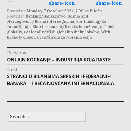
Posted on
Monday, 7 October 2024, 7:00
by
Bife.ba
Posted in
Banking/Bankarstvo
,
Bosnia and
Herzegovina/Bosna i Hercegovina
,
For thinking/Za
razmišljanje
,
Short research/Kratka istraživanja
,
Think
globally, act locally/Misli globalno djeluj lokalno
,
With
broadly closed eyes/Širom zatvorenih očiju
post
Previous
navigation
Previous
ONLAJN KOCKANJE – INDUSTRIJA KOJA RASTE
post:
Next
Next
STRANCI U BILANSIMA SRPSKIH I FEDERALNIH
post:
BANAKA – TREĆA NOVČANA INTERNACIONALA
Search
for: