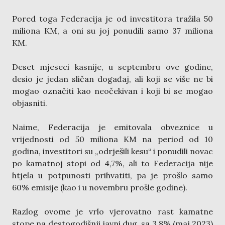
Pored toga Federacija je od investitora tražila 50
miliona KM, a oni su joj ponudili samo 37 miliona
KM.
Deset mjeseci kasnije, u septembru ove godine,
desio je jedan sličan događaj, ali koji se više ne bi
mogao označiti kao neočekivan i koji bi se mogao
objasniti.
Naime, Federacija je emitovala obveznice u
vrijednosti od 50 miliona KM na period od 10
godina, investitori su „odrješili kesu“ i ponudili novac
po kamatnoj stopi od 4,7%, ali to Federacija nije
htjela u potpunosti prihvatiti, pa je prošlo samo
60% emisije (kao i u novembru prošle godine).
Razlog ovome je vrlo vjerovatno rast kamatne
stope na destogodišnji javni dug, sa 3,8% (maj 2023)