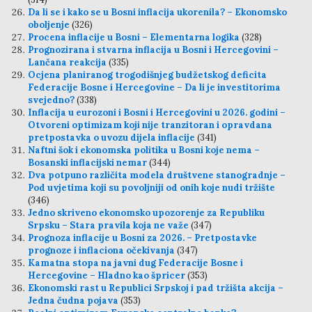
Da li se i kako se u Bosni inflacija ukorenila? – Ekonomsko
oboljenje
(326)
Procena inflacije u Bosni – Elementarna logika
(328)
Prognozirana i stvarna inflacija u Bosni i Hercegovini –
Lančana reakcija
(335)
Ocjena planiranog trogodišnjeg budžetskog deficita
Federacije Bosne i Hercegovine – Da li je investitorima
svejedno?
(338)
Inflacija u eurozoni i Bosni i Hercegovini u 2026. godini –
Otvoreni optimizam koji nije tranzitoran i opravdana
pretpostavka o uvozu dijela inflacije
(341)
Naftni šok i ekonomska politika u Bosni koje nema –
Bosanski inflacijski nemar
(344)
Dva potpuno različita modela društvene stanogradnje –
Pod uvjetima koji su povoljniji od onih koje nudi tržište
(346)
Jedno skriveno ekonomsko upozorenje za Republiku
Srpsku – Stara pravila koja ne važe
(347)
Prognoza inflacije u Bosni za 2026. – Pretpostavke
prognoze i inflaciona očekivanja
(347)
Kamatna stopa na javni dug Federacije Bosne i
Hercegovine – Hladno kao špricer
(353)
Ekonomski rast u Republici Srpskoj i pad tržišta akcija –
Jedna čudna pojava
(353)