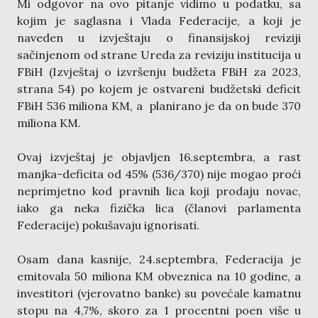
Mi odgovor na ovo pitanje vidimo u podatku, sa
kojim je saglasna i Vlada Federacije, a koji je
naveden u izvještaju o finansijskoj reviziji
sačinjenom od strane Ureda za reviziju institucija u
FBiH (Izvještaj o izvršenju budžeta FBiH za 2023,
strana 54) po kojem je ostvareni budžetski deficit
FBiH 536 miliona KM, a planirano je da on bude 370
miliona KM.
Ovaj izvještaj je objavljen 16.septembra, a rast
manjka-deficita od 45% (536/370) nije mogao proći
neprimjetno kod pravnih lica koji prodaju novac,
iako ga neka fizička lica (članovi parlamenta
Federacije) pokušavaju ignorisati.
Osam dana kasnije, 24.septembra, Federacija je
emitovala 50 miliona KM obveznica na 10 godine, a
investitori (vjerovatno banke) su povećale kamatnu
stopu na 4,7%, skoro za 1 procentni poen više u