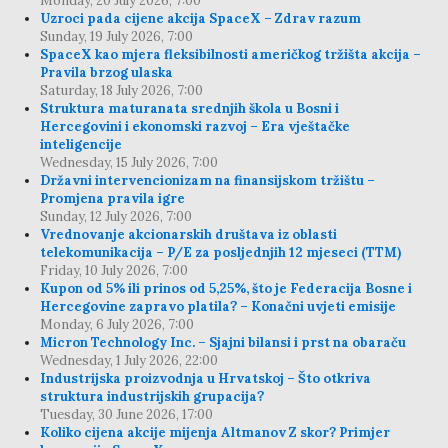
Monday, 20 July 2026, 7:00
Uzroci pada cijene akcija SpaceX – Zdrav razum
Sunday, 19 July 2026, 7:00
SpaceX kao mjera fleksibilnosti američkog tržišta akcija –
Pravila brzog ulaska
Saturday, 18 July 2026, 7:00
Struktura maturanata srednjih škola u Bosni i
Hercegovini i ekonomski razvoj – Era vještačke
inteligencije
Wednesday, 15 July 2026, 7:00
Državni intervencionizam na finansijskom tržištu –
Promjena pravila igre
Sunday, 12 July 2026, 7:00
Vrednovanje akcionarskih društava iz oblasti
telekomunikacija – P/E za posljednjih 12 mjeseci (TTM)
Friday, 10 July 2026, 7:00
Kupon od 5% ili prinos od 5,25%, što je Federacija Bosne i
Hercegovine zapravo platila? – Konačni uvjeti emisije
Monday, 6 July 2026, 7:00
Micron Technology Inc. – Sjajni bilansi i prst na obaraču
Wednesday, 1 July 2026, 22:00
Industrijska proizvodnja u Hrvatskoj – Što otkriva
struktura industrijskih grupacija?
Tuesday, 30 June 2026, 17:00
Koliko cijena akcije mijenja Altmanov Z skor? Primjer