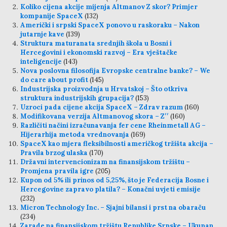
Koliko cijena akcije mijenja Altmanov Z skor? Primjer
kompanije SpaceX
(132)
Američki i srpski SpaceX ponovo u raskoraku – Nakon
jutarnje kave
(139)
Struktura maturanata srednjih škola u Bosni i
Hercegovini i ekonomski razvoj – Era vještačke
inteligencije
(143)
Nova poslovna filosofija Evropske centralne banke? – We
do care about profit
(145)
Industrijska proizvodnja u Hrvatskoj – Što otkriva
struktura industrijskih grupacija?
(153)
Uzroci pada cijene akcija SpaceX – Zdrav razum
(160)
Modifikovana verzija Altmanovog skora – Z′′
(160)
Različiti načini izračunavanja fer cene Rheinmetall AG –
Hijerarhija metoda vrednovanja
(169)
SpaceX kao mjera fleksibilnosti američkog tržišta akcija –
Pravila brzog ulaska
(170)
Državni intervencionizam na finansijskom tržištu –
Promjena pravila igre
(205)
Kupon od 5% ili prinos od 5,25%, što je Federacija Bosne i
Hercegovine zapravo platila? – Konačni uvjeti emisije
(232)
Micron Technology Inc. – Sjajni bilansi i prst na obaraču
(234)
Zarade na finansijskom tržištu Republike Srpske – Ukupan