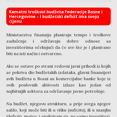
Kamatni troškovi budžeta Federacije Bosne i
Hercegovine – I budžetski deficit ima svoju
cijenu
Ministarstva finansija planiraju tempo i troškove
zaduženje i održavaju dobre odnose sa
investitorima očekujući da će sve što je i planirano
biti na isti način i ostvareno.
Ako se ostave po strani redovni javni prihodi iz kojih
se pokriva dio budžetskih izdataka, glavni finansijeri
svih budžeta u Bosni su komercijalne banke koje iz
ovih poslovnih aktivosti izlaze kao jedan od
najbitnijih sektora za održavanje javne potrošnje.
Na budžet, njegovu strukturu, a prije svega njegov
saldo, koji može biti ili u višku (suficitu), ili u manjku
(deficit), motre, i analiziraju ga, ne samo investitori,