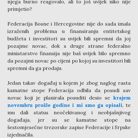
njega burno reagovalo, ali to još uvijek niko nije
primjetio?
Federacija Bosne i Hercegovine nije do sada imala
izraženih problema u finansiranju entitetskog
budžeta i investitori su uvijek bili spremni da joj
pozajme novac, dok s druge strane federalno
ministarstvo finansija nije baš uvijek bilo spremno
da pozajmi novac po cijeni po kojoj su investitori bili
spremni da ga prodaju.
Jedan takav događaj u kojem je zbog naglog rasta
kamatne stope Federacija odbila da posudi sav
novac koji je planirala posuditi desio se
krajem
novembru prošle godine i mi smo ga opisali
, te
mu dali status neočekivanog i neobjašnjivog
događaja, jer su se kamatne stope na
šestomjesečne trezorske zapise Federacije i Srpske
izjednačila.