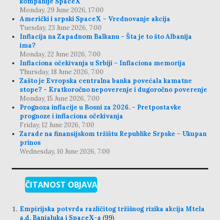
kompanije SpaceX
Monday, 29 June 2026, 17:00
Američki i srpski SpaceX – Vrednovanje akcija
Tuesday, 23 June 2026, 7:00
Inflacija na Zapadnom Balkanu – Šta je to što Albanija
ima?
Monday, 22 June 2026, 7:00
Inflaciona očekivanja u Srbiji – Inflaciona memorija
Thursday, 18 June 2026, 7:00
Zašto je Evropska centralna banka povećala kamatne
stope? – Kratkoročno nepoverenje i dugoročno poverenje
Monday, 15 June 2026, 7:00
Prognoza inflacije u Bosni za 2026. – Pretpostavke
prognoze i inflaciona očekivanja
Friday, 12 June 2026, 7:00
Zarade na finansijskom tržištu Republike Srpske – Ukupan
prinos
Wednesday, 10 June 2026, 7:00
ČITANOST OBJAVA
Empirijska potvrda različitog tržišnog rizika akcija Mtela
a.d. Banjaluka i SpaceX-a
(99)