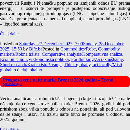
povezivali Rusiju i Njemačku potpuno su izmijenili odnos EU prema
energiji – u osnovi te promjene je postepeno odbacivanje ruskog
gasovodnog (pipeline) prirodnog gasa (PNG – pipeline natural gas) i
strateška preorijentacija na neruski ukapljeni, tekući prirodni gas (LNG
– liquefied natural gas).
Čitaj dalje
Posted on
Saturday, 27 December 2025, 7:00
Sunday, 28 December
2025, 15:59
by
Bife.ba
Posted in
Commodities/Robe
,
Commodity
markets/Robna tržišta
,
Comparative analysis/Komparativna analiza
,
Economic policy/Ekonomska politika
,
For thinking/Za razmišljanje
,
Short research/Kratka istraživanja
,
Think globally, act locally/Misli
globalno djeluj lokalno
Prognoza cene nafte marke Brent u 2026.godini – Trend
spuštanja
Većina analitičara sa robnih tržišta i agencija koje istražuju tržište nafte
očekuje da će cene sirove nafte marke Brent u 2026. godini biti pod
pritiskom zbog viška ponude u odnosu na potražnju, ali pod uslovom
da se stanje i uslovi na tržištu nafte bitno ne promene u odnosu na
2025. godinu.
Čitaj dalje