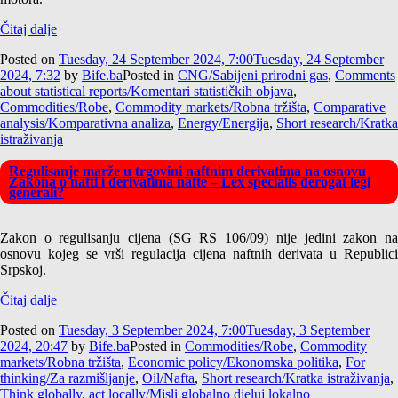
Čitaj dalje
Posted on
Tuesday, 24 September 2024, 7:00
Tuesday, 24 September
2024, 7:32
by
Bife.ba
Posted in
CNG/Sabijeni prirodni gas
,
Comments
about statistical reports/Komentari statističkih objava
,
Commodities/Robe
,
Commodity markets/Robna tržišta
,
Comparative
analysis/Komparativna analiza
,
Energy/Energija
,
Short research/Kratka
istraživanja
Regulisanje marže u trgovini naftnim derivatima na osnovu
Zakona o nafti i derivatima nafte – Lex specialis derogat legi
generali?
Zakon o regulisanju cijena (SG RS 106/09) nije jedini zakon na
osnovu kojeg se vrši regulacija cijena naftnih derivata u Republici
Srpskoj.
Čitaj dalje
Posted on
Tuesday, 3 September 2024, 7:00
Tuesday, 3 September
2024, 20:47
by
Bife.ba
Posted in
Commodities/Robe
,
Commodity
markets/Robna tržišta
,
Economic policy/Ekonomska politika
,
For
thinking/Za razmišljanje
,
Oil/Nafta
,
Short research/Kratka istraživanja
,
Think globally, act locally/Misli globalno djeluj lokalno