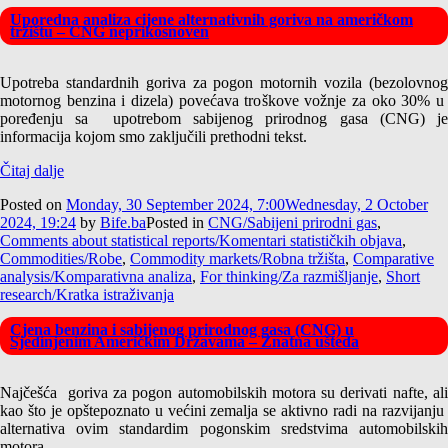
Uporedna analiza cijene alternativnih goriva na američkom
tržištu – CNG neprikosnoven
Upotreba standardnih goriva za pogon motornih vozila (bezolovnog
motornog benzina i dizela) povećava troškove vožnje za oko 30% u
poređenju sa upotrebom sabijenog prirodnog gasa (CNG) je
informacija kojom smo zaključili prethodni tekst.
Čitaj dalje
Posted on
Monday, 30 September 2024, 7:00
Wednesday, 2 October
2024, 19:24
by
Bife.ba
Posted in
CNG/Sabijeni prirodni gas
,
Comments about statistical reports/Komentari statističkih objava
,
Commodities/Robe
,
Commodity markets/Robna tržišta
,
Comparative
analysis/Komparativna analiza
,
For thinking/Za razmišljanje
,
Short
research/Kratka istraživanja
Cjena benzina i sabijenog prirodnog gasa (CNG) u
Sjedinjenim Američkim Državama – Znatna ušteda
Najčešća goriva za pogon automobilskih motora su derivati nafte, ali
kao što je opštepoznato u većini zemalja se aktivno radi na razvijanju
alternativa ovim standardim pogonskim sredstvima automobilskih
motora.