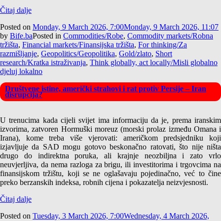
Čitaj dalje
Posted on
Monday, 9 March 2026, 7:00
Monday, 9 March 2026, 11:07
by
Bife.ba
Posted in
Commodities/Robe
,
Commodity markets/Robna
tržišta
,
Financial markets/Finansijska tržišta
,
For thinking/Za
razmišljanje
,
Geopolitics/Geopolitika
,
Gold/zlato
,
Short
research/Kratka istraživanja
,
Think globally, act locally/Misli globalno
djeluj lokalno
Društvene istine, američki strahovi i rat protiv Persije – Iran
disrupcija?
U trenucima kada cijeli svijet ima informaciju da je, prema iranskim
izvorima, zatvoren Hormuški moreuz (morski prolaz između Omana i
Irana), kome treba više vjerovati: američkom predsjedniku koji
izjavljuje da SAD mogu gotovo beskonačno ratovati, što nije ništa
drugo do indirektna poruka, ali krajnje neozbiljna i zato vrlo
neuvjerljiva, da nema razloga za brigu, ili investitorima i trgovcima na
finansijskom tržištu, koji se ne oglašavaju pojedinačno, već to čine
preko berzanskih indeksa, robnih cijena i pokazatelja neizvjesnosti.
Čitaj dalje
Posted on
Tuesday, 3 March 2026, 7:00
Wednesday, 4 March 2026,