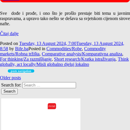
Sve dođe i prođe, i ono što je prošlo prestaje biti tema u javnim
raspravama, a upravo tako nešto se dešava sa svjetskom cijenom sirove
nafte.
Čitaj dalje
Posted on
Tuesday, 13 August 2024, 7:00
Tuesday, 13 August 2024,
8:58
by
Bife.ba
Posted in
Commodities/Robe
,
Commodity
markets/Robna tržišta
,
Comparative analysis/Komparativna analiza
,
For thinking/Za razmišljanje
,
Short research/Kratka istraživanja
,
Think
globally, act locally/Misli globalno djeluj lokalno
posts navigation
Older posts
Search for: