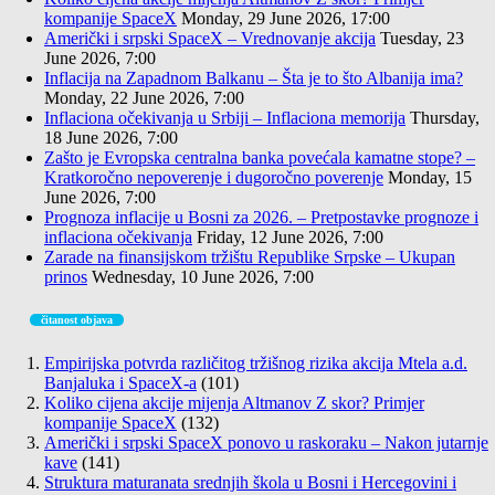
kompanije SpaceX
Monday, 29 June 2026, 17:00
Američki i srpski SpaceX – Vrednovanje akcija
Tuesday, 23
June 2026, 7:00
Inflacija na Zapadnom Balkanu – Šta je to što Albanija ima?
Monday, 22 June 2026, 7:00
Inflaciona očekivanja u Srbiji – Inflaciona memorija
Thursday,
18 June 2026, 7:00
Zašto je Evropska centralna banka povećala kamatne stope? –
Kratkoročno nepoverenje i dugoročno poverenje
Monday, 15
June 2026, 7:00
Prognoza inflacije u Bosni za 2026. – Pretpostavke prognoze i
inflaciona očekivanja
Friday, 12 June 2026, 7:00
Zarade na finansijskom tržištu Republike Srpske – Ukupan
prinos
Wednesday, 10 June 2026, 7:00
čitanost objava
Empirijska potvrda različitog tržišnog rizika akcija Mtela a.d.
Banjaluka i SpaceX-a
(101)
Koliko cijena akcije mijenja Altmanov Z skor? Primjer
kompanije SpaceX
(132)
Američki i srpski SpaceX ponovo u raskoraku – Nakon jutarnje
kave
(141)
Struktura maturanata srednjih škola u Bosni i Hercegovini i