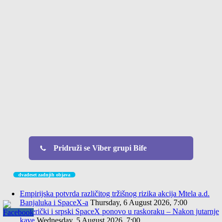
Pridruži se Viber grupi Bife
dvadeset zadnjih objava
Empirijska potvrda različitog tržišnog rizika akcija Mtela a.d.
Banjaluka i SpaceX-a
Thursday, 6 August 2026, 7:00
Američki i srpski SpaceX ponovo u raskoraku – Nakon jutarnje
kave
Wednesday, 5 August 2026, 7:00