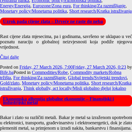
centralna banka
,
Economic policy/Ekonomska politika
,
Energy/Energija
,
Eurozone/Zona eura
,
For thinking/Za razmišljanje
,
Monetary policy/Monetarna politika
,
Short research/Kratka istraživanja
Uzrok pada cijene zlata – Drveće ne raste do neba
Rast cijene zlata mjesecima, pa i godinama, savršeno se uklapao u već
poznatu naraciju o globalnoj neizvjesnosti koja podiže njegovu
vrijednost.
Čitaj dalje
Posted on
Friday, 27 March 2026, 7:00
Friday, 27 March 2026, 0:23
by
Bife.ba
Posted in
Commodities/Robe
,
Commodity markets/Robna
tržišta
,
For thinking/Za razmišljanje
,
Global trends/Svijetski trendovi
,
Gold/zlato
,
Monetary policy/Monetarna politika
,
Short research/Kratka
istraživanja
,
Think globally, act locally/Misli globalno djeluj lokalno
Ekonomska alhemija globalne ekonomije – Finansijski i
industrijski metal
Bakar i zlato su različiti metali. Bakar je metal sa izraženom upotrebom
u elektronici, transportu, građevinarstvu i elektroenergetici, dok je zlato
plemeniti metal, sa primjenom u izradi nakita, bankarstvu i finansijama.