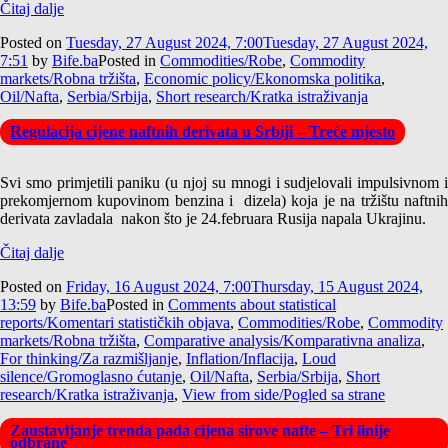
Čitaj dalje
Posted on
Tuesday, 27 August 2024, 7:00
Tuesday, 27 August 2024,
7:51
by
Bife.ba
Posted in
Commodities/Robe
,
Commodity
markets/Robna tržišta
,
Economic policy/Ekonomska politika
,
Oil/Nafta
,
Serbia/Srbija
,
Short research/Kratka istraživanja
Regulacija cijene naftnih derivata u Srbiji – Treće mjesto
Svi smo primjetili paniku (u njoj su mnogi i sudjelovali impulsivnom i
prekomjernom kupovinom benzina i dizela) koja je na tržištu naftnih
derivata zavladala nakon što je 24.februara Rusija napala Ukrajinu.
Čitaj dalje
Posted on
Friday, 16 August 2024, 7:00
Thursday, 15 August 2024,
13:59
by
Bife.ba
Posted in
Comments about statistical
reports/Komentari statističkih objava
,
Commodities/Robe
,
Commodity
markets/Robna tržišta
,
Comparative analysis/Komparativna analiza
,
For thinking/Za razmišljanje
,
Inflation/Inflacija
,
Loud
silence/Gromoglasno ćutanje
,
Oil/Nafta
,
Serbia/Srbija
,
Short
research/Kratka istraživanja
,
View from side/Pogled sa strane
Zaustavljanje trenda pada cijena sirove nafte – Tri linije
odbrane