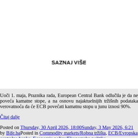
Category:
Commodity markets/Robna tržišta
Realni optimizam Evropske centralne banke? – Neukorenjena
inflacija
Uoči 1. maja, Praznika rada,
European Central Bank
odlučila je da n
poveća kamatne stope, a na osnovu najaktuelnijih tržišnih podataka
verovatnoća da će ECB povećati kamatnu stopu u junu iznosi 90%.
Čitaj dalje
Posted on
Thursday, 30 April 2026, 18:00
Sunday, 3 May 2026, 6:21
by
Bife.ba
Posted in
Commodity markets/Robna tržišta
,
ECB/Evropska