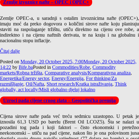
Zemlje izvoznice nafte – OPEC i OPEC+
Zemlje OPEC-a, u saradnji s ostalim izvoznicima nafte (OPEC+),
imaju moć da preko dogovora o količini sirove nafte koju planiraju
staviti na raspolaganje tržištu, utiču direktno na cijenu ove robe, a
indirektno i na cijenu naftnih derivata, te na kraju i na globalnu i
nacionalnu stopu inflacije.
Čitaj dalje
Posted on
Monday, 20 October 2025, 7:00
Monday, 20 October 2025,
14:22
by
Bife.ba
Posted in
Commodities/Robe
,
Commodity
markets/Robna tržišta
,
Comparative analysis/Komparativna analiza
,
Energetika/Energy sector
,
Energy/Energija
,
For thinking/Za
razmišljanje
,
Oil/Nafta
,
Short research/Kratka istraživanja
,
Think
globally, act locally/Misli globalno djeluj lokalno
Uzroci pada cijene crnog zlata – Geopolitička premija
Cijena sirove nafte pada već treću sedmicu uzastopno. U petak je
iznosila 61,3 USD po barelu (Brent Oil LCOZ5). Šta se nalazi u
pozadini tog pada i koji faktori – čisto ekonomski i pretežno
neekonomski – utiču na pad cijene, nakon što je ona polovinom juna
dostigla svoju drugu najvišu vrijednost (77 dolara po barelu) u ovoj