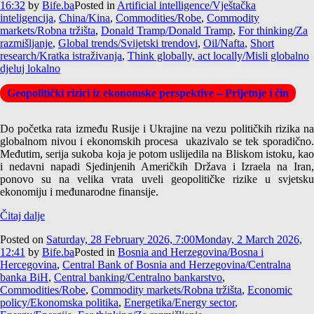
16:32
by
Bife.ba
Posted in
Artificial intelligence/Vještačka
inteligencija
,
China/Kina
,
Commodities/Robe
,
Commodity
markets/Robna tržišta
,
Donald Tramp/Donald Tramp
,
For thinking/Za
razmišljanje
,
Global trends/Svijetski trendovi
,
Oil/Nafta
,
Short
research/Kratka istraživanja
,
Think globally, act locally/Misli globalno
djeluj lokalno
Geopolitički rizici iz ekonomske perspektive – Prijetnje i čin
Do početka rata između Rusije i Ukrajine na vezu političkih rizika na
globalnom nivou i ekonomskih procesa ukazivalo se tek sporadično.
Međutim, serija sukoba koja je potom uslijedila na Bliskom istoku, kao
i nedavni napadi Sjedinjenih Američkih Država i Izraela na Iran,
ponovo su na velika vrata uveli geopolitičke rizike u svjetsku
ekonomiju i međunarodne finansije.
Čitaj dalje
Posted on
Saturday, 28 February 2026, 7:00
Monday, 2 March 2026,
12:41
by
Bife.ba
Posted in
Bosnia and Herzegovina/Bosna i
Hercegovina
,
Central Bank of Bosnia and Herzegovina/Centralna
banka BiH
,
Central banking/Centralno bankarstvo
,
Commodities/Robe
,
Commodity markets/Robna tržišta
,
Economic
policy/Ekonomska politika
,
Energetika/Energy sector
,