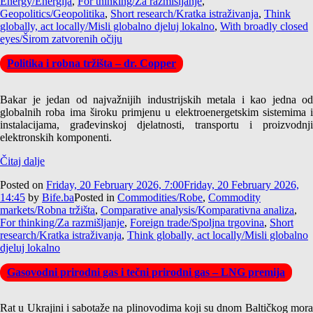
Energy/Energija
,
For thinking/Za razmišljanje
,
Geopolitics/Geopolitika
,
Short research/Kratka istraživanja
,
Think
globally, act locally/Misli globalno djeluj lokalno
,
With broadly closed
eyes/Širom zatvorenih očiju
Politika i robna tržišta – dr. Copper
Bakar je jedan od najvažnijih industrijskih metala i kao jedna od
globalnih roba ima široku primjenu u elektroenergetskim sistemima i
instalacijama, građevinskoj djelatnosti, transportu i proizvodnji
elektronskih komponenti.
Čitaj dalje
Posted on
Friday, 20 February 2026, 7:00
Friday, 20 February 2026,
14:45
by
Bife.ba
Posted in
Commodities/Robe
,
Commodity
markets/Robna tržišta
,
Comparative analysis/Komparativna analiza
,
For thinking/Za razmišljanje
,
Foreign trade/Spoljna trgovina
,
Short
research/Kratka istraživanja
,
Think globally, act locally/Misli globalno
djeluj lokalno
Gasovodni prirodni gas i tečni prirodni gas – LNG premija
Rat u Ukrajini i sabotaže na plinovodima koji su dnom Baltičkog mora