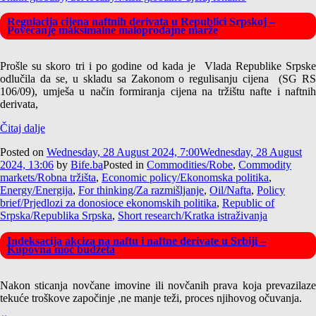
Regulacija cijena naftnih derivata u Republici Srpskoj –
Povećanje maksimalne maloprodajne marže
Prošle su skoro tri i po godine od kada je Vlada Republike Srpske
odlučila da se, u skladu sa Zakonom o regulisanju cijena (SG RS
106/09), umješa u način formiranja cijena na tržištu nafte i naftnih
derivata,
Čitaj dalje
Posted on
Wednesday, 28 August 2024, 7:00
Wednesday, 28 August
2024, 13:06
by
Bife.ba
Posted in
Commodities/Robe
,
Commodity
markets/Robna tržišta
,
Economic policy/Ekonomska politika
,
Energy/Energija
,
For thinking/Za razmišljanje
,
Oil/Nafta
,
Policy
brief/Prjedlozi za donosioce ekonomskih politika
,
Republic of
Srpska/Republika Srpska
,
Short research/Kratka istraživanja
Indeksacija akciza na naftu i naftne derivate u Srbiji –
Kupovna moć budžeta
Nakon sticanja novčane imovine ili novčanih prava koja prevazilaze
tekuće troškove započinje ,ne manje teži, proces njihovog očuvanja.