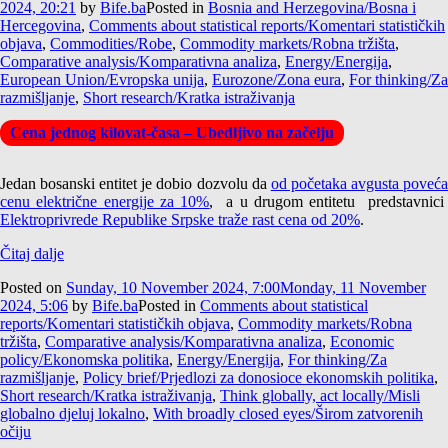
2024, 20:21
by
Bife.ba
Posted in
Bosnia and Herzegovina/Bosna i
Hercegovina
,
Comments about statistical reports/Komentari statističkih
objava
,
Commodities/Robe
,
Commodity markets/Robna tržišta
,
Comparative analysis/Komparativna analiza
,
Energy/Energija
,
European Union/Evropska unija
,
Eurozone/Zona eura
,
For thinking/Za
razmišljanje
,
Short research/Kratka istraživanja
Cena jednog kilovat-časa – Ubedljivo na začelju
Jedan bosanski entitet je dobio dozvolu da
od početaka avgusta poveć
cenu električne energije za 10%
, a u drugom entitetu predstavnic
Elektroprivrede Republike Srpske traže rast cena od 20%
.
Čitaj dalje
Posted on
Sunday, 10 November 2024, 7:00
Monday, 11 November
2024, 5:06
by
Bife.ba
Posted in
Comments about statistical
reports/Komentari statističkih objava
,
Commodity markets/Robna
tržišta
,
Comparative analysis/Komparativna analiza
,
Economic
policy/Ekonomska politika
,
Energy/Energija
,
For thinking/Za
razmišljanje
,
Policy brief/Prjedlozi za donosioce ekonomskih politika
,
Short research/Kratka istraživanja
,
Think globally, act locally/Misli
globalno djeluj lokalno
,
With broadly closed eyes/Širom zatvorenih
očiju