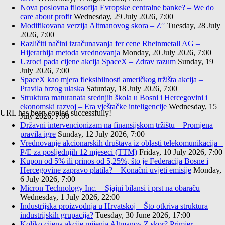
Nova poslovna filosofija Evropske centralne banke? – We do
care about profit
Wednesday, 29 July 2026, 7:00
Modifikovana verzija Altmanovog skora – Z′′
Tuesday, 28 July
2026, 7:00
Različiti načini izračunavanja fer cene Rheinmetall AG –
Hijerarhija metoda vrednovanja
Monday, 20 July 2026, 7:00
Uzroci pada cijene akcija SpaceX – Zdrav razum
Sunday, 19
July 2026, 7:00
SpaceX kao mjera fleksibilnosti američkog tržišta akcija –
Pravila brzog ulaska
Saturday, 18 July 2026, 7:00
Struktura maturanata srednjih škola u Bosni i Hercegovini i
ekonomski razvoj – Era vještačke inteligencije
Wednesday, 15
URL has been copied successfully!
July 2026, 7:00
Državni intervencionizam na finansijskom tržištu – Promjena
pravila igre
Sunday, 12 July 2026, 7:00
Vrednovanje akcionarskih društava iz oblasti telekomunikacija –
P/E za posljednjih 12 mjeseci (TTM)
Friday, 10 July 2026, 7:00
Kupon od 5% ili prinos od 5,25%, što je Federacija Bosne i
Hercegovine zapravo platila? – Konačni uvjeti emisije
Monday,
6 July 2026, 7:00
Micron Technology Inc. – Sjajni bilansi i prst na obaraču
Wednesday, 1 July 2026, 22:00
Industrijska proizvodnja u Hrvatskoj – Što otkriva struktura
industrijskih grupacija?
Tuesday, 30 June 2026, 17:00
Koliko cijena akcije mijenja Altmanov Z skor? Primjer