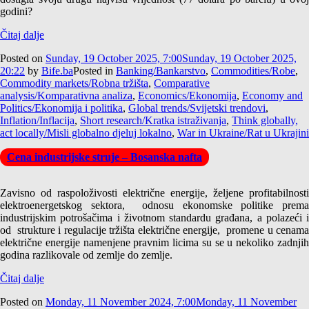
godini?
Čitaj dalje
Posted on
Sunday, 19 October 2025, 7:00
Sunday, 19 October 2025,
20:22
by
Bife.ba
Posted in
Banking/Bankarstvo
,
Commodities/Robe
,
Commodity markets/Robna tržišta
,
Comparative
analysis/Komparativna analiza
,
Economics/Ekonomija
,
Economy and
Politics/Ekonomija i politika
,
Global trends/Svijetski trendovi
,
Inflation/Inflacija
,
Short research/Kratka istraživanja
,
Think globally,
act locally/Misli globalno djeluj lokalno
,
War in Ukraine/Rat u Ukrajini
Cena industrijske struje – Bosanska nafta
Zavisno od raspoloživosti električne energije, željene profitabilnosti
elektroenergetskog sektora, odnosu ekonomske politike prema
industrijskim potrošačima i životnom standardu građana, a polazeći i
od strukture i regulacije tržišta električne energije, promene u cenama
električne energije namenjene pravnim licima su se u nekoliko zadnjih
godina razlikovale od zemlje do zemlje.
Čitaj dalje
Posted on
Monday, 11 November 2024, 7:00
Monday, 11 November