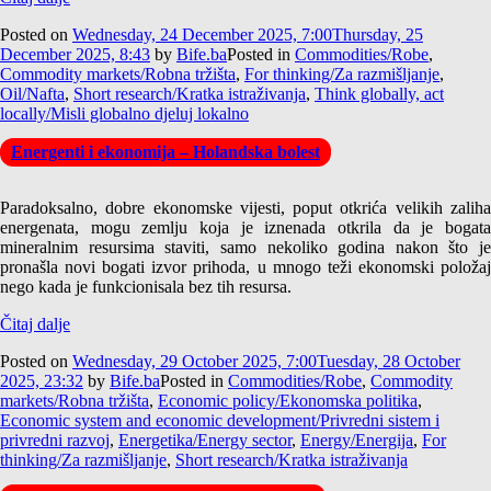
Posted on
Wednesday, 24 December 2025, 7:00
Thursday, 25
December 2025, 8:43
by
Bife.ba
Posted in
Commodities/Robe
,
Commodity markets/Robna tržišta
,
For thinking/Za razmišljanje
,
Oil/Nafta
,
Short research/Kratka istraživanja
,
Think globally, act
locally/Misli globalno djeluj lokalno
Energenti i ekonomija – Holandska bolest
Paradoksalno, dobre ekonomske vijesti, poput otkrića velikih zaliha
energenata, mogu zemlju koja je iznenada otkrila da je bogata
mineralnim resursima staviti, samo nekoliko godina nakon što je
pronašla novi bogati izvor prihoda, u mnogo teži ekonomski položaj
nego kada je funkcionisala bez tih resursa.
Čitaj dalje
Posted on
Wednesday, 29 October 2025, 7:00
Tuesday, 28 October
2025, 23:32
by
Bife.ba
Posted in
Commodities/Robe
,
Commodity
markets/Robna tržišta
,
Economic policy/Ekonomska politika
,
Economic system and economic development/Privredni sistem i
privredni razvoj
,
Energetika/Energy sector
,
Energy/Energija
,
For
thinking/Za razmišljanje
,
Short research/Kratka istraživanja