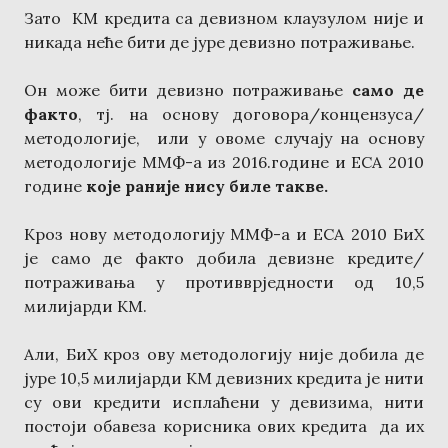
Зато КМ кредита са девизном клаузулом није и
никада неће бити де јуре девизно потраживање.
Он може бити девизно потраживање
само де
факто
, тј. на основу договора/концензуса/
методологије, или у овоме случају на основу
методологије ММФ-а из 2016.године и ЕСА 2010
године
које раније нису биле такве.
Кроз нову методологију ММФ-а и ЕСА 2010 БиХ
је само де факто добила девизне кредите/
потраживања у противврједности од 10,5
милијарди КМ.
Али, БиХ кроз ову методологију није добила де
јуре 10,5 милијарди КМ девизних кредита је нити
су ови кредити исплаћени у девизима, нити
постоји обавеза корисника ових кредита да их