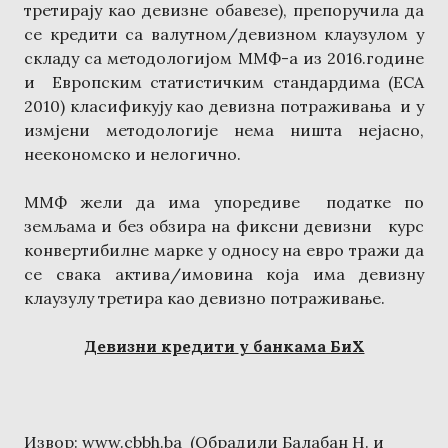
третирају као девизне обавезе), препоручила да
се кредити са валутном/девизном клаузулом у
складу са методологијом ММФ-а из 2016.године
и Европским статистичким стандардима (ЕСА
2010) класификују као девизна потраживања и у
измјени методологије нема ништа нејасно,
неекономско и нелогично.
ММФ жели да има упоредиве податке по
земљама и без обзира на фиксни девизни курс
конвертибилне марке у односу на евро тражи да
се свака актива/имовина која има девизну
клаузулу третира као девизно потраживање.
Девизни кредити
у банкама БиХ
Извор: www.cbbh.ba (Обрадили Балабан Н. и