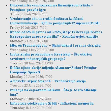
Wednesday, 15 July 2026, 7:00
Državni intervencionizam na finansijskom tržištu –
Promjena pravila igre
Sunday, 12 July 2026, 7:00
Vrednovanje akcionarskih društava iz oblasti
telekomunikacija – P/E za posljednjih 12 mjeseci (TTM)
Friday, 10 July 2026, 7:00
Kupon od 5% ili prinos od 5,25%, što je Federacija Bosne i
Hercegovine zapravo platila? – Konačni uvjeti emisije
Monday, 6 July 2026, 7:00
Micron Technology Inc. – Sjajni bilansi i prst na obaraču
Wednesday, 1 July 2026, 22:00
Industrijska proizvodnja u Hrvatskoj – Što otkriva
struktura industrijskih grupacija?
Tuesday, 30 June 2026, 17:00
Koliko cijena akcije mijenja Altmanov Z skor? Primjer
kompanije SpaceX
Monday, 29 June 2026, 17:00
Američki i srpski SpaceX – Vrednovanje akcija
Tuesday, 23 June 2026, 7:00
Inflacija na Zapadnom Balkanu – Šta je to što Albanija
ima?
Monday, 22 June 2026, 7:00
Inflaciona očekivanja u Srbiji – Inflaciona memorija
Thursday, 18 June 2026, 7:00