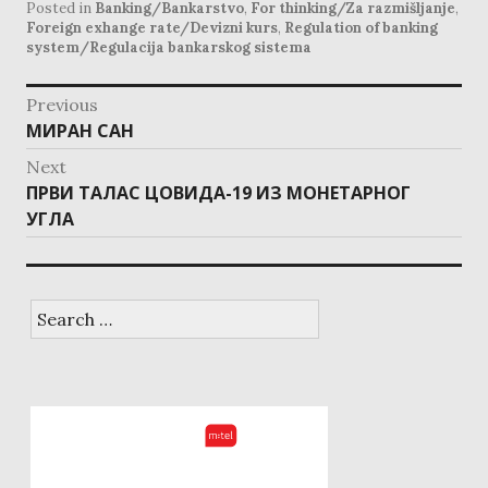
Posted in
Banking/Bankarstvo
,
For thinking/Za razmišljanje
,
Foreign exhange rate/Devizni kurs
,
Regulation of banking
system/Regulacija bankarskog sistema
p
Previous
o
s
МИРАН САН
P
t
n
a
r
Next
v
i
e
ПРВИ ТАЛАС ЦОВИДА-19 ИЗ МОНЕТАРНОГ
g
N
a
v
t
УГЛА
e
i
i
o
x
n
o
t
u
p
S
s
o
e
p
s
a
o
r
t
c
s
:
h
t
f
:
o
r
: