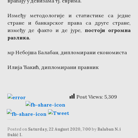
враћају у девизама тј. еврима.
Између методологије и статистике са једне
стране и банкарског права са друге стране,
између де факто и де јуре,
постоји огромна
разлика.
мр Небојша Балабан, дипломирани економиста
Илија Ђакић, дипломирани правник
Post Views:
5,309
Posted on
Saturday, 22 August 2020, 7:00
by
Balaban N. i
Đakić I.