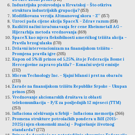
Industrijska proizvodnja u Hrvatskoj – Što otkriva
struktura industrijskih grupacija?
(153)
Modifikovana verzija Altmanovog skora – Z′′
(157)
Uzroci pada cijene akcija SpaceX – Zdrav razum
(158)
Različiti načini izračunavanja fer cene Rheinmetall AG –
Hijerarhija metoda vrednovanja
(169)
SpaceX kao mjera fleksibilnosti američkog tržišta akcija –
Pravila brzog ulaska
(170)
Državni intervencionizam na finansijskom tržištu –
Promjena pravila igre
(205)
Kupon od 5% ili prinos od 5,25%, što je Federacija Bosne i
Hercegovine zapravo platila? – Konačni uvjeti emisije
(232)
Micron Technology Inc. – Sjajni bilansi i prst na obaraču
(233)
Zarade na finansijskom tržištu Republike Srpske – Ukupan
prinos
(250)
Vrednovanje akcionarskih društava iz oblasti
telekomunikacija – P/E za posljednjih 12 mjeseci (TTM)
(253)
Inflaciona očekivanja u Srbiji – Inflaciona memorija
(266)
Promena strukture potrošačkih pondera u BiH (2015–
2025) i njen ekonomski značaj – Pogoršanje životnog
standarda?
(272)