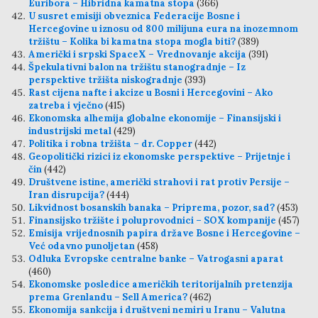
Euribora – Hibridna kamatna stopa
(366)
U susret emisiji obveznica Federacije Bosne i
Hercegovine u iznosu od 800 milijuna eura na inozemnom
tržištu – Kolika bi kamatna stopa mogla biti?
(389)
Američki i srpski SpaceX – Vrednovanje akcija
(391)
Špekulativni balon na tržištu stanogradnje – Iz
perspektive tržišta niskogradnje
(393)
Rast cijena nafte i akcize u Bosni i Hercegovini – Ako
zatreba i vječno
(415)
Ekonomska alhemija globalne ekonomije – Finansijski i
industrijski metal
(429)
Politika i robna tržišta – dr. Copper
(442)
Geopolitički rizici iz ekonomske perspektive – Prijetnje i
čin
(442)
Društvene istine, američki strahovi i rat protiv Persije –
Iran disrupcija?
(444)
Likvidnost bosanskih banaka – Priprema, pozor, sad?
(453)
Finansijsko tržište i poluprovodnici – SOX kompanije
(457)
Emisija vrijednosnih papira države Bosne i Hercegovine –
Već odavno punoljetan
(458)
Odluka Evropske centralne banke – Vatrogasni aparat
(460)
Ekonomske posledice američkih teritorijalnih pretenzija
prema Grenlandu – Sell America?
(462)
Ekonomija sankcija i društveni nemiri u Iranu – Valutna