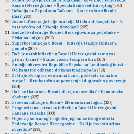
Prinos do dospijeća na petogodišnje obveznice Federacije
Bosne i Hercegovine – Špekulativni kreditni rejting
(282)
Inflacija na Zapadnom Balkanu – Šta je to što Albanija
ima?
(289)
Javne informacije i cijena akcija Mtela a.d. Banjaluka – Ni
rast profita od 33% nije dovoljan?
(295)
Budžet Federacije Bosne i Hercegovine za početnike –
Fiskalna enigma
(297)
Superkor inflacija u Bosni – Inflacija tražnje i inflacija
ponude
(303)
Da li je uzrok inflacije u Bosni i Hercegovini samo rat
protiv Irana? – Stalno visoka temperatura
(313)
Emisije obveznica Republike Srpske na Londonskoj berzi –
Od kamatne odbrane do kamatnog napada
(313)
Zašto je Evropska centralna banka povećala kamatne
stope? – Kratkoročno nepoverenje i dugoročno poverenje
(314)
Da li se i kako se u Bosni inflacija ukorenila? – Ekonomsko
oboljenje
(325)
Procena inflacije u Bosni – Elementarna logika
(327)
Prognozirana i stvarna inflacija u Bosni i Hercegovini –
Lančana reakcija
(333)
Ocjena planiranog trogodišnjeg budžetskog deficita
Federacije Bosne i Hercegovine – Da li je investitorima
svejedno?
(338)