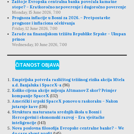
Zašto je Evropska centralna banka povećala kamatne
stope? – Kratkoročno nepoverenje i dugoročno poverenje
Monday, 15 June 2026, 7:00
Prognoza inflacije u Bosni za 2026. – Pretpostavke
prognoze i inflaciona očekivanja
Friday, 12 June 2026, 7:00
Zarade na finansijskom tržištu Republike Srpske – Ukupan
prinos
Wednesday, 10 June 2026, 7:00
ČITANOST OBJAVA
Empirijska potvrda različitog tržišnog rizika akcija Mtela
a.d. Banjaluka i SpaceX-a
(96)
Koliko cijena akcije mijenja Altmanov Z skor? Primjer
kompanije SpaceX
(132)
Američki i srpski SpaceX ponovo u raskoraku – Nakon
jutarnje kave
(136)
Struktura maturanata srednjih škola u Bosni i
Hercegovini i ekonomski razvoj – Era vještačke
inteligencije
(143)
Nova poslovna filosofija Evropske centralne banke? – We
do care about profit
(145)