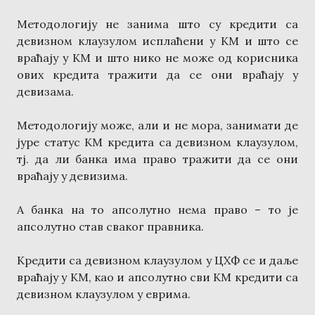
Методологију не занима што су кредити са
девизном клаузулом исплаћени у КМ и што се
враћају у КМ и што нико не може од корисника
ових кредита тражити да се они враћају у
девизама.
Методологију може, али и не мора, занимати де
јуре статус КМ кредита са девизном клаузулом,
тј. да ли банка има право тражити да се они
враћају у девизима.
А банка на то апсолутно нема право – то је
апсолутно став сваког правника.
Кредити са девизном клаузулом у ЦХФ се и даље
враћају у КМ, као и апсолутно сви КМ кредити са
девизном клаузулом у еврима.