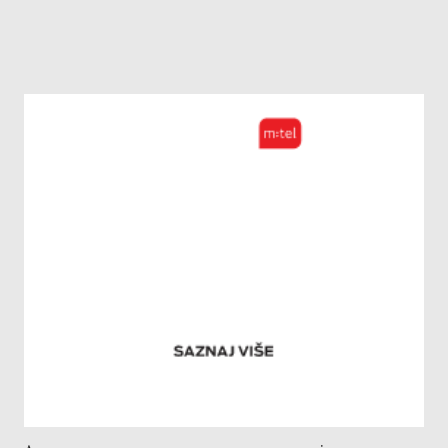
Де факто, али не и де јуре, девизни
кредити