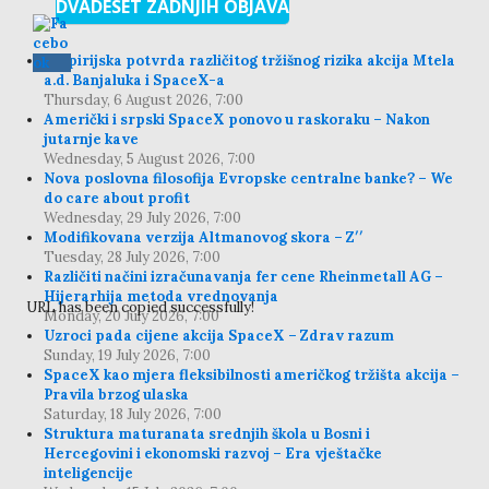
DVADESET ZADNJIH OBJAVA
Empirijska potvrda različitog tržišnog rizika akcija Mtela
a.d. Banjaluka i SpaceX-a
Thursday, 6 August 2026, 7:00
Američki i srpski SpaceX ponovo u raskoraku – Nakon
jutarnje kave
Wednesday, 5 August 2026, 7:00
Nova poslovna filosofija Evropske centralne banke? – We
do care about profit
Wednesday, 29 July 2026, 7:00
Modifikovana verzija Altmanovog skora – Z′′
Tuesday, 28 July 2026, 7:00
Različiti načini izračunavanja fer cene Rheinmetall AG –
Hijerarhija metoda vrednovanja
URL has been copied successfully!
Monday, 20 July 2026, 7:00
Uzroci pada cijene akcija SpaceX – Zdrav razum
Sunday, 19 July 2026, 7:00
SpaceX kao mjera fleksibilnosti američkog tržišta akcija –
Pravila brzog ulaska
Saturday, 18 July 2026, 7:00
Struktura maturanata srednjih škola u Bosni i
Hercegovini i ekonomski razvoj – Era vještačke
inteligencije