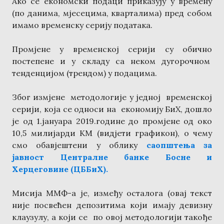
Ако се економски подаци приказују у времену
(по данима, мјесецима, кварталима) пред собом
имамо временску серију података.
Промјене у временској серији су обично
постепене и у складу са неком дугорочном
тенденцијом (трендом) у подацима.
Због измјене методологије у једној временској
серији, која се односи на економију БиХ, дошло
је од 1.јануара 2019.године до промјене од око
10,5 милијарди КМ (видјети графикон), о чему
смо обавјештени у облику
саопштења за
јавност Централне банке Босне и
Херцеговине (ЦББиХ).
Мисија ММФ-а је, између осталога (овај текст
није посвећен депозитима који имају девизну
клаузулу, а који се по овој методологији такође