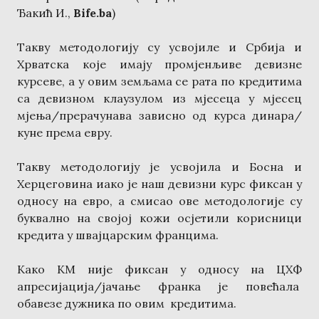
Ђакић И.,
Bife.ba
)
Такву методологију су усвојиле и Србија и
Хрватска које имају промјенљиве девизне
курсеве, а у овим земљама се рата по кредитима
са девизном клаузулом из мјесеца у мјесец
мјења/прерачунава зависно од курса динара/
куне према евру.
Такву методологију је усвојила и Босна и
Херцеговина иако је наш девизни курс фиксан у
односу на евро, а смисао ове методологије су
буквално на својој кожи осјетили корисници
кредита у швајцарским францима.
Како КМ није фиксан у односу на ЦХФ
апресијација/јачање франка је повећала
обавезе дужника по овим кредитима.