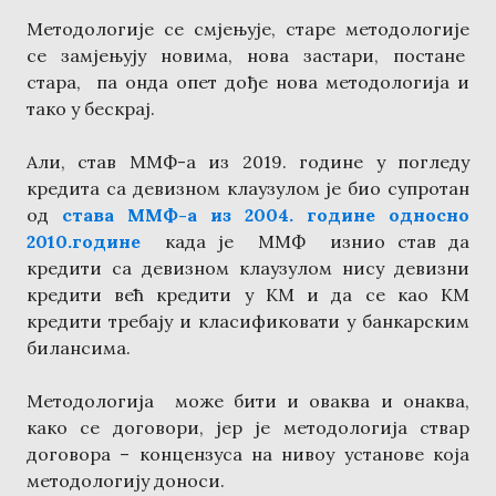
Методологије се смјењује, старе методологије
се замјењују новима, нова застари, постане
стара, па онда опет дође нова методологија и
тако у бескрај.
Али, став ММФ-а из 2019. године у погледу
кредита са девизном клаузулом је био супротан
од
става ММФ-а из 2004. године односно
2010.године
када је ММФ изнио став да
кредити са девизном клаузулом нису девизни
кредити већ кредити у КМ и да се као КМ
кредити требају и класификовати у банкарским
билансима.
Методологија може бити и оваква и онаква,
како се договори, јер је методологија ствар
договора – концензуса на нивоу установе која
методологију доноси.