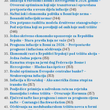
Inflacija u eurozoni i Bosni i Hercegovini u 2026. godini –
Otvoreni optimizam koji nije tranzitoran i opravdana
pretpostavka o uvozu dijela inflacije
(341)
Naftni šok i ekonomska politika u Bosni koje nema –
Bosanski inflacijski nemar
(344)
Dva potpuno različita modela društvene stanogradnje –
Pod uvjetima koji su povoljniji od onih koje nudi tržište
(346)
Jedno skriveno ekonomsko upozorenje za Republiku
Srpsku – Stara pravila koja ne važe
(347)
Prognoza inflacije u Bosni za 2026. – Pretpostavke
prognoze i inflaciona očekivanja
(347)
Ekonomski rast u Republici Srpskoj i pad tržišta akcija –
Jedna čudna pojava
(351)
Kamatna stopa na javni dug Federacije Bosne i
Hercegovine – Hladno kao špricer
(353)
Realni optimizam Evropske centralne banke? –
Neukorenjena inflacija
(353)
Inflacija u Hrvatskoj – Ako američka čizma stupi na
iransko tlo
(357)
Posljedice primirja u zalivskom ratu na svjetska
finansijska i robna tržišta – Otvaranje Hormuza
(357)
Fjučersi nafte kao prognoza i osnov za prognozu cijena
nafte – Contango i Backwardation
(363)
Očekivanja na međubankarskom tržištu novca u formi