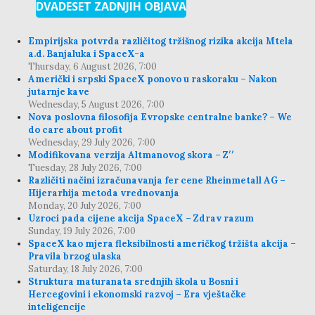
DVADESET ZADNJIH OBJAVA
Empirijska potvrda različitog tržišnog rizika akcija Mtela
a.d. Banjaluka i SpaceX-a
Thursday, 6 August 2026, 7:00
Američki i srpski SpaceX ponovo u raskoraku – Nakon
jutarnje kave
Wednesday, 5 August 2026, 7:00
Nova poslovna filosofija Evropske centralne banke? – We
do care about profit
Wednesday, 29 July 2026, 7:00
Modifikovana verzija Altmanovog skora – Z′′
Tuesday, 28 July 2026, 7:00
Različiti načini izračunavanja fer cene Rheinmetall AG –
Hijerarhija metoda vrednovanja
Monday, 20 July 2026, 7:00
Uzroci pada cijene akcija SpaceX – Zdrav razum
Sunday, 19 July 2026, 7:00
SpaceX kao mjera fleksibilnosti američkog tržišta akcija –
Pravila brzog ulaska
Saturday, 18 July 2026, 7:00
Struktura maturanata srednjih škola u Bosni i
Hercegovini i ekonomski razvoj – Era vještačke
inteligencije