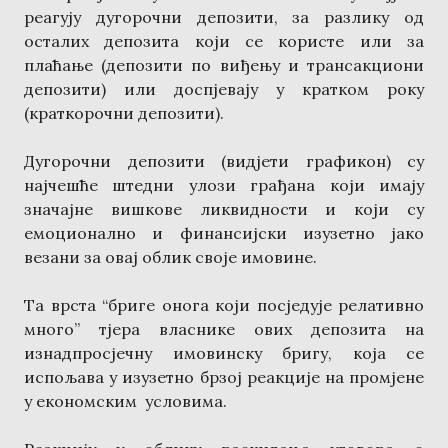
реагују дугорочни депозити, за разлику од
осталих депозита који се користе или за
плаћање (депозити по виђењу и трансакциони
депозити) или доспјевају у кратком року
(краткорочни депозити).
Дугорочни депозити (видјети графикон) су
најчешће штедни улози грађана који имају
значајне вишкове ликвидности и који су
емоционално и финансијски изузетно јако
везани за овај облик своје имовине.
Та врста “бриге онога који посједује релативно
много” тјера власнике ових депозита на
изнадпросјечну имовинску бригу, која се
испољава у изузетно брзој реакције на промјене
у економским условима.