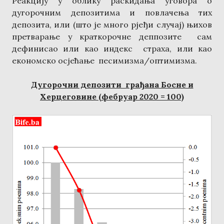
Реакцију у облику раскидања уговора о
дугорочним депозитима и повлачења тих
депозита, или (што је много рјеђи случај) њихов
претварање у краткорочне деппозите сам
дефинисао или као индекс страха, или као
економско осјећање песимизма/оптимизма.
Дугорочни депозити грађана Босне и
Херцеговине
(фебруар 2020 =
100)