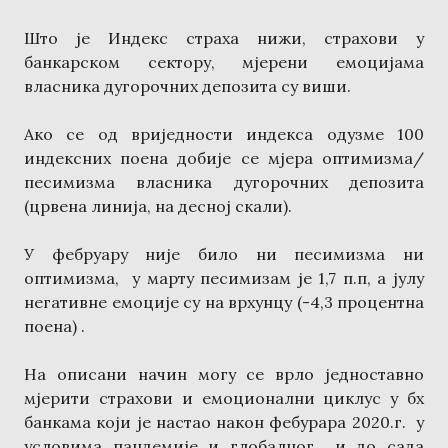
Што је Индекс страха нижи, страхови у
банкарском сектору, мјерени емоцијама
власника дугорочних депозита су виши.
Ако се од вриједности индекса одузме 100
индексних поена добије се мјера оптимизма/
песимизма власника дугорочних депозита
(црвена линија, на десној скали).
У фебруару није било ни песимизма ни
оптимизма, у марту песимизам је 1,7 п.п, а јулу
негативне емоције су на врхунцу (-4,3 процентна
поена) .
На описани начин могу се врло једноставно
мјерити страхови и емоционални циклус у бх
банкама који је настао након фебурара 2020.г. у
условима пандемије и глобалног и до сада