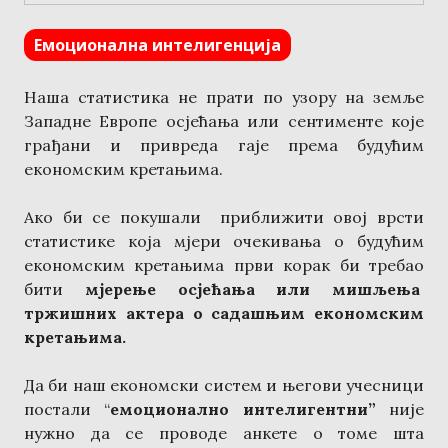
Емоционална интелигенција
Нашa статистика не прати по узору на земље
Западне Европе осјећања или сентименте које
грађани и привреда гаје према будућим
економским кретањима.
Ако би се покушали приближити овој врсти
статистике која мјери очекивања о будућим
економским кретањима први корак би требао
бити
мјерење осјећања или мишљења
тржишних актера о садашњим економским
кретањима.
Да би наш економски систем и његови учесници
постали “
емоционално интелигентни”
није
нужно да се проводе анкете о томе шта