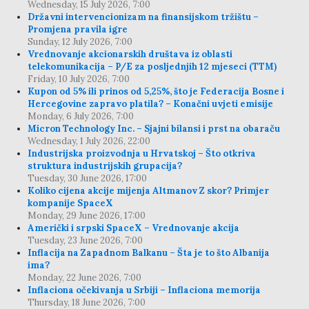
Wednesday, 15 July 2026, 7:00
Državni intervencionizam na finansijskom tržištu –
Promjena pravila igre
Sunday, 12 July 2026, 7:00
Vrednovanje akcionarskih društava iz oblasti
telekomunikacija – P/E za posljednjih 12 mjeseci (TTM)
Friday, 10 July 2026, 7:00
Kupon od 5% ili prinos od 5,25%, što je Federacija Bosne i
Hercegovine zapravo platila? – Konačni uvjeti emisije
Monday, 6 July 2026, 7:00
Micron Technology Inc. – Sjajni bilansi i prst na obaraču
Wednesday, 1 July 2026, 22:00
Industrijska proizvodnja u Hrvatskoj – Što otkriva
struktura industrijskih grupacija?
Tuesday, 30 June 2026, 17:00
Koliko cijena akcije mijenja Altmanov Z skor? Primjer
kompanije SpaceX
Monday, 29 June 2026, 17:00
Američki i srpski SpaceX – Vrednovanje akcija
Tuesday, 23 June 2026, 7:00
Inflacija na Zapadnom Balkanu – Šta je to što Albanija
ima?
Monday, 22 June 2026, 7:00
Inflaciona očekivanja u Srbiji – Inflaciona memorija
Thursday, 18 June 2026, 7:00