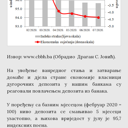
Извор: www.cbbh.ba (Обрадио Драган С. Јовић).
На увођење ванредног стања и затварање
домаће и дјела стране економије власници
дугорочних депозита у нашим банкама су
реаговали повлачењем депозита из банака.
У поређењу са базним мјесецом (фебруар 2020 =
100) ниво депозита се смањивао 5 мјесеци
узастопно, а њихова вриједост у јулу је 95,7
индексних поена.