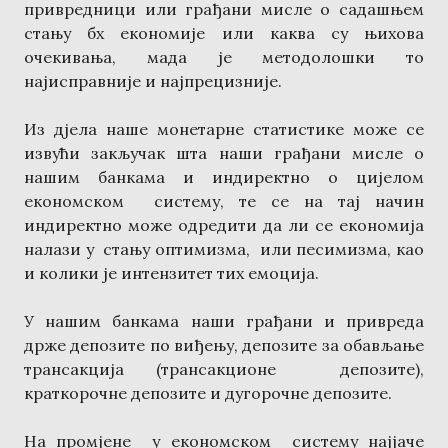
привредници или грађани мисле о садашњем
стању бх економије или каква су њихова
очекивања, мада је методолошки то
најисправније и најпрецизније.
Из дјела наше монетарне статистике може се
извући закључак шта наши грађани мисле о
нашим банкама и индиректно о цијелом
економском систему, те се на тај начин
индиректно може одредити да ли се економија
налази у стању оптимизма, или песимизма, као
и колики је интензитет тих емоција.
У нашим банкама наши грађани и привреда
држе депозите по виђењу, депозите за обављање
трансакција (трансакционе депозите),
краткорочне депозите и дугорочне депозите.
На промјене у економском систему најјаче