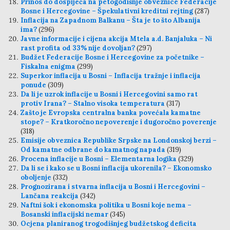
Prinos do dospijeća na petogodišnje obveznice Federacije
Bosne i Hercegovine – Špekulativni kreditni rejting
(287)
Inflacija na Zapadnom Balkanu – Šta je to što Albanija
ima?
(296)
Javne informacije i cijena akcija Mtela a.d. Banjaluka – Ni
rast profita od 33% nije dovoljan?
(297)
Budžet Federacije Bosne i Hercegovine za početnike –
Fiskalna enigma
(299)
Superkor inflacija u Bosni – Inflacija tražnje i inflacija
ponude
(309)
Da li je uzrok inflacije u Bosni i Hercegovini samo rat
protiv Irana? – Stalno visoka temperatura
(317)
Zašto je Evropska centralna banka povećala kamatne
stope? – Kratkoročno nepoverenje i dugoročno poverenje
(318)
Emisije obveznica Republike Srpske na Londonskoj berzi –
Od kamatne odbrane do kamatnog napada
(319)
Procena inflacije u Bosni – Elementarna logika
(329)
Da li se i kako se u Bosni inflacija ukorenila? – Ekonomsko
oboljenje
(332)
Prognozirana i stvarna inflacija u Bosni i Hercegovini –
Lančana reakcija
(342)
Naftni šok i ekonomska politika u Bosni koje nema –
Bosanski inflacijski nemar
(345)
Ocjena planiranog trogodišnjeg budžetskog deficita