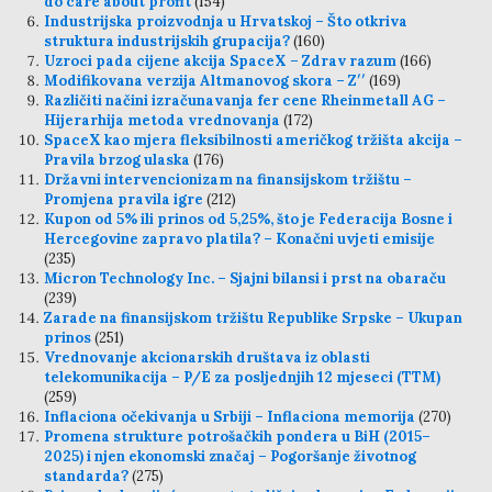
do care about profit
(154)
Industrijska proizvodnja u Hrvatskoj – Što otkriva
struktura industrijskih grupacija?
(160)
Uzroci pada cijene akcija SpaceX – Zdrav razum
(166)
Modifikovana verzija Altmanovog skora – Z′′
(169)
Različiti načini izračunavanja fer cene Rheinmetall AG –
Hijerarhija metoda vrednovanja
(172)
SpaceX kao mjera fleksibilnosti američkog tržišta akcija –
Pravila brzog ulaska
(176)
Državni intervencionizam na finansijskom tržištu –
Promjena pravila igre
(212)
Kupon od 5% ili prinos od 5,25%, što je Federacija Bosne i
Hercegovine zapravo platila? – Konačni uvjeti emisije
(235)
Micron Technology Inc. – Sjajni bilansi i prst na obaraču
(239)
Zarade na finansijskom tržištu Republike Srpske – Ukupan
prinos
(251)
Vrednovanje akcionarskih društava iz oblasti
telekomunikacija – P/E za posljednjih 12 mjeseci (TTM)
(259)
Inflaciona očekivanja u Srbiji – Inflaciona memorija
(270)
Promena strukture potrošačkih pondera u BiH (2015–
2025) i njen ekonomski značaj – Pogoršanje životnog
standarda?
(275)