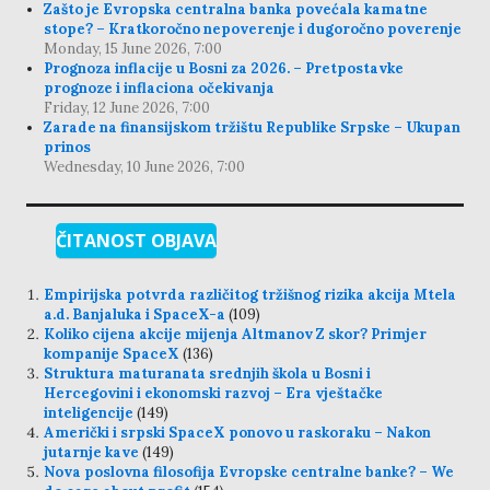
Zašto je Evropska centralna banka povećala kamatne
stope? – Kratkoročno nepoverenje i dugoročno poverenje
Monday, 15 June 2026, 7:00
Prognoza inflacije u Bosni za 2026. – Pretpostavke
prognoze i inflaciona očekivanja
Friday, 12 June 2026, 7:00
Zarade na finansijskom tržištu Republike Srpske – Ukupan
prinos
Wednesday, 10 June 2026, 7:00
ČITANOST OBJAVA
Empirijska potvrda različitog tržišnog rizika akcija Mtela
a.d. Banjaluka i SpaceX-a
(109)
Koliko cijena akcije mijenja Altmanov Z skor? Primjer
kompanije SpaceX
(136)
Struktura maturanata srednjih škola u Bosni i
Hercegovini i ekonomski razvoj – Era vještačke
inteligencije
(149)
Američki i srpski SpaceX ponovo u raskoraku – Nakon
jutarnje kave
(149)
Nova poslovna filosofija Evropske centralne banke? – We