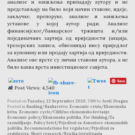
анализе и мишљења припадају аутору и не
представљају на било који начин ставове, идеје,
закључке, препоруке, анализе и мишљења
установе у којој аутор ради. Анализе
финансијског/банкарског тржишта и/или
појединачних хартија од вриједности (акција,
трезорских записа, обвезница) нису приједлог
за куповину или продају хартија од вриједности.
Анализе ове врсте су лични ставови аутора, а не
било каква врста инвестиционог савјета.
Post Views:
4,540
Posted on
Tuesday, 22 September 2020, 7:00
by
Jović Dragan
Posted in
Banking/Bankarstvo
,
Economic crisis/Ekonomska
kriza
,
Economic cycle/Ciklično ekonomsko kretanje
,
Economic policy/Ekonomska politika
,
For thinking/Za
razmišljanje
,
Policy brief/Prjedlozi za donosioce ekonomskih
politika
,
Recommendations for regulator/Prjedlozi za
regulatora
,
Short research/Kratka istraživanja