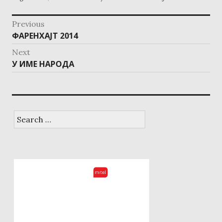
post
Previous
navigation
Previous
ФАРЕНХАЈТ 2014
post:
Next
Next
У ИМЕ НАРОДА
post:
Search
for: