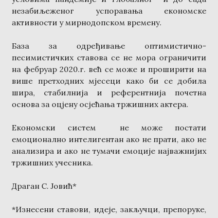
незабиљеженог успоравања економске
активности у мирнодопском времену.
База за одређивање оптимистично-
песимистичких ставова се не мора ограничити
на фебруар 2020.г. већ се може и проширити на
више претходних мјесеци како би се добила
шира, стабилнија и референтнија почетна
основа за оцјену осјећања тржишних актера.
Економски систем не може постати
емоционално интелигентан ако не прати, ако не
анализира и ако не тумачи емоције најважнијих
тржишних учесника.
Драган С. Јовић*
*Изнесени ставови, идеје, закључци, препоруке,