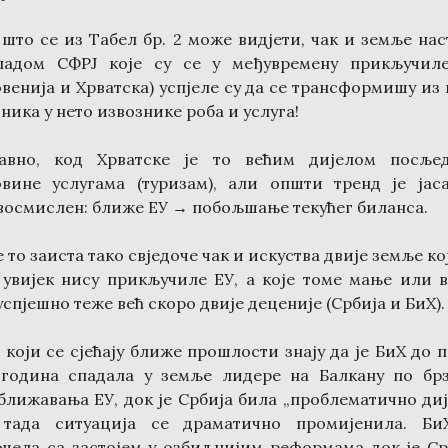
 што се из Табел бр. 2 може видјети, чак и земље нас
падом СФРЈ које су се у међувремену прикључил
овенија и Хрватска) успјеле су да се трансформишу из 
ника у нето извознике роба и услуга!
авно, код Хрватске је то већим дијелом посље
овине услугама (туризам), али општи тренд је јас
восмислен: ближе ЕУ → побољшање текућег биланса.
е то заиста тако свједоче чак и искуства двије земље ко
 увијек нису прикључиле ЕУ, а које томе мање или 
успјешно теже већ скоро двије деценије (Србија и БиХ).
 који се сјећају ближе прошлости знају да је БиХ до п
 година спадала у земље лидере на Балкану по бр
ближавања ЕУ, док је Србија била „проблематично дије
тада ситуација се драматично промијенила. Би
очела са застојем у озбиљнијим реформама док је Ср