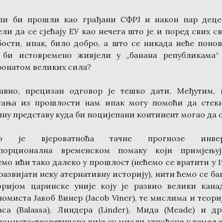
ли би прошли као грађани СФРЈ и након пар деце
ли да се сјећају ЕУ као нечега што је и поред свих с
бости, ипак, било добро, а што се никада неће понов
 би истовремено живјели у „банана републикама“
ронатом великих сила?
авно, прецизан одговор је тешко дати. Међутим, 
тања из прошлости нам ипак могу помоћи да стек
лну представу куда би поцијепани континент могао да 
ко је вјероватноћа тачне прогнозе инвер
порционална временском помаку који примјењуј
емо ићи тако далеко у прошлост (нећемо се вратити у 1
развијати неку атернативну историју), нити ћемо се б
ријом царинске уније коју је развио велики кана
номиста Јакоб Винер (Jacob Viner), те мислима и теори
аса (Balassa), Линдера (Linder), Мида (Meade) и др
номиста-теоретичара чије су мисли уграђане у темеље