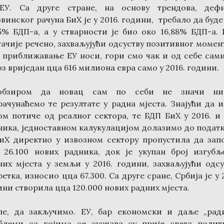
ЕУ. Са друге стране, на основу трендова, деф
винског рачуна БиХ је у 2016. години, требало да буд
85% БДП-а, а у стварности је био око 16,88% БДП-а. 
гачије речено, захваљујући одсуству позитивног момен
е приближавање ЕУ носи, гори смо чак и од себе сами
з вриједан цца 616 милиона евра само у 2016. години.
бзиром да новац сам по себи не значи ни
рачунаћемо те резултате у радна мјеста. Знајући да и
ом потиче од реалног сектора, те БДП БиХ у 2016. и 
ника, једноставном калукулацијом долазимо до податк
БиХ директно у извозном сектору пропустила да зап
 26.100 нових радника, док је укупан број изгубљ
них мјеста у земљи у 2016. години, захваљујући одсу
етка, износио цца 67.300. Са друге сране, Србија је у 
ини створила цца 120.000 нових радних мјеста.
ле, да закључимо. ЕУ, бар економски и даље „ради
блеми са којима се суочава су прије свега полит