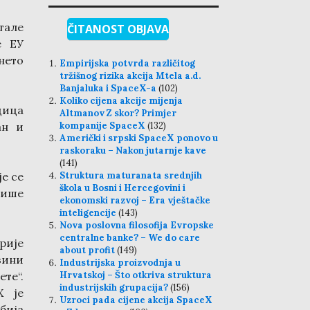
тале
ČITANOST OBJAVA
е ЕУ
нето
Empirijska potvrda različitog
tržišnog rizika akcija Mtela a.d.
Banjaluka i SpaceX-a
(102)
Koliko cijena akcije mijenja
дица
Altmanov Z skor? Primjer
ан и
kompanije SpaceX
(132)
Američki i srpski SpaceX ponovo u
raskoraku – Nakon jutarnje kave
(141)
је се
Struktura maturanata srednjih
škola u Bosni i Hercegovini i
више
ekonomski razvoj – Era vještačke
inteligencije
(143)
Nova poslovna filosofija Evropske
centralne banke? – We do care
рије
about profit
(149)
зини
Industrijska proizvodnja u
те“.
Hrvatskoj – Što otkriva struktura
industrijskih grupacija?
(156)
Х је
Uzroci pada cijene akcija SpaceX
бија