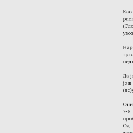
Као
рас
(Сл
увоз
Нар
трг
нед
Да ј
још
(не)
Они
7-8
при
Од 
зап