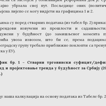
чајно убрзала свој пут. Посљедице ових (политич
јена лијепо се могу видјети на графицима 1 и 2.
има су поред стварних података (из табел бр. 2) прик
рендови извучени из прошлости и садашњости
дужени у будућност (до замишљеног момента п
рића увоза извозом, што би се, према подацим
еградску групу требало приближно поклопти са трену
ка у ЕУ).
фик бр. 1
–
Стварни трговински суфицит/дефи
нд и пројектовање тренда у будућност за Србију (
2
.
)
ор
:
наша калкулација на основу података из Табеле бр. 