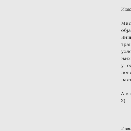
Изв
Мис
обј
Виш
тра
усл
њих
у о
пов
раст
А е
2)
Изв