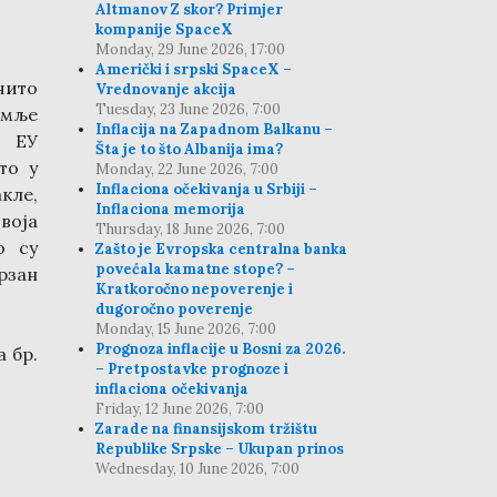
Altmanov Z skor? Primjer
kompanije SpaceX
Monday, 29 June 2026, 17:00
Američki i srpski SpaceX –
чито
Vrednovanje akcija
Tuesday, 23 June 2026, 7:00
емље
Inflacija na Zapadnom Balkanu –
а ЕУ
Šta je to što Albanija ima?
то у
Monday, 22 June 2026, 7:00
Inflaciona očekivanja u Srbiji –
кле,
Inflaciona memorija
воја
Thursday, 18 June 2026, 7:00
о су
Zašto je Evropska centralna banka
povećala kamatne stope? –
рзан
Kratkoročno nepoverenje i
dugoročno poverenje
Monday, 15 June 2026, 7:00
Prognoza inflacije u Bosni za 2026.
 бр.
– Pretpostavke prognoze i
inflaciona očekivanja
Friday, 12 June 2026, 7:00
Zarade na finansijskom tržištu
Republike Srpske – Ukupan prinos
Wednesday, 10 June 2026, 7:00