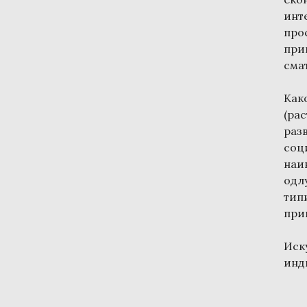
инт
про
при
смат
Как
(ра
раз
соц
наи
одл
тип
при
Иск
инди