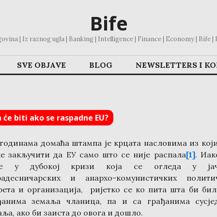
Bife
vina | Iz raznog ugla | Banking | Intelligence | Finance | Economy | Bife | Bl
SVE OBJAVE
BLOG
NEWSLETTERS I K
 će biti ako se raspadne EU?
 годинама домаћа штампа је крцата насловима из који
е закључити да ЕУ само што се није распала
[1]
. Иак
сте у дубокој кризи која се огледа у јач
радесничарских и анархо-комунистичких полити
рета и организација, ријетко се ко пита шта би бил
ђанима земаља чланица, па и са грађанима сусје
ља, ако би заиста до овога и дошло.