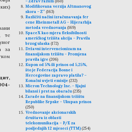
– Zdrav razum
(160)
ких)
Modifikovana verzija Altmanovog
skora – Z′′
(163)
Različiti načini izračunavanja fer
cene Rheinmetall AG – Hijerarhija
азани
metoda vrednovanja
(169)
SpaceX kao mjera fleksibilnosti
, те
američkog tržišta akcija – Pravila
уног
brzog ulaska
(172)
а за
Državni intervencionizam na
finansijskom tržištu – Promjena
тком
pravila igre
(206)
Kupon od 5% ili prinos od 5,25%,
što je Federacija Bosne i
Hercegovine zapravo platila? –
цит,
Konačni uvjeti emisije
(232)
004-
Micron Technology Inc. – Sjajni
bilansi i prst na obaraču
(235)
Zarade na finansijskom tržištu
Republike Srpske – Ukupan prinos
(250)
Vrednovanje akcionarskih
društava iz oblasti
2
telekomunikacija – P/E za
posljednjih 12 mjeseci (TTM)
(254)