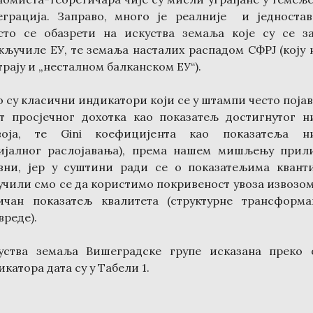
еграција. Заправо, много је реалније и једностав
сто се обазрети на искуства земаља које су се з
кључиле ЕУ, те земаља насталих распадом СФРЈ (коју 
рају и „несталном балканском ЕУ“).
о су класични индикатори који се у штампи често појав
ст просјечног дохотка као показатељ достигнутог н
воја, те Gini коефицијента као показатеља н
ијалног раслојавања), према нашем мишљењу прил
вни, јер у суштини ради се о показатељима кванти
учили смо се да користимо покривеност увоза извозом
ичан показатељ квалитета (структурне трансформа
вреде).
уства земаља Вишеградске групе исказана преко 
катора дата су у Табели 1.