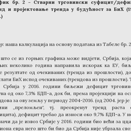
фик бр. 2
–
Стварни трговински суфицит/дефи
нд и пројектовање тренда у будућност за БиХ (
1
.
)
ор
:
наша калкулација на основу података из Табеле бр. 
 што се из горњих графика може видјети, Србија, која 
њих неколико година направила искорак ка ЕУ, би
е резултате од очекиваних (тренда из прошлости), до
улати БиХ испод очекиваних (трендова из прошлости). 
. Србија у 2016. години биљежи дефицит трговин
уна од око 7,3% БДП-а, док би, према пројекцији на ос
дова за ову земљу у периоду 2004-2016. (од 2004. јер је 
ини „преломљен“, тј. преокренут тренд раста 
ицита), дефицит требао да износи око 9,7% БДП-а. У н
начи да је извоз Србије у 2016. години био већи за цц
иона евра него што би био да Србија није убрзала свој