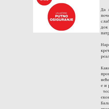
Да 
поче
сла
док
пат
Нар
кре
реа
Ка
про
нећ
е и 
тео
еко
Бал
еко