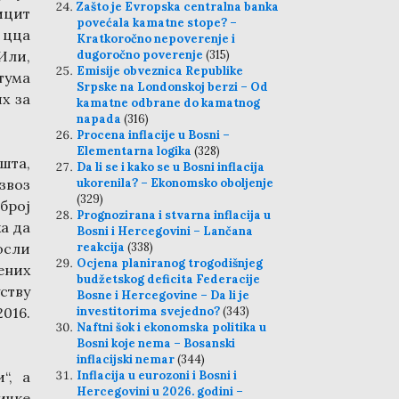
Zašto je Evropska centralna banka
ицит
povećala kamatne stope? –
е цца
Kratkoročno nepoverenje i
Или,
dugoročno poverenje
(315)
Emisije obveznica Republike
тума
Srpske na Londonskoj berzi – Od
х за
kamatne odbrane do kamatnog
napada
(316)
Procena inflacije u Bosni –
Elementarna logika
(328)
шта,
Da li se i kako se u Bosni inflacija
звоз
ukorenila? – Ekonomsko oboljenje
(329)
број
Prognozirana i stvarna inflacija u
а да
Bosni i Hercegovini – Lančana
осли
reakcija
(338)
Ocjena planiranog trogodišnjeg
ених
budžetskog deficita Federacije
ству
Bosne i Hercegovine – Da li je
2016.
investitorima svejedno?
(343)
Naftni šok i ekonomska politika u
Bosni koje nema – Bosanski
inflacijski nemar
(344)
“, а
Inflacija u eurozoni i Bosni i
Hercegovini u 2026. godini –
ичке