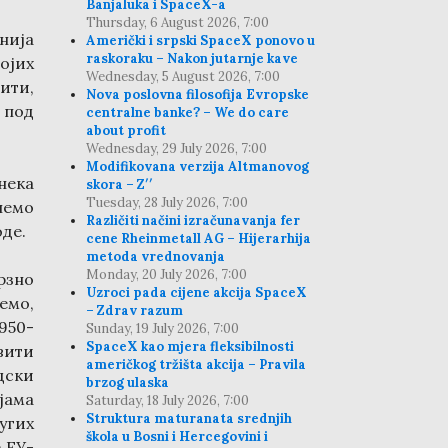
Banjaluka i SpaceX-a
Thursday, 6 August 2026, 7:00
нија
Američki i srpski SpaceX ponovo u
raskoraku – Nakon jutarnje kave
војих
Wednesday, 5 August 2026, 7:00
ити,
Nova poslovna filosofija Evropske
 под
centralne banke? – We do care
about profit
Wednesday, 29 July 2026, 7:00
Modifikovana verzija Altmanovog
нека
skora – Z′′
Tuesday, 28 July 2026, 7:00
немо
Različiti načini izračunavanja fer
оде.
cene Rheinmetall AG – Hijerarhija
metoda vrednovanja
Monday, 20 July 2026, 7:00
зно
Uzroci pada cijene akcija SpaceX
емо,
– Zdrav razum
950-
Sunday, 19 July 2026, 7:00
SpaceX kao mjera fleksibilnosti
авити
američkog tržišta akcija – Pravila
дски
brzog ulaska
јама
Saturday, 18 July 2026, 7:00
Struktura maturanata srednjih
угих
škola u Bosni i Hercegovini i
 ЕУ-