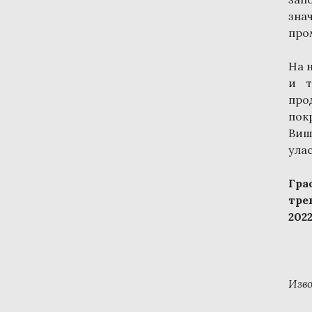
зна
пром
На њ
и т
про
пок
Виш
улас
Гра
тре
2022
Изв