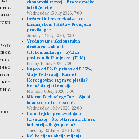
ekonomski razvoj – Era vještačke
није
inteligencije
Wednesday, 15 July 2026, 7:00
адње
Državni intervencionizam na
неки
finansijskom tržištu – Promjena
pravila igre
Sunday, 12 July 2026, 7:00
Vrednovanje akcionarskih
љују
društava iz oblasti
ивоа
telekomunikacija – P/E za
posljednjih 12 mjeseci (TTM)
ивоа
Friday, 10 July 2026, 7:00
ично
Kupon od 5% ili prinos od 5,25%,
теа,
što je Federacija Bosne i
Hercegovine zapravo platila? –
 као
Konačni uvjeti emisije
ције
Monday, 6 July 2026, 7:00
Micron Technology Inc. – Sjajni
bilansi i prst na obaraču
Wednesday, 1 July 2026, 22:00
овог
Industrijska proizvodnja u
Hrvatskoj – Što otkriva struktura
industrijskih grupacija?
Tuesday, 30 June 2026, 17:00
Koliko cijena akcije mijenja