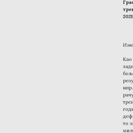
Гра
тре
2021
Изв
Као
зад
бољ
рез
нпр
рач
трен
год
деф
то з
мил