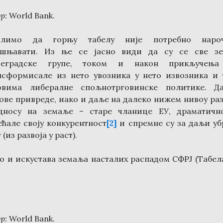
ор
:
World Bank.
лимо да горњу табелу није потребно наро
ашњавати. Из ње се јасно види да су се све з
еградске групе, током и након прикључењ
нсформисале из нето увозника у нето извозника и 
овима либералне спољнотрговинске политике. Да
ове привреде, иако и даље на далеко нижем нивоу раз
дносу на земаље – старе чланице ЕУ, драматичн
ећале своју конкурентност
[2]
и спремне су за даљи уб
 (из развоја у раст).
во и искустава земаља насталих распадом СФРЈ (Табела
ор
:
World Bank.