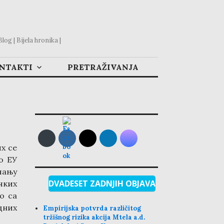
og | Bijela hronika |
ONTAKTI
PRETRAŽIVANJA
х се
о ЕУ
ању
DVADESET ZADNJIH OBJAVA
чких
о са
дних
Empirijska potvrda različitog
tržišnog rizika akcija Mtela a.d.