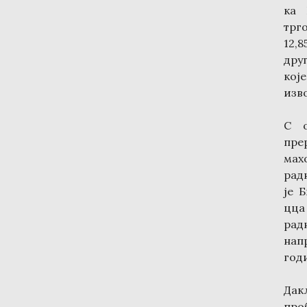
ка 
трго
12,
дру
кој
изво
С о
пре
мах
рад
је 
цца
рад
напр
год
Дак
про