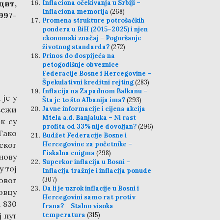
цит,
Inflaciona očekivanja u Srbiji –
Inflaciona memorija
(268)
997-
Promena strukture potrošačkih
pondera u BiH (2015–2025) i njen
ekonomski značaj – Pogoršanje
životnog standarda?
(272)
Prinos do dospijeća na
petogodišnje obveznice
2
Federacije Bosne i Hercegovine –
Špekulativni kreditni rejting
(283)
Inflacija na Zapadnom Balkanu –
је у
Šta je to što Albanija ima?
(293)
љежи
Javne informacije i cijena akcija
Mtela a.d. Banjaluka – Ni rast
к су
profita od 33% nije dovoljan?
(296)
Тако
Budžet Federacije Bosne i
ског
Hercegovine za početnike –
Fiskalna enigma
(298)
нову
Superkor inflacija u Bosni –
у тој
Inflacija tražnje i inflacija ponude
овог
(307)
Da li je uzrok inflacije u Bosni i
овцу
Hercegovini samo rat protiv
а 830
Irana? – Stalno visoka
 пут
temperatura
(315)