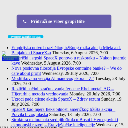
Pridruži se Viber grupi Bife
dvadeset zadnjih objava
Empirijska potvrda različitog tržišnog rizika akcija Mtela a.d.
Banjaluka i SpaceX-a
Thursday, 6 August 2026, 7:00
Američki i srpski SpaceX ponovo u raskoraku – Nakon jutarnje
kave
Wednesday, 5 August 2026, 7:00
Nova poslovna filosofija Evropske centralne banke? – We do
care about profit
Wednesday, 29 July 2026, 7:00
Modifikovana verzija Altmanovog skora – Z′′
Tuesday, 28 July
2026, 7:00
Različiti načini izračunavanja fer cene Rheinmetall AG –
Hijerarhija metoda vrednovanja
Monday, 20 July 2026, 7:00
Uzroci pada cijene akcija SpaceX – Zdrav razum
Sunday, 19
July 2026, 7:00
SpaceX kao mjera fleksibilnosti američkog tržišta akcija –
Pravila brzog ulaska
Saturday, 18 July 2026, 7:00
Struktura maturanata srednjih škola u Bosni i Hercegovini i
ekonomski razvoj – Era vještačke inteligencije
Wednesday, 15