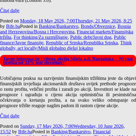
miliona eura (London 3.0).
Čitaj dalje
Posted on
Monday, 18 May 2026, 7:00
Thursday, 21 May 2026, 8:25
by
Bife.ba
Posted in
Banking/Bankarstvo
,
Bonds/Obveznice
,
Bosnia
and Herzegovina/Bosna i Hercegovina
,
Financial markets/Finansijska
tržišta
,
For thinking/Za razmišljanje
,
Public debt/Javni dug
,
Public
finance/Javne finansije
,
Republic of Srpska/Republika Srpska
,
Think
globally, act locally/Misli globalno djeluj lokalno
Javne informacije i cijena akcija Mtela a.d. Banjaluka – Ni rast
profita od 33% nije dovoljan?
Uobičajena praksa na razvijenim finansijskim tržištima jeste da objavi
finansijskih izvještaja akcionarskih društava uvijek prethode prognoze
o rastu profita, veličini profita i zaradi po akciji. Investitori se klade na
prognoze i ugrađuju u cijenu akcija optimistična ili pesimistična
očekivanja o kretanju profita, a na svako veliko odstupanje od
prognoze tržište reaguje naglim padom ili rastom cijene akcije.
Čitaj dalje
Posted on
Sunday, 17 May 2026, 7:00
Wednesday, 10 June 2026,
15:52
by
Bife.ba
Posted in
Banking/Bankarstvo
,
Financial