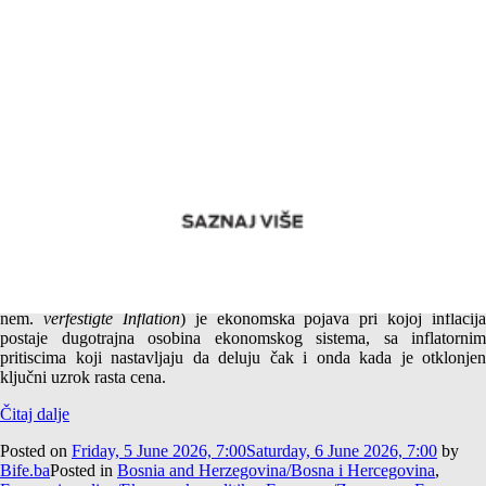
Da li se i kako se u Bosni inflacija ukorenila? – Ekonomsko
oboljenje
Ukorenjena inflacija (engl.
entrenched inflation
,
persistent inflation
nem.
verfestigte Inflation
) je ekonomska pojava pri kojoj inflacija
postaje dugotrajna osobina ekonomskog sistema, sa inflatornim
pritiscima koji nastavljaju da deluju čak i onda kada je otklonjen
ključni uzrok rasta cena.
Čitaj dalje
Posted on
Friday, 5 June 2026, 7:00
Saturday, 6 June 2026, 7:00
by
Bife.ba
Posted in
Bosnia and Herzegovina/Bosna i Hercegovina
,