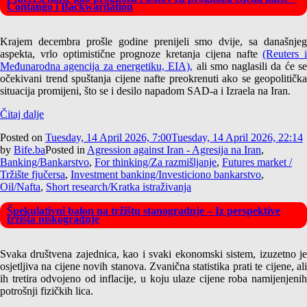
Contango i Backwardation
Krajem decembra prošle godine prenijeli smo dvije, sa današnjeg
aspekta, vrlo optimistične prognoze kretanja cijena nafte
(Reuters i
Međunarodna agencija za energetiku, EIA),
ali smo naglasili da će s
očekivani trend spuštanja cijene nafte preokrenuti ako se geopolitička
situacija promijeni, što se i desilo napadom SAD-a i Izraela na Iran.
Čitaj dalje
Posted on
Tuesday, 14 April 2026, 7:00
Tuesday, 14 April 2026, 22:14
by
Bife.ba
Posted in
Agression against Iran - Agresija na Iran
,
Banking/Bankarstvo
,
For thinking/Za razmišljanje
,
Futures market /
Tržište fjučersa
,
Investment banking/Investiciono bankarstvo
,
Oil/Nafta
,
Short research/Kratka istraživanja
Špekulativni balon na tržištu stanogradnje – Iz perspektive
tržišta niskogradnje
Svaka društvena zajednica, kao i svaki ekonomski sistem, izuzetno je
osjetljiva na cijene novih stanova. Zvanična statistika prati te cijene, ali
ih tretira odvojeno od inflacije, u koju ulaze cijene roba namijenjenih
potrošnji fizičkih lica.