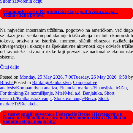
Širom zatvorenih očiju
Ekonomski rast u Republici Srpskoj i pad tržišta akcija –
Jedna čudna pojava
Na najvećim inostranim tržištima, pogotovo na američkom, već dugo
se ukazuje na veliko nepodudaranje tržišta akcija i realnih ekonomskih
tokova, prizivaju se istorijski momenti sličnih obrazaca razilaženja
(divergencije) i ukazuje na špekulativne aktivnosti koje odvlače tržište
od ravnoteže i stvaraju rizike koji prevazilaze nacionalne ekonomske
sisteme.
Čitaj dalje
Posted on
Monday, 25 May 2026, 7:00
Tuesday, 26 May 2026, 6:58
by
Bife.ba
Posted in
Banking/Bankarstvo
,
Comparative
analysis/Komparativna analiza
,
Financial markets/Finansijska tržišta
,
For thinking/Za razmišljanje
,
Mtel/Mtel a.d. Banjaluka
,
Short
research/Kratka istraživanja
,
Stock exchange/Berza
,
Stock
market/Tržište akcija
U susret emisiji obveznica Federacije Bosne i Hercegovine u
iznosu od 800 milijuna eura na inozemnom tržištu – Kolika bi
kamatna stopa mogla biti?