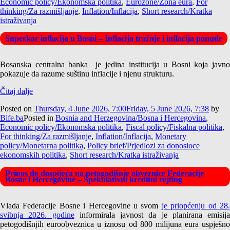
Economic policy/Ekonomska politika
,
Eurozone/Zona eura
,
For
thinking/Za razmišljanje
,
Inflation/Inflacija
,
Short research/Kratka
istraživanja
Superkor inflacija u Bosni – Inflacija tražnje i inflacija ponude
Bosanska centralna banka je jedina institucija u Bosni koja javno
pokazuje da razume suštinu inflacije i njenu strukturu.
Čitaj dalje
Posted on
Thursday, 4 June 2026, 7:00
Friday, 5 June 2026, 7:38
by
Bife.ba
Posted in
Bosnia and Herzegovina/Bosna i Hercegovina
,
Economic policy/Ekonomska politika
,
Fiscal policy/Fiskalna politika
,
For thinking/Za razmišljanje
,
Inflation/Inflacija
,
Monetary
policy/Monetarna politika
,
Policy brief/Prjedlozi za donosioce
ekonomskih politika
,
Short research/Kratka istraživanja
Prinos do dospijeća na petogodišnje obveznice Federacije
Bosne i Hercegovine – Špekulativni kreditni rejting
Vlada Federacije Bosne i Hercegovine u svom
je priopćenju od 28
svibnja 2026. godine
informirala javnost da je planirana emisija
petogodišnjih euroobveznica u iznosu od 800 milijuna eura uspješno