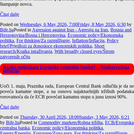
štampanje novca.
Čitaj dalje
Posted on
Wednesday, 6 May 2026, 7:00
Friday, 8 May 2026, 6:30
by
Bife.ba
Posted in
Agression against Iran - Agresija na Iran
,
Bosnia and
Herzegovina/Bosna i Hercegovina
,
Economic policy/Ekonomska
politika
,
For thinking/Za razmišljanje
,
Inflation/Inflacija
,
Policy
brief/Prjedlozi za donosioce ekonomskih politika
,
Short
research/Kratka istraživanja
,
With broadly closed eyes/Širom
zatvorenih očiju
Realni optimizam Evropske centralne banke? – Neukorenjena
inflacija
Uoči 1. maja, Praznika rada,
European Central Bank
odlučila je da n
poveća kamatne stope, a na osnovu najaktuelnijih tržišnih podataka
verovatnoća da će ECB povećati kamatnu stopu u junu iznosi 90%.
Čitaj dalje
Posted on
Thursday, 30 April 2026, 18:00
Sunday, 3 May 2026, 6:21
by
Bife.ba
Posted in
Commodity markets/Robna tržišta
,
ECB/Evropska
centralna banka
,
Economic policy/Ekonomska politika
,
Energy/Energija
,
Eurozone/Zona eura
,
For thinking/Za razmišljanje
,