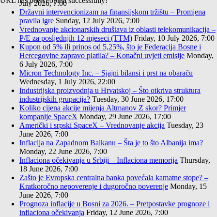
URL has been copied successfully!
July 2026, 7:00
Državni intervencionizam na finansijskom tržištu – Promjena
pravila igre
Sunday, 12 July 2026, 7:00
Vrednovanje akcionarskih društava iz oblasti telekomunikacija –
P/E za posljednjih 12 mjeseci (TTM)
Friday, 10 July 2026, 7:00
Kupon od 5% ili prinos od 5,25%, što je Federacija Bosne i
Hercegovine zapravo platila? – Konačni uvjeti emisije
Monday,
6 July 2026, 7:00
Micron Technology Inc. – Sjajni bilansi i prst na obaraču
Wednesday, 1 July 2026, 22:00
Industrijska proizvodnja u Hrvatskoj – Što otkriva struktura
industrijskih grupacija?
Tuesday, 30 June 2026, 17:00
Koliko cijena akcije mijenja Altmanov Z skor? Primjer
kompanije SpaceX
Monday, 29 June 2026, 17:00
Američki i srpski SpaceX – Vrednovanje akcija
Tuesday, 23
June 2026, 7:00
Inflacija na Zapadnom Balkanu – Šta je to što Albanija ima?
Monday, 22 June 2026, 7:00
Inflaciona očekivanja u Srbiji – Inflaciona memorija
Thursday,
18 June 2026, 7:00
Zašto je Evropska centralna banka povećala kamatne stope? –
Kratkoročno nepoverenje i dugoročno poverenje
Monday, 15
June 2026, 7:00
Prognoza inflacije u Bosni za 2026. – Pretpostavke prognoze i
inflaciona očekivanja
Friday, 12 June 2026, 7:00