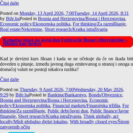
Čitaj dalje
Posted on
Monday, 13 April 2026, 7:00
Tuesday, 14 April 2026, 8:31
by
Bife.ba
Posted in
Bosnia and Herzegovina/Bosna i Hercegovina
,
Economic policy/Ekonomska politika
,
For thinking/Za razmišljanje
,
Real estate/Nekretnine
,
Short research/Kratka istraživanja
Kamatna stopa na javni dug Federacije Bosne i Hercegovine –
Hladno kao špricer
Kad je devizni kurs fiksan i kada se ne očekuje da će on ikada biti
doveden u pitanje, između javnog duga emitovanog u stranoj i onoga u
domaćoj valuti ne postoji nikakva razlika?
Čitaj dalje
Posted on
Thursday, 9 April 2026, 7:00
Wednesday, 20 May 2026,
9:29
by
Bife.ba
Posted in
Banking/Bankarstvo
,
Bonds/Obveznice
,
Bosnia and Herzegovina/Bosna i Hercegovina
,
Economic
policy/Ekonomska politika
,
Financial markets/Finansijska tržišta
,
For
thinking/Za razmišljanje
,
Public debt/Javni dug
,
Public finance/Javne
finansije
,
Short research/Kratka istraživanja
,
Think globally, act
locally/Misli globalno djeluj lokalno
,
With broadly closed eyes/Širom
zatvorenih očiju