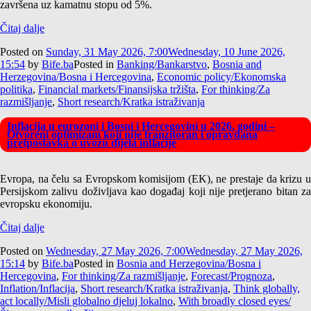
završena uz kamatnu stopu od 5%.
Čitaj dalje
Posted on
Sunday, 31 May 2026, 7:00
Wednesday, 10 June 2026,
15:54
by
Bife.ba
Posted in
Banking/Bankarstvo
,
Bosnia and
Herzegovina/Bosna i Hercegovina
,
Economic policy/Ekonomska
politika
,
Financial markets/Finansijska tržišta
,
For thinking/Za
razmišljanje
,
Short research/Kratka istraživanja
Inflacija u eurozoni i Bosni i Hercegovini u 2026. godini –
Otvoreni optimizam koji nije tranzitoran i opravdana
pretpostavka o uvozu dijela inflacije
Evropa, na čelu sa Evropskom komisijom (EK), ne prestaje da krizu u
Persijskom zalivu doživljava kao događaj koji nije pretjerano bitan za
evropsku ekonomiju.
Čitaj dalje
Posted on
Wednesday, 27 May 2026, 7:00
Wednesday, 27 May 2026,
15:14
by
Bife.ba
Posted in
Bosnia and Herzegovina/Bosna i
Hercegovina
,
For thinking/Za razmišljanje
,
Forecast/Prognoza
,
Inflation/Inflacija
,
Short research/Kratka istraživanja
,
Think globally,
act locally/Misli globalno djeluj lokalno
,
With broadly closed eyes/