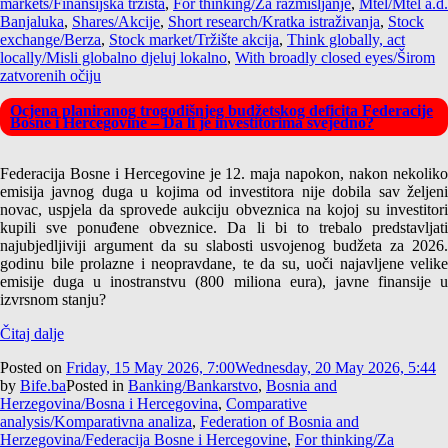
markets/Finansijska tržišta
,
For thinking/Za razmišljanje
,
Mtel/Mtel a.d.
Banjaluka
,
Shares/Akcije
,
Short research/Kratka istraživanja
,
Stock
exchange/Berza
,
Stock market/Tržište akcija
,
Think globally, act
locally/Misli globalno djeluj lokalno
,
With broadly closed eyes/Širom
zatvorenih očiju
Ocjena planiranog trogodišnjeg budžetskog deficita Federacije
Bosne i Hercegovine – Da li je investitorima svejedno?
Federacija Bosne i Hercegovine je 12. maja napokon, nakon nekoliko
emisija javnog duga u kojima od investitora nije dobila sav željeni
novac, uspjela da sprovede aukciju obveznica na kojoj su investitori
kupili sve ponuđene obveznice. Da li bi to trebalo predstavljati
najubjedljiviji argument da su slabosti usvojenog budžeta za 2026.
godinu bile prolazne i neopravdane, te da su, uoči najavljene velike
emisije duga u inostranstvu (800 miliona eura), javne finansije u
izvrsnom stanju?
Čitaj dalje
Posted on
Friday, 15 May 2026, 7:00
Wednesday, 20 May 2026, 5:44
by
Bife.ba
Posted in
Banking/Bankarstvo
,
Bosnia and
Herzegovina/Bosna i Hercegovina
,
Comparative
analysis/Komparativna analiza
,
Federation of Bosnia and
Herzegovina/Federacija Bosne i Hercegovine
,
For thinking/Za