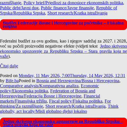
razmišljanje
,
Policy brief/Prjedlozi za donosioce ekonomskih politika
,
Public debt/Javni dug
,
Public finance/Javne finansije
,
Republic of
Srpska/Republika Srpska
,
Short research/Kratka istraživanja
Budžet Federacije Bosne i Hercegovine za početnike – Fiskalna
enigma
Federalni budžet za ovu godinu, kao i njegov sadržaj za 2027. i 2028,
već su počeli proizvoditi negativne efekte (vidjeti tekst
Jedno skriven
ekonomsko upozorenje za Republiku Srpsku – Stara pravila koja ne
važe
).
Čitaj dalje
Posted on
Monday, 11 May 2026, 7:00
Thursday, 14 May 2026, 12:31
by
Bife.ba
Posted in
Bosnia and Herzegovina/Bosna i Hercegovina
,
Comparative analysis/Komparativna analiza
,
Economic
policy/Ekonomska politika
,
Federation of Bosnia and
Herzegovina/Federacija Bosne i Hercegovine
,
Financial
markets/Finansijska tržišta
,
Fiscal policy/Fiskalna politika
,
For
thinking/Za razmišljanje
,
Short research/Kratka istraživanja
,
Think
globally, act locally/Misli globalno djeluj lokalno
Jedno skriveno ekonomsko upozorenje za Republiku Srpsku –
Stara pravila koja ne važe