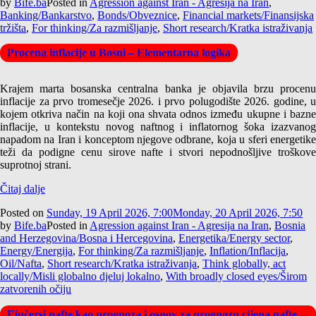
by
Bife.ba
Posted in
Agression against Iran - Agresija na Iran
,
Banking/Bankarstvo
,
Bonds/Obveznice
,
Financial markets/Finansijska
tržišta
,
For thinking/Za razmišljanje
,
Short research/Kratka istraživanja
Procena inflacije u Bosni – Elementarna logika
Krajem marta bosanska centralna banka je objavila brzu procenu
inflacije za prvo tromesečje 2026. i prvo polugodište 2026. godine, u
kojem otkriva način na koji ona shvata odnos između ukupne i bazne
inflacije, u kontekstu novog naftnog i inflatornog šoka izazvanog
napadom na Iran i konceptom njegove odbrane, koja u sferi energetike
teži da podigne cenu sirove nafte i stvori nepodnošljive troškove
suprotnoj strani.
Čitaj dalje
Posted on
Sunday, 19 April 2026, 7:00
Monday, 20 April 2026, 7:50
by
Bife.ba
Posted in
Agression against Iran - Agresija na Iran
,
Bosnia
and Herzegovina/Bosna i Hercegovina
,
Energetika/Energy sector
,
Energy/Energija
,
For thinking/Za razmišljanje
,
Inflation/Inflacija
,
Oil/Nafta
,
Short research/Kratka istraživanja
,
Think globally, act
locally/Misli globalno djeluj lokalno
,
With broadly closed eyes/Širom
zatvorenih očiju
Fjučersi nafte kao prognoza i osnov za prognozu cijena nafte –