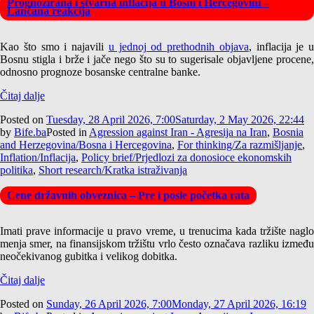
Prognozirana i stvarna inflacija u Bosni i Hercegovini –
Lančana reakcija
Kao što smo i najavili
u jednoj od prethodnih objava
, inflacija je u
Bosnu stigla i brže i jače nego što su to sugerisale objavljene procene,
odnosno prognoze bosanske centralne banke.
Čitaj dalje
Posted on
Tuesday, 28 April 2026, 7:00
Saturday, 2 May 2026, 22:44
by
Bife.ba
Posted in
Agression against Iran - Agresija na Iran
,
Bosnia
and Herzegovina/Bosna i Hercegovina
,
For thinking/Za razmišljanje
,
Inflation/Inflacija
,
Policy brief/Prjedlozi za donosioce ekonomskih
politika
,
Short research/Kratka istraživanja
Cene državnih obveznica – Pre i posle početka rata
Imati prave informacije u pravo vreme, u trenucima kada tržište naglo
menja smer, na finansijskom tržištu vrlo često označava razliku između
neočekivanog gubitka i velikog dobitka.
Čitaj dalje
Posted on
Sunday, 26 April 2026, 7:00
Monday, 27 April 2026, 16:19