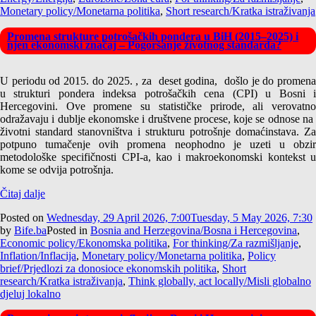
Monetary policy/Monetarna politika
,
Short research/Kratka istraživanja
Promena strukture potrošačkih pondera u BiH (2015–2025) i
njen ekonomski značaj – Pogoršanje životnog standarda?
U periodu od 2015. do 2025. , za deset godina, došlo je do promena
u strukturi pondera indeksa potrošačkih cena (CPI) u Bosni i
Hercegovini. Ove promene su statističke prirode, ali verovatno
odražavaju i dublje ekonomske i društvene procese, koje se odnose na
životni standard stanovništva i strukturu potrošnje domaćinstava. Za
potpuno tumačenje ovih promena neophodno je uzeti u obzir
metodološke specifičnosti CPI-a, kao i makroekonomski kontekst u
kome se odvija potrošnja.
Čitaj dalje
Posted on
Wednesday, 29 April 2026, 7:00
Tuesday, 5 May 2026, 7:30
by
Bife.ba
Posted in
Bosnia and Herzegovina/Bosna i Hercegovina
,
Economic policy/Ekonomska politika
,
For thinking/Za razmišljanje
,
Inflation/Inflacija
,
Monetary policy/Monetarna politika
,
Policy
brief/Prjedlozi za donosioce ekonomskih politika
,
Short
research/Kratka istraživanja
,
Think globally, act locally/Misli globalno
djeluj lokalno