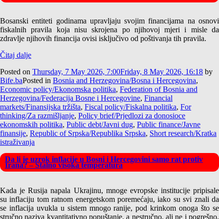
Bosanski entiteti godinama upravljaju svojim financijama na osnovi
fiskalnih pravila koja nisu skrojena po njihovoj mjeri i misle da
zdravlje njihovih financija ovisi isključivo od poštivanja tih pravila.
Čitaj dalje
Posted on
Thursday, 7 May 2026, 7:00
Friday, 8 May 2026, 16:18
by
Bife.ba
Posted in
Bosnia and Herzegovina/Bosna i Hercegovina
,
Economic policy/Ekonomska politika
,
Federation of Bosnia and
Herzegovina/Federacija Bosne i Hercegovine
,
Financial
markets/Finansijska tržišta
,
Fiscal policy/Fiskalna politika
,
For
thinking/Za razmišljanje
,
Policy brief/Prjedlozi za donosioce
ekonomskih politika
,
Public debt/Javni dug
,
Public finance/Javne
finansije
,
Republic of Srpska/Republika Srpska
,
Short research/Kratka
istraživanja
Da li je uzrok inflacije u Bosni i Hercegovini samo rat protiv
Irana? – Stalno visoka temperatura
Kada je Rusija napala Ukrajinu, mnoge evropske institucije pripisale
su inflaciju tom ratnom energetskom poremećaju, iako su svi znali da
se inflacija uvukla u sistem mnogo ranije, pod krinkom onoga što se
stručno naziva kvantitativno popuštanje, a nestručno, ali ne i pogrešno,