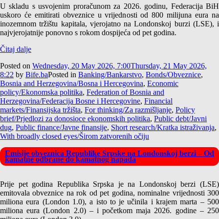
U skladu s usvojenim proračunom za 2026. godinu, Federacija BiH
uskoro će emitirati obveznice u vrijednosti od 800 milijuna eura na
inozemnom tržištu kapitala, vjerojatno na Londonskoj burzi (LSE), i
najvjerojatnije ponovno s rokom dospijeća od pet godina.
Čitaj dalje
Posted on
Wednesday, 20 May 2026, 7:00
Thursday, 21 May 2026,
8:22
by
Bife.ba
Posted in
Banking/Bankarstvo
,
Bonds/Obveznice
,
Bosnia and Herzegovina/Bosna i Hercegovina
,
Economic
policy/Ekonomska politika
,
Federation of Bosnia and
Herzegovina/Federacija Bosne i Hercegovine
,
Financial
markets/Finansijska tržišta
,
For thinking/Za razmišljanje
,
Policy
brief/Prjedlozi za donosioce ekonomskih politika
,
Public debt/Javni
dug
,
Public finance/Javne finansije
,
Short research/Kratka istraživanja
,
With broadly closed eyes/Širom zatvorenih očiju
Emisije obveznica Republike Srpske na Londonskoj berzi – Od
kamatne odbrane do kamatnog napada
Prije pet godina Republika Srpska je na Londonskoj berzi (LSE)
emitovala obveznice na rok od pet godina, nominalne vrijednosti 300
miliona eura (London 1.0), a isto to je učinila i krajem marta – 500
miliona eura (London 2.0) – i početkom maja 2026. godine – 250