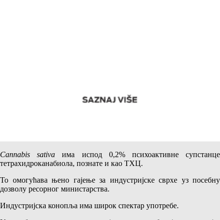
Трендови у гајењу индустријске конопље Cannabis sativa
Индустријска конопља
Cannabis sativa
се разликују од индијске
конопље
Cannabis indica.
Cannabis sativа
има испод 0,2% психоактивне супстанц
тетрахидроканабиола, познате и као ТХЦ.
То омогућава њено гајење за индустријске сврхе уз посебну
дозволу ресорног министарства.
Индустријска конопља има широк спектар употребе.