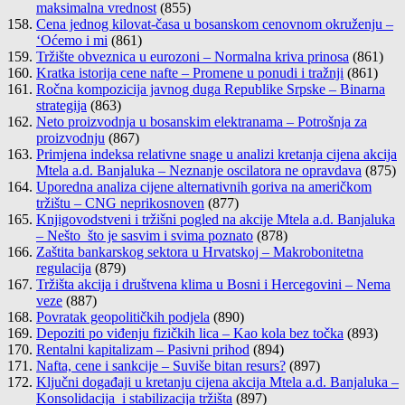
maksimalna vrednost
(855)
Cena jednog kilovat-časa u bosanskom cenovnom okruženju –
‘Oćemo i mi
(861)
Tržište obveznica u eurozoni – Normalna kriva prinosa
(861)
Kratka istorija cene nafte – Promene u ponudi i tražnji
(861)
Ročna kompozicija javnog duga Republike Srpske – Binarna
strategija
(863)
Neto proizvodnja u bosanskim elektranama – Potrošnja za
proizvodnju
(867)
Primjena indeksa relativne snage u analizi kretanja cijena akcija
Mtela a.d. Banjaluka – Neznanje oscilatora ne opravdava
(875)
Uporedna analiza cijene alternativnih goriva na američkom
tržištu – CNG neprikosnoven
(877)
Knjigovodstveni i tržišni pogled na akcije Mtela a.d. Banjaluka
– Nešto što je sasvim i svima poznato
(878)
Zaštita bankarskog sektora u Hrvatskoj – Makrobonitetna
regulacija
(879)
Tržišta akcija i društvena klima u Bosni i Hercegovini – Nema
veze
(887)
Povratak geopolitičkih podjela
(890)
Depoziti po viđenju fizičkih lica – Kao kola bez točka
(893)
Rentalni kapitalizam – Pasivni prihod
(894)
Nafta, cene i sankcije – Suviše bitan resurs?
(897)
Ključni događaji u kretanju cijena akcija Mtela a.d. Banjaluka –
Konsolidacija i stabilizacija tržišta
(897)