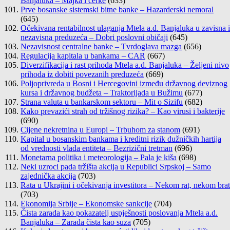
Banjaluka – Majka i ćerke
(633)
Prve bosanske sistemski bitne banke – Hazarderski nemoral
(645)
Očekivana rentabilnost ulaganja Mtela a.d. Banjaluka u zavisna i
nezavisna preduzeća – Dobri poslovni običaji
(645)
Nezavisnost centralne banke – Tvrdoglava mazga
(656)
Regulacija kapitala u bankama – CAR
(667)
Diverzifikacija i rast prihoda Mtela a.d. Banjaluka – Željeni nivo
prihoda iz dobiti povezanih preduzeća
(669)
Poljoprivreda u Bosni i Hercegovini između državnog deviznog
kursa i državnog budžeta – Traktorijada u Bužimu
(677)
Strana valuta u bankarskom sektoru – Mit o Sizifu
(682)
Kako prevazići strah od tržišnog rizika? – Kao virusi i bakterije
(690)
Cijene nekretnina u Europi – Trbuhom za stanom
(691)
Kapital u bosanskim bankama i kreditni rizik dužničkih hartija
od vrednosti vlada entiteta – Bezrizični tretman
(696)
Monetarna politika i meteorologija – Pala je kiša
(698)
Neki uzroci pada tržišta akcija u Republici Srpskoj – Samo
zajednička akcija
(703)
Rata u Ukrajini i očekivanja investitora – Nekom rat, nekom brat
(703)
Ekonomija Srbije – Ekonomske sankcije
(704)
Čista zarada kao pokazatelj uspješnosti poslovanja Mtela a.d.
Banjaluka – Zarada čista kao suza
(705)