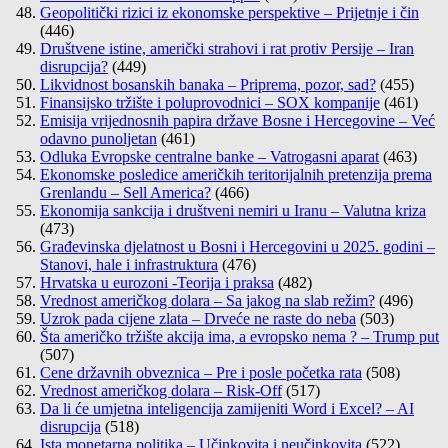
Geopolitički rizici iz ekonomske perspektive – Prijetnje i čin
(446)
Društvene istine, američki strahovi i rat protiv Persije – Iran
disrupcija?
(449)
Likvidnost bosanskih banaka – Priprema, pozor, sad?
(455)
Finansijsko tržište i poluprovodnici – SOX kompanije
(461)
Emisija vrijednosnih papira države Bosne i Hercegovine – Već
odavno punoljetan
(461)
Odluka Evropske centralne banke – Vatrogasni aparat
(463)
Ekonomske posledice američkih teritorijalnih pretenzija prema
Grenlandu – Sell America?
(466)
Ekonomija sankcija i društveni nemiri u Iranu – Valutna kriza
(473)
Građevinska djelatnost u Bosni i Hercegovini u 2025. godini –
Stanovi, hale i infrastruktura
(476)
Hrvatska u eurozoni -Teorija i praksa
(482)
Vrednost američkog dolara – Sa jakog na slab režim?
(496)
Uzrok pada cijene zlata – Drveće ne raste do neba
(503)
Šta američko tržište akcija ima, a evropsko nema ? – Trump put
(507)
Cene državnih obveznica – Pre i posle početka rata
(508)
Vrednost američkog dolara – Risk-Off
(517)
Da li će umjetna inteligencija zamijeniti Word i Excel? – AI
disrupcija
(518)
Ista monetarna politika – Učinkovita i neučinkovita
(522)