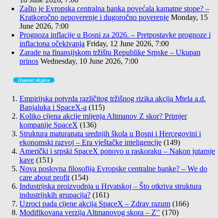
Zašto je Evropska centralna banka povećala kamatne stope? –
Kratkoročno nepoverenje i dugoročno poverenje
Monday, 15
June 2026, 7:00
Prognoza inflacije u Bosni za 2026. – Pretpostavke prognoze i
inflaciona očekivanja
Friday, 12 June 2026, 7:00
Zarade na finansijskom tržištu Republike Srpske – Ukupan
prinos
Wednesday, 10 June 2026, 7:00
čitanost objava
Empirijska potvrda različitog tržišnog rizika akcija Mtela a.d.
Banjaluka i SpaceX-a
(115)
Koliko cijena akcije mijenja Altmanov Z skor? Primjer
kompanije SpaceX
(136)
Struktura maturanata srednjih škola u Bosni i Hercegovini i
ekonomski razvoj – Era vještačke inteligencije
(149)
Američki i srpski SpaceX ponovo u raskoraku – Nakon jutarnje
kave
(151)
Nova poslovna filosofija Evropske centralne banke? – We do
care about profit
(154)
Industrijska proizvodnja u Hrvatskoj – Što otkriva struktura
industrijskih grupacija?
(161)
Uzroci pada cijene akcija SpaceX – Zdrav razum
(166)
Modifikovana verzija Altmanovog skora – Z′′
(170)