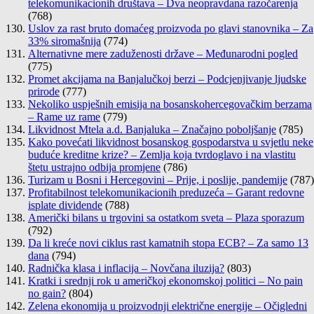
telekomunikacionih društava – Dva neopravdana razočarenja
(768)
Uslov za rast bruto domaćeg proizvoda po glavi stanovnika – Za
33% siromašnija
(774)
Alternativne mere zaduženosti države – Međunarodni pogled
(775)
Promet akcijama na Banjalučkoj berzi – Podcjenjivanje ljudske
prirode
(777)
Nekoliko uspješnih emisija na bosanskohercegovačkim berzama
– Rame uz rame
(779)
Likvidnost Mtela a.d. Banjaluka – Značajno poboljšanje
(785)
Kako povećati likvidnost bosanskog gospodarstva u svjetlu neke
buduće kreditne krize? – Zemlja koja tvrdoglavo i na vlastitu
štetu ustrajno odbija promjene
(786)
Turizam u Bosni i Hercegovini – Prije, i poslije, pandemije
(787)
Profitabilnost telekomunikacionih preduzeća – Garant redovne
isplate dividende
(788)
Američki bilans u trgovini sa ostatkom sveta – Plaza sporazum
(792)
Da li kreće novi ciklus rast kamatnih stopa ECB? – Za samo 13
dana
(794)
Radnička klasa i inflacija – Novčana iluzija?
(803)
Kratki i srednji rok u američkoj ekonomskoj politici – No pain
no gain?
(804)
Zelena ekonomija u proizvodnji električne energije – Očigledni