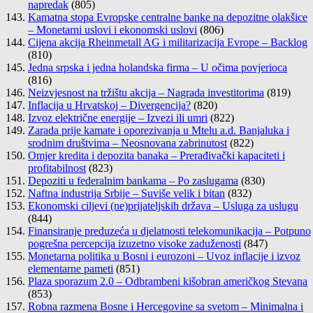
napredak
(805)
Kamatna stopa Evropske centralne banke na depozitne olakšice
– Monetarni uslovi i ekonomski uslovi
(806)
Cijena akcija Rheinmetall AG i militarizacija Evrope – Backlog
(810)
Jedna srpska i jedna holandska firma – U očima povjerioca
(816)
Neizvjesnost na tržištu akcija – Nagrada investitorima
(819)
Inflacija u Hrvatskoj – Divergencija?
(820)
Izvoz električne energije – Izvezi ili umri
(822)
Zarada prije kamate i oporezivanja u Mtelu a.d. Banjaluka i
srodnim društvima – Neosnovana zabrinutost
(822)
Omjer kredita i depozita banaka – Prerađivački kapaciteti i
profitabilnost
(823)
Depoziti u federalnim bankama – Po zaslugama
(830)
Naftna industrija Srbije – Suviše velik i bitan
(832)
Ekonomski ciljevi (ne)prijateljskih država – Usluga za uslugu
(844)
Finansiranje preduzeća u djelatnosti telekomunikacija – Potpuno
pogrešna percepcija izuzetno visoke zaduženosti
(847)
Monetarna politika u Bosni i eurozoni – Uvoz inflacije i izvoz
elementarne pameti
(851)
Plaza sporazum 2.0 – Odbrambeni kišobran američkog Stevana
(853)
Robna razmena Bosne i Hercegovine sa svetom – Minimalna i