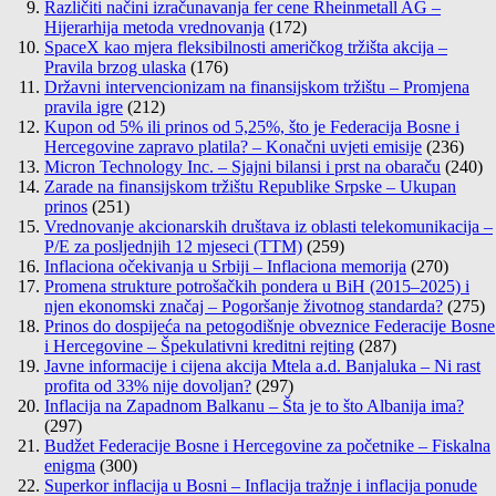
Različiti načini izračunavanja fer cene Rheinmetall AG –
Hijerarhija metoda vrednovanja
(172)
SpaceX kao mjera fleksibilnosti američkog tržišta akcija –
Pravila brzog ulaska
(176)
Državni intervencionizam na finansijskom tržištu – Promjena
pravila igre
(212)
Kupon od 5% ili prinos od 5,25%, što je Federacija Bosne i
Hercegovine zapravo platila? – Konačni uvjeti emisije
(236)
Micron Technology Inc. – Sjajni bilansi i prst na obaraču
(240)
Zarade na finansijskom tržištu Republike Srpske – Ukupan
prinos
(251)
Vrednovanje akcionarskih društava iz oblasti telekomunikacija –
P/E za posljednjih 12 mjeseci (TTM)
(259)
Inflaciona očekivanja u Srbiji – Inflaciona memorija
(270)
Promena strukture potrošačkih pondera u BiH (2015–2025) i
njen ekonomski značaj – Pogoršanje životnog standarda?
(275)
Prinos do dospijeća na petogodišnje obveznice Federacije Bosne
i Hercegovine – Špekulativni kreditni rejting
(287)
Javne informacije i cijena akcija Mtela a.d. Banjaluka – Ni rast
profita od 33% nije dovoljan?
(297)
Inflacija na Zapadnom Balkanu – Šta je to što Albanija ima?
(297)
Budžet Federacije Bosne i Hercegovine za početnike – Fiskalna
enigma
(300)
Superkor inflacija u Bosni – Inflacija tražnje i inflacija ponude