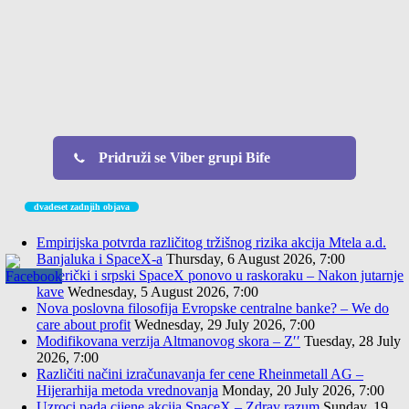
Pridruži se Viber grupi Bife
dvadeset zadnjih objava
Empirijska potvrda različitog tržišnog rizika akcija Mtela a.d.
Banjaluka i SpaceX-a
Thursday, 6 August 2026, 7:00
Američki i srpski SpaceX ponovo u raskoraku – Nakon jutarnje
kave
Wednesday, 5 August 2026, 7:00
Nova poslovna filosofija Evropske centralne banke? – We do
care about profit
Wednesday, 29 July 2026, 7:00
Modifikovana verzija Altmanovog skora – Z′′
Tuesday, 28 July
2026, 7:00
Različiti načini izračunavanja fer cene Rheinmetall AG –
Hijerarhija metoda vrednovanja
Monday, 20 July 2026, 7:00
Uzroci pada cijene akcija SpaceX – Zdrav razum
Sunday, 19