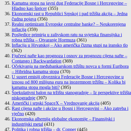
Kamatna stopa na javni dug Federacije Bosne i Hercegovine –
Hladno kao špricer
(355)
Ekonomski rast u Republici Srpskoj i pad tržišta akcija – Jedna
čudna pojava
(356)
Realni optimizam Evropske centralne banke? – Neukorenjena
inflacija
(359)
Posljedice primirja u zalivskom ratu na svjetska finansijska i
robna tržišta – Otvaranje Hormuza
(361)
Inflacija u Hrvatskoj – Ako američka čizma stupi na iransko tlo
(362)
Fjučersi nafte kao prognoza i osnov za prognozu cijena nafte –
Contango i Backwardation
(369)
Očekivanja na međubankarskom tržištu novca u formi Euribora
– Hibridna kamatna stopa
(370)
U susret emisiji obveznica Federacije Bosne i Hercegovine u
iznosu od 800 milijuna eura na inozemnom tržištu – Kolika bi
kamatna stopa mogla biti?
(395)
Špekulativni balon na tržištu stanogradnje – Iz perspektive tržišta
niskogradnje
(397)
Američki i srpski SpaceX – Vrednovanje akcija
(405)
Rast cijena nafte i akcize u Bosni i Hercegovini – Ako zatreba i
vječno
(420)
Ekonomska alhemija globalne ekonomije – Finansijski i
industrijski metal
(431)
Politika i robna tržišta – dr. Copper
(445)