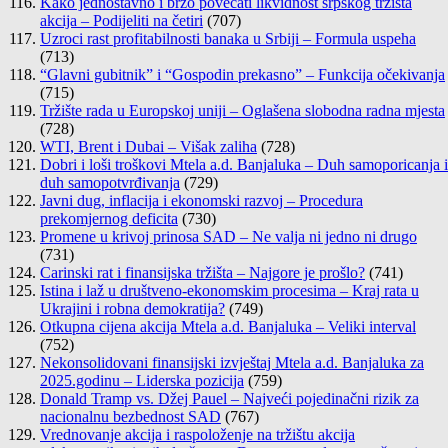
Kako jednostavno i brzo povećati likvidnost srpskog tržišta
akcija – Podijeliti na četiri
(707)
Uzroci rast profitabilnosti banaka u Srbiji – Formula uspeha
(713)
“Glavni gubitnik” i “Gospodin prekasno” – Funkcija očekivanja
(715)
Tržište rada u Europskoj uniji – Oglašena slobodna radna mjesta
(728)
WTI, Brent i Dubai – Višak zaliha
(728)
Dobri i loši troškovi Mtela a.d. Banjaluka – Duh samoporicanja i
duh samopotvrđivanja
(729)
Javni dug, inflacija i ekonomski razvoj – Procedura
prekomjernog deficita
(730)
Promene u krivoj prinosa SAD – Ne valja ni jedno ni drugo
(731)
Carinski rat i finansijska tržišta – Najgore je prošlo?
(741)
Istina i laž u društveno-ekonomskim procesima – Kraj rata u
Ukrajini i robna demokratija?
(749)
Otkupna cijena akcija Mtela a.d. Banjaluka – Veliki interval
(752)
Nekonsolidovani finansijski izvještaj Mtela a.d. Banjaluka za
2025.godinu – Liderska pozicija
(759)
Donald Tramp vs. Džej Pauel – Najveći pojedinačni rizik za
nacionalnu bezbednost SAD
(767)
Vrednovanje akcija i raspoloženje na tržištu akcija