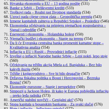
Hrvatska ekonomija u EU – 13 godina poslije
(531)
Banke u Srbiji – Delikventni krediti
(533)
Troškovi rada – Realni rast životnog standarda
(534)
Uzroci pada cijene crnog zlata – Geopolitička premija
(543)
Izmene kapitalnih zahteva u Republici Srpskoj – Posledice
(546)
Ekonomska očekivanja na primjeru njemačkog gospodarstva –
Signal i odredište
(547)
Energenti i ekonomija – Holandska bolest
(550)
Njemački budžet i ekonomija – Stanje na terenu
(554)
Da li će Evropska centralna banka promeniti kamatne stope –
Kvalitativna analiza
(554)
Inflacija u EU i Rusiji – Provodnici inflacije
(555)
Izveštaj o inflaciji Narodne banke Srbije – Lepi nokti, lepo stoje
(560)
Očekivanja na tržištu akcija Mtela a.d. Banjaluka – Bez bilo
kakvih iluzija
(565)
Tržište i knjigovodstvo – Sve bi bilo drugačije
(567)
Državna fiskalna politika u Bosni i Hercegovini – Bezruka
Bosna?
(567)
Ekonomije eurozone – Stanje i perspektive
(569)
Simpozij u Jackson Holeu, ili kako je Europa pobijedila inflaciju
– preko leđa radnika
(573)
Američki stabilni novčići – Genijalni akt?
(576)
Stopa kapitala u bosanskim bankama – Za svaki slučaj
(576)
Plate i inflacija – Inflaciona spirala?
(577)