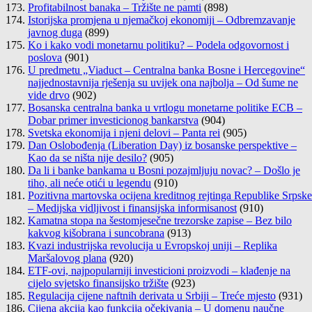
Profitabilnost banaka – Tržište ne pamti
(898)
Istorijska promjena u njemačkoj ekonomiji – Odbremzavanje
javnog duga
(899)
Ko i kako vodi monetarnu politiku? – Podela odgovornost i
poslova
(901)
U predmetu „Viaduct – Centralna banka Bosne i Hercegovine“
najjednostavnija rješenja su uvijek ona najbolja – Od šume ne
vide drvo
(902)
Bosanska centralna banka u vrtlogu monetarne politike ECB –
Dobar primer investicionog bankarstva
(904)
Svetska ekonomija i njeni delovi – Panta rei
(905)
Dan Oslobođenja (Liberation Day) iz bosanske perspektive –
Kao da se ništa nije desilo?
(905)
Da li i banke bankama u Bosni pozajmljuju novac? – Došlo je
tiho, ali neće otići u legendu
(910)
Pozitivna martovska ocijena kreditnog rejtinga Republike Srpske
– Medijska vidljivost i finansijska informisanost
(910)
Kamatna stopa na šestomjesečne trezorske zapise – Bez bilo
kakvog kišobrana i suncobrana
(913)
Kvazi industrijska revolucija u Evropskoj uniji – Replika
Maršalovog plana
(920)
ETF-ovi, najpopularniji investicioni proizvodi – klađenje na
cijelo svjetsko finansijsko tržište
(923)
Regulacija cijene naftnih derivata u Srbiji – Treće mjesto
(931)
Cijena akcija kao funkcija očekivanja – U domenu naučne