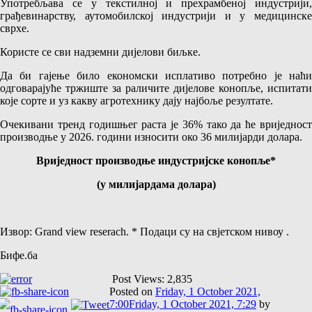
Употребљава се у текстилној и прехрамбеној индустрији,
грађевинарству, аутомобилској индустрији и у медицинске
сврхе.
Користе се сви надземни дијелови биљке.
Да би гајење било економски исплативо потребно је наћи
одговарајуће тржиште за раличите дијелове конопље, испитати
које сорте и уз какву агротехнику дају најбоље резултате.
Очекивани тренд годишњег раста је 36% тако да ће вриједност
производње у 2026. години износити око 36 милијарди долара.
Вриједност производње индустријске конопље*
(у милијардама долара)
Извор: Grand view reserach. * Подаци су на свјетском нивоу .
Бифе.ба
Post Views:
2,835
Posted on
Friday, 1 October 2021,
7:00
Friday, 1 October 2021, 7:29
by