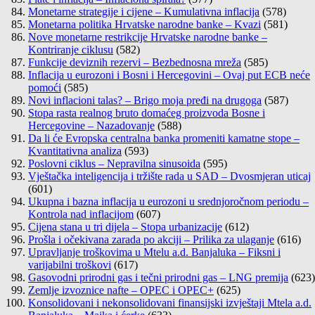
Monetarne strategije i cijene – Kumulativna inflacija
(578)
Monetarna politika Hrvatske narodne banke – Kvazi
(581)
Nove monetarne restrikcije Hrvatske narodne banke –
Kontriranje ciklusu
(582)
Funkcije deviznih rezervi – Bezbednosna mreža
(585)
Inflacija u eurozoni i Bosni i Hercegovini – Ovaj put ECB neće
pomoći
(585)
Novi inflacioni talas? – Brigo moja pređi na drugoga
(587)
Stopa rasta realnog bruto domaćeg proizvoda Bosne i
Hercegovine – Nazadovanje
(588)
Da li će Evropska centralna banka promeniti kamatne stope –
Kvantitativna analiza
(593)
Poslovni ciklus – Nepravilna sinusoida
(595)
Vještačka inteligencija i tržište rada u SAD – Dvosmjeran uticaj
(601)
Ukupna i bazna inflacija u eurozoni u srednjoročnom periodu –
Kontrola nad inflacijom
(607)
Cijena stana u tri dijela – Stopa urbanizacije
(612)
Prošla i očekivana zarada po akciji – Prilika za ulaganje
(616)
Upravljanje troškovima u Mtelu a.d. Banjaluka – Fiksni i
varijabilni troškovi
(617)
Gasovodni prirodni gas i tečni prirodni gas – LNG premija
(623)
Zemlje izvoznice nafte – OPEC i OPEC+
(625)
Konsolidovani i nekonsolidovani finansijski izvještaji Mtela a.d.