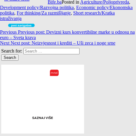
Bife.ba
Posted in
Agriculture/Poljoprivreda
,
Development policy/Razvojna politika
,
Economic policy/Ekonomska
politika
,
For thinking/Za razmišljanje
,
Short research/Kratka
istraživanja
post navigation
Previous
Previous post:
Devizni kurs konvertibilne marke u odnosu na
euro – Sveta krava
Next
Next post:
Neizvjesnost i krediti – Uši zeca i noge srne
Search for: