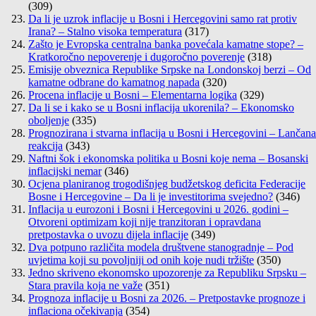
(309)
Da li je uzrok inflacije u Bosni i Hercegovini samo rat protiv
Irana? – Stalno visoka temperatura
(317)
Zašto je Evropska centralna banka povećala kamatne stope? –
Kratkoročno nepoverenje i dugoročno poverenje
(318)
Emisije obveznica Republike Srpske na Londonskoj berzi – Od
kamatne odbrane do kamatnog napada
(320)
Procena inflacije u Bosni – Elementarna logika
(329)
Da li se i kako se u Bosni inflacija ukorenila? – Ekonomsko
oboljenje
(335)
Prognozirana i stvarna inflacija u Bosni i Hercegovini – Lančana
reakcija
(343)
Naftni šok i ekonomska politika u Bosni koje nema – Bosanski
inflacijski nemar
(346)
Ocjena planiranog trogodišnjeg budžetskog deficita Federacije
Bosne i Hercegovine – Da li je investitorima svejedno?
(346)
Inflacija u eurozoni i Bosni i Hercegovini u 2026. godini –
Otvoreni optimizam koji nije tranzitoran i opravdana
pretpostavka o uvozu dijela inflacije
(349)
Dva potpuno različita modela društvene stanogradnje – Pod
uvjetima koji su povoljniji od onih koje nudi tržište
(350)
Jedno skriveno ekonomsko upozorenje za Republiku Srpsku –
Stara pravila koja ne važe
(351)
Prognoza inflacije u Bosni za 2026. – Pretpostavke prognoze i
inflaciona očekivanja
(354)