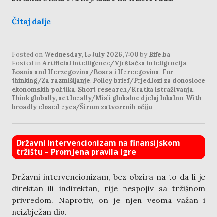
Čitaj dalje
Posted on
Wednesday, 15 July 2026, 7:00
by
Bife.ba
Posted in
Artificial intelligence/Vještačka inteligencija
,
Bosnia and Herzegovina/Bosna i Hercegovina
,
For
thinking/Za razmišljanje
,
Policy brief/Prjedlozi za donosioce
ekonomskih politika
,
Short research/Kratka istraživanja
,
Think globally, act locally/Misli globalno djeluj lokalno
,
With
broadly closed eyes/Širom zatvorenih očiju
Državni intervencionizam na finansijskom
tržištu – Promjena pravila igre
Državni intervencionizam, bez obzira na to da li je
direktan ili indirektan, nije nespojiv sa tržišnom
privredom. Naprotiv, on je njen veoma važan i
neizbježan dio.