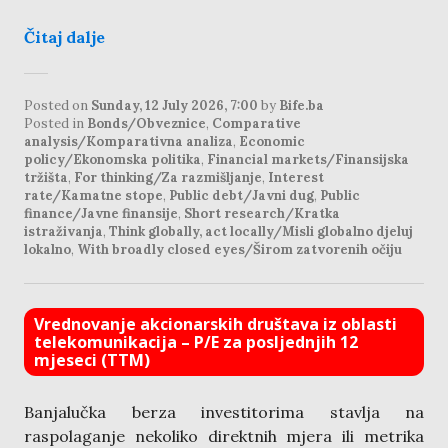
Čitaj dalje
Posted on
Sunday, 12 July 2026, 7:00
by
Bife.ba
Posted in
Bonds/Obveznice
,
Comparative
analysis/Komparativna analiza
,
Economic
policy/Ekonomska politika
,
Financial markets/Finansijska
tržišta
,
For thinking/Za razmišljanje
,
Interest
rate/Kamatne stope
,
Public debt/Javni dug
,
Public
finance/Javne finansije
,
Short research/Kratka
istraživanja
,
Think globally, act locally/Misli globalno djeluj
lokalno
,
With broadly closed eyes/Širom zatvorenih očiju
Vrednovanje akcionarskih društava iz oblasti
telekomunikacija – P/E za posljednjih 12
mjeseci (TTM)
Banjalučka berza investitorima stavlja na
raspolaganje nekoliko direktnih mjera ili metrika