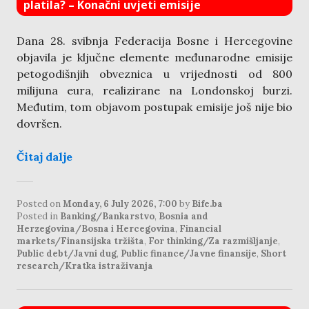
platila? – Konačni uvjeti emisije
Dana 28. svibnja Federacija Bosne i Hercegovine
objavila je ključne elemente međunarodne emisije
petogodišnjih obveznica u vrijednosti od 800
milijuna eura, realizirane na Londonskoj burzi.
Međutim, tom objavom postupak emisije još nije bio
dovršen.
Čitaj dalje
Posted on
Monday, 6 July 2026, 7:00
by
Bife.ba
Posted in
Banking/Bankarstvo
,
Bosnia and
Herzegovina/Bosna i Hercegovina
,
Financial
markets/Finansijska tržišta
,
For thinking/Za razmišljanje
,
Public debt/Javni dug
,
Public finance/Javne finansije
,
Short
research/Kratka istraživanja