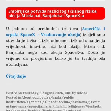
Empirijska potvrda različitog tržišnog rizika
akcija Mtela a.d. Banjaluka i SpaceX-a
U jednom od prethodnih tekstova (
Američki i
srpski SpaceX – Vrednovanje akcija
) iznijeli smo
stav da je tržišni rizik, odnosno rizik od smanjenja
vrijednosti imovine, niži kod akcija Mtela a.d.
Banjaluka nego kod akcija SpaceX-a. Došlo je
vrijeme da provjerimo koliko je ta tvrdnja bila
utemeljena.
Čitaj dalje
Posted on
Thursday, 6 August 2026, 7:00
by
Bife.ba
Posted in
About companies/banks/public
institutions/agencies / O preduzećima/bankama/javnim
ustanovama/agencijama
,
Artificial intelligence/Vještačka
inteligencija
,
Banking/Bankarstvo
,
Bosnia and