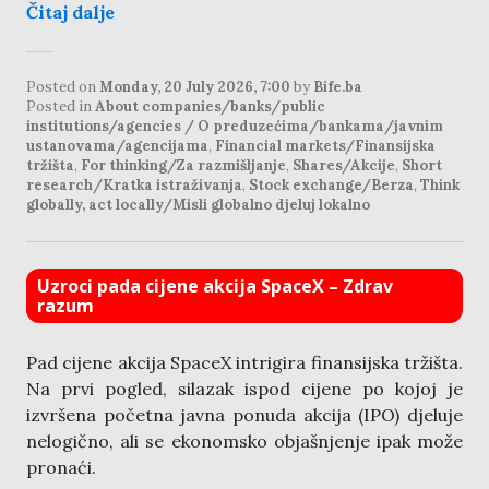
Čitaj dalje
Posted on
Monday, 20 July 2026, 7:00
by
Bife.ba
Posted in
About companies/banks/public
institutions/agencies / O preduzećima/bankama/javnim
ustanovama/agencijama
,
Financial markets/Finansijska
tržišta
,
For thinking/Za razmišljanje
,
Shares/Akcije
,
Short
research/Kratka istraživanja
,
Stock exchange/Berza
,
Think
globally, act locally/Misli globalno djeluj lokalno
Uzroci pada cijene akcija SpaceX – Zdrav
razum
Pad cijene akcija SpaceX intrigira finansijska tržišta.
Na prvi pogled, silazak ispod cijene po kojoj je
izvršena početna javna ponuda akcija (IPO) djeluje
nelogično, ali se ekonomsko objašnjenje ipak može
pronaći.