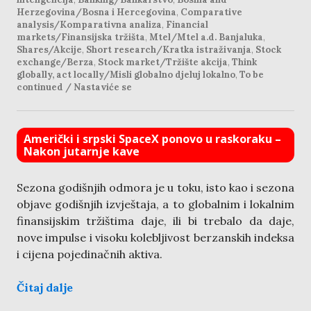
Herzegovina/Bosna i Hercegovina
,
Comparative
analysis/Komparativna analiza
,
Financial
markets/Finansijska tržišta
,
Mtel/Mtel a.d. Banjaluka
,
Shares/Akcije
,
Short research/Kratka istraživanja
,
Stock
exchange/Berza
,
Stock market/Tržište akcija
,
Think
globally, act locally/Misli globalno djeluj lokalno
,
To be
continued / Nastaviće se
Američki i srpski SpaceX ponovo u raskoraku –
Nakon jutarnje kave
Sezona godišnjih odmora je u toku, isto kao i sezona
objave godišnjih izvještaja, a to globalnim i lokalnim
finansijskim tržištima daje, ili bi trebalo da daje,
nove impulse i visoku kolebljivost berzanskih indeksa
i cijena pojedinačnih aktiva.
Čitaj dalje