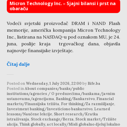
Micron Technology Inc. – Sjajni bilansi i prst na
obaraču
Vodeći svjetski proizvođač DRAM i NAND Flash
memorije, američka kompanija Micron Technology
Inc., listirana na NASDAQ-u pod oznakom MU, je 24.
juna, poslije kraja trgovačkog dana, objavila
najnovije finansijske izvještaje.
Čitaj dalje
Posted on
Wednesday, 1 July 2026, 22:00
by
Bife.ba
Posted in
About companies/banks/public
institutions/agencies / O preduzećima/bankama/javnim
ustanovama/agencijama
,
Banking/Bankarstvo
,
Financial
markets/Finansijska tržišta
,
For thinking/Za razmišljanje
,
Investment banking/Investiciono bankarstvo
,
Learned
lessons/Naučene lekcije
,
Short research/Kratka
istraživanja
,
Stock exchange/Berza
,
Stock market/Tržište
akcija
,
Think globally, act locally/Misli globalno djeluj lokalno