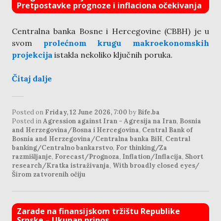
Pretpostavke prognoze i inflaciona očekivanja
Centralna banka Bosne i Hercegovine (CBBH) je u
svom
prolećnom krugu makroekonomskih
projekcija
istakla nekoliko ključnih poruka.
Čitaj dalje
Posted on
Friday, 12 June 2026, 7:00
by
Bife.ba
Posted in
Agression against Iran - Agresija na Iran
,
Bosnia
and Herzegovina/Bosna i Hercegovina
,
Central Bank of
Bosnia and Herzegovina/Centralna banka BiH
,
Central
banking/Centralno bankarstvo
,
For thinking/Za
razmišljanje
,
Forecast/Prognoza
,
Inflation/Inflacija
,
Short
research/Kratka istraživanja
,
With broadly closed eyes/
Širom zatvorenih očiju
Zarade na finansijskom tržištu Republike
Srpske – Ukupan prinos