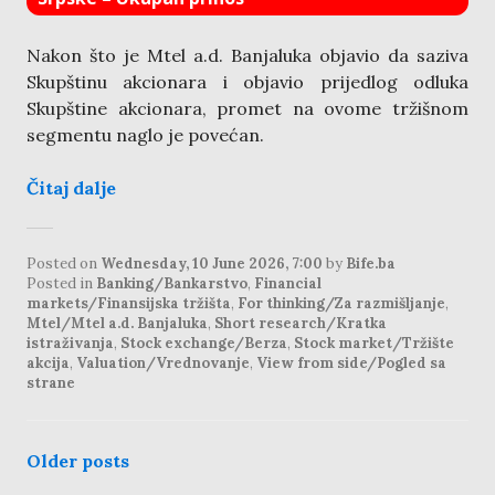
Nakon što je Mtel a.d. Banjaluka objavio da saziva
Skupštinu akcionara i objavio prijedlog odluka
Skupštine akcionara, promet na ovome tržišnom
segmentu naglo je povećan.
Čitaj dalje
Posted on
Wednesday, 10 June 2026, 7:00
by
Bife.ba
Posted in
Banking/Bankarstvo
,
Financial
markets/Finansijska tržišta
,
For thinking/Za razmišljanje
,
Mtel/Mtel a.d. Banjaluka
,
Short research/Kratka
istraživanja
,
Stock exchange/Berza
,
Stock market/Tržište
akcija
,
Valuation/Vrednovanje
,
View from side/Pogled sa
strane
posts
Older posts
navigation