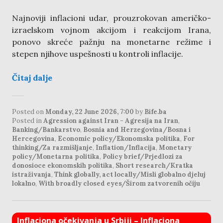
Najnoviji inflacioni udar, prouzrokovan američko-
izraelskom vojnom akcijom i reakcijom Irana,
ponovo skreće pažnju na monetarne režime i
stepen njihove uspešnosti u kontroli inflacije.
Čitaj dalje
Posted on
Monday, 22 June 2026, 7:00
by
Bife.ba
Posted in
Agression against Iran - Agresija na Iran
,
Banking/Bankarstvo
,
Bosnia and Herzegovina/Bosna i
Hercegovina
,
Economic policy/Ekonomska politika
,
For
thinking/Za razmišljanje
,
Inflation/Inflacija
,
Monetary
policy/Monetarna politika
,
Policy brief/Prjedlozi za
donosioce ekonomskih politika
,
Short research/Kratka
istraživanja
,
Think globally, act locally/Misli globalno djeluj
lokalno
,
With broadly closed eyes/Širom zatvorenih očiju
Inflaciona očekivanja u Srbiji – Inflaciona