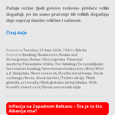
Pažnju većine ljudi gotovo redovno privlače veliki
događaji, jer im samo praćenje tih velikih događaja
daje osjećaj vlastite veličine i važnosti.
Čitaj dalje
Posted on
Tuesday, 23 June 2026, 7:00
by
Bife.ba
Posted in
Banking/Bankarstvo
,
Bosnia and
Herzegovina/Bosna i Hercegovina
,
Financial
markets/Finansijska tržišta
,
For thinking/Za razmišljanje
,
Investment banking/Investiciono bankarstvo
,
Mtel/Mtel
a.d. Banjaluka
,
Short research/Kratka istraživanja
,
Stock
exchange/Berza
,
Stock market/Tržište akcija
,
Think
globally, act locally/Misli globalno djeluj lokalno
,
With
broadly closed eyes/Širom zatvorenih očiju
Inflacija na Zapadnom Balkanu – Šta je to što
Albanija ima?