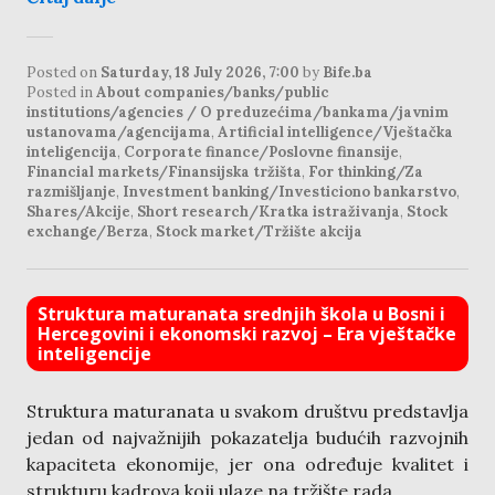
Posted on
Saturday, 18 July 2026, 7:00
by
Bife.ba
Posted in
About companies/banks/public
institutions/agencies / O preduzećima/bankama/javnim
ustanovama/agencijama
,
Artificial intelligence/Vještačka
inteligencija
,
Corporate finance/Poslovne finansije
,
Financial markets/Finansijska tržišta
,
For thinking/Za
razmišljanje
,
Investment banking/Investiciono bankarstvo
,
Shares/Akcije
,
Short research/Kratka istraživanja
,
Stock
exchange/Berza
,
Stock market/Tržište akcija
Struktura maturanata srednjih škola u Bosni i
Hercegovini i ekonomski razvoj – Era vještačke
inteligencije
Struktura maturanata u svakom društvu predstavlja
jedan od najvažnijih pokazatelja budućih razvojnih
kapaciteta ekonomije, jer ona određuje kvalitet i
strukturu kadrova koji ulaze na tržište rada.