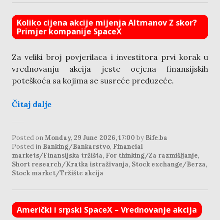
Koliko cijena akcije mijenja Altmanov Z skor?
Primjer kompanije SpaceX
Za veliki broj povjerilaca i investitora prvi korak u
vrednovanju akcija jeste ocjena finansijskih
poteškoća sa kojima se susreće preduzeće.
Čitaj dalje
Posted on
Monday, 29 June 2026, 17:00
by
Bife.ba
Posted in
Banking/Bankarstvo
,
Financial
markets/Finansijska tržišta
,
For thinking/Za razmišljanje
,
Short research/Kratka istraživanja
,
Stock exchange/Berza
,
Stock market/Tržište akcija
Američki i srpski SpaceX – Vrednovanje akcija