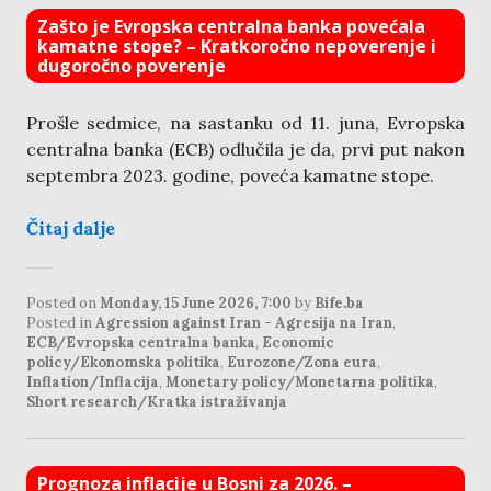
Zašto je Evropska centralna banka povećala
kamatne stope? – Kratkoročno nepoverenje i
dugoročno poverenje
Prošle sedmice, na sastanku od 11. juna, Evropska
centralna banka (ECB) odlučila je da, prvi put nakon
septembra 2023. godine, poveća kamatne stope.
Čitaj dalje
Posted on
Monday, 15 June 2026, 7:00
by
Bife.ba
Posted in
Agression against Iran - Agresija na Iran
,
ECB/Evropska centralna banka
,
Economic
policy/Ekonomska politika
,
Eurozone/Zona eura
,
Inflation/Inflacija
,
Monetary policy/Monetarna politika
,
Short research/Kratka istraživanja
Prognoza inflacije u Bosni za 2026. –