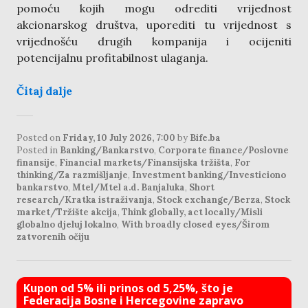
pomoću kojih mogu odrediti vrijednost
akcionarskog društva, uporediti tu vrijednost s
vrijednošću drugih kompanija i ocijeniti
potencijalnu profitabilnost ulaganja.
Čitaj dalje
Posted on
Friday, 10 July 2026, 7:00
by
Bife.ba
Posted in
Banking/Bankarstvo
,
Corporate finance/Poslovne
finansije
,
Financial markets/Finansijska tržišta
,
For
thinking/Za razmišljanje
,
Investment banking/Investiciono
bankarstvo
,
Mtel/Mtel a.d. Banjaluka
,
Short
research/Kratka istraživanja
,
Stock exchange/Berza
,
Stock
market/Tržište akcija
,
Think globally, act locally/Misli
globalno djeluj lokalno
,
With broadly closed eyes/Širom
zatvorenih očiju
Kupon od 5% ili prinos od 5,25%, što je
Federacija Bosne i Hercegovine zapravo