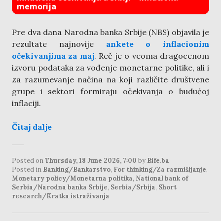
memorija
Pre dva dana Narodna banka Srbije (NBS) objavila je
rezultate najnovije
ankete o inflacionim
očekivanjima za maj
. Reč je o veoma dragocenom
izvoru podataka za vođenje monetarne politike, ali i
za razumevanje načina na koji različite društvene
grupe i sektori formiraju očekivanja o budućoj
inflaciji.
Čitaj dalje
Posted on
Thursday, 18 June 2026, 7:00
by
Bife.ba
Posted in
Banking/Bankarstvo
,
For thinking/Za razmišljanje
,
Monetary policy/Monetarna politika
,
National bank of
Serbia/Narodna banka Srbije
,
Serbia/Srbija
,
Short
research/Kratka istraživanja