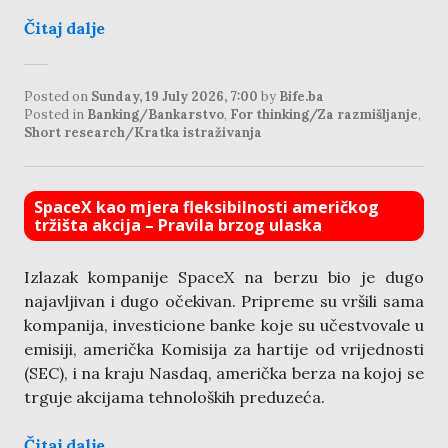
Čitaj dalje
Posted on
Sunday, 19 July 2026, 7:00
by
Bife.ba
Posted in
Banking/Bankarstvo
,
For thinking/Za razmišljanje
,
Short research/Kratka istraživanja
SpaceX kao mjera fleksibilnosti američkog
tržišta akcija – Pravila brzog ulaska
Izlazak kompanije SpaceX na berzu bio je dugo
najavljivan i dugo očekivan. Pripreme su vršili sama
kompanija, investicione banke koje su učestvovale u
emisiji, američka Komisija za hartije od vrijednosti
(SEC), i na kraju Nasdaq, američka berza na kojoj se
trguje akcijama tehnoloških preduzeća.
Čitaj dalje