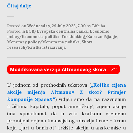
Čitaj dalje
Posted on
Wednesday, 29 July 2026, 7:00
by
Bife.ba
Posted in
ECB/Evropska centralna banka
,
Economic
policy/Ekonomska politika
,
For thinking/Za razmišljanje
,
Monetary policy/Monetarna politika
,
Short
research/Kratka istraživanja
Modifikovana verzija Altmanovog skora – Z′′
U jednom od prethodnih tekstova (
„Koliko cijena
akcije mijenja Altmanov Z skor? Primjer
kompanije SpaceX“
) vidjeli smo da na razvijenim
tržištima kapitala, poput američkog, cijena akcije
ima sposobnost da u vrlo kratkom vremenu
promijeni ocjenu finansijskog zdravlja firme – firmu
koja „juri u bankrot“ tržište akcija transformiše u