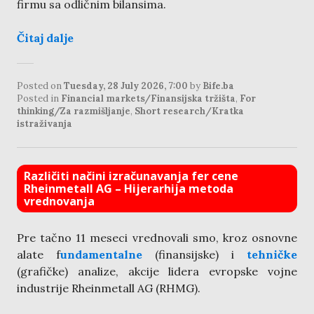
firmu sa odličnim bilansima.
Čitaj dalje
Posted on
Tuesday, 28 July 2026, 7:00
by
Bife.ba
Posted in
Financial markets/Finansijska tržišta
,
For
thinking/Za razmišljanje
,
Short research/Kratka
istraživanja
Različiti načini izračunavanja fer cene
Rheinmetall AG – Hijerarhija metoda
vrednovanja
Pre tačno 11 meseci vrednovali smo, kroz osnovne
alate f
undamentalne
(finansijske) i
tehničke
(grafičke) analize, akcije lidera evropske vojne
industrije Rheinmetall AG (RHMG).