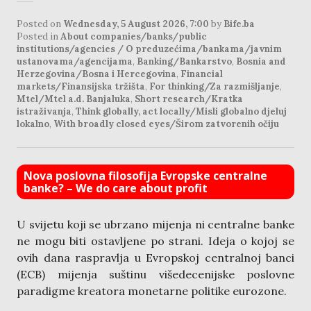
Posted on
Wednesday, 5 August 2026, 7:00
by
Bife.ba
Posted in
About companies/banks/public
institutions/agencies / O preduzećima/bankama/javnim
ustanovama/agencijama
,
Banking/Bankarstvo
,
Bosnia and
Herzegovina/Bosna i Hercegovina
,
Financial
markets/Finansijska tržišta
,
For thinking/Za razmišljanje
,
Mtel/Mtel a.d. Banjaluka
,
Short research/Kratka
istraživanja
,
Think globally, act locally/Misli globalno djeluj
lokalno
,
With broadly closed eyes/Širom zatvorenih očiju
Nova poslovna filosofija Evropske centralne
banke? – We do care about profit
U svijetu koji se ubrzano mijenja ni centralne banke
ne mogu biti ostavljene po strani. Ideja o kojoj se
ovih dana raspravlja u Evropskoj centralnoj banci
(ECB) mijenja suštinu višedecenijske poslovne
paradigme kreatora monetarne politike eurozone.