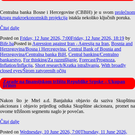
Centralna banka Bosne i Hercegovine (CBBH) je u svom
prolećnom
krugu makroekonomskih projekcija
istakla nekoliko ključnih poruka.
Čitaj dalje
Posted on
Friday, 12 June 2026, 7:00
Friday, 12 June 2026, 18:19
by
Bife.ba
Posted in
Agression against Iran - Agresija na Iran
,
Bosnia and
Herzegovina/Bosna i Hercegovina
,
Central Bank of Bosnia and
Herzegovina/Centralna banka BiH
,
Central banking/Centralno
bankarstvo
,
For thinking/Za razmišljanje
,
Forecast/Prognoza
,
Inflation/Inflacija
,
Short research/Kratka istraživanja
,
With broadly
closed eyes/Širom zatvorenih očiju
Zarade na finansijskom tržištu Republike Srpske – Ukupan
prinos
Nakon što je Mtel a.d. Banjaluka objavio da saziva Skupštinu
akcionara i objavio prijedlog odluka Skupštine akcionara, promet na
ovome tržišnom segmentu naglo je povećan.
Čitaj dalje
Posted on
Wednesday, 10 June 2026, 7:00
Thursday, 11 June 2026,