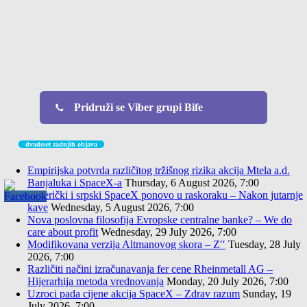
Pridruži se Viber grupi Bife
dvadeset zadnjih objava
Empirijska potvrda različitog tržišnog rizika akcija Mtela a.d.
Banjaluka i SpaceX-a
Thursday, 6 August 2026, 7:00
Američki i srpski SpaceX ponovo u raskoraku – Nakon jutarnje
kave
Wednesday, 5 August 2026, 7:00
Nova poslovna filosofija Evropske centralne banke? – We do
care about profit
Wednesday, 29 July 2026, 7:00
Modifikovana verzija Altmanovog skora – Z′′
Tuesday, 28 July
2026, 7:00
Različiti načini izračunavanja fer cene Rheinmetall AG –
Hijerarhija metoda vrednovanja
Monday, 20 July 2026, 7:00
Uzroci pada cijene akcija SpaceX – Zdrav razum
Sunday, 19
July 2026, 7:00