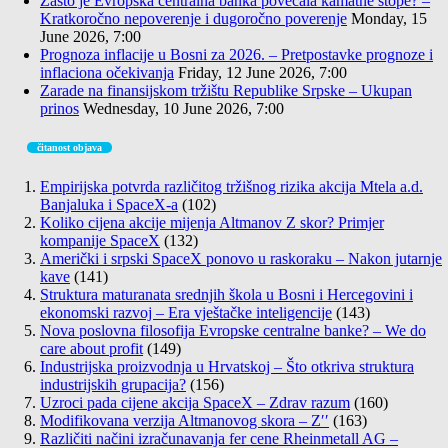
Zašto je Evropska centralna banka povećala kamatne stope? –
Kratkoročno nepoverenje i dugoročno poverenje
Monday, 15
June 2026, 7:00
Prognoza inflacije u Bosni za 2026. – Pretpostavke prognoze i
inflaciona očekivanja
Friday, 12 June 2026, 7:00
Zarade na finansijskom tržištu Republike Srpske – Ukupan
prinos
Wednesday, 10 June 2026, 7:00
čitanost objava
Empirijska potvrda različitog tržišnog rizika akcija Mtela a.d.
Banjaluka i SpaceX-a
(102)
Koliko cijena akcije mijenja Altmanov Z skor? Primjer
kompanije SpaceX
(132)
Američki i srpski SpaceX ponovo u raskoraku – Nakon jutarnje
kave
(141)
Struktura maturanata srednjih škola u Bosni i Hercegovini i
ekonomski razvoj – Era vještačke inteligencije
(143)
Nova poslovna filosofija Evropske centralne banke? – We do
care about profit
(149)
Industrijska proizvodnja u Hrvatskoj – Što otkriva struktura
industrijskih grupacija?
(156)
Uzroci pada cijene akcija SpaceX – Zdrav razum
(160)
Modifikovana verzija Altmanovog skora – Z′′
(163)
Različiti načini izračunavanja fer cene Rheinmetall AG –