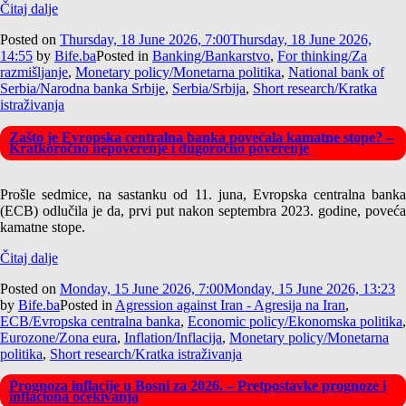
Čitaj dalje
Posted on
Thursday, 18 June 2026, 7:00
Thursday, 18 June 2026,
14:55
by
Bife.ba
Posted in
Banking/Bankarstvo
,
For thinking/Za
razmišljanje
,
Monetary policy/Monetarna politika
,
National bank of
Serbia/Narodna banka Srbije
,
Serbia/Srbija
,
Short research/Kratka
istraživanja
Zašto je Evropska centralna banka povećala kamatne stope? –
Kratkoročno nepoverenje i dugoročno poverenje
Prošle sedmice, na sastanku od 11. juna, Evropska centralna banka
(ECB) odlučila je da, prvi put nakon septembra 2023. godine, poveća
kamatne stope.
Čitaj dalje
Posted on
Monday, 15 June 2026, 7:00
Monday, 15 June 2026, 13:23
by
Bife.ba
Posted in
Agression against Iran - Agresija na Iran
,
ECB/Evropska centralna banka
,
Economic policy/Ekonomska politika
,
Eurozone/Zona eura
,
Inflation/Inflacija
,
Monetary policy/Monetarna
politika
,
Short research/Kratka istraživanja
Prognoza inflacije u Bosni za 2026. – Pretpostavke prognoze i
inflaciona očekivanja