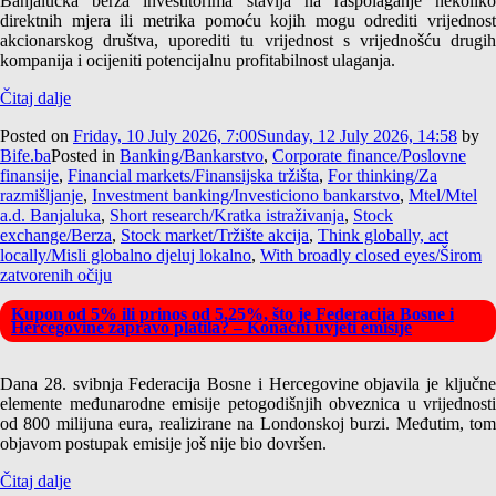
Banjalučka berza investitorima stavlja na raspolaganje nekoliko
direktnih mjera ili metrika pomoću kojih mogu odrediti vrijednost
akcionarskog društva, uporediti tu vrijednost s vrijednošću drugih
kompanija i ocijeniti potencijalnu profitabilnost ulaganja.
Čitaj dalje
Posted on
Friday, 10 July 2026, 7:00
Sunday, 12 July 2026, 14:58
by
Bife.ba
Posted in
Banking/Bankarstvo
,
Corporate finance/Poslovne
finansije
,
Financial markets/Finansijska tržišta
,
For thinking/Za
razmišljanje
,
Investment banking/Investiciono bankarstvo
,
Mtel/Mtel
a.d. Banjaluka
,
Short research/Kratka istraživanja
,
Stock
exchange/Berza
,
Stock market/Tržište akcija
,
Think globally, act
locally/Misli globalno djeluj lokalno
,
With broadly closed eyes/Širom
zatvorenih očiju
Kupon od 5% ili prinos od 5,25%, što je Federacija Bosne i
Hercegovine zapravo platila? – Konačni uvjeti emisije
Dana 28. svibnja Federacija Bosne i Hercegovine objavila je ključne
elemente međunarodne emisije petogodišnjih obveznica u vrijednosti
od 800 milijuna eura, realizirane na Londonskoj burzi. Međutim, tom
objavom postupak emisije još nije bio dovršen.
Čitaj dalje