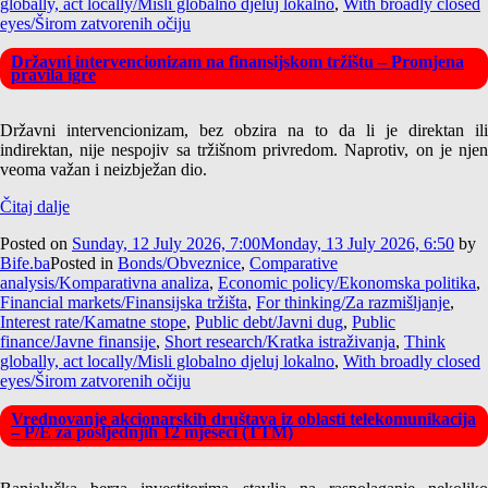
globally, act locally/Misli globalno djeluj lokalno
,
With broadly closed
eyes/Širom zatvorenih očiju
Državni intervencionizam na finansijskom tržištu – Promjena
pravila igre
Državni intervencionizam, bez obzira na to da li je direktan ili
indirektan, nije nespojiv sa tržišnom privredom. Naprotiv, on je njen
veoma važan i neizbježan dio.
Čitaj dalje
Posted on
Sunday, 12 July 2026, 7:00
Monday, 13 July 2026, 6:50
by
Bife.ba
Posted in
Bonds/Obveznice
,
Comparative
analysis/Komparativna analiza
,
Economic policy/Ekonomska politika
,
Financial markets/Finansijska tržišta
,
For thinking/Za razmišljanje
,
Interest rate/Kamatne stope
,
Public debt/Javni dug
,
Public
finance/Javne finansije
,
Short research/Kratka istraživanja
,
Think
globally, act locally/Misli globalno djeluj lokalno
,
With broadly closed
eyes/Širom zatvorenih očiju
Vrednovanje akcionarskih društava iz oblasti telekomunikacija
– P/E za posljednjih 12 mjeseci (TTM)