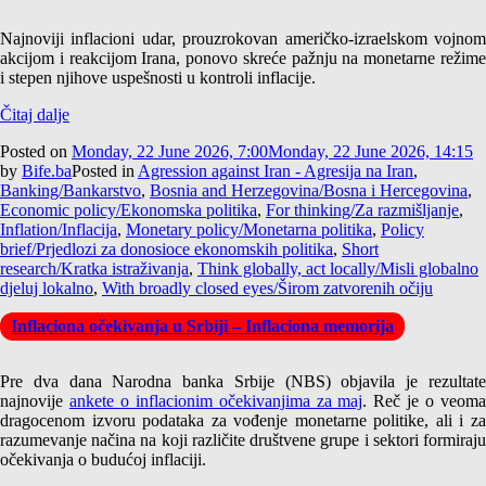
Najnoviji inflacioni udar, prouzrokovan američko-izraelskom vojnom
akcijom i reakcijom Irana, ponovo skreće pažnju na monetarne režime
i stepen njihove uspešnosti u kontroli inflacije.
Čitaj dalje
Posted on
Monday, 22 June 2026, 7:00
Monday, 22 June 2026, 14:15
by
Bife.ba
Posted in
Agression against Iran - Agresija na Iran
,
Banking/Bankarstvo
,
Bosnia and Herzegovina/Bosna i Hercegovina
,
Economic policy/Ekonomska politika
,
For thinking/Za razmišljanje
,
Inflation/Inflacija
,
Monetary policy/Monetarna politika
,
Policy
brief/Prjedlozi za donosioce ekonomskih politika
,
Short
research/Kratka istraživanja
,
Think globally, act locally/Misli globalno
djeluj lokalno
,
With broadly closed eyes/Širom zatvorenih očiju
Inflaciona očekivanja u Srbiji – Inflaciona memorija
Pre dva dana Narodna banka Srbije (NBS) objavila je rezultate
najnovije
ankete o inflacionim očekivanjima za maj
. Reč je o veom
dragocenom izvoru podataka za vođenje monetarne politike, ali i za
razumevanje načina na koji različite društvene grupe i sektori formiraju
očekivanja o budućoj inflaciji.