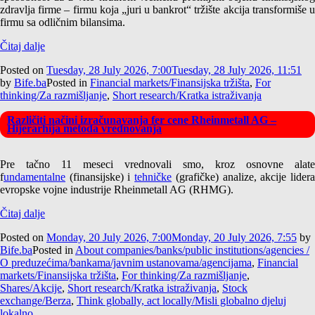
zdravlja firme – firmu koja „juri u bankrot“ tržište akcija transformiše u
firmu sa odličnim bilansima.
Čitaj dalje
Posted on
Tuesday, 28 July 2026, 7:00
Tuesday, 28 July 2026, 11:51
by
Bife.ba
Posted in
Financial markets/Finansijska tržišta
,
For
thinking/Za razmišljanje
,
Short research/Kratka istraživanja
Različiti načini izračunavanja fer cene Rheinmetall AG –
Hijerarhija metoda vrednovanja
Pre tačno 11 meseci vrednovali smo, kroz osnovne alate
f
undamentalne
(finansijske) i
tehničke
(grafičke) analize, akcije lider
evropske vojne industrije Rheinmetall AG (RHMG).
Čitaj dalje
Posted on
Monday, 20 July 2026, 7:00
Monday, 20 July 2026, 7:55
by
Bife.ba
Posted in
About companies/banks/public institutions/agencies /
O preduzećima/bankama/javnim ustanovama/agencijama
,
Financial
markets/Finansijska tržišta
,
For thinking/Za razmišljanje
,
Shares/Akcije
,
Short research/Kratka istraživanja
,
Stock
exchange/Berza
,
Think globally, act locally/Misli globalno djeluj
lokalno