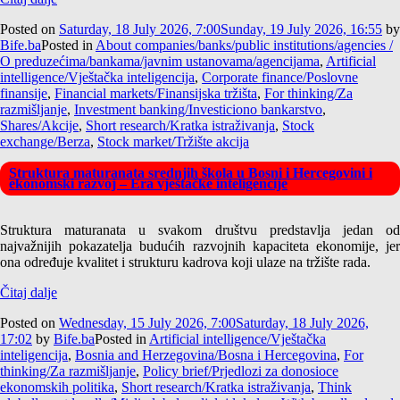
Posted on
Saturday, 18 July 2026, 7:00
Sunday, 19 July 2026, 16:55
by
Bife.ba
Posted in
About companies/banks/public institutions/agencies /
O preduzećima/bankama/javnim ustanovama/agencijama
,
Artificial
intelligence/Vještačka inteligencija
,
Corporate finance/Poslovne
finansije
,
Financial markets/Finansijska tržišta
,
For thinking/Za
razmišljanje
,
Investment banking/Investiciono bankarstvo
,
Shares/Akcije
,
Short research/Kratka istraživanja
,
Stock
exchange/Berza
,
Stock market/Tržište akcija
Struktura maturanata srednjih škola u Bosni i Hercegovini i
ekonomski razvoj – Era vještačke inteligencije
Struktura maturanata u svakom društvu predstavlja jedan od
najvažnijih pokazatelja budućih razvojnih kapaciteta ekonomije, jer
ona određuje kvalitet i strukturu kadrova koji ulaze na tržište rada.
Čitaj dalje
Posted on
Wednesday, 15 July 2026, 7:00
Saturday, 18 July 2026,
17:02
by
Bife.ba
Posted in
Artificial intelligence/Vještačka
inteligencija
,
Bosnia and Herzegovina/Bosna i Hercegovina
,
For
thinking/Za razmišljanje
,
Policy brief/Prjedlozi za donosioce
ekonomskih politika
,
Short research/Kratka istraživanja
,
Think