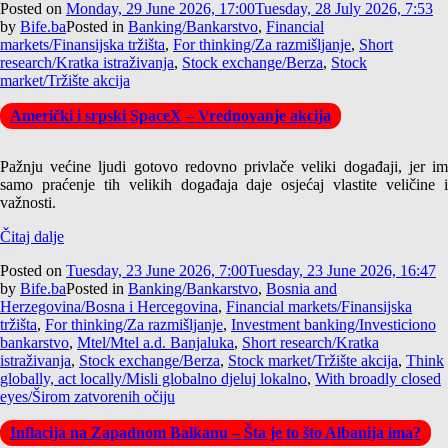
Posted on
Monday, 29 June 2026, 17:00
Tuesday, 28 July 2026, 7:53
by
Bife.ba
Posted in
Banking/Bankarstvo
,
Financial
markets/Finansijska tržišta
,
For thinking/Za razmišljanje
,
Short
research/Kratka istraživanja
,
Stock exchange/Berza
,
Stock
market/Tržište akcija
Američki i srpski SpaceX – Vrednovanje akcija
Pažnju većine ljudi gotovo redovno privlače veliki događaji, jer im
samo praćenje tih velikih događaja daje osjećaj vlastite veličine i
važnosti.
Čitaj dalje
Posted on
Tuesday, 23 June 2026, 7:00
Tuesday, 23 June 2026, 16:47
by
Bife.ba
Posted in
Banking/Bankarstvo
,
Bosnia and
Herzegovina/Bosna i Hercegovina
,
Financial markets/Finansijska
tržišta
,
For thinking/Za razmišljanje
,
Investment banking/Investiciono
bankarstvo
,
Mtel/Mtel a.d. Banjaluka
,
Short research/Kratka
istraživanja
,
Stock exchange/Berza
,
Stock market/Tržište akcija
,
Think
globally, act locally/Misli globalno djeluj lokalno
,
With broadly closed
eyes/Širom zatvorenih očiju
Inflacija na Zapadnom Balkanu – Šta je to što Albanija ima?