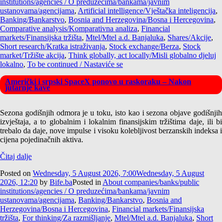
institutions/agencies / O preduzećima/bankama/javnim
ustanovama/agencijama
,
Artificial intelligence/Vještačka inteligencija
,
Banking/Bankarstvo
,
Bosnia and Herzegovina/Bosna i Hercegovina
,
Comparative analysis/Komparativna analiza
,
Financial
markets/Finansijska tržišta
,
Mtel/Mtel a.d. Banjaluka
,
Shares/Akcije
,
Short research/Kratka istraživanja
,
Stock exchange/Berza
,
Stock
market/Tržište akcija
,
Think globally, act locally/Misli globalno djeluj
lokalno
,
To be continued / Nastaviće se
Američki i srpski SpaceX ponovo u raskoraku – Nakon
jutarnje kave
Sezona godišnjih odmora je u toku, isto kao i sezona objave godišnjih
izvještaja, a to globalnim i lokalnim finansijskim tržištima daje, ili bi
trebalo da daje, nove impulse i visoku kolebljivost berzanskih indeksa i
cijena pojedinačnih aktiva.
Čitaj dalje
Posted on
Wednesday, 5 August 2026, 7:00
Wednesday, 5 August
2026, 12:20
by
Bife.ba
Posted in
About companies/banks/public
institutions/agencies / O preduzećima/bankama/javnim
ustanovama/agencijama
,
Banking/Bankarstvo
,
Bosnia and
Herzegovina/Bosna i Hercegovina
,
Financial markets/Finansijska
tržišta
,
For thinking/Za razmišljanje
,
Mtel/Mtel a.d. Banjaluka
,
Short