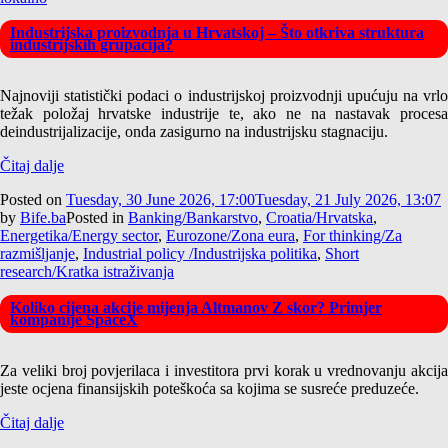
Industrijska proizvodnja u Hrvatskoj – Što otkriva struktura
industrijskih grupacija?
Najnoviji statistički podaci o industrijskoj proizvodnji upućuju na vrlo
težak položaj hrvatske industrije te, ako ne na nastavak procesa
deindustrijalizacije, onda zasigurno na industrijsku stagnaciju.
Čitaj dalje
Posted on
Tuesday, 30 June 2026, 17:00
Tuesday, 21 July 2026, 13:07
by
Bife.ba
Posted in
Banking/Bankarstvo
,
Croatia/Hrvatska
,
Energetika/Energy sector
,
Eurozone/Zona eura
,
For thinking/Za
razmišljanje
,
Industrial policy /Industrijska politika
,
Short
research/Kratka istraživanja
Koliko cijena akcije mijenja Altmanov Z skor? Primjer
kompanije SpaceX
Za veliki broj povjerilaca i investitora prvi korak u vrednovanju akcija
jeste ocjena finansijskih poteškoća sa kojima se susreće preduzeće.
Čitaj dalje