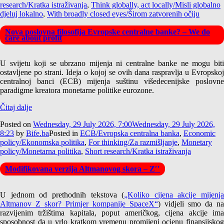
research/Kratka istraživanja
,
Think globally, act locally/Misli globalno
djeluj lokalno
,
With broadly closed eyes/Širom zatvorenih očiju
Nova poslovna filosofija Evropske centralne banke? – We do
care about profit
U svijetu koji se ubrzano mijenja ni centralne banke ne mogu biti
ostavljene po strani. Ideja o kojoj se ovih dana raspravlja u Evropskoj
centralnoj banci (ECB) mijenja suštinu višedecenijske poslovne
paradigme kreatora monetarne politike eurozone.
Čitaj dalje
Posted on
Wednesday, 29 July 2026, 7:00
Wednesday, 29 July 2026,
8:23
by
Bife.ba
Posted in
ECB/Evropska centralna banka
,
Economic
policy/Ekonomska politika
,
For thinking/Za razmišljanje
,
Monetary
policy/Monetarna politika
,
Short research/Kratka istraživanja
Modifikovana verzija Altmanovog skora – Z′′
U jednom od prethodnih tekstova (
„Koliko cijena akcije mijenja
Altmanov Z skor? Primjer kompanije SpaceX“
) vidjeli smo da na
razvijenim tržištima kapitala, poput američkog, cijena akcije ima
sposobnost da u vrlo kratkom vremenu promijeni ocjenu finansijskog