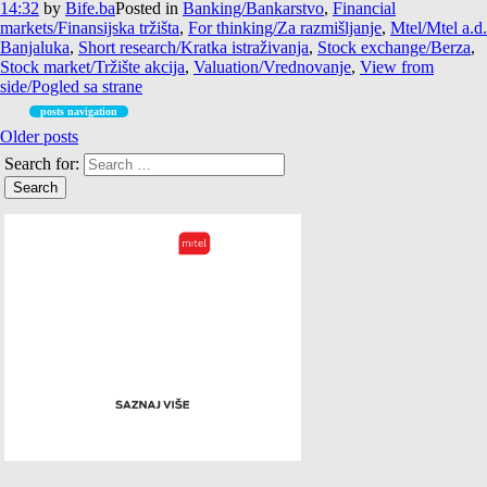
14:32
by
Bife.ba
Posted in
Banking/Bankarstvo
,
Financial
markets/Finansijska tržišta
,
For thinking/Za razmišljanje
,
Mtel/Mtel a.d.
Banjaluka
,
Short research/Kratka istraživanja
,
Stock exchange/Berza
,
Stock market/Tržište akcija
,
Valuation/Vrednovanje
,
View from
side/Pogled sa strane
posts navigation
Older posts
Search for: