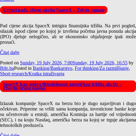
Uzroci pada cijene akcija SpaceX – Zdrav razum
Pad cijene akcija SpaceX intrigira finansijska tržišta. Na prvi pogled,
silazak ispod cijene po kojoj je izvršena početna javna ponuda akcija
(IPO) djeluje nelogično, ali se ekonomsko objašnjenje ipak može
pronaći.
Čitaj dalje
Posted on
Sunday, 19 July 2026, 7:00
Sunday, 19 July 2026, 16:55
by
Bife.ba
Posted in
Banking/Bankarstvo
,
For thinking/Za razmišljanje
,
Short research/Kratka istraživanja
SpaceX kao mjera fleksibilnosti američkog tržišta akcija –
Pravila brzog ulaska
Izlazak kompanije SpaceX na berzu bio je dugo najavljivan i dugo
očekivan. Pripreme su vršili sama kompanija, investicione banke koje
su učestvovale u emisiji, američka Komisija za hartije od vrijednosti
(SEC), i na kraju Nasdaq, američka berza na kojoj se trguje akcijama
tehnoloških preduzeća.
Čitaj dalje