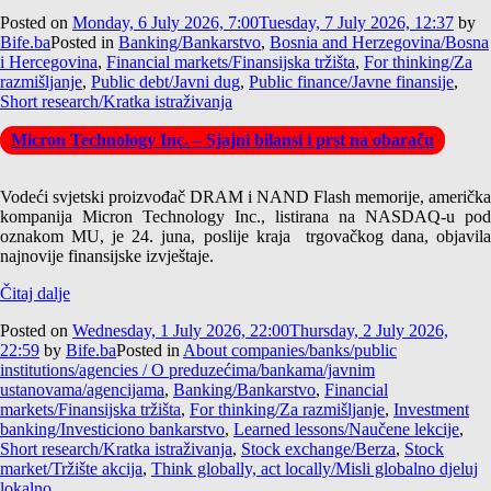
Posted on
Monday, 6 July 2026, 7:00
Tuesday, 7 July 2026, 12:37
by
Bife.ba
Posted in
Banking/Bankarstvo
,
Bosnia and Herzegovina/Bosna
i Hercegovina
,
Financial markets/Finansijska tržišta
,
For thinking/Za
razmišljanje
,
Public debt/Javni dug
,
Public finance/Javne finansije
,
Short research/Kratka istraživanja
Micron Technology Inc. – Sjajni bilansi i prst na obaraču
Vodeći svjetski proizvođač DRAM i NAND Flash memorije, američka
kompanija Micron Technology Inc., listirana na NASDAQ-u pod
oznakom MU, je 24. juna, poslije kraja trgovačkog dana, objavila
najnovije finansijske izvještaje.
Čitaj dalje
Posted on
Wednesday, 1 July 2026, 22:00
Thursday, 2 July 2026,
22:59
by
Bife.ba
Posted in
About companies/banks/public
institutions/agencies / O preduzećima/bankama/javnim
ustanovama/agencijama
,
Banking/Bankarstvo
,
Financial
markets/Finansijska tržišta
,
For thinking/Za razmišljanje
,
Investment
banking/Investiciono bankarstvo
,
Learned lessons/Naučene lekcije
,
Short research/Kratka istraživanja
,
Stock exchange/Berza
,
Stock
market/Tržište akcija
,
Think globally, act locally/Misli globalno djeluj
lokalno