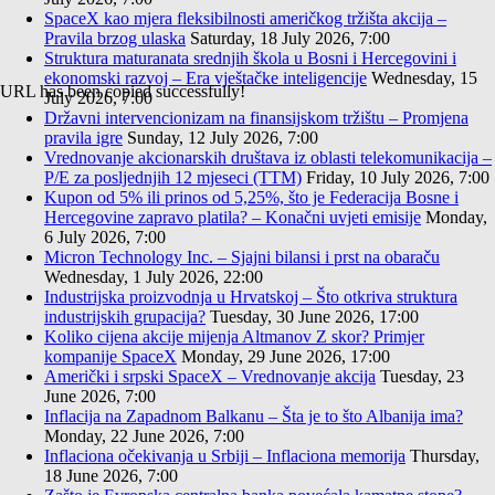
SpaceX kao mjera fleksibilnosti američkog tržišta akcija –
Pravila brzog ulaska
Saturday, 18 July 2026, 7:00
Struktura maturanata srednjih škola u Bosni i Hercegovini i
ekonomski razvoj – Era vještačke inteligencije
Wednesday, 15
URL has been copied successfully!
July 2026, 7:00
Državni intervencionizam na finansijskom tržištu – Promjena
pravila igre
Sunday, 12 July 2026, 7:00
Vrednovanje akcionarskih društava iz oblasti telekomunikacija –
P/E za posljednjih 12 mjeseci (TTM)
Friday, 10 July 2026, 7:00
Kupon od 5% ili prinos od 5,25%, što je Federacija Bosne i
Hercegovine zapravo platila? – Konačni uvjeti emisije
Monday,
6 July 2026, 7:00
Micron Technology Inc. – Sjajni bilansi i prst na obaraču
Wednesday, 1 July 2026, 22:00
Industrijska proizvodnja u Hrvatskoj – Što otkriva struktura
industrijskih grupacija?
Tuesday, 30 June 2026, 17:00
Koliko cijena akcije mijenja Altmanov Z skor? Primjer
kompanije SpaceX
Monday, 29 June 2026, 17:00
Američki i srpski SpaceX – Vrednovanje akcija
Tuesday, 23
June 2026, 7:00
Inflacija na Zapadnom Balkanu – Šta je to što Albanija ima?
Monday, 22 June 2026, 7:00
Inflaciona očekivanja u Srbiji – Inflaciona memorija
Thursday,
18 June 2026, 7:00