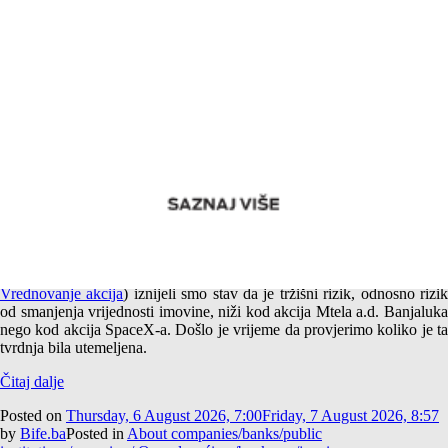
Empirijska potvrda različitog tržišnog rizika akcija Mtela a.d.
Banjaluka i SpaceX-a
U jednom od prethodnih tekstova (
Američki i srpski SpaceX –
Vrednovanje akcija
) iznijeli smo stav da je tržišni rizik, odnosno rizi
od smanjenja vrijednosti imovine, niži kod akcija Mtela a.d. Banjaluka
nego kod akcija SpaceX-a. Došlo je vrijeme da provjerimo koliko je ta
tvrdnja bila utemeljena.
Čitaj dalje
Posted on
Thursday, 6 August 2026, 7:00
Friday, 7 August 2026, 8:57
by
Bife.ba
Posted in
About companies/banks/public