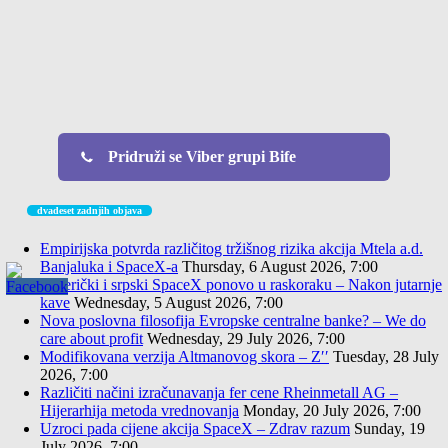
Pridruži se Viber grupi Bife
dvadeset zadnjih objava
Empirijska potvrda različitog tržišnog rizika akcija Mtela a.d.
Banjaluka i SpaceX-a
Thursday, 6 August 2026, 7:00
Američki i srpski SpaceX ponovo u raskoraku – Nakon jutarnje
kave
Wednesday, 5 August 2026, 7:00
Nova poslovna filosofija Evropske centralne banke? – We do
care about profit
Wednesday, 29 July 2026, 7:00
Modifikovana verzija Altmanovog skora – Z′′
Tuesday, 28 July
2026, 7:00
Različiti načini izračunavanja fer cene Rheinmetall AG –
Hijerarhija metoda vrednovanja
Monday, 20 July 2026, 7:00
Uzroci pada cijene akcija SpaceX – Zdrav razum
Sunday, 19
July 2026, 7:00