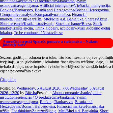
institutions/agencies / O preduzećima/bankama/javnim
ustanovama/agencijama
,
Artificial intelligence/Vještačka inteligencija
,
Banking/Bankarstvo
,
Bosnia and Herzegovina/Bosna i Hercegovina
,
Comparative analysis/Komparativna analiza
,
Financial
markets/Finansijska tržišta
,
Mtel/Mtel a.d. Banjaluka
,
Shares/Akcije
,
Short research/Kratka istraživanja
,
Stock exchange/Berza
,
Stock
market/Tržište akcija
,
Think globally, act locally/Misli globalno djeluj
lokalno
,
To be continued / Nastaviće se
Američki i srpski SpaceX ponovo u raskoraku – Nakon
jutarnje kave
Sezona godišnjih odmora je u toku, isto kao i sezona objave godišnjih
izvještaja, a to globalnim i lokalnim finansijskim tržištima daje, ili bi
trebalo da daje, nove impulse i visoku kolebljivost berzanskih indeksa i
cijena pojedinačnih aktiva.
Čitaj dalje
Posted on
Wednesday, 5 August 2026, 7:00
Wednesday, 5 August
2026, 12:20
by
Bife.ba
Posted in
About companies/banks/public
institutions/agencies / O preduzećima/bankama/javnim
ustanovama/agencijama
,
Banking/Bankarstvo
,
Bosnia and
Herzegovina/Bosna i Hercegovina
,
Financial markets/Finansijska
tržišta
,
For thinking/Za razmišljanje
,
Mtel/Mtel a.d. Banjaluka
,
Short