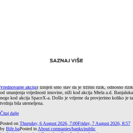
Empirijska potvrda različitog tržišnog rizika akcija Mtela a.d.
Banjaluka i SpaceX-a
U jednom od prethodnih tekstova (
Američki i srpski SpaceX –
Vrednovanje akcija
) iznijeli smo stav da je tržišni rizik, odnosno rizi
od smanjenja vrijednosti imovine, niži kod akcija Mtela a.d. Banjaluka
nego kod akcija SpaceX-a. Došlo je vrijeme da provjerimo koliko je ta
tvrdnja bila utemeljena.
Čitaj dalje
Posted on
Thursday, 6 August 2026, 7:00
Friday, 7 August 2026, 8:57
by
Bife.ba
Posted in
About companies/banks/public