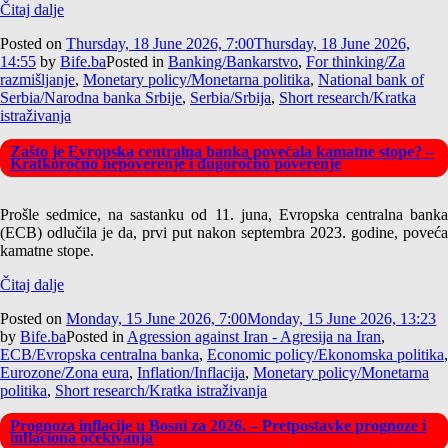
Čitaj dalje
Posted on
Thursday, 18 June 2026, 7:00
Thursday, 18 June 2026,
14:55
by
Bife.ba
Posted in
Banking/Bankarstvo
,
For thinking/Za
razmišljanje
,
Monetary policy/Monetarna politika
,
National bank of
Serbia/Narodna banka Srbije
,
Serbia/Srbija
,
Short research/Kratka
istraživanja
Zašto je Evropska centralna banka povećala kamatne stope? –
Kratkoročno nepoverenje i dugoročno poverenje
Prošle sedmice, na sastanku od 11. juna, Evropska centralna banka
(ECB) odlučila je da, prvi put nakon septembra 2023. godine, poveća
kamatne stope.
Čitaj dalje
Posted on
Monday, 15 June 2026, 7:00
Monday, 15 June 2026, 13:23
by
Bife.ba
Posted in
Agression against Iran - Agresija na Iran
,
ECB/Evropska centralna banka
,
Economic policy/Ekonomska politika
,
Eurozone/Zona eura
,
Inflation/Inflacija
,
Monetary policy/Monetarna
politika
,
Short research/Kratka istraživanja
Prognoza inflacije u Bosni za 2026. – Pretpostavke prognoze i
inflaciona očekivanja