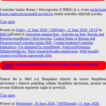
Centralna banka Bosne i Hercegovine (CBBH) je u svom
prolećnom
krugu makroekonomskih projekcija
istakla nekoliko ključnih poruka.
Čitaj dalje
Posted on
Friday, 12 June 2026, 7:00
Friday, 12 June 2026, 18:19
by
Bife.ba
Posted in
Agression against Iran - Agresija na Iran
,
Bosnia and
Herzegovina/Bosna i Hercegovina
,
Central Bank of Bosnia and
Herzegovina/Centralna banka BiH
,
Central banking/Centralno
bankarstvo
,
For thinking/Za razmišljanje
,
Forecast/Prognoza
,
Inflation/Inflacija
,
Short research/Kratka istraživanja
,
With broadly
closed eyes/Širom zatvorenih očiju
Zarade na finansijskom tržištu Republike Srpske – Ukupan
prinos
Nakon što je Mtel a.d. Banjaluka objavio da saziva Skupštinu
akcionara i objavio prijedlog odluka Skupštine akcionara, promet na
ovome tržišnom segmentu naglo je povećan.
Čitaj dalje
Posted on
Wednesday, 10 June 2026, 7:00
Thursday, 11 June 2026,