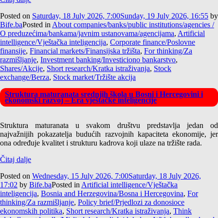
Posted on
Saturday, 18 July 2026, 7:00
Sunday, 19 July 2026, 16:55
by
Bife.ba
Posted in
About companies/banks/public institutions/agencies /
O preduzećima/bankama/javnim ustanovama/agencijama
,
Artificial
intelligence/Vještačka inteligencija
,
Corporate finance/Poslovne
finansije
,
Financial markets/Finansijska tržišta
,
For thinking/Za
razmišljanje
,
Investment banking/Investiciono bankarstvo
,
Shares/Akcije
,
Short research/Kratka istraživanja
,
Stock
exchange/Berza
,
Stock market/Tržište akcija
Struktura maturanata srednjih škola u Bosni i Hercegovini i
ekonomski razvoj – Era vještačke inteligencije
Struktura maturanata u svakom društvu predstavlja jedan od
najvažnijih pokazatelja budućih razvojnih kapaciteta ekonomije, jer
ona određuje kvalitet i strukturu kadrova koji ulaze na tržište rada.
Čitaj dalje
Posted on
Wednesday, 15 July 2026, 7:00
Saturday, 18 July 2026,
17:02
by
Bife.ba
Posted in
Artificial intelligence/Vještačka
inteligencija
,
Bosnia and Herzegovina/Bosna i Hercegovina
,
For
thinking/Za razmišljanje
,
Policy brief/Prjedlozi za donosioce
ekonomskih politika
,
Short research/Kratka istraživanja
,
Think