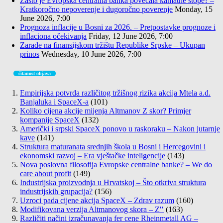
Zašto je Evropska centralna banka povećala kamatne stope? –
Kratkoročno nepoverenje i dugoročno poverenje
Monday, 15
June 2026, 7:00
Prognoza inflacije u Bosni za 2026. – Pretpostavke prognoze i
inflaciona očekivanja
Friday, 12 June 2026, 7:00
Zarade na finansijskom tržištu Republike Srpske – Ukupan
prinos
Wednesday, 10 June 2026, 7:00
čitanost objava
Empirijska potvrda različitog tržišnog rizika akcija Mtela a.d.
Banjaluka i SpaceX-a
(101)
Koliko cijena akcije mijenja Altmanov Z skor? Primjer
kompanije SpaceX
(132)
Američki i srpski SpaceX ponovo u raskoraku – Nakon jutarnje
kave
(141)
Struktura maturanata srednjih škola u Bosni i Hercegovini i
ekonomski razvoj – Era vještačke inteligencije
(143)
Nova poslovna filosofija Evropske centralne banke? – We do
care about profit
(149)
Industrijska proizvodnja u Hrvatskoj – Što otkriva struktura
industrijskih grupacija?
(156)
Uzroci pada cijene akcija SpaceX – Zdrav razum
(160)
Modifikovana verzija Altmanovog skora – Z′′
(163)
Različiti načini izračunavanja fer cene Rheinmetall AG –