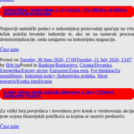
Industrijska proizvodnja u Hrvatskoj – Što otkriva struktura
industrijskih grupacija?
Najnoviji statistički podaci o industrijskoj proizvodnji upućuju na vrlo
težak položaj hrvatske industrije te, ako ne na nastavak procesa
deindustrijalizacije, onda zasigurno na industrijsku stagnaciju.
Čitaj dalje
Posted on
Tuesday, 30 June 2026, 17:00
Tuesday, 21 July 2026, 13:07
by
Bife.ba
Posted in
Banking/Bankarstvo
,
Croatia/Hrvatska
,
Energetika/Energy sector
,
Eurozone/Zona eura
,
For thinking/Za
razmišljanje
,
Industrial policy /Industrijska politika
,
Short
research/Kratka istraživanja
Koliko cijena akcije mijenja Altmanov Z skor? Primjer
kompanije SpaceX
Za veliki broj povjerilaca i investitora prvi korak u vrednovanju akcija
jeste ocjena finansijskih poteškoća sa kojima se susreće preduzeće.
Čitaj dalje