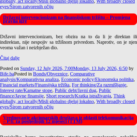
globally, act locally/Misli globalno djeluj lokalno
,
With broadly closed
eyes/Širom zatvorenih očiju
Državni intervencionizam na finansijskom tržištu – Promjena
pravila igre
Državni intervencionizam, bez obzira na to da li je direktan ili
indirektan, nije nespojiv sa tržišnom privredom. Naprotiv, on je njen
veoma važan i neizbježan dio.
Čitaj dalje
Posted on
Sunday, 12 July 2026, 7:00
Monday, 13 July 2026, 6:50
by
Bife.ba
Posted in
Bonds/Obveznice
,
Comparative
analysis/Komparativna analiza
,
Economic policy/Ekonomska politika
,
Financial markets/Finansijska tržišta
,
For thinking/Za razmišljanje
,
Interest rate/Kamatne stope
,
Public debt/Javni dug
,
Public
finance/Javne finansije
,
Short research/Kratka istraživanja
,
Think
globally, act locally/Misli globalno djeluj lokalno
,
With broadly closed
eyes/Širom zatvorenih očiju
Vrednovanje akcionarskih društava iz oblasti telekomunikacija
– P/E za posljednjih 12 mjeseci (TTM)