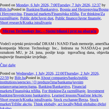
Posted on
Monday, 6 July 2026, 7:00
Tuesday, 7 July 2026, 12:37
by
Bife.ba
Posted in
Banking/Bankarstvo
,
Bosnia and Herzegovina/Bosna
i Hercegovina
,
Financial markets/Finansijska tržišta
,
For thinking/Za
razmišljanje
,
Public debt/Javni dug
,
Public finance/Javne finansije
,
Short research/Kratka istraživanja
Micron Technology Inc. – Sjajni bilansi i prst na obaraču
Vodeći svjetski proizvođač DRAM i NAND Flash memorije, američka
kompanija Micron Technology Inc., listirana na NASDAQ-u pod
oznakom MU, je 24. juna, poslije kraja trgovačkog dana, objavila
najnovije finansijske izvještaje.
Čitaj dalje
Posted on
Wednesday, 1 July 2026, 22:00
Thursday, 2 July 2026,
22:59
by
Bife.ba
Posted in
About companies/banks/public
institutions/agencies / O preduzećima/bankama/javnim
ustanovama/agencijama
,
Banking/Bankarstvo
,
Financial
markets/Finansijska tržišta
,
For thinking/Za razmišljanje
,
Investment
banking/Investiciono bankarstvo
,
Learned lessons/Naučene lekcije
,
Short research/Kratka istraživanja
,
Stock exchange/Berza
,
Stock
market/Tržište akcija
,
Think globally, act locally/Misli globalno djeluj
lokalno