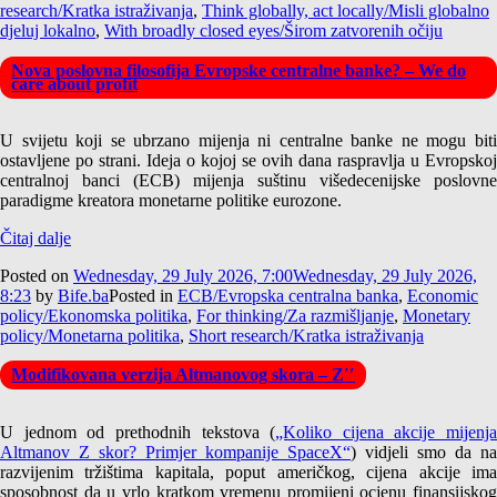
research/Kratka istraživanja
,
Think globally, act locally/Misli globalno
djeluj lokalno
,
With broadly closed eyes/Širom zatvorenih očiju
Nova poslovna filosofija Evropske centralne banke? – We do
care about profit
U svijetu koji se ubrzano mijenja ni centralne banke ne mogu biti
ostavljene po strani. Ideja o kojoj se ovih dana raspravlja u Evropskoj
centralnoj banci (ECB) mijenja suštinu višedecenijske poslovne
paradigme kreatora monetarne politike eurozone.
Čitaj dalje
Posted on
Wednesday, 29 July 2026, 7:00
Wednesday, 29 July 2026,
8:23
by
Bife.ba
Posted in
ECB/Evropska centralna banka
,
Economic
policy/Ekonomska politika
,
For thinking/Za razmišljanje
,
Monetary
policy/Monetarna politika
,
Short research/Kratka istraživanja
Modifikovana verzija Altmanovog skora – Z′′
U jednom od prethodnih tekstova (
„Koliko cijena akcije mijenja
Altmanov Z skor? Primjer kompanije SpaceX“
) vidjeli smo da na
razvijenim tržištima kapitala, poput američkog, cijena akcije ima
sposobnost da u vrlo kratkom vremenu promijeni ocjenu finansijskog