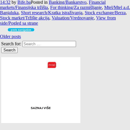
14:32
by
Bife.ba
Posted in
Banking/Bankarstvo
,
Financial
markets/Finansijska tržišta
,
For thinking/Za razmišljanje
,
Mtel/Mtel a.d.
Banjaluka
,
Short research/Kratka istraživanja
,
Stock exchange/Berza
,
Stock market/Tržište akcija
,
Valuation/Vrednovanje
,
View from
side/Pogled sa strane
posts navigation
Older posts
Search for: