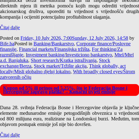
Banjalučka berza investitorima stavlja na raspolaganje nekoliko
direktnih mjera ili metrika pomoću kojih mogu odrediti vrijednost
akcionarskog društva, uporediti tu vrijednost s vrijednošću drugih
kompanija i ocijeniti potencijalnu profitabilnost ulaganja.
Čitaj dalje
Posted on
Friday, 10 July 2026, 7:00
Sunday, 12 July 2026, 14:58
by
Bife.ba
Posted in
Banking/Bankarstvo
,
Corporate finance/Poslovne
finansije
,
Financial markets/Finansijska tržišta
,
For thinking/Za
razmišljanje
,
Investment banking/Investiciono bankarstvo
,
Mtel/Mtel
a.d. Banjaluka
,
Short research/Kratka istraživanja
,
Stock
exchange/Berza
,
Stock market/Tržište akcija
,
Think globally, act
locally/Misli globalno djeluj lokalno
,
With broadly closed eyes/Širom
zatvorenih očiju
Kupon od 5% ili prinos od 5,25%, što je Federacija Bosne i
Hercegovine zapravo platila? – Konačni uvjeti emisije
Dana 28. svibnja Federacija Bosne i Hercegovine objavila je ključne
elemente međunarodne emisije petogodišnjih obveznica u vrijednosti
od 800 milijuna eura, realizirane na Londonskoj burzi. Međutim, tom
objavom postupak emisije još nije bio dovršen.
Čitaj dalje