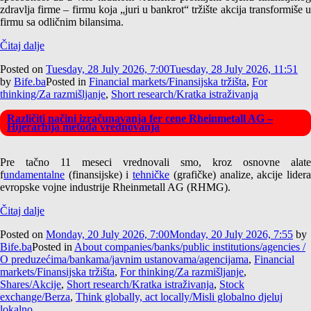
zdravlja firme – firmu koja „juri u bankrot“ tržište akcija transformiše u
firmu sa odličnim bilansima.
Čitaj dalje
Posted on
Tuesday, 28 July 2026, 7:00
Tuesday, 28 July 2026, 11:51
by
Bife.ba
Posted in
Financial markets/Finansijska tržišta
,
For
thinking/Za razmišljanje
,
Short research/Kratka istraživanja
Različiti načini izračunavanja fer cene Rheinmetall AG –
Hijerarhija metoda vrednovanja
Pre tačno 11 meseci vrednovali smo, kroz osnovne alate
f
undamentalne
(finansijske) i
tehničke
(grafičke) analize, akcije lider
evropske vojne industrije Rheinmetall AG (RHMG).
Čitaj dalje
Posted on
Monday, 20 July 2026, 7:00
Monday, 20 July 2026, 7:55
by
Bife.ba
Posted in
About companies/banks/public institutions/agencies /
O preduzećima/bankama/javnim ustanovama/agencijama
,
Financial
markets/Finansijska tržišta
,
For thinking/Za razmišljanje
,
Shares/Akcije
,
Short research/Kratka istraživanja
,
Stock
exchange/Berza
,
Think globally, act locally/Misli globalno djeluj
lokalno