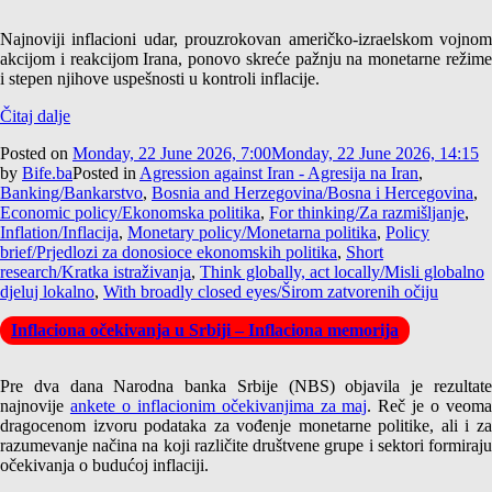
Najnoviji inflacioni udar, prouzrokovan američko-izraelskom vojnom
akcijom i reakcijom Irana, ponovo skreće pažnju na monetarne režime
i stepen njihove uspešnosti u kontroli inflacije.
Čitaj dalje
Posted on
Monday, 22 June 2026, 7:00
Monday, 22 June 2026, 14:15
by
Bife.ba
Posted in
Agression against Iran - Agresija na Iran
,
Banking/Bankarstvo
,
Bosnia and Herzegovina/Bosna i Hercegovina
,
Economic policy/Ekonomska politika
,
For thinking/Za razmišljanje
,
Inflation/Inflacija
,
Monetary policy/Monetarna politika
,
Policy
brief/Prjedlozi za donosioce ekonomskih politika
,
Short
research/Kratka istraživanja
,
Think globally, act locally/Misli globalno
djeluj lokalno
,
With broadly closed eyes/Širom zatvorenih očiju
Inflaciona očekivanja u Srbiji – Inflaciona memorija
Pre dva dana Narodna banka Srbije (NBS) objavila je rezultate
najnovije
ankete o inflacionim očekivanjima za maj
. Reč je o veom
dragocenom izvoru podataka za vođenje monetarne politike, ali i za
razumevanje načina na koji različite društvene grupe i sektori formiraju
očekivanja o budućoj inflaciji.