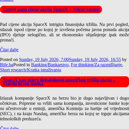
Uzroci pada cijene akcija SpaceX – Zdrav razum
Pad cijene akcija SpaceX intrigira finansijska tržišta. Na prvi pogled,
silazak ispod cijene po kojoj je izvršena početna javna ponuda akcija
(IPO) djeluje nelogično, ali se ekonomsko objašnjenje ipak može
pronaći.
Čitaj dalje
Posted on
Sunday, 19 July 2026, 7:00
Sunday, 19 July 2026, 16:55
by
Bife.ba
Posted in
Banking/Bankarstvo
,
For thinking/Za razmišljanje
,
Short research/Kratka istraživanja
SpaceX kao mjera fleksibilnosti američkog tržišta akcija –
Pravila brzog ulaska
Izlazak kompanije SpaceX na berzu bio je dugo najavljivan i dugo
očekivan. Pripreme su vršili sama kompanija, investicione banke koje
su učestvovale u emisiji, američka Komisija za hartije od vrijednosti
(SEC), i na kraju Nasdaq, američka berza na kojoj se trguje akcijama
tehnoloških preduzeća.
Čitaj dalje