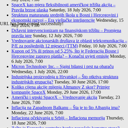
SpaceX kao mjera fleksibilnosti američkog tržišta akcija –
Pravila brzog ulaska
Saturday, 18 July 2026, 7:00
Struktura maturanata srednjih škola u Bosni i Hercegovini i
ekonomski razvoj – Era vještačke inteligencije
Wednesday, 15
URL has been copied successfully!
July 2026, 7:00
Državni intervencionizam na finansijskom tržištu – Promjena
pravila igre
Sunday, 12 July 2026, 7:00
Vrednovanje akcionarskih društava iz oblasti telekomunikacija –
P/E za posljednjih 12 mjeseci (TTM)
Friday, 10 July 2026, 7:00
Kupon od 5% ili prinos od 5,25%, što je Federacija Bosne i
Hercegovine zapravo platila? – Konačni uvjeti emisije
Monday,
6 July 2026, 7:00
Micron Technology Inc. – Sjajni bilansi i prst na obaraču
Wednesday, 1 July 2026, 22:00
Industrijska proizvodnja u Hrvatskoj – Što otkriva struktura
industrijskih grupacija?
Tuesday, 30 June 2026, 17:00
Koliko cijena akcije mijenja Altmanov Z skor? Primjer
kompanije SpaceX
Monday, 29 June 2026, 17:00
Američki i srpski SpaceX – Vrednovanje akcija
Tuesday, 23
June 2026, 7:00
Inflacija na Zapadnom Balkanu – Šta je to što Albanija ima?
Monday, 22 June 2026, 7:00
Inflaciona očekivanja u Srbiji – Inflaciona memorija
Thursday,
18 June 2026, 7:00