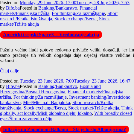
Posted on
Monday, 29 June 2026, 17:00
Tuesday, 28 July 2026, 7:53
by
Bife.ba
Posted in
Banking/Bankarstvo
,
Financial
markets/Finansijska tržišta
,
For thinking/Za razmišljanje
,
Short
research/Kratka istraživanja
,
Stock exchange/Berza
,
Stock
market/Tržište akcija
Američki i srpski SpaceX – Vrednovanje akcija
Pažnju većine ljudi gotovo redovno privlače veliki događaji, jer im
samo praćenje tih velikih događaja daje osjećaj vlastite veličine i
važnosti.
Čitaj dalje
Posted on
Tuesday, 23 June 2026, 7:00
Tuesday, 23 June 2026, 16:47
by
Bife.ba
Posted in
Banking/Bankarstvo
,
Bosnia and
Herzegovina/Bosna i Hercegovina
,
Financial markets/Finansijska
tržišta
,
For thinking/Za razmišljanje
,
Investment banking/Investiciono
bankarstvo
,
Mtel/Mtel a.d. Banjaluka
,
Short research/Kratka
istraživanja
,
Stock exchange/Berza
,
Stock market/Tržište akcija
,
Think
globally, act locally/Misli globalno djeluj lokalno
,
With broadly closed
eyes/Širom zatvorenih očiju
Inflacija na Zapadnom Balkanu – Šta je to što Albanija ima?