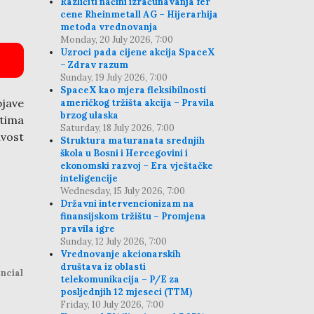
Različiti načini izračunavanja fer
cene Rheinmetall AG – Hijerarhija
metoda vrednovanja
Monday, 20 July 2026, 7:00
Uzroci pada cijene akcija SpaceX
– Zdrav razum
Sunday, 19 July 2026, 7:00
SpaceX kao mjera fleksibilnosti
jave
američkog tržišta akcija – Pravila
brzog ulaska
štima
Saturday, 18 July 2026, 7:00
ivost
Struktura maturanata srednjih
škola u Bosni i Hercegovini i
ekonomski razvoj – Era vještačke
inteligencije
Wednesday, 15 July 2026, 7:00
Državni intervencionizam na
finansijskom tržištu – Promjena
pravila igre
Sunday, 12 July 2026, 7:00
Vrednovanje akcionarskih
društava iz oblasti
ncial
telekomunikacija – P/E za
posljednjih 12 mjeseci (TTM)
Friday, 10 July 2026, 7:00