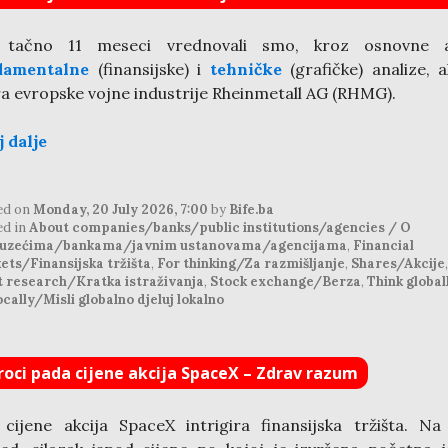
 tačno 11 meseci vrednovali smo, kroz osnovne a
damentalne
(finansijske) i
tehničke
(grafičke) analize, a
ra evropske vojne industrije Rheinmetall AG (RHMG).
j dalje
ed on
Monday, 20 July 2026, 7:00
by
Bife.ba
ed in
About companies/banks/public institutions/agencies / O
uzećima/bankama/javnim ustanovama/agencijama
,
Financial
ets/Finansijska tržišta
,
For thinking/Za razmišljanje
,
Shares/Akcije
,
t research/Kratka istraživanja
,
Stock exchange/Berza
,
Think globall
ocally/Misli globalno djeluj lokalno
roci pada cijene akcija SpaceX – Zdrav razum
cijene akcija SpaceX intrigira finansijska tržišta. Na