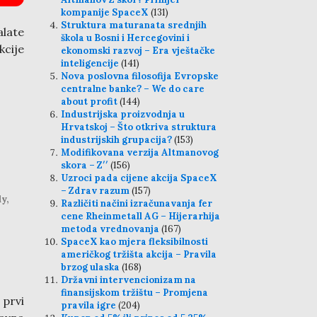
kompanije SpaceX
(131)
Struktura maturanata srednjih
late
škola u Bosni i Hercegovini i
kcije
ekonomski razvoj – Era vještačke
inteligencije
(141)
Nova poslovna filosofija Evropske
centralne banke? – We do care
about profit
(144)
Industrijska proizvodnja u
Hrvatskoj – Što otkriva struktura
industrijskih grupacija?
(153)
Modifikovana verzija Altmanovog
skora – Z′′
(156)
Uzroci pada cijene akcija SpaceX
– Zdrav razum
(157)
y,
Različiti načini izračunavanja fer
cene Rheinmetall AG – Hijerarhija
metoda vrednovanja
(167)
SpaceX kao mjera fleksibilnosti
američkog tržišta akcija – Pravila
brzog ulaska
(168)
Državni intervencionizam na
finansijskom tržištu – Promjena
 prvi
pravila igre
(204)