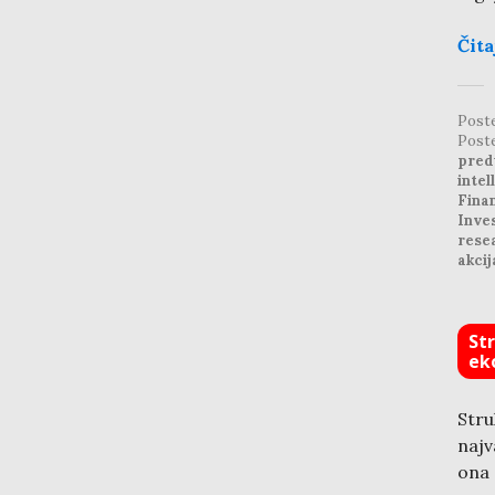
Čita
Post
Post
pred
intel
Finan
Inve
rese
akcij
St
ek
Str
najv
ona 