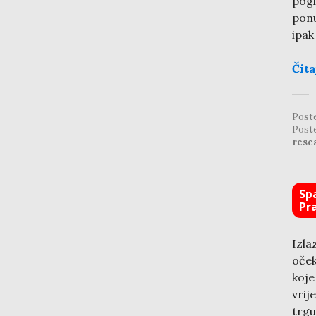
pogl
ponu
ipak
Čita
Post
Post
rese
Sp
Pr
Izla
oček
koje
vrij
trgu