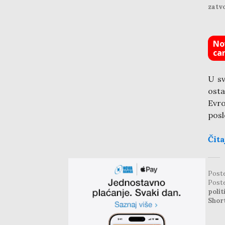
zatvo
No
ca
U sv
osta
Evro
posl
Čita
Post
Post
polit
Shor