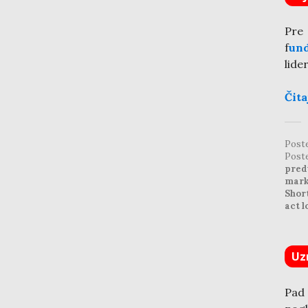
Pre
f
un
lide
Čita
Post
Post
pred
mark
Shor
act l
Uz
Pad 