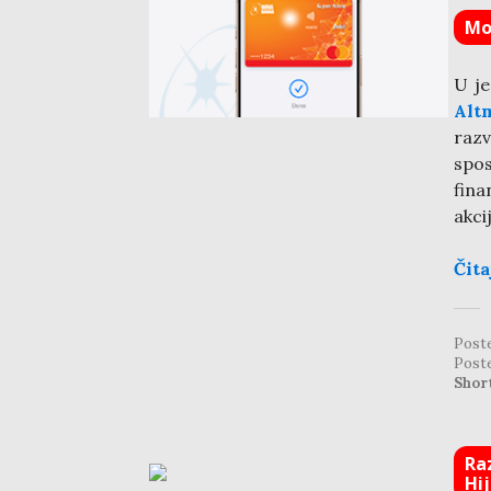
Mo
U je
Alt
razv
spo
fina
akci
Čita
Post
Post
Shor
Ra
Hi