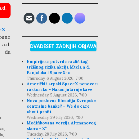
.d.
eX –
nosno
 a.d.
DVADESET ZADNJIH OBJAVA
e da
Empirijska potvrda različitog
tržišnog rizika akcija Mtela a.d.
Banjaluka i SpaceX-a
Thursday, 6 August 2026, 7:00
Američki i srpski SpaceX ponovo u
raskoraku – Nakon jutarnje kave
Wednesday, 5 August 2026, 7:00
Nova poslovna filosofija Evropske
centralne banke? – We do care
about profit
Wednesday, 29 July 2026, 7:00
a
Modifikovana verzija Altmanovog
skora – Z′′
za
,
Tuesday, 28 July 2026, 7:00
luj