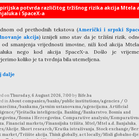
irijska potvrda različitog tržišnog rizika akcija Mtela a
njaluka i SpaceX-a
ednom od prethodnih tekstova (
Američki i srpski Spac
dnovanje akcija
) iznijeli smo stav da je tržišni rizik, od
k od smanjenja vrijednosti imovine, niži kod akcija Mtela
jaluka nego kod akcija SpaceX-a. Došlo je vrijem
jerimo koliko je ta tvrdnja bila utemeljena.
j dalje
ed on
Thursday, 6 August 2026, 7:00
by
Bife.ba
ed in
About companies/banks/public institutions/agencies / O
uzećima/bankama/javnim ustanovama/agencijama
,
Artificial
ligence/Vještačka inteligencija
,
Banking/Bankarstvo
,
Bosnia and
egovina/Bosna i Hercegovina
,
Comparative analysis/Komparativn
za
,
Financial markets/Finansijska tržišta
,
Mtel/Mtel a.d. Banjaluka
,
es/Akcije
,
Short research/Kratka istraživanja
,
Stock exchange/Ber
k market/Tržište akcija
,
Think globally, act locally/Misli globalno dje