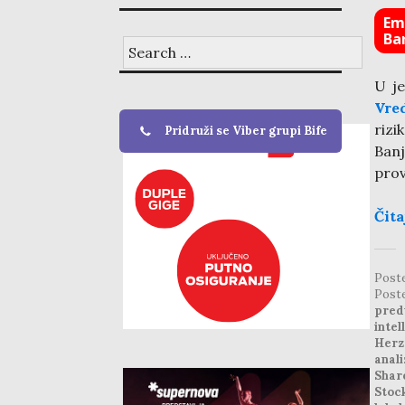
Emp
Ba
Search
for:
U j
Vre
rizi
Pridruži se Viber grupi Bife
Ban
prov
Čita
Post
Post
pred
intel
Herz
anali
Shar
Stoc