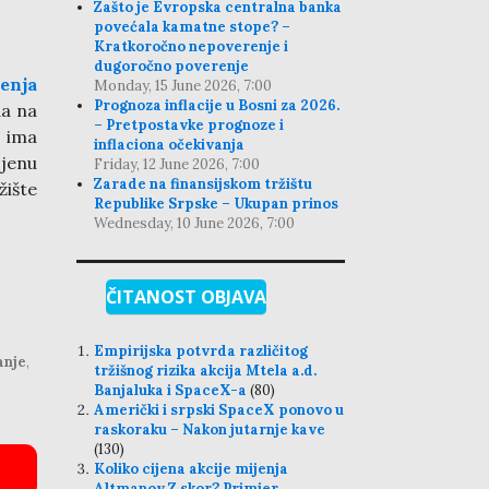
Zašto je Evropska centralna banka
povećala kamatne stope? –
Kratkoročno nepoverenje i
dugoročno poverenje
jenja
Monday, 15 June 2026, 7:00
Prognoza inflacije u Bosni za 2026.
da na
– Pretpostavke prognoze i
e ima
inflaciona očekivanja
jenu
Friday, 12 June 2026, 7:00
Zarade na finansijskom tržištu
žište
Republike Srpske – Ukupan prinos
Wednesday, 10 June 2026, 7:00
ČITANOST OBJAVA
Empirijska potvrda različitog
anje
,
tržišnog rizika akcija Mtela a.d.
Banjaluka i SpaceX-a
(80)
Američki i srpski SpaceX ponovo u
raskoraku – Nakon jutarnje kave
(130)
Koliko cijena akcije mijenja
Altmanov Z skor? Primjer