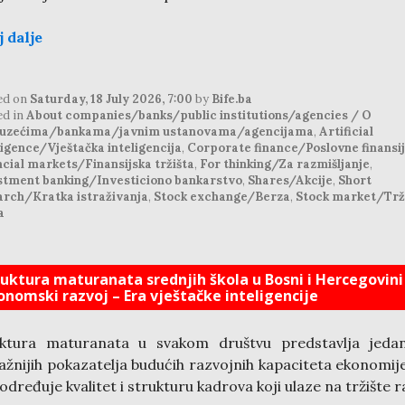
j dalje
ed on
Saturday, 18 July 2026, 7:00
by
Bife.ba
ed in
About companies/banks/public institutions/agencies / O
uzećima/bankama/javnim ustanovama/agencijama
,
Artificial
ligence/Vještačka inteligencija
,
Corporate finance/Poslovne finansi
cial markets/Finansijska tržišta
,
For thinking/Za razmišljanje
,
stment banking/Investiciono bankarstvo
,
Shares/Akcije
,
Short
arch/Kratka istraživanja
,
Stock exchange/Berza
,
Stock market/Trž
a
ruktura maturanata srednjih škola u Bosni i Hercegovini 
onomski razvoj – Era vještačke inteligencije
uktura maturanata u svakom društvu predstavlja jeda
ažnijih pokazatelja budućih razvojnih kapaciteta ekonomije
određuje kvalitet i strukturu kadrova koji ulaze na tržište r