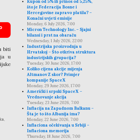
Kupon od 5% ili prinos od 5,25%,
što je Federacija Bosne i
Hercegovine zapravo platila? –
Konačni uvjeti emisije
Monday, 6 July 2026, 7:00
o
Micron Technology Inc. – Sjajni
bilansi i prst na obaraču
Wednesday, 1 July 2026, 22:00
Industrijska proizvodnja u
 biti
Hrvatskoj – Što otkriva struktura
lja u
industrijskih grupacija?
Tuesday, 30 June 2026, 17:00
ijske
Koliko cijena akcije mijenja
Altmanov Z skor? Primjer
kompanije SpaceX
Monday, 29 June 2026, 17:00
Američki i srpski SpaceX –
Vrednovanje akcija
Tuesday, 23 June 2026, 7:00
Inflacija na Zapadnom Balkanu –
Šta je to što Albanija ima?
ka
,
Monday, 22 June 2026, 7:00
Inflaciona očekivanja u Srbiji –
Inflaciona memorija
Thursday, 18 June 2026, 7:00