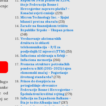
javna
Kupon od 5% ili prinos od 5,25%,
što je Federacija Bosne i
jenje
Hercegovine zapravo platila? –
Konačni uvjeti emisije
(229)
Micron Technology Inc. – Sjajni
bilansi i prst na obaraču
(231)
Zarade na finansijskom tržištu
Republike Srpske – Ukupan prinos
(248)
Vrednovanje akcionarskih
društava iz oblasti
telekomunikacija – P/E za
posljednjih 12 mjeseci (TTM)
(251)
Inflaciona očekivanja u Srbiji –
Inflaciona memorija
(266)
Promena strukture potrošačkih
pondera u BiH (2015–2025) i njen
ekonomski značaj – Pogoršanje
životnog standarda?
(270)
 dugo
Prinos do dospijeća na
petogodišnje obveznice
banke
Federacije Bosne i Hercegovine –
je od
Špekulativni kreditni rejting
(279)
oj se
Inflacija na Zapadnom Balkanu –
Šta je to što Albanija ima?
(287)