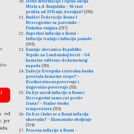
Javne informacije i cijena akcija
Mtela a.d. Banjaluka – Ni rast
profita od 33% nije dovoljan?
(295)
Budžet Federacije Bosne i
Hercegovine za početnike –
Fiskalna enigma
(297)
Superkor inflacija u Bosni –
Inflacija tražnje i inflacija ponude
(303)
je
,
Emisije obveznica Republike
Srpske na Londonskoj berzi – Od
kamatne odbrane do kamatnog
ište
napada
(311)
Zašto je Evropska centralna banka
povećala kamatne stope? –
Kratkoročno nepoverenje i
dugoročno poverenje
(311)
i
Da li je uzrok inflacije u Bosni i
Hercegovini samo rat protiv
Irana? – Stalno visoka
temperatura
(313)
n od
Da li se i kako se u Bosni inflacija
ukorenila? – Ekonomsko oboljenje
, jer
(324)
ada.
Procena inflacije u Bosni –