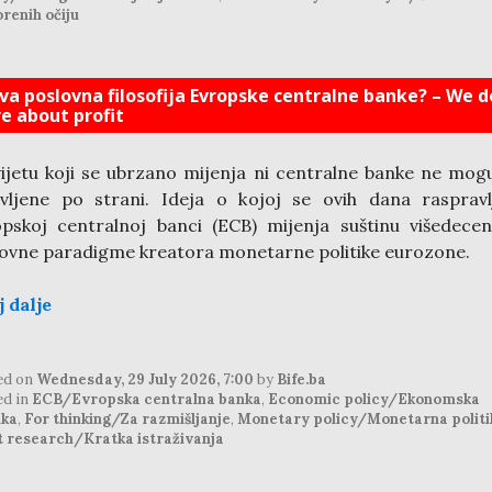
renih očiju
va poslovna filosofija Evropske centralne banke? – We d
re about profit
ijetu koji se ubrzano mijenja ni centralne banke ne mogu
vljene po strani. Ideja o kojoj se ovih dana rasprav
pskoj centralnoj banci (ECB) mijenja suštinu višedecen
ovne paradigme kreatora monetarne politike eurozone.
j dalje
ed on
Wednesday, 29 July 2026, 7:00
by
Bife.ba
ed in
ECB/Evropska centralna banka
,
Economic policy/Ekonomska
ika
,
For thinking/Za razmišljanje
,
Monetary policy/Monetarna politi
t research/Kratka istraživanja