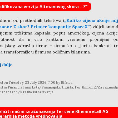
difikovana verzija Altmanovog skora – Z′′
dnom od prethodnih tekstova (
„Koliko cijena akcije mi
manov Z skor? Primjer kompanije SpaceX“
) vidjeli smo 
ijenim tržištima kapitala, poput američkog, cijena akcij
sobnost da u vrlo kratkom vremenu promijeni oc
nsijskog zdravlja firme – firmu koja „juri u bankrot“ tr
ja transformiše u firmu sa odličnim bilansima.
j dalje
ed on
Tuesday, 28 July 2026, 7:00
by
Bife.ba
ed in
Financial markets/Finansijska tržišta
,
For thinking/Za razmišlj
t research/Kratka istraživanja
zličiti načini izračunavanja fer cene Rheinmetall AG –
jerarhija metoda vrednovanja