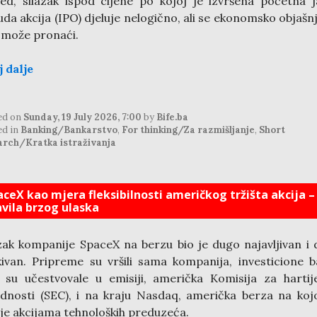
ed, silazak ispod cijene po kojoj je izvršena početna 
da akcija (IPO) djeluje nelogično, ali se ekonomsko objašn
 može pronaći.
j dalje
ed on
Sunday, 19 July 2026, 7:00
by
Bife.ba
ed in
Banking/Bankarstvo
,
For thinking/Za razmišljanje
,
Short
arch/Kratka istraživanja
aceX kao mjera fleksibilnosti američkog tržišta akcija –
avila brzog ulaska
zak kompanije SpaceX na berzu bio je dugo najavljivan i
ivan. Pripreme su vršili sama kompanija, investicione 
 su učestvovale u emisiji, američka Komisija za harti
ednosti (SEC), i na kraju Nasdaq, američka berza na koj
je akcijama tehnoloških preduzeća.