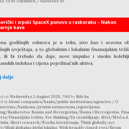
no
,
To be continued / Nastaviće se
erički i srpski SpaceX ponovo u raskoraku – Nakon
tarnje kave
ona godišnjih odmora je u toku, isto kao i sezona ob
šnjih izvještaja, a to globalnim i lokalnim finansijskim trži
, ili bi trebalo da daje, nove impulse i visoku koleblj
anskih indeksa i cijena pojedinačnih aktiva.
j dalje
ed on
Wednesday, 5 August 2026, 7:00
by
Bife.ba
ed in
About companies/banks/public institutions/agencies / O
uzećima/bankama/javnim ustanovama/agencijama
,
ing/Bankarstvo
,
Bosnia and Herzegovina/Bosna i Hercegovina
,
Fina
ets/Finansijska tržišta
,
For thinking/Za razmišljanje
,
Mtel/Mtel a.d.
aluka
,
Short research/Kratka istraživanja
,
Think globally, act
ly/Misli globalno djeluj lokalno
,
With broadly closed eyes/Širom