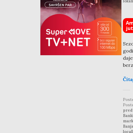
lokal
Am
ju
Sez
godi
daje
berz
Čita
Post
Post
pred
Bank
mark
Banj
local