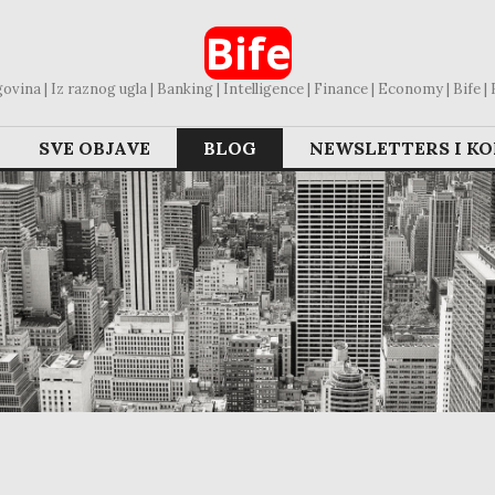
Bife
vina | Iz raznog ugla | Banking | Intelligence | Finance | Economy | Bife | Bl
SVE OBJAVE
BLOG
NEWSLETTERS I K