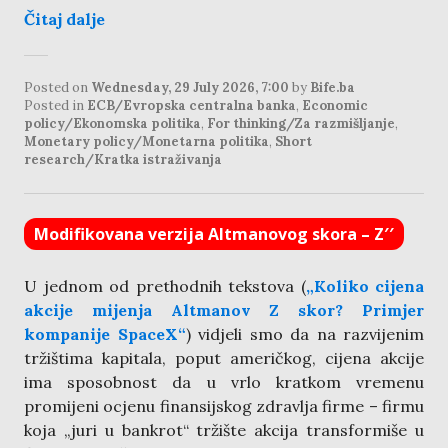
Čitaj dalje
Posted on
Wednesday, 29 July 2026, 7:00
by
Bife.ba
Posted in
ECB/Evropska centralna banka
,
Economic
policy/Ekonomska politika
,
For thinking/Za razmišljanje
,
Monetary policy/Monetarna politika
,
Short
research/Kratka istraživanja
Modifikovana verzija Altmanovog skora – Z′′
U jednom od prethodnih tekstova (
„Koliko cijena
akcije mijenja Altmanov Z skor? Primjer
kompanije SpaceX“
) vidjeli smo da na razvijenim
tržištima kapitala, poput američkog, cijena akcije
ima sposobnost da u vrlo kratkom vremenu
promijeni ocjenu finansijskog zdravlja firme – firmu
koja „juri u bankrot“ tržište akcija transformiše u