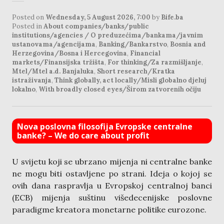
Posted on
Wednesday, 5 August 2026, 7:00
by
Bife.ba
Posted in
About companies/banks/public
institutions/agencies / O preduzećima/bankama/javnim
ustanovama/agencijama
,
Banking/Bankarstvo
,
Bosnia and
Herzegovina/Bosna i Hercegovina
,
Financial
markets/Finansijska tržišta
,
For thinking/Za razmišljanje
,
Mtel/Mtel a.d. Banjaluka
,
Short research/Kratka
istraživanja
,
Think globally, act locally/Misli globalno djeluj
lokalno
,
With broadly closed eyes/Širom zatvorenih očiju
Nova poslovna filosofija Evropske centralne
banke? – We do care about profit
U svijetu koji se ubrzano mijenja ni centralne banke
ne mogu biti ostavljene po strani. Ideja o kojoj se
ovih dana raspravlja u Evropskoj centralnoj banci
(ECB) mijenja suštinu višedecenijske poslovne
paradigme kreatora monetarne politike eurozone.