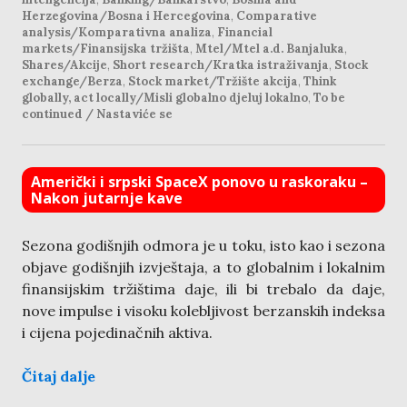
Herzegovina/Bosna i Hercegovina
,
Comparative
analysis/Komparativna analiza
,
Financial
markets/Finansijska tržišta
,
Mtel/Mtel a.d. Banjaluka
,
Shares/Akcije
,
Short research/Kratka istraživanja
,
Stock
exchange/Berza
,
Stock market/Tržište akcija
,
Think
globally, act locally/Misli globalno djeluj lokalno
,
To be
continued / Nastaviće se
Američki i srpski SpaceX ponovo u raskoraku –
Nakon jutarnje kave
Sezona godišnjih odmora je u toku, isto kao i sezona
objave godišnjih izvještaja, a to globalnim i lokalnim
finansijskim tržištima daje, ili bi trebalo da daje,
nove impulse i visoku kolebljivost berzanskih indeksa
i cijena pojedinačnih aktiva.
Čitaj dalje