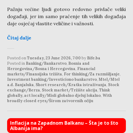
Pažnju većine ljudi gotovo redovno privlače veliki
događaji, jer im samo praćenje tih velikih događaja
daje osjećaj vlastite veličine i važnosti.
Čitaj dalje
Posted on
Tuesday, 23 June 2026, 7:00
by
Bife.ba
Posted in
Banking/Bankarstvo
,
Bosnia and
Herzegovina/Bosna i Hercegovina
,
Financial
markets/Finansijska tržišta
,
For thinking/Za razmišljanje
,
Investment banking/Investiciono bankarstvo
,
Mtel/Mtel
a.d. Banjaluka
,
Short research/Kratka istraživanja
,
Stock
exchange/Berza
,
Stock market/Tržište akcija
,
Think
globally, act locally/Misli globalno djeluj lokalno
,
With
broadly closed eyes/Širom zatvorenih očiju
Inflacija na Zapadnom Balkanu – Šta je to što
Albanija ima?