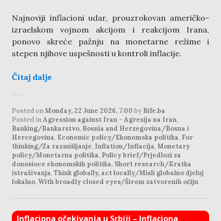
Najnoviji inflacioni udar, prouzrokovan američko-
izraelskom vojnom akcijom i reakcijom Irana,
ponovo skreće pažnju na monetarne režime i
stepen njihove uspešnosti u kontroli inflacije.
Čitaj dalje
Posted on
Monday, 22 June 2026, 7:00
by
Bife.ba
Posted in
Agression against Iran - Agresija na Iran
,
Banking/Bankarstvo
,
Bosnia and Herzegovina/Bosna i
Hercegovina
,
Economic policy/Ekonomska politika
,
For
thinking/Za razmišljanje
,
Inflation/Inflacija
,
Monetary
policy/Monetarna politika
,
Policy brief/Prjedlozi za
donosioce ekonomskih politika
,
Short research/Kratka
istraživanja
,
Think globally, act locally/Misli globalno djeluj
lokalno
,
With broadly closed eyes/Širom zatvorenih očiju
Inflaciona očekivanja u Srbiji – Inflaciona