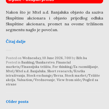
Nakon što je Mtel a.d. Banjaluka objavio da saziva
Skupštinu akcionara i objavio prijedlog odluka
Skupštine akcionara, promet na ovome tržišnom
segmentu naglo je povećan.
Čitaj dalje
Posted on
Wednesday, 10 June 2026, 7:00
by
Bife.ba
Posted in
Banking/Bankarstvo
,
Financial
markets/Finansijska tržišta
,
For thinking/Za razmišljanje
,
Mtel/Mtel a.d. Banjaluka
,
Short research/Kratka
istraživanja
,
Stock exchange/Berza
,
Stock market/Tržište
akcija
,
Valuation/Vrednovanje
,
View from side/Pogled sa
strane
posts
Older posts
navigation