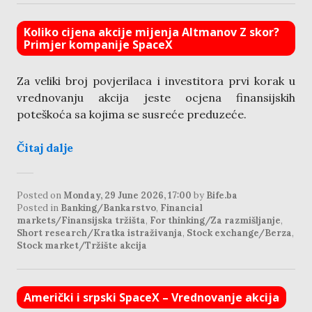
Koliko cijena akcije mijenja Altmanov Z skor?
Primjer kompanije SpaceX
Za veliki broj povjerilaca i investitora prvi korak u
vrednovanju akcija jeste ocjena finansijskih
poteškoća sa kojima se susreće preduzeće.
Čitaj dalje
Posted on
Monday, 29 June 2026, 17:00
by
Bife.ba
Posted in
Banking/Bankarstvo
,
Financial
markets/Finansijska tržišta
,
For thinking/Za razmišljanje
,
Short research/Kratka istraživanja
,
Stock exchange/Berza
,
Stock market/Tržište akcija
Američki i srpski SpaceX – Vrednovanje akcija