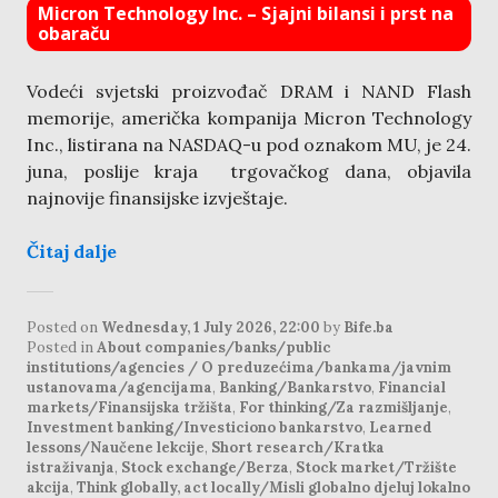
Micron Technology Inc. – Sjajni bilansi i prst na
obaraču
Vodeći svjetski proizvođač DRAM i NAND Flash
memorije, američka kompanija Micron Technology
Inc., listirana na NASDAQ-u pod oznakom MU, je 24.
juna, poslije kraja trgovačkog dana, objavila
najnovije finansijske izvještaje.
Čitaj dalje
Posted on
Wednesday, 1 July 2026, 22:00
by
Bife.ba
Posted in
About companies/banks/public
institutions/agencies / O preduzećima/bankama/javnim
ustanovama/agencijama
,
Banking/Bankarstvo
,
Financial
markets/Finansijska tržišta
,
For thinking/Za razmišljanje
,
Investment banking/Investiciono bankarstvo
,
Learned
lessons/Naučene lekcije
,
Short research/Kratka
istraživanja
,
Stock exchange/Berza
,
Stock market/Tržište
akcija
,
Think globally, act locally/Misli globalno djeluj lokalno