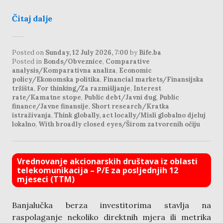
Čitaj dalje
Posted on
Sunday, 12 July 2026, 7:00
by
Bife.ba
Posted in
Bonds/Obveznice
,
Comparative
analysis/Komparativna analiza
,
Economic
policy/Ekonomska politika
,
Financial markets/Finansijska
tržišta
,
For thinking/Za razmišljanje
,
Interest
rate/Kamatne stope
,
Public debt/Javni dug
,
Public
finance/Javne finansije
,
Short research/Kratka
istraživanja
,
Think globally, act locally/Misli globalno djeluj
lokalno
,
With broadly closed eyes/Širom zatvorenih očiju
Vrednovanje akcionarskih društava iz oblasti
telekomunikacija – P/E za posljednjih 12
mjeseci (TTM)
Banjalučka berza investitorima stavlja na
raspolaganje nekoliko direktnih mjera ili metrika