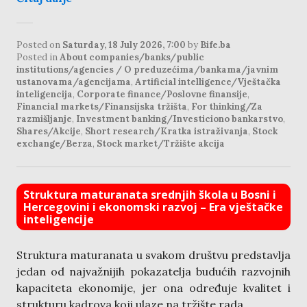
Posted on
Saturday, 18 July 2026, 7:00
by
Bife.ba
Posted in
About companies/banks/public
institutions/agencies / O preduzećima/bankama/javnim
ustanovama/agencijama
,
Artificial intelligence/Vještačka
inteligencija
,
Corporate finance/Poslovne finansije
,
Financial markets/Finansijska tržišta
,
For thinking/Za
razmišljanje
,
Investment banking/Investiciono bankarstvo
,
Shares/Akcije
,
Short research/Kratka istraživanja
,
Stock
exchange/Berza
,
Stock market/Tržište akcija
Struktura maturanata srednjih škola u Bosni i
Hercegovini i ekonomski razvoj – Era vještačke
inteligencije
Struktura maturanata u svakom društvu predstavlja
jedan od najvažnijih pokazatelja budućih razvojnih
kapaciteta ekonomije, jer ona određuje kvalitet i
strukturu kadrova koji ulaze na tržište rada.