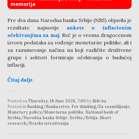
memorija
Pre dva dana Narodna banka Srbije (NBS) objavila je
rezultate najnovije
ankete o inflacionim
očekivanjima za maj
. Reč je o veoma dragocenom
izvoru podataka za vođenje monetarne politike, ali i
za razumevanje načina na koji različite društvene
grupe i sektori formiraju očekivanja o budućoj
inflaciji.
Čitaj dalje
Posted on
Thursday, 18 June 2026, 7:00
by
Bife.ba
Posted in
Banking/Bankarstvo
,
For thinking/Za razmišljanje
,
Monetary policy/Monetarna politika
,
National bank of
Serbia/Narodna banka Srbije
,
Serbia/Srbija
,
Short
research/Kratka istraživanja