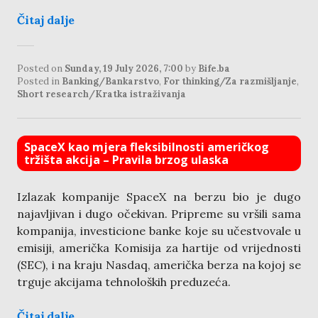
Čitaj dalje
Posted on
Sunday, 19 July 2026, 7:00
by
Bife.ba
Posted in
Banking/Bankarstvo
,
For thinking/Za razmišljanje
,
Short research/Kratka istraživanja
SpaceX kao mjera fleksibilnosti američkog
tržišta akcija – Pravila brzog ulaska
Izlazak kompanije SpaceX na berzu bio je dugo
najavljivan i dugo očekivan. Pripreme su vršili sama
kompanija, investicione banke koje su učestvovale u
emisiji, američka Komisija za hartije od vrijednosti
(SEC), i na kraju Nasdaq, američka berza na kojoj se
trguje akcijama tehnoloških preduzeća.
Čitaj dalje