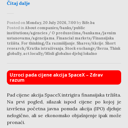
Čitaj dalje
Posted on
Monday, 20 July 2026, 7:00
by
Bife.ba
Posted in
About companies/banks/public
institutions/agencies / O preduzećima/bankama/javnim
ustanovama/agencijama
,
Financial markets/Finansijska
tržišta
,
For thinking/Za razmišljanje
,
Shares/Akcije
,
Short
research/Kratka istraživanja
,
Stock exchange/Berza
,
Think
globally, act locally/Misli globalno djeluj lokalno
Uzroci pada cijene akcija SpaceX – Zdrav
razum
Pad cijene akcija SpaceX intrigira finansijska tržišta.
Na prvi pogled, silazak ispod cijene po kojoj je
izvršena početna javna ponuda akcija (IPO) djeluje
nelogično, ali se ekonomsko objašnjenje ipak može
pronaći.