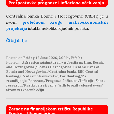
Pretpostavke prognoze i inflaciona očekivanja
Centralna banka Bosne i Hercegovine (CBBH) je u
svom
prolećnom krugu makroekonomskih
projekcija
istakla nekoliko ključnih poruka.
Čitaj dalje
Posted on
Friday, 12 June 2026, 7:00
by
Bife.ba
Posted in
Agression against Iran - Agresija na Iran
,
Bosnia
and Herzegovina/Bosna i Hercegovina
,
Central Bank of
Bosnia and Herzegovina/Centralna banka BiH
,
Central
banking/Centralno bankarstvo
,
For thinking/Za
razmišljanje
,
Forecast/Prognoza
,
Inflation/Inflacija
,
Short
research/Kratka istraživanja
,
With broadly closed eyes/
Širom zatvorenih očiju
Zarade na finansijskom tržištu Republike
Srpske – Ukupan prinos