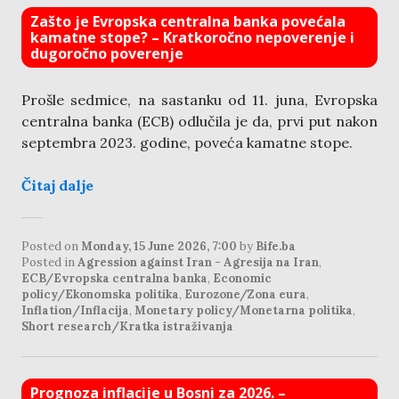
Zašto je Evropska centralna banka povećala
kamatne stope? – Kratkoročno nepoverenje i
dugoročno poverenje
Prošle sedmice, na sastanku od 11. juna, Evropska
centralna banka (ECB) odlučila je da, prvi put nakon
septembra 2023. godine, poveća kamatne stope.
Čitaj dalje
Posted on
Monday, 15 June 2026, 7:00
by
Bife.ba
Posted in
Agression against Iran - Agresija na Iran
,
ECB/Evropska centralna banka
,
Economic
policy/Ekonomska politika
,
Eurozone/Zona eura
,
Inflation/Inflacija
,
Monetary policy/Monetarna politika
,
Short research/Kratka istraživanja
Prognoza inflacije u Bosni za 2026. –