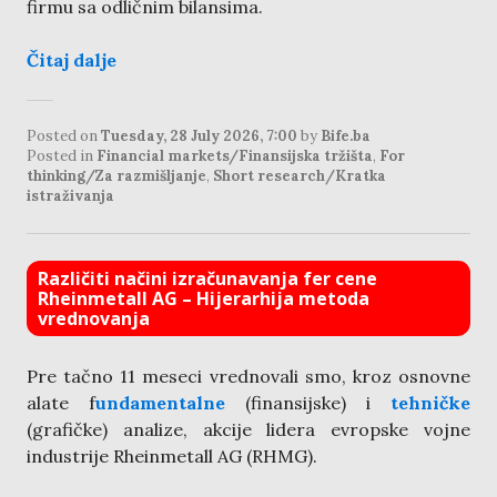
firmu sa odličnim bilansima.
Čitaj dalje
Posted on
Tuesday, 28 July 2026, 7:00
by
Bife.ba
Posted in
Financial markets/Finansijska tržišta
,
For
thinking/Za razmišljanje
,
Short research/Kratka
istraživanja
Različiti načini izračunavanja fer cene
Rheinmetall AG – Hijerarhija metoda
vrednovanja
Pre tačno 11 meseci vrednovali smo, kroz osnovne
alate f
undamentalne
(finansijske) i
tehničke
(grafičke) analize, akcije lidera evropske vojne
industrije Rheinmetall AG (RHMG).