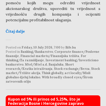
pomoću kojih mogu odrediti vrijednost
akcionarskog društva, uporediti tu vrijednost s
vrijednošću drugih kompanija i ocijeniti
potencijalnu profitabilnost ulaganja.
Čitaj dalje
Posted on
Friday, 10 July 2026, 7:00
by
Bife.ba
Posted in
Banking/Bankarstvo
,
Corporate finance/Poslovne
finansije
,
Financial markets/Finansijska tržišta
,
For
thinking/Za razmišljanje
,
Investment banking/Investiciono
bankarstvo
,
Mtel/Mtel a.d. Banjaluka
,
Short
research/Kratka istraživanja
,
Stock exchange/Berza
,
Stock
market/Tržište akcija
,
Think globally, act locally/Misli
globalno djeluj lokalno
,
With broadly closed eyes/Širom
zatvorenih očiju
Kupon od 5% ili prinos od 5,25%, što je
Federacija Bosne i Hercegovine zapravo