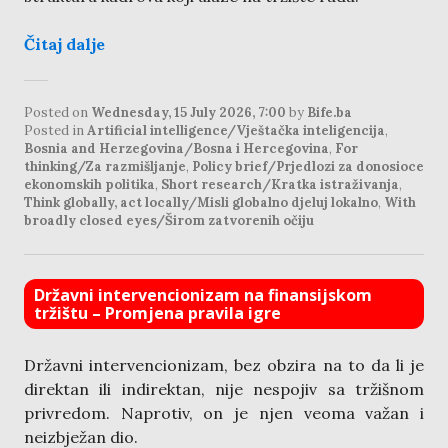
Čitaj dalje
Posted on
Wednesday, 15 July 2026, 7:00
by
Bife.ba
Posted in
Artificial intelligence/Vještačka inteligencija
,
Bosnia and Herzegovina/Bosna i Hercegovina
,
For
thinking/Za razmišljanje
,
Policy brief/Prjedlozi za donosioce
ekonomskih politika
,
Short research/Kratka istraživanja
,
Think globally, act locally/Misli globalno djeluj lokalno
,
With
broadly closed eyes/Širom zatvorenih očiju
Državni intervencionizam na finansijskom
tržištu – Promjena pravila igre
Državni intervencionizam, bez obzira na to da li je
direktan ili indirektan, nije nespojiv sa tržišnom
privredom. Naprotiv, on je njen veoma važan i
neizbježan dio.