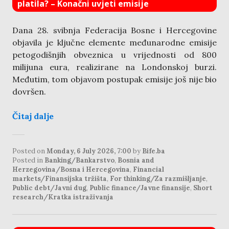
platila? – Konačni uvjeti emisije
Dana 28. svibnja Federacija Bosne i Hercegovine
objavila je ključne elemente međunarodne emisije
petogodišnjih obveznica u vrijednosti od 800
milijuna eura, realizirane na Londonskoj burzi.
Međutim, tom objavom postupak emisije još nije bio
dovršen.
Čitaj dalje
Posted on
Monday, 6 July 2026, 7:00
by
Bife.ba
Posted in
Banking/Bankarstvo
,
Bosnia and
Herzegovina/Bosna i Hercegovina
,
Financial
markets/Finansijska tržišta
,
For thinking/Za razmišljanje
,
Public debt/Javni dug
,
Public finance/Javne finansije
,
Short
research/Kratka istraživanja