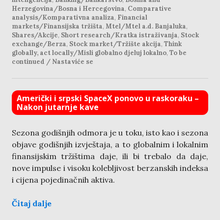
Herzegovina/Bosna i Hercegovina
,
Comparative
analysis/Komparativna analiza
,
Financial
markets/Finansijska tržišta
,
Mtel/Mtel a.d. Banjaluka
,
Shares/Akcije
,
Short research/Kratka istraživanja
,
Stock
exchange/Berza
,
Stock market/Tržište akcija
,
Think
globally, act locally/Misli globalno djeluj lokalno
,
To be
continued / Nastaviće se
Američki i srpski SpaceX ponovo u raskoraku –
Nakon jutarnje kave
Sezona godišnjih odmora je u toku, isto kao i sezona
objave godišnjih izvještaja, a to globalnim i lokalnim
finansijskim tržištima daje, ili bi trebalo da daje,
nove impulse i visoku kolebljivost berzanskih indeksa
i cijena pojedinačnih aktiva.
Čitaj dalje