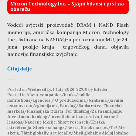
Micron Technology Inc. – Sjajni bilansi i prst na
obaraču
Vodeći svjetski proizvođač DRAM i NAND Flash
memorije, američka kompanija Micron Technology
Inc., listirana na NASDAQ-u pod oznakom MU, je 24.
juna, poslije kraja trgovačkog dana, objavila
najnovije finansijske izvještaje.
Čitaj dalje
Posted on
Wednesday, 1 July 2026, 22:00
by
Bife.ba
Posted in
About companies/banks/public
institutions/agencies / O preduzećima/bankama/javnim
ustanovama/agencijama
,
Banking/Bankarstvo
,
Financial
markets/Finansijska tržišta
,
For thinking/Za razmišljanje
,
Investment banking/Investiciono bankarstvo
,
Learned
lessons/Naučene lekcije
,
Short research/Kratka
istraživanja
,
Stock exchange/Berza
,
Stock market/Tržište
akcija
,
Think globally, act locally/Misli globalno djeluj lokalno