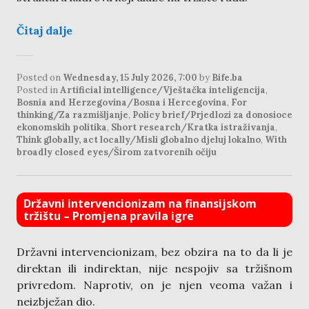
Čitaj dalje
Posted on
Wednesday, 15 July 2026, 7:00
by
Bife.ba
Posted in
Artificial intelligence/Vještačka inteligencija
,
Bosnia and Herzegovina/Bosna i Hercegovina
,
For
thinking/Za razmišljanje
,
Policy brief/Prjedlozi za donosioce
ekonomskih politika
,
Short research/Kratka istraživanja
,
Think globally, act locally/Misli globalno djeluj lokalno
,
With
broadly closed eyes/Širom zatvorenih očiju
Državni intervencionizam na finansijskom
tržištu – Promjena pravila igre
Državni intervencionizam, bez obzira na to da li je
direktan ili indirektan, nije nespojiv sa tržišnom
privredom. Naprotiv, on je njen veoma važan i
neizbježan dio.