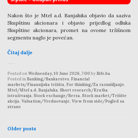
Nakon što je Mtel a.d. Banjaluka objavio da saziva
Skupštinu akcionara i objavio prijedlog odluka
Skupštine akcionara, promet na ovome tržišnom
segmentu naglo je povećan.
Čitaj dalje
Posted on
Wednesday, 10 June 2026, 7:00
by
Bife.ba
Posted in
Banking/Bankarstvo
,
Financial
markets/Finansijska tržišta
,
For thinking/Za razmišljanje
,
Mtel/Mtel a.d. Banjaluka
,
Short research/Kratka
istraživanja
,
Stock exchange/Berza
,
Stock market/Tržište
akcija
,
Valuation/Vrednovanje
,
View from side/Pogled sa
strane
posts
Older posts
navigation