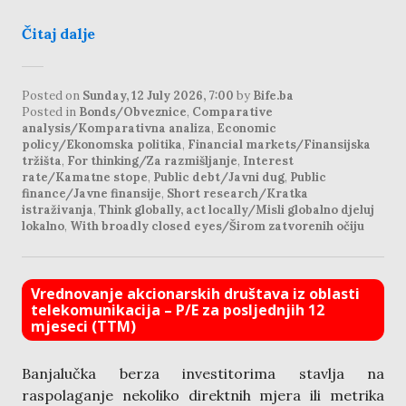
Čitaj dalje
Posted on
Sunday, 12 July 2026, 7:00
by
Bife.ba
Posted in
Bonds/Obveznice
,
Comparative
analysis/Komparativna analiza
,
Economic
policy/Ekonomska politika
,
Financial markets/Finansijska
tržišta
,
For thinking/Za razmišljanje
,
Interest
rate/Kamatne stope
,
Public debt/Javni dug
,
Public
finance/Javne finansije
,
Short research/Kratka
istraživanja
,
Think globally, act locally/Misli globalno djeluj
lokalno
,
With broadly closed eyes/Širom zatvorenih očiju
Vrednovanje akcionarskih društava iz oblasti
telekomunikacija – P/E za posljednjih 12
mjeseci (TTM)
Banjalučka berza investitorima stavlja na
raspolaganje nekoliko direktnih mjera ili metrika