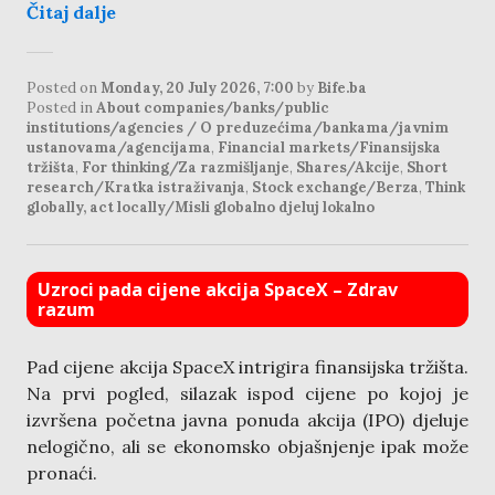
Čitaj dalje
Posted on
Monday, 20 July 2026, 7:00
by
Bife.ba
Posted in
About companies/banks/public
institutions/agencies / O preduzećima/bankama/javnim
ustanovama/agencijama
,
Financial markets/Finansijska
tržišta
,
For thinking/Za razmišljanje
,
Shares/Akcije
,
Short
research/Kratka istraživanja
,
Stock exchange/Berza
,
Think
globally, act locally/Misli globalno djeluj lokalno
Uzroci pada cijene akcija SpaceX – Zdrav
razum
Pad cijene akcija SpaceX intrigira finansijska tržišta.
Na prvi pogled, silazak ispod cijene po kojoj je
izvršena početna javna ponuda akcija (IPO) djeluje
nelogično, ali se ekonomsko objašnjenje ipak može
pronaći.