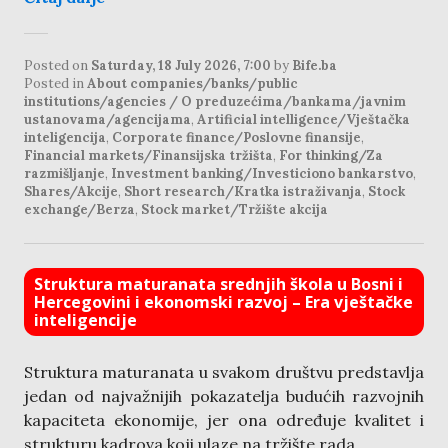
Posted on
Saturday, 18 July 2026, 7:00
by
Bife.ba
Posted in
About companies/banks/public
institutions/agencies / O preduzećima/bankama/javnim
ustanovama/agencijama
,
Artificial intelligence/Vještačka
inteligencija
,
Corporate finance/Poslovne finansije
,
Financial markets/Finansijska tržišta
,
For thinking/Za
razmišljanje
,
Investment banking/Investiciono bankarstvo
,
Shares/Akcije
,
Short research/Kratka istraživanja
,
Stock
exchange/Berza
,
Stock market/Tržište akcija
Struktura maturanata srednjih škola u Bosni i
Hercegovini i ekonomski razvoj – Era vještačke
inteligencije
Struktura maturanata u svakom društvu predstavlja
jedan od najvažnijih pokazatelja budućih razvojnih
kapaciteta ekonomije, jer ona određuje kvalitet i
strukturu kadrova koji ulaze na tržište rada.