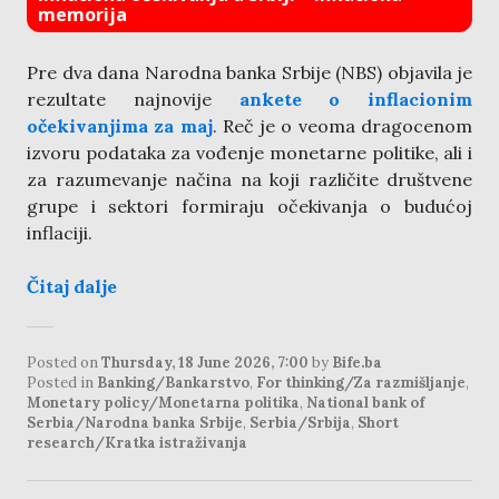
memorija
Pre dva dana Narodna banka Srbije (NBS) objavila je
rezultate najnovije
ankete o inflacionim
očekivanjima za maj
. Reč je o veoma dragocenom
izvoru podataka za vođenje monetarne politike, ali i
za razumevanje načina na koji različite društvene
grupe i sektori formiraju očekivanja o budućoj
inflaciji.
Čitaj dalje
Posted on
Thursday, 18 June 2026, 7:00
by
Bife.ba
Posted in
Banking/Bankarstvo
,
For thinking/Za razmišljanje
,
Monetary policy/Monetarna politika
,
National bank of
Serbia/Narodna banka Srbije
,
Serbia/Srbija
,
Short
research/Kratka istraživanja