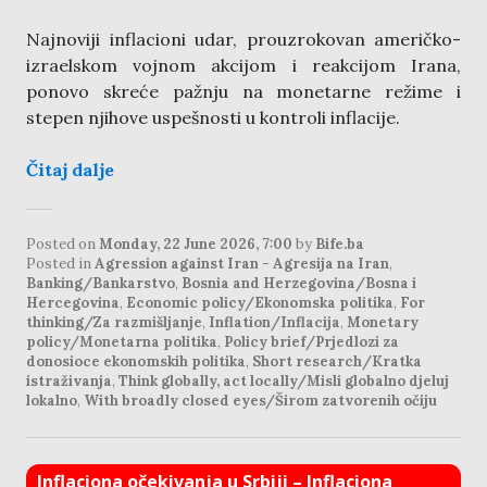
Najnoviji inflacioni udar, prouzrokovan američko-
izraelskom vojnom akcijom i reakcijom Irana,
ponovo skreće pažnju na monetarne režime i
stepen njihove uspešnosti u kontroli inflacije.
Čitaj dalje
Posted on
Monday, 22 June 2026, 7:00
by
Bife.ba
Posted in
Agression against Iran - Agresija na Iran
,
Banking/Bankarstvo
,
Bosnia and Herzegovina/Bosna i
Hercegovina
,
Economic policy/Ekonomska politika
,
For
thinking/Za razmišljanje
,
Inflation/Inflacija
,
Monetary
policy/Monetarna politika
,
Policy brief/Prjedlozi za
donosioce ekonomskih politika
,
Short research/Kratka
istraživanja
,
Think globally, act locally/Misli globalno djeluj
lokalno
,
With broadly closed eyes/Širom zatvorenih očiju
Inflaciona očekivanja u Srbiji – Inflaciona