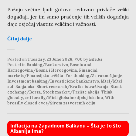
Pažnju većine ljudi gotovo redovno privlače veliki
događaji, jer im samo praćenje tih velikih događaja
daje osjećaj vlastite veličine i važnosti.
Čitaj dalje
Posted on
Tuesday, 23 June 2026, 7:00
by
Bife.ba
Posted in
Banking/Bankarstvo
,
Bosnia and
Herzegovina/Bosna i Hercegovina
,
Financial
markets/Finansijska tržišta
,
For thinking/Za razmišljanje
,
Investment banking/Investiciono bankarstvo
,
Mtel/Mtel
a.d. Banjaluka
,
Short research/Kratka istraživanja
,
Stock
exchange/Berza
,
Stock market/Tržište akcija
,
Think
globally, act locally/Misli globalno djeluj lokalno
,
With
broadly closed eyes/Širom zatvorenih očiju
Inflacija na Zapadnom Balkanu – Šta je to što
Albanija ima?