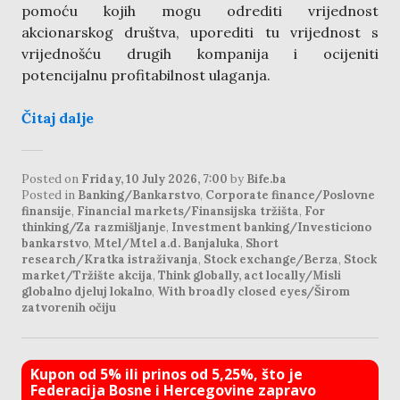
pomoću kojih mogu odrediti vrijednost
akcionarskog društva, uporediti tu vrijednost s
vrijednošću drugih kompanija i ocijeniti
potencijalnu profitabilnost ulaganja.
Čitaj dalje
Posted on
Friday, 10 July 2026, 7:00
by
Bife.ba
Posted in
Banking/Bankarstvo
,
Corporate finance/Poslovne
finansije
,
Financial markets/Finansijska tržišta
,
For
thinking/Za razmišljanje
,
Investment banking/Investiciono
bankarstvo
,
Mtel/Mtel a.d. Banjaluka
,
Short
research/Kratka istraživanja
,
Stock exchange/Berza
,
Stock
market/Tržište akcija
,
Think globally, act locally/Misli
globalno djeluj lokalno
,
With broadly closed eyes/Širom
zatvorenih očiju
Kupon od 5% ili prinos od 5,25%, što je
Federacija Bosne i Hercegovine zapravo