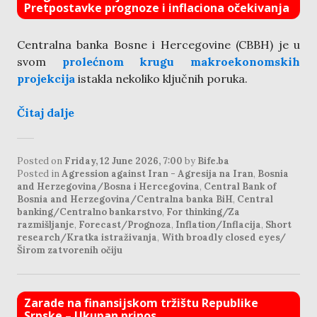
Pretpostavke prognoze i inflaciona očekivanja
Centralna banka Bosne i Hercegovine (CBBH) je u
svom
prolećnom krugu makroekonomskih
projekcija
istakla nekoliko ključnih poruka.
Čitaj dalje
Posted on
Friday, 12 June 2026, 7:00
by
Bife.ba
Posted in
Agression against Iran - Agresija na Iran
,
Bosnia
and Herzegovina/Bosna i Hercegovina
,
Central Bank of
Bosnia and Herzegovina/Centralna banka BiH
,
Central
banking/Centralno bankarstvo
,
For thinking/Za
razmišljanje
,
Forecast/Prognoza
,
Inflation/Inflacija
,
Short
research/Kratka istraživanja
,
With broadly closed eyes/
Širom zatvorenih očiju
Zarade na finansijskom tržištu Republike
Srpske – Ukupan prinos