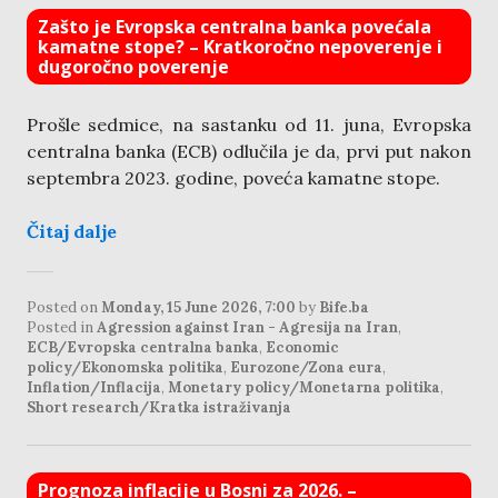
Zašto je Evropska centralna banka povećala
kamatne stope? – Kratkoročno nepoverenje i
dugoročno poverenje
Prošle sedmice, na sastanku od 11. juna, Evropska
centralna banka (ECB) odlučila je da, prvi put nakon
septembra 2023. godine, poveća kamatne stope.
Čitaj dalje
Posted on
Monday, 15 June 2026, 7:00
by
Bife.ba
Posted in
Agression against Iran - Agresija na Iran
,
ECB/Evropska centralna banka
,
Economic
policy/Ekonomska politika
,
Eurozone/Zona eura
,
Inflation/Inflacija
,
Monetary policy/Monetarna politika
,
Short research/Kratka istraživanja
Prognoza inflacije u Bosni za 2026. –