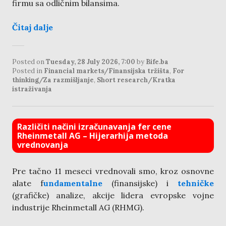
firmu sa odličnim bilansima.
Čitaj dalje
Posted on
Tuesday, 28 July 2026, 7:00
by
Bife.ba
Posted in
Financial markets/Finansijska tržišta
,
For
thinking/Za razmišljanje
,
Short research/Kratka
istraživanja
Različiti načini izračunavanja fer cene
Rheinmetall AG – Hijerarhija metoda
vrednovanja
Pre tačno 11 meseci vrednovali smo, kroz osnovne
alate f
undamentalne
(finansijske) i
tehničke
(grafičke) analize, akcije lidera evropske vojne
industrije Rheinmetall AG (RHMG).