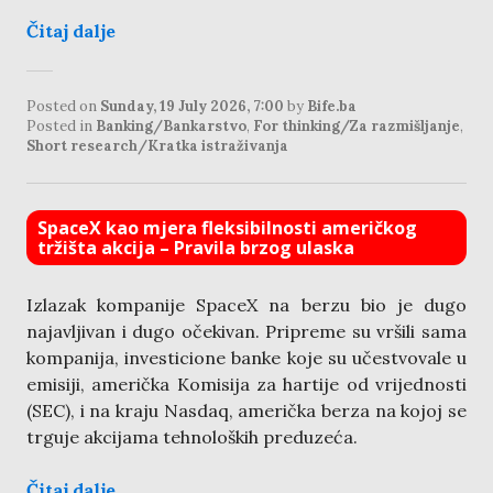
Čitaj dalje
Posted on
Sunday, 19 July 2026, 7:00
by
Bife.ba
Posted in
Banking/Bankarstvo
,
For thinking/Za razmišljanje
,
Short research/Kratka istraživanja
SpaceX kao mjera fleksibilnosti američkog
tržišta akcija – Pravila brzog ulaska
Izlazak kompanije SpaceX na berzu bio je dugo
najavljivan i dugo očekivan. Pripreme su vršili sama
kompanija, investicione banke koje su učestvovale u
emisiji, američka Komisija za hartije od vrijednosti
(SEC), i na kraju Nasdaq, američka berza na kojoj se
trguje akcijama tehnoloških preduzeća.
Čitaj dalje