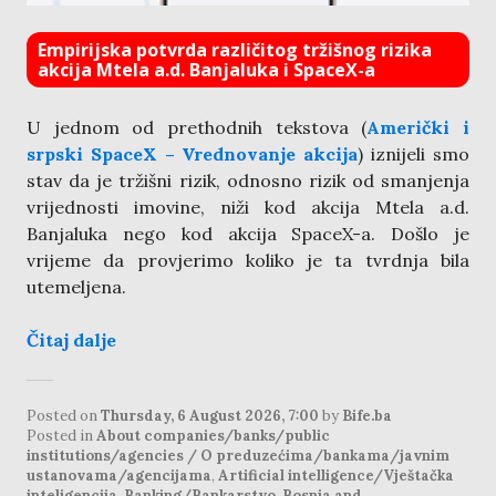
Empirijska potvrda različitog tržišnog rizika
akcija Mtela a.d. Banjaluka i SpaceX-a
U jednom od prethodnih tekstova (
Američki i
srpski SpaceX – Vrednovanje akcija
) iznijeli smo
stav da je tržišni rizik, odnosno rizik od smanjenja
vrijednosti imovine, niži kod akcija Mtela a.d.
Banjaluka nego kod akcija SpaceX-a. Došlo je
vrijeme da provjerimo koliko je ta tvrdnja bila
utemeljena.
Čitaj dalje
Posted on
Thursday, 6 August 2026, 7:00
by
Bife.ba
Posted in
About companies/banks/public
institutions/agencies / O preduzećima/bankama/javnim
ustanovama/agencijama
,
Artificial intelligence/Vještačka
inteligencija
,
Banking/Bankarstvo
,
Bosnia and