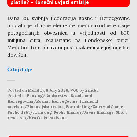
platila? – Konačni uvjeti emisije
Dana 28. svibnja Federacija Bosne i Hercegovine
objavila je ključne elemente međunarodne emisije
petogodišnjih obveznica u vrijednosti od 800
milijuna eura, realizirane na Londonskoj burzi.
Međutim, tom objavom postupak emisije još nije bio
dovršen.
Čitaj dalje
Posted on
Monday, 6 July 2026, 7:00
by
Bife.ba
Posted in
Banking/Bankarstvo
,
Bosnia and
Herzegovina/Bosna i Hercegovina
,
Financial
markets/Finansijska tržišta
,
For thinking/Za razmišljanje
,
Public debt/Javni dug
,
Public finance/Javne finansije
,
Short
research/Kratka istraživanja