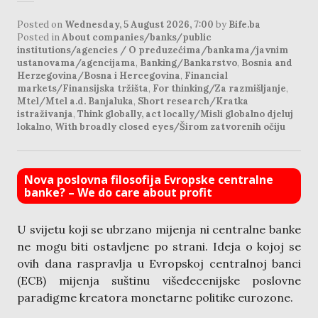
Posted on
Wednesday, 5 August 2026, 7:00
by
Bife.ba
Posted in
About companies/banks/public
institutions/agencies / O preduzećima/bankama/javnim
ustanovama/agencijama
,
Banking/Bankarstvo
,
Bosnia and
Herzegovina/Bosna i Hercegovina
,
Financial
markets/Finansijska tržišta
,
For thinking/Za razmišljanje
,
Mtel/Mtel a.d. Banjaluka
,
Short research/Kratka
istraživanja
,
Think globally, act locally/Misli globalno djeluj
lokalno
,
With broadly closed eyes/Širom zatvorenih očiju
Nova poslovna filosofija Evropske centralne
banke? – We do care about profit
U svijetu koji se ubrzano mijenja ni centralne banke
ne mogu biti ostavljene po strani. Ideja o kojoj se
ovih dana raspravlja u Evropskoj centralnoj banci
(ECB) mijenja suštinu višedecenijske poslovne
paradigme kreatora monetarne politike eurozone.