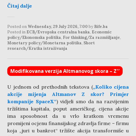
Čitaj dalje
Posted on
Wednesday, 29 July 2026, 7:00
by
Bife.ba
Posted in
ECB/Evropska centralna banka
,
Economic
policy/Ekonomska politika
,
For thinking/Za razmišljanje
,
Monetary policy/Monetarna politika
,
Short
research/Kratka istraživanja
Modifikovana verzija Altmanovog skora – Z′′
U jednom od prethodnih tekstova (
„Koliko cijena
akcije mijenja Altmanov Z skor? Primjer
kompanije SpaceX“
) vidjeli smo da na razvijenim
tržištima kapitala, poput američkog, cijena akcije
ima sposobnost da u vrlo kratkom vremenu
promijeni ocjenu finansijskog zdravlja firme – firmu
koja „juri u bankrot“ tržište akcija transformiše u