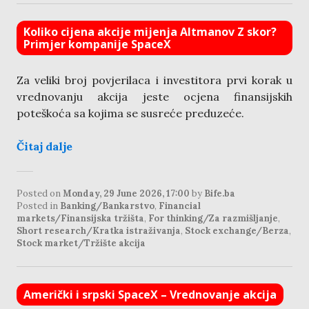
Koliko cijena akcije mijenja Altmanov Z skor?
Primjer kompanije SpaceX
Za veliki broj povjerilaca i investitora prvi korak u
vrednovanju akcija jeste ocjena finansijskih
poteškoća sa kojima se susreće preduzeće.
Čitaj dalje
Posted on
Monday, 29 June 2026, 17:00
by
Bife.ba
Posted in
Banking/Bankarstvo
,
Financial
markets/Finansijska tržišta
,
For thinking/Za razmišljanje
,
Short research/Kratka istraživanja
,
Stock exchange/Berza
,
Stock market/Tržište akcija
Američki i srpski SpaceX – Vrednovanje akcija