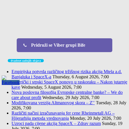
Pridruži se Viber grupi Bife
dvadeset zadnjih objava
Empirijska potvrda različitog tržišnog rizika akcija Mtela a.d.
Banjaluka i SpaceX-a
Thursday, 6 August 2026, 7:00
Američki i srpski SpaceX ponovo u raskoraku – Nakon jutarnje
kave
Wednesday, 5 August 2026, 7:00
Nova poslovna filosofija Evropske centralne banke? – We do
care about profit
Wednesday, 29 July 2026, 7:00
Modifikovana verzija Altmanovog skora – Z′′
Tuesday, 28 July
2026, 7:00
Različiti načini izračunavanja fer cene Rheinmetall AG –
Hijerarhija metoda vrednovanja
Monday, 20 July 2026, 7:00
Uzroci pada cijene akcija SpaceX – Zdrav razum
Sunday, 19
July 2026, 7:00