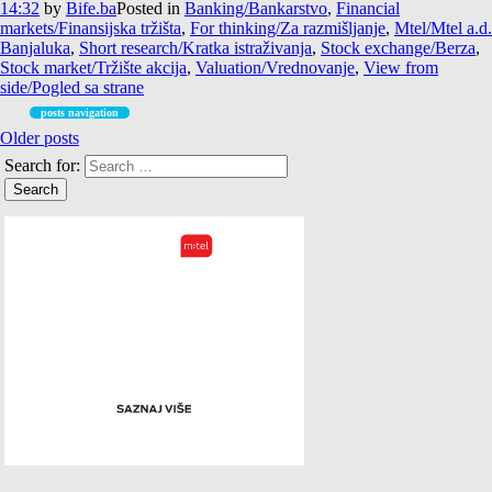
14:32
by
Bife.ba
Posted in
Banking/Bankarstvo
,
Financial
markets/Finansijska tržišta
,
For thinking/Za razmišljanje
,
Mtel/Mtel a.d.
Banjaluka
,
Short research/Kratka istraživanja
,
Stock exchange/Berza
,
Stock market/Tržište akcija
,
Valuation/Vrednovanje
,
View from
side/Pogled sa strane
posts navigation
Older posts
Search for: