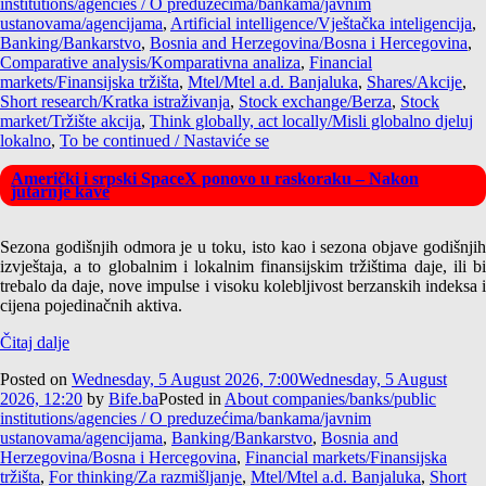
institutions/agencies / O preduzećima/bankama/javnim
ustanovama/agencijama
,
Artificial intelligence/Vještačka inteligencija
,
Banking/Bankarstvo
,
Bosnia and Herzegovina/Bosna i Hercegovina
,
Comparative analysis/Komparativna analiza
,
Financial
markets/Finansijska tržišta
,
Mtel/Mtel a.d. Banjaluka
,
Shares/Akcije
,
Short research/Kratka istraživanja
,
Stock exchange/Berza
,
Stock
market/Tržište akcija
,
Think globally, act locally/Misli globalno djeluj
lokalno
,
To be continued / Nastaviće se
Američki i srpski SpaceX ponovo u raskoraku – Nakon
jutarnje kave
Sezona godišnjih odmora je u toku, isto kao i sezona objave godišnjih
izvještaja, a to globalnim i lokalnim finansijskim tržištima daje, ili bi
trebalo da daje, nove impulse i visoku kolebljivost berzanskih indeksa i
cijena pojedinačnih aktiva.
Čitaj dalje
Posted on
Wednesday, 5 August 2026, 7:00
Wednesday, 5 August
2026, 12:20
by
Bife.ba
Posted in
About companies/banks/public
institutions/agencies / O preduzećima/bankama/javnim
ustanovama/agencijama
,
Banking/Bankarstvo
,
Bosnia and
Herzegovina/Bosna i Hercegovina
,
Financial markets/Finansijska
tržišta
,
For thinking/Za razmišljanje
,
Mtel/Mtel a.d. Banjaluka
,
Short