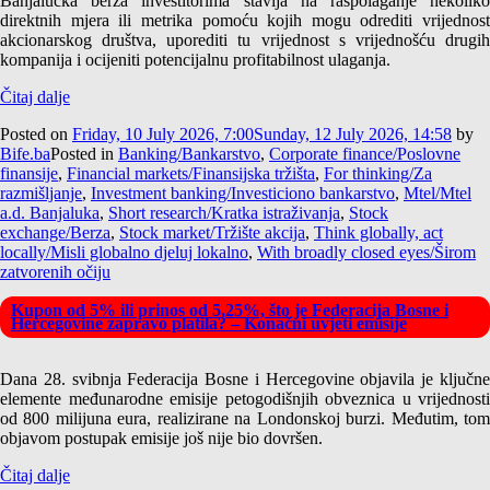
Banjalučka berza investitorima stavlja na raspolaganje nekoliko
direktnih mjera ili metrika pomoću kojih mogu odrediti vrijednost
akcionarskog društva, uporediti tu vrijednost s vrijednošću drugih
kompanija i ocijeniti potencijalnu profitabilnost ulaganja.
Čitaj dalje
Posted on
Friday, 10 July 2026, 7:00
Sunday, 12 July 2026, 14:58
by
Bife.ba
Posted in
Banking/Bankarstvo
,
Corporate finance/Poslovne
finansije
,
Financial markets/Finansijska tržišta
,
For thinking/Za
razmišljanje
,
Investment banking/Investiciono bankarstvo
,
Mtel/Mtel
a.d. Banjaluka
,
Short research/Kratka istraživanja
,
Stock
exchange/Berza
,
Stock market/Tržište akcija
,
Think globally, act
locally/Misli globalno djeluj lokalno
,
With broadly closed eyes/Širom
zatvorenih očiju
Kupon od 5% ili prinos od 5,25%, što je Federacija Bosne i
Hercegovine zapravo platila? – Konačni uvjeti emisije
Dana 28. svibnja Federacija Bosne i Hercegovine objavila je ključne
elemente međunarodne emisije petogodišnjih obveznica u vrijednosti
od 800 milijuna eura, realizirane na Londonskoj burzi. Međutim, tom
objavom postupak emisije još nije bio dovršen.
Čitaj dalje