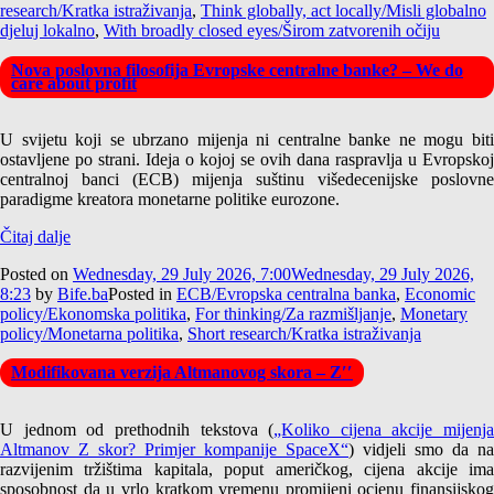
research/Kratka istraživanja
,
Think globally, act locally/Misli globalno
djeluj lokalno
,
With broadly closed eyes/Širom zatvorenih očiju
Nova poslovna filosofija Evropske centralne banke? – We do
care about profit
U svijetu koji se ubrzano mijenja ni centralne banke ne mogu biti
ostavljene po strani. Ideja o kojoj se ovih dana raspravlja u Evropskoj
centralnoj banci (ECB) mijenja suštinu višedecenijske poslovne
paradigme kreatora monetarne politike eurozone.
Čitaj dalje
Posted on
Wednesday, 29 July 2026, 7:00
Wednesday, 29 July 2026,
8:23
by
Bife.ba
Posted in
ECB/Evropska centralna banka
,
Economic
policy/Ekonomska politika
,
For thinking/Za razmišljanje
,
Monetary
policy/Monetarna politika
,
Short research/Kratka istraživanja
Modifikovana verzija Altmanovog skora – Z′′
U jednom od prethodnih tekstova (
„Koliko cijena akcije mijenja
Altmanov Z skor? Primjer kompanije SpaceX“
) vidjeli smo da na
razvijenim tržištima kapitala, poput američkog, cijena akcije ima
sposobnost da u vrlo kratkom vremenu promijeni ocjenu finansijskog