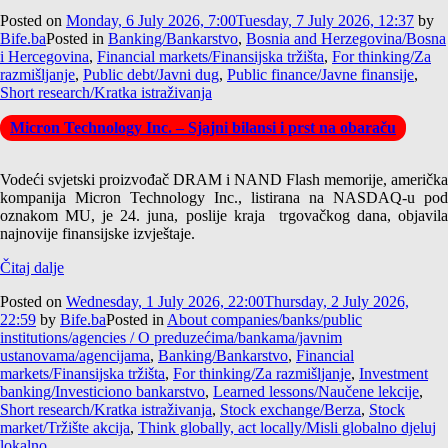
Posted on
Monday, 6 July 2026, 7:00
Tuesday, 7 July 2026, 12:37
by
Bife.ba
Posted in
Banking/Bankarstvo
,
Bosnia and Herzegovina/Bosna
i Hercegovina
,
Financial markets/Finansijska tržišta
,
For thinking/Za
razmišljanje
,
Public debt/Javni dug
,
Public finance/Javne finansije
,
Short research/Kratka istraživanja
Micron Technology Inc. – Sjajni bilansi i prst na obaraču
Vodeći svjetski proizvođač DRAM i NAND Flash memorije, američka
kompanija Micron Technology Inc., listirana na NASDAQ-u pod
oznakom MU, je 24. juna, poslije kraja trgovačkog dana, objavila
najnovije finansijske izvještaje.
Čitaj dalje
Posted on
Wednesday, 1 July 2026, 22:00
Thursday, 2 July 2026,
22:59
by
Bife.ba
Posted in
About companies/banks/public
institutions/agencies / O preduzećima/bankama/javnim
ustanovama/agencijama
,
Banking/Bankarstvo
,
Financial
markets/Finansijska tržišta
,
For thinking/Za razmišljanje
,
Investment
banking/Investiciono bankarstvo
,
Learned lessons/Naučene lekcije
,
Short research/Kratka istraživanja
,
Stock exchange/Berza
,
Stock
market/Tržište akcija
,
Think globally, act locally/Misli globalno djeluj
lokalno