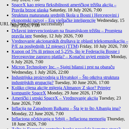
SpaceX kao mjera fleksibilnosti američkog tržišta akcija –
Pravila brzog ulaska
Saturday, 18 July 2026, 7:00
Struktura maturanata srednjih škola u Bosni i Hercegovini i
ekonomski razvoj – Era vještačke inteligencije
Wednesday, 15
URL has been copied successfully!
July 2026, 7:00
Državni intervencionizam na finansijskom tržištu – Promjena
pravila igre
Sunday, 12 July 2026, 7:00
Vrednovanje akcionarskih društava iz oblasti telekomunikacija –
P/E za posljednjih 12 mjeseci (TTM)
Friday, 10 July 2026, 7:00
Kupon od 5% ili prinos od 5,25%, što je Federacija Bosne i
Hercegovine zapravo platila? – Konačni uvjeti emisije
Monday,
6 July 2026, 7:00
Micron Technology Inc. – Sjajni bilansi i prst na obaraču
Wednesday, 1 July 2026, 22:00
Industrijska proizvodnja u Hrvatskoj – Što otkriva struktura
industrijskih grupacija?
Tuesday, 30 June 2026, 17:00
Koliko cijena akcije mijenja Altmanov Z skor? Primjer
kompanije SpaceX
Monday, 29 June 2026, 17:00
Američki i srpski SpaceX – Vrednovanje akcija
Tuesday, 23
June 2026, 7:00
Inflacija na Zapadnom Balkanu – Šta je to što Albanija ima?
Monday, 22 June 2026, 7:00
Inflaciona očekivanja u Srbiji – Inflaciona memorija
Thursday,
18 June 2026, 7:00