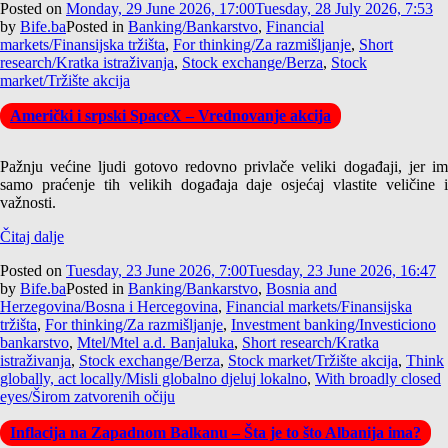
Posted on
Monday, 29 June 2026, 17:00
Tuesday, 28 July 2026, 7:53
by
Bife.ba
Posted in
Banking/Bankarstvo
,
Financial
markets/Finansijska tržišta
,
For thinking/Za razmišljanje
,
Short
research/Kratka istraživanja
,
Stock exchange/Berza
,
Stock
market/Tržište akcija
Američki i srpski SpaceX – Vrednovanje akcija
Pažnju većine ljudi gotovo redovno privlače veliki događaji, jer im
samo praćenje tih velikih događaja daje osjećaj vlastite veličine i
važnosti.
Čitaj dalje
Posted on
Tuesday, 23 June 2026, 7:00
Tuesday, 23 June 2026, 16:47
by
Bife.ba
Posted in
Banking/Bankarstvo
,
Bosnia and
Herzegovina/Bosna i Hercegovina
,
Financial markets/Finansijska
tržišta
,
For thinking/Za razmišljanje
,
Investment banking/Investiciono
bankarstvo
,
Mtel/Mtel a.d. Banjaluka
,
Short research/Kratka
istraživanja
,
Stock exchange/Berza
,
Stock market/Tržište akcija
,
Think
globally, act locally/Misli globalno djeluj lokalno
,
With broadly closed
eyes/Širom zatvorenih očiju
Inflacija na Zapadnom Balkanu – Šta je to što Albanija ima?