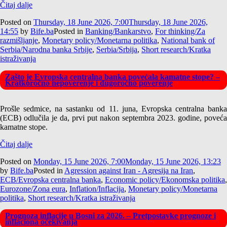
Čitaj dalje
Posted on
Thursday, 18 June 2026, 7:00
Thursday, 18 June 2026,
14:55
by
Bife.ba
Posted in
Banking/Bankarstvo
,
For thinking/Za
razmišljanje
,
Monetary policy/Monetarna politika
,
National bank of
Serbia/Narodna banka Srbije
,
Serbia/Srbija
,
Short research/Kratka
istraživanja
Zašto je Evropska centralna banka povećala kamatne stope? –
Kratkoročno nepoverenje i dugoročno poverenje
Prošle sedmice, na sastanku od 11. juna, Evropska centralna banka
(ECB) odlučila je da, prvi put nakon septembra 2023. godine, poveća
kamatne stope.
Čitaj dalje
Posted on
Monday, 15 June 2026, 7:00
Monday, 15 June 2026, 13:23
by
Bife.ba
Posted in
Agression against Iran - Agresija na Iran
,
ECB/Evropska centralna banka
,
Economic policy/Ekonomska politika
,
Eurozone/Zona eura
,
Inflation/Inflacija
,
Monetary policy/Monetarna
politika
,
Short research/Kratka istraživanja
Prognoza inflacije u Bosni za 2026. – Pretpostavke prognoze i
inflaciona očekivanja