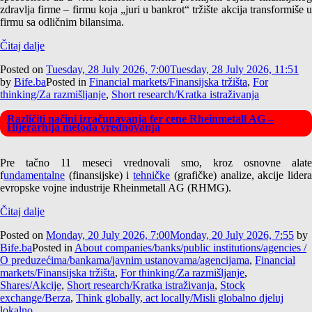
zdravlja firme – firmu koja „juri u bankrot“ tržište akcija transformiše u
firmu sa odličnim bilansima.
Čitaj dalje
Posted on
Tuesday, 28 July 2026, 7:00
Tuesday, 28 July 2026, 11:51
by
Bife.ba
Posted in
Financial markets/Finansijska tržišta
,
For
thinking/Za razmišljanje
,
Short research/Kratka istraživanja
Različiti načini izračunavanja fer cene Rheinmetall AG –
Hijerarhija metoda vrednovanja
Pre tačno 11 meseci vrednovali smo, kroz osnovne alate
f
undamentalne
(finansijske) i
tehničke
(grafičke) analize, akcije lider
evropske vojne industrije Rheinmetall AG (RHMG).
Čitaj dalje
Posted on
Monday, 20 July 2026, 7:00
Monday, 20 July 2026, 7:55
by
Bife.ba
Posted in
About companies/banks/public institutions/agencies /
O preduzećima/bankama/javnim ustanovama/agencijama
,
Financial
markets/Finansijska tržišta
,
For thinking/Za razmišljanje
,
Shares/Akcije
,
Short research/Kratka istraživanja
,
Stock
exchange/Berza
,
Think globally, act locally/Misli globalno djeluj
lokalno