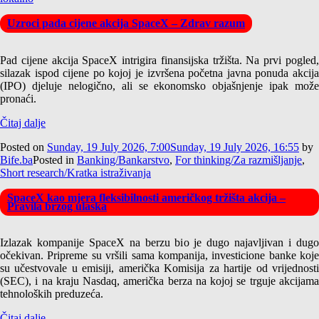
Uzroci pada cijene akcija SpaceX – Zdrav razum
Pad cijene akcija SpaceX intrigira finansijska tržišta. Na prvi pogled,
silazak ispod cijene po kojoj je izvršena početna javna ponuda akcija
(IPO) djeluje nelogično, ali se ekonomsko objašnjenje ipak može
pronaći.
Čitaj dalje
Posted on
Sunday, 19 July 2026, 7:00
Sunday, 19 July 2026, 16:55
by
Bife.ba
Posted in
Banking/Bankarstvo
,
For thinking/Za razmišljanje
,
Short research/Kratka istraživanja
SpaceX kao mjera fleksibilnosti američkog tržišta akcija –
Pravila brzog ulaska
Izlazak kompanije SpaceX na berzu bio je dugo najavljivan i dugo
očekivan. Pripreme su vršili sama kompanija, investicione banke koje
su učestvovale u emisiji, američka Komisija za hartije od vrijednosti
(SEC), i na kraju Nasdaq, američka berza na kojoj se trguje akcijama
tehnoloških preduzeća.
Čitaj dalje