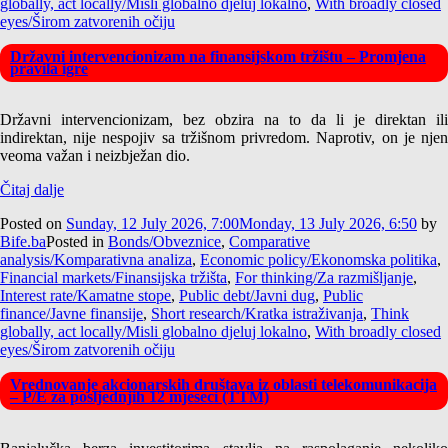
globally, act locally/Misli globalno djeluj lokalno
,
With broadly closed
eyes/Širom zatvorenih očiju
Državni intervencionizam na finansijskom tržištu – Promjena
pravila igre
Državni intervencionizam, bez obzira na to da li je direktan ili
indirektan, nije nespojiv sa tržišnom privredom. Naprotiv, on je njen
veoma važan i neizbježan dio.
Čitaj dalje
Posted on
Sunday, 12 July 2026, 7:00
Monday, 13 July 2026, 6:50
by
Bife.ba
Posted in
Bonds/Obveznice
,
Comparative
analysis/Komparativna analiza
,
Economic policy/Ekonomska politika
,
Financial markets/Finansijska tržišta
,
For thinking/Za razmišljanje
,
Interest rate/Kamatne stope
,
Public debt/Javni dug
,
Public
finance/Javne finansije
,
Short research/Kratka istraživanja
,
Think
globally, act locally/Misli globalno djeluj lokalno
,
With broadly closed
eyes/Širom zatvorenih očiju
Vrednovanje akcionarskih društava iz oblasti telekomunikacija
– P/E za posljednjih 12 mjeseci (TTM)