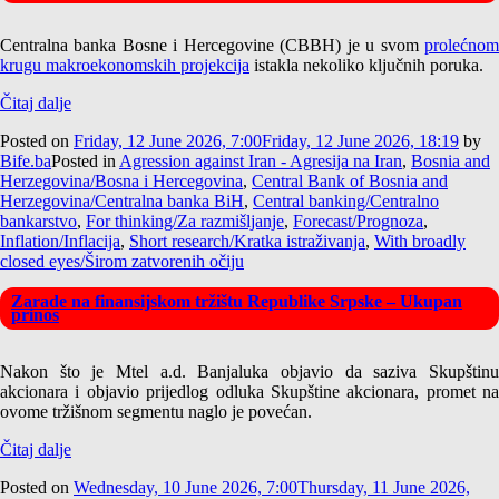
Centralna banka Bosne i Hercegovine (CBBH) je u svom
prolećnom
krugu makroekonomskih projekcija
istakla nekoliko ključnih poruka.
Čitaj dalje
Posted on
Friday, 12 June 2026, 7:00
Friday, 12 June 2026, 18:19
by
Bife.ba
Posted in
Agression against Iran - Agresija na Iran
,
Bosnia and
Herzegovina/Bosna i Hercegovina
,
Central Bank of Bosnia and
Herzegovina/Centralna banka BiH
,
Central banking/Centralno
bankarstvo
,
For thinking/Za razmišljanje
,
Forecast/Prognoza
,
Inflation/Inflacija
,
Short research/Kratka istraživanja
,
With broadly
closed eyes/Širom zatvorenih očiju
Zarade na finansijskom tržištu Republike Srpske – Ukupan
prinos
Nakon što je Mtel a.d. Banjaluka objavio da saziva Skupštinu
akcionara i objavio prijedlog odluka Skupštine akcionara, promet na
ovome tržišnom segmentu naglo je povećan.
Čitaj dalje
Posted on
Wednesday, 10 June 2026, 7:00
Thursday, 11 June 2026,