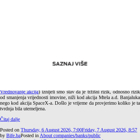
Empirijska potvrda različitog tržišnog rizika akcija Mtela a.d.
Banjaluka i SpaceX-a
U jednom od prethodnih tekstova (
Američki i srpski SpaceX –
Vrednovanje akcija
) iznijeli smo stav da je tržišni rizik, odnosno rizi
od smanjenja vrijednosti imovine, niži kod akcija Mtela a.d. Banjaluka
nego kod akcija SpaceX-a. Došlo je vrijeme da provjerimo koliko je ta
tvrdnja bila utemeljena.
Čitaj dalje
Posted on
Thursday, 6 August 2026, 7:00
Friday, 7 August 2026, 8:57
by
Bife.ba
Posted in
About companies/banks/public