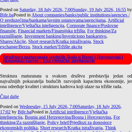
Posted on
Saturday, 18 July 2026, 7:00
Sunday, 19 July 2026, 16:55
by
Bife.ba
Posted in
About companies/banks/public institutions/agencies /
O preduzećima/bankama/javnim ustanovama/agencijama
,
Artificial
intelligence/Vještačka inteligencija
,
Corporate finance/Poslovne
finansije
,
Financial markets/Finansijska tržišta
,
For thinking/Za
razmišljanje
,
Investment banking/Investiciono bankarstvo
,
Shares/Akcije
,
Short research/Kratka istraživanja
,
Stock
exchange/Berza
,
Stock market/Tržište akcija
Struktura maturanata srednjih škola u Bosni i Hercegovini i
ekonomski razvoj – Era vještačke inteligencije
Struktura maturanata u svakom društvu predstavlja jedan od
najvažnijih pokazatelja budućih razvojnih kapaciteta ekonomije, jer
ona određuje kvalitet i strukturu kadrova koji ulaze na tržište rada.
Čitaj dalje
Posted on
Wednesday, 15 July 2026, 7:00
Saturday, 18 July 2026,
17:02
by
Bife.ba
Posted in
Artificial intelligence/Vještačka
inteligencija
,
Bosnia and Herzegovina/Bosna i Hercegovina
,
For
thinking/Za razmišljanje
,
Policy brief/Prjedlozi za donosioce
ekonomskih politika
,
Short research/Kratka istraživanja
,
Think