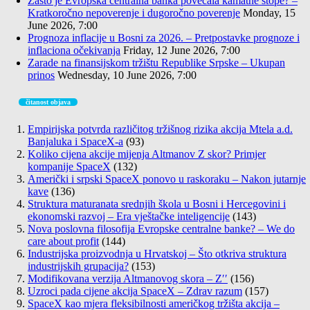
Zašto je Evropska centralna banka povećala kamatne stope? –
Kratkoročno nepoverenje i dugoročno poverenje
Monday, 15
June 2026, 7:00
Prognoza inflacije u Bosni za 2026. – Pretpostavke prognoze i
inflaciona očekivanja
Friday, 12 June 2026, 7:00
Zarade na finansijskom tržištu Republike Srpske – Ukupan
prinos
Wednesday, 10 June 2026, 7:00
čitanost objava
Empirijska potvrda različitog tržišnog rizika akcija Mtela a.d.
Banjaluka i SpaceX-a
(93)
Koliko cijena akcije mijenja Altmanov Z skor? Primjer
kompanije SpaceX
(132)
Američki i srpski SpaceX ponovo u raskoraku – Nakon jutarnje
kave
(136)
Struktura maturanata srednjih škola u Bosni i Hercegovini i
ekonomski razvoj – Era vještačke inteligencije
(143)
Nova poslovna filosofija Evropske centralne banke? – We do
care about profit
(144)
Industrijska proizvodnja u Hrvatskoj – Što otkriva struktura
industrijskih grupacija?
(153)
Modifikovana verzija Altmanovog skora – Z′′
(156)
Uzroci pada cijene akcija SpaceX – Zdrav razum
(157)
SpaceX kao mjera fleksibilnosti američkog tržišta akcija –