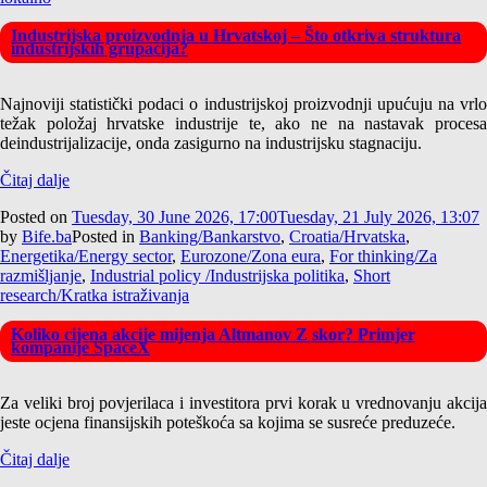
Industrijska proizvodnja u Hrvatskoj – Što otkriva struktura
industrijskih grupacija?
Najnoviji statistički podaci o industrijskoj proizvodnji upućuju na vrlo
težak položaj hrvatske industrije te, ako ne na nastavak procesa
deindustrijalizacije, onda zasigurno na industrijsku stagnaciju.
Čitaj dalje
Posted on
Tuesday, 30 June 2026, 17:00
Tuesday, 21 July 2026, 13:07
by
Bife.ba
Posted in
Banking/Bankarstvo
,
Croatia/Hrvatska
,
Energetika/Energy sector
,
Eurozone/Zona eura
,
For thinking/Za
razmišljanje
,
Industrial policy /Industrijska politika
,
Short
research/Kratka istraživanja
Koliko cijena akcije mijenja Altmanov Z skor? Primjer
kompanije SpaceX
Za veliki broj povjerilaca i investitora prvi korak u vrednovanju akcija
jeste ocjena finansijskih poteškoća sa kojima se susreće preduzeće.
Čitaj dalje