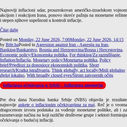
Najnoviji inflacioni udar, prouzrokovan američko-izraelskom vojnom
akcijom i reakcijom Irana, ponovo skreće pažnju na monetarne režime
i stepen njihove uspešnosti u kontroli inflacije.
Čitaj dalje
Posted on
Monday, 22 June 2026, 7:00
Monday, 22 June 2026, 14:15
by
Bife.ba
Posted in
Agression against Iran - Agresija na Iran
,
Banking/Bankarstvo
,
Bosnia and Herzegovina/Bosna i Hercegovina
,
Economic policy/Ekonomska politika
,
For thinking/Za razmišljanje
,
Inflation/Inflacija
,
Monetary policy/Monetarna politika
,
Policy
brief/Prjedlozi za donosioce ekonomskih politika
,
Short
research/Kratka istraživanja
,
Think globally, act locally/Misli globalno
djeluj lokalno
,
With broadly closed eyes/Širom zatvorenih očiju
Inflaciona očekivanja u Srbiji – Inflaciona memorija
Pre dva dana Narodna banka Srbije (NBS) objavila je rezultate
najnovije
ankete o inflacionim očekivanjima za maj
. Reč je o veom
dragocenom izvoru podataka za vođenje monetarne politike, ali i za
razumevanje načina na koji različite društvene grupe i sektori formiraju
očekivanja o budućoj inflaciji.