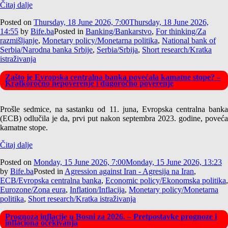
Čitaj dalje
Posted on
Thursday, 18 June 2026, 7:00
Thursday, 18 June 2026,
14:55
by
Bife.ba
Posted in
Banking/Bankarstvo
,
For thinking/Za
razmišljanje
,
Monetary policy/Monetarna politika
,
National bank of
Serbia/Narodna banka Srbije
,
Serbia/Srbija
,
Short research/Kratka
istraživanja
Zašto je Evropska centralna banka povećala kamatne stope? –
Kratkoročno nepoverenje i dugoročno poverenje
Prošle sedmice, na sastanku od 11. juna, Evropska centralna banka
(ECB) odlučila je da, prvi put nakon septembra 2023. godine, poveća
kamatne stope.
Čitaj dalje
Posted on
Monday, 15 June 2026, 7:00
Monday, 15 June 2026, 13:23
by
Bife.ba
Posted in
Agression against Iran - Agresija na Iran
,
ECB/Evropska centralna banka
,
Economic policy/Ekonomska politika
,
Eurozone/Zona eura
,
Inflation/Inflacija
,
Monetary policy/Monetarna
politika
,
Short research/Kratka istraživanja
Prognoza inflacije u Bosni za 2026. – Pretpostavke prognoze i
inflaciona očekivanja