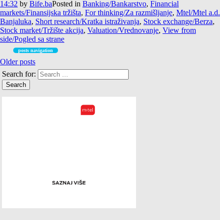
14:32
by
Bife.ba
Posted in
Banking/Bankarstvo
,
Financial
markets/Finansijska tržišta
,
For thinking/Za razmišljanje
,
Mtel/Mtel a.d.
Banjaluka
,
Short research/Kratka istraživanja
,
Stock exchange/Berza
,
Stock market/Tržište akcija
,
Valuation/Vrednovanje
,
View from
side/Pogled sa strane
posts navigation
Older posts
Search for: