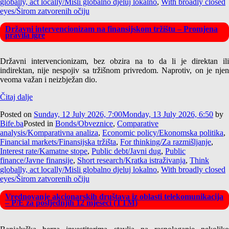
globally, act locally/Misli globalno djeluj lokalno
,
With broadly closed
eyes/Širom zatvorenih očiju
Državni intervencionizam na finansijskom tržištu – Promjena
pravila igre
Državni intervencionizam, bez obzira na to da li je direktan ili
indirektan, nije nespojiv sa tržišnom privredom. Naprotiv, on je njen
veoma važan i neizbježan dio.
Čitaj dalje
Posted on
Sunday, 12 July 2026, 7:00
Monday, 13 July 2026, 6:50
by
Bife.ba
Posted in
Bonds/Obveznice
,
Comparative
analysis/Komparativna analiza
,
Economic policy/Ekonomska politika
,
Financial markets/Finansijska tržišta
,
For thinking/Za razmišljanje
,
Interest rate/Kamatne stope
,
Public debt/Javni dug
,
Public
finance/Javne finansije
,
Short research/Kratka istraživanja
,
Think
globally, act locally/Misli globalno djeluj lokalno
,
With broadly closed
eyes/Širom zatvorenih očiju
Vrednovanje akcionarskih društava iz oblasti telekomunikacija
– P/E za posljednjih 12 mjeseci (TTM)