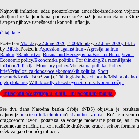
Najnoviji inflacioni udar, prouzrokovan američko-izraelskom vojnom
akcijom i reakcijom Irana, ponovo skreće pažnju na monetarne režime
i stepen njihove uspešnosti u kontroli inflacije.
Čitaj dalje
Posted on
Monday, 22 June 2026, 7:00
Monday, 22 June 2026, 14:15
by
Bife.ba
Posted in
Agression against Iran - Agresija na Iran
,
Banking/Bankarstvo
,
Bosnia and Herzegovina/Bosna i Hercegovina
,
Economic policy/Ekonomska politika
,
For thinking/Za razmišljanje
,
Inflation/Inflacija
,
Monetary policy/Monetarna politika
,
Policy
brief/Prjedlozi za donosioce ekonomskih politika
,
Short
research/Kratka istraživanja
,
Think globally, act locally/Misli globalno
djeluj lokalno
,
With broadly closed eyes/Širom zatvorenih očiju
Inflaciona očekivanja u Srbiji – Inflaciona memorija
Pre dva dana Narodna banka Srbije (NBS) objavila je rezultate
najnovije
ankete o inflacionim očekivanjima za maj
. Reč je o veom
dragocenom izvoru podataka za vođenje monetarne politike, ali i za
razumevanje načina na koji različite društvene grupe i sektori formiraju
očekivanja o budućoj inflaciji.