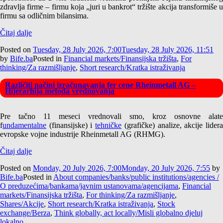
zdravlja firme – firmu koja „juri u bankrot“ tržište akcija transformiše u
firmu sa odličnim bilansima.
Čitaj dalje
Posted on
Tuesday, 28 July 2026, 7:00
Tuesday, 28 July 2026, 11:51
by
Bife.ba
Posted in
Financial markets/Finansijska tržišta
,
For
thinking/Za razmišljanje
,
Short research/Kratka istraživanja
Različiti načini izračunavanja fer cene Rheinmetall AG –
Hijerarhija metoda vrednovanja
Pre tačno 11 meseci vrednovali smo, kroz osnovne alate
f
undamentalne
(finansijske) i
tehničke
(grafičke) analize, akcije lider
evropske vojne industrije Rheinmetall AG (RHMG).
Čitaj dalje
Posted on
Monday, 20 July 2026, 7:00
Monday, 20 July 2026, 7:55
by
Bife.ba
Posted in
About companies/banks/public institutions/agencies /
O preduzećima/bankama/javnim ustanovama/agencijama
,
Financial
markets/Finansijska tržišta
,
For thinking/Za razmišljanje
,
Shares/Akcije
,
Short research/Kratka istraživanja
,
Stock
exchange/Berza
,
Think globally, act locally/Misli globalno djeluj
lokalno