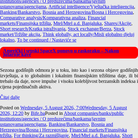
institutions/agencies / O preduzećima/bankama/javnim
ustanovama/agencijama
,
Artificial intelligence/Vještačka inteligencija
,
Banking/Bankarstvo
,
Bosnia and Herzegovina/Bosna i Hercegovina
,
Comparative analysis/Komparativna analiza
,
Financial
markets/Finansijska tržišta
,
Mtel/Mtel a.d. Banjaluka
,
Shares/Akcije
,
Short research/Kratka istraživanja
,
Stock exchange/Berza
,
Stock
market/Tržište akcija
,
Think globally, act locally/Misli globalno djeluj
lokalno
,
To be continued / Nastaviće se
Američki i srpski SpaceX ponovo u raskoraku – Nakon
jutarnje kave
Sezona godišnjih odmora je u toku, isto kao i sezona objave godišnjih
izvještaja, a to globalnim i lokalnim finansijskim tržištima daje, ili bi
trebalo da daje, nove impulse i visoku kolebljivost berzanskih indeksa i
cijena pojedinačnih aktiva.
Čitaj dalje
Posted on
Wednesday, 5 August 2026, 7:00
Wednesday, 5 August
2026, 12:20
by
Bife.ba
Posted in
About companies/banks/public
institutions/agencies / O preduzećima/bankama/javnim
ustanovama/agencijama
,
Banking/Bankarstvo
,
Bosnia and
Herzegovina/Bosna i Hercegovina
,
Financial markets/Finansijska
tržišta
,
For thinking/Za razmišljanje
,
Mtel/Mtel a.d. Banjaluka
,
Short