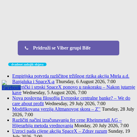
Pridruži se Viber grupi Bife
dvadeset zadnjih objava
Empirijska potvrda različitog tržišnog rizika akcija Mtela a.d.
Banjaluka i SpaceX-a
Thursday, 6 August 2026, 7:00
Američki i srpski SpaceX ponovo u raskoraku – Nakon jutarnje
kave
Wednesday, 5 August 2026, 7:00
Nova poslovna filosofija Evropske centralne banke? – We do
care about profit
Wednesday, 29 July 2026, 7:00
Modifikovana verzija Altmanovog skora – Z′′
Tuesday, 28 July
2026, 7:00
Različiti načini izračunavanja fer cene Rheinmetall AG –
Hijerarhija metoda vrednovanja
Monday, 20 July 2026, 7:00
Uzroci pada cijene akcija SpaceX – Zdrav razum
Sunday, 19
July 2026, 7:00