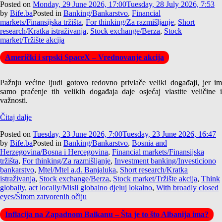
Posted on
Monday, 29 June 2026, 17:00
Tuesday, 28 July 2026, 7:53
by
Bife.ba
Posted in
Banking/Bankarstvo
,
Financial
markets/Finansijska tržišta
,
For thinking/Za razmišljanje
,
Short
research/Kratka istraživanja
,
Stock exchange/Berza
,
Stock
market/Tržište akcija
Američki i srpski SpaceX – Vrednovanje akcija
Pažnju većine ljudi gotovo redovno privlače veliki događaji, jer im
samo praćenje tih velikih događaja daje osjećaj vlastite veličine i
važnosti.
Čitaj dalje
Posted on
Tuesday, 23 June 2026, 7:00
Tuesday, 23 June 2026, 16:47
by
Bife.ba
Posted in
Banking/Bankarstvo
,
Bosnia and
Herzegovina/Bosna i Hercegovina
,
Financial markets/Finansijska
tržišta
,
For thinking/Za razmišljanje
,
Investment banking/Investiciono
bankarstvo
,
Mtel/Mtel a.d. Banjaluka
,
Short research/Kratka
istraživanja
,
Stock exchange/Berza
,
Stock market/Tržište akcija
,
Think
globally, act locally/Misli globalno djeluj lokalno
,
With broadly closed
eyes/Širom zatvorenih očiju
Inflacija na Zapadnom Balkanu – Šta je to što Albanija ima?