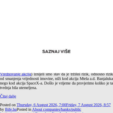
Empirijska potvrda različitog tržišnog rizika akcija Mtela a.d.
Banjaluka i SpaceX-a
U jednom od prethodnih tekstova (
Američki i srpski SpaceX –
Vrednovanje akcija
) iznijeli smo stav da je tržišni rizik, odnosno rizi
od smanjenja vrijednosti imovine, niži kod akcija Mtela a.d. Banjaluka
nego kod akcija SpaceX-a. Došlo je vrijeme da provjerimo koliko je ta
tvrdnja bila utemeljena.
Čitaj dalje
Posted on
Thursday, 6 August 2026, 7:00
Friday, 7 August 2026, 8:57
by
Bife.ba
Posted in
About companies/banks/public