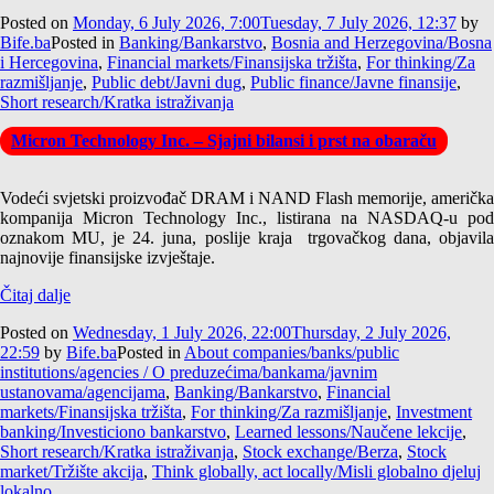
Posted on
Monday, 6 July 2026, 7:00
Tuesday, 7 July 2026, 12:37
by
Bife.ba
Posted in
Banking/Bankarstvo
,
Bosnia and Herzegovina/Bosna
i Hercegovina
,
Financial markets/Finansijska tržišta
,
For thinking/Za
razmišljanje
,
Public debt/Javni dug
,
Public finance/Javne finansije
,
Short research/Kratka istraživanja
Micron Technology Inc. – Sjajni bilansi i prst na obaraču
Vodeći svjetski proizvođač DRAM i NAND Flash memorije, američka
kompanija Micron Technology Inc., listirana na NASDAQ-u pod
oznakom MU, je 24. juna, poslije kraja trgovačkog dana, objavila
najnovije finansijske izvještaje.
Čitaj dalje
Posted on
Wednesday, 1 July 2026, 22:00
Thursday, 2 July 2026,
22:59
by
Bife.ba
Posted in
About companies/banks/public
institutions/agencies / O preduzećima/bankama/javnim
ustanovama/agencijama
,
Banking/Bankarstvo
,
Financial
markets/Finansijska tržišta
,
For thinking/Za razmišljanje
,
Investment
banking/Investiciono bankarstvo
,
Learned lessons/Naučene lekcije
,
Short research/Kratka istraživanja
,
Stock exchange/Berza
,
Stock
market/Tržište akcija
,
Think globally, act locally/Misli globalno djeluj
lokalno