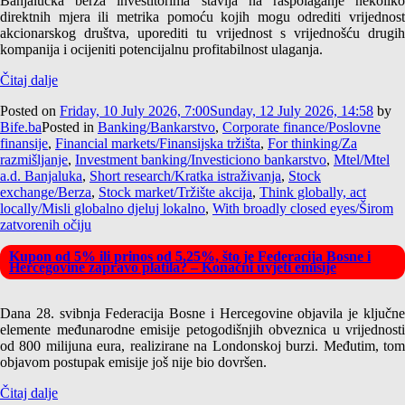
Banjalučka berza investitorima stavlja na raspolaganje nekoliko
direktnih mjera ili metrika pomoću kojih mogu odrediti vrijednost
akcionarskog društva, uporediti tu vrijednost s vrijednošću drugih
kompanija i ocijeniti potencijalnu profitabilnost ulaganja.
Čitaj dalje
Posted on
Friday, 10 July 2026, 7:00
Sunday, 12 July 2026, 14:58
by
Bife.ba
Posted in
Banking/Bankarstvo
,
Corporate finance/Poslovne
finansije
,
Financial markets/Finansijska tržišta
,
For thinking/Za
razmišljanje
,
Investment banking/Investiciono bankarstvo
,
Mtel/Mtel
a.d. Banjaluka
,
Short research/Kratka istraživanja
,
Stock
exchange/Berza
,
Stock market/Tržište akcija
,
Think globally, act
locally/Misli globalno djeluj lokalno
,
With broadly closed eyes/Širom
zatvorenih očiju
Kupon od 5% ili prinos od 5,25%, što je Federacija Bosne i
Hercegovine zapravo platila? – Konačni uvjeti emisije
Dana 28. svibnja Federacija Bosne i Hercegovine objavila je ključne
elemente međunarodne emisije petogodišnjih obveznica u vrijednosti
od 800 milijuna eura, realizirane na Londonskoj burzi. Međutim, tom
objavom postupak emisije još nije bio dovršen.
Čitaj dalje