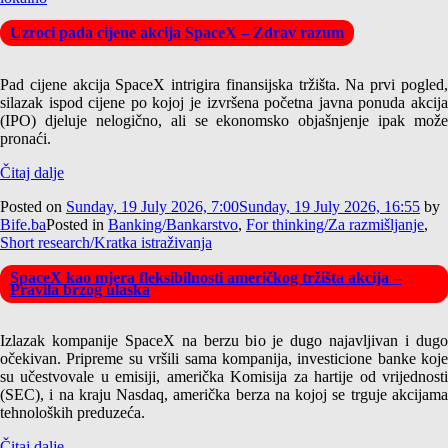
Uzroci pada cijene akcija SpaceX – Zdrav razum
Pad cijene akcija SpaceX intrigira finansijska tržišta. Na prvi pogled,
silazak ispod cijene po kojoj je izvršena početna javna ponuda akcija
(IPO) djeluje nelogično, ali se ekonomsko objašnjenje ipak može
pronaći.
Čitaj dalje
Posted on
Sunday, 19 July 2026, 7:00
Sunday, 19 July 2026, 16:55
by
Bife.ba
Posted in
Banking/Bankarstvo
,
For thinking/Za razmišljanje
,
Short research/Kratka istraživanja
SpaceX kao mjera fleksibilnosti američkog tržišta akcija –
Pravila brzog ulaska
Izlazak kompanije SpaceX na berzu bio je dugo najavljivan i dugo
očekivan. Pripreme su vršili sama kompanija, investicione banke koje
su učestvovale u emisiji, američka Komisija za hartije od vrijednosti
(SEC), i na kraju Nasdaq, američka berza na kojoj se trguje akcijama
tehnoloških preduzeća.
Čitaj dalje