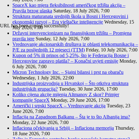
SpaceX kao mjera fleksibilnosti američkog tržišta akcija –
Pravila brzog ulaska
Saturday, 18 July 2026, 7:00
Struktura maturanata srednjih škola u Bosni i Hercegovini i
ekonomski razvoj – Era vještačke inteligencije
Wednesday, 15
URL has been copied successfully!
July 2026, 7:00
Državni intervencionizam na finansijskom tržištu – Promjena
pravila igre
Sunday, 12 July 2026, 7:00
Vrednovanje akcionarskih društava iz oblasti telekomunikacija –
P/E za posljednjih 12 mjeseci (TTM)
Friday, 10 July 2026, 7:00
Kupon od 5% ili prinos od 5,25%, što je Federacija Bosne i
Hercegovine zapravo platila? – Konačni uvjeti emisije
Monday,
6 July 2026, 7:00
Micron Technology Inc. – Sjajni bilansi i prst na obaraču
Wednesday, 1 July 2026, 22:00
Industrijska proizvodnja u Hrvatskoj – Što otkriva struktura
industrijskih grupacija?
Tuesday, 30 June 2026, 17:00
Koliko cijena akcije mijenja Altmanov Z skor? Primjer
kompanije SpaceX
Monday, 29 June 2026, 17:00
Američki i srpski SpaceX – Vrednovanje akcija
Tuesday, 23
June 2026, 7:00
Inflacija na Zapadnom Balkanu – Šta je to što Albanija ima?
Monday, 22 June 2026, 7:00
Inflaciona očekivanja u Srbiji – Inflaciona memorija
Thursday,
18 June 2026, 7:00