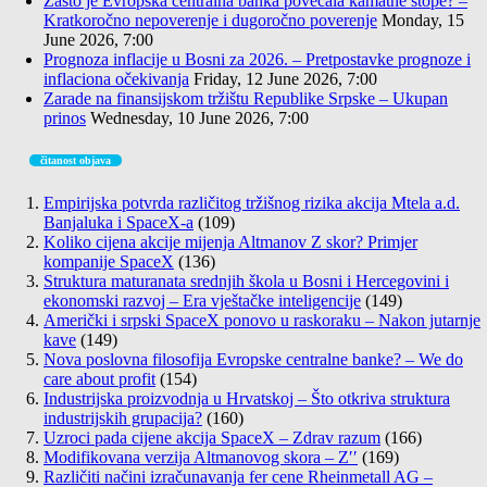
Zašto je Evropska centralna banka povećala kamatne stope? –
Kratkoročno nepoverenje i dugoročno poverenje
Monday, 15
June 2026, 7:00
Prognoza inflacije u Bosni za 2026. – Pretpostavke prognoze i
inflaciona očekivanja
Friday, 12 June 2026, 7:00
Zarade na finansijskom tržištu Republike Srpske – Ukupan
prinos
Wednesday, 10 June 2026, 7:00
čitanost objava
Empirijska potvrda različitog tržišnog rizika akcija Mtela a.d.
Banjaluka i SpaceX-a
(109)
Koliko cijena akcije mijenja Altmanov Z skor? Primjer
kompanije SpaceX
(136)
Struktura maturanata srednjih škola u Bosni i Hercegovini i
ekonomski razvoj – Era vještačke inteligencije
(149)
Američki i srpski SpaceX ponovo u raskoraku – Nakon jutarnje
kave
(149)
Nova poslovna filosofija Evropske centralne banke? – We do
care about profit
(154)
Industrijska proizvodnja u Hrvatskoj – Što otkriva struktura
industrijskih grupacija?
(160)
Uzroci pada cijene akcija SpaceX – Zdrav razum
(166)
Modifikovana verzija Altmanovog skora – Z′′
(169)
Različiti načini izračunavanja fer cene Rheinmetall AG –