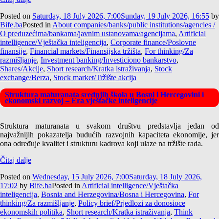
Posted on
Saturday, 18 July 2026, 7:00
Sunday, 19 July 2026, 16:55
by
Bife.ba
Posted in
About companies/banks/public institutions/agencies /
O preduzećima/bankama/javnim ustanovama/agencijama
,
Artificial
intelligence/Vještačka inteligencija
,
Corporate finance/Poslovne
finansije
,
Financial markets/Finansijska tržišta
,
For thinking/Za
razmišljanje
,
Investment banking/Investiciono bankarstvo
,
Shares/Akcije
,
Short research/Kratka istraživanja
,
Stock
exchange/Berza
,
Stock market/Tržište akcija
Struktura maturanata srednjih škola u Bosni i Hercegovini i
ekonomski razvoj – Era vještačke inteligencije
Struktura maturanata u svakom društvu predstavlja jedan od
najvažnijih pokazatelja budućih razvojnih kapaciteta ekonomije, jer
ona određuje kvalitet i strukturu kadrova koji ulaze na tržište rada.
Čitaj dalje
Posted on
Wednesday, 15 July 2026, 7:00
Saturday, 18 July 2026,
17:02
by
Bife.ba
Posted in
Artificial intelligence/Vještačka
inteligencija
,
Bosnia and Herzegovina/Bosna i Hercegovina
,
For
thinking/Za razmišljanje
,
Policy brief/Prjedlozi za donosioce
ekonomskih politika
,
Short research/Kratka istraživanja
,
Think