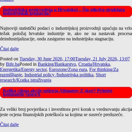
Industrijska proizvodnja u Hrvatskoj – Što otkriva struktura
industrijskih grupacija?
Najnoviji statistički podaci o industrijskoj proizvodnji upućuju na vrlo
težak položaj hrvatske industrije te, ako ne na nastavak procesa
deindustrijalizacije, onda zasigurno na industrijsku stagnaciju.
Čitaj dalje
Posted on
Tuesday, 30 June 2026, 17:00
Tuesday, 21 July 2026, 13:07
by
Bife.ba
Posted in
Banking/Bankarstvo
,
Croatia/Hrvatska
,
Energetika/Energy sector
,
Eurozone/Zona eura
,
For thinking/Za
razmišljanje
,
Industrial policy /Industrijska politika
,
Short
research/Kratka istraživanja
Koliko cijena akcije mijenja Altmanov Z skor? Primjer
kompanije SpaceX
Za veliki broj povjerilaca i investitora prvi korak u vrednovanju akcija
jeste ocjena finansijskih poteškoća sa kojima se susreće preduzeće.
Čitaj dalje