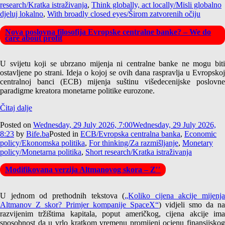
research/Kratka istraživanja
,
Think globally, act locally/Misli globalno
djeluj lokalno
,
With broadly closed eyes/Širom zatvorenih očiju
Nova poslovna filosofija Evropske centralne banke? – We do
care about profit
U svijetu koji se ubrzano mijenja ni centralne banke ne mogu biti
ostavljene po strani. Ideja o kojoj se ovih dana raspravlja u Evropskoj
centralnoj banci (ECB) mijenja suštinu višedecenijske poslovne
paradigme kreatora monetarne politike eurozone.
Čitaj dalje
Posted on
Wednesday, 29 July 2026, 7:00
Wednesday, 29 July 2026,
8:23
by
Bife.ba
Posted in
ECB/Evropska centralna banka
,
Economic
policy/Ekonomska politika
,
For thinking/Za razmišljanje
,
Monetary
policy/Monetarna politika
,
Short research/Kratka istraživanja
Modifikovana verzija Altmanovog skora – Z′′
U jednom od prethodnih tekstova (
„Koliko cijena akcije mijenja
Altmanov Z skor? Primjer kompanije SpaceX“
) vidjeli smo da na
razvijenim tržištima kapitala, poput američkog, cijena akcije ima
sposobnost da u vrlo kratkom vremenu promijeni ocjenu finansijskog