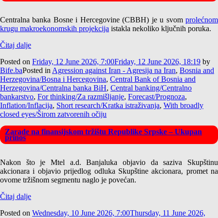
Centralna banka Bosne i Hercegovine (CBBH) je u svom
prolećnom
krugu makroekonomskih projekcija
istakla nekoliko ključnih poruka.
Čitaj dalje
Posted on
Friday, 12 June 2026, 7:00
Friday, 12 June 2026, 18:19
by
Bife.ba
Posted in
Agression against Iran - Agresija na Iran
,
Bosnia and
Herzegovina/Bosna i Hercegovina
,
Central Bank of Bosnia and
Herzegovina/Centralna banka BiH
,
Central banking/Centralno
bankarstvo
,
For thinking/Za razmišljanje
,
Forecast/Prognoza
,
Inflation/Inflacija
,
Short research/Kratka istraživanja
,
With broadly
closed eyes/Širom zatvorenih očiju
Zarade na finansijskom tržištu Republike Srpske – Ukupan
prinos
Nakon što je Mtel a.d. Banjaluka objavio da saziva Skupštinu
akcionara i objavio prijedlog odluka Skupštine akcionara, promet na
ovome tržišnom segmentu naglo je povećan.
Čitaj dalje
Posted on
Wednesday, 10 June 2026, 7:00
Thursday, 11 June 2026,