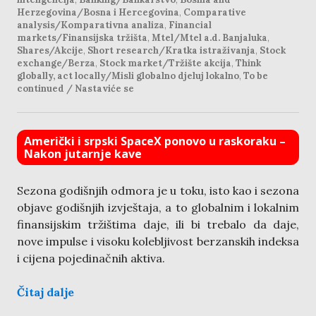
Herzegovina/Bosna i Hercegovina
,
Comparative
analysis/Komparativna analiza
,
Financial
markets/Finansijska tržišta
,
Mtel/Mtel a.d. Banjaluka
,
Shares/Akcije
,
Short research/Kratka istraživanja
,
Stock
exchange/Berza
,
Stock market/Tržište akcija
,
Think
globally, act locally/Misli globalno djeluj lokalno
,
To be
continued / Nastaviće se
Američki i srpski SpaceX ponovo u raskoraku –
Nakon jutarnje kave
Sezona godišnjih odmora je u toku, isto kao i sezona
objave godišnjih izvještaja, a to globalnim i lokalnim
finansijskim tržištima daje, ili bi trebalo da daje,
nove impulse i visoku kolebljivost berzanskih indeksa
i cijena pojedinačnih aktiva.
Čitaj dalje