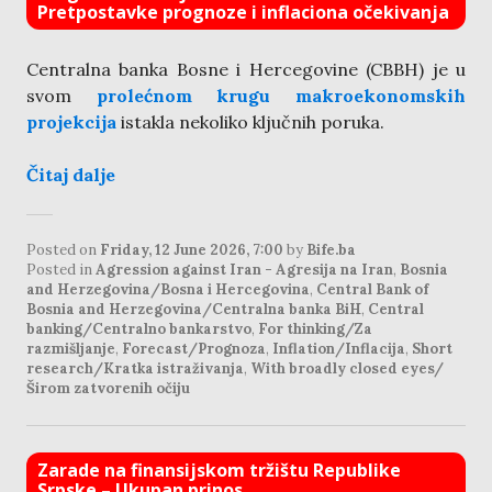
Pretpostavke prognoze i inflaciona očekivanja
Centralna banka Bosne i Hercegovine (CBBH) je u
svom
prolećnom krugu makroekonomskih
projekcija
istakla nekoliko ključnih poruka.
Čitaj dalje
Posted on
Friday, 12 June 2026, 7:00
by
Bife.ba
Posted in
Agression against Iran - Agresija na Iran
,
Bosnia
and Herzegovina/Bosna i Hercegovina
,
Central Bank of
Bosnia and Herzegovina/Centralna banka BiH
,
Central
banking/Centralno bankarstvo
,
For thinking/Za
razmišljanje
,
Forecast/Prognoza
,
Inflation/Inflacija
,
Short
research/Kratka istraživanja
,
With broadly closed eyes/
Širom zatvorenih očiju
Zarade na finansijskom tržištu Republike
Srpske – Ukupan prinos