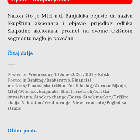
Nakon što je Mtel a.d. Banjaluka objavio da saziva
Skupštinu akcionara i objavio prijedlog odluka
Skupštine akcionara, promet na ovome tržišnom
segmentu naglo je povećan.
Čitaj dalje
Posted on
Wednesday, 10 June 2026, 7:00
by
Bife.ba
Posted in
Banking/Bankarstvo
,
Financial
markets/Finansijska tržišta
,
For thinking/Za razmišljanje
,
Mtel/Mtel a.d. Banjaluka
,
Short research/Kratka
istraživanja
,
Stock exchange/Berza
,
Stock market/Tržište
akcija
,
Valuation/Vrednovanje
,
View from side/Pogled sa
strane
posts
Older posts
navigation