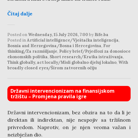
Čitaj dalje
Posted on
Wednesday, 15 July 2026, 7:00
by
Bife.ba
Posted in
Artificial intelligence/Vještačka inteligencija
,
Bosnia and Herzegovina/Bosna i Hercegovina
,
For
thinking/Za razmišljanje
,
Policy brief/Prjedlozi za donosioce
ekonomskih politika
,
Short research/Kratka istraživanja
,
Think globally, act locally/Misli globalno djeluj lokalno
,
With
broadly closed eyes/Širom zatvorenih očiju
Državni intervencionizam na finansijskom
tržištu – Promjena pravila igre
Državni intervencionizam, bez obzira na to da li je
direktan ili indirektan, nije nespojiv sa tržišnom
privredom. Naprotiv, on je njen veoma važan i
neizbježan dio.