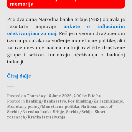
memorija
Pre dva dana Narodna banka Srbije (NBS) objavila je
rezultate najnovije
ankete o inflacionim
očekivanjima za maj
. Reč je o veoma dragocenom
izvoru podataka za vođenje monetarne politike, ali i
za razumevanje načina na koji različite društvene
grupe i sektori formiraju očekivanja o budućoj
inflaciji.
Čitaj dalje
Posted on
Thursday, 18 June 2026, 7:00
by
Bife.ba
Posted in
Banking/Bankarstvo
,
For thinking/Za razmišljanje
,
Monetary policy/Monetarna politika
,
National bank of
Serbia/Narodna banka Srbije
,
Serbia/Srbija
,
Short
research/Kratka istraživanja