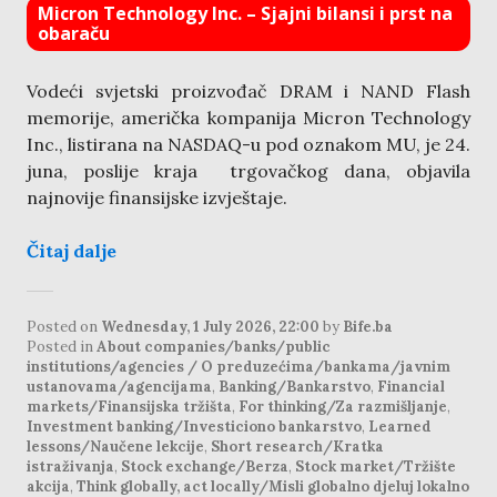
Micron Technology Inc. – Sjajni bilansi i prst na
obaraču
Vodeći svjetski proizvođač DRAM i NAND Flash
memorije, američka kompanija Micron Technology
Inc., listirana na NASDAQ-u pod oznakom MU, je 24.
juna, poslije kraja trgovačkog dana, objavila
najnovije finansijske izvještaje.
Čitaj dalje
Posted on
Wednesday, 1 July 2026, 22:00
by
Bife.ba
Posted in
About companies/banks/public
institutions/agencies / O preduzećima/bankama/javnim
ustanovama/agencijama
,
Banking/Bankarstvo
,
Financial
markets/Finansijska tržišta
,
For thinking/Za razmišljanje
,
Investment banking/Investiciono bankarstvo
,
Learned
lessons/Naučene lekcije
,
Short research/Kratka
istraživanja
,
Stock exchange/Berza
,
Stock market/Tržište
akcija
,
Think globally, act locally/Misli globalno djeluj lokalno