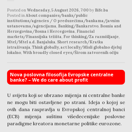
Posted on
Wednesday, 5 August 2026, 7:00
by
Bife.ba
Posted in
About companies/banks/public
institutions/agencies / O preduzećima/bankama/javnim
ustanovama/agencijama
,
Banking/Bankarstvo
,
Bosnia and
Herzegovina/Bosna i Hercegovina
,
Financial
markets/Finansijska tržišta
,
For thinking/Za razmišljanje
,
Mtel/Mtel a.d. Banjaluka
,
Short research/Kratka
istraživanja
,
Think globally, act locally/Misli globalno djeluj
lokalno
,
With broadly closed eyes/Širom zatvorenih očiju
Nova poslovna filosofija Evropske centralne
banke? – We do care about profit
U svijetu koji se ubrzano mijenja ni centralne banke
ne mogu biti ostavljene po strani. Ideja o kojoj se
ovih dana raspravlja u Evropskoj centralnoj banci
(ECB) mijenja suštinu višedecenijske poslovne
paradigme kreatora monetarne politike eurozone.