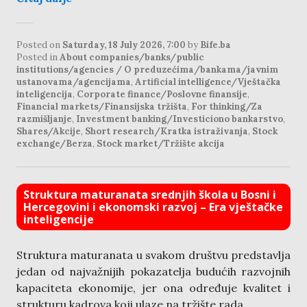
Posted on
Saturday, 18 July 2026, 7:00
by
Bife.ba
Posted in
About companies/banks/public
institutions/agencies / O preduzećima/bankama/javnim
ustanovama/agencijama
,
Artificial intelligence/Vještačka
inteligencija
,
Corporate finance/Poslovne finansije
,
Financial markets/Finansijska tržišta
,
For thinking/Za
razmišljanje
,
Investment banking/Investiciono bankarstvo
,
Shares/Akcije
,
Short research/Kratka istraživanja
,
Stock
exchange/Berza
,
Stock market/Tržište akcija
Struktura maturanata srednjih škola u Bosni i
Hercegovini i ekonomski razvoj – Era vještačke
inteligencije
Struktura maturanata u svakom društvu predstavlja
jedan od najvažnijih pokazatelja budućih razvojnih
kapaciteta ekonomije, jer ona određuje kvalitet i
strukturu kadrova koji ulaze na tržište rada.