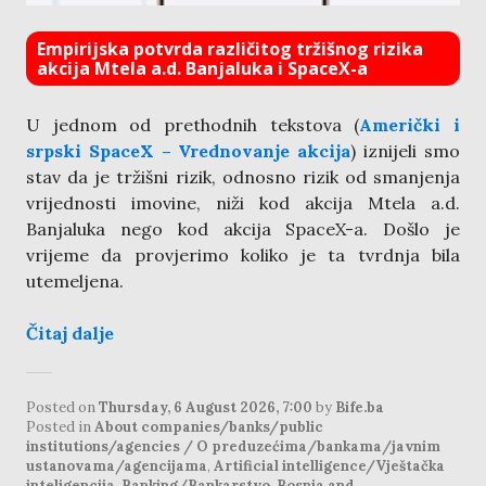
Empirijska potvrda različitog tržišnog rizika
akcija Mtela a.d. Banjaluka i SpaceX-a
U jednom od prethodnih tekstova (
Američki i
srpski SpaceX – Vrednovanje akcija
) iznijeli smo
stav da je tržišni rizik, odnosno rizik od smanjenja
vrijednosti imovine, niži kod akcija Mtela a.d.
Banjaluka nego kod akcija SpaceX-a. Došlo je
vrijeme da provjerimo koliko je ta tvrdnja bila
utemeljena.
Čitaj dalje
Posted on
Thursday, 6 August 2026, 7:00
by
Bife.ba
Posted in
About companies/banks/public
institutions/agencies / O preduzećima/bankama/javnim
ustanovama/agencijama
,
Artificial intelligence/Vještačka
inteligencija
,
Banking/Bankarstvo
,
Bosnia and