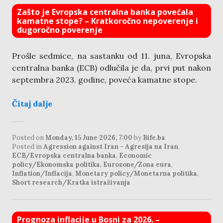
Zašto je Evropska centralna banka povećala
kamatne stope? – Kratkoročno nepoverenje i
dugoročno poverenje
Prošle sedmice, na sastanku od 11. juna, Evropska
centralna banka (ECB) odlučila je da, prvi put nakon
septembra 2023. godine, poveća kamatne stope.
Čitaj dalje
Posted on
Monday, 15 June 2026, 7:00
by
Bife.ba
Posted in
Agression against Iran - Agresija na Iran
,
ECB/Evropska centralna banka
,
Economic
policy/Ekonomska politika
,
Eurozone/Zona eura
,
Inflation/Inflacija
,
Monetary policy/Monetarna politika
,
Short research/Kratka istraživanja
Prognoza inflacije u Bosni za 2026. –