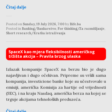
Čitaj dalje
Posted on
Sunday, 19 July 2026, 7:00
by
Bife.ba
Posted in
Banking/Bankarstvo
,
For thinking/Za razmišljanje
,
Short research/Kratka istraživanja
SpaceX kao mjera fleksibilnosti američkog
tržišta akcija – Pravila brzog ulaska
Izlazak kompanije SpaceX na berzu bio je dugo
najavljivan i dugo očekivan. Pripreme su vršili sama
kompanija, investicione banke koje su učestvovale u
emisiji, američka Komisija za hartije od vrijednosti
(SEC), i na kraju Nasdaq, američka berza na kojoj se
trguje akcijama tehnoloških preduzeća.
Čitaj dalje