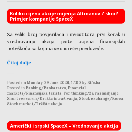
Koliko cijena akcije mijenja Altmanov Z skor?
Primjer kompanije SpaceX
Za veliki broj povjerilaca i investitora prvi korak u
vrednovanju akcija jeste ocjena finansijskih
poteškoća sa kojima se susreće preduzeće.
Čitaj dalje
Posted on
Monday, 29 June 2026, 17:00
by
Bife.ba
Posted in
Banking/Bankarstvo
,
Financial
markets/Finansijska tržišta
,
For thinking/Za razmišljanje
,
Short research/Kratka istraživanja
,
Stock exchange/Berza
,
Stock market/Tržište akcija
Američki i srpski SpaceX – Vrednovanje akcija