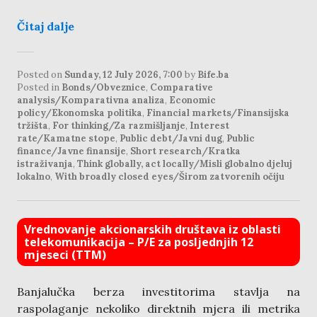
Čitaj dalje
Posted on
Sunday, 12 July 2026, 7:00
by
Bife.ba
Posted in
Bonds/Obveznice
,
Comparative
analysis/Komparativna analiza
,
Economic
policy/Ekonomska politika
,
Financial markets/Finansijska
tržišta
,
For thinking/Za razmišljanje
,
Interest
rate/Kamatne stope
,
Public debt/Javni dug
,
Public
finance/Javne finansije
,
Short research/Kratka
istraživanja
,
Think globally, act locally/Misli globalno djeluj
lokalno
,
With broadly closed eyes/Širom zatvorenih očiju
Vrednovanje akcionarskih društava iz oblasti
telekomunikacija – P/E za posljednjih 12
mjeseci (TTM)
Banjalučka berza investitorima stavlja na
raspolaganje nekoliko direktnih mjera ili metrika