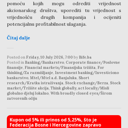
pomoću kojih mogu odrediti vrijednost
akcionarskog društva, uporediti tu vrijednost s
vrijednošću drugih kompanija i ocijeniti
potencijalnu profitabilnost ulaganja.
Čitaj dalje
Posted on
Friday, 10 July 2026, 7:00
by
Bife.ba
Posted in
Banking/Bankarstvo
,
Corporate finance/Poslovne
finansije
,
Financial markets/Finansijska tržišta
,
For
thinking/Za razmišljanje
,
Investment banking/Investiciono
bankarstvo
,
Mtel/Mtel a.d. Banjaluka
,
Short
research/Kratka istraživanja
,
Stock exchange/Berza
,
Stock
market/Tržište akcija
,
Think globally, act locally/Misli
globalno djeluj lokalno
,
With broadly closed eyes/Širom
zatvorenih očiju
Kupon od 5% ili prinos od 5,25%, što je
Federacija Bosne i Hercegovine zapravo