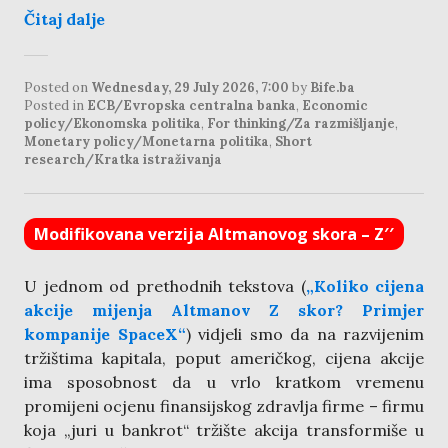
Čitaj dalje
Posted on
Wednesday, 29 July 2026, 7:00
by
Bife.ba
Posted in
ECB/Evropska centralna banka
,
Economic
policy/Ekonomska politika
,
For thinking/Za razmišljanje
,
Monetary policy/Monetarna politika
,
Short
research/Kratka istraživanja
Modifikovana verzija Altmanovog skora – Z′′
U jednom od prethodnih tekstova (
„Koliko cijena
akcije mijenja Altmanov Z skor? Primjer
kompanije SpaceX“
) vidjeli smo da na razvijenim
tržištima kapitala, poput američkog, cijena akcije
ima sposobnost da u vrlo kratkom vremenu
promijeni ocjenu finansijskog zdravlja firme – firmu
koja „juri u bankrot“ tržište akcija transformiše u