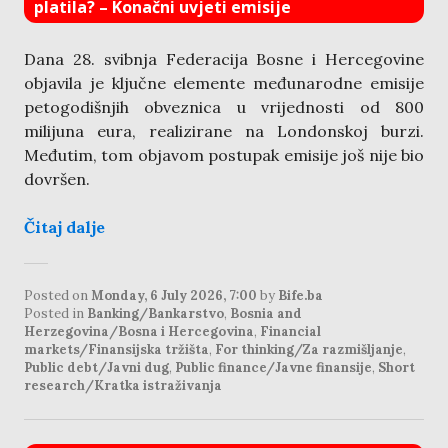
platila? – Konačni uvjeti emisije
Dana 28. svibnja Federacija Bosne i Hercegovine
objavila je ključne elemente međunarodne emisije
petogodišnjih obveznica u vrijednosti od 800
milijuna eura, realizirane na Londonskoj burzi.
Međutim, tom objavom postupak emisije još nije bio
dovršen.
Čitaj dalje
Posted on
Monday, 6 July 2026, 7:00
by
Bife.ba
Posted in
Banking/Bankarstvo
,
Bosnia and
Herzegovina/Bosna i Hercegovina
,
Financial
markets/Finansijska tržišta
,
For thinking/Za razmišljanje
,
Public debt/Javni dug
,
Public finance/Javne finansije
,
Short
research/Kratka istraživanja