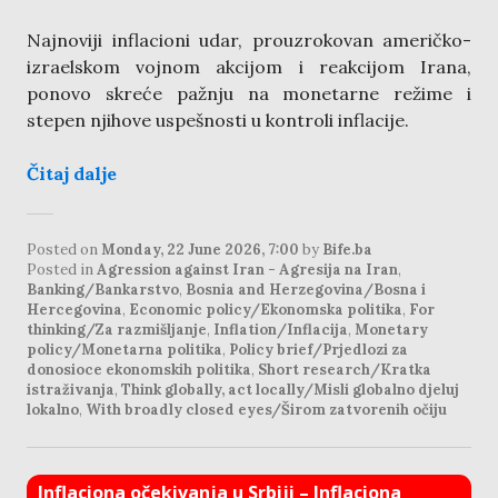
Najnoviji inflacioni udar, prouzrokovan američko-
izraelskom vojnom akcijom i reakcijom Irana,
ponovo skreće pažnju na monetarne režime i
stepen njihove uspešnosti u kontroli inflacije.
Čitaj dalje
Posted on
Monday, 22 June 2026, 7:00
by
Bife.ba
Posted in
Agression against Iran - Agresija na Iran
,
Banking/Bankarstvo
,
Bosnia and Herzegovina/Bosna i
Hercegovina
,
Economic policy/Ekonomska politika
,
For
thinking/Za razmišljanje
,
Inflation/Inflacija
,
Monetary
policy/Monetarna politika
,
Policy brief/Prjedlozi za
donosioce ekonomskih politika
,
Short research/Kratka
istraživanja
,
Think globally, act locally/Misli globalno djeluj
lokalno
,
With broadly closed eyes/Širom zatvorenih očiju
Inflaciona očekivanja u Srbiji – Inflaciona