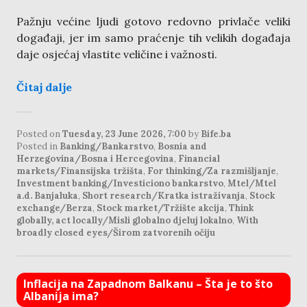
Pažnju većine ljudi gotovo redovno privlače veliki
događaji, jer im samo praćenje tih velikih događaja
daje osjećaj vlastite veličine i važnosti.
Čitaj dalje
Posted on
Tuesday, 23 June 2026, 7:00
by
Bife.ba
Posted in
Banking/Bankarstvo
,
Bosnia and
Herzegovina/Bosna i Hercegovina
,
Financial
markets/Finansijska tržišta
,
For thinking/Za razmišljanje
,
Investment banking/Investiciono bankarstvo
,
Mtel/Mtel
a.d. Banjaluka
,
Short research/Kratka istraživanja
,
Stock
exchange/Berza
,
Stock market/Tržište akcija
,
Think
globally, act locally/Misli globalno djeluj lokalno
,
With
broadly closed eyes/Širom zatvorenih očiju
Inflacija na Zapadnom Balkanu – Šta je to što
Albanija ima?