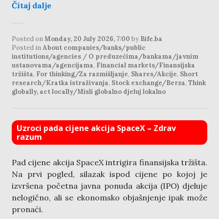
Čitaj dalje
Posted on
Monday, 20 July 2026, 7:00
by
Bife.ba
Posted in
About companies/banks/public
institutions/agencies / O preduzećima/bankama/javnim
ustanovama/agencijama
,
Financial markets/Finansijska
tržišta
,
For thinking/Za razmišljanje
,
Shares/Akcije
,
Short
research/Kratka istraživanja
,
Stock exchange/Berza
,
Think
globally, act locally/Misli globalno djeluj lokalno
Uzroci pada cijene akcija SpaceX – Zdrav
razum
Pad cijene akcija SpaceX intrigira finansijska tržišta.
Na prvi pogled, silazak ispod cijene po kojoj je
izvršena početna javna ponuda akcija (IPO) djeluje
nelogično, ali se ekonomsko objašnjenje ipak može
pronaći.