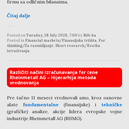
firmu sa odličnim bilansima.
Čitaj dalje
Posted on
Tuesday, 28 July 2026, 7:00
by
Bife.ba
Posted in
Financial markets/Finansijska tržišta
,
For
thinking/Za razmišljanje
,
Short research/Kratka
istraživanja
Različiti načini izračunavanja fer cene
Rheinmetall AG – Hijerarhija metoda
vrednovanja
Pre tačno 11 meseci vrednovali smo, kroz osnovne
alate f
undamentalne
(finansijske) i
tehničke
(grafičke) analize, akcije lidera evropske vojne
industrije Rheinmetall AG (RHMG).