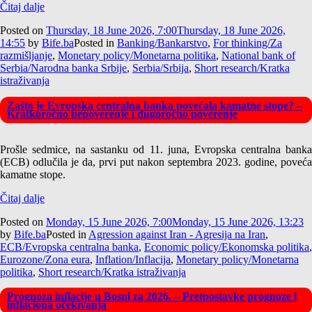
Čitaj dalje
Posted on
Thursday, 18 June 2026, 7:00
Thursday, 18 June 2026,
14:55
by
Bife.ba
Posted in
Banking/Bankarstvo
,
For thinking/Za
razmišljanje
,
Monetary policy/Monetarna politika
,
National bank of
Serbia/Narodna banka Srbije
,
Serbia/Srbija
,
Short research/Kratka
istraživanja
Zašto je Evropska centralna banka povećala kamatne stope? –
Kratkoročno nepoverenje i dugoročno poverenje
Prošle sedmice, na sastanku od 11. juna, Evropska centralna banka
(ECB) odlučila je da, prvi put nakon septembra 2023. godine, poveća
kamatne stope.
Čitaj dalje
Posted on
Monday, 15 June 2026, 7:00
Monday, 15 June 2026, 13:23
by
Bife.ba
Posted in
Agression against Iran - Agresija na Iran
,
ECB/Evropska centralna banka
,
Economic policy/Ekonomska politika
,
Eurozone/Zona eura
,
Inflation/Inflacija
,
Monetary policy/Monetarna
politika
,
Short research/Kratka istraživanja
Prognoza inflacije u Bosni za 2026. – Pretpostavke prognoze i
inflaciona očekivanja