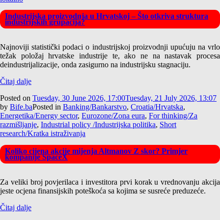
Industrijska proizvodnja u Hrvatskoj – Što otkriva struktura
industrijskih grupacija?
Najnoviji statistički podaci o industrijskoj proizvodnji upućuju na vrlo
težak položaj hrvatske industrije te, ako ne na nastavak procesa
deindustrijalizacije, onda zasigurno na industrijsku stagnaciju.
Čitaj dalje
Posted on
Tuesday, 30 June 2026, 17:00
Tuesday, 21 July 2026, 13:07
by
Bife.ba
Posted in
Banking/Bankarstvo
,
Croatia/Hrvatska
,
Energetika/Energy sector
,
Eurozone/Zona eura
,
For thinking/Za
razmišljanje
,
Industrial policy /Industrijska politika
,
Short
research/Kratka istraživanja
Koliko cijena akcije mijenja Altmanov Z skor? Primjer
kompanije SpaceX
Za veliki broj povjerilaca i investitora prvi korak u vrednovanju akcija
jeste ocjena finansijskih poteškoća sa kojima se susreće preduzeće.
Čitaj dalje