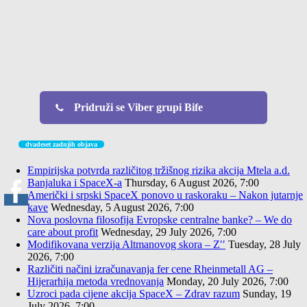
Pridruži se Viber grupi Bife
dvadeset zadnjih objava
Empirijska potvrda različitog tržišnog rizika akcija Mtela a.d.
Banjaluka i SpaceX-a
Thursday, 6 August 2026, 7:00
Američki i srpski SpaceX ponovo u raskoraku – Nakon jutarnje
kave
Wednesday, 5 August 2026, 7:00
Nova poslovna filosofija Evropske centralne banke? – We do
care about profit
Wednesday, 29 July 2026, 7:00
Modifikovana verzija Altmanovog skora – Z′′
Tuesday, 28 July
2026, 7:00
Različiti načini izračunavanja fer cene Rheinmetall AG –
Hijerarhija metoda vrednovanja
Monday, 20 July 2026, 7:00
Uzroci pada cijene akcija SpaceX – Zdrav razum
Sunday, 19
July 2026, 7:00