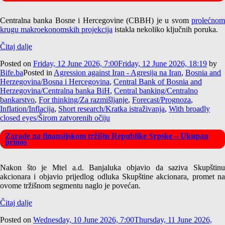
Centralna banka Bosne i Hercegovine (CBBH) je u svom
prolećnom
krugu makroekonomskih projekcija
istakla nekoliko ključnih poruka.
Čitaj dalje
Posted on
Friday, 12 June 2026, 7:00
Friday, 12 June 2026, 18:19
by
Bife.ba
Posted in
Agression against Iran - Agresija na Iran
,
Bosnia and
Herzegovina/Bosna i Hercegovina
,
Central Bank of Bosnia and
Herzegovina/Centralna banka BiH
,
Central banking/Centralno
bankarstvo
,
For thinking/Za razmišljanje
,
Forecast/Prognoza
,
Inflation/Inflacija
,
Short research/Kratka istraživanja
,
With broadly
closed eyes/Širom zatvorenih očiju
Zarade na finansijskom tržištu Republike Srpske – Ukupan
prinos
Nakon što je Mtel a.d. Banjaluka objavio da saziva Skupštinu
akcionara i objavio prijedlog odluka Skupštine akcionara, promet na
ovome tržišnom segmentu naglo je povećan.
Čitaj dalje
Posted on
Wednesday, 10 June 2026, 7:00
Thursday, 11 June 2026,