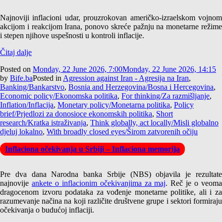
Najnoviji inflacioni udar, prouzrokovan američko-izraelskom vojnom
akcijom i reakcijom Irana, ponovo skreće pažnju na monetarne režime
i stepen njihove uspešnosti u kontroli inflacije.
Čitaj dalje
Posted on
Monday, 22 June 2026, 7:00
Monday, 22 June 2026, 14:15
by
Bife.ba
Posted in
Agression against Iran - Agresija na Iran
,
Banking/Bankarstvo
,
Bosnia and Herzegovina/Bosna i Hercegovina
,
Economic policy/Ekonomska politika
,
For thinking/Za razmišljanje
,
Inflation/Inflacija
,
Monetary policy/Monetarna politika
,
Policy
brief/Prjedlozi za donosioce ekonomskih politika
,
Short
research/Kratka istraživanja
,
Think globally, act locally/Misli globalno
djeluj lokalno
,
With broadly closed eyes/Širom zatvorenih očiju
Inflaciona očekivanja u Srbiji – Inflaciona memorija
Pre dva dana Narodna banka Srbije (NBS) objavila je rezultate
najnovije
ankete o inflacionim očekivanjima za maj
. Reč je o veom
dragocenom izvoru podataka za vođenje monetarne politike, ali i za
razumevanje načina na koji različite društvene grupe i sektori formiraju
očekivanja o budućoj inflaciji.