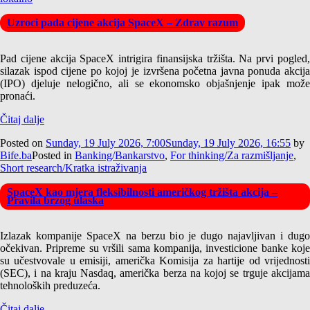
Uzroci pada cijene akcija SpaceX – Zdrav razum
Pad cijene akcija SpaceX intrigira finansijska tržišta. Na prvi pogled,
silazak ispod cijene po kojoj je izvršena početna javna ponuda akcija
(IPO) djeluje nelogično, ali se ekonomsko objašnjenje ipak može
pronaći.
Čitaj dalje
Posted on
Sunday, 19 July 2026, 7:00
Sunday, 19 July 2026, 16:55
by
Bife.ba
Posted in
Banking/Bankarstvo
,
For thinking/Za razmišljanje
,
Short research/Kratka istraživanja
SpaceX kao mjera fleksibilnosti američkog tržišta akcija –
Pravila brzog ulaska
Izlazak kompanije SpaceX na berzu bio je dugo najavljivan i dugo
očekivan. Pripreme su vršili sama kompanija, investicione banke koje
su učestvovale u emisiji, američka Komisija za hartije od vrijednosti
(SEC), i na kraju Nasdaq, američka berza na kojoj se trguje akcijama
tehnoloških preduzeća.
Čitaj dalje