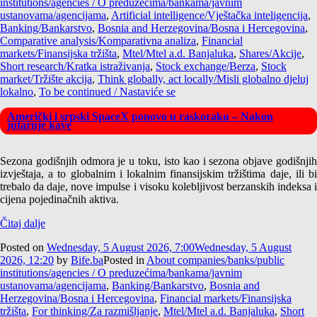
institutions/agencies / O preduzećima/bankama/javnim
ustanovama/agencijama
,
Artificial intelligence/Vještačka inteligencija
,
Banking/Bankarstvo
,
Bosnia and Herzegovina/Bosna i Hercegovina
,
Comparative analysis/Komparativna analiza
,
Financial
markets/Finansijska tržišta
,
Mtel/Mtel a.d. Banjaluka
,
Shares/Akcije
,
Short research/Kratka istraživanja
,
Stock exchange/Berza
,
Stock
market/Tržište akcija
,
Think globally, act locally/Misli globalno djeluj
lokalno
,
To be continued / Nastaviće se
Američki i srpski SpaceX ponovo u raskoraku – Nakon
jutarnje kave
Sezona godišnjih odmora je u toku, isto kao i sezona objave godišnjih
izvještaja, a to globalnim i lokalnim finansijskim tržištima daje, ili bi
trebalo da daje, nove impulse i visoku kolebljivost berzanskih indeksa i
cijena pojedinačnih aktiva.
Čitaj dalje
Posted on
Wednesday, 5 August 2026, 7:00
Wednesday, 5 August
2026, 12:20
by
Bife.ba
Posted in
About companies/banks/public
institutions/agencies / O preduzećima/bankama/javnim
ustanovama/agencijama
,
Banking/Bankarstvo
,
Bosnia and
Herzegovina/Bosna i Hercegovina
,
Financial markets/Finansijska
tržišta
,
For thinking/Za razmišljanje
,
Mtel/Mtel a.d. Banjaluka
,
Short