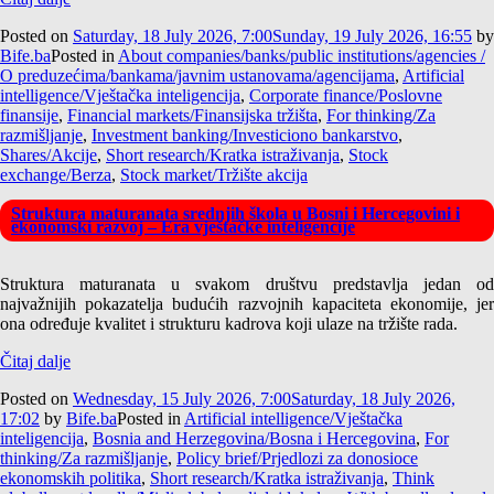
Posted on
Saturday, 18 July 2026, 7:00
Sunday, 19 July 2026, 16:55
by
Bife.ba
Posted in
About companies/banks/public institutions/agencies /
O preduzećima/bankama/javnim ustanovama/agencijama
,
Artificial
intelligence/Vještačka inteligencija
,
Corporate finance/Poslovne
finansije
,
Financial markets/Finansijska tržišta
,
For thinking/Za
razmišljanje
,
Investment banking/Investiciono bankarstvo
,
Shares/Akcije
,
Short research/Kratka istraživanja
,
Stock
exchange/Berza
,
Stock market/Tržište akcija
Struktura maturanata srednjih škola u Bosni i Hercegovini i
ekonomski razvoj – Era vještačke inteligencije
Struktura maturanata u svakom društvu predstavlja jedan od
najvažnijih pokazatelja budućih razvojnih kapaciteta ekonomije, jer
ona određuje kvalitet i strukturu kadrova koji ulaze na tržište rada.
Čitaj dalje
Posted on
Wednesday, 15 July 2026, 7:00
Saturday, 18 July 2026,
17:02
by
Bife.ba
Posted in
Artificial intelligence/Vještačka
inteligencija
,
Bosnia and Herzegovina/Bosna i Hercegovina
,
For
thinking/Za razmišljanje
,
Policy brief/Prjedlozi za donosioce
ekonomskih politika
,
Short research/Kratka istraživanja
,
Think