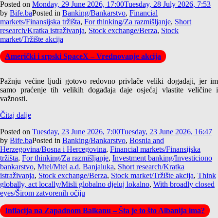
Posted on
Monday, 29 June 2026, 17:00
Tuesday, 28 July 2026, 7:53
by
Bife.ba
Posted in
Banking/Bankarstvo
,
Financial
markets/Finansijska tržišta
,
For thinking/Za razmišljanje
,
Short
research/Kratka istraživanja
,
Stock exchange/Berza
,
Stock
market/Tržište akcija
Američki i srpski SpaceX – Vrednovanje akcija
Pažnju većine ljudi gotovo redovno privlače veliki događaji, jer im
samo praćenje tih velikih događaja daje osjećaj vlastite veličine i
važnosti.
Čitaj dalje
Posted on
Tuesday, 23 June 2026, 7:00
Tuesday, 23 June 2026, 16:47
by
Bife.ba
Posted in
Banking/Bankarstvo
,
Bosnia and
Herzegovina/Bosna i Hercegovina
,
Financial markets/Finansijska
tržišta
,
For thinking/Za razmišljanje
,
Investment banking/Investiciono
bankarstvo
,
Mtel/Mtel a.d. Banjaluka
,
Short research/Kratka
istraživanja
,
Stock exchange/Berza
,
Stock market/Tržište akcija
,
Think
globally, act locally/Misli globalno djeluj lokalno
,
With broadly closed
eyes/Širom zatvorenih očiju
Inflacija na Zapadnom Balkanu – Šta je to što Albanija ima?