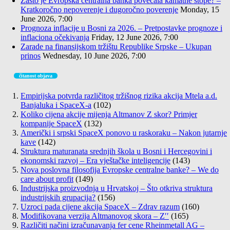
Zašto je Evropska centralna banka povećala kamatne stope? –
Kratkoročno nepoverenje i dugoročno poverenje
Monday, 15
June 2026, 7:00
Prognoza inflacije u Bosni za 2026. – Pretpostavke prognoze i
inflaciona očekivanja
Friday, 12 June 2026, 7:00
Zarade na finansijskom tržištu Republike Srpske – Ukupan
prinos
Wednesday, 10 June 2026, 7:00
čitanost objava
Empirijska potvrda različitog tržišnog rizika akcija Mtela a.d.
Banjaluka i SpaceX-a
(102)
Koliko cijena akcije mijenja Altmanov Z skor? Primjer
kompanije SpaceX
(132)
Američki i srpski SpaceX ponovo u raskoraku – Nakon jutarnje
kave
(142)
Struktura maturanata srednjih škola u Bosni i Hercegovini i
ekonomski razvoj – Era vještačke inteligencije
(143)
Nova poslovna filosofija Evropske centralne banke? – We do
care about profit
(149)
Industrijska proizvodnja u Hrvatskoj – Što otkriva struktura
industrijskih grupacija?
(156)
Uzroci pada cijene akcija SpaceX – Zdrav razum
(160)
Modifikovana verzija Altmanovog skora – Z′′
(165)
Različiti načini izračunavanja fer cene Rheinmetall AG –