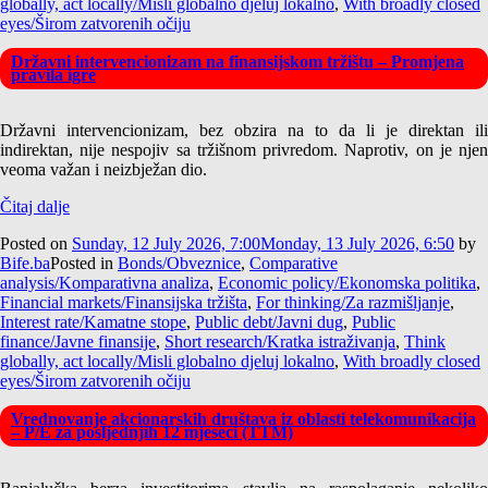
globally, act locally/Misli globalno djeluj lokalno
,
With broadly closed
eyes/Širom zatvorenih očiju
Državni intervencionizam na finansijskom tržištu – Promjena
pravila igre
Državni intervencionizam, bez obzira na to da li je direktan ili
indirektan, nije nespojiv sa tržišnom privredom. Naprotiv, on je njen
veoma važan i neizbježan dio.
Čitaj dalje
Posted on
Sunday, 12 July 2026, 7:00
Monday, 13 July 2026, 6:50
by
Bife.ba
Posted in
Bonds/Obveznice
,
Comparative
analysis/Komparativna analiza
,
Economic policy/Ekonomska politika
,
Financial markets/Finansijska tržišta
,
For thinking/Za razmišljanje
,
Interest rate/Kamatne stope
,
Public debt/Javni dug
,
Public
finance/Javne finansije
,
Short research/Kratka istraživanja
,
Think
globally, act locally/Misli globalno djeluj lokalno
,
With broadly closed
eyes/Širom zatvorenih očiju
Vrednovanje akcionarskih društava iz oblasti telekomunikacija
– P/E za posljednjih 12 mjeseci (TTM)