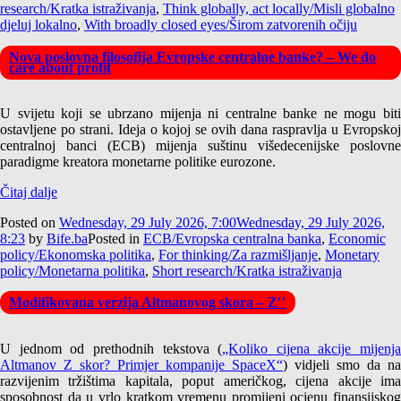
research/Kratka istraživanja
,
Think globally, act locally/Misli globalno
djeluj lokalno
,
With broadly closed eyes/Širom zatvorenih očiju
Nova poslovna filosofija Evropske centralne banke? – We do
care about profit
U svijetu koji se ubrzano mijenja ni centralne banke ne mogu biti
ostavljene po strani. Ideja o kojoj se ovih dana raspravlja u Evropskoj
centralnoj banci (ECB) mijenja suštinu višedecenijske poslovne
paradigme kreatora monetarne politike eurozone.
Čitaj dalje
Posted on
Wednesday, 29 July 2026, 7:00
Wednesday, 29 July 2026,
8:23
by
Bife.ba
Posted in
ECB/Evropska centralna banka
,
Economic
policy/Ekonomska politika
,
For thinking/Za razmišljanje
,
Monetary
policy/Monetarna politika
,
Short research/Kratka istraživanja
Modifikovana verzija Altmanovog skora – Z′′
U jednom od prethodnih tekstova (
„Koliko cijena akcije mijenja
Altmanov Z skor? Primjer kompanije SpaceX“
) vidjeli smo da na
razvijenim tržištima kapitala, poput američkog, cijena akcije ima
sposobnost da u vrlo kratkom vremenu promijeni ocjenu finansijskog