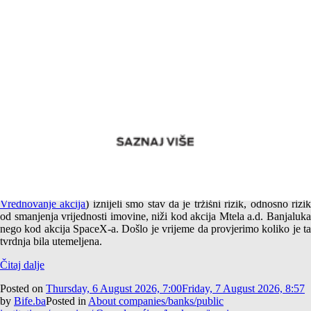
Empirijska potvrda različitog tržišnog rizika akcija Mtela a.d.
Banjaluka i SpaceX-a
U jednom od prethodnih tekstova (
Američki i srpski SpaceX –
Vrednovanje akcija
) iznijeli smo stav da je tržišni rizik, odnosno rizi
od smanjenja vrijednosti imovine, niži kod akcija Mtela a.d. Banjaluka
nego kod akcija SpaceX-a. Došlo je vrijeme da provjerimo koliko je ta
tvrdnja bila utemeljena.
Čitaj dalje
Posted on
Thursday, 6 August 2026, 7:00
Friday, 7 August 2026, 8:57
by
Bife.ba
Posted in
About companies/banks/public