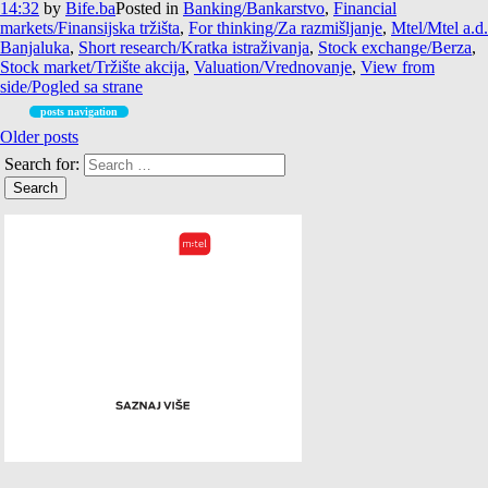
14:32
by
Bife.ba
Posted in
Banking/Bankarstvo
,
Financial
markets/Finansijska tržišta
,
For thinking/Za razmišljanje
,
Mtel/Mtel a.d.
Banjaluka
,
Short research/Kratka istraživanja
,
Stock exchange/Berza
,
Stock market/Tržište akcija
,
Valuation/Vrednovanje
,
View from
side/Pogled sa strane
posts navigation
Older posts
Search for: