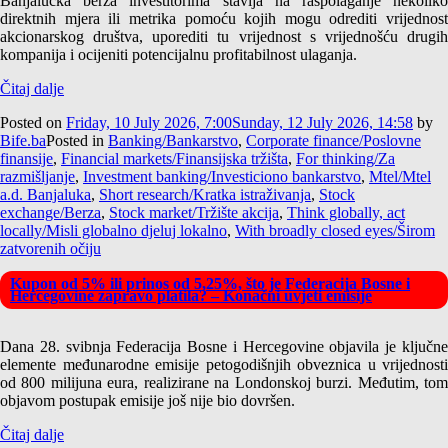
Banjalučka berza investitorima stavlja na raspolaganje nekoliko
direktnih mjera ili metrika pomoću kojih mogu odrediti vrijednost
akcionarskog društva, uporediti tu vrijednost s vrijednošću drugih
kompanija i ocijeniti potencijalnu profitabilnost ulaganja.
Čitaj dalje
Posted on
Friday, 10 July 2026, 7:00
Sunday, 12 July 2026, 14:58
by
Bife.ba
Posted in
Banking/Bankarstvo
,
Corporate finance/Poslovne
finansije
,
Financial markets/Finansijska tržišta
,
For thinking/Za
razmišljanje
,
Investment banking/Investiciono bankarstvo
,
Mtel/Mtel
a.d. Banjaluka
,
Short research/Kratka istraživanja
,
Stock
exchange/Berza
,
Stock market/Tržište akcija
,
Think globally, act
locally/Misli globalno djeluj lokalno
,
With broadly closed eyes/Širom
zatvorenih očiju
Kupon od 5% ili prinos od 5,25%, što je Federacija Bosne i
Hercegovine zapravo platila? – Konačni uvjeti emisije
Dana 28. svibnja Federacija Bosne i Hercegovine objavila je ključne
elemente međunarodne emisije petogodišnjih obveznica u vrijednosti
od 800 milijuna eura, realizirane na Londonskoj burzi. Međutim, tom
objavom postupak emisije još nije bio dovršen.
Čitaj dalje