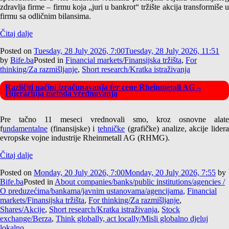
zdravlja firme – firmu koja „juri u bankrot“ tržište akcija transformiše u
firmu sa odličnim bilansima.
Čitaj dalje
Posted on
Tuesday, 28 July 2026, 7:00
Tuesday, 28 July 2026, 11:51
by
Bife.ba
Posted in
Financial markets/Finansijska tržišta
,
For
thinking/Za razmišljanje
,
Short research/Kratka istraživanja
Različiti načini izračunavanja fer cene Rheinmetall AG –
Hijerarhija metoda vrednovanja
Pre tačno 11 meseci vrednovali smo, kroz osnovne alate
f
undamentalne
(finansijske) i
tehničke
(grafičke) analize, akcije lider
evropske vojne industrije Rheinmetall AG (RHMG).
Čitaj dalje
Posted on
Monday, 20 July 2026, 7:00
Monday, 20 July 2026, 7:55
by
Bife.ba
Posted in
About companies/banks/public institutions/agencies /
O preduzećima/bankama/javnim ustanovama/agencijama
,
Financial
markets/Finansijska tržišta
,
For thinking/Za razmišljanje
,
Shares/Akcije
,
Short research/Kratka istraživanja
,
Stock
exchange/Berza
,
Think globally, act locally/Misli globalno djeluj
lokalno