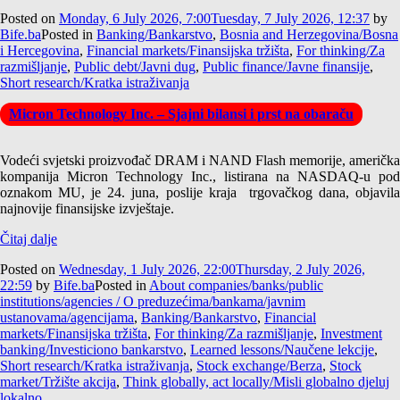
Posted on
Monday, 6 July 2026, 7:00
Tuesday, 7 July 2026, 12:37
by
Bife.ba
Posted in
Banking/Bankarstvo
,
Bosnia and Herzegovina/Bosna
i Hercegovina
,
Financial markets/Finansijska tržišta
,
For thinking/Za
razmišljanje
,
Public debt/Javni dug
,
Public finance/Javne finansije
,
Short research/Kratka istraživanja
Micron Technology Inc. – Sjajni bilansi i prst na obaraču
Vodeći svjetski proizvođač DRAM i NAND Flash memorije, američka
kompanija Micron Technology Inc., listirana na NASDAQ-u pod
oznakom MU, je 24. juna, poslije kraja trgovačkog dana, objavila
najnovije finansijske izvještaje.
Čitaj dalje
Posted on
Wednesday, 1 July 2026, 22:00
Thursday, 2 July 2026,
22:59
by
Bife.ba
Posted in
About companies/banks/public
institutions/agencies / O preduzećima/bankama/javnim
ustanovama/agencijama
,
Banking/Bankarstvo
,
Financial
markets/Finansijska tržišta
,
For thinking/Za razmišljanje
,
Investment
banking/Investiciono bankarstvo
,
Learned lessons/Naučene lekcije
,
Short research/Kratka istraživanja
,
Stock exchange/Berza
,
Stock
market/Tržište akcija
,
Think globally, act locally/Misli globalno djeluj
lokalno