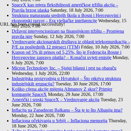
SpaceX kao mjera fleksibilnosti američkog tržišta akcija –
Pravila brzog ulaska
Saturday, 18 July 2026, 7:00
Struktura maturanata srednjih škola u Bosni i Hercegovini i
ekonomski razvoj – Era vještačke inteligencije
Wednesday, 15
URL has been copied successfully!
July 2026, 7:00
Državni intervencionizam na finansijskom tržištu – Promjena
pravila igre
Sunday, 12 July 2026, 7:00
Vrednovanje akcionarskih društava iz oblasti telekomunikacija –
P/E za posljednjih 12 mjeseci (TTM)
Friday, 10 July 2026, 7:00
Kupon od 5% ili prinos od 5,25%, što je Federacija Bosne i
Hercegovine zapravo platila? – Konačni uvjeti emisije
Monday,
6 July 2026, 7:00
Micron Technology Inc. – Sjajni bilansi i prst na obaraču
Wednesday, 1 July 2026, 22:00
Industrijska proizvodnja u Hrvatskoj – Što otkriva struktura
industrijskih grupacija?
Tuesday, 30 June 2026, 17:00
Koliko cijena akcije mijenja Altmanov Z skor? Primjer
kompanije SpaceX
Monday, 29 June 2026, 17:00
Američki i srpski SpaceX – Vrednovanje akcija
Tuesday, 23
June 2026, 7:00
Inflacija na Zapadnom Balkanu – Šta je to što Albanija ima?
Monday, 22 June 2026, 7:00
Inflaciona očekivanja u Srbiji – Inflaciona memorija
Thursday,
18 June 2026, 7:00