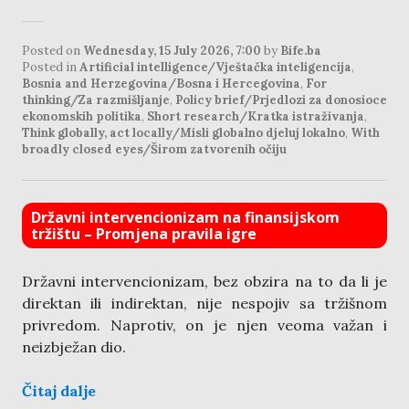
Posted on
Wednesday, 15 July 2026, 7:00
by
Bife.ba
Posted in
Artificial intelligence/Vještačka inteligencija
,
Bosnia and Herzegovina/Bosna i Hercegovina
,
For
thinking/Za razmišljanje
,
Policy brief/Prjedlozi za donosioce
ekonomskih politika
,
Short research/Kratka istraživanja
,
Think globally, act locally/Misli globalno djeluj lokalno
,
With
broadly closed eyes/Širom zatvorenih očiju
Državni intervencionizam na finansijskom
tržištu – Promjena pravila igre
Državni intervencionizam, bez obzira na to da li je
direktan ili indirektan, nije nespojiv sa tržišnom
privredom. Naprotiv, on je njen veoma važan i
neizbježan dio.
Čitaj dalje