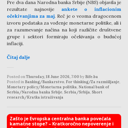
Pre dva dana Narodna banka Srbije (NBS) objavila je
rezultate najnovije
ankete o inflacionim
očekivanjima za maj
. Reč je o veoma dragocenom
izvoru podataka za vođenje monetarne politike, ali i
za razumevanje načina na koji različite društvene
grupe i sektori formiraju očekivanja o budućoj
inflaciji.
Čitaj dalje
Posted on
Thursday, 18 June 2026, 7:00
by
Bife.ba
Posted in
Banking/Bankarstvo
,
For thinking/Za razmišljanje
,
Monetary policy/Monetarna politika
,
National bank of
Serbia/Narodna banka Srbije
,
Serbia/Srbija
,
Short
research/Kratka istraživanja
Zašto je Evropska centralna banka povećala
kamatne stope? – Kratkoročno nepoverenje i