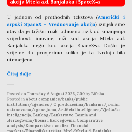
akcija Mtela a.d. Banjaluka i SpaceX-a
U jednom od prethodnih tekstova (
Američki i
srpski SpaceX – Vrednovanje akcija
) iznijeli smo
stav da je tržišni rizik, odnosno rizik od smanjenja
vrijednosti imovine, niži kod akcija Mtela a.d.
Banjaluka nego kod akcija SpaceX-a. Došlo je
vrijeme da provjerimo koliko je ta tvrdnja bila
utemeljena.
Čitaj dalje
Posted on
Thursday, 6 August 2026, 7:00
by
Bife.ba
Posted in
About companies/banks/public
institutions/agencies / O preduzećima/bankama/javnim
ustanovama/agencijama
,
Artificial intelligence/Vještačka
inteligencija
,
Banking/Bankarstvo
,
Bosnia and
Herzegovina/Bosna i Hercegovina
,
Comparative
analysis/Komparativna analiza
,
Financial
markets/Finansijska tržišta
,
Mtel/Mtel a.d. Banjaluka
,