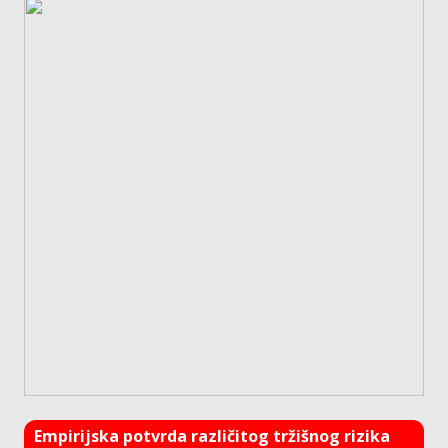
Empirijska potvrda različitog tržišnog rizika