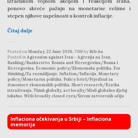
izraelskom vojnom akcijom i reakcijom Irana,
ponovo skreće pažnju na monetarne režime i
stepen njihove uspešnosti u kontroli inflacije.
Čitaj dalje
Posted on
Monday, 22 June 2026, 7:00
by
Bife.ba
Posted in
Agression against Iran - Agresija na Iran
,
Banking/Bankarstvo
,
Bosnia and Herzegovina/Bosna i
Hercegovina
,
Economic policy/Ekonomska politika
,
For
thinking/Za razmišljanje
,
Inflation/Inflacija
,
Monetary
policy/Monetarna politika
,
Policy brief/Prjedlozi za
donosioce ekonomskih politika
,
Short research/Kratka
istraživanja
,
Think globally, act locally/Misli globalno djeluj
lokalno
,
With broadly closed eyes/Širom zatvorenih očiju
Inflaciona očekivanja u Srbiji – Inflaciona
memorija