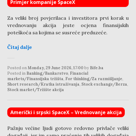
Primjer kompanije SpaceX
Za veliki broj povjerilaca i investitora prvi korak u
vrednovanju akcija jeste ocjena finansijskih
poteškoća sa kojima se susreće preduzeće.
Čitaj dalje
Posted on
Monday, 29 June 2026, 17:00
by
Bife.ba
Posted in
Banking/Bankarstvo
,
Financial
markets/Finansijska tržišta
,
For thinking/Za razmišljanje
,
Short research/Kratka istraživanja
,
Stock exchange/Berza
,
Stock market/Tržište akcija
Američki i srpski SpaceX – Vrednovanje akcija
Pažnju većine ljudi gotovo redovno privlače veliki
događaji, jer im samo praćenje tih velikih događaja