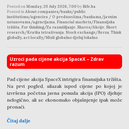
Posted on
Monday, 20 July 2026, 7:00
by
Bife.ba
Posted in
About companies/banks/public
institutions/agencies / O preduzećima/bankama/javnim
ustanovama/agencijama
,
Financial markets/Finansijska
tržišta
,
For thinking/Za razmišljanje
,
Shares/Akcije
,
Short
research/Kratka istraživanja
,
Stock exchange/Berza
,
Think
globally, act locally/Misli globalno djeluj lokalno
Uzroci pada cijene akcija SpaceX – Zdrav
razum
Pad cijene akcija SpaceX intrigira finansijska tržišta.
Na prvi pogled, silazak ispod cijene po kojoj je
izvršena početna javna ponuda akcija (IPO) djeluje
nelogično, ali se ekonomsko objašnjenje ipak može
pronaći.
Čitaj dalje