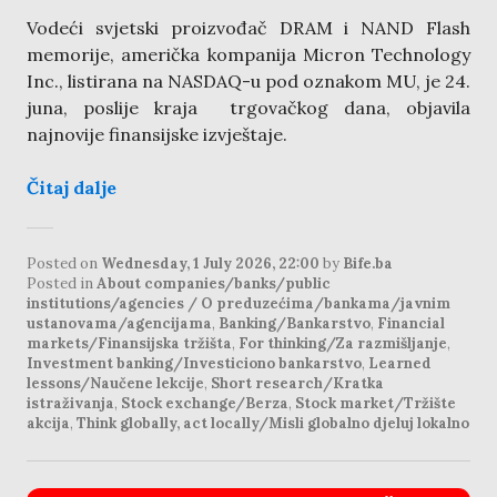
Vodeći svjetski proizvođač DRAM i NAND Flash
memorije, američka kompanija Micron Technology
Inc., listirana na NASDAQ-u pod oznakom MU, je 24.
juna, poslije kraja trgovačkog dana, objavila
najnovije finansijske izvještaje.
Čitaj dalje
Posted on
Wednesday, 1 July 2026, 22:00
by
Bife.ba
Posted in
About companies/banks/public
institutions/agencies / O preduzećima/bankama/javnim
ustanovama/agencijama
,
Banking/Bankarstvo
,
Financial
markets/Finansijska tržišta
,
For thinking/Za razmišljanje
,
Investment banking/Investiciono bankarstvo
,
Learned
lessons/Naučene lekcije
,
Short research/Kratka
istraživanja
,
Stock exchange/Berza
,
Stock market/Tržište
akcija
,
Think globally, act locally/Misli globalno djeluj lokalno