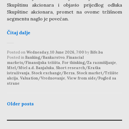
Skupštinu akcionara i objavio prijedlog odluka
Skupštine akcionara, promet na ovome tržišnom
segmentu naglo je povećan.
Čitaj dalje
Posted on
Wednesday, 10 June 2026, 7:00
by
Bife.ba
Posted in
Banking/Bankarstvo
,
Financial
markets/Finansijska tržišta
,
For thinking/Za razmišljanje
,
Mtel/Mtel a.d. Banjaluka
,
Short research/Kratka
istraživanja
,
Stock exchange/Berza
,
Stock market/Tržište
akcija
,
Valuation/Vrednovanje
,
View from side/Pogled sa
strane
posts
Older posts
navigation