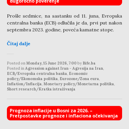
dugoročno poverenje
Prošle sedmice, na sastanku od 11. juna, Evropska
centralna banka (ECB) odlučila je da, prvi put nakon
septembra 2023. godine, poveća kamatne stope.
Čitaj dalje
Posted on
Monday, 15 June 2026, 7:00
by
Bife.ba
Posted in
Agression against Iran - Agresija na Iran
,
ECB/Evropska centralna banka
,
Economic
policy/Ekonomska politika
,
Eurozone/Zona eura
,
Inflation/Inflacija
,
Monetary policy/Monetarna politika
,
Short research/Kratka istraživanja
Prognoza inflacije u Bosni za 2026. –
Pretpostavke prognoze i inflaciona očekivanja