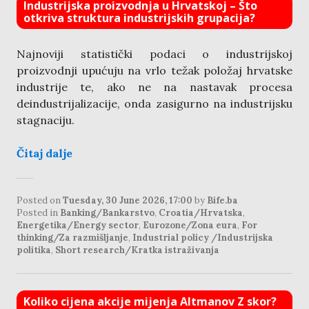
Industrijska proizvodnja u Hrvatskoj – Što
otkriva struktura industrijskih grupacija?
Najnoviji statistički podaci o industrijskoj
proizvodnji upućuju na vrlo težak položaj hrvatske
industrije te, ako ne na nastavak procesa
deindustrijalizacije, onda zasigurno na industrijsku
stagnaciju.
Čitaj dalje
Posted on
Tuesday, 30 June 2026, 17:00
by
Bife.ba
Posted in
Banking/Bankarstvo
,
Croatia/Hrvatska
,
Energetika/Energy sector
,
Eurozone/Zona eura
,
For
thinking/Za razmišljanje
,
Industrial policy /Industrijska
politika
,
Short research/Kratka istraživanja
Koliko cijena akcije mijenja Altmanov Z skor?