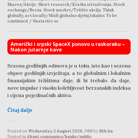
Shares/Akcije
,
Short research/Kratka istraživanja
,
Stock
exchange/Berza
,
Stock market/Tržište akcija
,
Think
globally, act locally/Misli globalno djeluj lokalno
,
To be
continued / Nastaviće se
Američki i srpski SpaceX ponovo u raskoraku –
Nakon jutarnje kave
Sezona godišnjih odmora je u toku, isto kao i sezona
objave godišnjih izvještaja, a to globalnim i lokalnim
finansijskim tržištima daje, ili bi trebalo da daje,
nove impulse i visoku kolebljivost berzanskih indeksa
i cijena pojedinačnih aktiva.
Čitaj dalje
Posted on
Wednesday, 5 August 2026, 7:00
by
Bife.ba
Posted in
About companies/banks/public