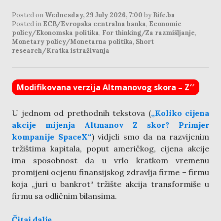
Posted on
Wednesday, 29 July 2026, 7:00
by
Bife.ba
Posted in
ECB/Evropska centralna banka
,
Economic
policy/Ekonomska politika
,
For thinking/Za razmišljanje
,
Monetary policy/Monetarna politika
,
Short
research/Kratka istraživanja
Modifikovana verzija Altmanovog skora – Z′′
U jednom od prethodnih tekstova (
„Koliko cijena
akcije mijenja Altmanov Z skor? Primjer
kompanije SpaceX“
) vidjeli smo da na razvijenim
tržištima kapitala, poput američkog, cijena akcije
ima sposobnost da u vrlo kratkom vremenu
promijeni ocjenu finansijskog zdravlja firme – firmu
koja „juri u bankrot“ tržište akcija transformiše u
firmu sa odličnim bilansima.
Čitaj dalje