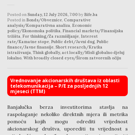
Posted on
Sunday, 12 July 2026, 7:00
by
Bife.ba
Posted in
Bonds/Obveznice
,
Comparative
analysis/Komparativna analiza
,
Economic
policy/Ekonomska politika
,
Financial markets/Finansijska
tržišta
,
For thinking/Za razmišljanje
,
Interest
rate/Kamatne stope
,
Public debt/Javni dug
,
Public
finance/Javne finansije
,
Short research/Kratka
istraživanja
,
Think globally, act locally/Misli globalno djeluj
lokalno
,
With broadly closed eyes/Širom zatvorenih očiju
Vrednovanje akcionarskih društava iz oblasti
telekomunikacija – P/E za posljednjih 12
mjeseci (TTM)
Banjalučka berza investitorima stavlja na
raspolaganje nekoliko direktnih mjera ili metrika
pomoću kojih mogu odrediti vrijednost
akcionarskog društva, uporediti tu vrijednost s