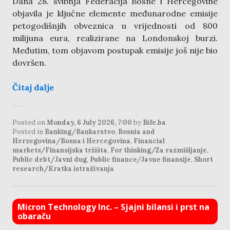
Dana 28. svibnja Federacija Bosne i Hercegovine
objavila je ključne elemente međunarodne emisije
petogodišnjih obveznica u vrijednosti od 800
milijuna eura, realizirane na Londonskoj burzi.
Međutim, tom objavom postupak emisije još nije bio
dovršen.
Čitaj dalje
Posted on
Monday, 6 July 2026, 7:00
by
Bife.ba
Posted in
Banking/Bankarstvo
,
Bosnia and
Herzegovina/Bosna i Hercegovina
,
Financial
markets/Finansijska tržišta
,
For thinking/Za razmišljanje
,
Public debt/Javni dug
,
Public finance/Javne finansije
,
Short
research/Kratka istraživanja
Micron Technology Inc. – Sjajni bilansi i prst na
obaraču