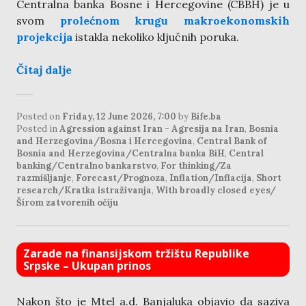
Centralna banka Bosne i Hercegovine (CBBH) je u
svom
prolećnom krugu makroekonomskih
projekcija
istakla nekoliko ključnih poruka.
Čitaj dalje
Posted on
Friday, 12 June 2026, 7:00
by
Bife.ba
Posted in
Agression against Iran - Agresija na Iran
,
Bosnia
and Herzegovina/Bosna i Hercegovina
,
Central Bank of
Bosnia and Herzegovina/Centralna banka BiH
,
Central
banking/Centralno bankarstvo
,
For thinking/Za
razmišljanje
,
Forecast/Prognoza
,
Inflation/Inflacija
,
Short
research/Kratka istraživanja
,
With broadly closed eyes/
Širom zatvorenih očiju
Zarade na finansijskom tržištu Republike
Srpske – Ukupan prinos
Nakon što je Mtel a.d. Banjaluka objavio da saziva