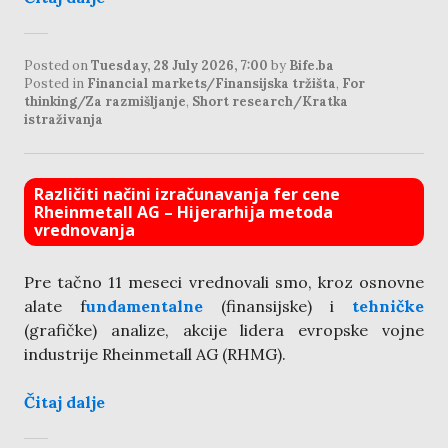
Posted on
Tuesday, 28 July 2026, 7:00
by
Bife.ba
Posted in
Financial markets/Finansijska tržišta
,
For
thinking/Za razmišljanje
,
Short research/Kratka
istraživanja
Različiti načini izračunavanja fer cene
Rheinmetall AG – Hijerarhija metoda
vrednovanja
Pre tačno 11 meseci vrednovali smo, kroz osnovne
alate f
undamentalne
(finansijske) i
tehničke
(grafičke) analize, akcije lidera evropske vojne
industrije Rheinmetall AG (RHMG).
Čitaj dalje