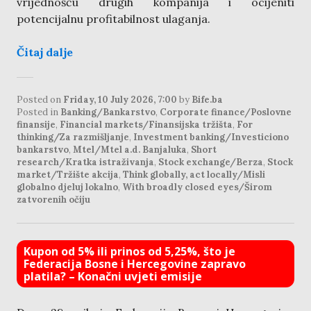
vrijednošću drugih kompanija i ocijeniti
potencijalnu profitabilnost ulaganja.
Čitaj dalje
Posted on
Friday, 10 July 2026, 7:00
by
Bife.ba
Posted in
Banking/Bankarstvo
,
Corporate finance/Poslovne
finansije
,
Financial markets/Finansijska tržišta
,
For
thinking/Za razmišljanje
,
Investment banking/Investiciono
bankarstvo
,
Mtel/Mtel a.d. Banjaluka
,
Short
research/Kratka istraživanja
,
Stock exchange/Berza
,
Stock
market/Tržište akcija
,
Think globally, act locally/Misli
globalno djeluj lokalno
,
With broadly closed eyes/Širom
zatvorenih očiju
Kupon od 5% ili prinos od 5,25%, što je
Federacija Bosne i Hercegovine zapravo
platila? – Konačni uvjeti emisije