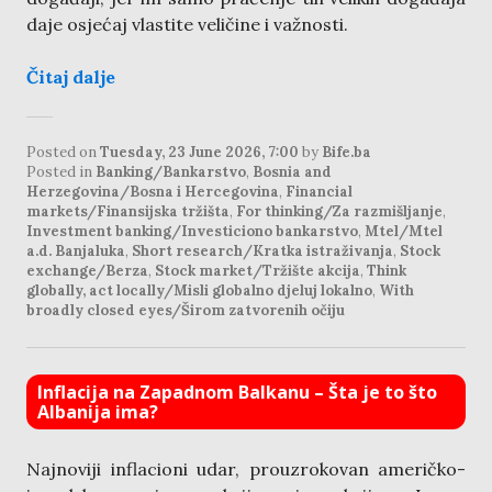
daje osjećaj vlastite veličine i važnosti.
Čitaj dalje
Posted on
Tuesday, 23 June 2026, 7:00
by
Bife.ba
Posted in
Banking/Bankarstvo
,
Bosnia and
Herzegovina/Bosna i Hercegovina
,
Financial
markets/Finansijska tržišta
,
For thinking/Za razmišljanje
,
Investment banking/Investiciono bankarstvo
,
Mtel/Mtel
a.d. Banjaluka
,
Short research/Kratka istraživanja
,
Stock
exchange/Berza
,
Stock market/Tržište akcija
,
Think
globally, act locally/Misli globalno djeluj lokalno
,
With
broadly closed eyes/Širom zatvorenih očiju
Inflacija na Zapadnom Balkanu – Šta je to što
Albanija ima?
Najnoviji inflacioni udar, prouzrokovan američko-