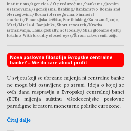
institutions/agencies / O preduzećima/bankama/javnim
ustanovama/agencijama
,
Banking/Bankarstvo
,
Bosnia and
Herzegovina/Bosna i Hercegovina
,
Financial
markets/Finansijska tržišta
,
For thinking/Za razmišljanje
,
Mtel/Mtel a.d. Banjaluka
,
Short research/Kratka
istraživanja
,
Think globally, act locally/Misli globalno djeluj
lokalno
,
With broadly closed eyes/Širom zatvorenih očiju
Nova poslovna filosofija Evropske centralne
banke? – We do care about profit
U svijetu koji se ubrzano mijenja ni centralne banke
ne mogu biti ostavljene po strani. Ideja o kojoj se
ovih dana raspravlja u Evropskoj centralnoj banci
(ECB) mijenja suštinu višedecenijske poslovne
paradigme kreatora monetarne politike eurozone.
Čitaj dalje