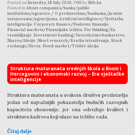
Posted on
Saturday, 18 July 2026, 7:00
by
Bife.ba
Posted in
About companies/banks/public
institutions/agencies / O preduzećima/bankama/javnim
ustanovama/agencijama
,
Artificial intelligence/Vještačka
inteligencija
,
Corporate finance/Poslovne finansije
,
Financial markets/Finansijska tržišta
,
For thinking/Za
razmišljanje
,
Investment banking/Investiciono bankarstvo
,
Shares/Akcije
,
Short research/Kratka istraživanja
,
Stock
exchange/Berza
,
Stock market/Tržište akcija
Struktura maturanata srednjih škola u Bosni i
Hercegovini i ekonomski razvoj – Era vještačke
inteligencije
Struktura maturanata u svakom društvu predstavlja
jedan od najvažnijih pokazatelja budućih razvojnih
kapaciteta ekonomije, jer ona određuje kvalitet i
strukturu kadrova koji ulaze na tržište rada.
Čitaj dalje