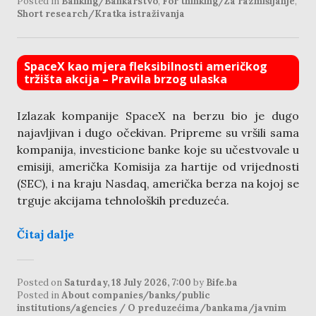
Posted in
Banking/Bankarstvo
,
For thinking/Za razmišljanje
,
Short research/Kratka istraživanja
SpaceX kao mjera fleksibilnosti američkog
tržišta akcija – Pravila brzog ulaska
Izlazak kompanije SpaceX na berzu bio je dugo
najavljivan i dugo očekivan. Pripreme su vršili sama
kompanija, investicione banke koje su učestvovale u
emisiji, američka Komisija za hartije od vrijednosti
(SEC), i na kraju Nasdaq, američka berza na kojoj se
trguje akcijama tehnoloških preduzeća.
Čitaj dalje
Posted on
Saturday, 18 July 2026, 7:00
by
Bife.ba
Posted in
About companies/banks/public
institutions/agencies / O preduzećima/bankama/javnim