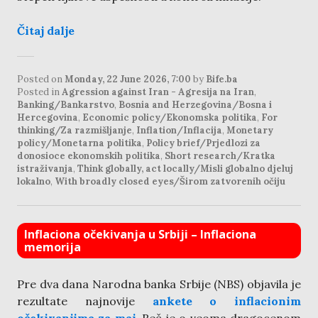
Čitaj dalje
Posted on
Monday, 22 June 2026, 7:00
by
Bife.ba
Posted in
Agression against Iran - Agresija na Iran
,
Banking/Bankarstvo
,
Bosnia and Herzegovina/Bosna i
Hercegovina
,
Economic policy/Ekonomska politika
,
For
thinking/Za razmišljanje
,
Inflation/Inflacija
,
Monetary
policy/Monetarna politika
,
Policy brief/Prjedlozi za
donosioce ekonomskih politika
,
Short research/Kratka
istraživanja
,
Think globally, act locally/Misli globalno djeluj
lokalno
,
With broadly closed eyes/Širom zatvorenih očiju
Inflaciona očekivanja u Srbiji – Inflaciona
memorija
Pre dva dana Narodna banka Srbije (NBS) objavila je
rezultate najnovije
ankete o inflacionim