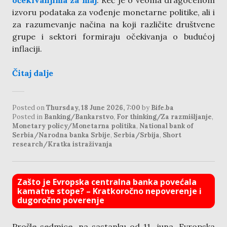
očekivanjima za maj
. Reč je o veoma dragocenom
izvoru podataka za vođenje monetarne politike, ali i
za razumevanje načina na koji različite društvene
grupe i sektori formiraju očekivanja o budućoj
inflaciji.
Čitaj dalje
Posted on
Thursday, 18 June 2026, 7:00
by
Bife.ba
Posted in
Banking/Bankarstvo
,
For thinking/Za razmišljanje
,
Monetary policy/Monetarna politika
,
National bank of
Serbia/Narodna banka Srbije
,
Serbia/Srbija
,
Short
research/Kratka istraživanja
Zašto je Evropska centralna banka povećala
kamatne stope? – Kratkoročno nepoverenje i
dugoročno poverenje
Prošle sedmice, na sastanku od 11. juna, Evropska