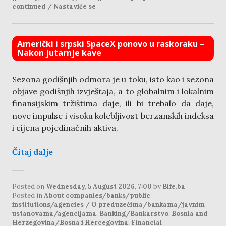
continued / Nastaviće se
Američki i srpski SpaceX ponovo u raskoraku –
Nakon jutarnje kave
Sezona godišnjih odmora je u toku, isto kao i sezona
objave godišnjih izvještaja, a to globalnim i lokalnim
finansijskim tržištima daje, ili bi trebalo da daje,
nove impulse i visoku kolebljivost berzanskih indeksa
i cijena pojedinačnih aktiva.
Čitaj dalje
Posted on
Wednesday, 5 August 2026, 7:00
by
Bife.ba
Posted in
About companies/banks/public
institutions/agencies / O preduzećima/bankama/javnim
ustanovama/agencijama
,
Banking/Bankarstvo
,
Bosnia and
Herzegovina/Bosna i Hercegovina
,
Financial