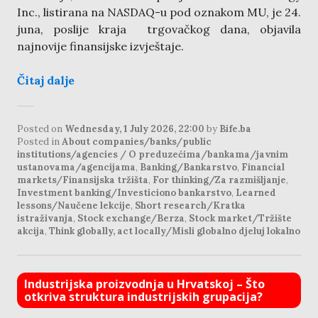
Inc., listirana na NASDAQ-u pod oznakom MU, je 24.
juna, poslije kraja trgovačkog dana, objavila
najnovije finansijske izvještaje.
Čitaj dalje
Posted on
Wednesday, 1 July 2026, 22:00
by
Bife.ba
Posted in
About companies/banks/public
institutions/agencies / O preduzećima/bankama/javnim
ustanovama/agencijama
,
Banking/Bankarstvo
,
Financial
markets/Finansijska tržišta
,
For thinking/Za razmišljanje
,
Investment banking/Investiciono bankarstvo
,
Learned
lessons/Naučene lekcije
,
Short research/Kratka
istraživanja
,
Stock exchange/Berza
,
Stock market/Tržište
akcija
,
Think globally, act locally/Misli globalno djeluj lokalno
Industrijska proizvodnja u Hrvatskoj – Što
otkriva struktura industrijskih grupacija?