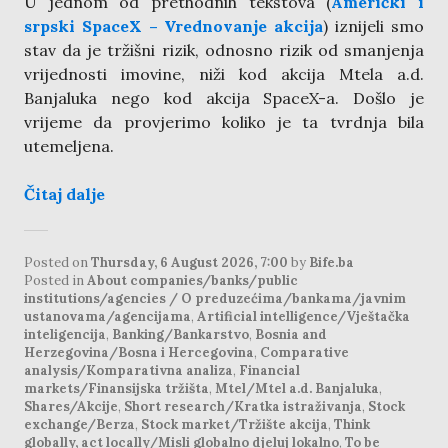
U jednom od prethodnih tekstova (
Američki i
srpski SpaceX – Vrednovanje akcija
) iznijeli smo
stav da je tržišni rizik, odnosno rizik od smanjenja
vrijednosti imovine, niži kod akcija Mtela a.d.
Banjaluka nego kod akcija SpaceX-a. Došlo je
vrijeme da provjerimo koliko je ta tvrdnja bila
utemeljena.
Čitaj dalje
Posted on
Thursday, 6 August 2026, 7:00
by
Bife.ba
Posted in
About companies/banks/public
institutions/agencies / O preduzećima/bankama/javnim
ustanovama/agencijama
,
Artificial intelligence/Vještačka
inteligencija
,
Banking/Bankarstvo
,
Bosnia and
Herzegovina/Bosna i Hercegovina
,
Comparative
analysis/Komparativna analiza
,
Financial
markets/Finansijska tržišta
,
Mtel/Mtel a.d. Banjaluka
,
Shares/Akcije
,
Short research/Kratka istraživanja
,
Stock
exchange/Berza
,
Stock market/Tržište akcija
,
Think
globally, act locally/Misli globalno djeluj lokalno
,
To be