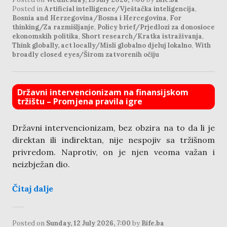
Posted in
Artificial intelligence/Vještačka inteligencija
,
Bosnia and Herzegovina/Bosna i Hercegovina
,
For
thinking/Za razmišljanje
,
Policy brief/Prjedlozi za donosioce
ekonomskih politika
,
Short research/Kratka istraživanja
,
Think globally, act locally/Misli globalno djeluj lokalno
,
With
broadly closed eyes/Širom zatvorenih očiju
Državni intervencionizam na finansijskom
tržištu – Promjena pravila igre
Državni intervencionizam, bez obzira na to da li je
direktan ili indirektan, nije nespojiv sa tržišnom
privredom. Naprotiv, on je njen veoma važan i
neizbježan dio.
Čitaj dalje
Posted on
Sunday, 12 July 2026, 7:00
by
Bife.ba