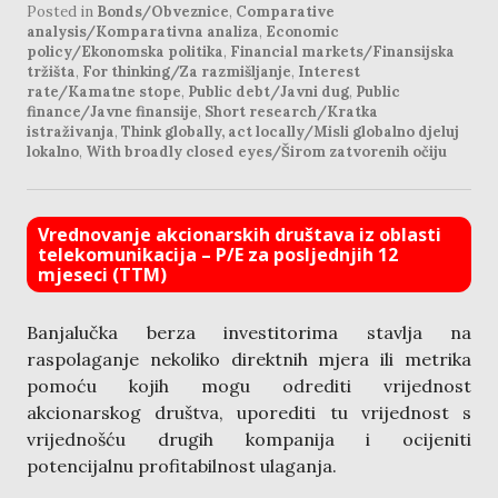
Posted in
Bonds/Obveznice
,
Comparative
analysis/Komparativna analiza
,
Economic
policy/Ekonomska politika
,
Financial markets/Finansijska
tržišta
,
For thinking/Za razmišljanje
,
Interest
rate/Kamatne stope
,
Public debt/Javni dug
,
Public
finance/Javne finansije
,
Short research/Kratka
istraživanja
,
Think globally, act locally/Misli globalno djeluj
lokalno
,
With broadly closed eyes/Širom zatvorenih očiju
Vrednovanje akcionarskih društava iz oblasti
telekomunikacija – P/E za posljednjih 12
mjeseci (TTM)
Banjalučka berza investitorima stavlja na
raspolaganje nekoliko direktnih mjera ili metrika
pomoću kojih mogu odrediti vrijednost
akcionarskog društva, uporediti tu vrijednost s
vrijednošću drugih kompanija i ocijeniti
potencijalnu profitabilnost ulaganja.