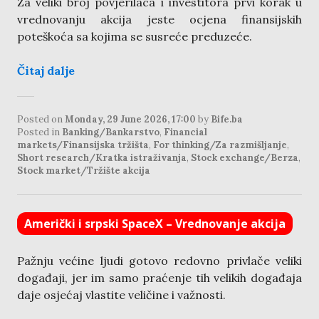
Za veliki broj povjerilaca i investitora prvi korak u
vrednovanju akcija jeste ocjena finansijskih
poteškoća sa kojima se susreće preduzeće.
Čitaj dalje
Posted on
Monday, 29 June 2026, 17:00
by
Bife.ba
Posted in
Banking/Bankarstvo
,
Financial
markets/Finansijska tržišta
,
For thinking/Za razmišljanje
,
Short research/Kratka istraživanja
,
Stock exchange/Berza
,
Stock market/Tržište akcija
Američki i srpski SpaceX – Vrednovanje akcija
Pažnju većine ljudi gotovo redovno privlače veliki
događaji, jer im samo praćenje tih velikih događaja
daje osjećaj vlastite veličine i važnosti.