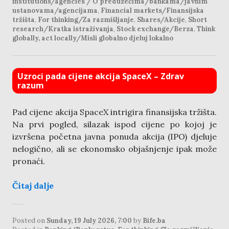
institutions/agencies / O preduzećima/bankama/javnim
ustanovama/agencijama
,
Financial markets/Finansijska
tržišta
,
For thinking/Za razmišljanje
,
Shares/Akcije
,
Short
research/Kratka istraživanja
,
Stock exchange/Berza
,
Think
globally, act locally/Misli globalno djeluj lokalno
Uzroci pada cijene akcija SpaceX – Zdrav
razum
Pad cijene akcija SpaceX intrigira finansijska tržišta.
Na prvi pogled, silazak ispod cijene po kojoj je
izvršena početna javna ponuda akcija (IPO) djeluje
nelogično, ali se ekonomsko objašnjenje ipak može
pronaći.
Čitaj dalje
Posted on
Sunday, 19 July 2026, 7:00
by
Bife.ba