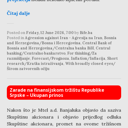
Čitaj dalje
Posted on
Friday, 12 June 2026, 7:00
by
Bife.ba
Posted in
Agression against Iran - Agresija na Iran
,
Bosnia
and Herzegovina/Bosna i Hercegovina
,
Central Bank of
Bosnia and Herzegovina/Centralna banka BiH
,
Central
banking/Centralno bankarstvo
,
For thinking/Za
razmišljanje
,
Forecast/Prognoza
,
Inflation/Inflacija
,
Short
research/Kratka istraživanja
,
With broadly closed eyes/
Širom zatvorenih očiju
Zarade na finansijskom tržištu Republike
Srpske – Ukupan prinos
Nakon što je Mtel a.d. Banjaluka objavio da saziva
Skupštinu akcionara i objavio prijedlog odluka
Skupštine akcionara, promet na ovome tržišnom