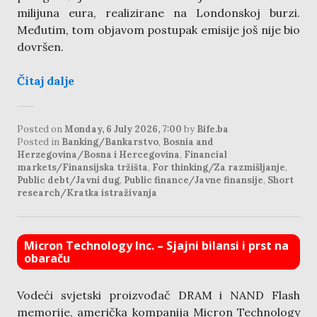
milijuna eura, realizirane na Londonskoj burzi.
Međutim, tom objavom postupak emisije još nije bio
dovršen.
Čitaj dalje
Posted on
Monday, 6 July 2026, 7:00
by
Bife.ba
Posted in
Banking/Bankarstvo
,
Bosnia and
Herzegovina/Bosna i Hercegovina
,
Financial
markets/Finansijska tržišta
,
For thinking/Za razmišljanje
,
Public debt/Javni dug
,
Public finance/Javne finansije
,
Short
research/Kratka istraživanja
Micron Technology Inc. – Sjajni bilansi i prst na
obaraču
Vodeći svjetski proizvođač DRAM i NAND Flash
memorije, američka kompanija Micron Technology