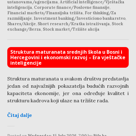
ustanovama/agencijama
,
Artificial intelligence/Vještačka
inteligencija
,
Corporate finance/Poslovne finansije
,
Financial markets/Finansijska tržišta
,
For thinking/Za
razmišljanje
,
Investment banking/Investiciono bankarstvo
,
Shares/Akcije
,
Short research/Kratka istraživanja
,
Stock
exchange/Berza
,
Stock market/Tržište akcija
Struktura maturanata srednjih škola u Bosni i
Hercegovini i ekonomski razvoj – Era vještačke
inteligencije
Struktura maturanata u svakom društvu predstavlja
jedan od najvažnijih pokazatelja budućih razvojnih
kapaciteta ekonomije, jer ona određuje kvalitet i
strukturu kadrova koji ulaze na tržište rada.
Čitaj dalje
Posted on
Wednesday, 15 July 2026, 7:00
by
Bife.ba