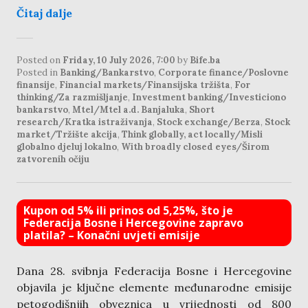
Čitaj dalje
Posted on
Friday, 10 July 2026, 7:00
by
Bife.ba
Posted in
Banking/Bankarstvo
,
Corporate finance/Poslovne
finansije
,
Financial markets/Finansijska tržišta
,
For
thinking/Za razmišljanje
,
Investment banking/Investiciono
bankarstvo
,
Mtel/Mtel a.d. Banjaluka
,
Short
research/Kratka istraživanja
,
Stock exchange/Berza
,
Stock
market/Tržište akcija
,
Think globally, act locally/Misli
globalno djeluj lokalno
,
With broadly closed eyes/Širom
zatvorenih očiju
Kupon od 5% ili prinos od 5,25%, što je
Federacija Bosne i Hercegovine zapravo
platila? – Konačni uvjeti emisije
Dana 28. svibnja Federacija Bosne i Hercegovine
objavila je ključne elemente međunarodne emisije
petogodišnjih obveznica u vrijednosti od 800