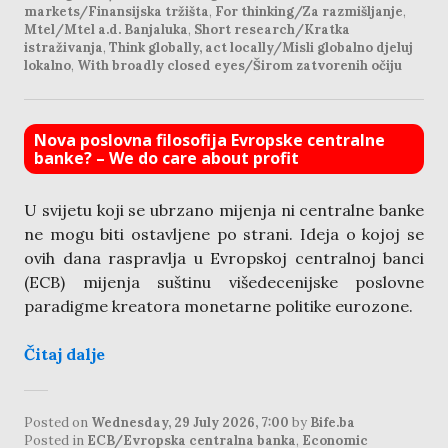
markets/Finansijska tržišta
,
For thinking/Za razmišljanje
,
Mtel/Mtel a.d. Banjaluka
,
Short research/Kratka
istraživanja
,
Think globally, act locally/Misli globalno djeluj
lokalno
,
With broadly closed eyes/Širom zatvorenih očiju
Nova poslovna filosofija Evropske centralne
banke? – We do care about profit
U svijetu koji se ubrzano mijenja ni centralne banke
ne mogu biti ostavljene po strani. Ideja o kojoj se
ovih dana raspravlja u Evropskoj centralnoj banci
(ECB) mijenja suštinu višedecenijske poslovne
paradigme kreatora monetarne politike eurozone.
Čitaj dalje
Posted on
Wednesday, 29 July 2026, 7:00
by
Bife.ba
Posted in
ECB/Evropska centralna banka
,
Economic