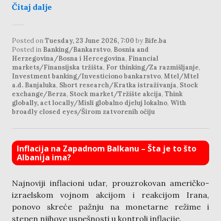
Čitaj dalje
Posted on
Tuesday, 23 June 2026, 7:00
by
Bife.ba
Posted in
Banking/Bankarstvo
,
Bosnia and
Herzegovina/Bosna i Hercegovina
,
Financial
markets/Finansijska tržišta
,
For thinking/Za razmišljanje
,
Investment banking/Investiciono bankarstvo
,
Mtel/Mtel
a.d. Banjaluka
,
Short research/Kratka istraživanja
,
Stock
exchange/Berza
,
Stock market/Tržište akcija
,
Think
globally, act locally/Misli globalno djeluj lokalno
,
With
broadly closed eyes/Širom zatvorenih očiju
Inflacija na Zapadnom Balkanu – Šta je to što
Albanija ima?
Najnoviji inflacioni udar, prouzrokovan američko-
izraelskom vojnom akcijom i reakcijom Irana,
ponovo skreće pažnju na monetarne režime i
stepen njihove uspešnosti u kontroli inflacije.