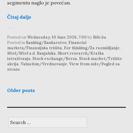
segmentu naglo je povećan.
Čitaj dalje
Posted on
Wednesday, 10 June 2026, 7:00
by
Bife.ba
Posted in
Banking/Bankarstvo
,
Financial
markets/Finansijska tržišta
,
For thinking/Za razmišljanje
,
Mtel/Mtel a.d. Banjaluka
,
Short research/Kratka
istraživanja
,
Stock exchange/Berza
,
Stock market/Tržište
akcija
,
Valuation/Vrednovanje
,
View from side/Pogled sa
strane
posts
Older posts
navigation
Search
for: