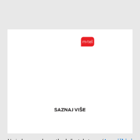
Empirijska potvrda različitog tržišnog rizika
akcija Mtela a.d. Banjaluka i SpaceX-a