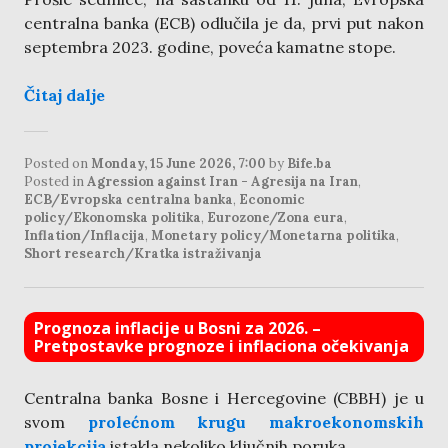
centralna banka (ECB) odlučila je da, prvi put nakon
septembra 2023. godine, poveća kamatne stope.
Čitaj dalje
Posted on
Monday, 15 June 2026, 7:00
by
Bife.ba
Posted in
Agression against Iran - Agresija na Iran
,
ECB/Evropska centralna banka
,
Economic
policy/Ekonomska politika
,
Eurozone/Zona eura
,
Inflation/Inflacija
,
Monetary policy/Monetarna politika
,
Short research/Kratka istraživanja
Prognoza inflacije u Bosni za 2026. –
Pretpostavke prognoze i inflaciona očekivanja
Centralna banka Bosne i Hercegovine (CBBH) je u
svom
prolećnom krugu makroekonomskih
projekcija
istakla nekoliko ključnih poruka.