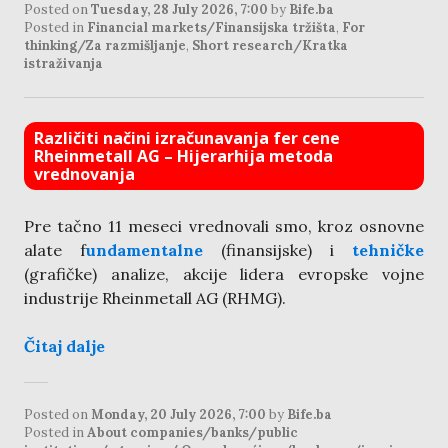
Posted on
Tuesday, 28 July 2026, 7:00
by
Bife.ba
Posted in
Financial markets/Finansijska tržišta
,
For
thinking/Za razmišljanje
,
Short research/Kratka
istraživanja
Različiti načini izračunavanja fer cene
Rheinmetall AG – Hijerarhija metoda
vrednovanja
Pre tačno 11 meseci vrednovali smo, kroz osnovne
alate f
undamentalne
(finansijske) i
tehničke
(grafičke) analize, akcije lidera evropske vojne
industrije Rheinmetall AG (RHMG).
Čitaj dalje
Posted on
Monday, 20 July 2026, 7:00
by
Bife.ba
Posted in
About companies/banks/public