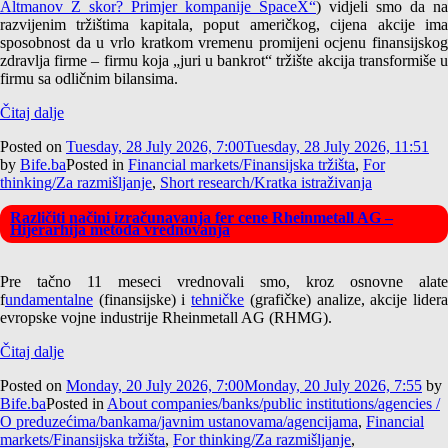
Altmanov Z skor? Primjer kompanije SpaceX“
) vidjeli smo da na
razvijenim tržištima kapitala, poput američkog, cijena akcije ima
sposobnost da u vrlo kratkom vremenu promijeni ocjenu finansijskog
zdravlja firme – firmu koja „juri u bankrot“ tržište akcija transformiše u
firmu sa odličnim bilansima.
Čitaj dalje
Posted on
Tuesday, 28 July 2026, 7:00
Tuesday, 28 July 2026, 11:51
by
Bife.ba
Posted in
Financial markets/Finansijska tržišta
,
For
thinking/Za razmišljanje
,
Short research/Kratka istraživanja
Različiti načini izračunavanja fer cene Rheinmetall AG –
Hijerarhija metoda vrednovanja
Pre tačno 11 meseci vrednovali smo, kroz osnovne alate
f
undamentalne
(finansijske) i
tehničke
(grafičke) analize, akcije lider
evropske vojne industrije Rheinmetall AG (RHMG).
Čitaj dalje
Posted on
Monday, 20 July 2026, 7:00
Monday, 20 July 2026, 7:55
by
Bife.ba
Posted in
About companies/banks/public institutions/agencies /
O preduzećima/bankama/javnim ustanovama/agencijama
,
Financial
markets/Finansijska tržišta
,
For thinking/Za razmišljanje
,