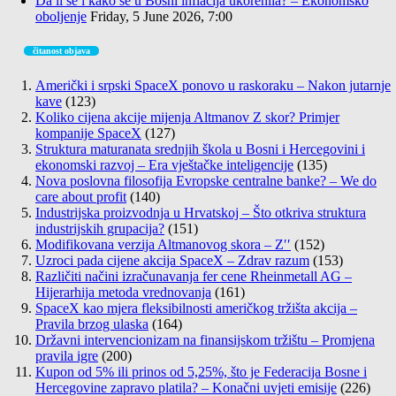
Da li se i kako se u Bosni inflacija ukorenila? – Ekonomsko
oboljenje
Friday, 5 June 2026, 7:00
čitanost objava
Američki i srpski SpaceX ponovo u raskoraku – Nakon jutarnje
kave
(123)
Koliko cijena akcije mijenja Altmanov Z skor? Primjer
kompanije SpaceX
(127)
Struktura maturanata srednjih škola u Bosni i Hercegovini i
ekonomski razvoj – Era vještačke inteligencije
(135)
Nova poslovna filosofija Evropske centralne banke? – We do
care about profit
(140)
Industrijska proizvodnja u Hrvatskoj – Što otkriva struktura
industrijskih grupacija?
(151)
Modifikovana verzija Altmanovog skora – Z′′
(152)
Uzroci pada cijene akcija SpaceX – Zdrav razum
(153)
Različiti načini izračunavanja fer cene Rheinmetall AG –
Hijerarhija metoda vrednovanja
(161)
SpaceX kao mjera fleksibilnosti američkog tržišta akcija –
Pravila brzog ulaska
(164)
Državni intervencionizam na finansijskom tržištu – Promjena
pravila igre
(200)
Kupon od 5% ili prinos od 5,25%, što je Federacija Bosne i
Hercegovine zapravo platila? – Konačni uvjeti emisije
(226)