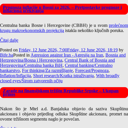
Prognoza inflacije u Bosni za 2026. – Pretpostavke prognoze i
inflaciona očekivanja
Centralna banka Bosne i Hercegovine (CBBH) je u svom
prolećnom
krugu makroekonomskih projekcija
istakla nekoliko ključnih poruka.
Čitaj dalje
Posted on
Friday, 12 June 2026, 7:00
Friday, 12 June 2026, 18:19
by
Bife.ba
Posted in
Agression against Iran - Agresija na Iran
,
Bosnia and
Herzegovina/Bosna i Hercegovina
,
Central Bank of Bosnia and
Herzegovina/Centralna banka BiH
,
Central banking/Centralno
bankarstvo
,
For thinking/Za razmišljanje
,
Forecast/Prognoza
,
Inflation/Inflacija
,
Short research/Kratka istraživanja
,
With broadly
closed eyes/Širom zatvorenih očiju
Zarade na finansijskom tržištu Republike Srpske – Ukupan
prinos
Nakon što je Mtel a.d. Banjaluka objavio da saziva Skupštinu
akcionara i objavio prijedlog odluka Skupštine akcionara, promet na
ovome tržišnom segmentu naglo je povećan.