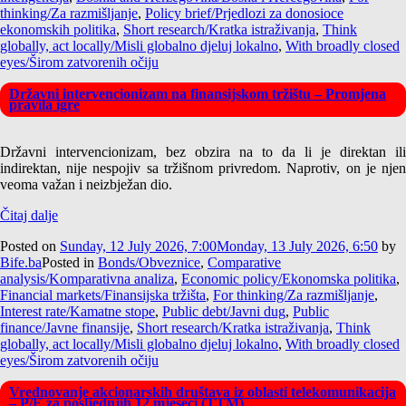
thinking/Za razmišljanje
,
Policy brief/Prjedlozi za donosioce
ekonomskih politika
,
Short research/Kratka istraživanja
,
Think
globally, act locally/Misli globalno djeluj lokalno
,
With broadly closed
eyes/Širom zatvorenih očiju
Državni intervencionizam na finansijskom tržištu – Promjena
pravila igre
Državni intervencionizam, bez obzira na to da li je direktan ili
indirektan, nije nespojiv sa tržišnom privredom. Naprotiv, on je njen
veoma važan i neizbježan dio.
Čitaj dalje
Posted on
Sunday, 12 July 2026, 7:00
Monday, 13 July 2026, 6:50
by
Bife.ba
Posted in
Bonds/Obveznice
,
Comparative
analysis/Komparativna analiza
,
Economic policy/Ekonomska politika
,
Financial markets/Finansijska tržišta
,
For thinking/Za razmišljanje
,
Interest rate/Kamatne stope
,
Public debt/Javni dug
,
Public
finance/Javne finansije
,
Short research/Kratka istraživanja
,
Think
globally, act locally/Misli globalno djeluj lokalno
,
With broadly closed
eyes/Širom zatvorenih očiju
Vrednovanje akcionarskih društava iz oblasti telekomunikacija
– P/E za posljednjih 12 mjeseci (TTM)