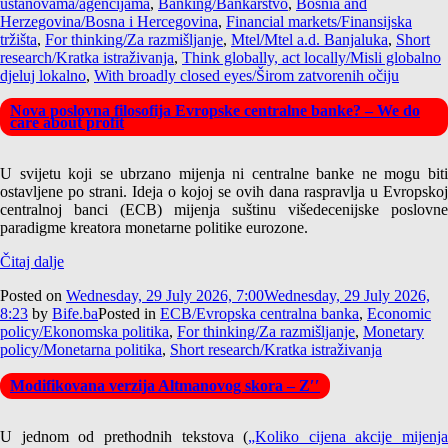
ustanovama/agencijama
,
Banking/Bankarstvo
,
Bosnia and
Herzegovina/Bosna i Hercegovina
,
Financial markets/Finansijska
tržišta
,
For thinking/Za razmišljanje
,
Mtel/Mtel a.d. Banjaluka
,
Short
research/Kratka istraživanja
,
Think globally, act locally/Misli globalno
djeluj lokalno
,
With broadly closed eyes/Širom zatvorenih očiju
Nova poslovna filosofija Evropske centralne banke? – We do
care about profit
U svijetu koji se ubrzano mijenja ni centralne banke ne mogu biti
ostavljene po strani. Ideja o kojoj se ovih dana raspravlja u Evropskoj
centralnoj banci (ECB) mijenja suštinu višedecenijske poslovne
paradigme kreatora monetarne politike eurozone.
Čitaj dalje
Posted on
Wednesday, 29 July 2026, 7:00
Wednesday, 29 July 2026,
8:23
by
Bife.ba
Posted in
ECB/Evropska centralna banka
,
Economic
policy/Ekonomska politika
,
For thinking/Za razmišljanje
,
Monetary
policy/Monetarna politika
,
Short research/Kratka istraživanja
Modifikovana verzija Altmanovog skora – Z′′
U jednom od prethodnih tekstova (
„Koliko cijena akcije mijenja