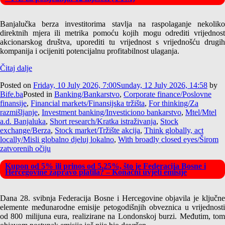
Banjalučka berza investitorima stavlja na raspolaganje nekoliko
direktnih mjera ili metrika pomoću kojih mogu odrediti vrijednost
akcionarskog društva, uporediti tu vrijednost s vrijednošću drugih
kompanija i ocijeniti potencijalnu profitabilnost ulaganja.
Čitaj dalje
Posted on
Friday, 10 July 2026, 7:00
Sunday, 12 July 2026, 14:58
by
Bife.ba
Posted in
Banking/Bankarstvo
,
Corporate finance/Poslovne
finansije
,
Financial markets/Finansijska tržišta
,
For thinking/Za
razmišljanje
,
Investment banking/Investiciono bankarstvo
,
Mtel/Mtel
a.d. Banjaluka
,
Short research/Kratka istraživanja
,
Stock
exchange/Berza
,
Stock market/Tržište akcija
,
Think globally, act
locally/Misli globalno djeluj lokalno
,
With broadly closed eyes/Širom
zatvorenih očiju
Kupon od 5% ili prinos od 5,25%, što je Federacija Bosne i
Hercegovine zapravo platila? – Konačni uvjeti emisije
Dana 28. svibnja Federacija Bosne i Hercegovine objavila je ključne
elemente međunarodne emisije petogodišnjih obveznica u vrijednosti
od 800 milijuna eura, realizirane na Londonskoj burzi. Međutim, tom