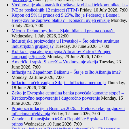
Vrednovanje akcionarskih društava iz oblasti telekomunikacija –
P/E za posljednjih 12 mjeseci (TTM)
Friday, 10 July 2026, 7:00
Kupon od 5% ili prinos od 5,25%, što je Federacija Bosne i
Hercegovine zapravo platila? – Konačni uvjeti emisije
Monday,
6 July 2026, 7:00
Micron Technology Inc. – Sjajni bilansi i prst na obaraču
Wednesday, 1 July 2026, 22:00
Industrijska proizvodnja u Hrvatskoj – Što otkriva struktura
industrijskih grupacija?
Tuesday, 30 June 2026, 17:00
Koliko cijena akcije mijenja Altmanov Z skor? Primjer
kompanije SpaceX
Monday, 29 June 2026, 17:00
Američki i srpski SpaceX – Vrednovanje akcija
Tuesday, 23
June 2026, 7:00
Inflacija na Zapadnom Balkanu – Šta je to što Albanija ima?
Monday, 22 June 2026, 7:00
Inflaciona očekivanja u Srbiji – Inflaciona memorija
Thursday,
18 June 2026, 7:00
Zašto je Evropska centralna banka povećala kamatne stope? –
Kratkoročno nepoverenje i dugoročno poverenje
Monday, 15
June 2026, 7:00
Prognoza inflacije u Bosni za 2026. – Pretpostavke prognoze i
inflaciona očekivanja
Friday, 12 June 2026, 7:00
Zarade na finansijskom tržištu Republike Srpske – Ukupan
prinos
Wednesday, 10 June 2026, 7:00