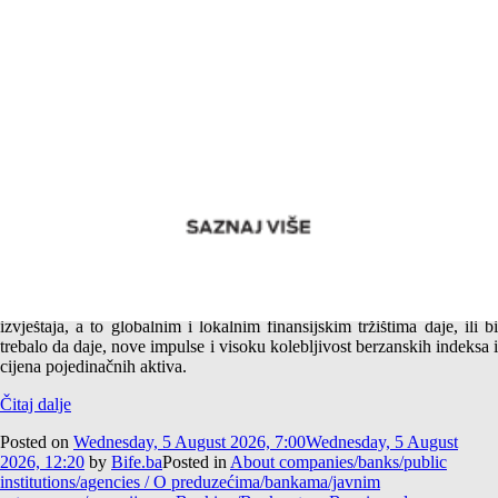
Američki i srpski SpaceX ponovo u raskoraku – Nakon
jutarnje kave
Sezona godišnjih odmora je u toku, isto kao i sezona objave godišnjih
izvještaja, a to globalnim i lokalnim finansijskim tržištima daje, ili bi
trebalo da daje, nove impulse i visoku kolebljivost berzanskih indeksa i
cijena pojedinačnih aktiva.
Čitaj dalje
Posted on
Wednesday, 5 August 2026, 7:00
Wednesday, 5 August
2026, 12:20
by
Bife.ba
Posted in
About companies/banks/public
institutions/agencies / O preduzećima/bankama/javnim