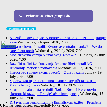
Pridruži se Viber grupi Bife
dvadeset zadnjih objava
Američki i srpski SpaceX ponovo u raskoraku – Nakon jutarnje
kave
Wednesday, 5 August 2026, 7:00
Nova poslovna filosofija Evropske centralne banke? – We do
care about profit
Wednesday, 29 July 2026, 7:00
Modifikovana verzija Altmanovog skora – Z′′
Tuesday, 28 July
2026, 7:00
Različiti načini izračunavanja fer cene Rheinmetall AG –
Hijerarhija metoda vrednovanja
Monday, 20 July 2026, 7:00
Uzroci pada cijene akcija SpaceX – Zdrav razum
Sunday, 19
July 2026, 7:00
SpaceX kao mjera fleksibilnosti američkog tržišta akcija –
Pravila brzog ulaska
Saturday, 18 July 2026, 7:00
Struktura maturanata srednjih škola u Bosni i Hercegovini i
ekonomski razvoj – Era vještačke inteligencije
Wednesday, 15
July 2026, 7:00
Državni intervencionizam na finansijskom tržištu – Promjena
URL has been copied successfully!
pravila igre
Sunday, 12 July 2026, 7:00