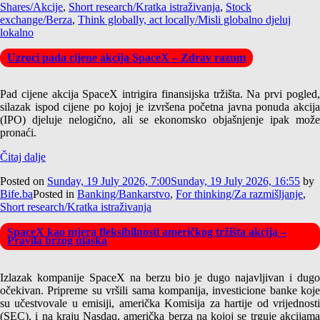
Shares/Akcije
,
Short research/Kratka istraživanja
,
Stock
exchange/Berza
,
Think globally, act locally/Misli globalno djeluj
lokalno
Uzroci pada cijene akcija SpaceX – Zdrav razum
Pad cijene akcija SpaceX intrigira finansijska tržišta. Na prvi pogled,
silazak ispod cijene po kojoj je izvršena početna javna ponuda akcija
(IPO) djeluje nelogično, ali se ekonomsko objašnjenje ipak može
pronaći.
Čitaj dalje
Posted on
Sunday, 19 July 2026, 7:00
Sunday, 19 July 2026, 16:55
by
Bife.ba
Posted in
Banking/Bankarstvo
,
For thinking/Za razmišljanje
,
Short research/Kratka istraživanja
SpaceX kao mjera fleksibilnosti američkog tržišta akcija –
Pravila brzog ulaska
Izlazak kompanije SpaceX na berzu bio je dugo najavljivan i dugo
očekivan. Pripreme su vršili sama kompanija, investicione banke koje
su učestvovale u emisiji, američka Komisija za hartije od vrijednosti
(SEC), i na kraju Nasdaq, američka berza na kojoj se trguje akcijama