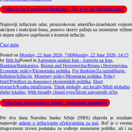
Inflacija na Zapadnom Balkanu – Šta je to što Albanija ima?
Najnoviji inflacioni udar, prouzrokovan američko-izraelskom vojnom
akcijom i reakcijom Irana, ponovo skreće pažnju na monetarne režime
i stepen njihove uspešnosti u kontroli inflacije.
Čitaj dalje
Posted on
Monday, 22 June 2026, 7:00
Monday, 22 June 2026, 14:15
by
Bife.ba
Posted in
Agression against Iran - Agresija na Iran
,
Banking/Bankarstvo
,
Bosnia and Herzegovina/Bosna i Hercegovina
,
Economic policy/Ekonomska politika
,
For thinking/Za razmišljanje
,
Inflation/Inflacija
,
Monetary policy/Monetarna politika
,
Policy
brief/Prjedlozi za donosioce ekonomskih politika
,
Short
research/Kratka istraživanja
,
Think globally, act locally/Misli globalno
djeluj lokalno
,
With broadly closed eyes/Širom zatvorenih očiju
Inflaciona očekivanja u Srbiji – Inflaciona memorija
Pre dva dana Narodna banka Srbije (NBS) objavila je rezultate
najnovije
ankete o inflacionim očekivanjima za maj
. Reč je o veom
dragocenom izvoru podataka za vođenje monetarne politike, ali i za