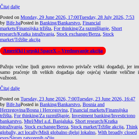
Čitaj dalje
Posted on
Monday, 29 June 2026, 17:00
Tuesday, 28 July 2026, 7:53
by
Bife.ba
Posted in
Banking/Bankarstvo
,
Financial
markets/Finansijska tržišta
,
For thinking/Za razmišljanje
,
Short
research/Kratka istraživanja
,
Stock exchange/Berza
,
Stock
market/Tržište akcija
Američki i srpski SpaceX – Vrednovanje akcija
Pažnju većine ljudi gotovo redovno privlače veliki događaji, jer im
samo praćenje tih velikih događaja daje osjećaj vlastite veličine i
važnosti.
Čitaj dalje
Posted on
Tuesday, 23 June 2026, 7:00
Tuesday, 23 June 2026, 16:47
by
Bife.ba
Posted in
Banking/Bankarstvo
,
Bosnia and
Herzegovina/Bosna i Hercegovina
,
Financial markets/Finansijska
tržišta
,
For thinking/Za razmišljanje
,
Investment banking/Investiciono
bankarstvo
,
Mtel/Mtel a.d. Banjaluka
,
Short research/Kratka
istraživanja
,
Stock exchange/Berza
,
Stock market/Tržište akcija
,
Think
globally, act locally/Misli globalno djeluj lokalno
,
With broadly closed
eyes/Širom zatvorenih očiju