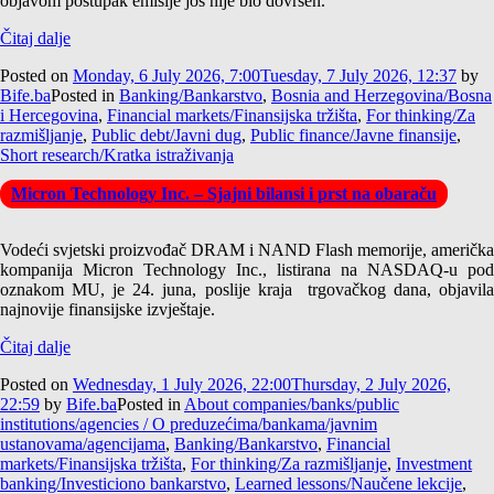
objavom postupak emisije još nije bio dovršen.
Čitaj dalje
Posted on
Monday, 6 July 2026, 7:00
Tuesday, 7 July 2026, 12:37
by
Bife.ba
Posted in
Banking/Bankarstvo
,
Bosnia and Herzegovina/Bosna
i Hercegovina
,
Financial markets/Finansijska tržišta
,
For thinking/Za
razmišljanje
,
Public debt/Javni dug
,
Public finance/Javne finansije
,
Short research/Kratka istraživanja
Micron Technology Inc. – Sjajni bilansi i prst na obaraču
Vodeći svjetski proizvođač DRAM i NAND Flash memorije, američka
kompanija Micron Technology Inc., listirana na NASDAQ-u pod
oznakom MU, je 24. juna, poslije kraja trgovačkog dana, objavila
najnovije finansijske izvještaje.
Čitaj dalje
Posted on
Wednesday, 1 July 2026, 22:00
Thursday, 2 July 2026,
22:59
by
Bife.ba
Posted in
About companies/banks/public
institutions/agencies / O preduzećima/bankama/javnim
ustanovama/agencijama
,
Banking/Bankarstvo
,
Financial
markets/Finansijska tržišta
,
For thinking/Za razmišljanje
,
Investment
banking/Investiciono bankarstvo
,
Learned lessons/Naučene lekcije
,