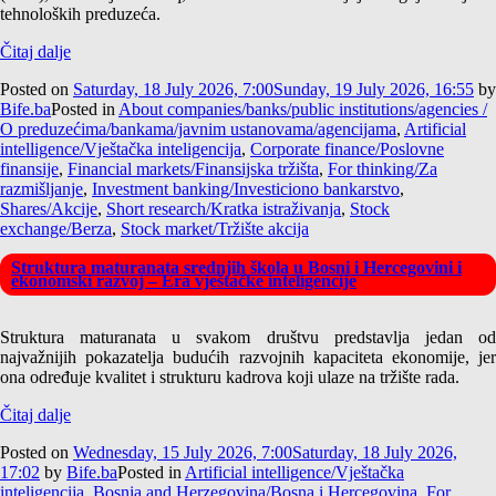
tehnoloških preduzeća.
Čitaj dalje
Posted on
Saturday, 18 July 2026, 7:00
Sunday, 19 July 2026, 16:55
by
Bife.ba
Posted in
About companies/banks/public institutions/agencies /
O preduzećima/bankama/javnim ustanovama/agencijama
,
Artificial
intelligence/Vještačka inteligencija
,
Corporate finance/Poslovne
finansije
,
Financial markets/Finansijska tržišta
,
For thinking/Za
razmišljanje
,
Investment banking/Investiciono bankarstvo
,
Shares/Akcije
,
Short research/Kratka istraživanja
,
Stock
exchange/Berza
,
Stock market/Tržište akcija
Struktura maturanata srednjih škola u Bosni i Hercegovini i
ekonomski razvoj – Era vještačke inteligencije
Struktura maturanata u svakom društvu predstavlja jedan od
najvažnijih pokazatelja budućih razvojnih kapaciteta ekonomije, jer
ona određuje kvalitet i strukturu kadrova koji ulaze na tržište rada.
Čitaj dalje
Posted on
Wednesday, 15 July 2026, 7:00
Saturday, 18 July 2026,
17:02
by
Bife.ba
Posted in
Artificial intelligence/Vještačka
inteligencija
,
Bosnia and Herzegovina/Bosna i Hercegovina
,
For