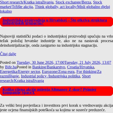
Short research/Kratka istraživanja
,
Stock exchange/Berza
,
Stock
market/Tržište akcija
,
Think globally, act locally/Misli globalno djeluj
lokalno
Industrijska proizvodnja u Hrvatskoj – Što otkriva struktura
industrijskih grupacija?
Najnoviji statistički podaci o industrijskoj proizvodnji upućuju na vrlo
težak položaj hrvatske industrije te, ako ne na nastavak procesa
deindustrijalizacije, onda zasigurno na industrijsku stagnaciju.
Čitaj dalje
Posted on
Tuesday, 30 June 2026, 17:00
Tuesday, 21 July 2026, 13:07
by
Bife.ba
Posted in
Banking/Bankarstvo
,
Croatia/Hrvatska
,
Energetika/Energy sector
,
Eurozone/Zona eura
,
For thinking/Za
razmišljanje
,
Industrial policy /Industrijska politika
,
Short
research/Kratka istraživanja
Koliko cijena akcije mijenja Altmanov Z skor? Primjer
kompanije SpaceX
Za veliki broj povjerilaca i investitora prvi korak u vrednovanju akcija
jeste ocjena finansijskih poteškoća sa kojima se susreće preduzeće.