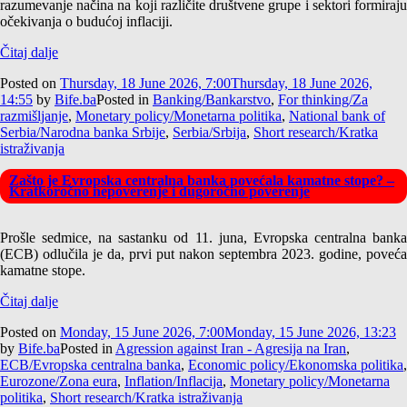
razumevanje načina na koji različite društvene grupe i sektori formiraju
očekivanja o budućoj inflaciji.
Čitaj dalje
Posted on
Thursday, 18 June 2026, 7:00
Thursday, 18 June 2026,
14:55
by
Bife.ba
Posted in
Banking/Bankarstvo
,
For thinking/Za
razmišljanje
,
Monetary policy/Monetarna politika
,
National bank of
Serbia/Narodna banka Srbije
,
Serbia/Srbija
,
Short research/Kratka
istraživanja
Zašto je Evropska centralna banka povećala kamatne stope? –
Kratkoročno nepoverenje i dugoročno poverenje
Prošle sedmice, na sastanku od 11. juna, Evropska centralna banka
(ECB) odlučila je da, prvi put nakon septembra 2023. godine, poveća
kamatne stope.
Čitaj dalje
Posted on
Monday, 15 June 2026, 7:00
Monday, 15 June 2026, 13:23
by
Bife.ba
Posted in
Agression against Iran - Agresija na Iran
,
ECB/Evropska centralna banka
,
Economic policy/Ekonomska politika
,
Eurozone/Zona eura
,
Inflation/Inflacija
,
Monetary policy/Monetarna
politika
,
Short research/Kratka istraživanja