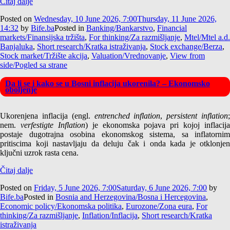
Čitaj dalje
Posted on
Wednesday, 10 June 2026, 7:00
Thursday, 11 June 2026,
14:32
by
Bife.ba
Posted in
Banking/Bankarstvo
,
Financial
markets/Finansijska tržišta
,
For thinking/Za razmišljanje
,
Mtel/Mtel a.d.
Banjaluka
,
Short research/Kratka istraživanja
,
Stock exchange/Berza
,
Stock market/Tržište akcija
,
Valuation/Vrednovanje
,
View from
side/Pogled sa strane
Da li se i kako se u Bosni inflacija ukorenila? – Ekonomsko
oboljenje
Ukorenjena inflacija (engl.
entrenched inflation
,
persistent inflation
nem.
verfestigte Inflation
) je ekonomska pojava pri kojoj inflacija
postaje dugotrajna osobina ekonomskog sistema, sa inflatornim
pritiscima koji nastavljaju da deluju čak i onda kada je otklonjen
ključni uzrok rasta cena.
Čitaj dalje
Posted on
Friday, 5 June 2026, 7:00
Saturday, 6 June 2026, 7:00
by
Bife.ba
Posted in
Bosnia and Herzegovina/Bosna i Hercegovina
,
Economic policy/Ekonomska politika
,
Eurozone/Zona eura
,
For
thinking/Za razmišljanje
,
Inflation/Inflacija
,
Short research/Kratka
istraživanja