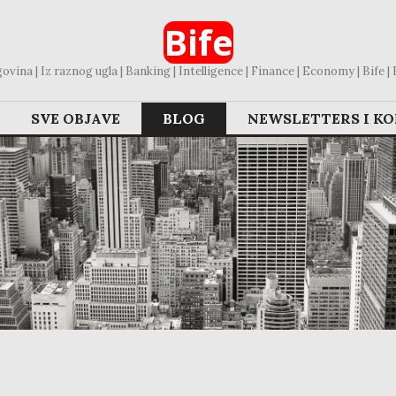
Bife
vina | Iz raznog ugla | Banking | Intelligence | Finance | Economy | Bife | Bl
SVE OBJAVE
BLOG
NEWSLETTERS I K