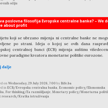
renih očiju
va poslovna filosofija Evropske centralne banke? – We d
re about profit
ijetu koji se ubrzano mijenja ni centralne banke ne mogu
vljene po strani. Ideja o kojoj se ovih dana rasprav
pskoj centralnoj banci (ECB) mijenja suštinu višedecen
ovne paradigme kreatora monetarne politike eurozone.
j dalje
ed on
Wednesday, 29 July 2026, 7:00
by
Bife.ba
ed in
ECB/Evropska centralna banka
,
Economic policy/Ekonomska
ika
,
For thinking/Za razmišljanje
,
Monetary policy/Monetarna politi
t research/Kratka istraživanja