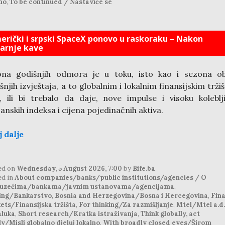
no
,
To be continued / Nastaviće se
erički i srpski SpaceX ponovo u raskoraku – Nakon
tarnje kave
ona godišnjih odmora je u toku, isto kao i sezona ob
šnjih izvještaja, a to globalnim i lokalnim finansijskim trži
, ili bi trebalo da daje, nove impulse i visoku koleblj
anskih indeksa i cijena pojedinačnih aktiva.
j dalje
ed on
Wednesday, 5 August 2026, 7:00
by
Bife.ba
ed in
About companies/banks/public institutions/agencies / O
uzećima/bankama/javnim ustanovama/agencijama
,
ing/Bankarstvo
,
Bosnia and Herzegovina/Bosna i Hercegovina
,
Fina
ets/Finansijska tržišta
,
For thinking/Za razmišljanje
,
Mtel/Mtel a.d.
aluka
,
Short research/Kratka istraživanja
,
Think globally, act
ly/Misli globalno djeluj lokalno
,
With broadly closed eyes/Širom