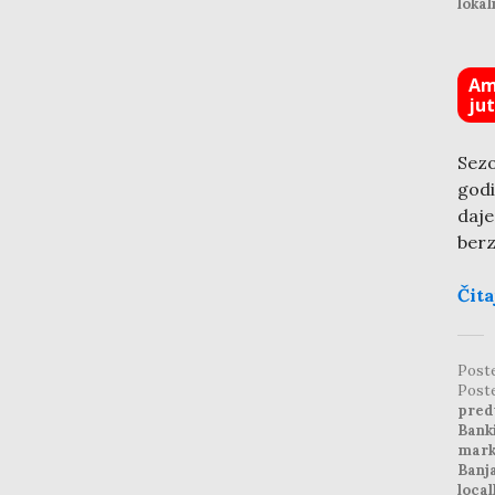
lokal
Am
ju
Sez
godi
daje
berz
Čita
Post
Post
pred
Bank
mark
Banj
local