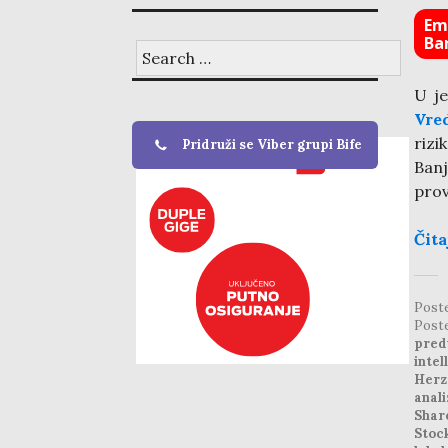
Emp
Ba
Search
for:
U j
Vre
rizi
Pridruži se Viber grupi Bife
Ban
prov
Čita
Post
Post
pred
intel
Herz
anali
Shar
Stoc