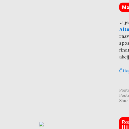
Mo
U je
Alt
razv
spo
fina
akci
Čita
Post
Post
Shor
Ra
Hi