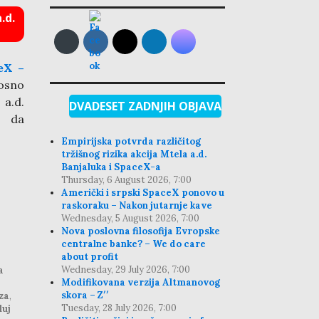
.d.
eX –
nosno
 a.d.
DVADESET ZADNJIH OBJAVA
e da
Empirijska potvrda različitog
tržišnog rizika akcija Mtela a.d.
Banjaluka i SpaceX-a
Thursday, 6 August 2026, 7:00
Američki i srpski SpaceX ponovo u
raskoraku – Nakon jutarnje kave
Wednesday, 5 August 2026, 7:00
Nova poslovna filosofija Evropske
centralne banke? – We do care
about profit
Wednesday, 29 July 2026, 7:00
a
Modifikovana verzija Altmanovog
skora – Z′′
za
,
Tuesday, 28 July 2026, 7:00
luj