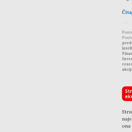
Čita
Post
Post
pred
intel
Finan
Inve
rese
akcij
St
ek
Str
najv
ona 