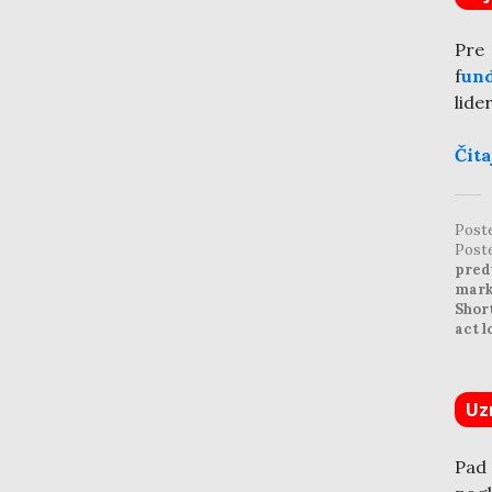
Pre
f
un
lide
Čita
Post
Post
pred
mark
Shor
act l
Uz
Pad 