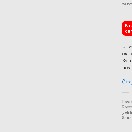
zatvo
No
ca
U sv
osta
Evro
posl
Čita
Post
Post
polit
Shor