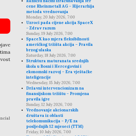
Različiti načini izračunavanja fer
cene Rheinmetall AG – Hijerarhija
metoda vrednovanja
Monday, 20 July 2026, 7:00
Uzroci pada cijene akcija SpaceX
– Zdrav razum
Sunday, 19 July 2026, 7:00
SpaceX kao mjera fleksibilnosti
jave
američkog tržišta akcija – Pravila
brzog ulaska
štima
Saturday, 18 July 2026, 7:00
ivost
Struktura maturanata srednjih
škola u Bosni i Hercegovini i
ekonomski razvoj – Era vještačke
inteligencije
Wednesday, 15 July 2026, 7:00
Državni intervencionizam na
finansijskom tržištu – Promjena
pravila igre
Sunday, 12 July 2026, 7:00
Vrednovanje akcionarskih
društava iz oblasti
ncial
telekomunikacija – P/E za
posljednjih 12 mjeseci (TTM)
Friday, 10 July 2026, 7:00