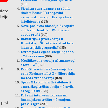
(139)
Struktura maturanata srednjih
late
škola u Bosni i Hercegovini i
kcije
ekonomski razvoj – Era vještačke
inteligencije
(143)
Nova poslovna filosofija Evropske
centralne banke? – We do care
about profit
(147)
Industrijska proizvodnja u
Hrvatskoj – Što otkriva struktura
industrijskih grupacija?
(155)
Uzroci pada cijene akcija SpaceX
– Zdrav razum
(160)
Modifikovana verzija Altmanovog
skora – Z′′
(160)
y,
Različiti načini izračunavanja fer
cene Rheinmetall AG – Hijerarhija
metoda vrednovanja
(169)
SpaceX kao mjera fleksibilnosti
američkog tržišta akcija – Pravila
brzog ulaska
(170)
Državni intervencionizam na
finansijskom tržištu – Promjena
 prvi
pravila igre
(205)