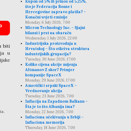
Kupon od 5% ili prinos od 5,25%,
što je Federacija Bosne i
Hercegovine zapravo platila? –
Konačni uvjeti emisije
Monday, 6 July 2026, 7:00
o
Micron Technology Inc. – Sjajni
bilansi i prst na obaraču
Wednesday, 1 July 2026, 22:00
Industrijska proizvodnja u
 biti
Hrvatskoj – Što otkriva struktura
lja u
industrijskih grupacija?
Tuesday, 30 June 2026, 17:00
ijske
Koliko cijena akcije mijenja
Altmanov Z skor? Primjer
kompanije SpaceX
Monday, 29 June 2026, 17:00
Američki i srpski SpaceX –
Vrednovanje akcija
Tuesday, 23 June 2026, 7:00
Inflacija na Zapadnom Balkanu –
Šta je to što Albanija ima?
ka
,
Monday, 22 June 2026, 7:00
Inflaciona očekivanja u Srbiji –
Inflaciona memorija
Thursday, 18 June 2026, 7:00