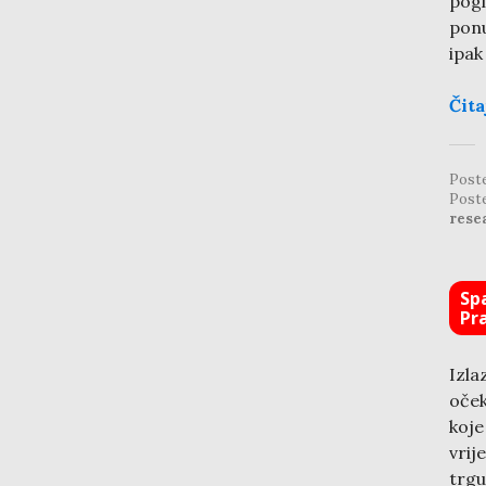
pogl
ponu
ipak
Čita
Post
Post
rese
Sp
Pr
Izla
oček
koje
vrij
trgu