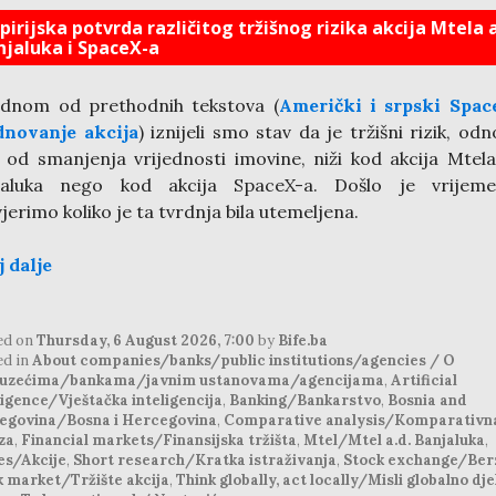
irijska potvrda različitog tržišnog rizika akcija Mtela a
njaluka i SpaceX-a
ednom od prethodnih tekstova (
Američki i srpski Spac
dnovanje akcija
) iznijeli smo stav da je tržišni rizik, od
k od smanjenja vrijednosti imovine, niži kod akcija Mtela
jaluka nego kod akcija SpaceX-a. Došlo je vrijem
jerimo koliko je ta tvrdnja bila utemeljena.
j dalje
ed on
Thursday, 6 August 2026, 7:00
by
Bife.ba
ed in
About companies/banks/public institutions/agencies / O
uzećima/bankama/javnim ustanovama/agencijama
,
Artificial
ligence/Vještačka inteligencija
,
Banking/Bankarstvo
,
Bosnia and
egovina/Bosna i Hercegovina
,
Comparative analysis/Komparativn
za
,
Financial markets/Finansijska tržišta
,
Mtel/Mtel a.d. Banjaluka
,
es/Akcije
,
Short research/Kratka istraživanja
,
Stock exchange/Ber
k market/Tržište akcija
,
Think globally, act locally/Misli globalno dje