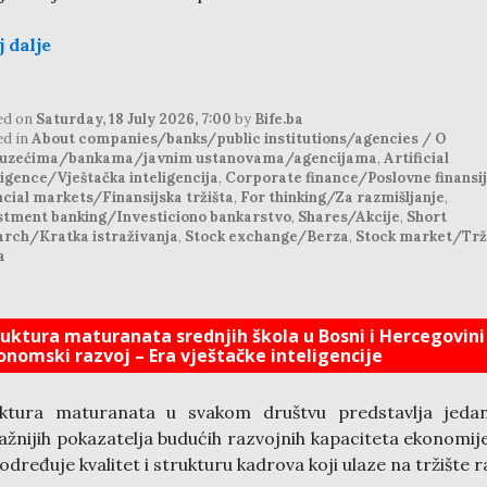
j dalje
ed on
Saturday, 18 July 2026, 7:00
by
Bife.ba
ed in
About companies/banks/public institutions/agencies / O
uzećima/bankama/javnim ustanovama/agencijama
,
Artificial
ligence/Vještačka inteligencija
,
Corporate finance/Poslovne finansi
cial markets/Finansijska tržišta
,
For thinking/Za razmišljanje
,
stment banking/Investiciono bankarstvo
,
Shares/Akcije
,
Short
arch/Kratka istraživanja
,
Stock exchange/Berza
,
Stock market/Trž
a
ruktura maturanata srednjih škola u Bosni i Hercegovini 
onomski razvoj – Era vještačke inteligencije
uktura maturanata u svakom društvu predstavlja jeda
ažnijih pokazatelja budućih razvojnih kapaciteta ekonomije
određuje kvalitet i strukturu kadrova koji ulaze na tržište r