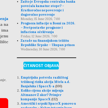
Zašto je Evropska centralna banka
povećala kamatne stope? –
Kratkoročno nepoverenje i
dugoročno poverenje
jenja
Monday, 15 June 2026, 7:00
Prognoza inflacije u Bosni za 2026.
da na
– Pretpostavke prognoze i
e ima
inflaciona očekivanja
jenu
Friday, 12 June 2026, 7:00
Zarade na finansijskom tržištu
žište
Republike Srpske – Ukupan prinos
Wednesday, 10 June 2026, 7:00
ČITANOST OBJAVA
Empirijska potvrda različitog
anje
,
tržišnog rizika akcija Mtela a.d.
Banjaluka i SpaceX-a
(100)
Koliko cijena akcije mijenja
Altmanov Z skor? Primjer
kompanije SpaceX
(132)
Američki i srpski SpaceX ponovo u
raskoraku – Nakon jutarnje kave