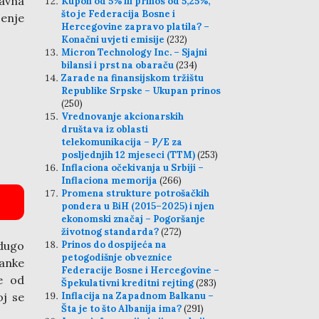
javna
Kupon od 5% ili prinos od 5,25%,
što je Federacija Bosne i
jenje
Hercegovine zapravo platila? –
Konačni uvjeti emisije
(232)
Micron Technology Inc. – Sjajni
bilansi i prst na obaraču
(234)
Zarade na finansijskom tržištu
Republike Srpske – Ukupan prinos
(250)
Vrednovanje akcionarskih
društava iz oblasti
telekomunikacija – P/E za
posljednjih 12 mjeseci (TTM)
(253)
Inflaciona očekivanja u Srbiji –
Inflaciona memorija
(266)
Promena strukture potrošačkih
pondera u BiH (2015–2025) i njen
ekonomski značaj – Pogoršanje
životnog standarda?
(272)
 dugo
Prinos do dospijeća na
petogodišnje obveznice
banke
Federacije Bosne i Hercegovine –
je od
Špekulativni kreditni rejting
(283)
oj se
Inflacija na Zapadnom Balkanu –
Šta je to što Albanija ima?
(291)