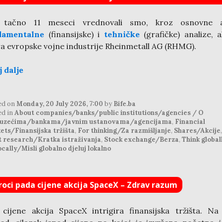
 tačno 11 meseci vrednovali smo, kroz osnovne a
damentalne
(finansijske) i
tehničke
(grafičke) analize, a
ra evropske vojne industrije Rheinmetall AG (RHMG).
j dalje
ed on
Monday, 20 July 2026, 7:00
by
Bife.ba
ed in
About companies/banks/public institutions/agencies / O
uzećima/bankama/javnim ustanovama/agencijama
,
Financial
ets/Finansijska tržišta
,
For thinking/Za razmišljanje
,
Shares/Akcije
,
t research/Kratka istraživanja
,
Stock exchange/Berza
,
Think globall
ocally/Misli globalno djeluj lokalno
roci pada cijene akcija SpaceX – Zdrav razum
cijene akcija SpaceX intrigira finansijska tržišta. Na