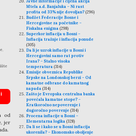
Javne informacije i cijena akcija
Mtela a.d. Banjaluka – Ni rast
profita od 33% nije dovoljan?
(296)
Budžet Federacije Bosne i
Hercegovine za početnike –
Fiskalna enigma
(298)
Superkor inflacija u Bosni –
Inflacija tražnje i inflacija ponude
(305)
je
,
Da li je uzrok inflacije u Bosni i
Hercegovini samo rat protiv
Irana? – Stalno visoka
ište
temperatura
(314)
Emisije obveznica Republike
Srpske na Londonskoj berzi – Od
kamatne odbrane do kamatnog
napada
(314)
i
Zašto je Evropska centralna banka
povećala kamatne stope? –
Kratkoročno nepoverenje i
dugoročno poverenje
(314)
n od
Procena inflacije u Bosni –
Elementarna logika
(328)
, jer
Da li se i kako se u Bosni inflacija
ada.
ukorenila? – Ekonomsko oboljenje