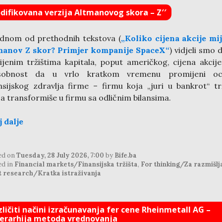
difikovana verzija Altmanovog skora – Z′′
dnom od prethodnih tekstova (
„Koliko cijena akcije mi
manov Z skor? Primjer kompanije SpaceX“
) vidjeli smo 
ijenim tržištima kapitala, poput američkog, cijena akcij
sobnost da u vrlo kratkom vremenu promijeni oc
nsijskog zdravlja firme – firmu koja „juri u bankrot“ tr
ja transformiše u firmu sa odličnim bilansima.
j dalje
ed on
Tuesday, 28 July 2026, 7:00
by
Bife.ba
ed in
Financial markets/Finansijska tržišta
,
For thinking/Za razmišlj
t research/Kratka istraživanja
zličiti načini izračunavanja fer cene Rheinmetall AG –
jerarhija metoda vrednovanja