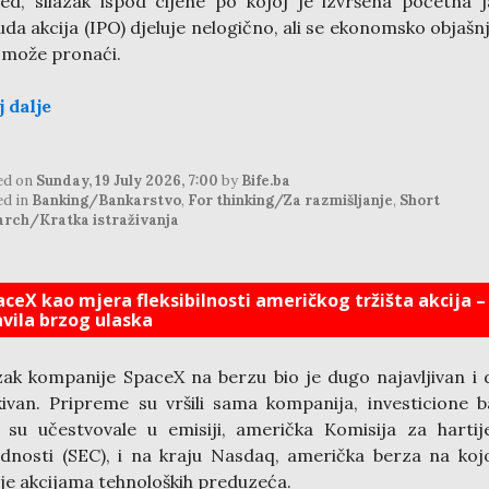
ed, silazak ispod cijene po kojoj je izvršena početna 
da akcija (IPO) djeluje nelogično, ali se ekonomsko objašn
 može pronaći.
j dalje
ed on
Sunday, 19 July 2026, 7:00
by
Bife.ba
ed in
Banking/Bankarstvo
,
For thinking/Za razmišljanje
,
Short
arch/Kratka istraživanja
aceX kao mjera fleksibilnosti američkog tržišta akcija –
avila brzog ulaska
zak kompanije SpaceX na berzu bio je dugo najavljivan i
ivan. Pripreme su vršili sama kompanija, investicione 
 su učestvovale u emisiji, američka Komisija za harti
ednosti (SEC), i na kraju Nasdaq, američka berza na koj
je akcijama tehnoloških preduzeća.