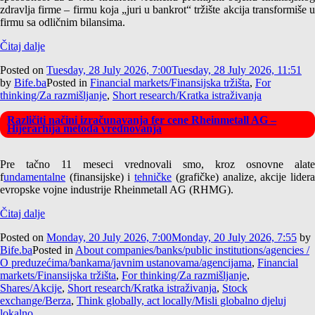
zdravlja firme – firmu koja „juri u bankrot“ tržište akcija transformiše u
firmu sa odličnim bilansima.
Čitaj dalje
Posted on
Tuesday, 28 July 2026, 7:00
Tuesday, 28 July 2026, 11:51
by
Bife.ba
Posted in
Financial markets/Finansijska tržišta
,
For
thinking/Za razmišljanje
,
Short research/Kratka istraživanja
Različiti načini izračunavanja fer cene Rheinmetall AG –
Hijerarhija metoda vrednovanja
Pre tačno 11 meseci vrednovali smo, kroz osnovne alate
f
undamentalne
(finansijske) i
tehničke
(grafičke) analize, akcije lider
evropske vojne industrije Rheinmetall AG (RHMG).
Čitaj dalje
Posted on
Monday, 20 July 2026, 7:00
Monday, 20 July 2026, 7:55
by
Bife.ba
Posted in
About companies/banks/public institutions/agencies /
O preduzećima/bankama/javnim ustanovama/agencijama
,
Financial
markets/Finansijska tržišta
,
For thinking/Za razmišljanje
,
Shares/Akcije
,
Short research/Kratka istraživanja
,
Stock
exchange/Berza
,
Think globally, act locally/Misli globalno djeluj
lokalno