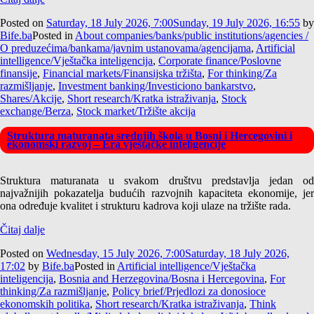
Posted on
Saturday, 18 July 2026, 7:00
Sunday, 19 July 2026, 16:55
by
Bife.ba
Posted in
About companies/banks/public institutions/agencies /
O preduzećima/bankama/javnim ustanovama/agencijama
,
Artificial
intelligence/Vještačka inteligencija
,
Corporate finance/Poslovne
finansije
,
Financial markets/Finansijska tržišta
,
For thinking/Za
razmišljanje
,
Investment banking/Investiciono bankarstvo
,
Shares/Akcije
,
Short research/Kratka istraživanja
,
Stock
exchange/Berza
,
Stock market/Tržište akcija
Struktura maturanata srednjih škola u Bosni i Hercegovini i
ekonomski razvoj – Era vještačke inteligencije
Struktura maturanata u svakom društvu predstavlja jedan od
najvažnijih pokazatelja budućih razvojnih kapaciteta ekonomije, jer
ona određuje kvalitet i strukturu kadrova koji ulaze na tržište rada.
Čitaj dalje
Posted on
Wednesday, 15 July 2026, 7:00
Saturday, 18 July 2026,
17:02
by
Bife.ba
Posted in
Artificial intelligence/Vještačka
inteligencija
,
Bosnia and Herzegovina/Bosna i Hercegovina
,
For
thinking/Za razmišljanje
,
Policy brief/Prjedlozi za donosioce
ekonomskih politika
,
Short research/Kratka istraživanja
,
Think