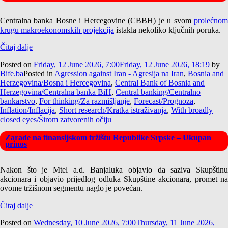
Centralna banka Bosne i Hercegovine (CBBH) je u svom
prolećnom
krugu makroekonomskih projekcija
istakla nekoliko ključnih poruka.
Čitaj dalje
Posted on
Friday, 12 June 2026, 7:00
Friday, 12 June 2026, 18:19
by
Bife.ba
Posted in
Agression against Iran - Agresija na Iran
,
Bosnia and
Herzegovina/Bosna i Hercegovina
,
Central Bank of Bosnia and
Herzegovina/Centralna banka BiH
,
Central banking/Centralno
bankarstvo
,
For thinking/Za razmišljanje
,
Forecast/Prognoza
,
Inflation/Inflacija
,
Short research/Kratka istraživanja
,
With broadly
closed eyes/Širom zatvorenih očiju
Zarade na finansijskom tržištu Republike Srpske – Ukupan
prinos
Nakon što je Mtel a.d. Banjaluka objavio da saziva Skupštinu
akcionara i objavio prijedlog odluka Skupštine akcionara, promet na
ovome tržišnom segmentu naglo je povećan.
Čitaj dalje
Posted on
Wednesday, 10 June 2026, 7:00
Thursday, 11 June 2026,