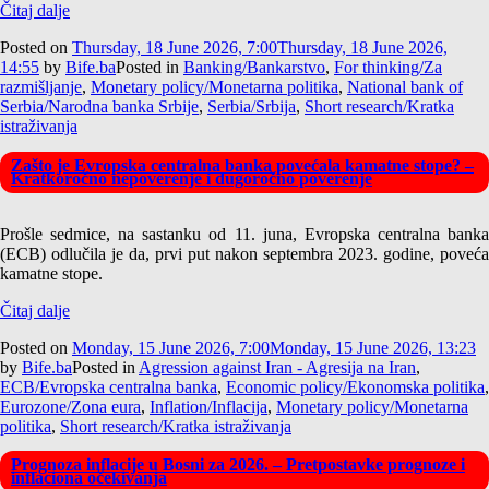
Čitaj dalje
Posted on
Thursday, 18 June 2026, 7:00
Thursday, 18 June 2026,
14:55
by
Bife.ba
Posted in
Banking/Bankarstvo
,
For thinking/Za
razmišljanje
,
Monetary policy/Monetarna politika
,
National bank of
Serbia/Narodna banka Srbije
,
Serbia/Srbija
,
Short research/Kratka
istraživanja
Zašto je Evropska centralna banka povećala kamatne stope? –
Kratkoročno nepoverenje i dugoročno poverenje
Prošle sedmice, na sastanku od 11. juna, Evropska centralna banka
(ECB) odlučila je da, prvi put nakon septembra 2023. godine, poveća
kamatne stope.
Čitaj dalje
Posted on
Monday, 15 June 2026, 7:00
Monday, 15 June 2026, 13:23
by
Bife.ba
Posted in
Agression against Iran - Agresija na Iran
,
ECB/Evropska centralna banka
,
Economic policy/Ekonomska politika
,
Eurozone/Zona eura
,
Inflation/Inflacija
,
Monetary policy/Monetarna
politika
,
Short research/Kratka istraživanja
Prognoza inflacije u Bosni za 2026. – Pretpostavke prognoze i
inflaciona očekivanja