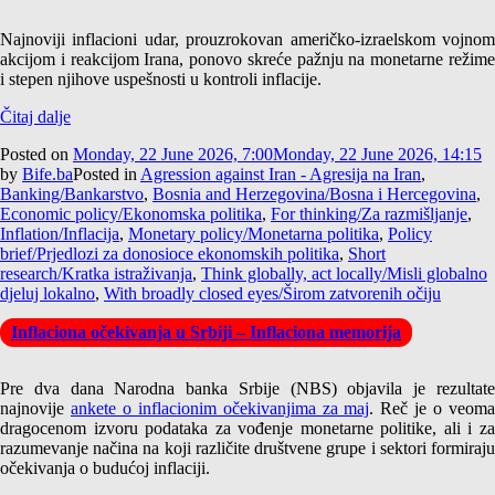
Najnoviji inflacioni udar, prouzrokovan američko-izraelskom vojnom
akcijom i reakcijom Irana, ponovo skreće pažnju na monetarne režime
i stepen njihove uspešnosti u kontroli inflacije.
Čitaj dalje
Posted on
Monday, 22 June 2026, 7:00
Monday, 22 June 2026, 14:15
by
Bife.ba
Posted in
Agression against Iran - Agresija na Iran
,
Banking/Bankarstvo
,
Bosnia and Herzegovina/Bosna i Hercegovina
,
Economic policy/Ekonomska politika
,
For thinking/Za razmišljanje
,
Inflation/Inflacija
,
Monetary policy/Monetarna politika
,
Policy
brief/Prjedlozi za donosioce ekonomskih politika
,
Short
research/Kratka istraživanja
,
Think globally, act locally/Misli globalno
djeluj lokalno
,
With broadly closed eyes/Širom zatvorenih očiju
Inflaciona očekivanja u Srbiji – Inflaciona memorija
Pre dva dana Narodna banka Srbije (NBS) objavila je rezultate
najnovije
ankete o inflacionim očekivanjima za maj
. Reč je o veom
dragocenom izvoru podataka za vođenje monetarne politike, ali i za
razumevanje načina na koji različite društvene grupe i sektori formiraju
očekivanja o budućoj inflaciji.