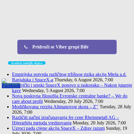
Pridruži se Viber grupi Bife
dvadeset zadnjih objava
Empirijska potvrda različitog tržišnog rizika akcija Mtela a.d.
Banjaluka i SpaceX-a
Thursday, 6 August 2026, 7:00
Američki i srpski SpaceX ponovo u raskoraku – Nakon jutarnje
kave
Wednesday, 5 August 2026, 7:00
Nova poslovna filosofija Evropske centralne banke? – We do
care about profit
Wednesday, 29 July 2026, 7:00
Modifikovana verzija Altmanovog skora – Z′′
Tuesday, 28 July
2026, 7:00
Različiti načini izračunavanja fer cene Rheinmetall AG –
Hijerarhija metoda vrednovanja
Monday, 20 July 2026, 7:00
Uzroci pada cijene akcija SpaceX – Zdrav razum
Sunday, 19
July 2026, 7:00