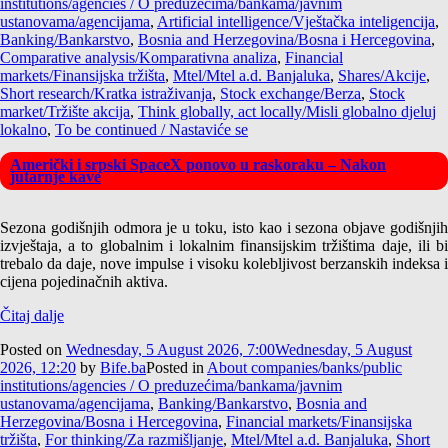
institutions/agencies / O preduzećima/bankama/javnim
ustanovama/agencijama
,
Artificial intelligence/Vještačka inteligencija
,
Banking/Bankarstvo
,
Bosnia and Herzegovina/Bosna i Hercegovina
,
Comparative analysis/Komparativna analiza
,
Financial
markets/Finansijska tržišta
,
Mtel/Mtel a.d. Banjaluka
,
Shares/Akcije
,
Short research/Kratka istraživanja
,
Stock exchange/Berza
,
Stock
market/Tržište akcija
,
Think globally, act locally/Misli globalno djeluj
lokalno
,
To be continued / Nastaviće se
Američki i srpski SpaceX ponovo u raskoraku – Nakon
jutarnje kave
Sezona godišnjih odmora je u toku, isto kao i sezona objave godišnjih
izvještaja, a to globalnim i lokalnim finansijskim tržištima daje, ili bi
trebalo da daje, nove impulse i visoku kolebljivost berzanskih indeksa i
cijena pojedinačnih aktiva.
Čitaj dalje
Posted on
Wednesday, 5 August 2026, 7:00
Wednesday, 5 August
2026, 12:20
by
Bife.ba
Posted in
About companies/banks/public
institutions/agencies / O preduzećima/bankama/javnim
ustanovama/agencijama
,
Banking/Bankarstvo
,
Bosnia and
Herzegovina/Bosna i Hercegovina
,
Financial markets/Finansijska
tržišta
,
For thinking/Za razmišljanje
,
Mtel/Mtel a.d. Banjaluka
,
Short