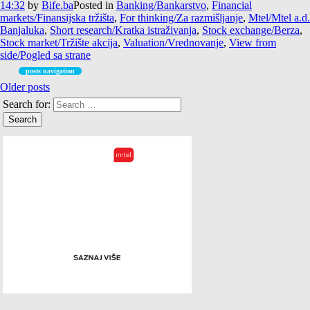
14:32
by
Bife.ba
Posted in
Banking/Bankarstvo
,
Financial
markets/Finansijska tržišta
,
For thinking/Za razmišljanje
,
Mtel/Mtel a.d.
Banjaluka
,
Short research/Kratka istraživanja
,
Stock exchange/Berza
,
Stock market/Tržište akcija
,
Valuation/Vrednovanje
,
View from
side/Pogled sa strane
posts navigation
Older posts
Search for: