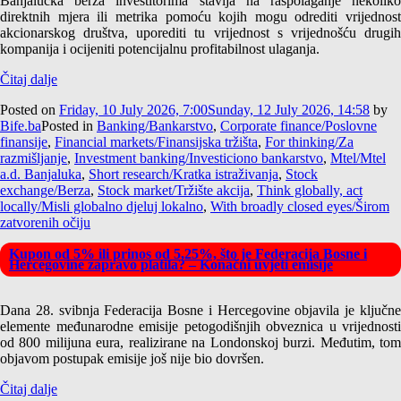
Banjalučka berza investitorima stavlja na raspolaganje nekoliko
direktnih mjera ili metrika pomoću kojih mogu odrediti vrijednost
akcionarskog društva, uporediti tu vrijednost s vrijednošću drugih
kompanija i ocijeniti potencijalnu profitabilnost ulaganja.
Čitaj dalje
Posted on
Friday, 10 July 2026, 7:00
Sunday, 12 July 2026, 14:58
by
Bife.ba
Posted in
Banking/Bankarstvo
,
Corporate finance/Poslovne
finansije
,
Financial markets/Finansijska tržišta
,
For thinking/Za
razmišljanje
,
Investment banking/Investiciono bankarstvo
,
Mtel/Mtel
a.d. Banjaluka
,
Short research/Kratka istraživanja
,
Stock
exchange/Berza
,
Stock market/Tržište akcija
,
Think globally, act
locally/Misli globalno djeluj lokalno
,
With broadly closed eyes/Širom
zatvorenih očiju
Kupon od 5% ili prinos od 5,25%, što je Federacija Bosne i
Hercegovine zapravo platila? – Konačni uvjeti emisije
Dana 28. svibnja Federacija Bosne i Hercegovine objavila je ključne
elemente međunarodne emisije petogodišnjih obveznica u vrijednosti
od 800 milijuna eura, realizirane na Londonskoj burzi. Međutim, tom
objavom postupak emisije još nije bio dovršen.
Čitaj dalje