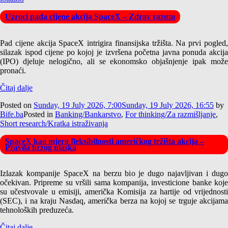
Uzroci pada cijene akcija SpaceX – Zdrav razum
Pad cijene akcija SpaceX intrigira finansijska tržišta. Na prvi pogled,
silazak ispod cijene po kojoj je izvršena početna javna ponuda akcija
(IPO) djeluje nelogično, ali se ekonomsko objašnjenje ipak može
pronaći.
Čitaj dalje
Posted on
Sunday, 19 July 2026, 7:00
Sunday, 19 July 2026, 16:55
by
Bife.ba
Posted in
Banking/Bankarstvo
,
For thinking/Za razmišljanje
,
Short research/Kratka istraživanja
SpaceX kao mjera fleksibilnosti američkog tržišta akcija –
Pravila brzog ulaska
Izlazak kompanije SpaceX na berzu bio je dugo najavljivan i dugo
očekivan. Pripreme su vršili sama kompanija, investicione banke koje
su učestvovale u emisiji, američka Komisija za hartije od vrijednosti
(SEC), i na kraju Nasdaq, američka berza na kojoj se trguje akcijama
tehnoloških preduzeća.
Čitaj dalje