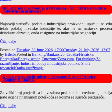
Industrijska proizvodnja u Hrvatskoj – Što otkriva struktura
industrijskih grupacija?
Najnoviji statistički podaci o industrijskoj proizvodnji upućuju na vrlo
težak položaj hrvatske industrije te, ako ne na nastavak procesa
deindustrijalizacije, onda zasigurno na industrijsku stagnaciju.
Čitaj dalje
Posted on
Tuesday, 30 June 2026, 17:00
Tuesday, 21 July 2026, 13:07
by
Bife.ba
Posted in
Banking/Bankarstvo
,
Croatia/Hrvatska
,
Energetika/Energy sector
,
Eurozone/Zona eura
,
For thinking/Za
razmišljanje
,
Industrial policy /Industrijska politika
,
Short
research/Kratka istraživanja
Koliko cijena akcije mijenja Altmanov Z skor? Primjer
kompanije SpaceX
Za veliki broj povjerilaca i investitora prvi korak u vrednovanju akcija
jeste ocjena finansijskih poteškoća sa kojima se susreće preduzeće.
Čitaj dalje