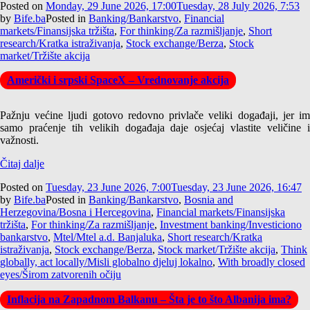
Posted on
Monday, 29 June 2026, 17:00
Tuesday, 28 July 2026, 7:53
by
Bife.ba
Posted in
Banking/Bankarstvo
,
Financial
markets/Finansijska tržišta
,
For thinking/Za razmišljanje
,
Short
research/Kratka istraživanja
,
Stock exchange/Berza
,
Stock
market/Tržište akcija
Američki i srpski SpaceX – Vrednovanje akcija
Pažnju većine ljudi gotovo redovno privlače veliki događaji, jer im
samo praćenje tih velikih događaja daje osjećaj vlastite veličine i
važnosti.
Čitaj dalje
Posted on
Tuesday, 23 June 2026, 7:00
Tuesday, 23 June 2026, 16:47
by
Bife.ba
Posted in
Banking/Bankarstvo
,
Bosnia and
Herzegovina/Bosna i Hercegovina
,
Financial markets/Finansijska
tržišta
,
For thinking/Za razmišljanje
,
Investment banking/Investiciono
bankarstvo
,
Mtel/Mtel a.d. Banjaluka
,
Short research/Kratka
istraživanja
,
Stock exchange/Berza
,
Stock market/Tržište akcija
,
Think
globally, act locally/Misli globalno djeluj lokalno
,
With broadly closed
eyes/Širom zatvorenih očiju
Inflacija na Zapadnom Balkanu – Šta je to što Albanija ima?