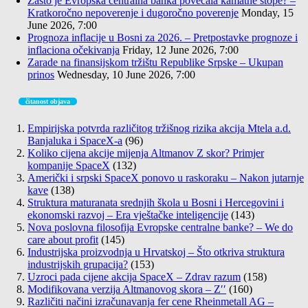
Zašto je Evropska centralna banka povećala kamatne stope? –
Kratkoročno nepoverenje i dugoročno poverenje
Monday, 15
June 2026, 7:00
Prognoza inflacije u Bosni za 2026. – Pretpostavke prognoze i
inflaciona očekivanja
Friday, 12 June 2026, 7:00
Zarade na finansijskom tržištu Republike Srpske – Ukupan
prinos
Wednesday, 10 June 2026, 7:00
čitanost objava
Empirijska potvrda različitog tržišnog rizika akcija Mtela a.d.
Banjaluka i SpaceX-a
(96)
Koliko cijena akcije mijenja Altmanov Z skor? Primjer
kompanije SpaceX
(132)
Američki i srpski SpaceX ponovo u raskoraku – Nakon jutarnje
kave
(138)
Struktura maturanata srednjih škola u Bosni i Hercegovini i
ekonomski razvoj – Era vještačke inteligencije
(143)
Nova poslovna filosofija Evropske centralne banke? – We do
care about profit
(145)
Industrijska proizvodnja u Hrvatskoj – Što otkriva struktura
industrijskih grupacija?
(153)
Uzroci pada cijene akcija SpaceX – Zdrav razum
(158)
Modifikovana verzija Altmanovog skora – Z′′
(160)
Različiti načini izračunavanja fer cene Rheinmetall AG –