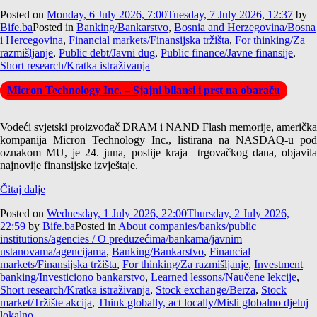
Posted on
Monday, 6 July 2026, 7:00
Tuesday, 7 July 2026, 12:37
by
Bife.ba
Posted in
Banking/Bankarstvo
,
Bosnia and Herzegovina/Bosna
i Hercegovina
,
Financial markets/Finansijska tržišta
,
For thinking/Za
razmišljanje
,
Public debt/Javni dug
,
Public finance/Javne finansije
,
Short research/Kratka istraživanja
Micron Technology Inc. – Sjajni bilansi i prst na obaraču
Vodeći svjetski proizvođač DRAM i NAND Flash memorije, američka
kompanija Micron Technology Inc., listirana na NASDAQ-u pod
oznakom MU, je 24. juna, poslije kraja trgovačkog dana, objavila
najnovije finansijske izvještaje.
Čitaj dalje
Posted on
Wednesday, 1 July 2026, 22:00
Thursday, 2 July 2026,
22:59
by
Bife.ba
Posted in
About companies/banks/public
institutions/agencies / O preduzećima/bankama/javnim
ustanovama/agencijama
,
Banking/Bankarstvo
,
Financial
markets/Finansijska tržišta
,
For thinking/Za razmišljanje
,
Investment
banking/Investiciono bankarstvo
,
Learned lessons/Naučene lekcije
,
Short research/Kratka istraživanja
,
Stock exchange/Berza
,
Stock
market/Tržište akcija
,
Think globally, act locally/Misli globalno djeluj
lokalno