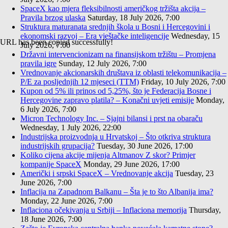
SpaceX kao mjera fleksibilnosti američkog tržišta akcija –
Pravila brzog ulaska
Saturday, 18 July 2026, 7:00
Struktura maturanata srednjih škola u Bosni i Hercegovini i
ekonomski razvoj – Era vještačke inteligencije
Wednesday, 15
URL has been copied successfully!
July 2026, 7:00
Državni intervencionizam na finansijskom tržištu – Promjena
pravila igre
Sunday, 12 July 2026, 7:00
Vrednovanje akcionarskih društava iz oblasti telekomunikacija –
P/E za posljednjih 12 mjeseci (TTM)
Friday, 10 July 2026, 7:00
Kupon od 5% ili prinos od 5,25%, što je Federacija Bosne i
Hercegovine zapravo platila? – Konačni uvjeti emisije
Monday,
6 July 2026, 7:00
Micron Technology Inc. – Sjajni bilansi i prst na obaraču
Wednesday, 1 July 2026, 22:00
Industrijska proizvodnja u Hrvatskoj – Što otkriva struktura
industrijskih grupacija?
Tuesday, 30 June 2026, 17:00
Koliko cijena akcije mijenja Altmanov Z skor? Primjer
kompanije SpaceX
Monday, 29 June 2026, 17:00
Američki i srpski SpaceX – Vrednovanje akcija
Tuesday, 23
June 2026, 7:00
Inflacija na Zapadnom Balkanu – Šta je to što Albanija ima?
Monday, 22 June 2026, 7:00
Inflaciona očekivanja u Srbiji – Inflaciona memorija
Thursday,
18 June 2026, 7:00