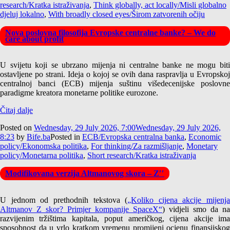
research/Kratka istraživanja
,
Think globally, act locally/Misli globalno
djeluj lokalno
,
With broadly closed eyes/Širom zatvorenih očiju
Nova poslovna filosofija Evropske centralne banke? – We do
care about profit
U svijetu koji se ubrzano mijenja ni centralne banke ne mogu biti
ostavljene po strani. Ideja o kojoj se ovih dana raspravlja u Evropskoj
centralnoj banci (ECB) mijenja suštinu višedecenijske poslovne
paradigme kreatora monetarne politike eurozone.
Čitaj dalje
Posted on
Wednesday, 29 July 2026, 7:00
Wednesday, 29 July 2026,
8:23
by
Bife.ba
Posted in
ECB/Evropska centralna banka
,
Economic
policy/Ekonomska politika
,
For thinking/Za razmišljanje
,
Monetary
policy/Monetarna politika
,
Short research/Kratka istraživanja
Modifikovana verzija Altmanovog skora – Z′′
U jednom od prethodnih tekstova (
„Koliko cijena akcije mijenja
Altmanov Z skor? Primjer kompanije SpaceX“
) vidjeli smo da na
razvijenim tržištima kapitala, poput američkog, cijena akcije ima
sposobnost da u vrlo kratkom vremenu promijeni ocjenu finansijskog