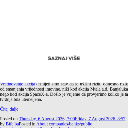
Empirijska potvrda različitog tržišnog rizika akcija Mtela a.d.
Banjaluka i SpaceX-a
U jednom od prethodnih tekstova (
Američki i srpski SpaceX –
Vrednovanje akcija
) iznijeli smo stav da je tržišni rizik, odnosno rizi
od smanjenja vrijednosti imovine, niži kod akcija Mtela a.d. Banjaluka
nego kod akcija SpaceX-a. Došlo je vrijeme da provjerimo koliko je ta
tvrdnja bila utemeljena.
Čitaj dalje
Posted on
Thursday, 6 August 2026, 7:00
Friday, 7 August 2026, 8:57
by
Bife.ba
Posted in
About companies/banks/public