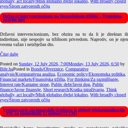
globally, act locally/Misli globalno djeluj lokalno
,
With broadly closed
eyes/Širom zatvorenih očiju
Državni intervencionizam na finansijskom tržištu – Promjena
pravila igre
Državni intervencionizam, bez obzira na to da li je direktan ili
indirektan, nije nespojiv sa tržišnom privredom. Naprotiv, on je njen
veoma važan i neizbježan dio.
Čitaj dalje
Posted on
Sunday, 12 July 2026, 7:00
Monday, 13 July 2026, 6:50
by
Bife.ba
Posted in
Bonds/Obveznice
,
Comparative
analysis/Komparativna analiza
,
Economic policy/Ekonomska politika
,
Financial markets/Finansijska tržišta
,
For thinking/Za razmišljanje
,
Interest rate/Kamatne stope
,
Public debt/Javni dug
,
Public
finance/Javne finansije
,
Short research/Kratka istraživanja
,
Think
globally, act locally/Misli globalno djeluj lokalno
,
With broadly closed
eyes/Širom zatvorenih očiju
Vrednovanje akcionarskih društava iz oblasti telekomunikacija
– P/E za posljednjih 12 mjeseci (TTM)