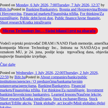
Posted on
Monday, 6 July 2026, 7:00
Tuesday, 7 July 2026, 12:37
by
Bife.ba
Posted in
Banking/Bankarstvo
,
Bosnia and Herzegovina/Bosna
i Hercegovina
,
Financial markets/Finansijska tržišta
,
For thinking/Za
razmišljanje
,
Public debt/Javni dug
,
Public finance/Javne finansije
,
Short research/Kratka istraživanja
Micron Technology Inc. – Sjajni bilansi i prst na obaraču
Vodeći svjetski proizvođač DRAM i NAND Flash memorije, američka
kompanija Micron Technology Inc., listirana na NASDAQ-u pod
oznakom MU, je 24. juna, poslije kraja trgovačkog dana, objavila
najnovije finansijske izvještaje.
Čitaj dalje
Posted on
Wednesday, 1 July 2026, 22:00
Thursday, 2 July 2026,
22:59
by
Bife.ba
Posted in
About companies/banks/public
institutions/agencies / O preduzećima/bankama/javnim
ustanovama/agencijama
,
Banking/Bankarstvo
,
Financial
markets/Finansijska tržišta
,
For thinking/Za razmišljanje
,
Investment
banking/Investiciono bankarstvo
,
Learned lessons/Naučene lekcije
,
Short research/Kratka istraživanja
,
Stock exchange/Berza
,
Stock
market/Tržište akcija
,
Think globally, act locally/Misli globalno djeluj
lokalno