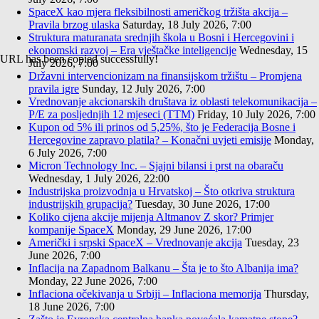
SpaceX kao mjera fleksibilnosti američkog tržišta akcija –
Pravila brzog ulaska
Saturday, 18 July 2026, 7:00
Struktura maturanata srednjih škola u Bosni i Hercegovini i
ekonomski razvoj – Era vještačke inteligencije
Wednesday, 15
URL has been copied successfully!
July 2026, 7:00
Državni intervencionizam na finansijskom tržištu – Promjena
pravila igre
Sunday, 12 July 2026, 7:00
Vrednovanje akcionarskih društava iz oblasti telekomunikacija –
P/E za posljednjih 12 mjeseci (TTM)
Friday, 10 July 2026, 7:00
Kupon od 5% ili prinos od 5,25%, što je Federacija Bosne i
Hercegovine zapravo platila? – Konačni uvjeti emisije
Monday,
6 July 2026, 7:00
Micron Technology Inc. – Sjajni bilansi i prst na obaraču
Wednesday, 1 July 2026, 22:00
Industrijska proizvodnja u Hrvatskoj – Što otkriva struktura
industrijskih grupacija?
Tuesday, 30 June 2026, 17:00
Koliko cijena akcije mijenja Altmanov Z skor? Primjer
kompanije SpaceX
Monday, 29 June 2026, 17:00
Američki i srpski SpaceX – Vrednovanje akcija
Tuesday, 23
June 2026, 7:00
Inflacija na Zapadnom Balkanu – Šta je to što Albanija ima?
Monday, 22 June 2026, 7:00
Inflaciona očekivanja u Srbiji – Inflaciona memorija
Thursday,
18 June 2026, 7:00