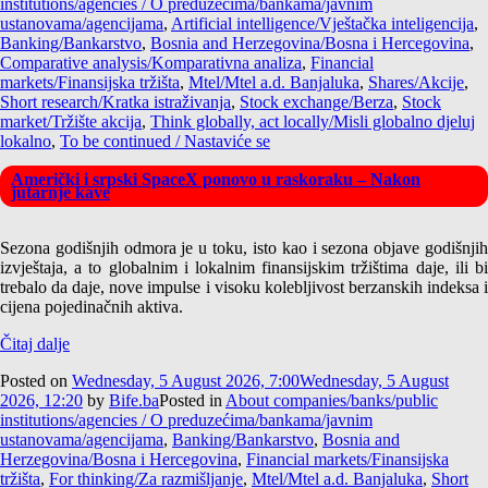
institutions/agencies / O preduzećima/bankama/javnim
ustanovama/agencijama
,
Artificial intelligence/Vještačka inteligencija
,
Banking/Bankarstvo
,
Bosnia and Herzegovina/Bosna i Hercegovina
,
Comparative analysis/Komparativna analiza
,
Financial
markets/Finansijska tržišta
,
Mtel/Mtel a.d. Banjaluka
,
Shares/Akcije
,
Short research/Kratka istraživanja
,
Stock exchange/Berza
,
Stock
market/Tržište akcija
,
Think globally, act locally/Misli globalno djeluj
lokalno
,
To be continued / Nastaviće se
Američki i srpski SpaceX ponovo u raskoraku – Nakon
jutarnje kave
Sezona godišnjih odmora je u toku, isto kao i sezona objave godišnjih
izvještaja, a to globalnim i lokalnim finansijskim tržištima daje, ili bi
trebalo da daje, nove impulse i visoku kolebljivost berzanskih indeksa i
cijena pojedinačnih aktiva.
Čitaj dalje
Posted on
Wednesday, 5 August 2026, 7:00
Wednesday, 5 August
2026, 12:20
by
Bife.ba
Posted in
About companies/banks/public
institutions/agencies / O preduzećima/bankama/javnim
ustanovama/agencijama
,
Banking/Bankarstvo
,
Bosnia and
Herzegovina/Bosna i Hercegovina
,
Financial markets/Finansijska
tržišta
,
For thinking/Za razmišljanje
,
Mtel/Mtel a.d. Banjaluka
,
Short