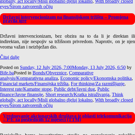
globally, act locally/Misli globalno djeluj lokalno
,
With broadly closed
eyes/Širom zatvorenih očiju
Državni intervencionizam na finansijskom tržištu – Promjena
pravila igre
Državni intervencionizam, bez obzira na to da li je direktan ili
indirektan, nije nespojiv sa tržišnom privredom. Naprotiv, on je njen
veoma važan i neizbježan dio.
Čitaj dalje
Posted on
Sunday, 12 July 2026, 7:00
Monday, 13 July 2026, 6:50
by
Bife.ba
Posted in
Bonds/Obveznice
,
Comparative
analysis/Komparativna analiza
,
Economic policy/Ekonomska politika
,
Financial markets/Finansijska tržišta
,
For thinking/Za razmišljanje
,
Interest rate/Kamatne stope
,
Public debt/Javni dug
,
Public
finance/Javne finansije
,
Short research/Kratka istraživanja
,
Think
globally, act locally/Misli globalno djeluj lokalno
,
With broadly closed
eyes/Širom zatvorenih očiju
Vrednovanje akcionarskih društava iz oblasti telekomunikacija
– P/E za posljednjih 12 mjeseci (TTM)