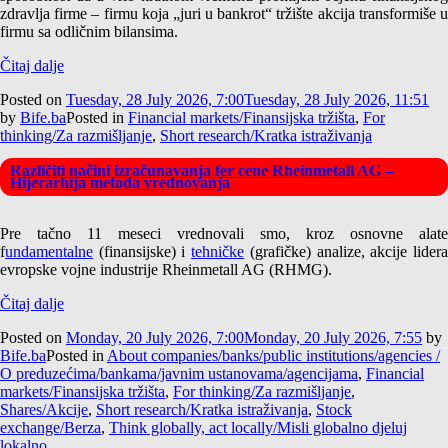
zdravlja firme – firmu koja „juri u bankrot“ tržište akcija transformiše u
firmu sa odličnim bilansima.
Čitaj dalje
Posted on
Tuesday, 28 July 2026, 7:00
Tuesday, 28 July 2026, 11:51
by
Bife.ba
Posted in
Financial markets/Finansijska tržišta
,
For
thinking/Za razmišljanje
,
Short research/Kratka istraživanja
Različiti načini izračunavanja fer cene Rheinmetall AG –
Hijerarhija metoda vrednovanja
Pre tačno 11 meseci vrednovali smo, kroz osnovne alate
f
undamentalne
(finansijske) i
tehničke
(grafičke) analize, akcije lider
evropske vojne industrije Rheinmetall AG (RHMG).
Čitaj dalje
Posted on
Monday, 20 July 2026, 7:00
Monday, 20 July 2026, 7:55
by
Bife.ba
Posted in
About companies/banks/public institutions/agencies /
O preduzećima/bankama/javnim ustanovama/agencijama
,
Financial
markets/Finansijska tržišta
,
For thinking/Za razmišljanje
,
Shares/Akcije
,
Short research/Kratka istraživanja
,
Stock
exchange/Berza
,
Think globally, act locally/Misli globalno djeluj
lokalno