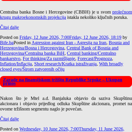
Centralna banka Bosne i Hercegovine (CBBH) je u svom
prolećnom
krugu makroekonomskih projekcija
istakla nekoliko ključnih poruka.
Čitaj dalje
Posted on
Friday, 12 June 2026, 7:00
Friday, 12 June 2026, 18:19
by
Bife.ba
Posted in
Agression against Iran - Agresija na Iran
,
Bosnia and
Herzegovina/Bosna i Hercegovina
,
Central Bank of Bosnia and
Herzegovina/Centralna banka BiH
,
Central banking/Centralno
bankarstvo
,
For thinking/Za razmišljanje
,
Forecast/Prognoza
,
Inflation/Inflacija
,
Short research/Kratka istraživanja
,
With broadly
closed eyes/Širom zatvorenih očiju
Zarade na finansijskom tržištu Republike Srpske – Ukupan
prinos
Nakon što je Mtel a.d. Banjaluka objavio da saziva Skupštinu
akcionara i objavio prijedlog odluka Skupštine akcionara, promet na
ovome tržišnom segmentu naglo je povećan.
Čitaj dalje
Posted on
Wednesday, 10 June 2026, 7:00
Thursday, 11 June 2026,