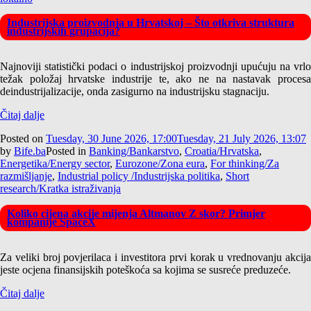
Industrijska proizvodnja u Hrvatskoj – Što otkriva struktura
industrijskih grupacija?
Najnoviji statistički podaci o industrijskoj proizvodnji upućuju na vrlo
težak položaj hrvatske industrije te, ako ne na nastavak procesa
deindustrijalizacije, onda zasigurno na industrijsku stagnaciju.
Čitaj dalje
Posted on
Tuesday, 30 June 2026, 17:00
Tuesday, 21 July 2026, 13:07
by
Bife.ba
Posted in
Banking/Bankarstvo
,
Croatia/Hrvatska
,
Energetika/Energy sector
,
Eurozone/Zona eura
,
For thinking/Za
razmišljanje
,
Industrial policy /Industrijska politika
,
Short
research/Kratka istraživanja
Koliko cijena akcije mijenja Altmanov Z skor? Primjer
kompanije SpaceX
Za veliki broj povjerilaca i investitora prvi korak u vrednovanju akcija
jeste ocjena finansijskih poteškoća sa kojima se susreće preduzeće.
Čitaj dalje