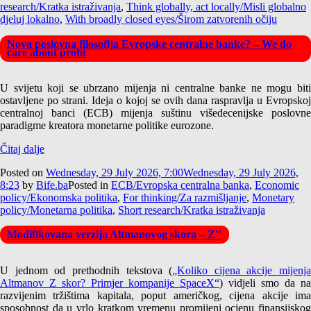
research/Kratka istraživanja
,
Think globally, act locally/Misli globalno
djeluj lokalno
,
With broadly closed eyes/Širom zatvorenih očiju
Nova poslovna filosofija Evropske centralne banke? – We do
care about profit
U svijetu koji se ubrzano mijenja ni centralne banke ne mogu biti
ostavljene po strani. Ideja o kojoj se ovih dana raspravlja u Evropskoj
centralnoj banci (ECB) mijenja suštinu višedecenijske poslovne
paradigme kreatora monetarne politike eurozone.
Čitaj dalje
Posted on
Wednesday, 29 July 2026, 7:00
Wednesday, 29 July 2026,
8:23
by
Bife.ba
Posted in
ECB/Evropska centralna banka
,
Economic
policy/Ekonomska politika
,
For thinking/Za razmišljanje
,
Monetary
policy/Monetarna politika
,
Short research/Kratka istraživanja
Modifikovana verzija Altmanovog skora – Z′′
U jednom od prethodnih tekstova (
„Koliko cijena akcije mijenja
Altmanov Z skor? Primjer kompanije SpaceX“
) vidjeli smo da na
razvijenim tržištima kapitala, poput američkog, cijena akcije ima
sposobnost da u vrlo kratkom vremenu promijeni ocjenu finansijskog