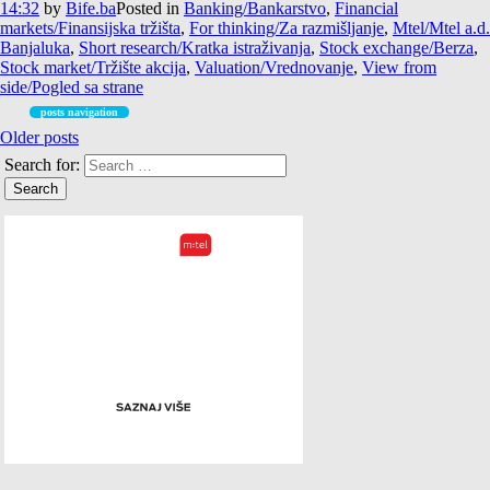
14:32
by
Bife.ba
Posted in
Banking/Bankarstvo
,
Financial
markets/Finansijska tržišta
,
For thinking/Za razmišljanje
,
Mtel/Mtel a.d.
Banjaluka
,
Short research/Kratka istraživanja
,
Stock exchange/Berza
,
Stock market/Tržište akcija
,
Valuation/Vrednovanje
,
View from
side/Pogled sa strane
posts navigation
Older posts
Search for: