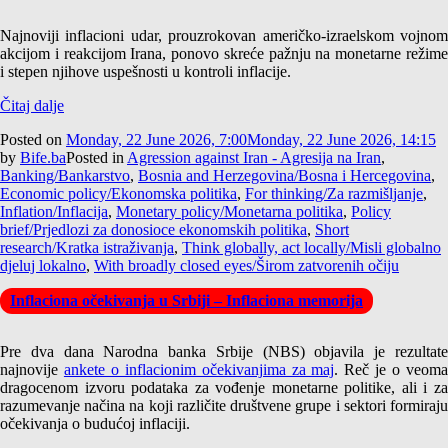
Najnoviji inflacioni udar, prouzrokovan američko-izraelskom vojnom
akcijom i reakcijom Irana, ponovo skreće pažnju na monetarne režime
i stepen njihove uspešnosti u kontroli inflacije.
Čitaj dalje
Posted on
Monday, 22 June 2026, 7:00
Monday, 22 June 2026, 14:15
by
Bife.ba
Posted in
Agression against Iran - Agresija na Iran
,
Banking/Bankarstvo
,
Bosnia and Herzegovina/Bosna i Hercegovina
,
Economic policy/Ekonomska politika
,
For thinking/Za razmišljanje
,
Inflation/Inflacija
,
Monetary policy/Monetarna politika
,
Policy
brief/Prjedlozi za donosioce ekonomskih politika
,
Short
research/Kratka istraživanja
,
Think globally, act locally/Misli globalno
djeluj lokalno
,
With broadly closed eyes/Širom zatvorenih očiju
Inflaciona očekivanja u Srbiji – Inflaciona memorija
Pre dva dana Narodna banka Srbije (NBS) objavila je rezultate
najnovije
ankete o inflacionim očekivanjima za maj
. Reč je o veom
dragocenom izvoru podataka za vođenje monetarne politike, ali i za
razumevanje načina na koji različite društvene grupe i sektori formiraju
očekivanja o budućoj inflaciji.