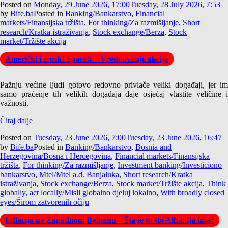
Posted on
Monday, 29 June 2026, 17:00
Tuesday, 28 July 2026, 7:53
by
Bife.ba
Posted in
Banking/Bankarstvo
,
Financial
markets/Finansijska tržišta
,
For thinking/Za razmišljanje
,
Short
research/Kratka istraživanja
,
Stock exchange/Berza
,
Stock
market/Tržište akcija
Američki i srpski SpaceX – Vrednovanje akcija
Pažnju većine ljudi gotovo redovno privlače veliki događaji, jer im
samo praćenje tih velikih događaja daje osjećaj vlastite veličine i
važnosti.
Čitaj dalje
Posted on
Tuesday, 23 June 2026, 7:00
Tuesday, 23 June 2026, 16:47
by
Bife.ba
Posted in
Banking/Bankarstvo
,
Bosnia and
Herzegovina/Bosna i Hercegovina
,
Financial markets/Finansijska
tržišta
,
For thinking/Za razmišljanje
,
Investment banking/Investiciono
bankarstvo
,
Mtel/Mtel a.d. Banjaluka
,
Short research/Kratka
istraživanja
,
Stock exchange/Berza
,
Stock market/Tržište akcija
,
Think
globally, act locally/Misli globalno djeluj lokalno
,
With broadly closed
eyes/Širom zatvorenih očiju
Inflacija na Zapadnom Balkanu – Šta je to što Albanija ima?