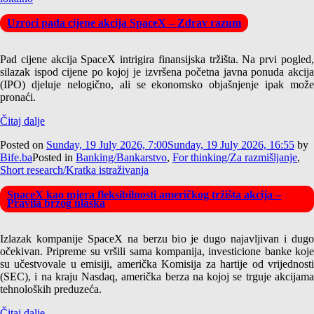
Uzroci pada cijene akcija SpaceX – Zdrav razum
Pad cijene akcija SpaceX intrigira finansijska tržišta. Na prvi pogled,
silazak ispod cijene po kojoj je izvršena početna javna ponuda akcija
(IPO) djeluje nelogično, ali se ekonomsko objašnjenje ipak može
pronaći.
Čitaj dalje
Posted on
Sunday, 19 July 2026, 7:00
Sunday, 19 July 2026, 16:55
by
Bife.ba
Posted in
Banking/Bankarstvo
,
For thinking/Za razmišljanje
,
Short research/Kratka istraživanja
SpaceX kao mjera fleksibilnosti američkog tržišta akcija –
Pravila brzog ulaska
Izlazak kompanije SpaceX na berzu bio je dugo najavljivan i dugo
očekivan. Pripreme su vršili sama kompanija, investicione banke koje
su učestvovale u emisiji, američka Komisija za hartije od vrijednosti
(SEC), i na kraju Nasdaq, američka berza na kojoj se trguje akcijama
tehnoloških preduzeća.
Čitaj dalje