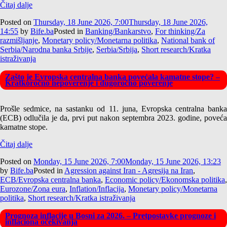
Čitaj dalje
Posted on
Thursday, 18 June 2026, 7:00
Thursday, 18 June 2026,
14:55
by
Bife.ba
Posted in
Banking/Bankarstvo
,
For thinking/Za
razmišljanje
,
Monetary policy/Monetarna politika
,
National bank of
Serbia/Narodna banka Srbije
,
Serbia/Srbija
,
Short research/Kratka
istraživanja
Zašto je Evropska centralna banka povećala kamatne stope? –
Kratkoročno nepoverenje i dugoročno poverenje
Prošle sedmice, na sastanku od 11. juna, Evropska centralna banka
(ECB) odlučila je da, prvi put nakon septembra 2023. godine, poveća
kamatne stope.
Čitaj dalje
Posted on
Monday, 15 June 2026, 7:00
Monday, 15 June 2026, 13:23
by
Bife.ba
Posted in
Agression against Iran - Agresija na Iran
,
ECB/Evropska centralna banka
,
Economic policy/Ekonomska politika
,
Eurozone/Zona eura
,
Inflation/Inflacija
,
Monetary policy/Monetarna
politika
,
Short research/Kratka istraživanja
Prognoza inflacije u Bosni za 2026. – Pretpostavke prognoze i
inflaciona očekivanja