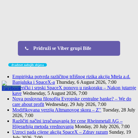
Pridruži se Viber grupi Bife
dvadeset zadnjih objava
Empirijska potvrda različitog tržišnog rizika akcija Mtela a.d.
Banjaluka i SpaceX-a
Thursday, 6 August 2026, 7:00
Američki i srpski SpaceX ponovo u raskoraku – Nakon jutarnje
kave
Wednesday, 5 August 2026, 7:00
Nova poslovna filosofija Evropske centralne banke? – We do
care about profit
Wednesday, 29 July 2026, 7:00
Modifikovana verzija Altmanovog skora – Z′′
Tuesday, 28 July
2026, 7:00
Različiti načini izračunavanja fer cene Rheinmetall AG –
Hijerarhija metoda vrednovanja
Monday, 20 July 2026, 7:00
Uzroci pada cijene akcija SpaceX – Zdrav razum
Sunday, 19
July 2026, 7:00