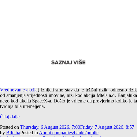
Empirijska potvrda različitog tržišnog rizika akcija Mtela a.d.
Banjaluka i SpaceX-a
U jednom od prethodnih tekstova (
Američki i srpski SpaceX –
Vrednovanje akcija
) iznijeli smo stav da je tržišni rizik, odnosno rizi
od smanjenja vrijednosti imovine, niži kod akcija Mtela a.d. Banjaluka
nego kod akcija SpaceX-a. Došlo je vrijeme da provjerimo koliko je ta
tvrdnja bila utemeljena.
Čitaj dalje
Posted on
Thursday, 6 August 2026, 7:00
Friday, 7 August 2026, 8:57
by
Bife.ba
Posted in
About companies/banks/public