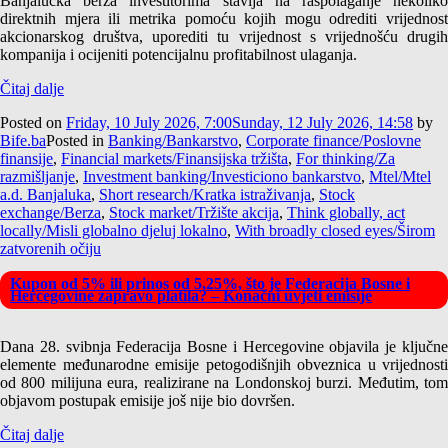
Banjalučka berza investitorima stavlja na raspolaganje nekoliko
direktnih mjera ili metrika pomoću kojih mogu odrediti vrijednost
akcionarskog društva, uporediti tu vrijednost s vrijednošću drugih
kompanija i ocijeniti potencijalnu profitabilnost ulaganja.
Čitaj dalje
Posted on
Friday, 10 July 2026, 7:00
Sunday, 12 July 2026, 14:58
by
Bife.ba
Posted in
Banking/Bankarstvo
,
Corporate finance/Poslovne
finansije
,
Financial markets/Finansijska tržišta
,
For thinking/Za
razmišljanje
,
Investment banking/Investiciono bankarstvo
,
Mtel/Mtel
a.d. Banjaluka
,
Short research/Kratka istraživanja
,
Stock
exchange/Berza
,
Stock market/Tržište akcija
,
Think globally, act
locally/Misli globalno djeluj lokalno
,
With broadly closed eyes/Širom
zatvorenih očiju
Kupon od 5% ili prinos od 5,25%, što je Federacija Bosne i
Hercegovine zapravo platila? – Konačni uvjeti emisije
Dana 28. svibnja Federacija Bosne i Hercegovine objavila je ključne
elemente međunarodne emisije petogodišnjih obveznica u vrijednosti
od 800 milijuna eura, realizirane na Londonskoj burzi. Međutim, tom
objavom postupak emisije još nije bio dovršen.
Čitaj dalje