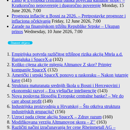
Zašto je Evropska centralna banka povećala kamatne stope? –
Kratkoročno nepoverenje i dugoročno poverenje
Monday, 15
June 2026, 7:00
Prognoza inflacije u Bosni za 2026. – Pretpostavke prognoze i
inflaciona očekivanja
Friday, 12 June 2026, 7:00
Zarade na finansijskom tržištu Republike Srpske – Ukupan
prinos
Wednesday, 10 June 2026, 7:00
čitanost objava
Empirijska potvrda različitog tržišnog rizika akcija Mtela a.d.
Banjaluka i SpaceX-a
(102)
Koliko cijena akcije mijenja Altmanov Z skor? Primjer
kompanije SpaceX
(132)
Američki i srpski SpaceX ponovo u raskoraku – Nakon jutarnje
kave
(141)
Struktura maturanata srednjih škola u Bosni i Hercegovini i
ekonomski razvoj – Era vještačke inteligencije
(143)
Nova poslovna filosofija Evropske centralne banke? – We do
care about profit
(149)
Industrijska proizvodnja u Hrvatskoj – Što otkriva struktura
industrijskih grupacija?
(156)
Uzroci pada cijene akcija SpaceX – Zdrav razum
(160)
Modifikovana verzija Altmanovog skora – Z′′
(163)
Različiti načini izračunavanja fer cene Rheinmetall AG –