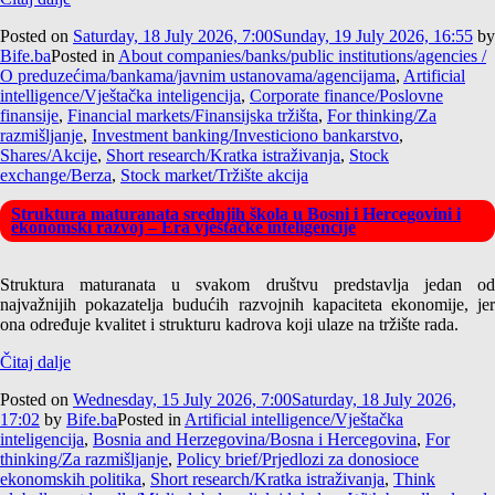
Posted on
Saturday, 18 July 2026, 7:00
Sunday, 19 July 2026, 16:55
by
Bife.ba
Posted in
About companies/banks/public institutions/agencies /
O preduzećima/bankama/javnim ustanovama/agencijama
,
Artificial
intelligence/Vještačka inteligencija
,
Corporate finance/Poslovne
finansije
,
Financial markets/Finansijska tržišta
,
For thinking/Za
razmišljanje
,
Investment banking/Investiciono bankarstvo
,
Shares/Akcije
,
Short research/Kratka istraživanja
,
Stock
exchange/Berza
,
Stock market/Tržište akcija
Struktura maturanata srednjih škola u Bosni i Hercegovini i
ekonomski razvoj – Era vještačke inteligencije
Struktura maturanata u svakom društvu predstavlja jedan od
najvažnijih pokazatelja budućih razvojnih kapaciteta ekonomije, jer
ona određuje kvalitet i strukturu kadrova koji ulaze na tržište rada.
Čitaj dalje
Posted on
Wednesday, 15 July 2026, 7:00
Saturday, 18 July 2026,
17:02
by
Bife.ba
Posted in
Artificial intelligence/Vještačka
inteligencija
,
Bosnia and Herzegovina/Bosna i Hercegovina
,
For
thinking/Za razmišljanje
,
Policy brief/Prjedlozi za donosioce
ekonomskih politika
,
Short research/Kratka istraživanja
,
Think