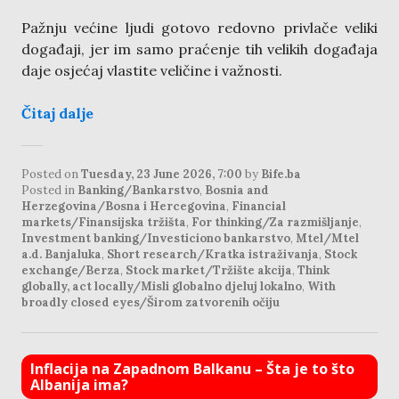
Pažnju većine ljudi gotovo redovno privlače veliki
događaji, jer im samo praćenje tih velikih događaja
daje osjećaj vlastite veličine i važnosti.
Čitaj dalje
Posted on
Tuesday, 23 June 2026, 7:00
by
Bife.ba
Posted in
Banking/Bankarstvo
,
Bosnia and
Herzegovina/Bosna i Hercegovina
,
Financial
markets/Finansijska tržišta
,
For thinking/Za razmišljanje
,
Investment banking/Investiciono bankarstvo
,
Mtel/Mtel
a.d. Banjaluka
,
Short research/Kratka istraživanja
,
Stock
exchange/Berza
,
Stock market/Tržište akcija
,
Think
globally, act locally/Misli globalno djeluj lokalno
,
With
broadly closed eyes/Širom zatvorenih očiju
Inflacija na Zapadnom Balkanu – Šta je to što
Albanija ima?