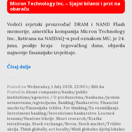
Micron Technology Inc. – Sjajni bilansi i prst na
obaraču
Vodeći svjetski proizvođač DRAM i NAND Flash
memorije, američka kompanija Micron Technology
Inc., listirana na NASDAQ-u pod oznakom MU, je 24.
juna, poslije kraja trgovačkog dana, objavila
najnovije finansijske izvještaje.
Čitaj dalje
Posted on
Wednesday, 1 July 2026, 22:00
by
Bife.ba
Posted in
About companies/banks/public
institutions/agencies / O preduzećima/bankama/javnim
ustanovama/agencijama
,
Banking/Bankarstvo
,
Financial
markets/Finansijska tržišta
,
For thinking/Za razmišljanje
,
Investment banking/Investiciono bankarstvo
,
Learned
lessons/Naučene lekcije
,
Short research/Kratka
istraživanja
,
Stock exchange/Berza
,
Stock market/Tržište
akcija
,
Think globally, act locally/Misli globalno djeluj lokalno