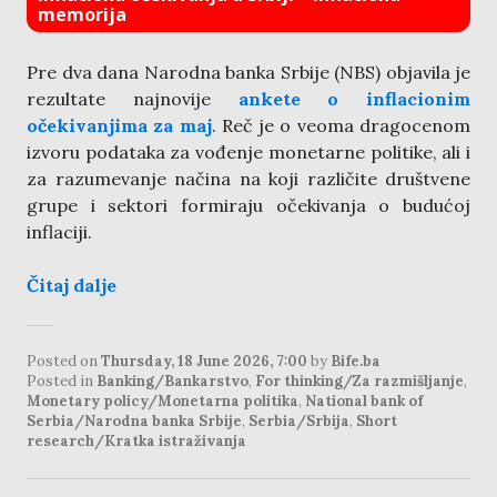
memorija
Pre dva dana Narodna banka Srbije (NBS) objavila je
rezultate najnovije
ankete o inflacionim
očekivanjima za maj
. Reč je o veoma dragocenom
izvoru podataka za vođenje monetarne politike, ali i
za razumevanje načina na koji različite društvene
grupe i sektori formiraju očekivanja o budućoj
inflaciji.
Čitaj dalje
Posted on
Thursday, 18 June 2026, 7:00
by
Bife.ba
Posted in
Banking/Bankarstvo
,
For thinking/Za razmišljanje
,
Monetary policy/Monetarna politika
,
National bank of
Serbia/Narodna banka Srbije
,
Serbia/Srbija
,
Short
research/Kratka istraživanja