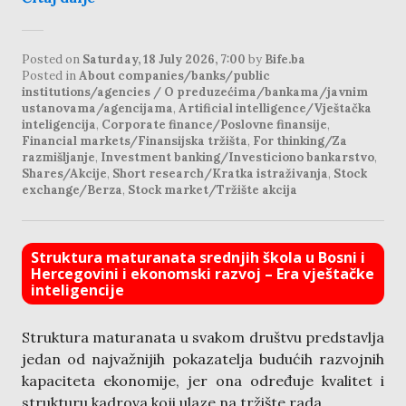
Posted on
Saturday, 18 July 2026, 7:00
by
Bife.ba
Posted in
About companies/banks/public
institutions/agencies / O preduzećima/bankama/javnim
ustanovama/agencijama
,
Artificial intelligence/Vještačka
inteligencija
,
Corporate finance/Poslovne finansije
,
Financial markets/Finansijska tržišta
,
For thinking/Za
razmišljanje
,
Investment banking/Investiciono bankarstvo
,
Shares/Akcije
,
Short research/Kratka istraživanja
,
Stock
exchange/Berza
,
Stock market/Tržište akcija
Struktura maturanata srednjih škola u Bosni i
Hercegovini i ekonomski razvoj – Era vještačke
inteligencije
Struktura maturanata u svakom društvu predstavlja
jedan od najvažnijih pokazatelja budućih razvojnih
kapaciteta ekonomije, jer ona određuje kvalitet i
strukturu kadrova koji ulaze na tržište rada.