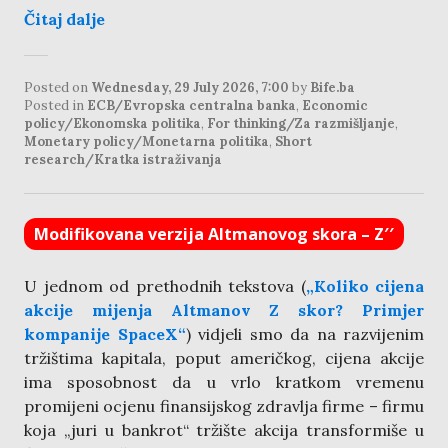
Čitaj dalje
Posted on
Wednesday, 29 July 2026, 7:00
by
Bife.ba
Posted in
ECB/Evropska centralna banka
,
Economic
policy/Ekonomska politika
,
For thinking/Za razmišljanje
,
Monetary policy/Monetarna politika
,
Short
research/Kratka istraživanja
Modifikovana verzija Altmanovog skora – Z′′
U jednom od prethodnih tekstova (
„Koliko cijena
akcije mijenja Altmanov Z skor? Primjer
kompanije SpaceX“
) vidjeli smo da na razvijenim
tržištima kapitala, poput američkog, cijena akcije
ima sposobnost da u vrlo kratkom vremenu
promijeni ocjenu finansijskog zdravlja firme – firmu
koja „juri u bankrot“ tržište akcija transformiše u