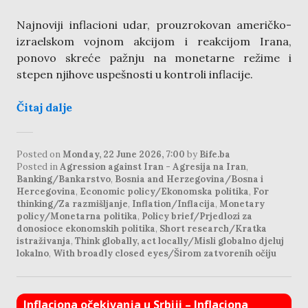
Najnoviji inflacioni udar, prouzrokovan američko-
izraelskom vojnom akcijom i reakcijom Irana,
ponovo skreće pažnju na monetarne režime i
stepen njihove uspešnosti u kontroli inflacije.
Čitaj dalje
Posted on
Monday, 22 June 2026, 7:00
by
Bife.ba
Posted in
Agression against Iran - Agresija na Iran
,
Banking/Bankarstvo
,
Bosnia and Herzegovina/Bosna i
Hercegovina
,
Economic policy/Ekonomska politika
,
For
thinking/Za razmišljanje
,
Inflation/Inflacija
,
Monetary
policy/Monetarna politika
,
Policy brief/Prjedlozi za
donosioce ekonomskih politika
,
Short research/Kratka
istraživanja
,
Think globally, act locally/Misli globalno djeluj
lokalno
,
With broadly closed eyes/Širom zatvorenih očiju
Inflaciona očekivanja u Srbiji – Inflaciona