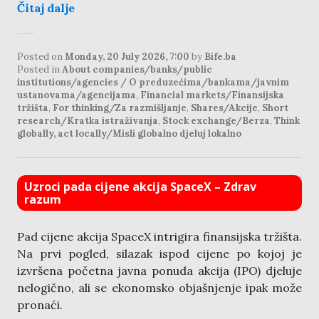
Čitaj dalje
Posted on
Monday, 20 July 2026, 7:00
by
Bife.ba
Posted in
About companies/banks/public
institutions/agencies / O preduzećima/bankama/javnim
ustanovama/agencijama
,
Financial markets/Finansijska
tržišta
,
For thinking/Za razmišljanje
,
Shares/Akcije
,
Short
research/Kratka istraživanja
,
Stock exchange/Berza
,
Think
globally, act locally/Misli globalno djeluj lokalno
Uzroci pada cijene akcija SpaceX – Zdrav
razum
Pad cijene akcija SpaceX intrigira finansijska tržišta.
Na prvi pogled, silazak ispod cijene po kojoj je
izvršena početna javna ponuda akcija (IPO) djeluje
nelogično, ali se ekonomsko objašnjenje ipak može
pronaći.