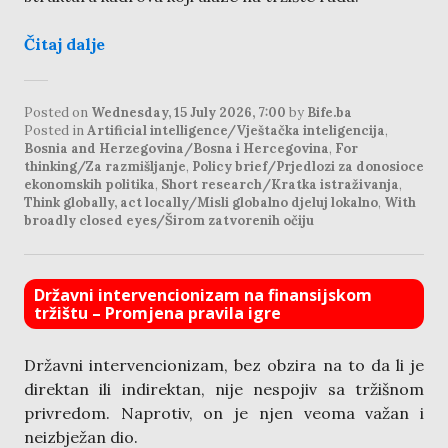
Čitaj dalje
Posted on
Wednesday, 15 July 2026, 7:00
by
Bife.ba
Posted in
Artificial intelligence/Vještačka inteligencija
,
Bosnia and Herzegovina/Bosna i Hercegovina
,
For
thinking/Za razmišljanje
,
Policy brief/Prjedlozi za donosioce
ekonomskih politika
,
Short research/Kratka istraživanja
,
Think globally, act locally/Misli globalno djeluj lokalno
,
With
broadly closed eyes/Širom zatvorenih očiju
Državni intervencionizam na finansijskom
tržištu – Promjena pravila igre
Državni intervencionizam, bez obzira na to da li je
direktan ili indirektan, nije nespojiv sa tržišnom
privredom. Naprotiv, on je njen veoma važan i
neizbježan dio.