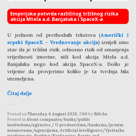
Empirijska potvrda različitog tržišnog rizika
akcija Mtela a.d. Banjaluka i SpaceX-a
U jednom od prethodnih tekstova (
Američki i
srpski SpaceX – Vrednovanje akcija
) iznijeli smo
stav da je tržišni rizik, odnosno rizik od smanjenja
vrijednosti imovine, niži kod akcija Mtela a.d.
Banjaluka nego kod akcija SpaceX-a. Došlo je
vrijeme da provjerimo koliko je ta tvrdnja bila
utemeljena.
Čitaj dalje
Posted on
Thursday, 6 August 2026, 7:00
by
Bife.ba
Posted in
About companies/banks/public
institutions/agencies / O preduzećima/bankama/javnim
ustanovama/agencijama
,
Artificial intelligence/Vještačka
inteligencija
,
Banking/Bankarstvo
,
Bosnia and