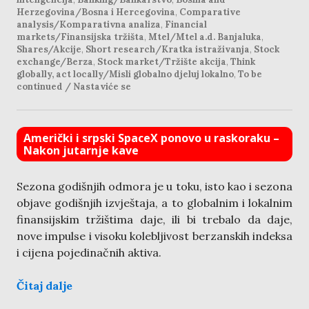
Herzegovina/Bosna i Hercegovina
,
Comparative
analysis/Komparativna analiza
,
Financial
markets/Finansijska tržišta
,
Mtel/Mtel a.d. Banjaluka
,
Shares/Akcije
,
Short research/Kratka istraživanja
,
Stock
exchange/Berza
,
Stock market/Tržište akcija
,
Think
globally, act locally/Misli globalno djeluj lokalno
,
To be
continued / Nastaviće se
Američki i srpski SpaceX ponovo u raskoraku –
Nakon jutarnje kave
Sezona godišnjih odmora je u toku, isto kao i sezona
objave godišnjih izvještaja, a to globalnim i lokalnim
finansijskim tržištima daje, ili bi trebalo da daje,
nove impulse i visoku kolebljivost berzanskih indeksa
i cijena pojedinačnih aktiva.
Čitaj dalje