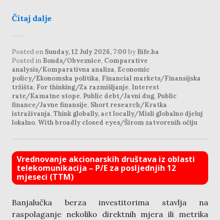
Čitaj dalje
Posted on
Sunday, 12 July 2026, 7:00
by
Bife.ba
Posted in
Bonds/Obveznice
,
Comparative
analysis/Komparativna analiza
,
Economic
policy/Ekonomska politika
,
Financial markets/Finansijska
tržišta
,
For thinking/Za razmišljanje
,
Interest
rate/Kamatne stope
,
Public debt/Javni dug
,
Public
finance/Javne finansije
,
Short research/Kratka
istraživanja
,
Think globally, act locally/Misli globalno djeluj
lokalno
,
With broadly closed eyes/Širom zatvorenih očiju
Vrednovanje akcionarskih društava iz oblasti
telekomunikacija – P/E za posljednjih 12
mjeseci (TTM)
Banjalučka berza investitorima stavlja na
raspolaganje nekoliko direktnih mjera ili metrika