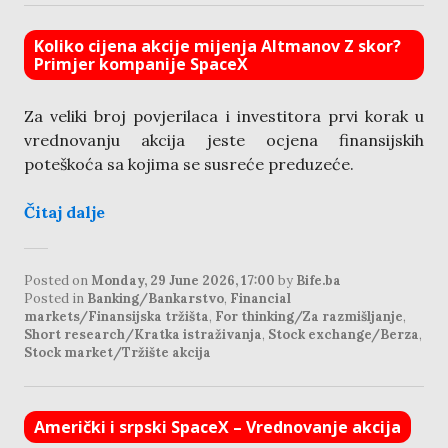
Koliko cijena akcije mijenja Altmanov Z skor?
Primjer kompanije SpaceX
Za veliki broj povjerilaca i investitora prvi korak u
vrednovanju akcija jeste ocjena finansijskih
poteškoća sa kojima se susreće preduzeće.
Čitaj dalje
Posted on
Monday, 29 June 2026, 17:00
by
Bife.ba
Posted in
Banking/Bankarstvo
,
Financial
markets/Finansijska tržišta
,
For thinking/Za razmišljanje
,
Short research/Kratka istraživanja
,
Stock exchange/Berza
,
Stock market/Tržište akcija
Američki i srpski SpaceX – Vrednovanje akcija