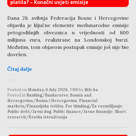
platila? – Konačni uvjeti emisije
Dana 28. svibnja Federacija Bosne i Hercegovine
objavila je ključne elemente međunarodne emisije
petogodišnjih obveznica u vrijednosti od 800
milijuna eura, realizirane na Londonskoj burzi.
Međutim, tom objavom postupak emisije još nije bio
dovršen.
Čitaj dalje
Posted on
Monday, 6 July 2026, 7:00
by
Bife.ba
Posted in
Banking/Bankarstvo
,
Bosnia and
Herzegovina/Bosna i Hercegovina
,
Financial
markets/Finansijska tržišta
,
For thinking/Za razmišljanje
,
Public debt/Javni dug
,
Public finance/Javne finansije
,
Short
research/Kratka istraživanja