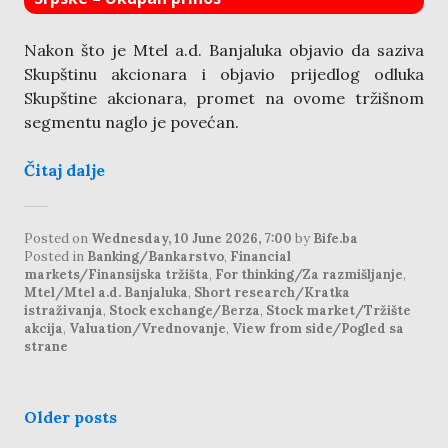
Nakon što je Mtel a.d. Banjaluka objavio da saziva
Skupštinu akcionara i objavio prijedlog odluka
Skupštine akcionara, promet na ovome tržišnom
segmentu naglo je povećan.
Čitaj dalje
Posted on
Wednesday, 10 June 2026, 7:00
by
Bife.ba
Posted in
Banking/Bankarstvo
,
Financial
markets/Finansijska tržišta
,
For thinking/Za razmišljanje
,
Mtel/Mtel a.d. Banjaluka
,
Short research/Kratka
istraživanja
,
Stock exchange/Berza
,
Stock market/Tržište
akcija
,
Valuation/Vrednovanje
,
View from side/Pogled sa
strane
posts
Older posts
navigation