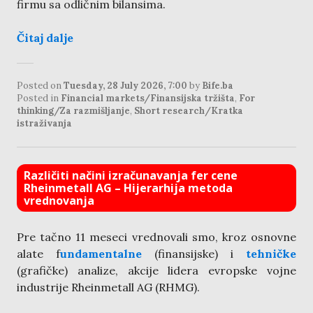
firmu sa odličnim bilansima.
Čitaj dalje
Posted on
Tuesday, 28 July 2026, 7:00
by
Bife.ba
Posted in
Financial markets/Finansijska tržišta
,
For
thinking/Za razmišljanje
,
Short research/Kratka
istraživanja
Različiti načini izračunavanja fer cene
Rheinmetall AG – Hijerarhija metoda
vrednovanja
Pre tačno 11 meseci vrednovali smo, kroz osnovne
alate f
undamentalne
(finansijske) i
tehničke
(grafičke) analize, akcije lidera evropske vojne
industrije Rheinmetall AG (RHMG).