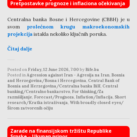
Pretpostavke prognoze i inflaciona očekivanja
Centralna banka Bosne i Hercegovine (CBBH) je u
svom
prolećnom krugu makroekonomskih
projekcija
istakla nekoliko ključnih poruka.
Čitaj dalje
Posted on
Friday, 12 June 2026, 7:00
by
Bife.ba
Posted in
Agression against Iran - Agresija na Iran
,
Bosnia
and Herzegovina/Bosna i Hercegovina
,
Central Bank of
Bosnia and Herzegovina/Centralna banka BiH
,
Central
banking/Centralno bankarstvo
,
For thinking/Za
razmišljanje
,
Forecast/Prognoza
,
Inflation/Inflacija
,
Short
research/Kratka istraživanja
,
With broadly closed eyes/
Širom zatvorenih očiju
Zarade na finansijskom tržištu Republike
Srpske – Ukupan prinos