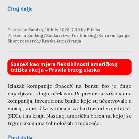
Čitaj dalje
Posted on
Sunday, 19 July 2026, 7:00
by
Bife.ba
Posted in
Banking/Bankarstvo
,
For thinking/Za razmišljanje
,
Short research/Kratka istraživanja
SpaceX kao mjera fleksibilnosti američkog
tržišta akcija – Pravila brzog ulaska
Izlazak kompanije SpaceX na berzu bio je dugo
najavljivan i dugo očekivan. Pripreme su vršili sama
kompanija, investicione banke koje su učestvovale u
emisiji, američka Komisija za hartije od vrijednosti
(SEC), i na kraju Nasdaq, američka berza na kojoj se
trguje akcijama tehnoloških preduzeća.
Čitaj dalje