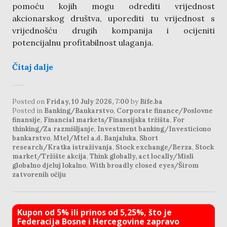
pomoću kojih mogu odrediti vrijednost
akcionarskog društva, uporediti tu vrijednost s
vrijednošću drugih kompanija i ocijeniti
potencijalnu profitabilnost ulaganja.
Čitaj dalje
Posted on
Friday, 10 July 2026, 7:00
by
Bife.ba
Posted in
Banking/Bankarstvo
,
Corporate finance/Poslovne
finansije
,
Financial markets/Finansijska tržišta
,
For
thinking/Za razmišljanje
,
Investment banking/Investiciono
bankarstvo
,
Mtel/Mtel a.d. Banjaluka
,
Short
research/Kratka istraživanja
,
Stock exchange/Berza
,
Stock
market/Tržište akcija
,
Think globally, act locally/Misli
globalno djeluj lokalno
,
With broadly closed eyes/Širom
zatvorenih očiju
Kupon od 5% ili prinos od 5,25%, što je
Federacija Bosne i Hercegovine zapravo