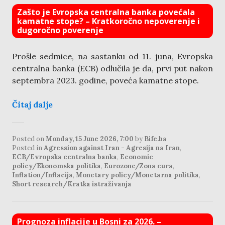
Zašto je Evropska centralna banka povećala
kamatne stope? – Kratkoročno nepoverenje i
dugoročno poverenje
Prošle sedmice, na sastanku od 11. juna, Evropska
centralna banka (ECB) odlučila je da, prvi put nakon
septembra 2023. godine, poveća kamatne stope.
Čitaj dalje
Posted on
Monday, 15 June 2026, 7:00
by
Bife.ba
Posted in
Agression against Iran - Agresija na Iran
,
ECB/Evropska centralna banka
,
Economic
policy/Ekonomska politika
,
Eurozone/Zona eura
,
Inflation/Inflacija
,
Monetary policy/Monetarna politika
,
Short research/Kratka istraživanja
Prognoza inflacije u Bosni za 2026. –