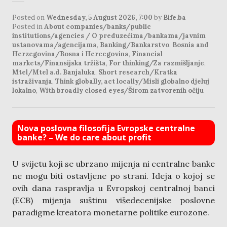
Posted on
Wednesday, 5 August 2026, 7:00
by
Bife.ba
Posted in
About companies/banks/public
institutions/agencies / O preduzećima/bankama/javnim
ustanovama/agencijama
,
Banking/Bankarstvo
,
Bosnia and
Herzegovina/Bosna i Hercegovina
,
Financial
markets/Finansijska tržišta
,
For thinking/Za razmišljanje
,
Mtel/Mtel a.d. Banjaluka
,
Short research/Kratka
istraživanja
,
Think globally, act locally/Misli globalno djeluj
lokalno
,
With broadly closed eyes/Širom zatvorenih očiju
Nova poslovna filosofija Evropske centralne
banke? – We do care about profit
U svijetu koji se ubrzano mijenja ni centralne banke
ne mogu biti ostavljene po strani. Ideja o kojoj se
ovih dana raspravlja u Evropskoj centralnoj banci
(ECB) mijenja suštinu višedecenijske poslovne
paradigme kreatora monetarne politike eurozone.