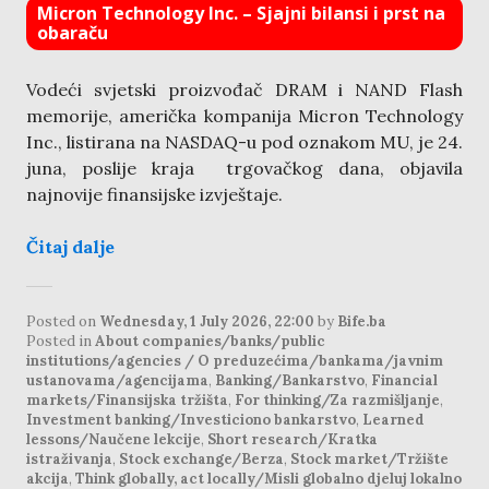
Micron Technology Inc. – Sjajni bilansi i prst na
obaraču
Vodeći svjetski proizvođač DRAM i NAND Flash
memorije, američka kompanija Micron Technology
Inc., listirana na NASDAQ-u pod oznakom MU, je 24.
juna, poslije kraja trgovačkog dana, objavila
najnovije finansijske izvještaje.
Čitaj dalje
Posted on
Wednesday, 1 July 2026, 22:00
by
Bife.ba
Posted in
About companies/banks/public
institutions/agencies / O preduzećima/bankama/javnim
ustanovama/agencijama
,
Banking/Bankarstvo
,
Financial
markets/Finansijska tržišta
,
For thinking/Za razmišljanje
,
Investment banking/Investiciono bankarstvo
,
Learned
lessons/Naučene lekcije
,
Short research/Kratka
istraživanja
,
Stock exchange/Berza
,
Stock market/Tržište
akcija
,
Think globally, act locally/Misli globalno djeluj lokalno