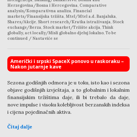
Herzegovina/Bosna i Hercegovina
,
Comparative
analysis/Komparativna analiza
,
Financial
markets/Finansijska tržišta
,
Mtel/Mtel a.d. Banjaluka
,
Shares/Akcije
,
Short research/Kratka istraživanja
,
Stock
exchange/Berza
,
Stock market/Tržište akcija
,
Think
globally, act locally/Misli globalno djeluj lokalno
,
To be
continued / Nastaviće se
Američki i srpski SpaceX ponovo u raskoraku –
Nakon jutarnje kave
Sezona godišnjih odmora je u toku, isto kao i sezona
objave godišnjih izvještaja, a to globalnim i lokalnim
finansijskim tržištima daje, ili bi trebalo da daje,
nove impulse i visoku kolebljivost berzanskih indeksa
i cijena pojedinačnih aktiva.
Čitaj dalje