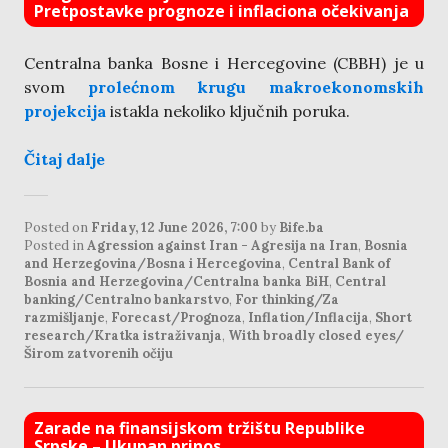
Pretpostavke prognoze i inflaciona očekivanja
Centralna banka Bosne i Hercegovine (CBBH) je u
svom
prolećnom krugu makroekonomskih
projekcija
istakla nekoliko ključnih poruka.
Čitaj dalje
Posted on
Friday, 12 June 2026, 7:00
by
Bife.ba
Posted in
Agression against Iran - Agresija na Iran
,
Bosnia
and Herzegovina/Bosna i Hercegovina
,
Central Bank of
Bosnia and Herzegovina/Centralna banka BiH
,
Central
banking/Centralno bankarstvo
,
For thinking/Za
razmišljanje
,
Forecast/Prognoza
,
Inflation/Inflacija
,
Short
research/Kratka istraživanja
,
With broadly closed eyes/
Širom zatvorenih očiju
Zarade na finansijskom tržištu Republike
Srpske – Ukupan prinos