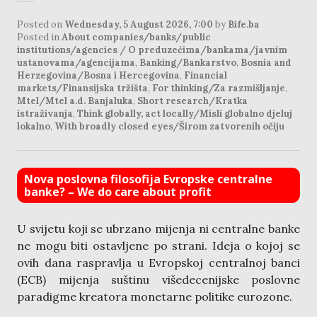
Posted on
Wednesday, 5 August 2026, 7:00
by
Bife.ba
Posted in
About companies/banks/public
institutions/agencies / O preduzećima/bankama/javnim
ustanovama/agencijama
,
Banking/Bankarstvo
,
Bosnia and
Herzegovina/Bosna i Hercegovina
,
Financial
markets/Finansijska tržišta
,
For thinking/Za razmišljanje
,
Mtel/Mtel a.d. Banjaluka
,
Short research/Kratka
istraživanja
,
Think globally, act locally/Misli globalno djeluj
lokalno
,
With broadly closed eyes/Širom zatvorenih očiju
Nova poslovna filosofija Evropske centralne
banke? – We do care about profit
U svijetu koji se ubrzano mijenja ni centralne banke
ne mogu biti ostavljene po strani. Ideja o kojoj se
ovih dana raspravlja u Evropskoj centralnoj banci
(ECB) mijenja suštinu višedecenijske poslovne
paradigme kreatora monetarne politike eurozone.