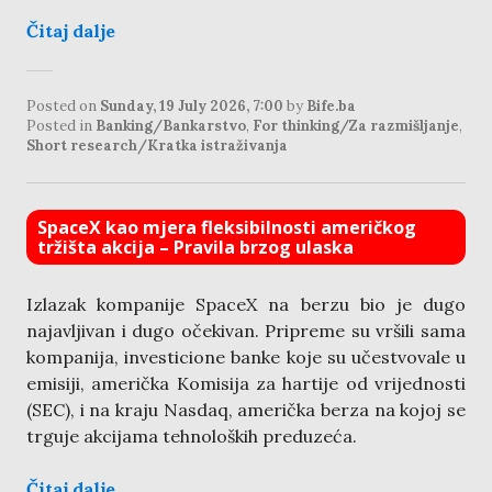
Čitaj dalje
Posted on
Sunday, 19 July 2026, 7:00
by
Bife.ba
Posted in
Banking/Bankarstvo
,
For thinking/Za razmišljanje
,
Short research/Kratka istraživanja
SpaceX kao mjera fleksibilnosti američkog
tržišta akcija – Pravila brzog ulaska
Izlazak kompanije SpaceX na berzu bio je dugo
najavljivan i dugo očekivan. Pripreme su vršili sama
kompanija, investicione banke koje su učestvovale u
emisiji, američka Komisija za hartije od vrijednosti
(SEC), i na kraju Nasdaq, američka berza na kojoj se
trguje akcijama tehnoloških preduzeća.
Čitaj dalje