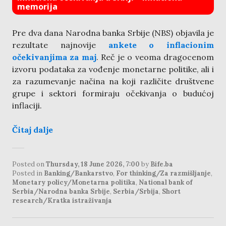
memorija
Pre dva dana Narodna banka Srbije (NBS) objavila je
rezultate najnovije
ankete o inflacionim
očekivanjima za maj
. Reč je o veoma dragocenom
izvoru podataka za vođenje monetarne politike, ali i
za razumevanje načina na koji različite društvene
grupe i sektori formiraju očekivanja o budućoj
inflaciji.
Čitaj dalje
Posted on
Thursday, 18 June 2026, 7:00
by
Bife.ba
Posted in
Banking/Bankarstvo
,
For thinking/Za razmišljanje
,
Monetary policy/Monetarna politika
,
National bank of
Serbia/Narodna banka Srbije
,
Serbia/Srbija
,
Short
research/Kratka istraživanja