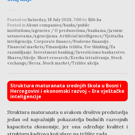
Posted on
Saturday, 18 July 2026, 7:00
by
Bife.ba
Posted in
About companies/banks/public
institutions/agencies / O preduzećima/bankama/javnim
ustanovama/agencijama
,
Artificial intelligence/Vještačka
inteligencija
,
Corporate finance/Poslovne finansije
,
Financial markets/Finansijska tržišta
,
For thinking/Za
razmišljanje
,
Investment banking/Investiciono bankarstvo
,
Shares/Akcije
,
Short research/Kratka istraživanja
,
Stock
exchange/Berza
,
Stock market/Tržište akcija
Struktura maturanata srednjih škola u Bosni i
Hercegovini i ekonomski razvoj – Era vještačke
inteligencije
Struktura maturanata u svakom društvu predstavlja
jedan od najvažnijih pokazatelja budućih razvojnih
kapaciteta ekonomije, jer ona određuje kvalitet i
strukturu kadrova koji ulaze na tržište rada.