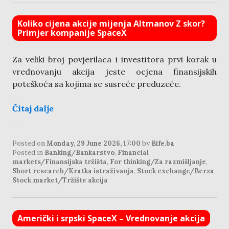
Koliko cijena akcije mijenja Altmanov Z skor?
Primjer kompanije SpaceX
Za veliki broj povjerilaca i investitora prvi korak u
vrednovanju akcija jeste ocjena finansijskih
poteškoća sa kojima se susreće preduzeće.
Čitaj dalje
Posted on
Monday, 29 June 2026, 17:00
by
Bife.ba
Posted in
Banking/Bankarstvo
,
Financial
markets/Finansijska tržišta
,
For thinking/Za razmišljanje
,
Short research/Kratka istraživanja
,
Stock exchange/Berza
,
Stock market/Tržište akcija
Američki i srpski SpaceX – Vrednovanje akcija