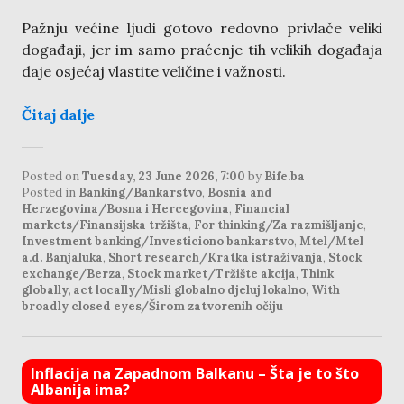
Pažnju većine ljudi gotovo redovno privlače veliki
događaji, jer im samo praćenje tih velikih događaja
daje osjećaj vlastite veličine i važnosti.
Čitaj dalje
Posted on
Tuesday, 23 June 2026, 7:00
by
Bife.ba
Posted in
Banking/Bankarstvo
,
Bosnia and
Herzegovina/Bosna i Hercegovina
,
Financial
markets/Finansijska tržišta
,
For thinking/Za razmišljanje
,
Investment banking/Investiciono bankarstvo
,
Mtel/Mtel
a.d. Banjaluka
,
Short research/Kratka istraživanja
,
Stock
exchange/Berza
,
Stock market/Tržište akcija
,
Think
globally, act locally/Misli globalno djeluj lokalno
,
With
broadly closed eyes/Širom zatvorenih očiju
Inflacija na Zapadnom Balkanu – Šta je to što
Albanija ima?