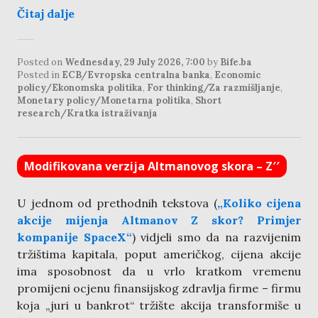
Čitaj dalje
Posted on
Wednesday, 29 July 2026, 7:00
by
Bife.ba
Posted in
ECB/Evropska centralna banka
,
Economic
policy/Ekonomska politika
,
For thinking/Za razmišljanje
,
Monetary policy/Monetarna politika
,
Short
research/Kratka istraživanja
Modifikovana verzija Altmanovog skora – Z′′
U jednom od prethodnih tekstova (
„Koliko cijena
akcije mijenja Altmanov Z skor? Primjer
kompanije SpaceX“
) vidjeli smo da na razvijenim
tržištima kapitala, poput američkog, cijena akcije
ima sposobnost da u vrlo kratkom vremenu
promijeni ocjenu finansijskog zdravlja firme – firmu
koja „juri u bankrot“ tržište akcija transformiše u