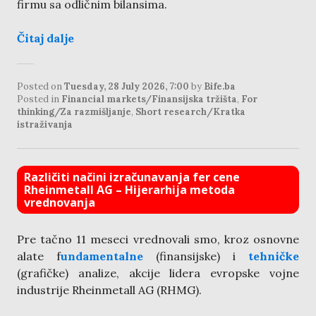
firmu sa odličnim bilansima.
Čitaj dalje
Posted on
Tuesday, 28 July 2026, 7:00
by
Bife.ba
Posted in
Financial markets/Finansijska tržišta
,
For
thinking/Za razmišljanje
,
Short research/Kratka
istraživanja
Različiti načini izračunavanja fer cene
Rheinmetall AG – Hijerarhija metoda
vrednovanja
Pre tačno 11 meseci vrednovali smo, kroz osnovne
alate f
undamentalne
(finansijske) i
tehničke
(grafičke) analize, akcije lidera evropske vojne
industrije Rheinmetall AG (RHMG).