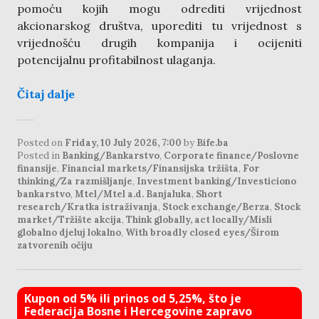
pomoću kojih mogu odrediti vrijednost
akcionarskog društva, uporediti tu vrijednost s
vrijednošću drugih kompanija i ocijeniti
potencijalnu profitabilnost ulaganja.
Čitaj dalje
Posted on
Friday, 10 July 2026, 7:00
by
Bife.ba
Posted in
Banking/Bankarstvo
,
Corporate finance/Poslovne
finansije
,
Financial markets/Finansijska tržišta
,
For
thinking/Za razmišljanje
,
Investment banking/Investiciono
bankarstvo
,
Mtel/Mtel a.d. Banjaluka
,
Short
research/Kratka istraživanja
,
Stock exchange/Berza
,
Stock
market/Tržište akcija
,
Think globally, act locally/Misli
globalno djeluj lokalno
,
With broadly closed eyes/Širom
zatvorenih očiju
Kupon od 5% ili prinos od 5,25%, što je
Federacija Bosne i Hercegovine zapravo