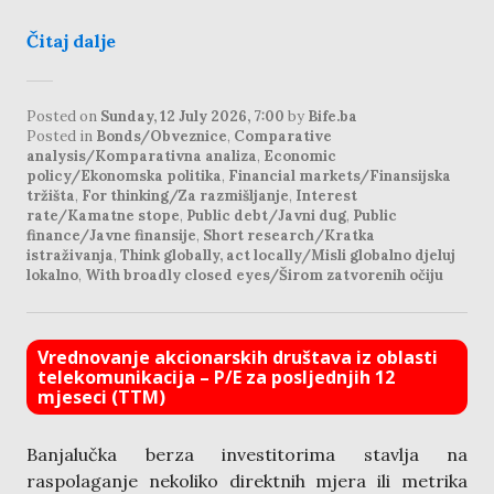
Čitaj dalje
Posted on
Sunday, 12 July 2026, 7:00
by
Bife.ba
Posted in
Bonds/Obveznice
,
Comparative
analysis/Komparativna analiza
,
Economic
policy/Ekonomska politika
,
Financial markets/Finansijska
tržišta
,
For thinking/Za razmišljanje
,
Interest
rate/Kamatne stope
,
Public debt/Javni dug
,
Public
finance/Javne finansije
,
Short research/Kratka
istraživanja
,
Think globally, act locally/Misli globalno djeluj
lokalno
,
With broadly closed eyes/Širom zatvorenih očiju
Vrednovanje akcionarskih društava iz oblasti
telekomunikacija – P/E za posljednjih 12
mjeseci (TTM)
Banjalučka berza investitorima stavlja na
raspolaganje nekoliko direktnih mjera ili metrika