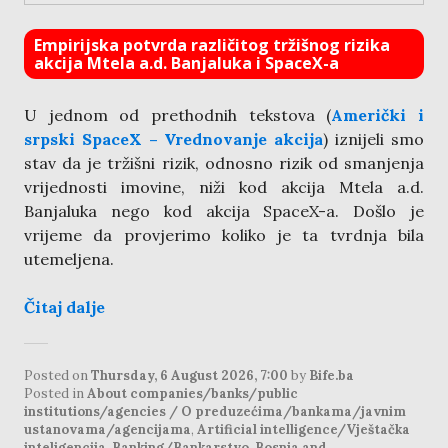
Empirijska potvrda različitog tržišnog rizika
akcija Mtela a.d. Banjaluka i SpaceX-a
U jednom od prethodnih tekstova (
Američki i
srpski SpaceX – Vrednovanje akcija
) iznijeli smo
stav da je tržišni rizik, odnosno rizik od smanjenja
vrijednosti imovine, niži kod akcija Mtela a.d.
Banjaluka nego kod akcija SpaceX-a. Došlo je
vrijeme da provjerimo koliko je ta tvrdnja bila
utemeljena.
Čitaj dalje
Posted on
Thursday, 6 August 2026, 7:00
by
Bife.ba
Posted in
About companies/banks/public
institutions/agencies / O preduzećima/bankama/javnim
ustanovama/agencijama
,
Artificial intelligence/Vještačka
inteligencija
,
Banking/Bankarstvo
,
Bosnia and