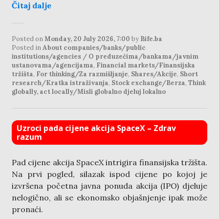
Čitaj dalje
Posted on
Monday, 20 July 2026, 7:00
by
Bife.ba
Posted in
About companies/banks/public
institutions/agencies / O preduzećima/bankama/javnim
ustanovama/agencijama
,
Financial markets/Finansijska
tržišta
,
For thinking/Za razmišljanje
,
Shares/Akcije
,
Short
research/Kratka istraživanja
,
Stock exchange/Berza
,
Think
globally, act locally/Misli globalno djeluj lokalno
Uzroci pada cijene akcija SpaceX – Zdrav
razum
Pad cijene akcija SpaceX intrigira finansijska tržišta.
Na prvi pogled, silazak ispod cijene po kojoj je
izvršena početna javna ponuda akcija (IPO) djeluje
nelogično, ali se ekonomsko objašnjenje ipak može
pronaći.