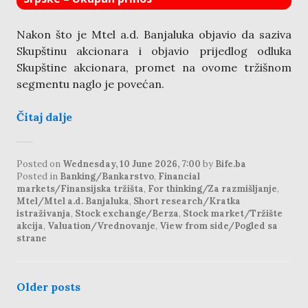
Nakon što je Mtel a.d. Banjaluka objavio da saziva
Skupštinu akcionara i objavio prijedlog odluka
Skupštine akcionara, promet na ovome tržišnom
segmentu naglo je povećan.
Čitaj dalje
Posted on
Wednesday, 10 June 2026, 7:00
by
Bife.ba
Posted in
Banking/Bankarstvo
,
Financial
markets/Finansijska tržišta
,
For thinking/Za razmišljanje
,
Mtel/Mtel a.d. Banjaluka
,
Short research/Kratka
istraživanja
,
Stock exchange/Berza
,
Stock market/Tržište
akcija
,
Valuation/Vrednovanje
,
View from side/Pogled sa
strane
posts
Older posts
navigation