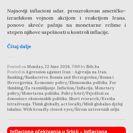
Najnoviji inflacioni udar, prouzrokovan američko-
izraelskom vojnom akcijom i reakcijom Irana,
ponovo skreće pažnju na monetarne režime i
stepen njihove uspešnosti u kontroli inflacije.
Čitaj dalje
Posted on
Monday, 22 June 2026, 7:00
by
Bife.ba
Posted in
Agression against Iran - Agresija na Iran
,
Banking/Bankarstvo
,
Bosnia and Herzegovina/Bosna i
Hercegovina
,
Economic policy/Ekonomska politika
,
For
thinking/Za razmišljanje
,
Inflation/Inflacija
,
Monetary
policy/Monetarna politika
,
Policy brief/Prjedlozi za
donosioce ekonomskih politika
,
Short research/Kratka
istraživanja
,
Think globally, act locally/Misli globalno djeluj
lokalno
,
With broadly closed eyes/Širom zatvorenih očiju
Inflaciona očekivanja u Srbiji – Inflaciona