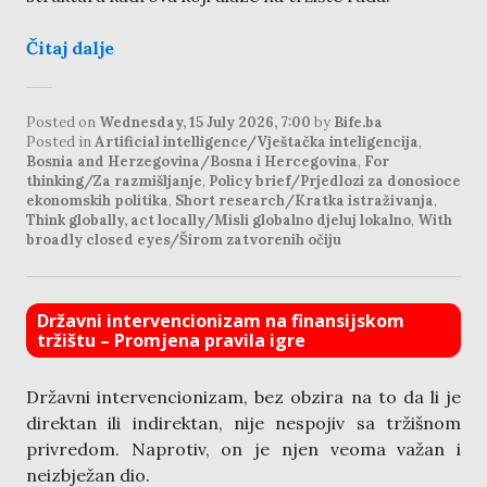
Čitaj dalje
Posted on
Wednesday, 15 July 2026, 7:00
by
Bife.ba
Posted in
Artificial intelligence/Vještačka inteligencija
,
Bosnia and Herzegovina/Bosna i Hercegovina
,
For
thinking/Za razmišljanje
,
Policy brief/Prjedlozi za donosioce
ekonomskih politika
,
Short research/Kratka istraživanja
,
Think globally, act locally/Misli globalno djeluj lokalno
,
With
broadly closed eyes/Širom zatvorenih očiju
Državni intervencionizam na finansijskom
tržištu – Promjena pravila igre
Državni intervencionizam, bez obzira na to da li je
direktan ili indirektan, nije nespojiv sa tržišnom
privredom. Naprotiv, on je njen veoma važan i
neizbježan dio.