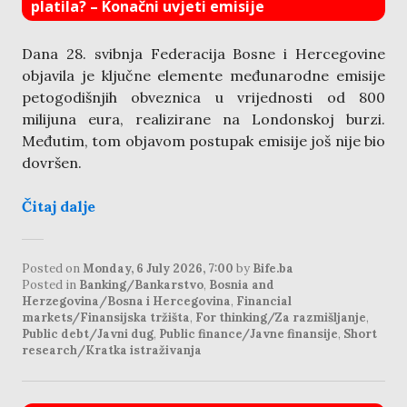
platila? – Konačni uvjeti emisije
Dana 28. svibnja Federacija Bosne i Hercegovine
objavila je ključne elemente međunarodne emisije
petogodišnjih obveznica u vrijednosti od 800
milijuna eura, realizirane na Londonskoj burzi.
Međutim, tom objavom postupak emisije još nije bio
dovršen.
Čitaj dalje
Posted on
Monday, 6 July 2026, 7:00
by
Bife.ba
Posted in
Banking/Bankarstvo
,
Bosnia and
Herzegovina/Bosna i Hercegovina
,
Financial
markets/Finansijska tržišta
,
For thinking/Za razmišljanje
,
Public debt/Javni dug
,
Public finance/Javne finansije
,
Short
research/Kratka istraživanja