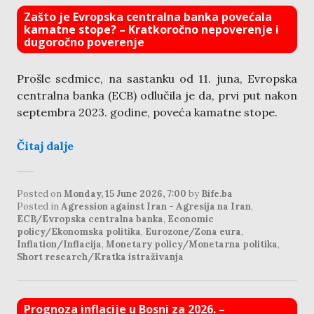
Zašto je Evropska centralna banka povećala
kamatne stope? – Kratkoročno nepoverenje i
dugoročno poverenje
Prošle sedmice, na sastanku od 11. juna, Evropska
centralna banka (ECB) odlučila je da, prvi put nakon
septembra 2023. godine, poveća kamatne stope.
Čitaj dalje
Posted on
Monday, 15 June 2026, 7:00
by
Bife.ba
Posted in
Agression against Iran - Agresija na Iran
,
ECB/Evropska centralna banka
,
Economic
policy/Ekonomska politika
,
Eurozone/Zona eura
,
Inflation/Inflacija
,
Monetary policy/Monetarna politika
,
Short research/Kratka istraživanja
Prognoza inflacije u Bosni za 2026. –