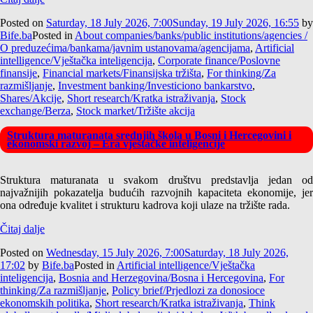
Posted on
Saturday, 18 July 2026, 7:00
Sunday, 19 July 2026, 16:55
by
Bife.ba
Posted in
About companies/banks/public institutions/agencies /
O preduzećima/bankama/javnim ustanovama/agencijama
,
Artificial
intelligence/Vještačka inteligencija
,
Corporate finance/Poslovne
finansije
,
Financial markets/Finansijska tržišta
,
For thinking/Za
razmišljanje
,
Investment banking/Investiciono bankarstvo
,
Shares/Akcije
,
Short research/Kratka istraživanja
,
Stock
exchange/Berza
,
Stock market/Tržište akcija
Struktura maturanata srednjih škola u Bosni i Hercegovini i
ekonomski razvoj – Era vještačke inteligencije
Struktura maturanata u svakom društvu predstavlja jedan od
najvažnijih pokazatelja budućih razvojnih kapaciteta ekonomije, jer
ona određuje kvalitet i strukturu kadrova koji ulaze na tržište rada.
Čitaj dalje
Posted on
Wednesday, 15 July 2026, 7:00
Saturday, 18 July 2026,
17:02
by
Bife.ba
Posted in
Artificial intelligence/Vještačka
inteligencija
,
Bosnia and Herzegovina/Bosna i Hercegovina
,
For
thinking/Za razmišljanje
,
Policy brief/Prjedlozi za donosioce
ekonomskih politika
,
Short research/Kratka istraživanja
,
Think