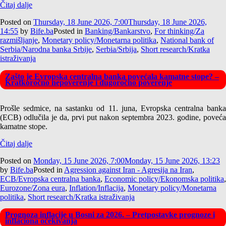
Čitaj dalje
Posted on
Thursday, 18 June 2026, 7:00
Thursday, 18 June 2026,
14:55
by
Bife.ba
Posted in
Banking/Bankarstvo
,
For thinking/Za
razmišljanje
,
Monetary policy/Monetarna politika
,
National bank of
Serbia/Narodna banka Srbije
,
Serbia/Srbija
,
Short research/Kratka
istraživanja
Zašto je Evropska centralna banka povećala kamatne stope? –
Kratkoročno nepoverenje i dugoročno poverenje
Prošle sedmice, na sastanku od 11. juna, Evropska centralna banka
(ECB) odlučila je da, prvi put nakon septembra 2023. godine, poveća
kamatne stope.
Čitaj dalje
Posted on
Monday, 15 June 2026, 7:00
Monday, 15 June 2026, 13:23
by
Bife.ba
Posted in
Agression against Iran - Agresija na Iran
,
ECB/Evropska centralna banka
,
Economic policy/Ekonomska politika
,
Eurozone/Zona eura
,
Inflation/Inflacija
,
Monetary policy/Monetarna
politika
,
Short research/Kratka istraživanja
Prognoza inflacije u Bosni za 2026. – Pretpostavke prognoze i
inflaciona očekivanja