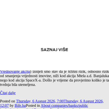
Empirijska potvrda različitog tržišnog rizika akcija Mtela a.d.
Banjaluka i SpaceX-a
U jednom od prethodnih tekstova (
Američki i srpski SpaceX –
Vrednovanje akcija
) iznijeli smo stav da je tržišni rizik, odnosno rizi
od smanjenja vrijednosti imovine, niži kod akcija Mtela a.d. Banjaluka
nego kod akcija SpaceX-a. Došlo je vrijeme da provjerimo koliko je ta
tvrdnja bila utemeljena.
Čitaj dalje
Posted on
Thursday, 6 August 2026, 7:00
Thursday, 6 August 2026,
12:07
by
Bife.ba
Posted in
About companies/banks/public