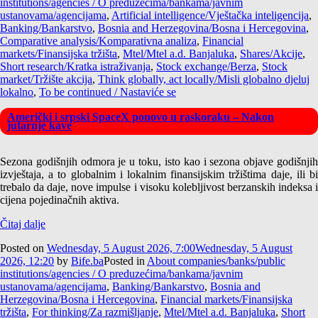
institutions/agencies / O preduzećima/bankama/javnim
ustanovama/agencijama
,
Artificial intelligence/Vještačka inteligencija
,
Banking/Bankarstvo
,
Bosnia and Herzegovina/Bosna i Hercegovina
,
Comparative analysis/Komparativna analiza
,
Financial
markets/Finansijska tržišta
,
Mtel/Mtel a.d. Banjaluka
,
Shares/Akcije
,
Short research/Kratka istraživanja
,
Stock exchange/Berza
,
Stock
market/Tržište akcija
,
Think globally, act locally/Misli globalno djeluj
lokalno
,
To be continued / Nastaviće se
Američki i srpski SpaceX ponovo u raskoraku – Nakon
jutarnje kave
Sezona godišnjih odmora je u toku, isto kao i sezona objave godišnjih
izvještaja, a to globalnim i lokalnim finansijskim tržištima daje, ili bi
trebalo da daje, nove impulse i visoku kolebljivost berzanskih indeksa i
cijena pojedinačnih aktiva.
Čitaj dalje
Posted on
Wednesday, 5 August 2026, 7:00
Wednesday, 5 August
2026, 12:20
by
Bife.ba
Posted in
About companies/banks/public
institutions/agencies / O preduzećima/bankama/javnim
ustanovama/agencijama
,
Banking/Bankarstvo
,
Bosnia and
Herzegovina/Bosna i Hercegovina
,
Financial markets/Finansijska
tržišta
,
For thinking/Za razmišljanje
,
Mtel/Mtel a.d. Banjaluka
,
Short