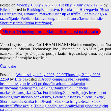
Posted on
Monday, 6 July 2026, 7:00
Tuesday, 7 July 2026, 12:37
by
Bife.ba
Posted in
Banking/Bankarstvo
,
Bosnia and Herzegovina/Bosna
i Hercegovina
,
Financial markets/Finansijska tržišta
,
For thinking/Za
razmišljanje
,
Public debt/Javni dug
,
Public finance/Javne finansije
,
Short research/Kratka istraživanja
Micron Technology Inc. – Sjajni bilansi i prst na obaraču
Vodeći svjetski proizvođač DRAM i NAND Flash memorije, američka
kompanija Micron Technology Inc., listirana na NASDAQ-u pod
oznakom MU, je 24. juna, poslije kraja trgovačkog dana, objavila
najnovije finansijske izvještaje.
Čitaj dalje
Posted on
Wednesday, 1 July 2026, 22:00
Thursday, 2 July 2026,
22:59
by
Bife.ba
Posted in
About companies/banks/public
institutions/agencies / O preduzećima/bankama/javnim
ustanovama/agencijama
,
Banking/Bankarstvo
,
Financial
markets/Finansijska tržišta
,
For thinking/Za razmišljanje
,
Investment
banking/Investiciono bankarstvo
,
Learned lessons/Naučene lekcije
,
Short research/Kratka istraživanja
,
Stock exchange/Berza
,
Stock
market/Tržište akcija
,
Think globally, act locally/Misli globalno djeluj
lokalno