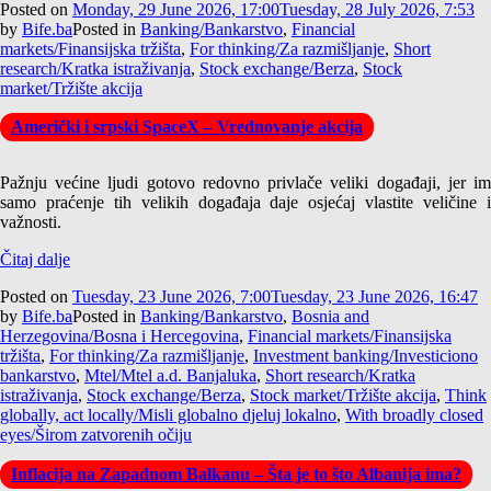
Posted on
Monday, 29 June 2026, 17:00
Tuesday, 28 July 2026, 7:53
by
Bife.ba
Posted in
Banking/Bankarstvo
,
Financial
markets/Finansijska tržišta
,
For thinking/Za razmišljanje
,
Short
research/Kratka istraživanja
,
Stock exchange/Berza
,
Stock
market/Tržište akcija
Američki i srpski SpaceX – Vrednovanje akcija
Pažnju većine ljudi gotovo redovno privlače veliki događaji, jer im
samo praćenje tih velikih događaja daje osjećaj vlastite veličine i
važnosti.
Čitaj dalje
Posted on
Tuesday, 23 June 2026, 7:00
Tuesday, 23 June 2026, 16:47
by
Bife.ba
Posted in
Banking/Bankarstvo
,
Bosnia and
Herzegovina/Bosna i Hercegovina
,
Financial markets/Finansijska
tržišta
,
For thinking/Za razmišljanje
,
Investment banking/Investiciono
bankarstvo
,
Mtel/Mtel a.d. Banjaluka
,
Short research/Kratka
istraživanja
,
Stock exchange/Berza
,
Stock market/Tržište akcija
,
Think
globally, act locally/Misli globalno djeluj lokalno
,
With broadly closed
eyes/Širom zatvorenih očiju
Inflacija na Zapadnom Balkanu – Šta je to što Albanija ima?