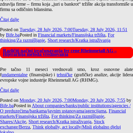
zdravlja firme – firmu koja „juri u bankrot“ tržište akcija transformiše u
firmu sa odličnim bilansima.
Čitaj dalje
Posted on
Tuesday, 28 July 2026, 7:00
Tuesday, 28 July 2026, 11:51
by
Bife.ba
Posted in
Financial markets/Finansijska tržišta
,
For
thinking/Za razmišljanje
,
Short research/Kratka istraživanja
Različiti načini izračunavanja fer cene Rheinmetall AG –
Hijerarhija metoda vrednovanja
Pre tačno 11 meseci vrednovali smo, kroz osnovne alate
f
undamentalne
(finansijske) i
tehničke
(grafičke) analize, akcije lider
evropske vojne industrije Rheinmetall AG (RHMG).
Čitaj dalje
Posted on
Monday, 20 July 2026, 7:00
Monday, 20 July 2026, 7:55
by
Bife.ba
Posted in
About companies/banks/public institutions/agencies /
O preduzećima/bankama/javnim ustanovama/agencijama
,
Financial
markets/Finansijska tržišta
,
For thinking/Za razmišljanje
,
Shares/Akcije
,
Short research/Kratka istraživanja
,
Stock
exchange/Berza
,
Think globally, act locally/Misli globalno djeluj
lokalno