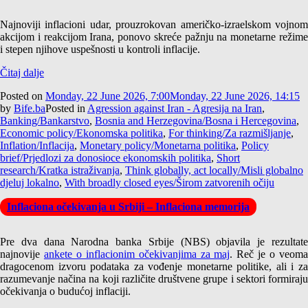
Najnoviji inflacioni udar, prouzrokovan američko-izraelskom vojnom
akcijom i reakcijom Irana, ponovo skreće pažnju na monetarne režime
i stepen njihove uspešnosti u kontroli inflacije.
Čitaj dalje
Posted on
Monday, 22 June 2026, 7:00
Monday, 22 June 2026, 14:15
by
Bife.ba
Posted in
Agression against Iran - Agresija na Iran
,
Banking/Bankarstvo
,
Bosnia and Herzegovina/Bosna i Hercegovina
,
Economic policy/Ekonomska politika
,
For thinking/Za razmišljanje
,
Inflation/Inflacija
,
Monetary policy/Monetarna politika
,
Policy
brief/Prjedlozi za donosioce ekonomskih politika
,
Short
research/Kratka istraživanja
,
Think globally, act locally/Misli globalno
djeluj lokalno
,
With broadly closed eyes/Širom zatvorenih očiju
Inflaciona očekivanja u Srbiji – Inflaciona memorija
Pre dva dana Narodna banka Srbije (NBS) objavila je rezultate
najnovije
ankete o inflacionim očekivanjima za maj
. Reč je o veom
dragocenom izvoru podataka za vođenje monetarne politike, ali i za
razumevanje načina na koji različite društvene grupe i sektori formiraju
očekivanja o budućoj inflaciji.