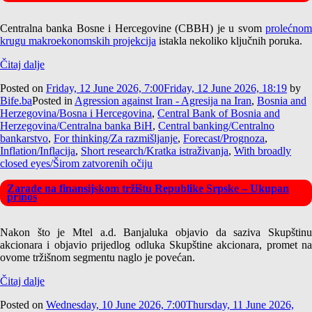
Centralna banka Bosne i Hercegovine (CBBH) je u svom
prolećnom
krugu makroekonomskih projekcija
istakla nekoliko ključnih poruka.
Čitaj dalje
Posted on
Friday, 12 June 2026, 7:00
Friday, 12 June 2026, 18:19
by
Bife.ba
Posted in
Agression against Iran - Agresija na Iran
,
Bosnia and
Herzegovina/Bosna i Hercegovina
,
Central Bank of Bosnia and
Herzegovina/Centralna banka BiH
,
Central banking/Centralno
bankarstvo
,
For thinking/Za razmišljanje
,
Forecast/Prognoza
,
Inflation/Inflacija
,
Short research/Kratka istraživanja
,
With broadly
closed eyes/Širom zatvorenih očiju
Zarade na finansijskom tržištu Republike Srpske – Ukupan
prinos
Nakon što je Mtel a.d. Banjaluka objavio da saziva Skupštinu
akcionara i objavio prijedlog odluka Skupštine akcionara, promet na
ovome tržišnom segmentu naglo je povećan.
Čitaj dalje
Posted on
Wednesday, 10 June 2026, 7:00
Thursday, 11 June 2026,