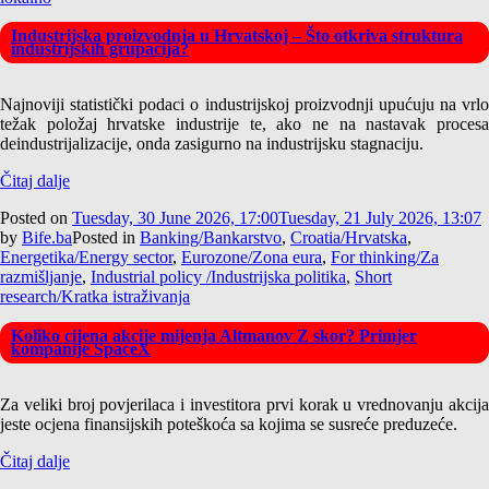
Industrijska proizvodnja u Hrvatskoj – Što otkriva struktura
industrijskih grupacija?
Najnoviji statistički podaci o industrijskoj proizvodnji upućuju na vrlo
težak položaj hrvatske industrije te, ako ne na nastavak procesa
deindustrijalizacije, onda zasigurno na industrijsku stagnaciju.
Čitaj dalje
Posted on
Tuesday, 30 June 2026, 17:00
Tuesday, 21 July 2026, 13:07
by
Bife.ba
Posted in
Banking/Bankarstvo
,
Croatia/Hrvatska
,
Energetika/Energy sector
,
Eurozone/Zona eura
,
For thinking/Za
razmišljanje
,
Industrial policy /Industrijska politika
,
Short
research/Kratka istraživanja
Koliko cijena akcije mijenja Altmanov Z skor? Primjer
kompanije SpaceX
Za veliki broj povjerilaca i investitora prvi korak u vrednovanju akcija
jeste ocjena finansijskih poteškoća sa kojima se susreće preduzeće.
Čitaj dalje