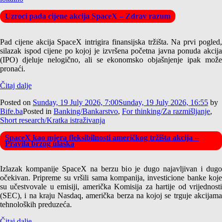
Uzroci pada cijene akcija SpaceX – Zdrav razum
Pad cijene akcija SpaceX intrigira finansijska tržišta. Na prvi pogled,
silazak ispod cijene po kojoj je izvršena početna javna ponuda akcija
(IPO) djeluje nelogično, ali se ekonomsko objašnjenje ipak može
pronaći.
Čitaj dalje
Posted on
Sunday, 19 July 2026, 7:00
Sunday, 19 July 2026, 16:55
by
Bife.ba
Posted in
Banking/Bankarstvo
,
For thinking/Za razmišljanje
,
Short research/Kratka istraživanja
SpaceX kao mjera fleksibilnosti američkog tržišta akcija –
Pravila brzog ulaska
Izlazak kompanije SpaceX na berzu bio je dugo najavljivan i dugo
očekivan. Pripreme su vršili sama kompanija, investicione banke koje
su učestvovale u emisiji, američka Komisija za hartije od vrijednosti
(SEC), i na kraju Nasdaq, američka berza na kojoj se trguje akcijama
tehnoloških preduzeća.
Čitaj dalje