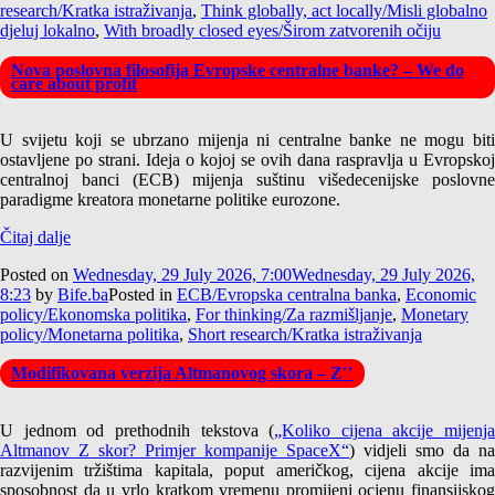
research/Kratka istraživanja
,
Think globally, act locally/Misli globalno
djeluj lokalno
,
With broadly closed eyes/Širom zatvorenih očiju
Nova poslovna filosofija Evropske centralne banke? – We do
care about profit
U svijetu koji se ubrzano mijenja ni centralne banke ne mogu biti
ostavljene po strani. Ideja o kojoj se ovih dana raspravlja u Evropskoj
centralnoj banci (ECB) mijenja suštinu višedecenijske poslovne
paradigme kreatora monetarne politike eurozone.
Čitaj dalje
Posted on
Wednesday, 29 July 2026, 7:00
Wednesday, 29 July 2026,
8:23
by
Bife.ba
Posted in
ECB/Evropska centralna banka
,
Economic
policy/Ekonomska politika
,
For thinking/Za razmišljanje
,
Monetary
policy/Monetarna politika
,
Short research/Kratka istraživanja
Modifikovana verzija Altmanovog skora – Z′′
U jednom od prethodnih tekstova (
„Koliko cijena akcije mijenja
Altmanov Z skor? Primjer kompanije SpaceX“
) vidjeli smo da na
razvijenim tržištima kapitala, poput američkog, cijena akcije ima
sposobnost da u vrlo kratkom vremenu promijeni ocjenu finansijskog