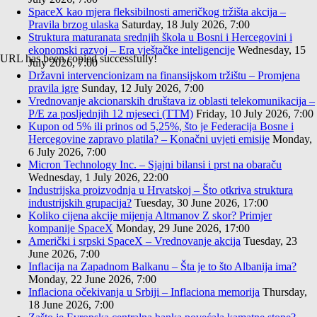
SpaceX kao mjera fleksibilnosti američkog tržišta akcija –
Pravila brzog ulaska
Saturday, 18 July 2026, 7:00
Struktura maturanata srednjih škola u Bosni i Hercegovini i
ekonomski razvoj – Era vještačke inteligencije
Wednesday, 15
URL has been copied successfully!
July 2026, 7:00
Državni intervencionizam na finansijskom tržištu – Promjena
pravila igre
Sunday, 12 July 2026, 7:00
Vrednovanje akcionarskih društava iz oblasti telekomunikacija –
P/E za posljednjih 12 mjeseci (TTM)
Friday, 10 July 2026, 7:00
Kupon od 5% ili prinos od 5,25%, što je Federacija Bosne i
Hercegovine zapravo platila? – Konačni uvjeti emisije
Monday,
6 July 2026, 7:00
Micron Technology Inc. – Sjajni bilansi i prst na obaraču
Wednesday, 1 July 2026, 22:00
Industrijska proizvodnja u Hrvatskoj – Što otkriva struktura
industrijskih grupacija?
Tuesday, 30 June 2026, 17:00
Koliko cijena akcije mijenja Altmanov Z skor? Primjer
kompanije SpaceX
Monday, 29 June 2026, 17:00
Američki i srpski SpaceX – Vrednovanje akcija
Tuesday, 23
June 2026, 7:00
Inflacija na Zapadnom Balkanu – Šta je to što Albanija ima?
Monday, 22 June 2026, 7:00
Inflaciona očekivanja u Srbiji – Inflaciona memorija
Thursday,
18 June 2026, 7:00