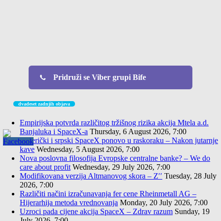
Pridruži se Viber grupi Bife
dvadeset zadnjih objava
Empirijska potvrda različitog tržišnog rizika akcija Mtela a.d.
Banjaluka i SpaceX-a
Thursday, 6 August 2026, 7:00
Američki i srpski SpaceX ponovo u raskoraku – Nakon jutarnje
kave
Wednesday, 5 August 2026, 7:00
Nova poslovna filosofija Evropske centralne banke? – We do
care about profit
Wednesday, 29 July 2026, 7:00
Modifikovana verzija Altmanovog skora – Z′′
Tuesday, 28 July
2026, 7:00
Različiti načini izračunavanja fer cene Rheinmetall AG –
Hijerarhija metoda vrednovanja
Monday, 20 July 2026, 7:00
Uzroci pada cijene akcija SpaceX – Zdrav razum
Sunday, 19
July 2026, 7:00