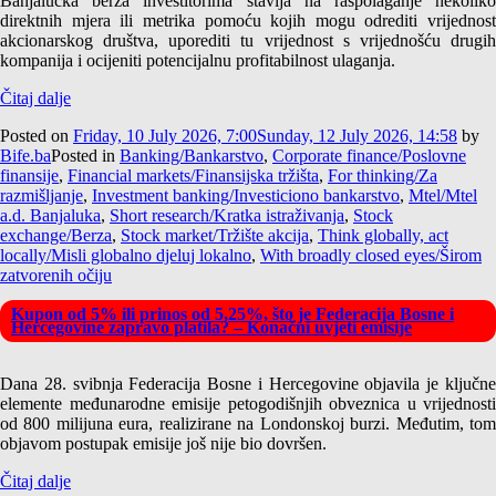
Banjalučka berza investitorima stavlja na raspolaganje nekoliko
direktnih mjera ili metrika pomoću kojih mogu odrediti vrijednost
akcionarskog društva, uporediti tu vrijednost s vrijednošću drugih
kompanija i ocijeniti potencijalnu profitabilnost ulaganja.
Čitaj dalje
Posted on
Friday, 10 July 2026, 7:00
Sunday, 12 July 2026, 14:58
by
Bife.ba
Posted in
Banking/Bankarstvo
,
Corporate finance/Poslovne
finansije
,
Financial markets/Finansijska tržišta
,
For thinking/Za
razmišljanje
,
Investment banking/Investiciono bankarstvo
,
Mtel/Mtel
a.d. Banjaluka
,
Short research/Kratka istraživanja
,
Stock
exchange/Berza
,
Stock market/Tržište akcija
,
Think globally, act
locally/Misli globalno djeluj lokalno
,
With broadly closed eyes/Širom
zatvorenih očiju
Kupon od 5% ili prinos od 5,25%, što je Federacija Bosne i
Hercegovine zapravo platila? – Konačni uvjeti emisije
Dana 28. svibnja Federacija Bosne i Hercegovine objavila je ključne
elemente međunarodne emisije petogodišnjih obveznica u vrijednosti
od 800 milijuna eura, realizirane na Londonskoj burzi. Međutim, tom
objavom postupak emisije još nije bio dovršen.
Čitaj dalje