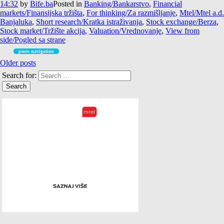
14:32
by
Bife.ba
Posted in
Banking/Bankarstvo
,
Financial
markets/Finansijska tržišta
,
For thinking/Za razmišljanje
,
Mtel/Mtel a.d.
Banjaluka
,
Short research/Kratka istraživanja
,
Stock exchange/Berza
,
Stock market/Tržište akcija
,
Valuation/Vrednovanje
,
View from
side/Pogled sa strane
posts navigation
Older posts
Search for: