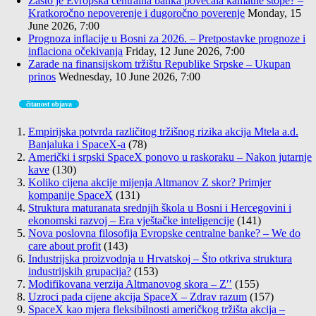
Zašto je Evropska centralna banka povećala kamatne stope? –
Kratkoročno nepoverenje i dugoročno poverenje
Monday, 15
June 2026, 7:00
Prognoza inflacije u Bosni za 2026. – Pretpostavke prognoze i
inflaciona očekivanja
Friday, 12 June 2026, 7:00
Zarade na finansijskom tržištu Republike Srpske – Ukupan
prinos
Wednesday, 10 June 2026, 7:00
čitanost objava
Empirijska potvrda različitog tržišnog rizika akcija Mtela a.d.
Banjaluka i SpaceX-a
(78)
Američki i srpski SpaceX ponovo u raskoraku – Nakon jutarnje
kave
(130)
Koliko cijena akcije mijenja Altmanov Z skor? Primjer
kompanije SpaceX
(131)
Struktura maturanata srednjih škola u Bosni i Hercegovini i
ekonomski razvoj – Era vještačke inteligencije
(141)
Nova poslovna filosofija Evropske centralne banke? – We do
care about profit
(143)
Industrijska proizvodnja u Hrvatskoj – Što otkriva struktura
industrijskih grupacija?
(153)
Modifikovana verzija Altmanovog skora – Z′′
(155)
Uzroci pada cijene akcija SpaceX – Zdrav razum
(157)
SpaceX kao mjera fleksibilnosti američkog tržišta akcija –