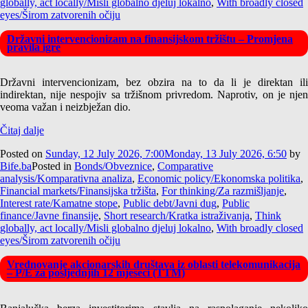
globally, act locally/Misli globalno djeluj lokalno
,
With broadly closed
eyes/Širom zatvorenih očiju
Državni intervencionizam na finansijskom tržištu – Promjena
pravila igre
Državni intervencionizam, bez obzira na to da li je direktan ili
indirektan, nije nespojiv sa tržišnom privredom. Naprotiv, on je njen
veoma važan i neizbježan dio.
Čitaj dalje
Posted on
Sunday, 12 July 2026, 7:00
Monday, 13 July 2026, 6:50
by
Bife.ba
Posted in
Bonds/Obveznice
,
Comparative
analysis/Komparativna analiza
,
Economic policy/Ekonomska politika
,
Financial markets/Finansijska tržišta
,
For thinking/Za razmišljanje
,
Interest rate/Kamatne stope
,
Public debt/Javni dug
,
Public
finance/Javne finansije
,
Short research/Kratka istraživanja
,
Think
globally, act locally/Misli globalno djeluj lokalno
,
With broadly closed
eyes/Širom zatvorenih očiju
Vrednovanje akcionarskih društava iz oblasti telekomunikacija
– P/E za posljednjih 12 mjeseci (TTM)